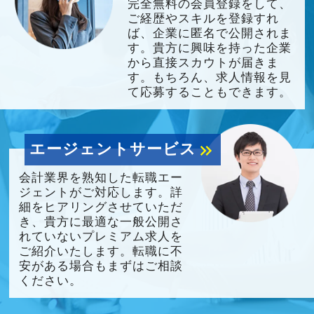
完全無料の会員登録をして、
ご経歴やスキルを登録すれ
ば、企業に匿名で公開されま
す。貴方に興味を持った企業
から直接スカウトが届きま
す。もちろん、求人情報を見
て応募することもできます。
エージェントサービス
keyboard_double_arrow_right
会計業界を熟知した転職エー
ジェントがご対応します。詳
細をヒアリングさせていただ
き、貴方に最適な一般公開さ
れていないプレミアム求人を
ご紹介いたします。転職に不
安がある場合もまずはご相談
ください。