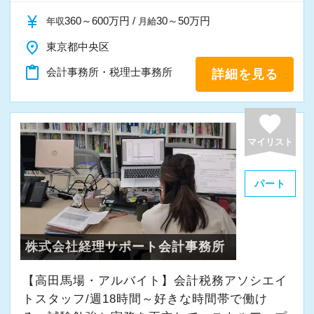
currency_yen
360～600万円 /
30～50万円
年収
月給
place
東京都中央区
content_paste
会計事務所・税理士事務所
詳細を見る
favorite
マイリスト
パート
株式会社経理サポート会計事務所
【高田馬場・アルバイト】会計税務アソシエイ
トスタッフ/週18時間～好きな時間帯で働け