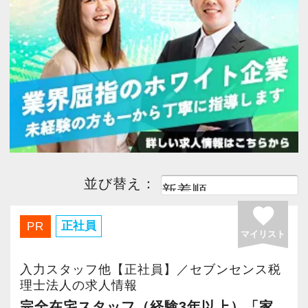
今すぐ会員登録
PC版サイトを見る
採用ご担当者様
並び替え：
favorite
正社員
PR
マイリスト
入力スタッフ他【正社員】／セブンセンス税
理士法人の求人情報
完全在宅スタッフ（経験3年以上）「家