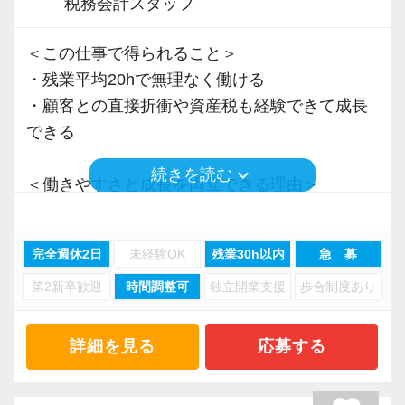
税務会計スタッフ
＜この仕事で得られること＞
・残業平均20hで無理なく働ける
・顧客との直接折衝や資産税も経験できて成長
できる
keyboard_arrow_down
続きを読む
＜働きやすさと成長を両立できる理由＞
・入力業務はアシスタントが担当
・分業体制で業務負担を軽減
完全週休2日
未経験OK
残業30h以内
急 募
・顧客対応や提案業務に集中可能
第2新卒歓迎
時間調整可
独立開業支援
歩合制度あり
・資産税や相続など専門性の高い案件あり
・顧客と直接折衝する機会が豊富
・経験値が自然と積み上がる環境
詳細を見る
応募する
＜働きやすい環境＞