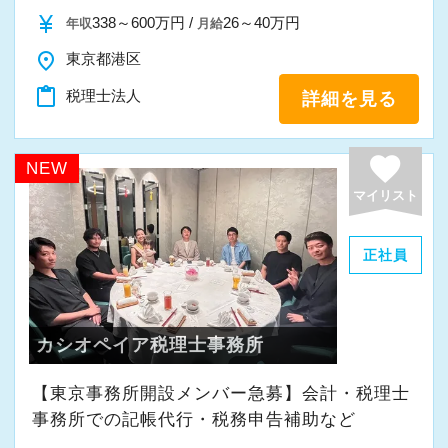
また、職員一人ひとりが仕事にやりがいや成長
currency_yen
338～600万円 /
26～40万円
年収
月給
を感じながら、安心して長く働ける事務所であ
place
東京都港区
りたいと考えています。
content_paste
税理士法人
詳細を見る
私たちと一緒に成長しながら働いてみません
か。
favorite
NEW
ご応募をお待ちしております！
マイリスト
正社員
カシオペイア税理士事務所
【東京事務所開設メンバー急募】会計・税理士
事務所での記帳代行・税務申告補助など