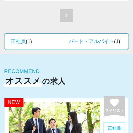
A. 上司や先輩に相談しやすく、風通しの良い職
積極的に推進しています。
場だと感じています。
職員一人ひとりの力がそのまま事業運営に直結
1
するところで、個人事務所ならではの面白さと
＜求める人材＞
実感が当事務所にはあります。
・税務経験を活かして成長したい方
新しいチャレンジが沢山ありますので、飽きる
正社員
(1)
パート・アルバイト
(1)
・キャリアアップ志向のある方
ことなく経験を積み重ねることができます。
・主体的に業務を進められる方
・顧客対応や提案業務に挑戦したい方
★職場の雰囲気★
・資産税など専門性を高めたい方
RECOMMEND
個人事務所ならではの自由な雰囲気で、気負い
・将来的にマネジメントに関わりたい方
オススメ
の求人
なく業務に向かっています。
職員同士の距離も近く、先輩へ相談しながら業
＜まずはカジュアル面談へ＞
務を覚えていくことができます。
favorite
NEW
・事前に気軽な面談を実施
パソコン作業になりますので、目や脳が疲れた
マイリスト
・仕事内容やキャリアを相談可
ら、お茶やお菓子で糖分補給もしながら、作業
・ざっくばらんに質問OK
を進めています。
正社員
・納得後に選考へ進めます