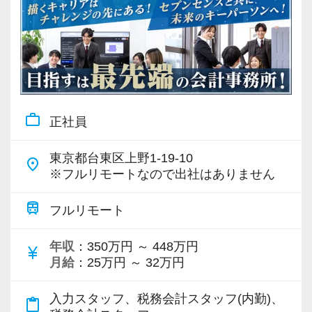
work_outline
正社員
東京都台東区上野1-19-10
place
※フルリモートなので出社はありません
train
フルリモート
年収
：350万円 ～ 448万円
currency_yen
月給
：25万円 ～ 32万円
入力スタッフ、税務会計スタッフ(内勤)、
content_paste