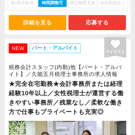
・キャリアアップ志向のある方
第2新卒歓迎
時間調整可
独立開業支援
歩合制度あり
・資産税や相続など専門性の高い案件あり
・主体的に業務を進められる方
・顧客と直接折衝する機会が豊富
・顧客対応や提案業務に挑戦したい方
・経験値が自然と積み上がる環境
詳細を見る
応募する
・資産税など専門性を高めたい方
・将来的にマネジメントに関わりたい方
＜働きやすい環境＞
favorite
・有給取得率90％以上
パート・アルバイト
NEW
マイリスト
＜まずはカジュアル面談へ＞
・年間休日125日以上
・事前に気軽な面談を実施
・繁忙期も月30～40h程度
税務会計スタッフ(内勤)他【パート・アルバ
・仕事内容やキャリアを相談可
・男性の育休取得率100％
イト】／久能五月税理士事務所の求人情報
・ざっくばらんに質問OK
・テレワーク導入済み
★完全在宅勤務★会計事務所または経理
・納得後に選考へ進めます
・全席デュアルモニタ完備
経験10年以上／女性税理士が運営する働
・入社時期は柔軟に対応
きやすい事務所／残業なし／柔軟な働き
・半年～1年の調整も可能
＜幅広い経験・成長環境＞
方で仕事もプライベートも充実◎
・クライアント2500社以上
まずはカジュアル面談からでも歓迎です
・9割が紹介の安定基盤
「応募する」からお気軽にご連絡ください。
・一般企業～医療・学校法人まで対応