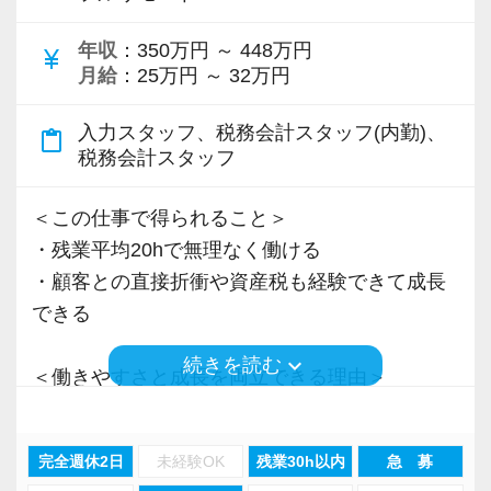
＜先輩スタッフの声＞
年収
：350万円 ～ 448万円
Q. 当事務所を選んだ理由は？
currency_yen
月給
：25万円 ～ 32万円
A. 幅広い業務を経験できる点に魅力を感じ、入
所を決めました。
入力スタッフ、税務会計スタッフ(内勤)、
content_paste
税務会計スタッフ
Q. 実際に働いてみてどうですか？
A. さまざまな業務を任せてもらえるので、以前
＜この仕事で得られること＞
より成長スピードが上がったと感じています。
・残業平均20hで無理なく働ける
・顧客との直接折衝や資産税も経験できて成長
Q. 職場の雰囲気は？
できる
A. 上司や先輩に相談しやすく、風通しの良い職
keyboard_arrow_down
続きを読む
場だと感じています。
＜働きやすさと成長を両立できる理由＞
・入力業務はアシスタントが担当
＜求める人材＞
・分業体制で業務負担を軽減
完全週休2日
未経験OK
残業30h以内
急 募
・税務経験を活かして成長したい方
・顧客対応や提案業務に集中可能