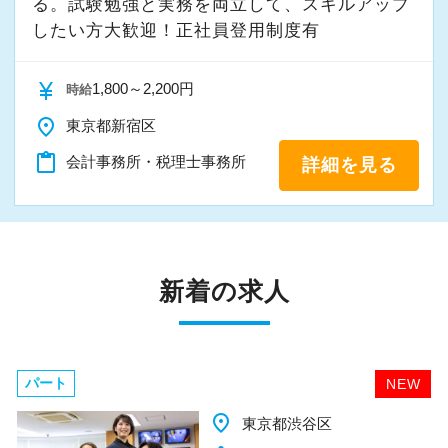
る。試験勉強と実務を両立して、スキルアップ
したい方大歓迎！正社員登用制度有
currency_yen
1,800～2,200円
時給
place
東京都新宿区
content_paste
会計事務所・税理士事務所
詳細を見る
新着の求人
パート
NEW
place
千葉県柏市