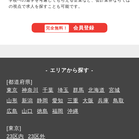
学校への通学を考慮してもらえる企業など、会計業界ならでは
の視点で求人を探すことも可能です。
会員登録
完全無料！
エリアから探す
[都道府県]
東京
神奈川
千葉
埼玉
群馬
北海道
宮城
山形
新潟
静岡
愛知
三重
大阪
兵庫
鳥取
広島
山口
徳島
福岡
沖縄
[東京]
23区内
23区外