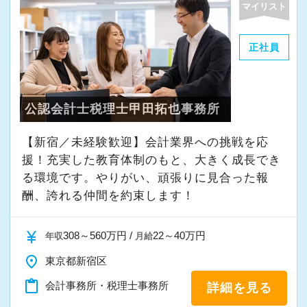
マイリスト
・その他付随する業務
正社員
これまでの会計事務所や経理経験を活かしてご
活躍いただけます。
公認会計士税理士甲田拓也事務所
また、経験やスキルに応じて徐々に担当する業
務の幅を広げていただきます。
【新宿／未経験歓迎】会計業界への挑戦を応
将来的には申告書レビューなど、専門性を高め
援！充実した教育体制のもと、大きく成長でき
られる業務にも携わることが可能です。
る環境です。やりがい、頑張りに見合った報
どこでも通用する実務スキルを身につけなが
酬、誇れる仲間を約束します！
ら、着実にスキルアップできる環境です。
currency_yen
308～560万円 /
22～40万円
年収
月給
★当事務所ではこんな方をお待ちしています！
place
東京都新宿区
★
content_paste
会計事務所・税理士事務所
詳細を見る
当事務所では、職員同士が協力しながら気持ち