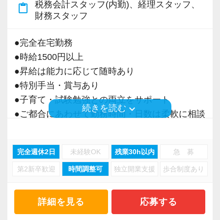
税務会計スタッフ(内勤)、経理スタッフ、
content_paste
＜募集の背景＞
財務スタッフ
・事業拡大に伴う増員募集
・組織力強化に向けた採用
●完全在宅勤務
・将来の中核人材を募集
●時給1500円以上
●昇給は能力に応じて随時あり
＜先輩スタッフの声＞
●特別手当・賞与あり
Q. 当事務所を選んだ理由は？
●子育て・試験勉強との両立をサポート
A. 幅広い業務を経験できる点に魅力を感じ、入
keyboard_arrow_down
続きを読む
●ご都合にあわせて勤務時間・日数は柔軟に相談
所を決めました。
可能
●正社員登用あり
Q. 実際に働いてみてどうですか？
完全週休2日
未経験OK
残業30h以内
急 募
A. さまざまな業務を任せてもらえるので、以前
第2新卒歓迎
時間調整可
独立開業支援
歩合制度あり
当事務所は、創業期や成長期の企業を中心に支
より成長スピードが上がったと感じています。
援を行っている事務所です。
現代では電子化が進んでいることから人も会社
詳細を見る
応募する
Q. 職場の雰囲気は？
も生産性が求められており、当事務所でもDXを