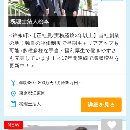
・入社時期は柔軟に対応
★入社後の仕事内容★
・半年～1年の調整も可能
業務時間内は、事務所内スタッフともやりとり
税理士法人松本
して頂きながら、
まずはカジュアル面談からでも歓迎です
完全在宅会計スタッフとして、会計業務全般を
<錦糸町>【正社員/実務経験3年以上】当社創業
「応募する」からお気軽にご連絡ください。
お任せします。
の地！独自の評価制度で早期キャリアアップも
可能♪多種多様な手当・福利厚生で働きやすさ
も充実しています！＜17年間連続で増収増益を
【具体的な業務】
更新中！＞
・記帳代行
・確定申告業務
currency_yen
480～800万円 /
35万円～
年収
月給
・年末調整業務
place
・申告書作成補助
東京都江東区
・決算業務
content_paste
税理士法人
詳細を見る
・Excelを使用した集計、Wordでの文書作成
・資料やデータの整理
favorite
NEW
・電話、メール対応