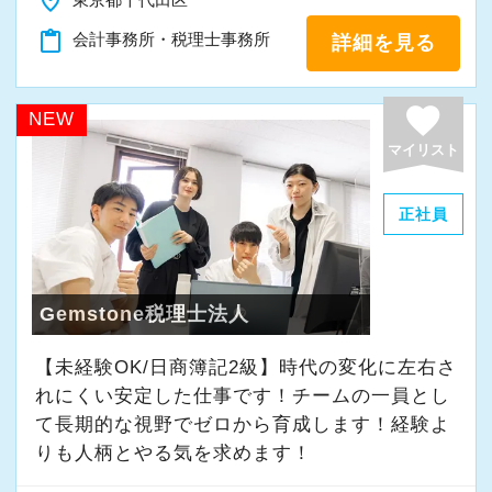
place
「新しいことにも前向きに挑戦してみる」
content_paste
会計事務所・税理士事務所
詳細を見る
そんな姿勢をお持ちの方であれば、経験を活か
favorite
しながらさらに成長できる環境です。
NEW
一緒に学び、成長しながら、お客様のお役に立
マイリスト
てる仕事をしていきませんか。
正社員
★事務所の理念★
～事業の発展に寄与するために、公正で健全な
会計・税務を通じて、貢献できる価値を提供
Gemstone税理士法人
し、人生豊かで幸せになるための力となること
【未経験OK/日商簿記2級】時代の変化に左右さ
～
れにくい安定した仕事です！チームの一員とし
当事務所では、経営者やそこで働く社員の皆さ
て⻑期的な視野でゼロから育成します！経験よ
まがより良い未来を実現できるよう、日々業務
りも人柄とやる気を求めます！
に取り組んでいます。