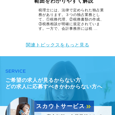
範囲をわかりやすく解説
税理士には、法律で定められた独占業
務があります。３つの独占業務とし
て、①税務代理、②税務書類の作成、
③税務相談が明確に規定されていま
す。一方で、会計事務所には税 ...
関連トピックスをもっと見る
SERVICE
ご希望の求人が見るからない方
どの求人に応募すべきかわからない方へ
スカウトサービス
keyboard_double_arrow_right