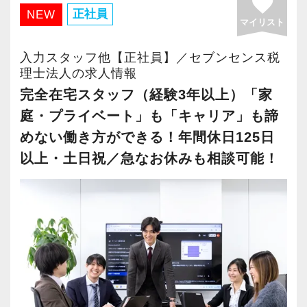
favorite
・有給取得率90％以上
正社員
NEW
マイリスト
・年間休日125日以上
・繁忙期も月30～40h程度
入力スタッフ他【正社員】／セブンセンス税
・男性の育休取得率100％
理士法人の求人情報
・テレワーク導入済み
完全在宅スタッフ（経験3年以上）「家
・全席デュアルモニタ完備
庭・プライベート」も「キャリア」も諦
めない働き方ができる！年間休日125日
＜幅広い経験・成長環境＞
以上・土日祝／急なお休みも相談可能！
・クライアント2500社以上
・9割が紹介の安定基盤
・一般企業～医療・学校法人まで対応
・個人～大企業まで幅広く経験可能
・税務顧問＋資産税に関与
・相続／事業承継／M&Aにも対応