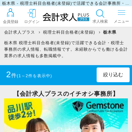
栃木県 - 税理士科目合格者(未登録)で活躍できる会計事務所・税理士事務所の求人・転職情報
求人検索
会員登録
ログイン
会計求人プラス
税理士科目合格者(未登録)
栃木県
栃木県 税理士科目合格者(未登録)で活躍できる会計・税理士
ログイン
事務所の求人情報、転職情報です。未経験からでも働ける会計
業界の求人情報も多数掲載中。
最近見た求人
2
件
(1～2件を表示中)
マイリスト
正社員
(1)
パート・アルバイト
(1)
【会計求人プラスのイチオシ事務所】
お問い合わせ