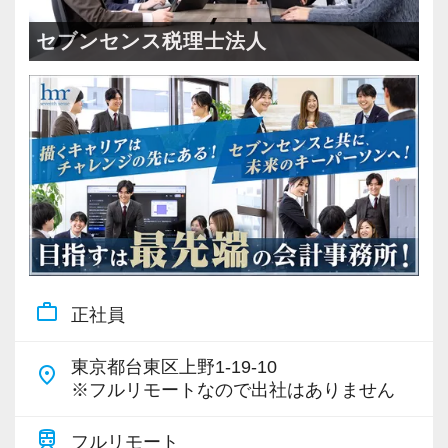
＜成長中の税理士法人＞
・全国14拠点で事業展開
セブンセンス税理士法人
・従業員240名以上に拡大
・会計・税務・財務・労務まで対応
・専門家が在籍しワンストップ支援
＜学びを後押し＞
・書籍購入費／研修費は全額会社負担
・隔月で税法・実務の学習会あり
・資格取得を目指す社員が多数
work_outline
正社員
＜募集の背景＞
・事業拡大に伴う増員募集
東京都台東区上野1-19-10
place
・組織力強化に向けた採用
※フルリモートなので出社はありません
・将来の中核人材を募集
train
フルリモート