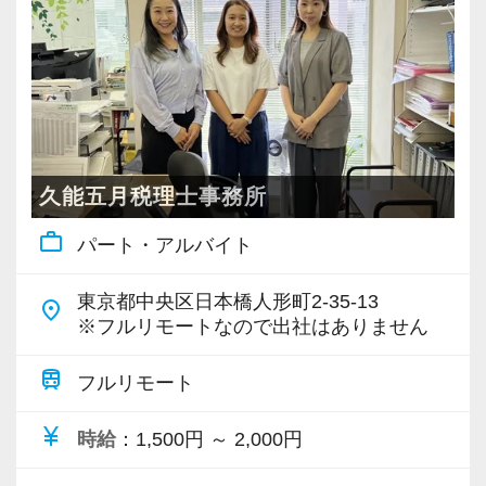
・個人～大企業まで幅広く経験可能
・税務顧問＋資産税に関与
・相続／事業承継／M&Aにも対応
＜成長中の税理士法人＞
・全国14拠点で事業展開
久能五月税理士事務所
・従業員240名以上に拡大
work_outline
パート・アルバイト
・会計・税務・財務・労務まで対応
・専門家が在籍しワンストップ支援
東京都中央区日本橋人形町2-35-13
place
※フルリモートなので出社はありません
＜学びを後押し＞
・書籍購入費／研修費は全額会社負担
train
フルリモート
・隔月で税法・実務の学習会あり
currency_yen
時給
：1,500円 ～ 2,000円
・資格取得を目指す社員が多数