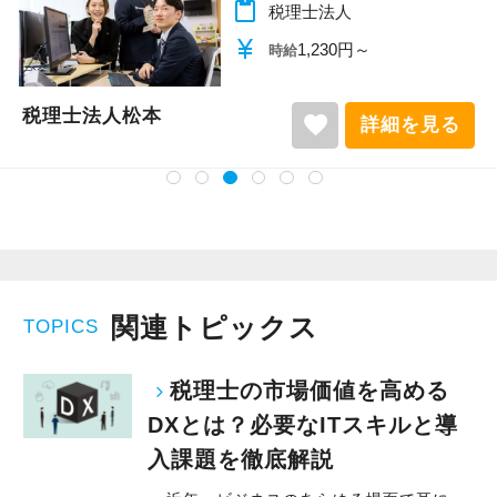
content_paste
税理士法人
currency_yen
1,140円～
時給
税理士法人松本
favorite
詳細を見る
関連トピックス
TOPICS
税理士の市場価値を高める
DXとは？必要なITスキルと導
入課題を徹底解説