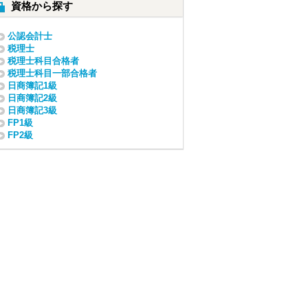
資格から探す
公認会計士
税理士
税理士科目合格者
税理士科目一部合格者
日商簿記1級
日商簿記2級
日商簿記3級
FP1級
FP2級