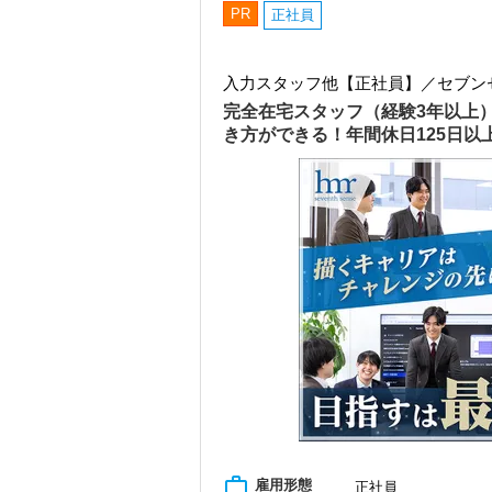
PR
正社員
入力スタッフ他【正社員】／セブン
完全在宅スタッフ（経験3年以上
き方ができる！年間休日125日
work_outline
雇用形態
正社員