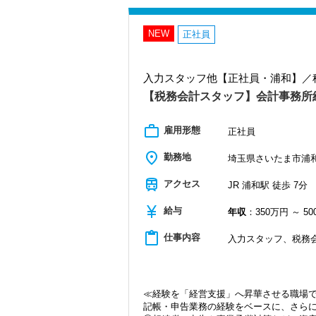
●資格取得支援制度あり（税理士講座受講
＜まずはカジュアル面談へ＞
一定条件のもと受講料の半額を会社負担
・事前に気軽な面談を実施
本気で頑張りたいあなたを応援する制度
・仕事内容やキャリアを相談可
NEW
正社員
（利用例）
・ざっくばらんに質問OK
簿記論と財務諸表論を受講したい場合
・納得後に選考へ進めます
簿財パック400,000円のコースと仮定
・入社時期は柔軟に対応
入力スタッフ他【正社員・浦和】／
200,000円はそのまま事務所負担、残りの
・半年～1年の調整も可能
配を最小限に学習ができます！
【税務会計スタッフ】会計事務所
まずはカジュアル面談からでも歓迎です
●家賃補助制度あり（月３万円まで補助）
「応募する」からお気軽にご連絡くださ
社員が安心して働ける住環境を整えるた
work_outline
雇用形態
正社員
一定条件を満たす方に対し、月額30,00
place
【社内の様子】
勤務地
埼玉県さいたま市浦和区
・今年4月から新卒3名が仲間入り！
・メンバーはフレッシャーからベテラン
train
アクセス
JR 浦和駅 徒歩 7分
20代7名、40代1名、50代2名、60代2名
・男女比率 男9：女7
currency_yen
給与
年収
：350万円 ～ 5
・世話好きスタッフが多い！
・困った時もすぐに周りのスタッフが助
content_paste
仕事内容
入力スタッフ、税務
・仲は良いけど馴れ合いはしない心地よ
・最寄りの浦和駅より徒歩5分程度
・浦和駅がターミナル駅なので、アクセ
・また事務所の目と鼻の先にはコンビニ
≪経験を「経営支援」へ昇華させる職場
・銀行や役所も近く、とても重宝します
記帳・申告業務の経験をベースに、さら