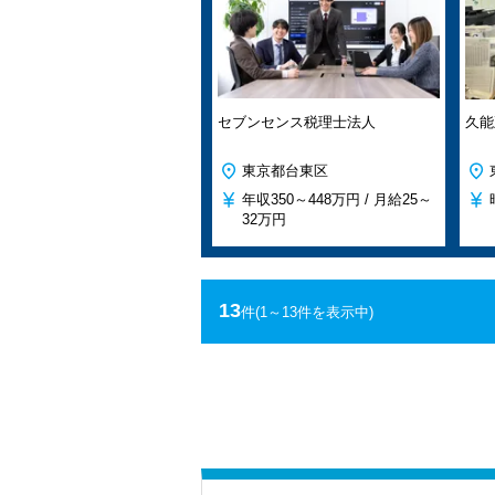
セブンセンス税理士法人
久能
東京都台東区
年収
350～448万円 /
月給
25～
32万円
13
件
(1～13件を表示中)