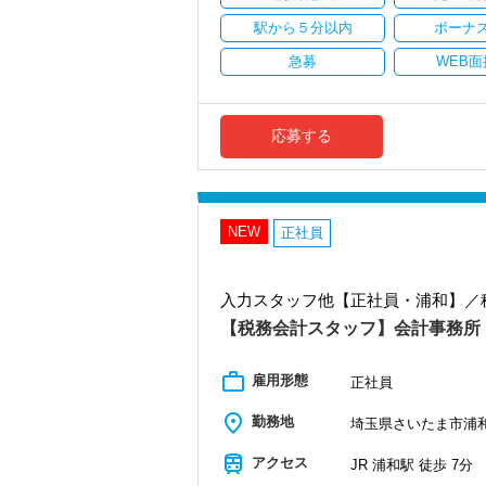
駅から５分以内
ボーナ
＜働きやすい環境＞
・有給取得率90％以上
急募
WEB面
・年間休日125日以上
・繁忙期も月30～40h程度
・男性の育休取得率100％
・テレワーク導入済み
応募する
・全席デュアルモニタ完備
＜幅広い経験・成長環境＞
・クライアント2500社以上
・9割が紹介の安定基盤
NEW
正社員
・一般企業～医療・学校法人まで対応
・個人～大企業まで幅広く経験可能
・税務顧問＋資産税に関与
入力スタッフ他【正社員・浦和】／
・相続／事業承継／M&Aにも対応
【税務会計スタッフ】会計事務所
＜成長中の税理士法人＞
・全国14拠点で事業展開
work_outline
・従業員240名以上に拡大
雇用形態
正社員
・会計・税務・財務・労務まで対応
・専門家が在籍しワンストップ支援
place
勤務地
埼玉県さいたま市浦和区
＜学びを後押し＞
train
アクセス
JR 浦和駅 徒歩 7分
・書籍購入費／研修費は全額会社負担