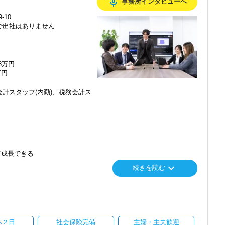
mic_none
事務所インタビューへ
-10
で出社はありません
48万円
万円
計スタッフ(内勤)、税務会計ス
て成長できる
keyboard_arrow_down
続きを読む
り
休２日
社会保険完備
主婦・主夫歓迎