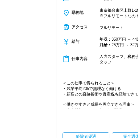
東京都台東区上野1-19
place
勤務地
※フルリモートなの
train
アクセス
フルリモート
年収
：350万円 ～ 4
currency_yen
給与
月給
：25万円 ～ 32
入力スタッフ、税務会
content_paste
仕事内容
タッフ
＜この仕事で得られること＞
・残業平均20hで無理なく働ける
・顧客との直接折衝や資産税も経験でき
＜働きやすさと成長を両立できる理由＞
・入力業務はアシスタントが担当
・分業体制で業務負担を軽減
・顧客対応や提案業務に集中可能
・資産税や相続など専門性の高い案件あ
・顧客と直接折衝する機会が豊富
経験者優遇
完全週
・経験値が自然と積み上がる環境