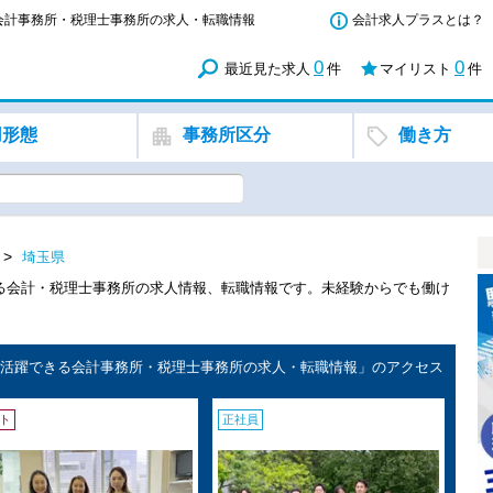
る会計事務所・税理士事務所の求人・転職情報
会計求人プラスとは？
0
0
最近見た求人
件
マイリスト
件
用形態
事務所区分
働き方
埼玉県
きる会計・税理士事務所の求人情報、転職情報です。未経験からでも働け
録)で活躍できる会計事務所・税理士事務所の求人・転職情報」のアクセス
ト
正社員