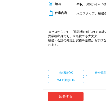
・隔月で税法・実務の学習会あり
currency_yen
給与
年収
：300万円 ～ 4
・資格取得を目指す社員が多数
content_paste
仕事内容
入力スタッフ、税務
＜募集の背景＞
・事業拡大に伴う増員募集
・組織力強化に向けた採用
・将来の中核人材を募集
≪ゼロからでも、"経営者に頼られる会計
＜先輩スタッフの声＞
異業種出身でも、未経験でも大丈夫。
Q. 当事務所を選んだ理由は？
税務・会計の知識と実務を基礎から学びな
A. 幅広い業務を経験できる点に魅力を
れます。
Q. 実際に働いてみてどうですか？
●税務＋経営支援を学べる教育体制
A. さまざまな業務を任せてもらえるの
税務の知識だけでなく、顧問先の経営課
未経験からでも、実践を通して「数字で
Q. 職場の雰囲気は？
躍を目指せます。
A. 上司や先輩に相談しやすく、風通し
●顧問先は来所が多いので、初めは上司と
未経験OK
社会保
当社の顧問先の多くは来所対応が中心と
＜求める人材＞
います。
・税務経験を活かして成長したい方
WEB面接OK
いきなり一人で任されることはありませ
・キャリアアップ志向のある方
ができます。
・主体的に業務を進められる方
●金融機関出身者、接客・販売経験者も活
・顧客対応や提案業務に挑戦したい方
業界未経験からのスタートでも大丈夫。
・資産税など専門性を高めたい方
応募する
もいます。
・将来的にマネジメントに関わりたい方
これまでの経験をベースに、新しい専門