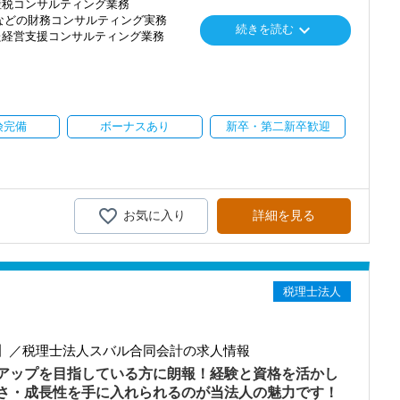
産税コンサルティング業務
などの財務コンサルティング実務
keyboard_arrow_down
続きを読む
がしたい方
た経営支援コンサルティング業務
023年1名、2024年2名、2025年2名
した支援体制
方
て、当法人は税務と財務を軸にした支援を徹底しています。
cel、Word、PowerPoint入力できる方）
。数字に強く、経営課題を解決できる専門家として、一緒に成長して
険完備
ボーナスあり
新卒・第二新卒歓迎
プ経営まで多彩な支援フィールド
で学べる、“本気の税理士法人”でプロになろう
経営など、多彩な分野で経営支援が可能です。
まの課題解決に真摯に向き合う環境が整っています。
立したい人
ます
に顧問先をお任せします。
お気に入り
詳細を見る
たい人
築することで、顧問先の持続的な成長に貢献していただきます。
くない人
。
磨しながら学べる環境が整っています。
る、学び合いの職場です。
ェックだけ」の事務所ではありません。
料半額負担）
税理士法人
援まで、中小企業経営者の本気の悩みに応えるコンサル型税理士法
および受講料を貸付する制度。
です。
ィングファーム出身の代表が立ち上げた「コンサルティング会社が本
】／税理士法人スバル合同会計の求人情報
。申込時、学校への振込は事務所が行います。
アップを目指している方に朗報！経験と資格を活かし
200,000円は月に20,000円ずつ給与支払い時、天引き返済。費用の心
さ・成長性を手に入れられるのが当法人の魅力です！
、事業承継対策、グループ会社の税務支援を行っています。