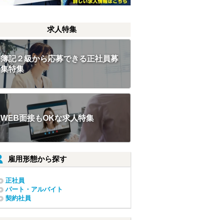
求人特集
簿記２級から応募できる正社員募
集特集
WEB面接もOKな求人特集
雇用形態から探す
正社員
パート・アルバイト
契約社員