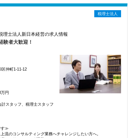
料半額負担）
および受講料を貸付する制度。
です。
税理士法人
。申込時、学校への振込は事務所が行います。
税理士法人新日本経営の求人情報
200,000円は月に20,000円ずつ給与支払い時、天引き返済。費用の心
経験者大歓迎！
い。
め、家賃補助制度を導入しています。
0円まで支給いたします。
仲町1-11-12
まで
、70代1名 総勢13名（役員ほか3名）
00万円
けてくれる環境です。
会計スタッフ、税理士スタッフ
い距離感
ス便利！
が充実
です≫
。
に上流のコンサルティング業務へチャレンジしたい方へ。