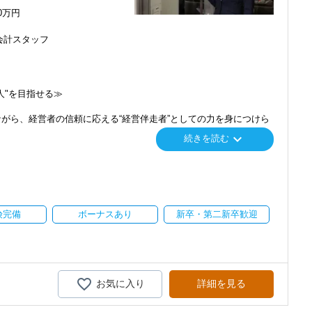
00万円
会計スタッフ
人"を目指せる≫
がら、経営者の信頼に応える“経営伴走者”としての力を身につけら
感じ、入所を決めました。
keyboard_arrow_down
続きを読む
で、以前より成長スピードが上がったと感じています。
題に寄り添う支援スキルまで幅広く学べます。
経営を支える力」が身につき、将来的には経営パートナーとしての活
の良い職場だと感じています。
一緒に安心して顧問先と関われます
険完備
ボーナスあり
新卒・第二新卒歓迎
なっており、初めてのお客様対応も、必ず上司や先輩と一緒におこな
んので、実際のやり取りを間近で学びながら、徐々に経験を積むこと
躍中
実際に、金融業界や接客・販売業などから転職して活躍している職員
お気に入り
詳細を見る
性を身につけていける環境です。