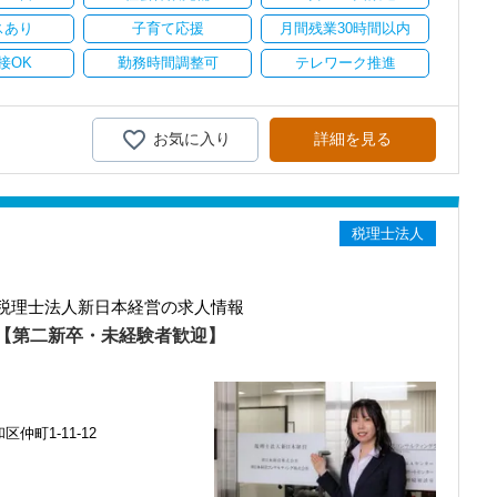
スあり
子育て応援
月間残業30時間以内
接OK
勤務時間調整可
テレワーク推進
お気に入り
詳細を見る
税理士法人
税理士法人新日本経営の求人情報
【第二新卒・未経験者歓迎】
仲町1-11-12