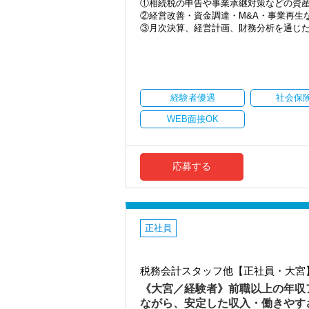
【求める人材】
①相続税の申告や事業承継対策などの資
〇税理士志望の方必見！
②経営改善・資金調達・M&A・事業再生
〇実務を学びながら、税理士試験の勉強
③月次決算、経営計画、財務分析を通じ
⇒税理士試験合格者2022年1名、科目合格者2
などに携われる環境です。
4年連続科目合格者がいます！
●顧問先黒字率80％：財務と経営を重視
〇財務、会計、経理、金融に興味のある
経営者の未来を共に描くパートナーとし
〇PCスキル：基本的な入力ができればOK（Ex
結果として顧問先の黒字率は80％を達成
経験者優遇
社会保
【20代・30代歓迎】
いきましょう。
「成長したい人だけ」来てください
●相続・融資・事業再生・M&Aやグルー
WEB面接OK
「節税・融資・財務・事業承継・DX」ま
相続や融資、事業再生、M&A、グループ
幅広い経験を積みながら、経営者の皆さ
〇税理士試験と仕事、どちらも本気で両
●経験者には早期に顧問先担当もお任せし
〇顧問先の経営に深く関わりたい人
豊富な実務経験をお持ちの方には、早期
応募する
〇いつか独立したい／経営幹部を目指し
実力を発揮し、経営者との信頼関係を構
〇「数字だけ見る税理士」では終わりた
●税理士資格取得者・有資格者も多数在籍
毎年科目合格者も輩出しており、切磋琢
【魅力／事務所の特徴】
資格取得を目指す方も安心して成長でき
当社は、よくある「申告だけ」「帳簿チ
●資格取得支援制度あり（税理士講座受講
正社員
節税、融資、財務改善、事業承継、DX支
一定条件のもと受講料の半額を会社負担
人です。
本気で頑張りたいあなたを応援する制度
しかも運営母体は、大手財務コンサルテ
（利用例）
気で運営する税理士法人」です。
税務会計スタッフ他【正社員・大宮
簿記論と財務諸表論を受講したい場合
簿財パック400,000円のコースと仮定
《大宮／経験者》前職以上の年収
★「法人税務顧問」が手厚い
200,000円はそのまま事務所負担、残りの
ながら、安定した収入・働きやす
単なる申告業務にとどまらず、節税対策