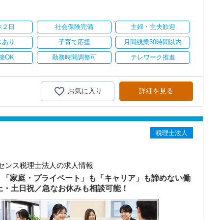
り
休２日
社会保険完備
主婦・主夫歓迎
スあり
子育て応援
月間残業30時間以内
接OK
勤務時間調整可
テレワーク推進
お気に入り
詳細を見る
税理士法人
センス税理士法人の求人情報
）「家庭・プライベート」も「キャリア」も諦めない働
以上・土日祝／急なお休みも相談可能！