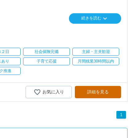
で、以前より成長スピードが上がったと感じています。
keyboard_arrow_down
続きを読む
に相談可能
の良い職場だと感じています。
心に支援を行っている事務所です。
会社も生産性が求められており、当事務所でもDXを積極的に推進
休２日
社会保険完備
主婦・主夫歓迎
に直結するところで、個人事務所ならではの面白さと実感が当事務所
スあり
子育て応援
月間残業30時間以内
飽きることなく経験を積み重ねることができます。
ク推進
気負いなく業務に向かっています。
がら業務を覚えていくことができます。
お気に入り
詳細を見る
疲れたら、お茶やお菓子で糖分補給もしながら、作業を進めていま
1
りとりして頂きながら、
全般をお任せします。
い。