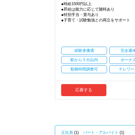
●時給1500円以上
Q. 実際に働いてみてどうですか？
●昇給は能力に応じて随時あり
A. さまざまな業務を任せてもらえるの
●特別手当・賞与あり
●子育て・試験勉強との両立をサポート
Q. 職場の雰囲気は？
●ご都合にあわせて勤務時間・日数は柔軟
A. 上司や先輩に相談しやすく、風通し
●正社員登用あり
＜求める人材＞
当事務所は、創業期や成長期の企業を中
・税務経験を活かして成長したい方
現代では電子化が進んでいることから人も
・キャリアアップ志向のある方
経験者優遇
完全週
しています。
・主体的に業務を進められる方
職員一人ひとりの力がそのまま事業運営
駅から５分以内
ボーナ
・顧客対応や提案業務に挑戦したい方
にはあります。
・資産税など専門性を高めたい方
新しいチャレンジが沢山ありますので、
勤務時間調整可
テレワー
・将来的にマネジメントに関わりたい方
★職場の雰囲気★
＜まずはカジュアル面談へ＞
個人事務所ならではの自由な雰囲気で、
・事前に気軽な面談を実施
職員同士の距離も近く、先輩へ相談しな
応募する
・仕事内容やキャリアを相談可
パソコン作業になりますので、目や脳が
・ざっくばらんに質問OK
す。
・納得後に選考へ進めます
・入社時期は柔軟に対応
★入社後の仕事内容★
・半年～1年の調整も可能
業務時間内は、事務所内スタッフともや
完全在宅会計スタッフとして、会計業務
まずはカジュアル面談からでも歓迎です
「応募する」からお気軽にご連絡くださ
【具体的な業務】
正社員
(1)
パート・アルバイト
(1)