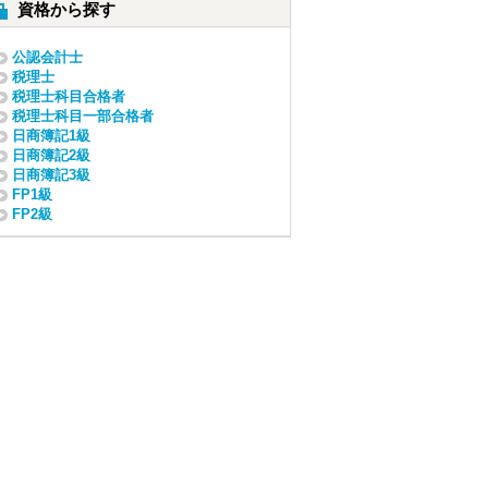
資格から探す
公認会計士
税理士
税理士科目合格者
税理士科目一部合格者
日商簿記1級
日商簿記2級
日商簿記3級
FP1級
FP2級