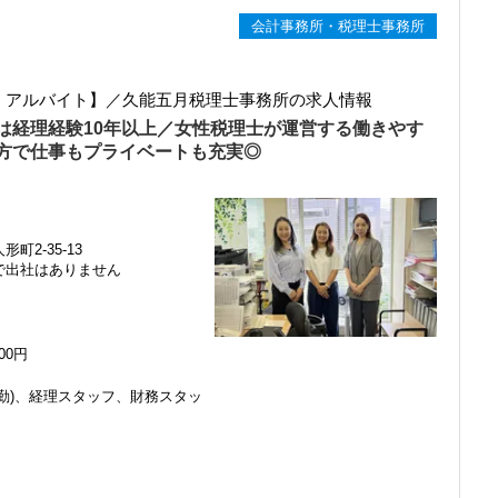
会計事務所・税理士事務所
ト・アルバイト】／久能五月税理士事務所の求人情報
は経理経験10年以上／女性税理士が運営する働きやす
方で仕事もプライベートも充実◎
町2-35-13
で出社はありません
000円
勤)、経理スタッフ、財務スタッ
感じ、入所を決めました。