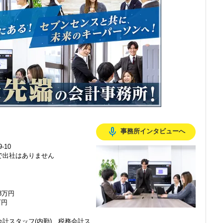
感じ、入所を決めました。
mic_none
事務所インタビューへ
で、以前より成長スピードが上がったと感じています。
-10
で出社はありません
の良い職場だと感じています。
48万円
万円
計スタッフ(内勤)、税務会計ス