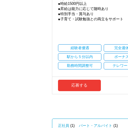
●時給1500円以上
Q. 実際に働いてみてどうですか？
●昇給は能力に応じて随時あり
A. さまざまな業務を任せてもらえるの
●特別手当・賞与あり
●子育て・試験勉強との両立をサポート
Q. 職場の雰囲気は？
●ご都合にあわせて勤務時間・日数は柔軟
A. 上司や先輩に相談しやすく、風通し
●正社員登用あり
＜求める人材＞
当事務所は、創業期や成長期の企業を中
・税務経験を活かして成長したい方
現代では電子化が進んでいることから人も
・キャリアアップ志向のある方
経験者優遇
完全週
しています。
・主体的に業務を進められる方
職員一人ひとりの力がそのまま事業運営
駅から５分以内
ボーナ
・顧客対応や提案業務に挑戦したい方
にはあります。
・資産税など専門性を高めたい方
新しいチャレンジが沢山ありますので、
勤務時間調整可
テレワー
・将来的にマネジメントに関わりたい方
★職場の雰囲気★
＜まずはカジュアル面談へ＞
個人事務所ならではの自由な雰囲気で、
・事前に気軽な面談を実施
職員同士の距離も近く、先輩へ相談しな
応募する
・仕事内容やキャリアを相談可
パソコン作業になりますので、目や脳が
・ざっくばらんに質問OK
す。
・納得後に選考へ進めます
・入社時期は柔軟に対応
★入社後の仕事内容★
・半年～1年の調整も可能
業務時間内は、事務所内スタッフともや
完全在宅会計スタッフとして、会計業務
まずはカジュアル面談からでも歓迎です
「応募する」からお気軽にご連絡くださ
【具体的な業務】
正社員
(1)
パート・アルバイト
(1)