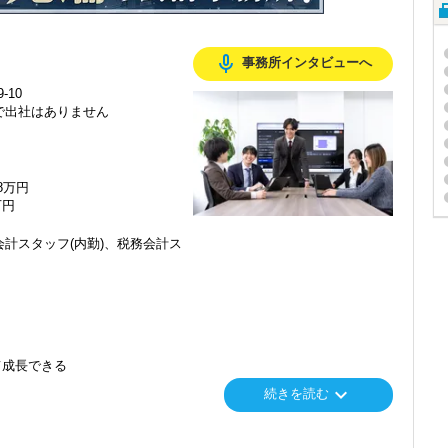
mic_none
事務所インタビューへ
-10
で出社はありません
48万円
万円
計スタッフ(内勤)、税務会計ス
て成長できる
keyboard_arrow_down
続きを読む