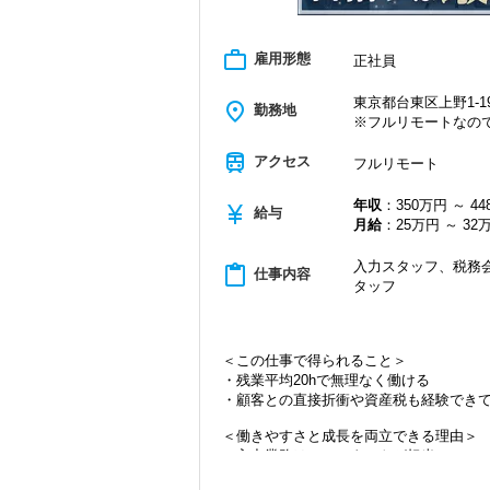
work_outline
雇用形態
正社員
東京都台東区上野1-19
place
勤務地
※フルリモートなの
train
アクセス
フルリモート
年収
：350万円 ～ 4
currency_yen
給与
月給
：25万円 ～ 32
入力スタッフ、税務会
content_paste
仕事内容
タッフ
＜この仕事で得られること＞
・残業平均20hで無理なく働ける
・顧客との直接折衝や資産税も経験でき
＜働きやすさと成長を両立できる理由＞
・入力業務はアシスタントが担当
・分業体制で業務負担を軽減