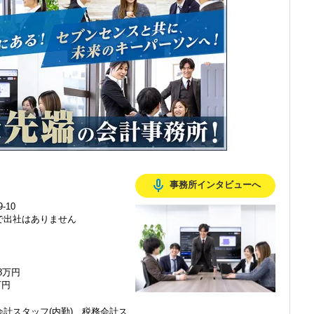
感じ、入所を決めました。
mic_none
事務所インタビューへ
で、以前より成長スピードが上がったと感じています。
-10
で出社はありません
の良い職場だと感じています。
48万円
万円
計スタッフ(内勤)、税務会計ス