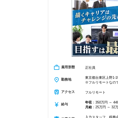
＜学びを後押し＞
・書籍購入費／研修費は全額会社負担
・隔月で税法・実務の学習会あり
・資格取得を目指す社員が多数
＜募集の背景＞
・事業拡大に伴う増員募集
・組織力強化に向けた採用
・将来の中核人材を募集
＜先輩スタッフの声＞
Q. 当事務所を選んだ理由は？
A. 幅広い業務を経験できる点に魅力を
work_outline
雇用形態
正社員
Q. 実際に働いてみてどうですか？
A. さまざまな業務を任せてもらえるの
東京都台東区上野1-19
place
勤務地
※フルリモートなの
Q. 職場の雰囲気は？
A. 上司や先輩に相談しやすく、風通し
train
アクセス
フルリモート
＜求める人材＞
年収
：350万円 ～ 4
currency_yen
・税務経験を活かして成長したい方
給与
月給
：25万円 ～ 32
・キャリアアップ志向のある方
・主体的に業務を進められる方
入力スタッフ、税務会
・顧客対応や提案業務に挑戦したい方