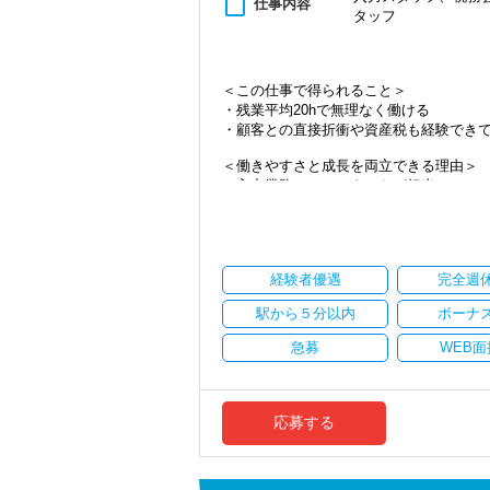
content_paste
仕事内容
タッフ
・資産税など専門性を高めたい方
・将来的にマネジメントに関わりたい方
＜まずはカジュアル面談へ＞
＜この仕事で得られること＞
・事前に気軽な面談を実施
・残業平均20hで無理なく働ける
・仕事内容やキャリアを相談可
・顧客との直接折衝や資産税も経験でき
・ざっくばらんに質問OK
・納得後に選考へ進めます
＜働きやすさと成長を両立できる理由＞
・入社時期は柔軟に対応
・入力業務はアシスタントが担当
・半年～1年の調整も可能
・分業体制で業務負担を軽減
・顧客対応や提案業務に集中可能
まずはカジュアル面談からでも歓迎です
・資産税や相続など専門性の高い案件あ
「応募する」からお気軽にご連絡くださ
・顧客と直接折衝する機会が豊富
経験者優遇
完全週
・経験値が自然と積み上がる環境
駅から５分以内
ボーナ
＜働きやすい環境＞
・有給取得率90％以上
急募
WEB面
・年間休日125日以上
・繁忙期も月30～40h程度
・男性の育休取得率100％
・テレワーク導入済み
応募する
・全席デュアルモニタ完備
＜幅広い経験・成長環境＞