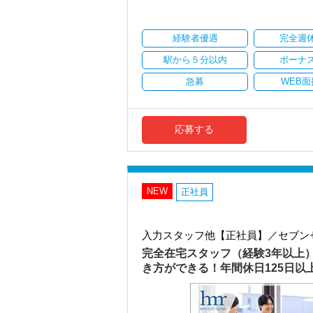
・顧客対応や提案業務に集中可能
・資産税や相続など専門性の高い案件あ
・顧客と直接折衝する機会が豊富
経験者優遇
完全週
・経験値が自然と積み上がる環境
駅から５分以内
ボーナ
＜働きやすい環境＞
・有給取得率90％以上
急募
WEB面
・年間休日125日以上
・繁忙期も月30～40h程度
・男性の育休取得率100％
・テレワーク導入済み
応募する
・全席デュアルモニタ完備
＜幅広い経験・成長環境＞
・クライアント2500社以上
・9割が紹介の安定基盤
NEW
正社員
・一般企業～医療・学校法人まで対応
・個人～大企業まで幅広く経験可能
・税務顧問＋資産税に関与
入力スタッフ他【正社員】／セブン
・相続／事業承継／M&Aにも対応
完全在宅スタッフ（経験3年以上
＜成長中の税理士法人＞
き方ができる！年間休日125日
・全国14拠点で事業展開
・従業員240名以上に拡大
・会計・税務・財務・労務まで対応
・専門家が在籍しワンストップ支援