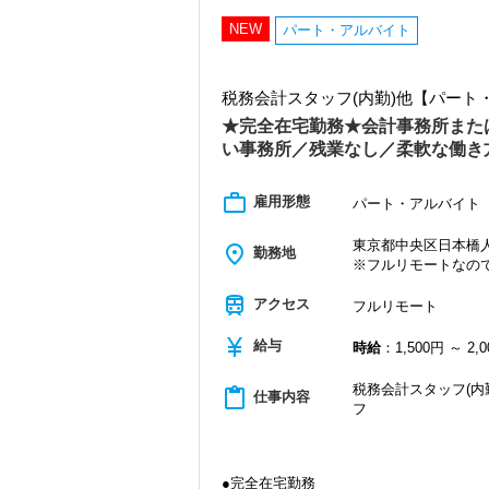
・クライアント2500社以上
・9割が紹介の安定基盤
NEW
パート・アルバイト
・一般企業～医療・学校法人まで対応
・個人～大企業まで幅広く経験可能
・税務顧問＋資産税に関与
税務会計スタッフ(内勤)他【パー
・相続／事業承継／M&Aにも対応
★完全在宅勤務★会計事務所また
＜成長中の税理士法人＞
い事務所／残業なし／柔軟な働き
・全国14拠点で事業展開
・従業員240名以上に拡大
・会計・税務・財務・労務まで対応
work_outline
雇用形態
パート・アルバイト
・専門家が在籍しワンストップ支援
東京都中央区日本橋人形
place
＜学びを後押し＞
勤務地
※フルリモートなの
・書籍購入費／研修費は全額会社負担
・隔月で税法・実務の学習会あり
train
アクセス
フルリモート
・資格取得を目指す社員が多数
currency_yen
給与
＜募集の背景＞
時給
：1,500円 ～ 2,
・事業拡大に伴う増員募集
・組織力強化に向けた採用
税務会計スタッフ(内
content_paste
仕事内容
・将来の中核人材を募集
フ
＜先輩スタッフの声＞
Q. 当事務所を選んだ理由は？
A. 幅広い業務を経験できる点に魅力を
●完全在宅勤務