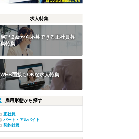
求人特集
簿記２級から応募できる正社員募
集特集
WEB面接もOKな求人特集
雇用形態から探す
正社員
パート・アルバイト
契約社員