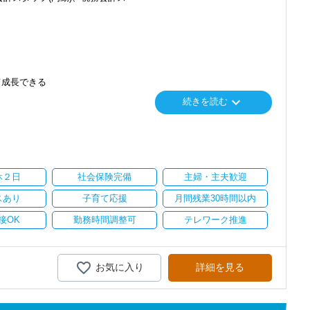
て成長できる
keyboard_arrow_down
続きを読む
り
い。
休２日
社会保険完備
主婦・主夫歓迎
スあり
子育て応援
月間残業30時間以内
接OK
勤務時間調整可
テレワーク推進
お気に入り
詳細を見る