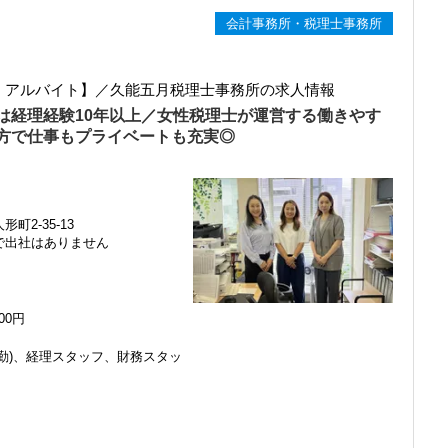
会計事務所・税理士事務所
ト・アルバイト】／久能五月税理士事務所の求人情報
は経理経験10年以上／女性税理士が運営する働きやす
方で仕事もプライベートも充実◎
町2-35-13
で出社はありません
000円
勤)、経理スタッフ、財務スタッ
感じ、入所を決めました。