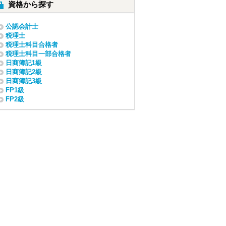
資格から探す
公認会計士
税理士
税理士科目合格者
税理士科目一部合格者
日商簿記1級
日商簿記2級
日商簿記3級
FP1級
FP2級