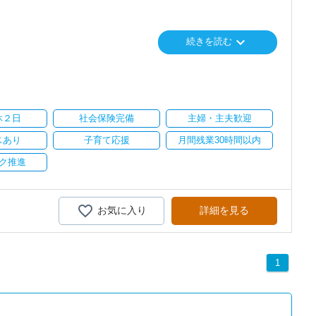
で、以前より成長スピードが上がったと感じています。
keyboard_arrow_down
続きを読む
に相談可能
の良い職場だと感じています。
心に支援を行っている事務所です。
会社も生産性が求められており、当事務所でもDXを積極的に推進
休２日
社会保険完備
主婦・主夫歓迎
に直結するところで、個人事務所ならではの面白さと実感が当事務所
スあり
子育て応援
月間残業30時間以内
飽きることなく経験を積み重ねることができます。
ク推進
気負いなく業務に向かっています。
がら業務を覚えていくことができます。
お気に入り
詳細を見る
疲れたら、お茶やお菓子で糖分補給もしながら、作業を進めていま
1
りとりして頂きながら、
全般をお任せします。
い。