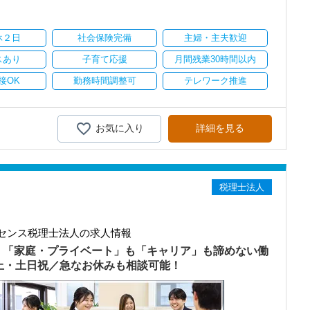
り
休２日
社会保険完備
主婦・主夫歓迎
スあり
子育て応援
月間残業30時間以内
接OK
勤務時間調整可
テレワーク推進
お気に入り
詳細を見る
税理士法人
センス税理士法人の求人情報
）「家庭・プライベート」も「キャリア」も諦めない働
以上・土日祝／急なお休みも相談可能！