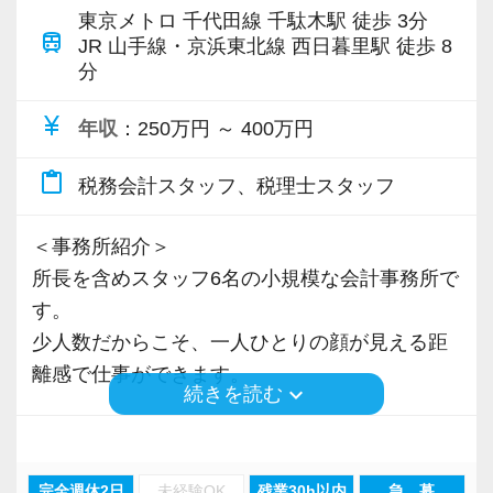
東京メトロ 千代田線 千駄木駅 徒歩 3分
train
JR 山手線・京浜東北線 西日暮里駅 徒歩 8
分
currency_yen
年収
：250万円 ～ 400万円
content_paste
税務会計スタッフ、税理士スタッフ
＜事務所紹介＞
所長を含めスタッフ6名の小規模な会計事務所で
す。
少人数だからこそ、一人ひとりの顔が見える距
離感で仕事ができます。
keyboard_arrow_down
続きを読む
- スタッフの勤続年数は 7年〜20年
- お客様との継続年数は最長 35年
完全週休2日
未経験OK
残業30h以内
急 募