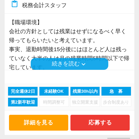
content_paste
先輩が担当しているお客様の月次試算表を作成
いたら、それを一緒になって実現するために大
税務会計スタッフ
財産として深めている真っ最中！
しながら少しずつレベルアップしていきましょ
きく力を発揮できる存在でありたいと考えてい
それらを吸収し、応用することで安心感高く業
う。実際の数字に触れながら業務に取り組んで
【職場環境】
ます。ご紹介案件が7割を超えているのも、そう
務に取り組んでもらえるはずです。
頂くことで、より理解と知識が深まります！
会社の方針としては残業はせずになるべく早く
いった私たちの姿勢がお客様から評価されてい
もちろん税務のプロとしてなら代表や税理士
帰ってもらいたいと考えています。
るからだと自負しています。
に、動物病院の業界知識なら先輩たちにいつで
▽ステップ2(2ヶ月目〜)
事実、退勤時間後15分後にはほとんど人は残っ
も相談してください。
そろそろ入力業務に慣れてきますので、本人の
ていなく大半の人は月の残業時間5時間以下で帰
今後もお客様に満足していただけるようにスキ
keyboard_arrow_down
続きを読む
希望に応じて決算業務、年末調整業務、確定申
宅しています。
ルの向上を目指し、税務のプロとして高い信頼
【新たな環境でのリスタートを応援！】
告業務にもチャレンジして頂けます。先輩スタ
を獲得していきます。
転職の際は経験者の方、とはいっても新しい環
ッフがサポートしますので、安心して税務・会
【他事務所との違い】
お客様から信頼され、心の通ったサービスを提
境に飛び込むわけです。
完全週休2日
未経験OK
残業30h以内
急 募
計の業務を一通り覚えられます！
お客様が全国にいるため、遠方のお客様を担当
供する真の「税務プロフェッショナル」として
最初のフォローは大切だと考えています。
第2新卒歓迎
時間調整可
独立開業支援
歩合制度あり
する場合には飛行機や新幹線などで訪問して頂
の道を私たちと一緒に歩んでみませんか？
当初は代表や職員と一緒にお客様先へ同行し、
▽ステップ3(4ヶ月目〜)
きます。
現場でどう対応するのか。
一通りの業務を覚えたら、自分自身で決算を行
土日祝日などを絡めて観光して頂いても構いま
【将来オフィスをお任せできる貴方の力を求め
詳細を見る
応募する
どんなご相談が多いのかなど、体験して頂きま
って頂きます。決算書が出来ましたら、先輩ス
せん。
ています】
す。
タッフ・オフィス責任者からのチェックと国税