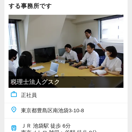
介から新しいお客様も増えております。
大事にしているため、資格を持っていなくて
する事務所です
実務重視の研修を幅広く実施しているため、ス
も、スピーディーなキャリアアップが可能で
ピーディーに経験値を積むことができるのが最
す！
大の魅力です。
会計事務所経験者の方には幅広い業務に携わっ
バリバリ働いて活躍したい方、大歓迎です！
ていただき、早い段階から部下やチームのマネ
これからますます成長していく新宿オフィス
ジメント業務にも挑戦できます！これまでの経
で、一緒に成長していきましょう！
験・知識を活かしながら、さらに上のステージ
でキャリアアップをしませんか？
【ご紹介が多い安定企業でお客様から一番に信
税理士法人グスク
頼される税務のプロを目指せます】
【対象業種100種以上！節税・融資・税務調査に
work_outline
正社員
私達は「税務のプロフェッショナルとしてお客
強い税理士法人です】
様に寄り添う」ことが一つの使命です。
創業以来17年連続増収増益、顧問先数2500以
place
東京都豊島区南池袋3-10-8
上、全国6拠点で安定的に成長中です。
お客様から「こうしたい」という理想をいただ
お客様に事務所までご来社いただく来所型サー
ＪＲ 池袋駅 徒歩 6分
train
いたら、それを一緒になって実現するために大
ビスで、中小企業の経営を幅広くサポートして