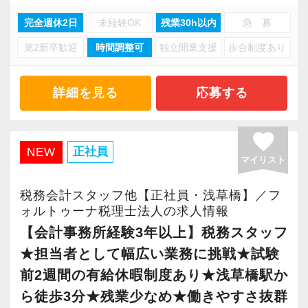
みを持つプロとして、稀有な経験を積むことが
す。働きやすい服装で業務に集中できます！
す。
できます。
完全週休2日
未経験OK
残業30h以内
急 募
・それぞれのご事情やご希望による働き方も相
当初は、少しずつ事務所を大きくしていけたら
スタッフの成長にともないお客様からも信頼さ
第2新卒歓迎
時間調整可
独立開業支援
歩合制度あり
談可。柔軟に対応しています！
と考えておりましたが、
れ喜んでもらえる、そんな組織にしていきたい
■ クラウド／ITにも強く、業界最先端の業務知
・子育て等でブランクがある方も歓迎。無理な
経験の浅い担当者に業務を任せて事務所を拡大
ですね。
見が身につく ■
く働いて頂けるようメンバー全員でサポートし
していくスタイルには抵抗がありました。
詳細を見る
応募する
業務では最新のクラウドサービスやITツールを
ます！
そのため、信頼できるお客さまが少しずつ増え
“明るくて仲が良い”というのも当社の特徴。
使っています。またグループ内にAIツールの開
・代表も40台半ばの比較的年齢の若い事務所。
ていく中でも、職員は特に増やさず、現在に至
良くも悪くも“おせっかい”な人が多く、お客様の
favorite
発チームを構築し、今後もIT化、デジタル化を
メンバー同士のやりとりもフランクなので新し
ります。
ために、一緒に働く仲間のために、本気になれ
正社員
NEW
進める計画なので、先進的な業務スタイルの知
マイリスト
く入社する方も打ち解けやすいです！
る熱い人が多いです。
見を蓄えられます。
ここ数年は仕事をお断りしたり、後輩の税理士
税務会計スタッフ他【正社員・浅草橋】／フ
多くのメンバーがずっと一緒に働きたいと思え
にお願いすることもあったのですが、
昇格のスピードも早く、やりがいや成長してい
ォルトゥーナ税理士法人の求人情報
■ どこまでも一貫してクライアントに伴走でき
る職場であり続けることを目標としています。
どうしても自分が対応しなければならない仕事
る実感が得られやすい職場です。
【会計事務所経験3年以上】税務スタッフ
る ■
一人一人の意見が届く環境でもありますので、
が少しずつ蓄積してきたため、
等級制度でキャリアアップの道筋が明確になっ
★担当者として幅広い業務に挑戦★試験
信用と信頼の積み上げが重要な仕事だからこ
より良い事務所を一緒に作ってくれる人を歓迎
税理士補助をしてくださる方（経験者歓迎）を
ているので、目標を立ててどんどん達成してい
前2週間の有給休暇制度あり★浅草橋駅か
そ、「最初だけ話して終わり」にはしません。
します。
募集いたします。
きましょう！
ら徒歩3分★残業少なめ★働きやすさ抜群
「話しやすさNo.1」を目指して、あなたのファ