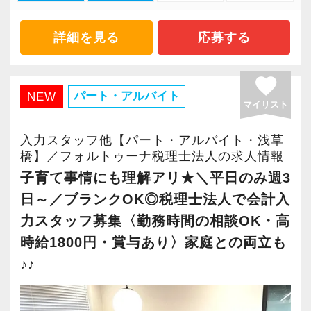
「One Step Ahead（一歩先へ）」を常に意識し
ついてですが、こちらは友人とアメリカにテニ
■ 担当者として幅広い業務に挑戦
基準を掲げています。
ています。
ス観戦へ行った際の写真です。
入社後は、ご経験やスキルに応じてクライアン
◆ 素直であること
詳細を見る
応募する
どこよりも一歩進んだサービスを提供すること
私にとって人生を豊かにしてくれるのは、家族
トを担当していただきます。
◆ 善良であること
が、お客様のためになりますし、ご自身の成長
や友人の存在だと感じており、その想いを込め
月次決算や各種申告書の作成に加え、経営者と
◆ 仲間と協力すること
favorite
にもなります。
て掲載しております。
の面談、決算対策、資金調達、会社設立、税務
◆ 人のために動けること
パート・アルバイト
NEW
自分の成長は、付加価値の高いサービスを提供
最近では友人たちも家庭を持つようになり、海
マイリスト
調査など、幅広い業務に挑戦できる環境です。
◆ 変化を楽しむこと
できるだけでなく、自分の時間を有効に活用す
外旅行はなかなか難しくなりましたが、
判断に迷う場合や難しい案件については、税理
◆ 挑戦を恐れないこと
入力スタッフ他【パート・アルバイト・浅草
る事につながると考えています。
いつかまた、友人と一緒にテニス観戦の海外旅
士や先輩スタッフにすぐ相談できます。
◆ 成長を止めないこと
橋】／フォルトゥーナ税理士法人の求人情報
お客様をメインとしつつも、自分を含めた全体
行に行きたいという想いも込めての写真となり
一人に任せきりにするのではなく、チームで情
子育て事情にも理解アリ★＼平日のみ週3
を調整するバランス感覚をお持ちの方、養って
ます。
報を共有しながら業務を進めています。
この7つの要素に共感するメンバーが集まってい
日～／ブランクOK◎税理士法人で会計入
いきたい方はぜひご応募下さい。
ます。
力スタッフ募集〈勤務時間の相談OK・高
事務所を担ってくれる次世代の方の応募もお待
長文をお読みいただきありがとうございまし
■ 幅広い顧客層で成長できる環境
それぞれが自分自身の目標に向かって主体的に
時給1800円・賞与あり〉家庭との両立も
ちしております。
た。
私たちは、創業時より「上場企業」や「富裕層
行動でき、お互いに協力し、常に感謝しあえる
♪♪
少々変わった事務所紹介となっている自覚はご
個人」まで幅広いクライアントをサポートして
環境です。
ざいますが、
います。
だからこそ、いつでも笑顔が絶えず、たとえ辛
共感していただけた方からのご応募があれば幸