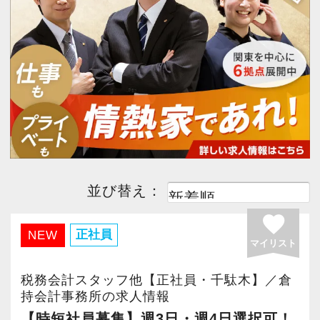
今すぐ会員登録
PC版サイトを見る
採用ご担当者様
並び替え：
favorite
正社員
NEW
マイリスト
税務会計スタッフ他【正社員・千駄木】／倉
持会計事務所の求人情報
【時短社員募集】週3日・週4日選択可！