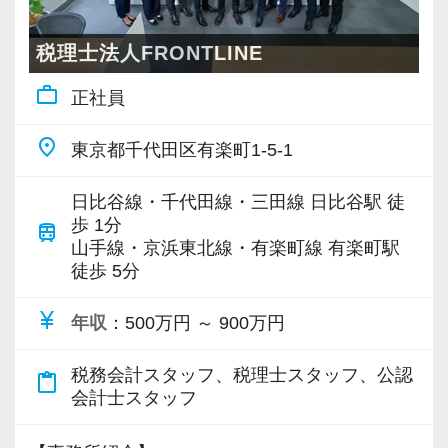
には最適です！
ます。26卒のインターン生も入社予定です。
いるため、獣医のお客様からすると安心してな
す。
んでも話せる相談相手となっています。
最初は自信が無くても意欲があれば大丈夫で
税理士法人FRONTLINE
【各種社会保険完備、ユニークな手当制度あ
動物病院の業界に精通し、きめ細かな支援がで
す。
work_outline
正社員
り】
きる。その評判がご紹介につながり、着実に顧
一緒に事務所を盛り立てていただける方をお待
社会保険等の一般的な福利厚生の他に、各種手
問先は拡大しています。
ちしています！
place
東京都千代田区有楽町1-5-1
当も充実。
今回も、それに対応するべく行われる増員募集
税務能力検定等の資格検定に合格するともらえ
です！
【こんな方を求めています】
日比谷線・千代田線・三田線 日比谷駅 徒
る「合格手当」など、当社ならではの制度を設
・情熱を持って仕事ができ、途中で諦めない人
歩 1分
train
けているので、ぜひ活用してください。
山手線・京浜東北線・有楽町線 有楽町駅
【ノウハウをしっかり共有します！】
・責任感を持って仕事に取り組める人
徒歩 5分
詳しくはこちら（リンク先：https://www.tokyo-
お客様の特徴や、その期待にお応えするための
・積極性と向上心を持ち合わせている人
consulting.com/recruit/environment/benefits）
ノウハウなどは、今のスタッフと共に事務所の
・若手を引っ張っていくリーダーになれる人
currency_yen
年収
：500万円 ～ 900万円
財産として深めている真っ最中！
【成長のための5つのこだわりを大事にしていま
それらを吸収し、応用することで安心感高く業
【ITシステム完備で効率よく業務をこなせま
税務会計スタッフ、税理士スタッフ、公認
content_paste
す】
務に取り組んでもらえるはずです。
す】
会計士スタッフ
仕事をする上では5つのこだわり「クイックレス
もちろん税務のプロとしてなら代表や税理士
IT化が非常に進んでいるのも当社の特徴。