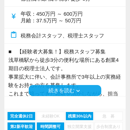
プロフェッショナルとしての気概があり、ファ
・自分らしく考え、新しいことにどんどん挑戦
ーストクラスのコンサルティングサービスを提
したい方
提携先の専門士業は、仲良くさせていただいて
年収
：450万円 ～ 600万円
currency_yen
供するために“学習と成長を続ける”専門家組織。
月給
：37.5万円 ～ 50万円
いる方が各分野に数名ずつおり、
それが、私たちが追い求める組織像です。
上記に一つでも共感して頂ける方は、ぜひ当事
ときには会計士や同じ税理士とも連携しなが
content_paste
これを実現するには、組織として適切な成長の
税務会計スタッフ、税理士スタッフ
務所をご検討ください！
ら、お客さまにとって唯一の存在になれるよう
「場」を作るとともに、メンバー自身がその環
に意識しています。
■ 【経験者大募集！】税務スタッフ募集
境を活用して自分自身で主体的に経験を積もう
お人柄重視で採用を行っておりますので、社員
浅草橋駅から徒歩3分の便利な場所にある創業4
とする認識を持っていることが必要です。
同士仲がよく誠実なメンバーが揃っています。
また、クラウドの会計ソフトには10年ほど前の
期目の税理士法人です。
既に手にしたスキル・資格や経歴そのものでは
チームワークを大切にできる方でしたら、すぐ
初期段階から触れており、比較的詳しい方だと
事業拡大に伴い、会計事務所で3年以上の実務経
なく、それらから学びを抽出し、将来に渡って
に打ち解けられ活躍できると思います。
思います。
験をお持ちの方を募集します。
自律と成長を続けられる“プロとしての矜持”を持
最近ではAIによる通帳・明細・領収書の読み取
keyboard_arrow_down
続きを読む
これまで培ってきた経験を活かしながら、担当
つことこそが重要だと考えています。
【求職者へのメッセージ】
り機能の発展が著しいため、日々試しながら学
者としてクライアント対応や申告業務に携わ
そこで私たちは、採用選考においてもこれまで
「顧客の最重要パートナーとして、ともに最前
んでいます。
り、さらに業務の幅を広げていきたい方を歓迎
の能力偏重の採用基準を捨て、クライアントと
線に立つ。」が私たちのビジョンです。
完全週休2日
未経験OK
残業30h以内
急 募
します！
の約束＝バリューである『成長のための7UP』
そのために「クライアントファースト」と
最後に、目を引くように設定したトップ画像に
第2新卒歓迎
時間調整可
独立開業支援
歩合制度あり
に基づく人物重視・スタンス重視の新しい採用