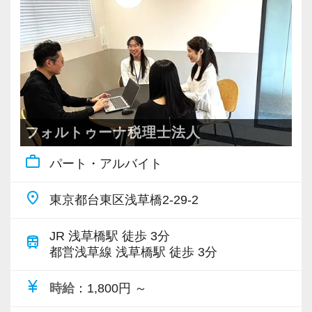
ベーシックな経験を積んだあとは多様な案件に
い・苦しい・厳しい状況でも、楽しさとやりが
いです。
携わることで、専門分野に偏らない“オールラウ
いを見つけながら仕事ができるのだと考えてい
ンダー”として幅広い経験を積み、税務・会計の
ます。
プロフェッショナルへと成長できる環境があり
ます。
クライアントとともに成長を続ける私たち、ス
タートアップ税理士法人で、あなた自身のステ
■ 働きやすさ＆オフィス環境
ップアップを私たちと一緒に目指してみません
フォルトゥーナ税理士法人
・ 年間休日120日以上
か。
work_outline
パート・アルバイト
・ 残業少なめ
・ 綺麗で快適なオフィス環境
採用動画① ～突撃インタビュー スタートア
place
東京都台東区浅草橋2-29-2
・ 試験前2週間の有給休暇制度あり
ップ税理士法人のいいところ聞いてみた～
・ 浅草橋駅から徒歩3分
JR 浅草橋駅 徒歩 3分
train
・ チームで協力しながら成長できる職場環境
都営浅草線 浅草橋駅 徒歩 3分
「働きやすさ」と「成長できる環境」を両立し
採用動画② スタートアップの「社員に密着さ
currency_yen
ているのが私たちの特徴です。
時給
：1,800円 ～
せてもらえませんか？」