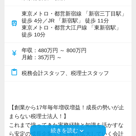
います。
趣味は麻雀とジムでのトレーニング。
東京メトロ・都営新宿線 「新宿三丁目駅」
専門Webサイトを10サイト以上運営しており、
徒歩 4分／JR 「新宿駅」 徒歩 11分
train
時短社員（週3日・週4日から選択可）も募集し
新規顧問契約のお客様が毎年400件以上増加！
東京メトロ・都営大江戸線 「東新宿駅」
ています！
徒歩 10分
各オフィスに国税OB税理士が在籍しているの
https://kaikeiplus.jp/office/38500/
で、税務調査にも精通しています。
年収
：480万円 ～ 800万円
currency_yen
月給
：35万円 ～
税理士という仕事は不況に強い仕事で、融資対
応、給付金のサポート、補助金のサポートなど
content_paste
税務会計スタッフ、税理士スタッフ
お手伝いできる業務は数多く存在しています。
そのため、全拠点でスタッフの増員に力を入れ
ており、さらなるサービス品質の向上を目指し
ています。
【創業から17年毎年増収増益！成長の勢いが止
まらない税理士法人！】
また、職場環境の改善に積極的に取り組む企業
これまで培ってきた実務経験と知識を活かすな
keyboard_arrow_down
続きを読む
に対して認証される「社労士診断認証制度」を
ら安定の成長企業で！今後も拡大していく会計