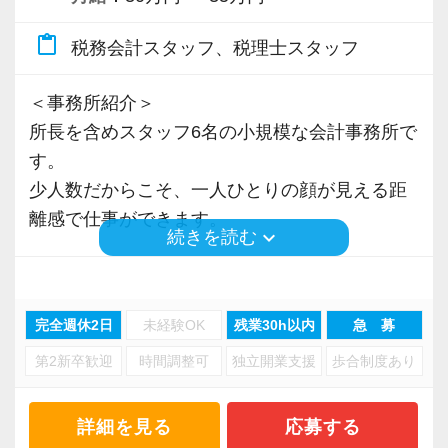
です
- ワークライフバランスを大切にする風土:実際
content_paste
税務会計スタッフ、税理士スタッフ
に働くスタッフの声として「プライベートの時
間が確保しやすい」との評価
＜事務所紹介＞
- 安定した顧客基盤:長年のお付き合いのあるお
所長を含めスタッフ6名の小規模な会計事務所で
客様が中心で、飛び込み営業のようなプレッシ
す。
ャーはありません
少人数だからこそ、一人ひとりの顔が見える距
- 少人数ならではの風通しの良さ:所長との距離
離感で仕事ができます。
keyboard_arrow_down
続きを読む
が近く、日々の相談がしやすい環境です
- 一人ひとりの得意分野を活かせる:少人数だか
- スタッフの勤続年数は 7年〜20年
らこそ、画一的な役割分担ではなく、個々の経
- お客様との継続年数は最長 35年
完全週休2日
未経験OK
残業30h以内
急 募
験やスキルを活かした担当割りができています
- 相談しやすい環境:業務や顧客対応で悩んだと
第2新卒歓迎
時間調整可
独立開業支援
歩合制度あり
このような数字が示す通り、「人」も「お客様
きも、一人で抱え込まず所長や周囲に相談しや
との関係」も長く続く事務所です。
すい雰囲気です
転職・独立の多い業界の中で、腰を据えて働け
詳細を見る
応募する