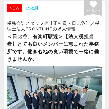
フリーアドレスを採用しているため、毎日違う
積み重ねてこられた知識と経験を生かして、さ
favorite
OBのダブルチェックがあります。
席で業務を行う形になります。
らなる活躍の場を求めている貴方の力を発揮で
正社員
NEW
その後は徐々に担当を引き継ぎ。
マイリスト
席にはバランスボールもあるので体幹を鍛えた
きる職場です。
経験を活かせる事業会社のお客様もお任せしつ
当社ならではの「仕事のステップ」を踏みなが
い方は自由に使ってもらってます。
新たなマネージャー候補として、将来的にオフ
税務会計スタッフ他【正社員・日比谷】／税
つ、動物病院の顧問担当や融資相談など幅広く
ら実務を経験することで、半年もすればある程
ロボットができる仕事はロボットに作業を。と
ィスを任せられる方の力を求めています。
理士法人FRONTLINEの求人情報
お任せする予定です。
度一人で仕事をすることができるようになりま
いうことで、RPAを導入し、人間が行わなくて
＜日比谷、有楽町駅近＞【法人税担当
す。
良い業務はロボットが作業をするように進めて
税理士資格がなくてもOK！
者】とても良いメンバーに恵まれた事務
【対面も、効率も大事にしたい方へ！】
いる最中です。
やる気とコミュニケーション能力を重視しま
所です。働き心地の良い環境で一緒に働
その信頼がご紹介を呼び、お客様は日本全国
これまでも多くのインターン生が実践型インタ
す。
きませんか。
に！基本はITやメール・電話・LINE（社用携帯
ーン制度を使い、ステップアップを実現してき
【顧問先拡大に伴う、増員採用です！】
税理士はサービス業です。誠実に仕事を行い、
支給）で対応しつつ、遠方については半年に一
た実績が当社にはあります！
新城代表は開業前の経験で、多くの動物病院を
お客様に満足していただくことを大事にしてく
度のペースでご訪問することができます。
実践型インターンを通して学校では絶対に学ぶ
ご支援。
れる方を求めています。
また、近隣のお客様へも訪問は3カ月に一度にな
ことができない知識と実務を徹底的に磨くこと
その経験により、会計のみならず人事から開業
っています。
ができます。
支援までトータルでサポートできるノウハウを
スキルと経験に合わせてキャリアを重ねつつ、
お客様と対面でお話する機会を大事にしたい
蓄積してきました。
部下のマネジメントも少しずつお任せして自信
方。その上で、効率も重視しながら働きたい方
インターン終了後は新卒採用の道も用意してい
独特の特徴やニーズがどこにあるかもわかって
を持っていけるよう私たちもバックアップしま