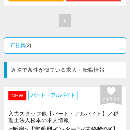
る環境を大切にしています。
＜働くペースについて＞
当事務所は、急拡大や右肩上がりの成長スピー
また、堅実な経営を長年続けているお客様が中
1
ドを追い求めるタイプの事務所ではありませ
心のため、無理な要求や急な対応を求められる
ん。
ことが少なく、落ち着いて業務に向き合える環
既存のお客様と長期的な信頼関係を築きなが
境です。
正社員
(2)
ら、着実に業務を進めていくスタイルです。
そのため、「スピード感のある環境でキャリア
＜仕事内容＞
アップしたい」「どんどん規模を拡大していき
- 既存顧客(法人・個人事業主)の巡回監査・記帳
近隣で条件が似ている求人・転職情報
たい」という方よりも、「一つひとつの業務に
指導
丁寧に向き合い、腰を据えて力を発揮したい
- 決算業務、法人税・所得税等の申告書作成
favorite
方」に合った職場です。
- 年末調整、法定調書等の作成
パート・アルバイト
NEW
マイリスト
- 前任者からの引継ぎによる担当先の受け持ち
＜所長より＞
- その他、経験に応じた税務相談対応
入力スタッフ他【パート・アルバイト】／税
「先生と出会えてよかった」とお客様に満足し
理士法人松本の求人情報
ていただけるように――。
＜求める人物像＞
<新宿>【実践型インターン/未経験OK】