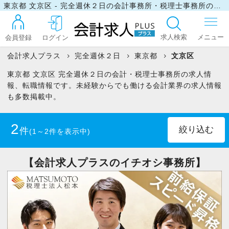
東京都 文京区 - 完全週休２日の会計事務所・税理士事務所の求人・転職情報
求人検索
会員登録
ログイン
会計求人プラス
完全週休２日
東京都
文京区
東京都 文京区 完全週休２日の会計・税理士事務所の求人情
ログイン
報、転職情報です。未経験からでも働ける会計業界の求人情報
も多数掲載中。
最近見た求人
2
件
(1～2件を表示中)
マイリスト
正社員
(2)
【会計求人プラスのイチオシ事務所】
お問い合わせ