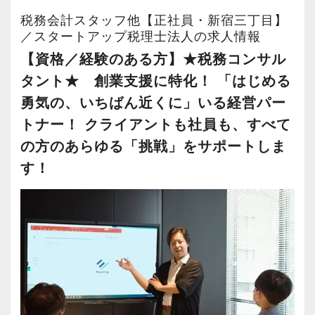
多くのインターン生を育成した実績があります
に！基本はITやメール・電話・LINE（社用携帯
にはお客様が従前から契約している顧問税理士
ジできます。
税務会計スタッフ他【正社員・新宿三丁目】
ので、安心して仲間と一緒に働く楽しさと自分
支給）で対応しつつ、遠方については半年に一
と協力して業務を進めてきました。
／スタートアップ税理士法人の求人情報
の成⻑を日々実感して頂けると思います。
度のペースでご訪問することができます。
しかし、今後グループ会社で金融事業（IFA）を
【定期的な班替えや席替えで、より多くのこと
【資格／経験のある方】★税務コンサル
自分が「将来こうなりたい」「こんな風に成⻑
また、近隣のお客様へも訪問は3カ月に一度にな
開始する予定のため、当該事業とのシナジーを
を学べる体制！】
タント★ 創業支援に特化！ 「はじめる
したい」「こういうサービスを提供したい」と
っています。
高められるよう今後は顧問業務も積極的に増や
当社ではフリーアドレスと固定席を併用しなが
勇気の、いちばん近くに」いる経営パー
いう夢を語れる若いパワーのある方を求めてい
お客様と対面でお話する機会を大事にしたい
す予定です。そのために今回経験者を募集させ
ら業務を行っています。
トナー！ クライアントも社員も、すべて
ます。
方。その上で、効率も重視しながら働きたい方
ていただくことに致しました。
そのなかで定期的な席替えやチームの班替えを
の方のあらゆる「挑戦」をサポートしま
新しい扉を開けるのはとても勇気がいることで
には最適です！
実施。得意分野や経験の異なる様々な人と一緒
す！
すが、輝ける未来のために一歩を踏み出して一
弊社では月次顧問、決算作業、申告書作成、相
に仕事を行うことで、より柔軟かつ多彩なノウ
緒に頑張っていきませんか？
談対応などの基本業務に加えて、組織再編に関
ハウや知識を身に付けられる体制を整えていま
する業務もあり、難しい論点にも積極的に対応
す。
【現役スタッフの声】
（チームで対応）しております。
また関西・関東とそれぞれの拠点での交流もあ
り、オンライン・オフラインを問わず気軽に話
インターンから新卒で入社しました。
お客様と打ち合わせする際には、基本的に有資
し合える社風です。
インターン時代は「ここまでやるの！？」とい
格者が同行する体制を整えており、訪問につい