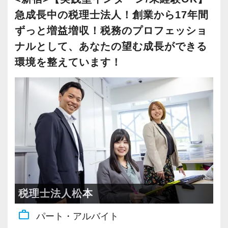
会計税務のプロフェッショナルとして、お客様
- 周囲と協調しながら、腰を据えて長く働きたい
急成長中の税理士法人！創業から17年間
一人ひとりに合った最適なサービスを提供し、
方
ずっと増益増収！税務のプロフェッショ
お客様の繁栄・存続と社会の経済的発展に貢献
- お客様や社内スタッフと、感情に左右されず落
ナルとして、あなたの望む成長ができる
することを信念に、日々取り組んでおります。
ち着いて対応できる方
環境を整えています！
経営者の皆様と共に悩み、共に考え、さまざま
- 自分の意見を大切にしつつも、事務所や周囲の
な問題を一緒に乗り越えていく「良き相談相
意見にも耳を傾けられる柔軟さのある方
手」として選んでいただけるよう、誠意をもっ
- コツコツと信頼関係を積み重ねていくことにや
て業務にあたっています。
りがいを感じられる方
私たちの想いに共感し、お客様に寄り添いなが
ら成長していきたいという方を歓迎します。
＜この事務所で働く魅力＞
皆様からのご応募を心よりお待ちしておりま
- 残業少なめ:繁忙期以外は定時での退勤が中心
す。
です
- ワークライフバランスを大切にする風土:実際
税理士法人松本
＼所長プロフィール／
に働くスタッフの声として「プライベートの時
work_outline
1971年:慶応義塾大学経済学部卒業、大手監査法
パート・アルバイト
間が確保しやすい」との評価