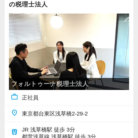
「こんな事務所で働きたい」という希望が実現
「こういうことをやってみたい！」という強い
の税理士法人
ンを増やしてください。
されやすい環境です。
弊社では、お客さまは「約束を守ってくださる
思いがある人、大歓迎です！
方」と定義しております。
【マネジメントやキャリアチェンジ、メンバー
【法人税スタッフは特にこんな方を求めていま
お客さまを会計・税務の面からサポートしてい
自身の「挑戦」を重視】
す】
くためには、まずお客さまご自身に、資料の提
サービスのワンストップ化と全国展開を目指し
・法人税の経験を活かしながら、資産税も学ん
出や期限に関する約束を守っていただく必要が
て成長を続ける私たちは、さらに仲間を増や
でいきたい方
あると考えています。
し、支店展開し、組織を大きくしていきます。
・資格取得と仕事を両立し、幅広い税に対応で
自分が、自分に頼んでいただければ、お金や税
事業展開やご自身のキャリア志向に応じて、チ
きるプロを目指しながら長く勤めたい方
金の不安を無くす、減らすという約束を守るた
ームや支店を率いるマネジメントの立場に就い
・やりがいのある職場で、自分に合ったキャリ
めに、重視したい部分となります。
フォルトゥーナ税理士法人
ていただくことや、新しく事業部門が立ち上が
アやスキルをじっくり身に付けたい方
る際の主担当へのキャリアチェンジなど、チャ
work_outline
正社員
・お客様と深く関わりながら、一緒に成長して
得意分野を聞かれると、これまで行き当たりば
レンジしたい気持ちには適切に機会を提供する
いきたい方
ったりで仕事をしてきた部分もあり、明確には
place
ことで応えたいと考えています。
東京都台東区浅草橋2-29-2
・自由に意見を言える風通しが良い環境で、お
答えにくいのですが、
互いに協力し合いながら仕事に取り組んでいき
お客さまごとにケースバイケースで柔軟に対応
JR 浅草橋駅 徒歩 3分
【採用基準は “スタンス ＞ 能力” 】
train
たい方
できることが強みだと思っています。
都営浅草線 浅草橋駅 徒歩 3分