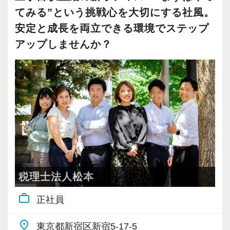
経営者の皆様と共に悩み、共に考え、さまざま
大事にしているため、資格を持っていなくて
てみる”という挑戦心を大切にする社風。
な問題を一緒に乗り越えていく「良き相談相
も、スピーディーなキャリアアップが可能で
安定と成長を両立できる環境でステップ
手」として選んでいただけるよう、誠意をもっ
す！
アップしませんか？
て業務にあたっています。
私たちの想いに共感し、お客様に寄り添いなが
充実した実務重視のOJTで、安心して職務経験
ら成長していきたいという方を歓迎します。
と知識をゼロから身に付けられます！
皆様からのご応募を心よりお待ちしておりま
税務・会計の経験と知識を磨きながらステップ
す。
アップを目指しませんか？
＼所長プロフィール／
【対象業種100種以上！節税・融資・税務調査に
1971年:慶応義塾大学経済学部卒業、大手監査法
強い税理士法人です】
人に入所。
創業以来17年連続増収増益、顧問先数2500以
税理士法人松本
1975年:公認会計士登録、1978年:税理士登録。
上、全国6拠点で安定的に成長中です。
work_outline
1982年:倉持会計事務所を開業し、現在に至る。
正社員
お客様に事務所までご来社いただく来所型サー
監査法人代表社員を経て、現在は会社法上の大
ビスで、中小企業の経営を幅広くサポートして
place
東京都新宿区新宿5-17-5
会社(非上場)にて非常勤監査役も務めている。