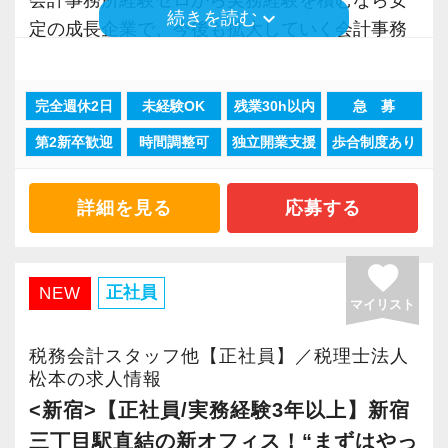
keyboard_arrow_down
続きを読む
既存のお客様と長期的な信頼関係を築きなが
定の成長企業で、今後も拡大していく会計事務
ら、着実に業務を進めていくスタイルです。
所でスタートしましょう！
そのため、「スピード感のある環境でキャリア
完全週休2日
未経験OK
残業30h以内
急 募
アップしたい」「どんどん規模を拡大していき
現在当社では「渋谷」「新宿」「錦糸町」
たい」という方よりも、「一つひとつの業務に
第2新卒歓迎
時間調整可
独立開業支援
歩合制度あり
「柏」「横浜」「大阪」の６拠点を展開してい
丁寧に向き合い、腰を据えて力を発揮したい
ます。
方」に合った職場です。
2021年6月に「渋谷オフィス」を新設し、その
詳細を見る
応募する
後「新宿オフィス」「大阪オフィス」「錦糸町
＜所長より＞
オフィス」が拡張移転！
favorite
「先生と出会えてよかった」とお客様に満足し
さらに2022年12月には「柏オフィス」を開設
正社員
NEW
マイリスト
ていただけるように――。
し、2025年には大阪オフィスを増床するなど、
会計税務のプロフェッショナルとして、お客様
事業拡大を続けています。
税務会計スタッフ他【正社員】／税理士法人
一人ひとりに合った最適なサービスを提供し、
安定性抜群の環境で自己成長を実現できます。
松本の求人情報
お客様の繁栄・存続と社会の経済的発展に貢献
<新宿>【正社員/実務経験3年以上】新宿
することを信念に、日々取り組んでおります。
社員の持つ「やる・やりたい」という気持ちを
三丁目駅直結の新オフィス！“まずはやっ