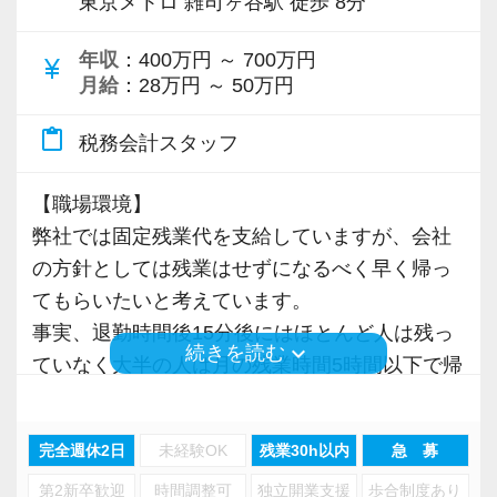
東京メトロ 雑司ヶ谷駅 徒歩 8分
きく力を発揮できる存在でありたいと考えてい
います。
ます。ご紹介案件が7割を超えているのも、そう
年収
：400万円 ～ 700万円
currency_yen
月給
：28万円 ～ 50万円
いった私たちの姿勢がお客様から評価されてい
専門Webサイトを10サイト以上運営しており、
るからだと自負しています。
新規顧問契約のお客様が毎年400件以上増加！
content_paste
税務会計スタッフ
各オフィスに国税OB税理士が在籍しているの
今後もお客様に満足していただけるようにスキ
で、税務調査にも精通しています。
【職場環境】
ルの向上を目指し、税務のプロとして高い信頼
弊社では固定残業代を支給していますが、会社
を獲得していきます。
税理士という仕事は不況に強い仕事で、融資対
の方針としては残業はせずになるべく早く帰っ
お客様から信頼され、心の通ったサービスを提
応、給付金のサポート、補助金のサポートなど
てもらいたいと考えています。
供する真の「税務プロフェッショナル」として
お手伝いできる業務は数多く存在しています。
事実、退勤時間後15分後にはほとんど人は残っ
の道を私たちと一緒に歩んでみませんか？
そのため、全拠点でスタッフの増員に力を入れ
keyboard_arrow_down
続きを読む
ていなく大半の人は月の残業時間5時間以下で帰
ており、さらなるサービス品質の向上を目指し
宅しています。
【目指すは“大家族のような会社”明るく楽しく一
ています。
緒に働ける方を求めています】
完全週休2日
未経験OK
残業30h以内
急 募
【他事務所との違い】
「こんな明るい事務所ははじめて」と言われる
また、職場環境の改善に積極的に取り組む企業
第2新卒歓迎
時間調整可
独立開業支援
歩合制度あり
お客様が全国にいるため、遠方のお客様を担当