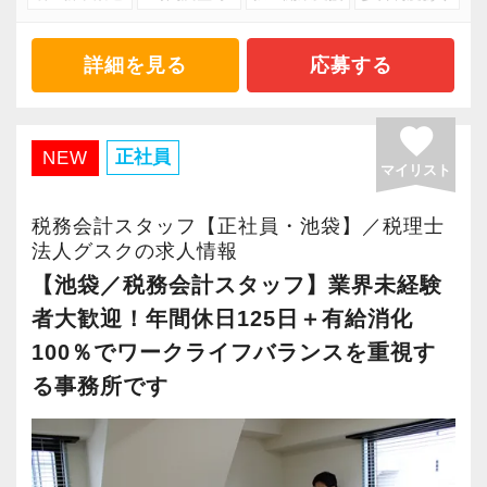
ほど、仲が良くて明るいのが当社の特徴です。
に対して認証される「社労士診断認証制度」を
する場合には飛行機や新幹線などで訪問して頂
実践型インターンは成⻑性を重視していて、や
取得しました。
きます。
詳細を見る
応募する
りがいを持てることとステップアップできるこ
「職場環境改善宣言企業」と「経営労務診断実
土日祝日などを絡めて観光して頂いても構いま
とを第一に考えています。
施企業」の認定を受け、今後も社員が働きやす
せん。
favorite
将来会計事務所で活躍したい熱い想いのある
い環境づくりを積極的に推進していきます。
フリーアドレスを採用しているため、毎日違う
正社員
NEW
方、お待ちしています！
長く安心して働ける環境を用意してお待ちして
マイリスト
席で業務を行う形になります。
おりますので、当社で将来の不安なく働いてみ
席にはバランスボールもあるので体幹を鍛えた
税務会計スタッフ【正社員・池袋】／税理士
【実務型研修・教育制度充実！学生の間に、こ
ませんか？
い方は自由に使ってもらってます。
法人グスクの求人情報
れからの会計業界で生き残るために必要な専門
ロボットができる仕事はロボットに作業を。と
【池袋／税務会計スタッフ】業界未経験
性を磨けます】
【新宿の事務所はこんなオフィスです】
いうことで、RPAを導入し、人間が行わなくて
者大歓迎！年間休日125日＋有給消化
会計業界はいずれコンピューターやAIに取って
20代のスタッフが多数在籍しており、当社拠点
良い業務はロボットが作業をするように進めて
100％でワークライフバランスを重視す
変わられる職業と言われています。
のなかでも一番明るく元気なオフィスです。
いる最中です。
る事務所です
その中で生き残るためにできることはコンピュ
新宿三丁目駅直結で交通の便がよく、通勤しや
ーターやAIにはできないお客様とのコミュニケ
すい立地にあります。
【顧問先拡大に伴う、増員採用です！】
ーション力を磨くこと。
新城代表は開業前の経験で、多くの動物病院を
飲食業や接客業のお客様が多く、お客様のご紹