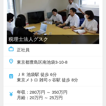
ご支援。
当社では、全員がお客様のことを一番に考え、
介から新しいお客様も増えております。
その経験により、会計のみならず人事から開業
最新の税務・会計サービスを提供しています。
実務重視の研修を幅広く実施しているため、ス
支援までトータルでサポートできるノウハウを
現時点で深い知識や経験をお持ちでなくても安
ピーディーに経験値を積むことができるのが最
蓄積してきました。
心してください！
大の魅力です。
独特の特徴やニーズがどこにあるかもわかって
社員と同じように実務経験を積みながら税法や
いるため、獣医のお客様からすると安心してな
税理士法人グスク
会計の知識を得られるようフォロー体制はバッ
バリバリ働いて活躍したい方、大歓迎です！
んでも話せる相談相手となっています。
チリです。
これからますます成長していく新宿オフィス
work_outline
正社員
動物病院の業界に精通し、きめ細かな支援がで
で、一緒に成長していきましょう！
きる。その評判がご紹介につながり、着実に顧
【先輩スタッフのサポートを受けながら段階を
place
東京都豊島区南池袋3-10-8
問先は拡大しています。
踏んでステップアップできます♪】
【ご紹介が多い安定企業でお客様から一番に信
今回も、それに対応するべく行われる増員募集
ＪＲ 池袋駅 徒歩 6分
入社してからのステップアッププランを準備し
頼される税務のプロを目指せます】
train
です！
東京メトロ 雑司ヶ谷駅 徒歩 8分
ています。あなたの成長にあわせてステップア
私達は「税務のプロフェッショナルとしてお客
ップしていきましょう。
様に寄り添う」ことが一つの使命です。
年収
：280万円 ～ 350万円
【ノウハウをしっかり共有します！】
currency_yen
月給
：20万円 ～ 25万円
お客様の特徴や、その期待にお応えするための
▽ステップ1(入社〜約1ヶ月)
お客様から「こうしたい」という理想をいただ
ノウハウなどは、今のスタッフと共に事務所の