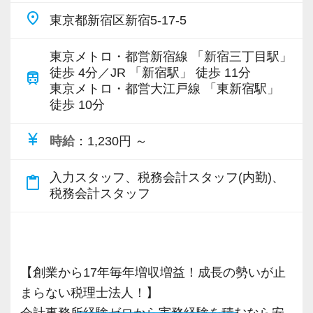
人に入所。
- 安定した顧客基盤:長年のお付き合いのあるお
place
東京都新宿区新宿5-17-5
1975年:公認会計士登録、1978年:税理士登録。
客様が中心で、飛び込み営業のようなプレッシ
1982年:倉持会計事務所を開業し、現在に至る。
ャーはありません
東京メトロ・都営新宿線 「新宿三丁目駅」
監査法人代表社員を経て、現在は会社法上の大
- 少人数ならではの風通しの良さ:所長との距離
徒歩 4分／JR 「新宿駅」 徒歩 11分
train
会社(非上場)にて非常勤監査役も務めている。
が近く、日々の相談がしやすい環境です
東京メトロ・都営大江戸線 「東新宿駅」
趣味は麻雀とジムでのトレーニング。
徒歩 10分
- 一人ひとりの得意分野を活かせる:少人数だか
らこそ、画一的な役割分担ではなく、個々の経
currency_yen
時給
：1,230円 ～
験やスキルを活かした担当割りができています
- 相談しやすい環境:業務や顧客対応で悩んだと
入力スタッフ、税務会計スタッフ(内勤)、
content_paste
きも、一人で抱え込まず所長や周囲に相談しや
税務会計スタッフ
すい雰囲気です
＜働くペースについて＞
当事務所は、急拡大や右肩上がりの成長スピー
【創業から17年毎年増収増益！成長の勢いが止
ドを追い求めるタイプの事務所ではありませ
まらない税理士法人！】
ん。
会計事務所経験ゼロから実務経験を積むなら安