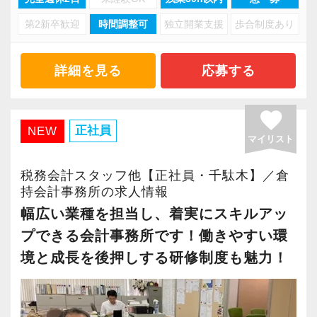
第2新卒歓迎
時間調整可
独立開業支援
歩合制度あり
このような数字が示す通り、「人」も「お客様
との関係」も長く続く事務所です。
転職・独立の多い業界の中で、腰を据えて働け
詳細を見る
応募する
る環境を大切にしています。
favorite
また、堅実な経営を長年続けているお客様が中
正社員
NEW
マイリスト
心のため、無理な要求や急な対応を求められる
ことが少なく、落ち着いて業務に向き合える環
税務会計スタッフ他【正社員・千駄木】／倉
境です。
持会計事務所の求人情報
幅広い業種を担当し、着実にスキルアッ
＜仕事内容＞
プできる会計事務所です！働きやすい環
- 既存顧客(法人・個人事業主)の巡回監査・記帳
境と成長を後押しする研修制度も魅力！
指導
- 決算業務、法人税・所得税等の申告書作成
- 年末調整、法定調書等の作成