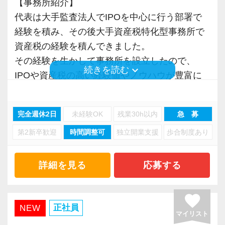
ポンス・プラス思考・有言実行・他責禁止・気
に、動物病院の業界知識なら先輩たちにいつで
【事務所紹介】
代表が作業環境にも気を配っており、デュアル
配り」を掲げ、一人ひとりが実行しています。
も相談してください。
代表は大手監査法人でIPOを中心に行う部署で
モニターを全席設置。
より多くの「ありがとう」と笑顔をいただき続
経験を積み、その後大手資産税特化型事務所で
入力もAI-OCRを使用して、業務効率化とペーパ
けるために「情熱家であれ！」がモットーで
【未経験でも安心！】
資産税の経験を積んできました。
ーレス化を進めています。kintoneや
す。
弊社では数年前から未経験の採用をしていま
その経験を生かして事務所を設立したので、
LINEWORKS、クラウドサインなどを活用して
keyboard_arrow_down
続きを読む
す。
IPOや資産税の高い経験値やノウハウが豊富に
いるので効率よくストレスフリーに業務をこな
【求職者へのメッセージ】
未経験の方でも一から教え、わからないことが
あります。
せます。
当社の実践型インターンでは、普段の学生生活
あれば聞きやすい職場を目指しています。
設立してから13年間、様々なお客様へサービス
ぜひ体験してください！
完全週休2日
未経験OK
残業30h以内
急 募
では扱うことのない専門性が高い業務をお任せ
当面は事務作業から行って頂きますが、代表や
を提供してきました。
します。
職員と一緒にお客様を訪問し、現場でどのよう
第2新卒歓迎
時間調整可
独立開業支援
歩合制度あり
大変ありがたいことに既存のお客様や関係者か
【明確なキャリアパスで成長をバックアップし
そのため、勢いだけではどうにもならない課題
に対応するのかなどを体験して頂きます。
らのご紹介中心で運営させていただいていま
ます】
や問題点もでてきますが、一つずつ確実に乗り
入社される方の成長に合わせて徐々に担当を引
す。
キャリアステップは等級制（1〜6等級）で、求
詳細を見る
応募する
越えていきましょう！
き継いで頂きます。
められる業務レベルや役割を明確にしていま
常に自ら学ぶ姿勢で臨んでください。着実に実
法人顧問については、従来は積極的にお引き受
す。目標設定がしやすく、成長を実感しながら
favorite
績を作りながら課題や問題の分析スキルを身に
【対面も、効率も大事にしたい方へ！】
けしておりませんでした。
ステップアップが可能です。
正社員
NEW
マイリスト
付ける経験を積むことが自信に繋がります。
その信頼がご紹介を呼び、お客様は日本全国
資産税の業務をお引き受けした場合も、基本的
昇級は年に2回の自己申請制で何度でもチャレン