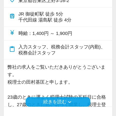
東京都台東区上野3-16-2
一人ひとりの振る舞いがこれからの組織のカル
フバランスも充実～】
点を任されています。
チャーを作ります。
JR 御徒町駅 徒歩 5分
当事務所では常勤と非常勤合わせて10名が在籍
train
自分たちの手で、イチから会社組織を作ってい
千代田線 湯島駅 徒歩 4分
し、30代～40代と年齢も近いこともあり、フラ
積極的に手を挙げるアクティブな人には向いて
くという経験は、他の事務所ではなかなかでき
ットな組織体制で意見を言いやすい環境です。
いる会社です。
currency_yen
時給
：1,400円 ～ 1,900円
ません。
チームを組んで案件を進めることも多く、それ
私も新しい経験にチャレンジしたいと思い、渋
世の中のすべての起業家のために、メンバー全
ぞれが得意分野を活かして協力し合い、メンバ
谷オフィスの開設に合わせて、責任者になりた
入力スタッフ、税務会計スタッフ(内勤)、
content_paste
員で組織としてさらにブラッシュアップし、本
ー全員が一丸となって頑張っています。
いと立候補しました。
税務会計スタッフ
当に価値のあるサービスを提供し続けることに
資格取得・実務経験・得意分野・生活スタイル
主体性のある人にはキャリアアップとレベルア
取り組んでいきます。
は人それぞれのため、従来の業界イメージにと
弊社の求人をご覧いただきありがとうございま
ップのチャンスも広がり、経験者なら実務だけ
らわれず、柔軟性のある働きやすさを取り入れ
す。
でなくマネジメントの経験も積めます。
【スタートアップ税理士法人はココが違う】
たワークライフバランスを実現しております。
税理士の田村基匡と申します。
■ 会社設立前後や中小規模のクライアントがタ
オフィス責任者として心がけているのは、何で
ーゲット ■
具体的には以下の項目を取り入れています。
23歳のときに運よく税理士試験の五科目に合格
も気軽に話せる雰囲気と一人一人の考え方を尊
keyboard_arrow_down
業種業界を問わず毎日のように新規案件が増加
続きを読む
し、27歳のときに思い切って開業し、税理士登
重することです。
中。様々な業種の会社設立や税務課題解決に強
・内勤時の服装は過度にラフでない限り自由で
録をいたしました。
常に柔軟さを忘れずに接したいと思っていま