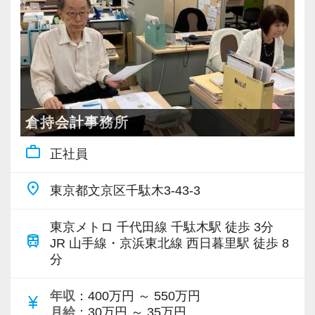
- 前任者からの引継ぎによる担当先の受け持ち
- その他、経験に応じた税務相談対応
＜求める人物像＞
- 周囲と協調しながら、腰を据えて長く働きたい
方
倉持会計事務所
- お客様や社内スタッフと、感情に左右されず落
work_outline
正社員
ち着いて対応できる方
- 自分の意見を大切にしつつも、事務所や周囲の
place
東京都文京区千駄木3-43-3
意見にも耳を傾けられる柔軟さのある方
- コツコツと信頼関係を積み重ねていくことにや
東京メトロ 千代田線 千駄木駅 徒歩 3分
train
りがいを感じられる方
JR 山手線・京浜東北線 西日暮里駅 徒歩 8
分
＜この事務所で働く魅力＞
年収
：400万円 ～ 550万円
currency_yen
- 残業少なめ:繁忙期以外は定時での退勤が中心
月給
：30万円 ～ 35万円