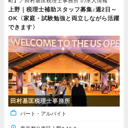
町】／田村基匡税理士事務所 の求人情報
設けています。
にキャリアアップするという仕組みになっては
をみんなが理解しています。
上野｜税理士補助スタッフ募集♪週2日～
仕事と勉強の両立を頑張りたい方に、最適な環
いません。
これから組織がさらに成長していくために、
OK〈家庭・試験勉強と両立しながら活躍
境を整えています。
ですから、ステップアップしたい人は、遠慮な
「困難はみんなで乗り越える」環境づくりにも
できます〉
く自分から手を挙げてください。
ますます取り組んでいくので、たとえ経験の浅
・働き方の柔軟な対応
「挑戦」と「成長」を後押しする社風なので失
い方でも、意欲と気概を持たれていれば、必ず
「資格取得のため学校へ通う時間を確保した
敗を恐れずに目標に向かってチャレンジするこ
ご活躍いただけます。
い」、「試験前に休みを取って勉強に集中した
とができます。
◆チームで業務に取り組み、みんなで助け合
い」など遠慮なく相談してください。
う社風です！
【現役スタッフの声】
◆わからないことはすぐに聞けるメンバー間
・資格取得中も取得後も役に立つ実務経験
の風通しの良さが自慢！
試験勉強で吸収した知識を、実務経験を積むこ
前職は小規模な事務所で、なかなか担当を持つ
◆仕事やチームの課題にはみんなで解決に臨
とで定着させ、本質を理解することができるた
ことができませんでした。
みます！
田村基匡税理士事務所
め資格取得のための試験にも、資格取得後にも
代表が高齢で新しいお客様も増えず、自分の今
役立つ実務経験を積めます。
後のキャリアを考えて転職を決意し、当社に入
work_outline
パート・アルバイト
私たち自身も設立から間もないベンチャー組織
社しました。
です。
place
【働きやすい環境 ～自由度が高くワークライ
現在は、渋谷オフィスの責任者として一つの拠