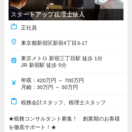
うくらい実践に近い形の業務を任されて大変な1
ては多くても原則月１回/社で対応しています。
【各種社会保険完備、ユニークな手当制度あ
年でしたが、だからこそ実力がつき達成感を得
り】
スタートアップ税理士法人
ることができました。
なお経理部のあるお客様が中心のため記帳業務
社会保険等の一般的な福利厚生の他に、各種手
work_outline
まだ入社１年目ですが、すでに法人20件・個人8
正社員
が少ないこと、一人当たりの担当件数が少ない
当も充実。
件を担当させてもらっています。
ため一社にかける時間を充分に確保できるこ
税務能力検定等の資格検定に合格するともらえ
place
東京都新宿区新宿4丁目3-17
と、レビューをしっかりするのが弊社の特徴で
る「合格手当」、社員には入社3年（5万円）・5
現在は、税理士を目指して勉強にも励んでいま
す。
年（10万円）を支給する「勤続手当」もありま
東京メトロ 新宿三丁目駅 徒歩 1分
train
す。
す。
JR 新宿駅 徒歩 5分
オフィスに税理士がいるので、わからないこと
【お客様の特徴】
詳しくはこちら（リンク先：https://www.tokyo-
はすぐ聞けるのがいいですね。
お客様は完全紹介型で一定規模以上の法人を所
consulting.com/recruit/environment/benefits）
年収
：420万円 ～ 700万円
currency_yen
経験と知識をつけて、お客様から頼られる存
月給
：30万円 ～ 50万円
有するオーナーが中心で、事業会社を経営され
在、後輩の手本になるような存在になれるよう
ている方をターゲット層としています。
【成長のための5つのこだわりを大事にしていま
content_paste
税務会計スタッフ、税理士スタッフ
に頑張っています。
そのため、資産税を中心とした税理士法人に多
す】
くみられる資産管理会社のみの法人税申告業務
仕事をする上では5つのこだわり「クイックレス
★税務コンサルタント募集！ 創業期のお客様
会社の良いところは“温かさ”があります。
ばかりということはありません。
ポンス・プラス思考・有言実行・他責禁止・気
を徹底サポート！★
お客様に対しても、仲間に対しても、アットホ
また、希望があれば事業承継コンサルティング
配り」を掲げ、一人ひとりが実行しています。