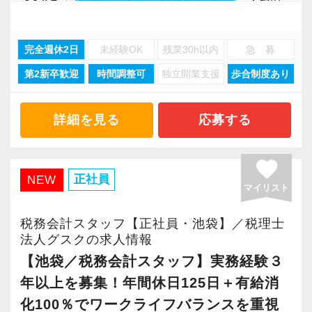
取得しました。
事務所で幅広い業務にチャレンジしながら成長
「職場環境改善宣言企業」と「経営労務診断実
を目指しましょう！
完全週休2日
未経験OK
残業30h以内
急 募
施企業」の認定を受け、今後も社員が働きやす
い環境づくりを積極的に推進していきます。
第2新卒歓迎
時間調整可
独立開業支援
歩合制度あり
現在当社では「渋谷」「新宿」「錦糸町」
長く安心して働ける環境を用意してお待ちして
「柏」「横浜」「大阪」の６拠点を展開してい
おりますので、当社で将来の不安なく働いてみ
ます。
詳細を見る
応募する
ませんか？
2021年6月に「渋谷オフィス」を新設し、その
後「新宿オフィス」「大阪オフィス」「錦糸町
favorite
【新宿の事務所はこんなオフィスです】
オフィス」が拡張移転！
正社員
NEW
マイリスト
20代のスタッフが多数在籍しており、当社拠点
さらに2022年12月には「柏オフィス」を開設
のなかでも一番明るく元気なオフィスです。
し、2025年には大阪オフィスを増床するなど、
税務会計スタッフ【正社員・池袋】／税理士
新宿三丁目駅直結で交通の便がよく、通勤しや
事業拡大を続けています。
法人グスクの求人情報
すい立地にあります。
安定性抜群の環境で自己成長を実現できます。
【池袋／税務会計スタッフ】実務経験３
年以上を募集！年間休日125日＋有給消
飲食業や接客業のお客様が多く、お客様のご紹
社員の持つ「やる・やりたい」という気持ちを
化100％でワークライフバランスを重視