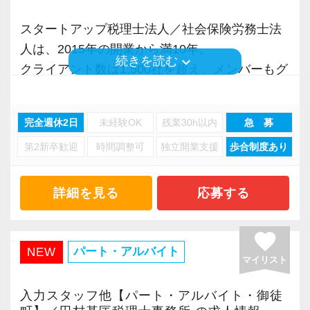
ームで明るい会社です。
や相続対策等の資産税業務を経験することも可
より多くの「ありがとう」と笑顔をいただき続
スタートアップ税理士法人／社会保険労務士法
チームで動いているので、わからないことや困
能です。
けるために「情熱家であれ！」がモットーで
人は、2015年の開業から満10年。
ったことの相談先にも迷わず、何でもすぐに聞
す。
keyboard_arrow_down
続きを読む
クライアント数は1,500社を超え、メンバーもグ
くことができて安心です。
会計ソフトは弥生会計、PCA会計、勘定奉行を
ループ全体で180名超の規模に拡大してきたベン
使用しています。申告ソフトは達人（一部魔法
【求職者へのメッセージ】
チャー事務所です。
数字が好きで人と関わるのが好きな人でした
陣）を使用しています。
当社では、「こうなりたい」という将来のキャ
完全週休2日
未経験OK
残業30h以内
急 募
これまで私たちのサービスを評価、信頼いただ
ら、この仕事に向いていると思います。
リアプランが明確な方が成長しています。
第2新卒歓迎
時間調整可
独立開業支援
歩合制度あり
いたお客様やパートナー様からのご紹介から、
お客様からの「ありがとう」が、最大のやりが
【公認会計士・税理士の資格を目指している方
そのため、採用面接では「1年後、3年後、5年後
他の事務所にないスピードで新しいお客様との
いになります！
へ】
にどうなりたいか？」を必ずお聞きします。
出会いを重ね続けることができ、着実に業績を
詳細を見る
応募する
仕事と資格取得を両立させたいという方にとっ
たとえば希望年収があれば、その目標に向けて
伸ばしています。
はじめての仕事には不安もあるかもしれません
て、当社では下記のような特徴があります。
どう仕事をすればいいのか具体的にお伝えしま
が、当社は同じ目標をもったインターンの数も
favorite
すので気軽に相談してください。
私たちの組織の最大の資産であり価値の源泉は
パート・アルバイト
NEW
多く心強いですよ。やる気のある方、ご応募お
・社内全体で資格取得を後押し
マイリスト
『人』。
待ちしています！
資格取得を目指している方が、仕事と勉強を両
当社は積極的な人に惜しみなくチャンスを与え
一人ひとりが成長を続けることこそ、私たち自
入力スタッフ他【パート・アルバイト・御徒
立できるよう、メンバー全員が協力する体制を
るというスタイルで、経験年数を積めば自動的
身やクライアントのために一番重要であること