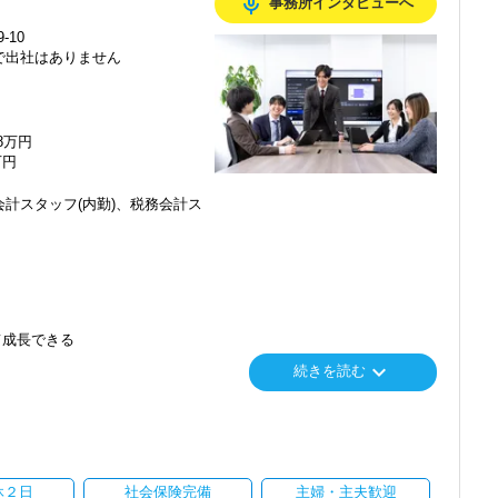
mic_none
事務所インタビューへ
-10
で出社はありません
48万円
万円
計スタッフ(内勤)、税務会計ス
て成長できる
keyboard_arrow_down
続きを読む
り
休２日
社会保険完備
主婦・主夫歓迎