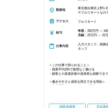
東京都台東区上野1-19
place
勤務地
※フルリモートなの
train
アクセス
フルリモート
年収
：350万円 ～ 4
currency_yen
給与
月給
：25万円 ～ 32
入力スタッフ、税務会
content_paste
仕事内容
タッフ
＜この仕事で得られること＞
・残業平均20hで無理なく働ける
・顧客との直接折衝や資産税も経験でき
＜働きやすさと成長を両立できる理由＞
・入力業務はアシスタントが担当
・分業体制で業務負担を軽減
・顧客対応や提案業務に集中可能
・資産税や相続など専門性の高い案件あ
・顧客と直接折衝する機会が豊富
経験者優遇
完全週
・経験値が自然と積み上がる環境