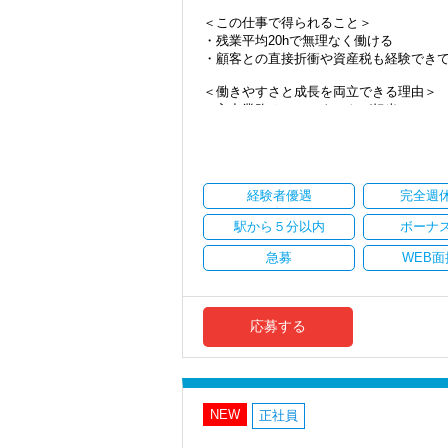
＜まずはカジュアル面談へ＞
＜この仕事で得られること＞
・事前に気軽な面談を実施
・残業平均20hで無理なく働ける
・仕事内容やキャリアを相談可
・顧客との直接折衝や資産税も経験でき
・ざっくばらんに質問OK
・納得後に選考へ進めます
＜働きやすさと成長を両立できる理由＞
・入社時期は柔軟に対応
・入力業務はアシスタントが担当
・半年～1年の調整も可能
・分業体制で業務負担を軽減
・顧客対応や提案業務に集中可能
まずはカジュアル面談からでも歓迎です
・資産税や相続など専門性の高い案件あ
「応募する」からお気軽にご連絡くださ
・顧客と直接折衝する機会が豊富
経験者優遇
完全週
・経験値が自然と積み上がる環境
駅から５分以内
ボーナ
＜働きやすい環境＞
・有給取得率90％以上
急募
WEB面
・年間休日125日以上
・繁忙期も月30～40h程度
・男性の育休取得率100％
・テレワーク導入済み
応募する
・全席デュアルモニタ完備
＜幅広い経験・成長環境＞
・クライアント2500社以上
・9割が紹介の安定基盤
NEW
正社員
・一般企業～医療・学校法人まで対応
・個人～大企業まで幅広く経験可能