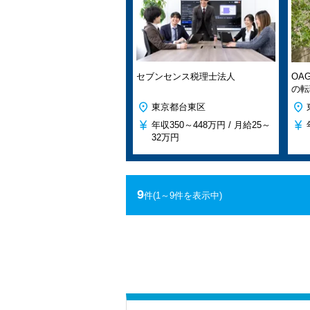
セブンセンス税理士法人
OA
の転
東京都台東区
年収
350～448万円 /
月給
25～
32万円
9
件
(1～9件を表示中)