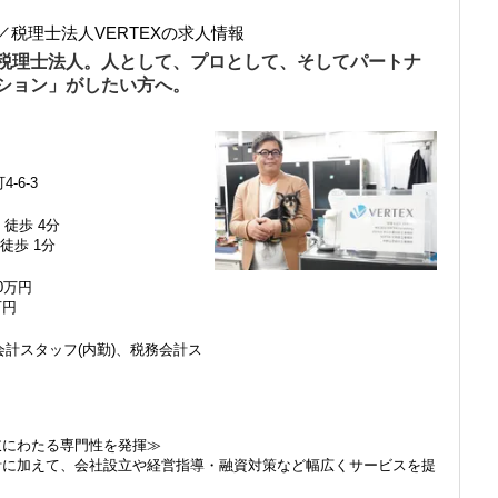
税理士法人VERTEXの求人情報
税理士法人。人として、プロとして、そしてパートナ
ション」がしたい方へ。
-6-3
 徒歩 4分
徒歩 1分
00万円
万円
計スタッフ(内勤)、税務会計ス
感じ、入所を決めました。
岐にわたる専門性を発揮≫
計に加えて、会社設立や経営指導・融資対策など幅広くサービスを提
で、以前より成長スピードが上がったと感じています。