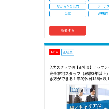
駅から５分以内
ボーナ
＜働きやすい環境＞
・有給取得率90％以上
急募
WEB面
・年間休日125日以上
・繁忙期も月30～40h程度
・男性の育休取得率100％
・テレワーク導入済み
応募する
・全席デュアルモニタ完備
＜幅広い経験・成長環境＞
・クライアント2500社以上
・9割が紹介の安定基盤
NEW
正社員
・一般企業～医療・学校法人まで対応
・個人～大企業まで幅広く経験可能
・税務顧問＋資産税に関与
入力スタッフ他【正社員】／セブン
・相続／事業承継／M&Aにも対応
完全在宅スタッフ（経験3年以上
＜成長中の税理士法人＞
き方ができる！年間休日125日
・全国14拠点で事業展開
・従業員240名以上に拡大
・会計・税務・財務・労務まで対応
・専門家が在籍しワンストップ支援
＜学びを後押し＞
・書籍購入費／研修費は全額会社負担