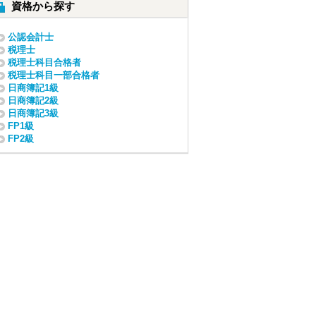
資格から探す
公認会計士
税理士
税理士科目合格者
税理士科目一部合格者
日商簿記1級
日商簿記2級
日商簿記3級
FP1級
FP2級