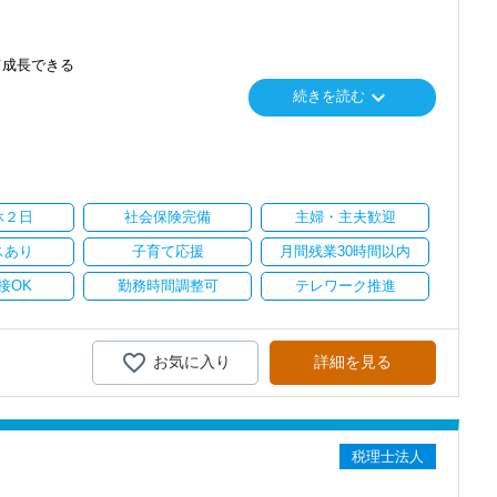
て成長できる
keyboard_arrow_down
続きを読む
り
い。
休２日
社会保険完備
主婦・主夫歓迎
スあり
子育て応援
月間残業30時間以内
接OK
勤務時間調整可
テレワーク推進
お気に入り
詳細を見る
税理士法人