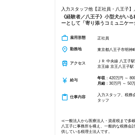
・税務顧問＋資産税に関与
入力スタッフ他【正社員・八王子】／
・相続／事業承継／M&Aにも対応
《経験者／八王子》小型犬がいる
＜成長中の税理士法人＞
ーとして「寄り添うコミュニケー
・全国14拠点で事業展開
・従業員240名以上に拡大
・会計・税務・財務・労務まで対応
work_outline
雇用形態
正社員
・専門家が在籍しワンストップ支援
place
勤務地
東京都八王子市明神町4
＜学びを後押し＞
・書籍購入費／研修費は全額会社負担
ＪＲ 中央線 八王子駅
train
・隔月で税法・実務の学習会あり
アクセス
京王線 京王八王子駅 
・資格取得を目指す社員が多数
＜募集の背景＞
年収
：420万円 ～ 8
currency_yen
給与
・事業拡大に伴う増員募集
月給
：30万円 ～ 50
・組織力強化に向けた採用
・将来の中核人材を募集
入力スタッフ、税務会
content_paste
仕事内容
タッフ
＜先輩スタッフの声＞
Q. 当事務所を選んだ理由は？
A. 幅広い業務を経験できる点に魅力を
≪一般法人から医療法人・資産税まで多
Q. 実際に働いてみてどうですか？
八王子に事務所を構え、一般的な税務会
A. さまざまな業務を任せてもらえるの
供している税理士法人です。