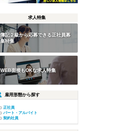
求人特集
簿記２級から応募できる正社員募
集特集
WEB面接もOKな求人特集
雇用形態から探す
正社員
パート・アルバイト
契約社員