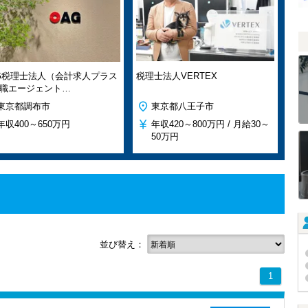
G税理士法人（会計求人プラス
税理士法人VERTEX
職エージェント…
東京都調布市
東京都八王子市
年収
400～650万円
年収
420～800万円 /
月給
30～
50万円
並び替え：
1