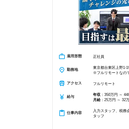
・隔月で税法・実務の学習会あり
・資格取得を目指す社員が多数
＜募集の背景＞
・事業拡大に伴う増員募集
・組織力強化に向けた採用
・将来の中核人材を募集
＜先輩スタッフの声＞
Q. 当事務所を選んだ理由は？
A. 幅広い業務を経験できる点に魅力を
work_outline
雇用形態
正社員
Q. 実際に働いてみてどうですか？
A. さまざまな業務を任せてもらえるの
東京都台東区上野1-19
place
勤務地
※フルリモートなの
Q. 職場の雰囲気は？
A. 上司や先輩に相談しやすく、風通し
train
アクセス
フルリモート
＜求める人材＞
年収
：350万円 ～ 4
currency_yen
・税務経験を活かして成長したい方
給与
月給
：25万円 ～ 32
・キャリアアップ志向のある方
・主体的に業務を進められる方
入力スタッフ、税務会
・顧客対応や提案業務に挑戦したい方
content_paste
仕事内容
タッフ
・資産税など専門性を高めたい方
・将来的にマネジメントに関わりたい方