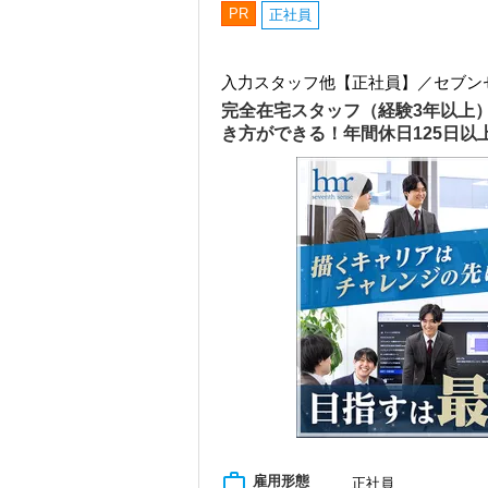
PR
正社員
入力スタッフ他【正社員】／セブン
完全在宅スタッフ（経験3年以上
き方ができる！年間休日125日
work_outline
雇用形態
正社員