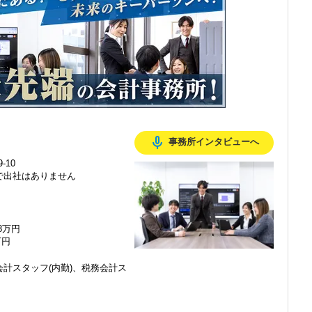
感じ、入所を決めました。
mic_none
事務所インタビューへ
で、以前より成長スピードが上がったと感じています。
-10
で出社はありません
の良い職場だと感じています。
48万円
万円
計スタッフ(内勤)、税務会計ス