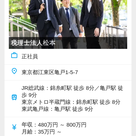
最初は自信が無くても意欲があれば大丈夫で
これからますます成長していく新宿オフィス
まだ入社１年目ですが、すでに法人20件・個人8
ジメント業務にも挑戦できます！これまでの経
す。
【各種社会保険完備、ユニークな手当制度あ
で、一緒に成長していきましょう！
件を担当させてもらっています。
験・知識を活かしながら、さらに上のステージ
一緒に事務所を盛り立てていただける方をお待
り】
でキャリアアップをしませんか？
ちしています！
社会保険等の一般的な福利厚生の他に、各種手
【ご紹介が多い安定企業でお客様から一番に信
現在は、税理士を目指して勉強にも励んでいま
当も充実。
頼される税務のプロを目指せます】
す。
【対象業種100種以上！節税・融資・税務調査に
税理士法人松本
【こんな方を求めています】
税務能力検定等の資格検定に合格するともらえ
私達は「税務のプロフェッショナルとしてお客
オフィスに税理士がいるので、わからないこと
強い税理士法人です】
work_outline
・情熱を持って仕事ができ、途中で諦めない人
る「合格手当」、社員には入社3年（5万円）・5
様に寄り添う」ことが一つの使命です。
正社員
はすぐ聞けるのがいいですね。
創業以来17年連続増収増益、顧問先数2500以
・責任感を持って仕事に取り組める人
年（10万円）を支給する「勤続手当」もありま
経験と知識をつけて、お客様から頼られる存
上、全国6拠点で安定的に成長中です。
place
東京都江東区亀戸1-5-7
・積極性と向上心を持ち合わせている人
す。
お客様から「こうしたい」という理想をいただ
在、後輩の手本になるような存在になれるよう
お客様に事務所までご来社いただく来所型サー
・若手を引っ張っていくリーダーになれる人
詳しくはこちら（リンク先：https://www.tokyo-
いたら、それを一緒になって実現するために大
に頑張っています。
ビスで、中小企業の経営を幅広くサポートして
JR総武線：錦糸町駅 徒歩 8分／亀戸駅 徒
consulting.com/recruit/environment/benefits）
きく力を発揮できる存在でありたいと考えてい
います。
歩 9分
train
【ITシステム完備で効率よく業務をこなせま
ます。ご紹介案件が7割を超えているのも、そう
会社の良いところは“温かさ”があります。
東京メトロ半蔵門線：錦糸町駅 徒歩 8分
す】
【成長のための5つのこだわりを大事にしていま
東武亀戸線：亀戸駅 徒歩 9分
いった私たちの姿勢がお客様から評価されてい
お客様に対しても、仲間に対しても、アットホ
専門Webサイトを10サイト以上運営しており、
IT化が非常に進んでいるのも当社の特徴。
す】
るからだと自負しています。
ームで明るい会社です。
新規顧問契約のお客様が毎年400件以上増加！
年収
：480万円 ～ 800万円
代表が作業環境にも気を配っており、デュアル
仕事をする上では5つのこだわり「クイックレス
currency_yen
チームで動いているので、わからないことや困
各オフィスに国税OB税理士が在籍しているの
月給
：35万円 ～
モニターを全席設置。
ポンス・プラス思考・有言実行・他責禁止・気
今後もお客様に満足していただけるようにスキ
ったことの相談先にも迷わず、何でもすぐに聞