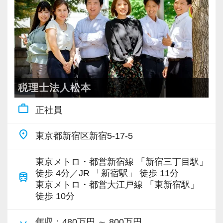
インターンから新卒で入社しました。
常に学ぶ姿勢を忘れず、謙虚に仕事に取り組ん
税務・会計の経験と知識を磨きながらステップ
り】
インターン時代は「ここまでやるの！？」とい
若いメンバーが多く明るい雰囲気で、全員がや
でくださる方を求めます。
アップを目指しませんか？
社会保険等の一般的な福利厚生の他に、各種手
うくらい実践に近い形の業務を任されて大変な1
る気に満ちあふれています。
わからないことがあれば、誰でも最初は初心者
当も充実。
年でしたが、だからこそ実力がつき達成感を得
自主性がある方には活躍できる舞台はいくらで
なので、遠慮なく何でも聞いてください。
【対象業種100種以上！節税・融資・税務調査に
税務能力検定等の資格検定に合格するともらえ
ることができました。
もご用意するので、この業界で何か成し遂げた
強い税理士法人です】
る「合格手当」など、当社ならではの制度を設
まだ入社１年目ですが、すでに法人20件・個人8
い目標がある方は、ぜひ当社の門を叩いてくだ
【こんな方を求めています】
創業以来17年連続増収増益、顧問先数2500以
けているので、ぜひ活用してください。
税理士法人松本
件を担当させてもらっています。
さい！
・新しいことでも吸収して取り組んでいただけ
上、全国6拠点で安定的に成長中です。
詳しくはこちら（リンク先：https://www.tokyo-
work_outline
正社員
る人
お客様に事務所までご来社いただく来所型サー
consulting.com/recruit/environment/benefits）
現在は、税理士を目指して勉強にも励んでいま
【ご紹介が多い安定企業でお客様から一番に信
・積極性と向上心を持ち合わせている人
ビスで、中小企業の経営を幅広くサポートして
す。
place
東京都新宿区新宿5-17-5
頼される税務のプロを目指せます】
・わからないことはわからないと素直に言える
います。
【成長のための5つのこだわりを大事にしていま
オフィスに税理士がいるので、わからないこと
私達は「税務のプロフェッショナルとしてお客
人
す】
はすぐ聞けるのがいいですね。
東京メトロ・都営新宿線 「新宿三丁目駅」
様に寄り添う」ことが一つの使命です。
・はじめてのことでも前向きに取り組める人
専門Webサイトを10サイト以上運営しており、
仕事をする上では5つのこだわり「クイックレス
徒歩 4分／JR 「新宿駅」 徒歩 11分
経験と知識をつけて、お客様から頼られる存
train
新規顧問契約のお客様が毎年400件以上増加！
ポンス・プラス思考・有言実行・他責禁止・気
東京メトロ・都営大江戸線 「東新宿駅」
在、後輩の手本になるような存在になれるよう
徒歩 10分
お客様から「こうしたい」という理想をいただ
【ITシステム完備で効率よく業務をこなせま
各オフィスに国税OB税理士が在籍しているの
配り」を掲げ、一人ひとりが実行しています。
に頑張っています。
いたら、それを一緒になって実現するために大
す】
で、税務調査にも精通しています。
より多くの「ありがとう」と笑顔をいただき続
年収
：480万円 ～ 800万円