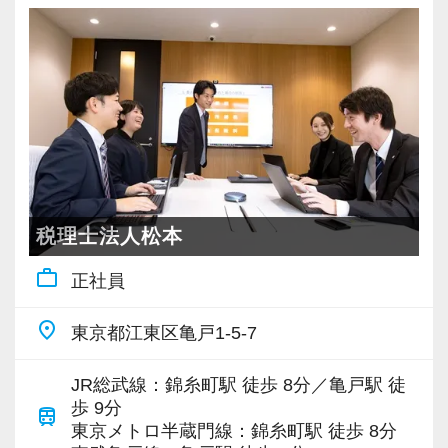
20代が中心となっており、専門学校が近くにあ
だからこそ未経験者の気持ちを理解しており、
実践型インターンは成⻑性を重視していて、や
充実した実務重視のOJTで、安心して職務経験
ることから資格取得に励むスタッフが多く活躍
わからないことや悩みにはきちんと手を止めて
りがいを持てることとステップアップできるこ
と知識をゼロから身に付けられます！
しています。
話を聞いてくれる先輩がいつもそばにいるので
とを第一に考えています。
税務・会計の経験と知識を磨きながらステップ
安心してください。
将来会計事務所で活躍したい熱い想いのある
アップを目指しませんか？
若いメンバーが多く明るい雰囲気で、全員がや
業界特有の“かたさ”がないのも当社の魅力です！
方、お待ちしています！
る気に満ちあふれています。
■未経験から税理士事務所へ転職を検討している
【対象業種100種以上！節税・融資・税務調査に
自主性がある方には活躍できる舞台はいくらで
方へ
【実務型研修・教育制度充実！学生の間に、こ
強い税理士法人です】
もご用意するので、この業界で何か成し遂げた
https://www.docswell.com/s/6513522481/ZN19XR-
れからの会計業界で生き残るために必要な専門
創業以来17年連続増収増益、顧問先数2500以
い目標がある方は、ぜひ当社の門を叩いてくだ
matusmoto2024
性を磨けます】
税理士法人松本
上、全国6拠点で安定的に成長中です。
さい！
会計業界はいずれコンピューターやAIに取って
work_outline
正社員
お客様に事務所までご来社いただく来所型サー
【現役スタッフの声】
変わられる職業と言われています。
ビスで、中小企業の経営を幅広くサポートして
【ご紹介が多い安定企業でお客様から一番に信
その中で生き残るためにできることはコンピュ
place
東京都江東区亀戸1-5-7
います。
頼される税務のプロを目指せます】
百貨店の美容部員から未経験で入社しました。
ーターやAIにはできないお客様とのコミュニケ
私達は「税務のプロフェッショナルとしてお客
新しいことにチャレンジしてみたい、税金の知
ーション力を磨くこと。
JR総武線：錦糸町駅 徒歩 8分／亀戸駅 徒
専門Webサイトを10サイト以上運営しており、
様に寄り添う」ことが一つの使命です。
歩 9分
識を身につけたいという思いから会計業界に飛
train
新規顧問契約のお客様が毎年400件以上増加！
東京メトロ半蔵門線：錦糸町駅 徒歩 8分
び込みました。
当社では、全員がお客様のことを一番に考え、