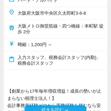
パート・アルバイト
ビスで、中小企業の経営を幅広くサポートして
【ご紹介が多い安定企業でお客様から一番に信
います。
place
頼される税務のプロを目指せます】
大阪府大阪市中央区久太郎町3-6-8
私達は「税務のプロフェッショナルとしてお客
専門Webサイトを10サイト以上運営しており、
大阪メトロ御堂筋線・四つ橋線：本町駅 徒
様に寄り添う」ことが一つの使命です。
train
新規顧問契約のお客様が毎年400件以上増加！
歩 2分
各オフィスに国税OB税理士が在籍しているの
お客様から「こうしたい」という理想をいただ
currency_yen
で、税務調査にも精通しています。
時給
：1,200円 ～
いたら、それを一緒になって実現するために大
きく力を発揮できる存在でありたいと考えてい
入力スタッフ、税務会計スタッフ(内勤)、
税理士という仕事は不況に強い仕事で、融資対
content_paste
ます。ご紹介案件が7割を超えているのも、そう
税務会計スタッフ
応、給付金のサポート、補助金のサポートなど
いった私たちの姿勢がお客様から評価されてい
お手伝いできる業務は数多く存在しています。
るからだと自負しています。
そのため、全拠点でスタッフの増員に力を入れ
ており、さらなるサービス品質の向上を目指し
今後もお客様に満足していただけるようにスキ
【創業から17年毎年増収増益！成長の勢いが止
ています。
ルの向上を目指し、税務のプロとして高い信頼
まらない税理士法人！】
を獲得していきます。
会計事務所経験ゼロから実務経験を積むなら安
また、職場環境の改善に積極的に取り組む企業
keyboard_arrow_down
続きを読む