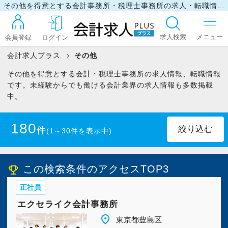
その他を得意とする会計事務所・税理士事務所の求人・転職情報
求人検索
会員登録
ログイン
会計求人プラス
その他
その他を得意とする会計・税理士事務所の求人情報、転職情報
ログイン
です。未経験からでも働ける会計業界の求人情報も多数掲載
中。
最近見た求人
180
件
(1～30件を表示中)
マイリスト
北海道
(5)
青森県
(2)
この検索条件のアクセスTOP3
emoji_events
正社員
岩手県
(2)
宮城県
(4)
お問い合わせ
エクセライク会計事務所
秋田県
(2)
山形県
(2)
place
東京都豊島区