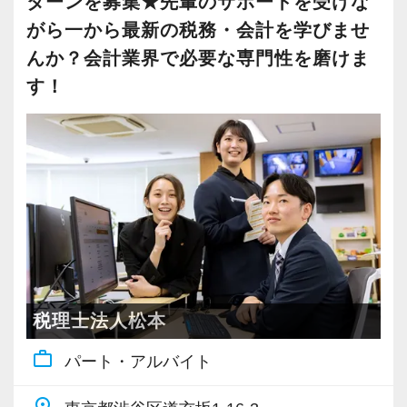
ターンを募集★先輩のサポートを受けな
施。
も、スピーディーなキャリアアップが可能で
がら一から最新の税務・会計を学びませ
関西の事業者には「大きいことやったるで！」
社内のロープレでお客様対応の練習ができるの
す！
と勢いのある方が多いためか、大阪オフィスの
んか？会計業界で必要な専門性を磨けま
で、より堅実にステップアップすることができ
お客様は新規の比率が非常に高いのが特徴的で
す！
ます。
充実した実務重視のOJTで、安心して職務経験
す。
まずは簡単な入力業務から少しずつ仕事に慣れ
と知識をゼロから身に付けられます！
お客様の勢いに圧倒されないよう、スタッフも
てもらい、できることを増やしながら徐々に担
税務・会計の経験と知識を磨きながらステップ
熱意と情熱を持ちながら寄り添う姿勢を大切に
当をお任せしていきます。
アップを目指しませんか？
しています。
お客様と一緒に成長していく楽しさを実感しな
私たちが未経験者に求めるのは、謙虚さと素直
【対象業種100種以上！節税・融資・税務調査に
がらやりがいを持って働ける環境です。
さです。
強い税理士法人です】
常に学ぶ姿勢を忘れず、謙虚に仕事に取り組ん
創業以来17年連続増収増益、顧問先数2500以
20代が筆頭となってお客様を支えており、業界
でくださる方を求めます。
上、全国6拠点で安定的に成長中です。
税理士法人松本
未経験からスタートしているスタッフも多いで
わからないことがあれば、誰でも最初は初心者
お客様に事務所までご来社いただく来所型サー
す。
work_outline
パート・アルバイト
なので、遠慮なく何でも聞いてください。
ビスで、中小企業の経営を幅広くサポートして
お互いを支え合いながら成長してきているた
います。
め、スタッフ同士の団結力は強く、誰かに何か
place