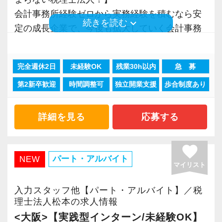
そのため、全拠点でスタッフの増員に力を入れ
会計事務所経験ゼロから実務経験を積むなら安
keyboard_arrow_down
ており、さらなるサービス品質の向上を目指し
続きを読む
定の成長企業で、今後も拡大していく会計事務
ています。
所でスタートしましょう！
また、職場環境の改善に積極的に取り組む企業
完全週休2日
未経験OK
残業30h以内
急 募
現在当社では「渋谷」「新宿」「錦糸町」
に対して認証される「社労士診断認証制度」を
第2新卒歓迎
時間調整可
独立開業支援
歩合制度あり
「柏」「横浜」「大阪」の６拠点を展開してい
取得しました。
ます。
「職場環境改善宣言企業」と「経営労務診断実
2021年6月に「渋谷オフィス」を新設し、その
詳細を見る
応募する
施企業」の認定を受け、今後も社員が働きやす
後「新宿オフィス」「大阪オフィス」「錦糸町
い環境づくりを積極的に推進していきます。
オフィス」が拡張移転！
favorite
長く安心して働ける環境を用意してお待ちして
さらに2022年12月には「柏オフィス」を開設
パート・アルバイト
NEW
おりますので、当社で将来の不安なく働いてみ
マイリスト
し、2025年には大阪オフィスを増床するなど、
ませんか？
事業拡大を続けています。
入力スタッフ他【パート・アルバイト】／税
安定性抜群の環境で自己成長を実現できます。
理士法人松本の求人情報
【柏の事務所はこんなオフィスです】
<大阪>【実践型インターン/未経験OK】