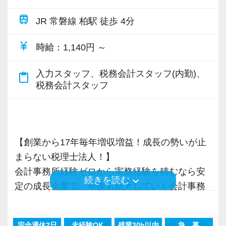
る「合格手当」、社員には入社3年（5万円）・5
OJTや研修など一人ひとりの実力に合わせた指
train
【成長のための5つのこだわりを大事にしていま
JR 常磐線 柏駅 徒歩 4分
専門Webサイトを10サイト以上運営しており、
年（10万円）を支給する「勤続手当」もありま
導を行っているので安心してください。
す】
新規顧問契約のお客様が毎年400件以上増加！
す。
せっかく持っている能力も、継続した努力がな
currency_yen
時給
：1,140円 ～
仕事をする上では5つのこだわり「クイックレス
各オフィスに国税OB税理士が在籍しているの
詳しくはこちら（リンク先：https://www.tokyo-
ければ開花することはありません。
ポンス・プラス思考・有言実行・他責禁止・気
で、税務調査にも精通しています。
consulting.com/recruit/environment/benefits）
実直に自己を高めていこうとすることができる
入力スタッフ、税務会計スタッフ(内勤)、
content_paste
配り」を掲げ、一人ひとりが実行しています。
税務会計スタッフ
方からの応募をお待ちしています！
より多くの「ありがとう」と笑顔をいただき続
税理士という仕事は不況に強い仕事で、融資対
【成長のための5つのこだわりを大事にしていま
けるために「情熱家であれ！」がモットーで
応、給付金のサポート、補助金のサポートなど
す】
【ご紹介が多い安定企業でお客様から一番に信
す。
お手伝いできる業務は数多く存在しています。
仕事をする上では5つのこだわり「クイックレス
頼される税務のプロを目指せます】
【創業から17年毎年増収増益！成長の勢いが止
そのため、全拠点でスタッフの増員に力を入れ
ポンス・プラス思考・有言実行・他責禁止・気
私達は「税務のプロフェッショナルとしてお客
【求職者へのメッセージ】
まらない税理士法人！】
ており、さらなるサービス品質の向上を目指し
配り」を掲げ、一人ひとりが実行しています。
様に寄り添う」ことが一つの使命です。
パソコンが苦手でない方なら、どなたでも楽し
会計事務所経験ゼロから実務経験を積むなら安
ています。
より多くの「ありがとう」と笑顔をいただき続
keyboard_arrow_down
続きを読む
く取り組んでいただける仕事です。
定の成長企業で、今後も拡大していく会計事務
けるために「情熱家であれ！」がモットーで
お客様から「こうしたい」という理想をいただ
同じようなライフスタイルの方がいるので、安
所でスタートしましょう！
また、職場環境の改善に積極的に取り組む企業
す。
いたら、それを一緒になって実現するために大
心して仲間と一緒に働く楽しさを実感していた
に対して認証される「社労士診断認証制度」を
きく力を発揮できる存在でありたいと考えてい
だけると思います。
完全週休2日
未経験OK
残業30h以内
急 募