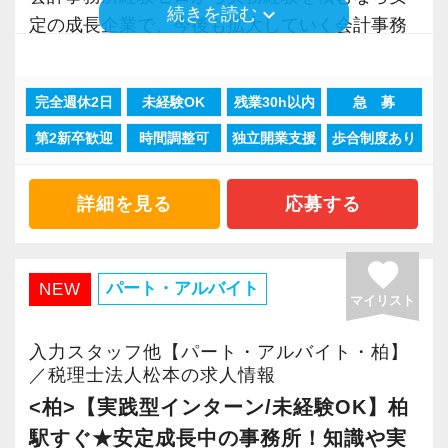
いたら、それを一緒になって実現するために大
keyboard_arrow_down
続きを読む
定の成長企業で、今後も拡大していく会計事務
いるので効率よくストレスフリーに業務をこな
「職場環境改善宣言企業」と「経営労務診断実
きく力を発揮できる存在でありたいと考えてい
所でスタートしましょう！
せます。
施企業」の認定を受け、今後も社員が働きやす
ます。ご紹介案件が7割を超えているのも、そう
ぜひ体験してください！
い環境づくりを積極的に推進していきます。
いった私たちの姿勢がお客様から評価されてい
完全週休2日
未経験OK
残業30h以内
急 募
現在当社では「渋谷」「新宿」「錦糸町」
長く安心して働ける環境を用意してお待ちして
るからだと自負しています。
第2新卒歓迎
時間調整可
独立開業支援
歩合制度あり
「柏」「横浜」「大阪」の６拠点を展開してい
【明確なキャリアパスで成長をバックアップし
おりますので、当社で将来の不安なく働いてみ
ます。
ます】
ませんか？
今後もお客様に満足していただけるようにスキ
2021年6月に「渋谷オフィス」を新設し、その
キャリアステップは等級制（1〜6等級）で、求
詳細を見る
応募する
ルの向上を目指し、税務のプロとして高い信頼
後「新宿オフィス」「大阪オフィス」「錦糸町
められる業務レベルや役割を明確にしていま
【大阪の事務所はこんなオフィスです】
を獲得していきます。
オフィス」が拡張移転！
す。目標設定がしやすく、成長を実感しながら
2018年10月にオープンして以降、怒涛の勢いで
favorite
お客様から信頼され、心の通ったサービスを提
さらに2022年12月には「柏オフィス」を開設
ステップアップが可能です。
成長している大阪オフィス。増員に伴い2022年
パート・アルバイト
NEW
供する真の「税務プロフェッショナル」として
マイリスト
し、2025年には大阪オフィスを増床するなど、
昇級は年に2回の自己申請制で何度でもチャレン
7月にはより広いビルへ拡張移転。
の道を私たちと一緒に歩んでみませんか？
事業拡大を続けています。
ジできます。
2025年10月には増床するなど、拡大の一途をた
入力スタッフ他【パート・アルバイト・柏】
安定性抜群の環境で自己成長を実現できます。
どっています。
／税理士法人松本の求人情報
【目指すは“大家族のような会社”明るく楽しく一
【定期的な班替えや席替えで、より多くのこと
<柏>【実践型インターン/未経験OK】柏
緒に働ける方を求めています】
社員の持つ「やる・やりたい」という気持ちを
を学べる体制！】
関西の事業者には「大きいことやったるで！」
駅すぐ★安定成長中の事務所！知識や実
「こんな明るい事務所ははじめて」と言われる