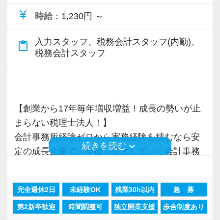
新規顧問契約のお客様が毎年400件以上増加！
るからだと自負しています。
頂くことで、より理解と知識が深まります！
仕事をする上では5つのこだわり「クイックレス
ることができました。
currency_yen
時給
：1,230円 ～
各オフィスに国税OB税理士が在籍しているの
ポンス・プラス思考・有言実行・他責禁止・気
まだ入社１年目ですが、すでに法人20件・個人8
で、税務調査にも精通しています。
今後もお客様に満足していただけるようにスキ
▽ステップ2(2ヶ月目〜)
配り」を掲げ、一人ひとりが実行しています。
入力スタッフ、税務会計スタッフ(内勤)、
件を担当させてもらっています。
content_paste
ルの向上を目指し、税務のプロとして高い信頼
そろそろ入力業務に慣れてきますので、本人の
税務会計スタッフ
より多くの「ありがとう」と笑顔をいただき続
税理士という仕事は不況に強い仕事で、融資対
を獲得していきます。
希望に応じて決算業務、年末調整業務、確定申
けるために「情熱家であれ！」がモットーで
現在は、税理士を目指して勉強にも励んでいま
応、給付金のサポート、補助金のサポートなど
お客様から信頼され、心の通ったサービスを提
告業務にもチャレンジして頂けます。先輩スタ
す。
す。
お手伝いできる業務は数多く存在しています。
供する真の「税務プロフェッショナル」として
ッフがサポートしますので、安心して税務・会
オフィスに税理士がいるので、わからないこと
そのため、全拠点でスタッフの増員に力を入れ
の道を私たちと一緒に歩んでみませんか？
【創業から17年毎年増収増益！成長の勢いが止
計の業務を一通り覚えられます！
【求職者へのメッセージ】
はすぐ聞けるのがいいですね。
ており、さらなるサービス品質の向上を目指し
まらない税理士法人！】
当社の実践型インターンでは、普段の学生生活
経験と知識をつけて、お客様から頼られる存
ています。
【現在のスタッフの6割が業界未経験者！異業種
会計事務所経験ゼロから実務経験を積むなら安
▽ステップ3(4ヶ月目〜)
では扱うことのない専門性が高い業務をお任せ
在、後輩の手本になるような存在になれるよう
keyboard_arrow_down
続きを読む
からの転職も大歓迎！専門用語を一から教えま
定の成長企業で、今後も拡大していく会計事務
一通りの業務を覚えたら、自分自身で決算を行
します。
に頑張っています。
また、職場環境の改善に積極的に取り組む企業
す】
所でスタートしましょう！
って頂きます。決算書が出来ましたら、先輩ス
そのため、勢いだけではどうにもならない課題
に対して認証される「社労士診断認証制度」を
当社で活躍する未経験者は6割を占めているの
タッフ・オフィス責任者からのチェックと国税
や問題点もでてきますが、一つずつ確実に乗り
会社の良いところは“温かさ”があります。
完全週休2日
未経験OK
残業30h以内
急 募
取得しました。
で、育成には多くの実績と自信があります。
現在当社では「渋谷」「新宿」「錦糸町」
OBのダブルチェックがあります。
越えていきましょう！
お客様に対しても、仲間に対しても、アットホ
「職場環境改善宣言企業」と「経営労務診断実
第2新卒歓迎
時間調整可
独立開業支援
歩合制度あり
安心してこの業界に飛び込んできてください！
「柏」「横浜」「大阪」の６拠点を展開してい
常に自ら学ぶ姿勢で臨んでください。着実に実
ームで明るい会社です。