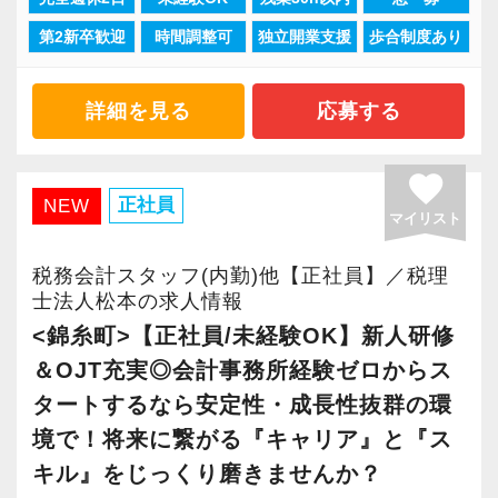
現在当社では「渋谷」「新宿」「錦糸町」
取得しました。
【求職者へのメッセージ】
ます。ご紹介案件が7割を超えているのも、そう
社内イベントも多く、アットホームな雰囲気の
第2新卒歓迎
時間調整可
独立開業支援
歩合制度あり
「柏」「横浜」「大阪」の６拠点を展開してい
「職場環境改善宣言企業」と「経営労務診断実
異業種からの転職者が多く、銀行員・営業・保
いった私たちの姿勢がお客様から評価されてい
会社です。
ます。
施企業」の認定を受け、今後も社員が働きやす
険外交員・経理・事務などユニークな職歴を持
るからだと自負しています。
明るく周りへの気遣いができる方、お待ちして
2021年6月に「渋谷オフィス」を新設し、その
詳細を見る
応募する
い環境づくりを積極的に推進していきます。
った仲間がたくさんいます。
います！
後「新宿オフィス」「大阪オフィス」「錦糸町
長く安心して働ける環境を用意してお待ちして
共通しているのは“諦めない心”を持っているこ
今後もお客様に満足していただけるようにスキ
オフィス」が拡張移転！
おりますので、当社で将来の不安なく働いてみ
と。
ルの向上を目指し、税務のプロとして高い信頼
favorite
さらに2022年12月には「柏オフィス」を開設
正社員
NEW
ませんか？
未経験のオフィスワークでも前向きに取り組み
を獲得していきます。
マイリスト
し、2025年には大阪オフィスを増床するなど、
続けることができる人、わからないことは一人
お客様から信頼され、心の通ったサービスを提
事業拡大を続けています。
【渋谷の事務所はこんなオフィスです】
で悩まずにどんどん聞ける人は、ぐんぐん成長
供する真の「税務プロフェッショナル」として
税務会計スタッフ(内勤)他【正社員】／税理
安定性抜群の環境で自己成長を実現できます。
士法人松本の求人情報
2021年6月にオープンしたオフィス。
できるはずです。
の道を私たちと一緒に歩んでみませんか？
<錦糸町>【正社員/未経験OK】新人研修
新宿オフィスの精鋭スタッフが立ち上げメンバ
社員の持つ「やる・やりたい」という気持ちを
＆OJT充実◎会計事務所経験ゼロからス
ーとして運営をスタートしました。
まったくの未経験者は、一通りの仕事に慣れる
【目指すは“大家族のような会社”明るく楽しく一
大事にしているため、資格を持っていなくて
都心部ということもあり、IT系など最先端の技
タートするなら安定性・成長性抜群の環
までが大変かもしれません。
緒に働ける方を求めています】
も、スピーディーなキャリアアップが可能で
術を取り扱うお客様が多いのが特徴です。
でも、同じように未経験から一人前になった先
「こんな明るい事務所ははじめて」と言われる
境で！将来に繋がる『キャリア』と『ス
す！
輩がたくさんいます。
ほど、仲が良くて明るいのが当社の特徴です。
キル』をじっくり磨きませんか？