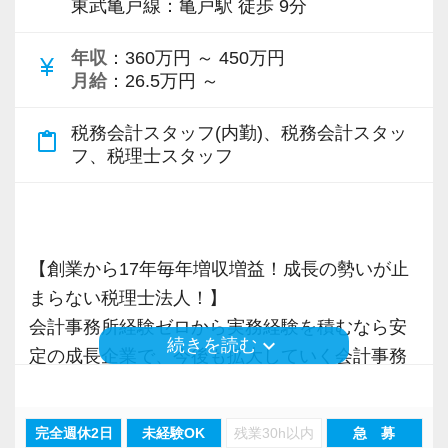
東武亀戸線：亀戸駅 徒歩 9分
各オフィスに国税OB税理士が在籍しているの
お客様から「こうしたい」という理想をいただ
最新の税務・会計サービスを提供しています。
で、税務調査にも精通しています。
いたら、それを一緒になって実現するために大
当社を選んだのはHPが充実していたから。
現時点で深い知識や経験をお持ちでなくても安
年収
：360万円 ～ 450万円
currency_yen
きく力を発揮できる存在でありたいと考えてい
HPからとても楽しそうな会社の雰囲気が伝わっ
心してください！
月給
：26.5万円 ～
税理士という仕事は不況に強い仕事で、融資対
ます。ご紹介案件が7割を超えているのも、そう
てきました。
社員と同じように実務経験を積みながら税法や
応、給付金のサポート、補助金のサポートなど
税務会計スタッフ(内勤)、税務会計スタッ
いった私たちの姿勢がお客様から評価されてい
会計業界の堅いイメージとは違いとても明る
会計の知識を得られるようフォロー体制はバッ
content_paste
お手伝いできる業務は数多く存在しています。
フ、税理士スタッフ
るからだと自負しています。
く、未経験からでも『成長』と『チャレンジ』
チリです。
そのため、全拠点でスタッフの増員に力を入れ
できる環境があったので入社を決めました。
ており、さらなるサービス品質の向上を目指し
今後もお客様に満足していただけるようにスキ
【先輩スタッフのサポートを受けながら段階を
ています。
ルの向上を目指し、税務のプロとして高い信頼
入社してから思ったのは“日々勉強”だということ
踏んでステップアップできます♪】
【創業から17年毎年増収増益！成長の勢いが止
を獲得していきます。
です。
入社してからのステップアッププランを準備し
まらない税理士法人！】
また、職場環境の改善に積極的に取り組む企業
お客様から信頼され、心の通ったサービスを提
先日は税務調査に立ち会い、調査のポイントを
ています。あなたの成長にあわせてステップア
会計事務所経験ゼロから実務経験を積むなら安
に対して認証される「社労士診断認証制度」を
供する真の「税務プロフェッショナル」として
実践で学べて面白かったです。
ップしていきましょう。
keyboard_arrow_down
続きを読む
定の成長企業で、今後も拡大していく会計事務
取得しました。
の道を私たちと一緒に歩んでみませんか？
一通りの仕事を任せてもらえるようになりまし
所でスタートしましょう！
「職場環境改善宣言企業」と「経営労務診断実
たが、もっと勉強して、お客様に幅広いご提案
▽ステップ1(入社〜約1ヶ月)
施企業」の認定を受け、今後も社員が働きやす
【目指すは“大家族のような会社”明るく楽しく一
ができるようになりたいと思っています。
先輩が担当しているお客様の月次試算表を作成
完全週休2日
未経験OK
残業30h以内
急 募
現在当社では「渋谷」「新宿」「錦糸町」
い環境づくりを積極的に推進していきます。