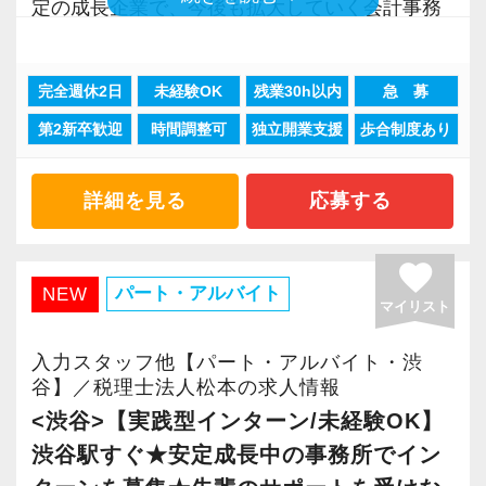
お客様から信頼され、心の通ったサービスを提
定の成長企業で、今後も拡大していく会計事務
に対して認証される「社労士診断認証制度」を
供する真の「税務プロフェッショナル」として
所でスタートしましょう！
取得しました。
の道を私たちと一緒に歩んでみませんか？
「職場環境改善宣言企業」と「経営労務診断実
完全週休2日
未経験OK
残業30h以内
急 募
現在当社では「渋谷」「新宿」「錦糸町」
施企業」の認定を受け、今後も社員が働きやす
第2新卒歓迎
時間調整可
独立開業支援
歩合制度あり
【現在のスタッフの6割が業界未経験者！異業種
「柏」「横浜」「大阪」の６拠点を展開してい
い環境づくりを積極的に推進していきます。
からの転職も大歓迎！専門用語を一から教えま
ます。
長く安心して働ける環境を用意してお待ちして
す】
2021年6月に「渋谷オフィス」を新設し、その
詳細を見る
応募する
おりますので、当社で将来の不安なく働いてみ
当社で活躍する未経験者は6割を占めているの
後「新宿オフィス」「大阪オフィス」「錦糸町
ませんか？
で、育成には多くの実績と自信があります。
オフィス」が拡張移転！
favorite
安心してこの業界に飛び込んできてください！
さらに2022年12月には「柏オフィス」を開設
パート・アルバイト
NEW
【大阪の事務所はこんなオフィスです】
マイリスト
し、2025年には大阪オフィスを増床するなど、
2018年10月にオープンして以降、怒涛の勢いで
入社後はOJTとOFF-JTを並行してマンツーマン
事業拡大を続けています。
入力スタッフ他【パート・アルバイト・渋
成長している大阪オフィス。増員に伴い2022年
で指導します。
安定性抜群の環境で自己成長を実現できます。
谷】／税理士法人松本の求人情報
7月にはより広いビルへ拡張移転。
まったくの未経験者であれば、税務や会計に関
<渋谷>【実践型インターン/未経験OK】
2025年10月には増床するなど、拡大の一途をた
する座学や教養はOFF-JTで学びながら実務やお
社員の持つ「やる・やりたい」という気持ちを
渋谷駅すぐ★安定成長中の事務所でイン
どっています。
客様対応についてはOJTで実践的に研修を実
大事にしているため、資格を持っていなくて