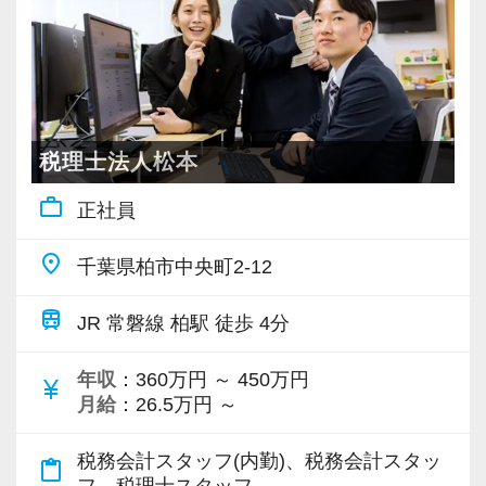
税理士法人松本
work_outline
正社員
place
千葉県柏市中央町2-12
train
JR 常磐線 柏駅 徒歩 4分
年収
：360万円 ～ 450万円
currency_yen
月給
：26.5万円 ～
税務会計スタッフ(内勤)、税務会計スタッ
content_paste