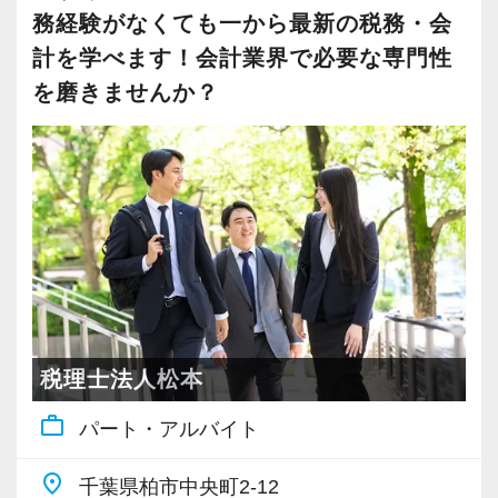
大事にしているため、資格を持っていなくて
当社ではフリーアドレスと固定席を併用しなが
と勢いのある方が多いためか、大阪オフィスの
務経験がなくても一から最新の税務・会
ほど、仲が良くて明るいのが当社の特徴です。
も、スピーディーなキャリアアップが可能で
ら業務を行っています。
お客様は新規の比率が非常に高いのが特徴的で
計を学べます！会計業界で必要な専門性
パート職はワークライフバランス重視で、20～
す！
そのなかで定期的な席替えやチームの班替えを
す。
を磨きませんか？
30代の女性が中心となって活躍しています。
実施。得意分野や経験の異なる様々な人と一緒
お客様の勢いに圧倒されないよう、スタッフも
コツコツ丁寧な仕事をしていただける方、お待
充実した実務重視のOJTで、安心して職務経験
に仕事を行うことで、より柔軟かつ多彩なノウ
熱意と情熱を持ちながら寄り添う姿勢を大切に
ちしています！
と知識をゼロから身に付けられます！
ハウや知識を身に付けられる体制を整えていま
しています。
税務・会計の経験と知識を磨きながらステップ
す。
お客様と一緒に成長していく楽しさを実感しな
【各種社会保険完備、ユニークな手当制度あ
アップを目指しませんか？
また関西・関東とそれぞれの拠点での交流もあ
がらやりがいを持って働ける環境です。
り】
り、オンライン・オフラインを問わず気軽に話
社会保険等の一般的な福利厚生の他に、各種手
【対象業種100種以上！節税・融資・税務調査に
し合える社風です。
20代が筆頭となってお客様を支えており、業界
当も充実。
強い税理士法人です】
未経験からスタートしているスタッフも多いで
税務能力検定等の資格検定に合格するともらえ
創業以来17年連続増収増益、顧問先数2500以
【各種社会保険完備、ユニークな手当制度あ
す。
税理士法人松本
る「合格手当」など、当社ならではの制度を設
上、全国6拠点で安定的に成長中です。
り】
お互いを支え合いながら成長してきているた
けているので、ぜひ活用してください。
work_outline
パート・アルバイト
お客様に事務所までご来社いただく来所型サー
社会保険等の一般的な福利厚生の他に、各種手
め、スタッフ同士の団結力は強く、誰かに何か
詳しくはこちら（リンク先：https://www.tokyo-
ビスで、中小企業の経営を幅広くサポートして
当も充実。
あれば全員が自分事として全力でサポートし合
consulting.com/recruit/environment/benefits）
place
千葉県柏市中央町2-12
います。
税務能力検定等の資格検定に合格するともらえ
っています。