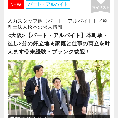
favorite
さらに2022年12月には「柏オフィス」を開設
パート・アルバイト
NEW
マイリスト
し、2025年には大阪オフィスを増床するなど、
事業拡大を続けています。
入力スタッフ他【パート・アルバイト】／税
安定性抜群の環境で自己成長を実現できます。
理士法人松本の求人情報
<大阪>【パート・アルバイト】本町駅・
社員の持つ「やる・やりたい」という気持ちを
徒歩2分の好立地★家庭と仕事の両立を叶
大事にしているため、資格を持っていなくて
えます◎未経験・ブランク歓迎！
も、スピーディーなキャリアアップが可能で
す！
充実した実務重視のOJTで、安心して職務経験
と知識をゼロから身に付けられます！
税務・会計の経験と知識を磨きながらステップ
アップを目指しませんか？