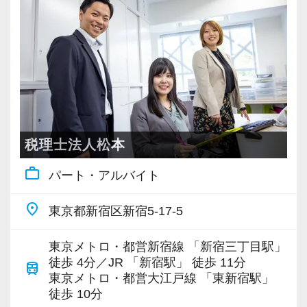
たいオフィスです。
現時点で深い知識や経験をお持ちでなくても安
ので、安心して仲間と一緒に働く楽しさと自分
会計事務所経験者の方には幅広い業務に携わっ
心してください！
インターン終了後は新卒採用の道も用意してい
の成⻑を日々実感して頂けると思います。
ていただき、早い段階から部下やチームのマネ
各業界に対するAIの登壇など、変革する時代に
社員と同じように実務経験を積みながら税法や
ます。26卒のインターン生も入社予定です。
自分が「将来こうなりたい」「こんな風に成⻑
ジメント業務にも挑戦できます！これまでの経
先駆けて会計業界をリードしていきたいという
会計の知識を得られるようフォロー体制はバッ
したい」「こういうサービスを提供したい」と
験・知識を活かしながら、さらに上のステージ
方は、ぜひ当社で腕を振るってみませんか？
チリです。
【各種社会保険完備、ユニークな手当制度あ
いう夢を語れる若いパワーのある方を求めてい
でキャリアアップをしませんか？
り】
ます。
【ご紹介が多い安定企業でお客様から一番に信
【先輩スタッフのサポートを受けながら段階を
社会保険等の一般的な福利厚生の他に、各種手
新しい扉を開けるのはとても勇気がいることで
【対象業種100種以上！節税・融資・税務調査に
頼される税務のプロを目指せます】
踏んでステップアップできます♪】
税理士法人松本
当も充実。
すが、輝ける未来のために一歩を踏み出して一
強い税理士法人です】
私達は「税務のプロフェッショナルとしてお客
入社してからのステップアッププランを準備し
税務能力検定等の資格検定に合格するともらえ
緒に頑張っていきませんか？
work_outline
パート・アルバイト
創業以来17年連続増収増益、顧問先数2500以
様に寄り添う」ことが一つの使命です。
ています。あなたの成長にあわせてステップア
る「合格手当」など、当社ならではの制度を設
上、全国6拠点で安定的に成長中です。
ップしていきましょう。
けているので、ぜひ活用してください。
【現役スタッフの声】
place
東京都新宿区新宿5-17-5
お客様に事務所までご来社いただく来所型サー
お客様から「こうしたい」という理想をいただ
詳しくはこちら（リンク先：https://www.tokyo-
ビスで、中小企業の経営を幅広くサポートして
いたら、それを一緒になって実現するために大
▽ステップ1(入社〜約1ヶ月)
consulting.com/recruit/environment/benefits）
インターンから新卒で入社しました。
東京メトロ・都営新宿線 「新宿三丁目駅」
います。
きく力を発揮できる存在でありたいと考えてい
先輩が担当しているお客様の月次試算表を作成
徒歩 4分／JR 「新宿駅」 徒歩 11分
インターン時代は「ここまでやるの！？」とい
train
東京メトロ・都営大江戸線 「東新宿駅」
ます。ご紹介案件が7割を超えているのも、そう
しながら少しずつレベルアップしていきましょ
【成長のための5つのこだわりを大事にしていま
うくらい実践に近い形の業務を任されて大変な1
徒歩 10分
専門Webサイトを10サイト以上運営しており、
いった私たちの姿勢がお客様から評価されてい
う。実際の数字に触れながら業務に取り組んで
す】
年でしたが、だからこそ実力がつき達成感を得