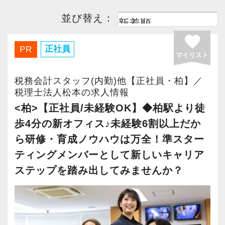
高知県
(2)
福岡県
(3)
並び替え：
佐賀県
(2)
長崎県
(2)
favorite
正社員
PR
マイリスト
熊本県
(2)
大分県
(2)
税務会計スタッフ(内勤)他【正社員・柏】／
宮崎県
(2)
鹿児島県
(2)
税理士法人松本の求人情報
<柏>【正社員/未経験OK】◆柏駅より徒
沖縄県
(2)
歩4分の新オフィス♪未経験6割以上だか
ら研修・育成ノウハウは万全！準スター
ティングメンバーとして新しいキャリア
ステップを踏み出してみませんか？