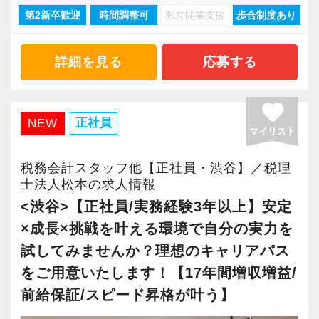
緒に働ける方を求めています】
しながら少しずつレベルアップしていきましょ
第2新卒歓迎
時間調整可
独立開業支援
歩合制度あり
「柏」「横浜」「大阪」の６拠点を展開してい
長く安心して働ける環境を用意してお待ちして
「こんな明るい事務所ははじめて」と言われる
未経験でも、接客経験がある方やお客様とのコ
う。実際の数字に触れながら業務に取り組んで
ます。
おりますので、当社で将来の不安なく働いてみ
ほど、仲が良くて明るいのが当社の特徴です。
ミュニケーションが好きな方は、自信を持って
頂くことで、より理解と知識が深まります！
2021年6月に「渋谷オフィス」を新設し、その
ませんか？
詳細を見る
応募する
実践型インターンは成⻑性を重視していて、や
ください。
後「新宿オフィス」「大阪オフィス」「錦糸町
りがいを持てることとステップアップできるこ
私もお客様から「電話対応が良い」とお褒めの
▽ステップ2(2ヶ月目〜)
オフィス」が拡張移転！
【柏の事務所はこんなオフィスです】
favorite
とを第一に考えています。
言葉をいただきました。
そろそろ入力業務に慣れてきますので、本人の
さらに2022年12月には「柏オフィス」を開設
昨年2022年12月にオープンした新しいオフィス
正社員
NEW
将来会計事務所で活躍したい熱い想いのある
接客業で培った“笑声”のスキルが思わぬところで
希望に応じて決算業務、年末調整業務、確定申
マイリスト
し、2025年には大阪オフィスを増床するなど、
です。
方、お待ちしています！
役に立ったようです。
告業務にもチャレンジして頂けます。先輩スタ
事業拡大を続けています。
柏駅東口から徒歩4分のアクセスで、地場のお客
税務会計スタッフ他【正社員・渋谷】／税理
ッフがサポートしますので、安心して税務・会
安定性抜群の環境で自己成長を実現できます。
士法人松本の求人情報
様が多いという特徴があります。
【実務型研修・教育制度充実！学生の間に、こ
チャレンジしたい思いを応援してくれる勢いの
計の業務を一通り覚えられます！
現在は増員にも力を入れ拡大を続けているた
<渋谷>【正社員/実務経験3年以上】安定
れからの会計業界で生き残るために必要な専門
ある会社で一緒に成長しましょう！
社員の持つ「やる・やりたい」という気持ちを
め、今後はさらなる新規のお客様獲得に向けた
×成長×挑戦を叶える環境で自分の実力を
性を磨けます】
若くて勤勉な先輩が多いので、「私も頑張ろ
▽ステップ3(4ヶ月目〜)
大事にしているため、資格を持っていなくて
戦略も行っていきます。
試してみませんか？理想のキャリアパス
会計業界はいずれコンピューターやAIに取って
う」という気持ちに自然になれます。
一通りの業務を覚えたら、自分自身で決算を行
も、スピーディーなキャリアアップが可能で
20代～30代の若手メンバーが中心となって運営
をご用意いたします！【17年間増収増益/
変わられる職業と言われています。
「未経験だし」「入社したばかりだし」となか
って頂きます。決算書が出来ましたら、先輩ス
す！
しており、とても勢いと活気のあるオフィスで
その中で生き残るためにできることはコンピュ
なか手を挙げられなくても、上長がフォローし
タッフ・オフィス責任者からのチェックと国税
前給保証/スピード昇格が叶う】
す。国税局OBの税理士も在籍しているため、ノ
ーターやAIにはできないお客様とのコミュニケ
て「やってみて！」と任せてくれますから、安
OBのダブルチェックがあります。