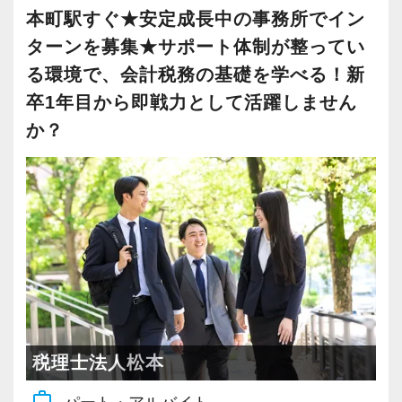
昨年2022年12月にオープンした新しいオフィス
社員の持つ「やる・やりたい」という気持ちを
本町駅すぐ★安定成長中の事務所でイン
です。
大事にしているため、資格を持っていなくて
ターンを募集★サポート体制が整ってい
柏駅東口から徒歩4分のアクセスで、地場のお客
も、スピーディーなキャリアアップが可能で
る環境で、会計税務の基礎を学べる！新
様が多いという特徴があります。
す！
卒1年目から即戦力として活躍しません
現在は増員にも力を入れ拡大を続けているた
か？
め、今後はさらなる新規のお客様獲得に向けた
充実した実務重視のOJTで、安心して職務経験
戦略も行っていきます。
と知識をゼロから身に付けられます！
20代～30代の若手メンバーが中心となって運営
税務・会計の経験と知識を磨きながらステップ
しており、とても勢いと活気のあるオフィスで
アップを目指しませんか？
す。国税局OBの税理士も在籍しているため、ノ
ウハウや知識の面でも学べることが非常に多い
【対象業種100種以上！節税・融資・税務調査に
環境です。
強い税理士法人です】
これからどんどん成長していくオフィスなの
創業以来17年連続増収増益、顧問先数2500以
で、多彩なキャリアを描きながら活躍できるチ
上、全国6拠点で安定的に成長中です。
税理士法人松本
ャンスが広がっています。
お客様に事務所までご来社いただく来所型サー
work_outline