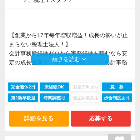
フ、税理士スタッフ
【創業から17年毎年増収増益！成長の勢いが止
まらない税理士法人！】
会計事務所経験ゼロから実務経験を積むなら安
keyboard_arrow_down
続きを読む
定の成長企業で、今後も拡大していく会計事務
所でスタートしましょう！
完全週休2日
未経験OK
残業30h以内
急 募
現在当社では「渋谷」「新宿」「錦糸町」
第2新卒歓迎
時間調整可
独立開業支援
歩合制度あり
「柏」「横浜」「大阪」の６拠点を展開してい
ます。
2021年6月に「渋谷オフィス」を新設し、その
詳細を見る
応募する
後「新宿オフィス」「大阪オフィス」「錦糸町
オフィス」が拡張移転！