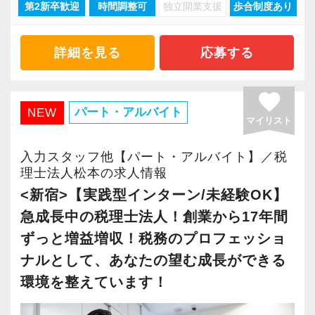
第2新卒歓迎
時間調整可
独立開業支援
歩合制度あり
現在当社では「渋谷」「新宿」「錦糸町」
長く安心して働ける環境を用意してお待ちして
とを第一に考えています。
って頂きます。決算書が出来ましたら、先輩ス
より多くの「ありがとう」と笑顔をいただき続
「柏」「横浜」「大阪」の６拠点を展開してい
おりますので、当社で将来の不安なく働いてみ
将来会計事務所で活躍したい熱い想いのある
タッフ・オフィス責任者からのチェックと国税
けるために「情熱家であれ！」がモットーで
ます。
ませんか？
方、お待ちしています！
詳細を見る
応募する
OBのダブルチェックがあります。
す。
2021年6月に「渋谷オフィス」を新設し、その
後「新宿オフィス」「大阪オフィス」「錦糸町
【錦糸町の事務所はこんなオフィスです】
【実務型研修・教育制度充実！学生の間に、こ
favorite
当社ならではの「仕事のステップ」を踏みなが
【求職者へのメッセージ】
オフィス」が拡張移転！
錦糸町は”当社創業の地“。
パート・アルバイト
NEW
れからの会計業界で生き残るために必要な専門
ら実務を経験することで、半年もすればある程
当社の実践型インターンでは、普段の学生生活
マイリスト
さらに2022年12月には「柏オフィス」を開設
17年間に及ぶ運営の中で、東京・千葉・埼玉と
性を磨けます】
度一人で仕事をすることができるようになりま
では扱うことのない専門性が高い業務をお任せ
し、2025年には大阪オフィスを増床するなど、
都心部から周辺エリアに至るまで、幅広い業種
会計業界はいずれコンピューターやAIに取って
入力スタッフ他【パート・アルバイト】／税
す。
します。
事業拡大を続けています。
理士法人松本の求人情報
のお客様とのご縁が誕生した場所です。
変わられる職業と言われています。
そのため、勢いだけではどうにもならない課題
安定性抜群の環境で自己成長を実現できます。
<新宿>【実践型インターン/未経験OK】
その中で生き残るためにできることはコンピュ
これまでも多くのインターン生が実践型インタ
や問題点もでてきますが、一つずつ確実に乗り
創業当時から現在までずっとお取引をしている
ーターやAIにはできないお客様とのコミュニケ
急成長中の税理士法人！創業から17年間
ーン制度を使い、ステップアップを実現してき
越えていきましょう！
社員の持つ「やる・やりたい」という気持ちを
お客様が多く、他の拠点よりもお客様とスタッ
ーション力を磨くこと。
ずっと増益増収！税務のプロフェッショ
た実績が当社にはあります！
常に自ら学ぶ姿勢で臨んでください。着実に実
大事にしているため、資格を持っていなくて
フの距離感が近いという特徴があります。
ナルとして、あなたの望む成長ができる
実践型インターンを通して学校では絶対に学ぶ
績を作りながら課題や問題の分析スキルを身に
も、スピーディーなキャリアアップが可能で
そんなお客様に寄り添い、頼れるパートナーと
当社では、全員がお客様のことを一番に考え、
環境を整えています！
ことができない知識と実務を徹底的に磨くこと
付ける経験を積むことが自信に繋がります。
す！
して専門性を活かしたい方に活躍していただき
最新の税務・会計サービスを提供しています。
ができます。
多くのインターン生を育成した実績があります