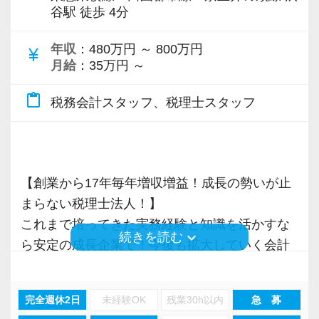
いった私たちの姿勢がお客様から評価されてい
谷駅 徒歩 4分
で、税務調査にも精通しています。
るからだと自負しています。
▽ステップ1(入社〜約1ヶ月)
【各種社会保険完備、ユニークな手当制度あ
先輩が担当しているお客様の月次試算表を作成
り】
年収
：480万円 ～ 800万円
currency_yen
税理士という仕事は不況に強い仕事で、融資対
今後もお客様に満足していただけるようにスキ
月給
：35万円 ～
しながら少しずつレベルアップしていきましょ
社会保険等の一般的な福利厚生の他に、各種手
応、給付金のサポート、補助金のサポートなど
ルの向上を目指し、税務のプロとして高い信頼
う。実際の数字に触れながら業務に取り組んで
当も充実。
content_paste
お手伝いできる業務は数多く存在しています。
税務会計スタッフ、税理士スタッフ
を獲得していきます。
頂くことで、より理解と知識が深まります！
税務能力検定等の資格検定に合格するともらえ
そのため、全拠点でスタッフの増員に力を入れ
お客様から信頼され、心の通ったサービスを提
る「合格手当」など、当社ならではの制度を設
ており、さらなるサービス品質の向上を目指し
供する真の「税務プロフェッショナル」として
▽ステップ2(2ヶ月目〜)
けているので、ぜひ活用してください。
ています。
の道を私たちと一緒に歩んでみませんか？
そろそろ入力業務に慣れてきますので、本人の
詳しくはこちら（リンク先：https://www.tokyo-
【創業から17年毎年増収増益！成長の勢いが止
希望に応じて決算業務、年末調整業務、確定申
consulting.com/recruit/environment/benefits）
まらない税理士法人！】
また、職場環境の改善に積極的に取り組む企業
【目指すは“大家族のような会社”明るく楽しく一
告業務にもチャレンジして頂けます。先輩スタ
これまで培ってきた実務経験と知識を活かすな
に対して認証される「社労士診断認証制度」を
緒に働ける方を求めています】
ッフがサポートしますので、安心して税務・会
【成長のための5つのこだわりを大事にしていま
keyboard_arrow_down
続きを読む
ら安定の成長企業で！今後も拡大していく会計
取得しました。
「こんな明るい事務所ははじめて」と言われる
計の業務を一通り覚えられます！
す】
事務所で幅広い業務にチャレンジしながら成長
「職場環境改善宣言企業」と「経営労務診断実
ほど、仲が良くて明るいのが当社の特徴です。
仕事をする上では5つのこだわり「クイックレス
を目指しましょう！
施企業」の認定を受け、今後も社員が働きやす
実践型インターンは成⻑性を重視していて、や
▽ステップ3(4ヶ月目〜)
ポンス・プラス思考・有言実行・他責禁止・気
完全週休2日
未経験OK
残業30h以内
急 募
い環境づくりを積極的に推進していきます。
りがいを持てることとステップアップできるこ
一通りの業務を覚えたら、自分自身で決算を行
配り」を掲げ、一人ひとりが実行しています。