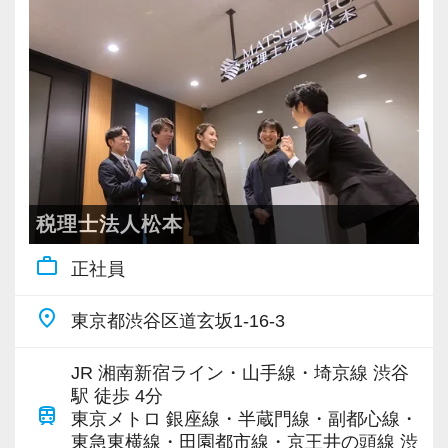
充実した実務重視のOJTで、安心して職務経験
ウハウや知識の面でも学べることが非常に多い
ーション力を磨くこと。
心して飛び込んできてください！
と知識をゼロから身に付けられます！
環境です。
当社ならではの「仕事のステップ」を踏みなが
税務・会計の経験と知識を磨きながらステップ
これからどんどん成長していくオフィスなの
当社では、全員がお客様のことを一番に考え、
ら実務を経験することで、半年もすればある程
アップを目指しませんか？
で、多彩なキャリアを描きながら活躍できるチ
最新の税務・会計サービスを提供しています。
度一人で仕事をすることができるようになりま
ャンスが広がっています。
現時点で深い知識や経験をお持ちでなくても安
す。
【対象業種100種以上！節税・融資・税務調査に
心してください！
強い税理士法人です】
【ご紹介が多い安定企業でお客様から一番に信
社員と同じように実務経験を積みながら税法や
これまでも多くのインターン生が実践型インタ
創業以来17年連続増収増益、顧問先数2500以
頼される税務のプロを目指せます】
税理士法人松本
会計の知識を得られるようフォロー体制はバッ
ーン制度を使い、ステップアップを実現してき
上、全国6拠点で安定的に成長中です。
私達は「税務のプロフェッショナルとしてお客
チリです。
た実績が当社にはあります！
work_outline
正社員
お客様に事務所までご来社いただく来所型サー
様に寄り添う」ことが一つの使命です。
実践型インターンを通して学校では絶対に学ぶ
ビスで、中小企業の経営を幅広くサポートして
【先輩スタッフのサポートを受けながら段階を
ことができない知識と実務を徹底的に磨くこと
place
東京都渋谷区道玄坂1-16-3
います。
お客様から「こうしたい」という理想をいただ
踏んでステップアップできます♪】
ができます。
いたら、それを一緒になって実現するために大
入社してからのステップアッププランを準備し
JR 湘南新宿ライン・山手線・埼京線 渋谷
専門Webサイトを10サイト以上運営しており、
きく力を発揮できる存在でありたいと考えてい
駅 徒歩 4分
ています。あなたの成長にあわせてステップア
インターン終了後は新卒採用の道も用意してい
train
新規顧問契約のお客様が毎年400件以上増加！
東京メトロ 銀座線・半蔵門線・副都心線・
ます。ご紹介案件が7割を超えているのも、そう
ップしていきましょう。
ます。26卒のインターン生も入社予定です。
東急東横線・田園都市線・京王井の頭線 渋
各オフィスに国税OB税理士が在籍しているの