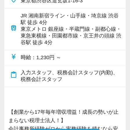
東京都渋谷区道玄坂1-16-3
【こんな方を求めています】
あれば全員が自分事として全力でサポートし合
・新しいことでも吸収して取り組んでいただけ
専門Webサイトを10サイト以上運営しており、
っています。
JR 湘南新宿ライン・山手線・埼京線 渋谷
る人
新規顧問契約のお客様が毎年400件以上増加！
駅 徒歩 4分
OJTや研修など一人ひとりの実力に合わせた指
train
・積極性と向上心を持ち合わせている人
各オフィスに国税OB税理士が在籍しているの
東京メトロ 銀座線・半蔵門線・副都心線・
導を行っているので安心してください。
東急東横線・田園都市線・京王井の頭線 渋
・わからないことはわからないと素直に言える
で、税務調査にも精通しています。
せっかく持っている能力も、継続した努力がな
谷駅 徒歩 4分
人
ければ開花することはありません。
・はじめてのことでも前向きに取り組める人
税理士という仕事は不況に強い仕事で、融資対
currency_yen
実直に自己を高めていこうとすることができる
時給
：1,230円 ～
応、給付金のサポート、補助金のサポートなど
方からの応募をお待ちしています！
【ITシステム完備で効率よく業務をこなせま
お手伝いできる業務は数多く存在しています。
入力スタッフ、税務会計スタッフ(内勤)、
content_paste
す】
そのため、全拠点でスタッフの増員に力を入れ
税務会計スタッフ
【ご紹介が多い安定企業でお客様から一番に信
IT化が非常に進んでいるのも当社の特徴。
ており、さらなるサービス品質の向上を目指し
頼される税務のプロを目指せます】
代表が作業環境にも気を配っており、デュアル
ています。
私達は「税務のプロフェッショナルとしてお客
モニターを全席設置。
様に寄り添う」ことが一つの使命です。
【創業から17年毎年増収増益！成長の勢いが止
入力もAI-OCRを使用して、業務効率化とペーパ
また、職場環境の改善に積極的に取り組む企業
まらない税理士法人！】
ーレス化を進めています。kintoneや
に対して認証される「社労士診断認証制度」を
お客様から「こうしたい」という理想をいただ
会計事務所経験ゼロから実務経験を積むなら安
LINEWORKS、クラウドサインなどを活用して
取得しました。