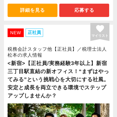
施企業」の認定を受け、今後も社員が働きやす
ます。
当社ならではの「仕事のステップ」を踏みなが
績を作りながら課題や問題の分析スキルを身に
チームで動いているので、わからないことや困
い環境づくりを積極的に推進していきます。
入社後はOJTとOFF-JTを並行してマンツーマン
2021年6月に「渋谷オフィス」を新設し、その
ら実務を経験することで、半年もすればある程
詳細を見る
応募する
付ける経験を積むことが自信に繋がります。
ったことの相談先にも迷わず、何でもすぐに聞
長く安心して働ける環境を用意してお待ちして
で指導します。
後「新宿オフィス」「大阪オフィス」「錦糸町
度一人で仕事をすることができるようになりま
多くのインターン生を育成した実績があります
くことができて安心です。
おりますので、当社で将来の不安なく働いてみ
まったくの未経験者であれば、税務や会計に関
オフィス」が拡張移転！
す。
ので、安心して仲間と一緒に働く楽しさと自分
favorite
ませんか？
する座学や教養はOFF-JTで学びながら実務やお
さらに2022年12月には「柏オフィス」を開設
正社員
NEW
の成⻑を日々実感して頂けると思います。
数字が好きで人と関わるのが好きな人でした
マイリスト
客様対応についてはOJTで実践的に研修を実
し、2025年には大阪オフィスを増床するなど、
これまでも多くのインターン生が実践型インタ
自分が「将来こうなりたい」「こんな風に成⻑
ら、この仕事に向いていると思います。
【渋谷の事務所はこんなオフィスです】
施。
事業拡大を続けています。
ーン制度を使い、ステップアップを実現してき
税務会計スタッフ他【正社員】／税理士法人
したい」「こういうサービスを提供したい」と
お客様からの「ありがとう」が、最大のやりが
2021年6月にオープンしたオフィス。
社内のロープレでお客様対応の練習ができるの
安定性抜群の環境で自己成長を実現できます。
た実績が当社にはあります！
松本の求人情報
いう夢を語れる若いパワーのある方を求めてい
いになります！
新宿オフィスの精鋭スタッフが立ち上げメンバ
で、より堅実にステップアップすることができ
実践型インターンを通して学校では絶対に学ぶ
<新宿>【正社員/実務経験3年以上】新宿
ます。
ーとして運営をスタートしました。
ます。
社員の持つ「やる・やりたい」という気持ちを
ことができない知識と実務を徹底的に磨くこと
三丁目駅直結の新オフィス！“まずはやっ
新しい扉を開けるのはとても勇気がいることで
はじめての仕事には不安もあるかもしれません
都心部ということもあり、IT系など最先端の技
まずは簡単な入力業務から少しずつ仕事に慣れ
大事にしているため、資格を持っていなくて
ができます。
てみる”という挑戦心を大切にする社風。
すが、輝ける未来のために一歩を踏み出して一
が、当社は同じ目標をもったインターンの数も
術を取り扱うお客様が多いのが特徴です。
てもらい、できることを増やしながら徐々に担
も、スピーディーなキャリアアップが可能で
緒に頑張っていきませんか？
多く心強いですよ。やる気のある方、ご応募お
安定と成長を両立できる環境でステップ
当をお任せしていきます。
す！
インターン終了後は新卒採用の道も用意してい
待ちしています！
アップしませんか？
20代が中心となっており、専門学校が近くにあ
ます。26卒のインターン生も入社予定です。
【現役スタッフの声】
ることから資格取得に励むスタッフが多く活躍
私たちが未経験者に求めるのは、謙虚さと素直
充実した実務重視のOJTで、安心して職務経験
しています。
さです。
と知識をゼロから身に付けられます！
【各種社会保険完備、ユニークな手当制度あ