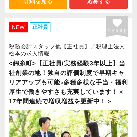
詳細を見る
応募する
待ちしています！
きる職場です。
昇級は年に2回の自己申請制で何度でもチャレン
ませんか？
自分が「将来こうなりたい」「こんな風に成⻑
2021年6月に「渋谷オフィス」を新設し、その
新たなマネージャー候補として、将来的にオフ
ジできます。
したい」「こういうサービスを提供したい」と
後「新宿オフィス」「大阪オフィス」「錦糸町
favorite
ィスを任せられる方の力を求めています。
【新宿の事務所はこんなオフィスです】
いう夢を語れる若いパワーのある方を求めてい
オフィス」が拡張移転！
正社員
NEW
マイリスト
【定期的な班替えや席替えで、より多くのこと
20代のスタッフが多数在籍しており、当社拠点
ます。
さらに2022年12月には「柏オフィス」を開設
税理士資格がなくてもOK！
を学べる体制！】
のなかでも一番明るく元気なオフィスです。
新しい扉を開けるのはとても勇気がいることで
し、2025年には大阪オフィスを増床するなど、
税務会計スタッフ他【正社員】／税理士法人
やる気とコミュニケーション能力を重視しま
当社ではフリーアドレスと固定席を併用しなが
新宿三丁目駅直結で交通の便がよく、通勤しや
すが、輝ける未来のために一歩を踏み出して一
事業拡大を続けています。
松本の求人情報
す。
ら業務を行っています。
すい立地にあります。
緒に頑張っていきませんか？
安定性抜群の環境で自己成長を実現できます。
<錦糸町>【正社員/実務経験3年以上】当
税理士はサービス業です。誠実に仕事を行い、
そのなかで定期的な席替えやチームの班替えを
社創業の地！独自の評価制度で早期キャ
お客様に満足していただくことを大事にしてく
実施。得意分野や経験の異なる様々な人と一緒
飲食業や接客業のお客様が多く、お客様のご紹
【現役スタッフの声】
社員の持つ「やる・やりたい」という気持ちを
リアアップも可能♪多種多様な手当・福利
れる方を求めています。
に仕事を行うことで、より柔軟かつ多彩なノウ
介から新しいお客様も増えております。
大事にしているため、資格を持っていなくて
厚生で働きやすさも充実しています！＜
ハウや知識を身に付けられる体制を整えていま
実務重視の研修を幅広く実施しているため、ス
インターンから新卒で入社しました。
も、スピーディーなキャリアアップが可能で
17年間連続で増収増益を更新中！＞
スキルと経験に合わせてキャリアを重ねつつ、
す。
ピーディーに経験値を積むことができるのが最
インターン時代は「ここまでやるの！？」とい
す！
部下のマネジメントも少しずつお任せして自信
また関西・関東とそれぞれの拠点での交流もあ
大の魅力です。
うくらい実践に近い形の業務を任されて大変な1
を持っていけるよう私たちもバックアップしま
り、オンライン・オフラインを問わず気軽に話
年でしたが、だからこそ実力がつき達成感を得
会計事務所経験者の方には幅広い業務に携わっ
す。
し合える社風です。
バリバリ働いて活躍したい方、大歓迎です！
ることができました。
ていただき、早い段階から部下やチームのマネ