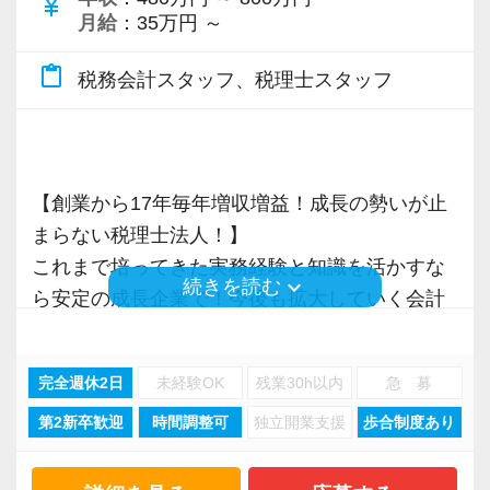
currency_yen
きく力を発揮できる存在でありたいと考えてい
IT化が非常に進んでいるのも当社の特徴。
けるために「情熱家であれ！」がモットーで
会社の良いところは“温かさ”があります。
月給
：35万円 ～
ます。ご紹介案件が7割を超えているのも、そう
代表が作業環境にも気を配っており、デュアル
税理士という仕事は不況に強い仕事で、融資対
す。
お客様に対しても、仲間に対しても、アットホ
いった私たちの姿勢がお客様から評価されてい
モニターを全席設置。
応、給付金のサポート、補助金のサポートなど
content_paste
税務会計スタッフ、税理士スタッフ
ームで明るい会社です。
るからだと自負しています。
入力もAI-OCRを使用して、業務効率化とペーパ
お手伝いできる業務は数多く存在しています。
【求職者へのメッセージ】
チームで動いているので、わからないことや困
ーレス化を進めています。kintoneや
そのため、全拠点でスタッフの増員に力を入れ
当社の実践型インターンでは、普段の学生生活
ったことの相談先にも迷わず、何でもすぐに聞
今後もお客様に満足していただけるようにスキ
LINEWORKS、クラウドサインなどを活用して
ており、さらなるサービス品質の向上を目指し
では扱うことのない専門性が高い業務をお任せ
くことができて安心です。
ルの向上を目指し、税務のプロとして高い信頼
いるので効率よくストレスフリーに業務をこな
ています。
します。
【創業から17年毎年増収増益！成長の勢いが止
を獲得していきます。
せます。
そのため、勢いだけではどうにもならない課題
まらない税理士法人！】
数字が好きで人と関わるのが好きな人でした
お客様から信頼され、心の通ったサービスを提
ぜひ体験してください！
また、職場環境の改善に積極的に取り組む企業
や問題点もでてきますが、一つずつ確実に乗り
これまで培ってきた実務経験と知識を活かすな
ら、この仕事に向いていると思います。
keyboard_arrow_down
続きを読む
供する真の「税務プロフェッショナル」として
に対して認証される「社労士診断認証制度」を
越えていきましょう！
ら安定の成長企業で！今後も拡大していく会計
お客様からの「ありがとう」が、最大のやりが
の道を私たちと一緒に歩んでみませんか？
【明確なキャリアパスで成長をバックアップし
取得しました。
常に自ら学ぶ姿勢で臨んでください。着実に実
事務所で幅広い業務にチャレンジしながら成長
いになります！
ます】
「職場環境改善宣言企業」と「経営労務診断実
績を作りながら課題や問題の分析スキルを身に
を目指しましょう！
完全週休2日
未経験OK
残業30h以内
急 募
【将来オフィスをお任せできる貴方の力を求め
キャリアステップは等級制（1〜6等級）で、求
施企業」の認定を受け、今後も社員が働きやす
付ける経験を積むことが自信に繋がります。
はじめての仕事には不安もあるかもしれません
ています】
められる業務レベルや役割を明確にしていま
い環境づくりを積極的に推進していきます。
多くのインターン生を育成した実績があります
第2新卒歓迎
時間調整可
独立開業支援
歩合制度あり
現在当社では「渋谷」「新宿」「錦糸町」
が、当社は同じ目標をもったインターンの数も
積み重ねてこられた知識と経験を生かして、さ
す。目標設定がしやすく、成長を実感しながら
長く安心して働ける環境を用意してお待ちして
ので、安心して仲間と一緒に働く楽しさと自分
「柏」「横浜」「大阪」の６拠点を展開してい
多く心強いですよ。やる気のある方、ご応募お
らなる活躍の場を求めている貴方の力を発揮で
ステップアップが可能です。
おりますので、当社で将来の不安なく働いてみ
の成⻑を日々実感して頂けると思います。
ます。