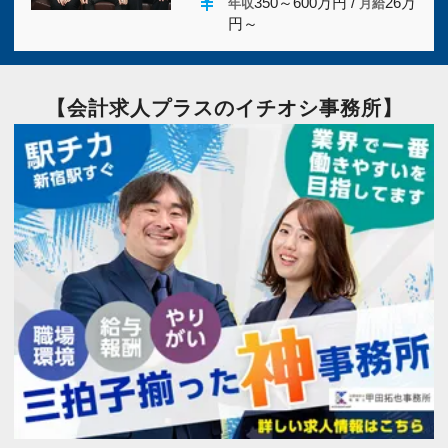
currency_yen
350～600万円 /
26万
年収
月給
愛知県
(6)
三重県
(2)
円～
滋賀県
(2)
京都府
(2)
【会計求人プラスのイチオシ事務所】
大阪府
(24)
兵庫県
(2)
奈良県
(2)
和歌山県
(2)
鳥取県
(2)
島根県
(2)
岡山県
(2)
広島県
(5)
山口県
(2)
徳島県
(4)
香川県
(2)
愛媛県
(2)