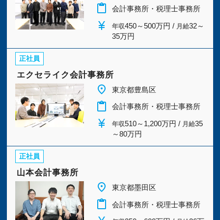
今すぐ会員登録
content_paste
会計事務所・税理士事務所
福島県
(2)
茨城県
(2)
currency_yen
450～500万円 /
32～
年収
月給
35万円
PC版サイトを見る
栃木県
(2)
群馬県
(2)
正社員
埼玉県
(6)
千葉県
(8)
エクセライク会計事務所
採用ご担当者様
place
東京都豊島区
東京都
(124)
神奈川県
(10)
content_paste
会計事務所・税理士事務所
currency_yen
510～1,200万円 /
35
新潟県
(3)
富山県
(2)
年収
月給
～80万円
石川県
(2)
福井県
(2)
正社員
山本会計事務所
山梨県
(2)
長野県
(2)
place
東京都墨田区
content_paste
会計事務所・税理士事務所
岐阜県
(2)
静岡県
(2)