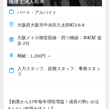
【対象業種100種以上！節税・融資・税務調査に
税理士法人松本
強い税理士法人です】
work_outline
パート・アルバイト
創業以来17年連続増収増益、顧問先数2500以
上、全国6拠点で安定的に成長中です。
place
大阪府大阪市中央区久太郎町3-6-8
お客様に事務所までご来社いただく来所型サー
ビスで、中小企業の経営を幅広くサポートして
大阪メトロ御堂筋線・四つ橋線：本町駅 徒
train
います。
歩 2分
currency_yen
時給
：1,200円 ～
専門Webサイトを10サイト以上運営しており、
新規顧問契約のお客様が毎年400件以上増加！
入力スタッフ、総務スタッフ、事務スタッ
content_paste
各オフィスに国税OB税理士が在籍しているの
フ
で、税務調査にも精通しています。
税理士という仕事は不況に強い仕事で、融資対
応、給付金のサポート、補助金のサポートなど
【創業から17年毎年増収増益！成長の勢いが止
お手伝いできる業務は数多く存在しています。
まらない税理士法人！】