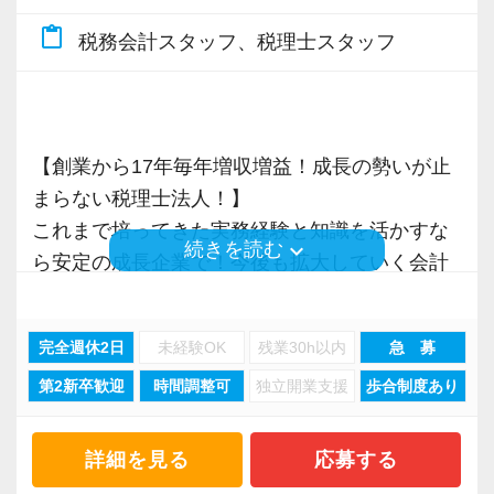
で、税務調査にも精通しています。
入力もAI-OCRを使用して、業務効率化とペーパ
配り」を掲げ、一人ひとりが実行しています。
ルの向上を目指し、税務のプロとして高い信頼
くことができて安心です。
content_paste
税務会計スタッフ、税理士スタッフ
ーレス化を進めています。kintoneや
より多くの「ありがとう」と笑顔をいただき続
を獲得していきます。
税理士という仕事は不況に強い仕事で、融資対
LINEWORKS、クラウドサインなどを活用して
けるために「情熱家であれ！」がモットーで
お客様から信頼され、心の通ったサービスを提
数字が好きで人と関わるのが好きな人でした
応、給付金のサポート、補助金のサポートなど
いるので効率よくストレスフリーに業務をこな
す。
供する真の「税務プロフェッショナル」として
ら、この仕事に向いていると思います。
お手伝いできる業務は数多く存在しています。
せます。
の道を私たちと一緒に歩んでみませんか？
お客様からの「ありがとう」が、最大のやりが
そのため、全拠点でスタッフの増員に力を入れ
【創業から17年毎年増収増益！成長の勢いが止
ぜひ体験してください！
【求職者へのメッセージ】
いになります！
ており、さらなるサービス品質の向上を目指し
まらない税理士法人！】
異業種からの転職者が多く、銀行員・営業・保
【目指すは“大家族のような会社”明るく楽しく一
ています。
これまで培ってきた実務経験と知識を活かすな
keyboard_arrow_down
続きを読む
【明確なキャリアパスで成長をバックアップし
険外交員・経理・事務などユニークな職歴を持
緒に働ける方を求めています】
はじめての仕事には不安もあるかもしれません
ら安定の成長企業で！今後も拡大していく会計
ます】
った仲間がたくさんいます。
「こんな明るい事務所ははじめて」と言われる
が、当社は同じ目標をもったインターンの数も
また、職場環境の改善に積極的に取り組む企業
事務所で幅広い業務にチャレンジしながら成長
キャリアステップは等級制（1〜6等級）で、求
共通しているのは“諦めない心”を持っているこ
ほど、仲が良くて明るいのが当社の特徴です。
多く心強いですよ。やる気のある方、ご応募お
に対して認証される「社労士診断認証制度」を
を目指しましょう！
められる業務レベルや役割を明確にしていま
と。
完全週休2日
未経験OK
残業30h以内
急 募
実践型インターンは成⻑性を重視していて、や
待ちしています！
取得しました。
す。目標設定がしやすく、成長を実感しながら
未経験のオフィスワークでも前向きに取り組み
りがいを持てることとステップアップできるこ
「職場環境改善宣言企業」と「経営労務診断実
第2新卒歓迎
時間調整可
独立開業支援
歩合制度あり
現在当社では「渋谷」「新宿」「錦糸町」
ステップアップが可能です。
続けることができる人、わからないことは一人
とを第一に考えています。
施企業」の認定を受け、今後も社員が働きやす
「柏」「横浜」「大阪」の６拠点を展開してい
昇級は年に2回の自己申請制で何度でもチャレン
で悩まずにどんどん聞ける人は、ぐんぐん成長
将来会計事務所で活躍したい熱い想いのある
い環境づくりを積極的に推進していきます。
ます。
詳細を見る
応募する
ジできます。
できるはずです。
方、お待ちしています！
長く安心して働ける環境を用意してお待ちして
2021年6月に「渋谷オフィス」を新設し、その