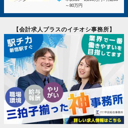
～80万円
愛知県
(5)
三重県
(2)
滋賀県
(2)
京都府
(2)
【会計求人プラスのイチオシ事務所】
大阪府
(30)
兵庫県
(2)
奈良県
(2)
和歌山県
(2)
鳥取県
(2)
島根県
(2)
岡山県
(2)
広島県
(5)
山口県
(2)
徳島県
(4)
香川県
(2)
愛媛県
(2)