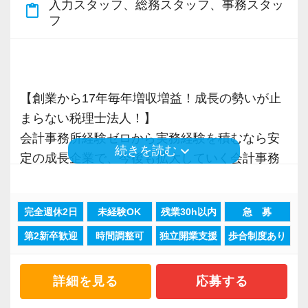
入力スタッフ、総務スタッフ、事務スタッ
content_paste
フ
【スタートアップ企業の支援に特化した税理士
法人です！】
株式上場を果たした企業は直近8年間で32社以
上。
【創業から17年毎年増収増益！成長の勢いが止
株式上場を目指すスタートアップ支援に特化し
まらない税理士法人！】
た税理士事務所です。
会計事務所経験ゼロから実務経験を積むなら安
keyboard_arrow_down
スタートアップ企業が成長していく過程で、必
続きを読む
定の成長企業で、今後も拡大していく会計事務
要なサポートができるのが大きな強み。
所でスタートしましょう！
「スタートアップ支援No1はGemstone税理士法
人」と言ってくださるお客様も多いです。
完全週休2日
未経験OK
残業30h以内
急 募
現在当社では「渋谷」「新宿」「錦糸町」
お客様は上場会社、ベンチャー企業から大学教
第2新卒歓迎
時間調整可
独立開業支援
歩合制度あり
「柏」「横浜」「大阪」の６拠点を展開してい
授、士業までさまざまですが、共通しているの
ます。
は、今まさに急成⻑中の企業が多いというこ
2021年6月に「渋谷オフィス」を新設し、その
詳細を見る
応募する
と。
後「新宿オフィス」「大阪オフィス」「錦糸町