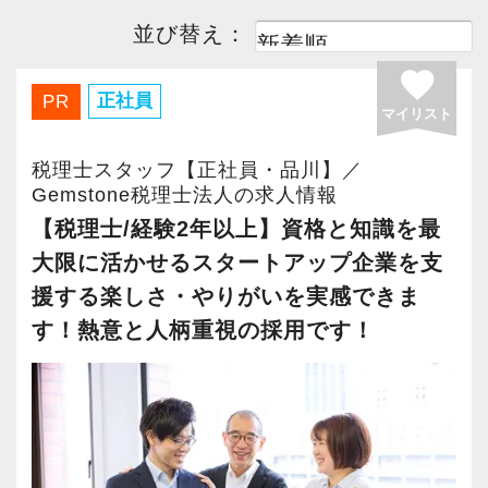
高知県
(2)
福岡県
(8)
並び替え：
favorite
佐賀県
(2)
長崎県
(2)
正社員
PR
マイリスト
熊本県
(2)
大分県
(2)
税理士スタッフ【正社員・品川】／
Gemstone税理士法人の求人情報
宮崎県
(2)
鹿児島県
(2)
【税理士/経験2年以上】資格と知識を最
沖縄県
(2)
大限に活かせるスタートアップ企業を支
援する楽しさ・やりがいを実感できま
す！熱意と人柄重視の採用です！