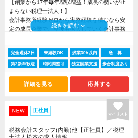
【創業から17年毎年増収増益！成長の勢いが止
そのため、全拠点でスタッフの増員に力を入れ
思います。
私達は「税務のプロフェッショナルとしてお客
【求職者へのメッセージ】
まらない税理士法人！】
ており、さらなるサービス品質の向上を目指し
様に寄り添う」ことが一つの使命です。
パソコンが苦手でない方なら、どなたでも楽し
会計事務所経験ゼロから実務経験を積むなら安
ています。
☆ぜひ事務所の雰囲気を御覧ください！☆
keyboard_arrow_down
続きを読む
く取り組んでいただける仕事です。
定の成長企業で、今後も拡大していく会計事務
お客様から「こうしたい」という理想をいただ
同じようなライフスタイルの方がいるので、安
所でスタートしましょう！
また、職場環境の改善に積極的に取り組む企業
いたら、それを一緒になって実現するために大
心して仲間と一緒に働く楽しさを実感していた
に対して認証される「社労士診断認証制度」を
きく力を発揮できる存在でありたいと考えてい
だけると思います。
完全週休2日
未経験OK
残業30h以内
急 募
現在当社では「渋谷」「新宿」「錦糸町」
取得しました。
ます。ご紹介案件が7割を超えているのも、そう
社内イベントも多く、アットホームな雰囲気の
第2新卒歓迎
時間調整可
独立開業支援
歩合制度あり
「柏」「横浜」「大阪」の６拠点を展開してい
「職場環境改善宣言企業」と「経営労務診断実
いった私たちの姿勢がお客様から評価されてい
会社です。
ます。
施企業」の認定を受け、今後も社員が働きやす
るからだと自負しています。
明るく周りへの気遣いができる方、お待ちして
2021年6月に「渋谷オフィス」を新設し、その
詳細を見る
応募する
い環境づくりを積極的に推進していきます。
います！
後「新宿オフィス」「大阪オフィス」「錦糸町
長く安心して働ける環境を用意してお待ちして
今後もお客様に満足していただけるようにスキ
オフィス」が拡張移転！
おりますので、当社で将来の不安なく働いてみ
ルの向上を目指し、税務のプロとして高い信頼
favorite
さらに2022年12月には「柏オフィス」を開設
正社員
NEW
ませんか？
を獲得していきます。
マイリスト
し、2025年には大阪オフィスを増床するなど、
お客様から信頼され、心の通ったサービスを提
事業拡大を続けています。
【渋谷の事務所はこんなオフィスです】
供する真の「税務プロフェッショナル」として
税務会計スタッフ(内勤)他【正社員】／税理
安定性抜群の環境で自己成長を実現できます。
士法人松本の求人情報