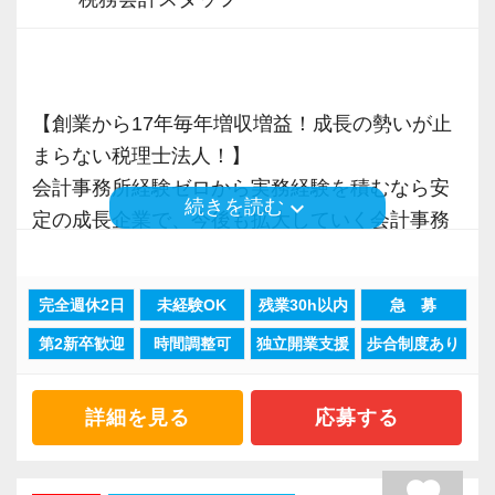
【ご紹介が多い安定企業でお客様から一番に信
仕事は基本的にチーム制で、グループチャット
ており、さらなるサービス品質の向上を目指し
頼される税務のプロを目指せます】
で常に複数人が進捗を確認。
ています。
私達は「税務のプロフェッショナルとしてお客
万が一のときでも全員でバックアップできるよ
様に寄り添う」ことが一つの使命です。
【創業から17年毎年増収増益！成長の勢いが止
うになっているので、安心して働けます！
また、職場環境の改善に積極的に取り組む企業
まらない税理士法人！】
に対して認証される「社労士診断認証制度」を
お客様から「こうしたい」という理想をいただ
会計事務所経験ゼロから実務経験を積むなら安
【求職者へのメッセージ】
取得しました。
いたら、それを一緒になって実現するために大
keyboard_arrow_down
続きを読む
定の成長企業で、今後も拡大していく会計事務
人を大事に育てるカルチャーが根付いている会
「職場環境改善宣言企業」と「経営労務診断実
きく力を発揮できる存在でありたいと考えてい
所でスタートしましょう！
社です。
施企業」の認定を受け、今後も社員が働きやす
ます。ご紹介案件が7割を超えているのも、そう
一人一人のスタッフが、⻑期的な視野で成⻑・
い環境づくりを積極的に推進していきます。
いった私たちの姿勢がお客様から評価されてい
完全週休2日
未経験OK
残業30h以内
急 募
現在当社では「渋谷」「新宿」「錦糸町」
活躍してくれることを期待しています。短期的
長く安心して働ける環境を用意してお待ちして
るからだと自負しています。
第2新卒歓迎
時間調整可
独立開業支援
歩合制度あり
「柏」「横浜」「大阪」の６拠点を展開してい
なスパンでの採用は考えていません。
おりますので、当社で将来の不安なく働いてみ
ます。
安心して、⻑く一緒に貢献の場を広げていける
ませんか？
今後もお客様に満足していただけるようにスキ
2021年6月に「渋谷オフィス」を新設し、その
ような会社を目指しています。
詳細を見る
応募する
ルの向上を目指し、税務のプロとして高い信頼
後「新宿オフィス」「大阪オフィス」「錦糸町
じっくり腰を据えてキャリアを積み上げていき
【大阪の事務所はこんなオフィスです】
を獲得していきます。
オフィス」が拡張移転！
たいという方からの応募をお待ちしています。
2018年10月にオープンして以降、怒涛の勢いで
お客様から信頼され、心の通ったサービスを提