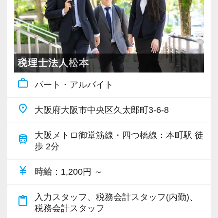
チーム制なので休みも取りやすく有給消化率は
【対象業種100種以上！節税・融資・税務調査に
100%です。
強い税理士法人です】
創業以来17年連続増収増益、顧問先数2500以
また、残業をしないための仕組みとして、朝メ
上、全国6拠点で安定的に成長中です。
税理士法人松本
ール・夕メールという業務日報を実施。
お客様に事務所までご来社いただく来所型サー
予定と実績にズレが生じていないかチェックす
work_outline
パート・アルバイト
ビスで、中小企業の経営を幅広くサポートして
ることで、見通しを立てて仕事をするスキルを
います。
place
身につけます。
大阪府大阪市中央区久太郎町3-6-8
さらに、繁忙期に仕事が偏らないよう、社内で
専門Webサイトを10サイト以上運営しており、
大阪メトロ御堂筋線・四つ橋線：本町駅 徒
調整をかけて、年間を通して業務を平準化して
train
新規顧問契約のお客様が毎年400件以上増加！
歩 2分
います。
各オフィスに国税OB税理士が在籍しているの
この3年間、繁忙期でも土日出勤はゼロ、45時間
currency_yen
で、税務調査にも精通しています。
時給
：1,200円 ～
以上/月残業したスタッフも3年間で1人（1回だ
け。残業代支給済）しかいません。
入力スタッフ、税務会計スタッフ(内勤)、
税理士という仕事は不況に強い仕事で、融資対
content_paste
税務会計スタッフ
応、給付金のサポート、補助金のサポートなど