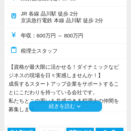
JR 各線 品川駅 徒歩 2分
train
京浜急行電鉄 本線 品川駅 徒歩 2分
currency_yen
年収
：600万円 ～ 800万円
content_paste
税理士スタッフ
【資格が最大限に活かせる！ダイナミックなビ
ジネスの現場を日々実感しませんか！】
成⻑するスタートアップ企業をサポートするこ
とにこだわりを持っている会社です。
私たちとこの思いを共感できる税理士の仲間を
keyboard_arrow_down
続きを読む
募集します。
通常の税務会計業務に飽きたらない方、コツコ
ツ仕事をこなすことが得意な方、さらなるスキ