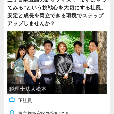
新しい扉を開けるのはとても勇気がいることで
はじめての仕事には不安もあるかもしれません
都心部ということもあり、IT系など最先端の技
まずは簡単な入力業務から少しずつ仕事に慣れ
大事にしているため、資格を持っていなくて
ができます。
てみる”という挑戦心を大切にする社風。
すが、輝ける未来のために一歩を踏み出して一
が、当社は同じ目標をもったインターンの数も
術を取り扱うお客様が多いのが特徴です。
てもらい、できることを増やしながら徐々に担
も、スピーディーなキャリアアップが可能で
緒に頑張っていきませんか？
多く心強いですよ。やる気のある方、ご応募お
安定と成長を両立できる環境でステップ
当をお任せしていきます。
す！
インターン終了後は新卒採用の道も用意してい
待ちしています！
アップしませんか？
20代が中心となっており、専門学校が近くにあ
ます。26卒のインターン生も入社予定です。
【現役スタッフの声】
ることから資格取得に励むスタッフが多く活躍
私たちが未経験者に求めるのは、謙虚さと素直
充実した実務重視のOJTで、安心して職務経験
しています。
さです。
と知識をゼロから身に付けられます！
【各種社会保険完備、ユニークな手当制度あ
インターンから新卒で入社しました。
常に学ぶ姿勢を忘れず、謙虚に仕事に取り組ん
税務・会計の経験と知識を磨きながらステップ
り】
インターン時代は「ここまでやるの！？」とい
若いメンバーが多く明るい雰囲気で、全員がや
でくださる方を求めます。
アップを目指しませんか？
社会保険等の一般的な福利厚生の他に、各種手
うくらい実践に近い形の業務を任されて大変な1
る気に満ちあふれています。
わからないことがあれば、誰でも最初は初心者
当も充実。
年でしたが、だからこそ実力がつき達成感を得
自主性がある方には活躍できる舞台はいくらで
なので、遠慮なく何でも聞いてください。
【対象業種100種以上！節税・融資・税務調査に
税務能力検定等の資格検定に合格するともらえ
ることができました。
もご用意するので、この業界で何か成し遂げた
強い税理士法人です】
る「合格手当」など、当社ならではの制度を設
まだ入社１年目ですが、すでに法人20件・個人8
い目標がある方は、ぜひ当社の門を叩いてくだ
【こんな方を求めています】
創業以来17年連続増収増益、顧問先数2500以
けているので、ぜひ活用してください。
税理士法人松本
件を担当させてもらっています。
さい！
・新しいことでも吸収して取り組んでいただけ
上、全国6拠点で安定的に成長中です。
詳しくはこちら（リンク先：https://www.tokyo-
work_outline
正社員
る人
お客様に事務所までご来社いただく来所型サー
consulting.com/recruit/environment/benefits）
現在は、税理士を目指して勉強にも励んでいま
【ご紹介が多い安定企業でお客様から一番に信
・積極性と向上心を持ち合わせている人
ビスで、中小企業の経営を幅広くサポートして
す。
place
東京都新宿区新宿5-17-5