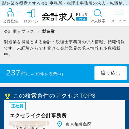
製造業を得意とする会計事務所・税理士事務所の求人・転職情報
求人検索
会員登録
ログイン
会計求人プラス
製造業
製造業を得意とする会計・税理士事務所の求人情報、転職情報
ログイン
です。未経験からでも働ける会計業界の求人情報も多数掲載
中。
最近見た求人
237
件
(1～30件を表示中)
マイリスト
北海道
(6)
青森県
(2)
この検索条件のアクセスTOP3
emoji_events
正社員
岩手県
(2)
宮城県
(4)
お問い合わせ
エクセライク会計事務所
秋田県
(2)
山形県
(2)
place
東京都豊島区