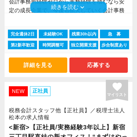
ています。
【現在のスタッフの6割が業界未経験者！異業種
会計事務所経験ゼロから実務経験を積むなら安
▽ステップ3(4ヶ月目〜)
では扱うことのない専門性が高い業務をお任せ
在、後輩の手本になるような存在になれるよう
keyboard_arrow_down
続きを読む
からの転職も大歓迎！専門用語を一から教えま
定の成長企業で、今後も拡大していく会計事務
一通りの業務を覚えたら、自分自身で決算を行
します。
に頑張っています。
また、職場環境の改善に積極的に取り組む企業
す】
所でスタートしましょう！
って頂きます。決算書が出来ましたら、先輩ス
そのため、勢いだけではどうにもならない課題
に対して認証される「社労士診断認証制度」を
当社で活躍する未経験者は6割を占めているの
タッフ・オフィス責任者からのチェックと国税
や問題点もでてきますが、一つずつ確実に乗り
会社の良いところは“温かさ”があります。
完全週休2日
未経験OK
残業30h以内
急 募
取得しました。
で、育成には多くの実績と自信があります。
現在当社では「渋谷」「新宿」「錦糸町」
OBのダブルチェックがあります。
越えていきましょう！
お客様に対しても、仲間に対しても、アットホ
「職場環境改善宣言企業」と「経営労務診断実
第2新卒歓迎
時間調整可
独立開業支援
歩合制度あり
安心してこの業界に飛び込んできてください！
「柏」「横浜」「大阪」の６拠点を展開してい
常に自ら学ぶ姿勢で臨んでください。着実に実
ームで明るい会社です。
施企業」の認定を受け、今後も社員が働きやす
ます。
当社ならではの「仕事のステップ」を踏みなが
績を作りながら課題や問題の分析スキルを身に
チームで動いているので、わからないことや困
い環境づくりを積極的に推進していきます。
入社後はOJTとOFF-JTを並行してマンツーマン
2021年6月に「渋谷オフィス」を新設し、その
ら実務を経験することで、半年もすればある程
詳細を見る
応募する
付ける経験を積むことが自信に繋がります。
ったことの相談先にも迷わず、何でもすぐに聞
長く安心して働ける環境を用意してお待ちして
で指導します。
後「新宿オフィス」「大阪オフィス」「錦糸町
度一人で仕事をすることができるようになりま
多くのインターン生を育成した実績があります
くことができて安心です。
おりますので、当社で将来の不安なく働いてみ
まったくの未経験者であれば、税務や会計に関
オフィス」が拡張移転！
す。
ので、安心して仲間と一緒に働く楽しさと自分
favorite
ませんか？
する座学や教養はOFF-JTで学びながら実務やお
さらに2022年12月には「柏オフィス」を開設
正社員
NEW
の成⻑を日々実感して頂けると思います。
数字が好きで人と関わるのが好きな人でした
マイリスト
客様対応についてはOJTで実践的に研修を実
し、2025年には大阪オフィスを増床するなど、
これまでも多くのインターン生が実践型インタ
自分が「将来こうなりたい」「こんな風に成⻑
ら、この仕事に向いていると思います。
【渋谷の事務所はこんなオフィスです】
施。
事業拡大を続けています。
ーン制度を使い、ステップアップを実現してき
税務会計スタッフ他【正社員】／税理士法人
したい」「こういうサービスを提供したい」と
お客様からの「ありがとう」が、最大のやりが
2021年6月にオープンしたオフィス。
社内のロープレでお客様対応の練習ができるの
安定性抜群の環境で自己成長を実現できます。
た実績が当社にはあります！
松本の求人情報
いう夢を語れる若いパワーのある方を求めてい
いになります！
新宿オフィスの精鋭スタッフが立ち上げメンバ
で、より堅実にステップアップすることができ
実践型インターンを通して学校では絶対に学ぶ
<新宿>【正社員/実務経験3年以上】新宿
ます。
ーとして運営をスタートしました。
ます。
社員の持つ「やる・やりたい」という気持ちを
ことができない知識と実務を徹底的に磨くこと
三丁目駅直結の新オフィス！“まずはやっ