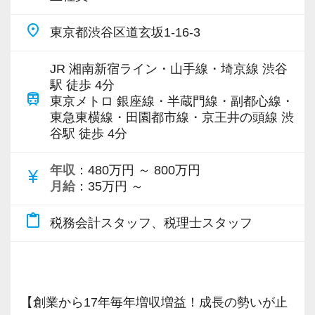
様に寄り添う」ことが一つの使命です。
実践型インターンを通して学校では絶対に学ぶ
ビスで、中小企業の経営を幅広くサポートして
【先輩スタッフのサポートを受けながら段階を
ことができない知識と実務を徹底的に磨くこと
place
東京都渋谷区道玄坂1-16-3
います。
お客様から「こうしたい」という理想をいただ
踏んでステップアップできます♪】
ができます。
いたら、それを一緒になって実現するために大
入社してからのステップアッププランを準備し
JR 湘南新宿ライン・山手線・埼京線 渋谷
専門Webサイトを10サイト以上運営しており、
きく力を発揮できる存在でありたいと考えてい
駅 徒歩 4分
ています。あなたの成長にあわせてステップア
インターン終了後は新卒採用の道も用意してい
train
新規顧問契約のお客様が毎年400件以上増加！
東京メトロ 銀座線・半蔵門線・副都心線・
ます。ご紹介案件が7割を超えているのも、そう
ップしていきましょう。
ます。26卒のインターン生も入社予定です。
東急東横線・田園都市線・京王井の頭線 渋
各オフィスに国税OB税理士が在籍しているの
いった私たちの姿勢がお客様から評価されてい
谷駅 徒歩 4分
で、税務調査にも精通しています。
るからだと自負しています。
▽ステップ1(入社〜約1ヶ月)
【各種社会保険完備、ユニークな手当制度あ
先輩が担当しているお客様の月次試算表を作成
り】
年収
：480万円 ～ 800万円
currency_yen
税理士という仕事は不況に強い仕事で、融資対
今後もお客様に満足していただけるようにスキ
月給
：35万円 ～
しながら少しずつレベルアップしていきましょ
社会保険等の一般的な福利厚生の他に、各種手
応、給付金のサポート、補助金のサポートなど
ルの向上を目指し、税務のプロとして高い信頼
う。実際の数字に触れながら業務に取り組んで
当も充実。
content_paste
お手伝いできる業務は数多く存在しています。
税務会計スタッフ、税理士スタッフ
を獲得していきます。
頂くことで、より理解と知識が深まります！
税務能力検定等の資格検定に合格するともらえ
そのため、全拠点でスタッフの増員に力を入れ
お客様から信頼され、心の通ったサービスを提
る「合格手当」など、当社ならではの制度を設
ており、さらなるサービス品質の向上を目指し
供する真の「税務プロフェッショナル」として
▽ステップ2(2ヶ月目〜)
けているので、ぜひ活用してください。
ています。
の道を私たちと一緒に歩んでみませんか？
そろそろ入力業務に慣れてきますので、本人の
詳しくはこちら（リンク先：https://www.tokyo-
【創業から17年毎年増収増益！成長の勢いが止
希望に応じて決算業務、年末調整業務、確定申
consulting.com/recruit/environment/benefits）