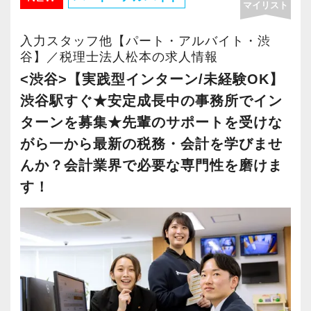
【大阪の事務所はこんなオフィスです】
マイリスト
・株式上場、株価算定、ストックオプション評
し、2025年には大阪オフィスを増床するなど、
2018年10月にオープンして以降、怒涛の勢いで
価に造詣の深い公認会計士など、さまざまな専
事業拡大を続けています。
入力スタッフ他【パート・アルバイト・渋
成長している大阪オフィス。増員に伴い2022年
門性を持つメンバーと一緒に働くことで、大き
安定性抜群の環境で自己成長を実現できます。
谷】／税理士法人松本の求人情報
7月にはより広いビルへ拡張移転。
な刺激と学びを得ることができます。
<渋谷>【実践型インターン/未経験OK】
2025年10月には増床するなど、拡大の一途をた
社員の持つ「やる・やりたい」という気持ちを
渋谷駅すぐ★安定成長中の事務所でイン
どっています。
【ワークライフバランス重視の自由な仕事スタ
大事にしているため、資格を持っていなくて
ターンを募集★先輩のサポートを受けな
イルです！】
も、スピーディーなキャリアアップが可能で
がら一から最新の税務・会計を学びませ
関西の事業者には「大きいことやったるで！」
会社は成⻑中ですが、スタッフに過度な負荷を
す！
と勢いのある方が多いためか、大阪オフィスの
んか？会計業界で必要な専門性を磨けま
かけるような急成⻑は目指していません。基本
お客様は新規の比率が非常に高いのが特徴的で
す！
的には定時で残業をせずに退社することを強く
充実した実務重視のOJTで、安心して職務経験
す。
奨励。
と知識をゼロから身に付けられます！
お客様の勢いに圧倒されないよう、スタッフも
プロフェッショナルとしての仕事へのコミッ
税務・会計の経験と知識を磨きながらステップ
熱意と情熱を持ちながら寄り添う姿勢を大切に
ト・責任感を大前提として、同時にワークライ
アップを目指しませんか？
しています。
フバランスも重視し、日々の業務量に配慮して
お客様と一緒に成長していく楽しさを実感しな
います。
【対象業種100種以上！節税・融資・税務調査に
がらやりがいを持って働ける環境です。