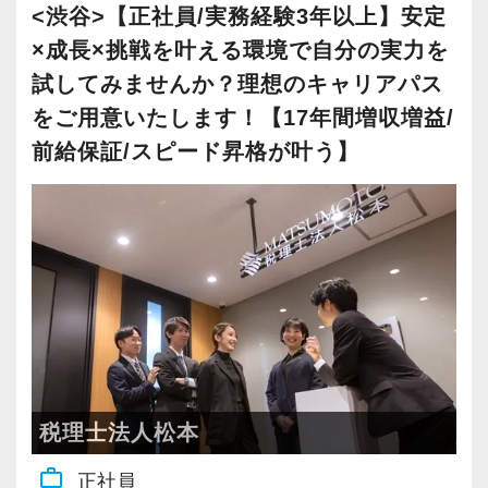
現在は増員にも力を入れ拡大を続けているた
<渋谷>【正社員/実務経験3年以上】安定
れからの会計業界で生き残るために必要な専門
社員の持つ「やる・やりたい」という気持ちを
め、今後はさらなる新規のお客様獲得に向けた
×成長×挑戦を叶える環境で自分の実力を
性を磨けます】
▽ステップ3(4ヶ月目〜)
大事にしているため、資格を持っていなくて
戦略も行っていきます。
試してみませんか？理想のキャリアパス
会計業界はいずれコンピューターやAIに取って
一通りの業務を覚えたら、自分自身で決算を行
も、スピーディーなキャリアアップが可能で
20代～30代の若手メンバーが中心となって運営
をご用意いたします！【17年間増収増益/
変わられる職業と言われています。
って頂きます。決算書が出来ましたら、先輩ス
す！
しており、とても勢いと活気のあるオフィスで
その中で生き残るためにできることはコンピュ
タッフ・オフィス責任者からのチェックと国税
前給保証/スピード昇格が叶う】
す。国税局OBの税理士も在籍しているため、ノ
ーターやAIにはできないお客様とのコミュニケ
OBのダブルチェックがあります。
充実した実務重視のOJTで、安心して職務経験
ウハウや知識の面でも学べることが非常に多い
ーション力を磨くこと。
と知識をゼロから身に付けられます！
環境です。
当社ならではの「仕事のステップ」を踏みなが
税務・会計の経験と知識を磨きながらステップ
これからどんどん成長していくオフィスなの
当社では、全員がお客様のことを一番に考え、
ら実務を経験することで、半年もすればある程
アップを目指しませんか？
で、多彩なキャリアを描きながら活躍できるチ
最新の税務・会計サービスを提供しています。
度一人で仕事をすることができるようになりま
ャンスが広がっています。
現時点で深い知識や経験をお持ちでなくても安
す。
【対象業種100種以上！節税・融資・税務調査に
心してください！
強い税理士法人です】
【ご紹介が多い安定企業でお客様から一番に信
社員と同じように実務経験を積みながら税法や
これまでも多くのインターン生が実践型インタ
創業以来17年連続増収増益、顧問先数2500以
頼される税務のプロを目指せます】
税理士法人松本
会計の知識を得られるようフォロー体制はバッ
ーン制度を使い、ステップアップを実現してき
上、全国6拠点で安定的に成長中です。
私達は「税務のプロフェッショナルとしてお客
チリです。
た実績が当社にはあります！
work_outline
正社員
お客様に事務所までご来社いただく来所型サー