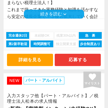
まらない税理士法人！】
また、職場環境の改善に積極的に取り組む企業
【目指すは“大家族のような会社”明るく楽しく一
告業務にもチャレンジして頂けます。先輩スタ
これまで培ってきた実務経験と知識を活かすな
に対して認証される「社労士診断認証制度」を
緒に働ける方を求めています】
ッフがサポートしますので、安心して税務・会
【成長のための5つのこだわりを大事にしていま
keyboard_arrow_down
続きを読む
ら安定の成長企業で！今後も拡大していく会計
取得しました。
「こんな明るい事務所ははじめて」と言われる
計の業務を一通り覚えられます！
す】
事務所で幅広い業務にチャレンジしながら成長
「職場環境改善宣言企業」と「経営労務診断実
ほど、仲が良くて明るいのが当社の特徴です。
仕事をする上では5つのこだわり「クイックレス
を目指しましょう！
施企業」の認定を受け、今後も社員が働きやす
実践型インターンは成⻑性を重視していて、や
▽ステップ3(4ヶ月目〜)
ポンス・プラス思考・有言実行・他責禁止・気
完全週休2日
未経験OK
残業30h以内
急 募
い環境づくりを積極的に推進していきます。
りがいを持てることとステップアップできるこ
一通りの業務を覚えたら、自分自身で決算を行
配り」を掲げ、一人ひとりが実行しています。
第2新卒歓迎
時間調整可
独立開業支援
歩合制度あり
現在当社では「渋谷」「新宿」「錦糸町」
長く安心して働ける環境を用意してお待ちして
とを第一に考えています。
って頂きます。決算書が出来ましたら、先輩ス
より多くの「ありがとう」と笑顔をいただき続
「柏」「横浜」「大阪」の６拠点を展開してい
おりますので、当社で将来の不安なく働いてみ
将来会計事務所で活躍したい熱い想いのある
タッフ・オフィス責任者からのチェックと国税
けるために「情熱家であれ！」がモットーで
ます。
ませんか？
方、お待ちしています！
詳細を見る
応募する
OBのダブルチェックがあります。
す。
2021年6月に「渋谷オフィス」を新設し、その
後「新宿オフィス」「大阪オフィス」「錦糸町
【錦糸町の事務所はこんなオフィスです】
【実務型研修・教育制度充実！学生の間に、こ
favorite
当社ならではの「仕事のステップ」を踏みなが
【求職者へのメッセージ】
オフィス」が拡張移転！
錦糸町は”当社創業の地“。
パート・アルバイト
NEW
れからの会計業界で生き残るために必要な専門
ら実務を経験することで、半年もすればある程
当社の実践型インターンでは、普段の学生生活
マイリスト
さらに2022年12月には「柏オフィス」を開設
17年間に及ぶ運営の中で、東京・千葉・埼玉と
性を磨けます】
度一人で仕事をすることができるようになりま
では扱うことのない専門性が高い業務をお任せ
し、2025年には大阪オフィスを増床するなど、
都心部から周辺エリアに至るまで、幅広い業種
会計業界はいずれコンピューターやAIに取って
入力スタッフ他【パート・アルバイト】／税
す。
します。
事業拡大を続けています。
理士法人松本の求人情報
のお客様とのご縁が誕生した場所です。
変わられる職業と言われています。
そのため、勢いだけではどうにもならない課題
安定性抜群の環境で自己成長を実現できます。