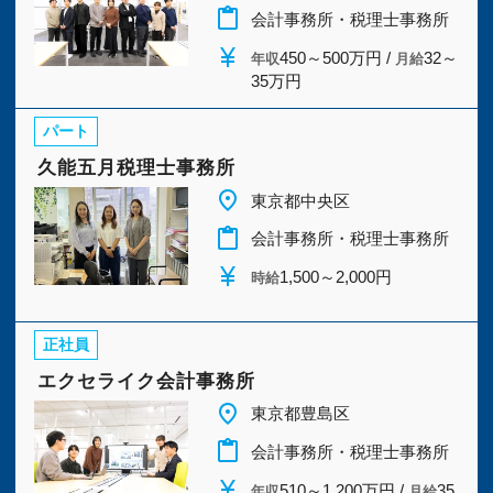
今すぐ会員登録
content_paste
会計事務所・税理士事務所
福島県
(2)
茨城県
(2)
currency_yen
450～500万円 /
32～
年収
月給
35万円
PC版サイトを見る
栃木県
(2)
群馬県
(2)
パート
埼玉県
(13)
千葉県
(8)
久能五月税理士事務所
採用ご担当者様
place
東京都中央区
東京都
(161)
神奈川県
(12)
content_paste
会計事務所・税理士事務所
currency_yen
1,500～2,000円
新潟県
(3)
富山県
(2)
時給
石川県
(2)
福井県
(2)
正社員
エクセライク会計事務所
山梨県
(2)
長野県
(2)
place
東京都豊島区
content_paste
会計事務所・税理士事務所
岐阜県
(2)
静岡県
(2)
currency_yen
510～1,200万円 /
35
年収
月給