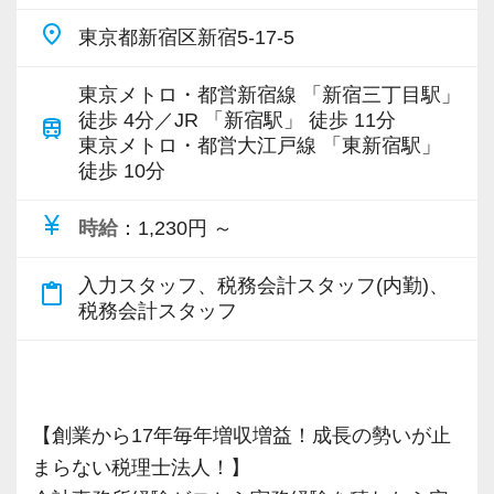
上、全国6拠点で安定的に成長中です。
ップしていきましょう。
けているので、ぜひ活用してください。
【現役スタッフの声】
place
東京都新宿区新宿5-17-5
お客様に事務所までご来社いただく来所型サー
お客様から「こうしたい」という理想をいただ
詳しくはこちら（リンク先：https://www.tokyo-
ビスで、中小企業の経営を幅広くサポートして
いたら、それを一緒になって実現するために大
▽ステップ1(入社〜約1ヶ月)
consulting.com/recruit/environment/benefits）
インターンから新卒で入社しました。
東京メトロ・都営新宿線 「新宿三丁目駅」
います。
きく力を発揮できる存在でありたいと考えてい
先輩が担当しているお客様の月次試算表を作成
徒歩 4分／JR 「新宿駅」 徒歩 11分
インターン時代は「ここまでやるの！？」とい
train
東京メトロ・都営大江戸線 「東新宿駅」
ます。ご紹介案件が7割を超えているのも、そう
しながら少しずつレベルアップしていきましょ
【成長のための5つのこだわりを大事にしていま
うくらい実践に近い形の業務を任されて大変な1
徒歩 10分
専門Webサイトを10サイト以上運営しており、
いった私たちの姿勢がお客様から評価されてい
う。実際の数字に触れながら業務に取り組んで
す】
年でしたが、だからこそ実力がつき達成感を得
新規顧問契約のお客様が毎年400件以上増加！
るからだと自負しています。
頂くことで、より理解と知識が深まります！
仕事をする上では5つのこだわり「クイックレス
ることができました。
currency_yen
時給
：1,230円 ～
各オフィスに国税OB税理士が在籍しているの
ポンス・プラス思考・有言実行・他責禁止・気
まだ入社１年目ですが、すでに法人20件・個人8
で、税務調査にも精通しています。
今後もお客様に満足していただけるようにスキ
▽ステップ2(2ヶ月目〜)
配り」を掲げ、一人ひとりが実行しています。
入力スタッフ、税務会計スタッフ(内勤)、
件を担当させてもらっています。
content_paste
ルの向上を目指し、税務のプロとして高い信頼
そろそろ入力業務に慣れてきますので、本人の
税務会計スタッフ
より多くの「ありがとう」と笑顔をいただき続
税理士という仕事は不況に強い仕事で、融資対
を獲得していきます。
希望に応じて決算業務、年末調整業務、確定申
けるために「情熱家であれ！」がモットーで
現在は、税理士を目指して勉強にも励んでいま
応、給付金のサポート、補助金のサポートなど
お客様から信頼され、心の通ったサービスを提
告業務にもチャレンジして頂けます。先輩スタ
す。
す。
お手伝いできる業務は数多く存在しています。
供する真の「税務プロフェッショナル」として
ッフがサポートしますので、安心して税務・会
オフィスに税理士がいるので、わからないこと
そのため、全拠点でスタッフの増員に力を入れ
の道を私たちと一緒に歩んでみませんか？
【創業から17年毎年増収増益！成長の勢いが止
計の業務を一通り覚えられます！
【求職者へのメッセージ】
はすぐ聞けるのがいいですね。
ており、さらなるサービス品質の向上を目指し
まらない税理士法人！】
当社の実践型インターンでは、普段の学生生活
経験と知識をつけて、お客様から頼られる存