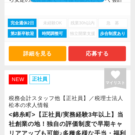
お客様からの「ありがとう」が、最大のやりが
の道を私たちと一緒に歩んでみませんか？
【明確なキャリアパスで成長をバックアップし
取得しました。
常に自ら学ぶ姿勢で臨んでください。着実に実
事務所で幅広い業務にチャレンジしながら成長
いになります！
ます】
「職場環境改善宣言企業」と「経営労務診断実
績を作りながら課題や問題の分析スキルを身に
を目指しましょう！
完全週休2日
未経験OK
残業30h以内
急 募
【将来オフィスをお任せできる貴方の力を求め
キャリアステップは等級制（1〜6等級）で、求
施企業」の認定を受け、今後も社員が働きやす
付ける経験を積むことが自信に繋がります。
はじめての仕事には不安もあるかもしれません
ています】
められる業務レベルや役割を明確にしていま
い環境づくりを積極的に推進していきます。
多くのインターン生を育成した実績があります
第2新卒歓迎
時間調整可
独立開業支援
歩合制度あり
現在当社では「渋谷」「新宿」「錦糸町」
が、当社は同じ目標をもったインターンの数も
積み重ねてこられた知識と経験を生かして、さ
す。目標設定がしやすく、成長を実感しながら
長く安心して働ける環境を用意してお待ちして
ので、安心して仲間と一緒に働く楽しさと自分
「柏」「横浜」「大阪」の６拠点を展開してい
多く心強いですよ。やる気のある方、ご応募お
らなる活躍の場を求めている貴方の力を発揮で
ステップアップが可能です。
おりますので、当社で将来の不安なく働いてみ
の成⻑を日々実感して頂けると思います。
ます。
詳細を見る
応募する
待ちしています！
きる職場です。
昇級は年に2回の自己申請制で何度でもチャレン
ませんか？
自分が「将来こうなりたい」「こんな風に成⻑
2021年6月に「渋谷オフィス」を新設し、その
新たなマネージャー候補として、将来的にオフ
ジできます。
したい」「こういうサービスを提供したい」と
後「新宿オフィス」「大阪オフィス」「錦糸町
favorite
ィスを任せられる方の力を求めています。
【新宿の事務所はこんなオフィスです】
いう夢を語れる若いパワーのある方を求めてい
オフィス」が拡張移転！
正社員
NEW
マイリスト
【定期的な班替えや席替えで、より多くのこと
20代のスタッフが多数在籍しており、当社拠点
ます。
さらに2022年12月には「柏オフィス」を開設
税理士資格がなくてもOK！
を学べる体制！】
のなかでも一番明るく元気なオフィスです。
新しい扉を開けるのはとても勇気がいることで
し、2025年には大阪オフィスを増床するなど、
税務会計スタッフ他【正社員】／税理士法人
やる気とコミュニケーション能力を重視しま
当社ではフリーアドレスと固定席を併用しなが
新宿三丁目駅直結で交通の便がよく、通勤しや
すが、輝ける未来のために一歩を踏み出して一
事業拡大を続けています。
松本の求人情報
す。
ら業務を行っています。
すい立地にあります。
緒に頑張っていきませんか？
安定性抜群の環境で自己成長を実現できます。
<錦糸町>【正社員/実務経験3年以上】当
税理士はサービス業です。誠実に仕事を行い、
そのなかで定期的な席替えやチームの班替えを
社創業の地！独自の評価制度で早期キャ
お客様に満足していただくことを大事にしてく
実施。得意分野や経験の異なる様々な人と一緒
飲食業や接客業のお客様が多く、お客様のご紹
【現役スタッフの声】
社員の持つ「やる・やりたい」という気持ちを
リアアップも可能♪多種多様な手当・福利