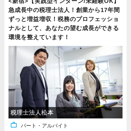
<新宿>【実践型インターン/未経験OK】
その中で生き残るためにできることはコンピュ
これまでも多くのインターン生が実践型インタ
や問題点もでてきますが、一つずつ確実に乗り
創業当時から現在までずっとお取引をしている
ーターやAIにはできないお客様とのコミュニケ
急成長中の税理士法人！創業から17年間
ーン制度を使い、ステップアップを実現してき
越えていきましょう！
社員の持つ「やる・やりたい」という気持ちを
お客様が多く、他の拠点よりもお客様とスタッ
ーション力を磨くこと。
ずっと増益増収！税務のプロフェッショ
た実績が当社にはあります！
常に自ら学ぶ姿勢で臨んでください。着実に実
大事にしているため、資格を持っていなくて
フの距離感が近いという特徴があります。
ナルとして、あなたの望む成長ができる
実践型インターンを通して学校では絶対に学ぶ
績を作りながら課題や問題の分析スキルを身に
も、スピーディーなキャリアアップが可能で
そんなお客様に寄り添い、頼れるパートナーと
当社では、全員がお客様のことを一番に考え、
環境を整えています！
ことができない知識と実務を徹底的に磨くこと
付ける経験を積むことが自信に繋がります。
す！
して専門性を活かしたい方に活躍していただき
最新の税務・会計サービスを提供しています。
ができます。
多くのインターン生を育成した実績があります
たいオフィスです。
現時点で深い知識や経験をお持ちでなくても安
ので、安心して仲間と一緒に働く楽しさと自分
会計事務所経験者の方には幅広い業務に携わっ
心してください！
インターン終了後は新卒採用の道も用意してい
の成⻑を日々実感して頂けると思います。
ていただき、早い段階から部下やチームのマネ
各業界に対するAIの登壇など、変革する時代に
社員と同じように実務経験を積みながら税法や
ます。26卒のインターン生も入社予定です。
自分が「将来こうなりたい」「こんな風に成⻑
ジメント業務にも挑戦できます！これまでの経
先駆けて会計業界をリードしていきたいという
会計の知識を得られるようフォロー体制はバッ
したい」「こういうサービスを提供したい」と
験・知識を活かしながら、さらに上のステージ
方は、ぜひ当社で腕を振るってみませんか？
チリです。
【各種社会保険完備、ユニークな手当制度あ
いう夢を語れる若いパワーのある方を求めてい
でキャリアアップをしませんか？
り】
ます。
【ご紹介が多い安定企業でお客様から一番に信
【先輩スタッフのサポートを受けながら段階を
社会保険等の一般的な福利厚生の他に、各種手
新しい扉を開けるのはとても勇気がいることで
【対象業種100種以上！節税・融資・税務調査に
頼される税務のプロを目指せます】
踏んでステップアップできます♪】
税理士法人松本
当も充実。
すが、輝ける未来のために一歩を踏み出して一
強い税理士法人です】
私達は「税務のプロフェッショナルとしてお客
入社してからのステップアッププランを準備し
税務能力検定等の資格検定に合格するともらえ
緒に頑張っていきませんか？
work_outline
パート・アルバイト
創業以来17年連続増収増益、顧問先数2500以
様に寄り添う」ことが一つの使命です。
ています。あなたの成長にあわせてステップア
る「合格手当」など、当社ならではの制度を設