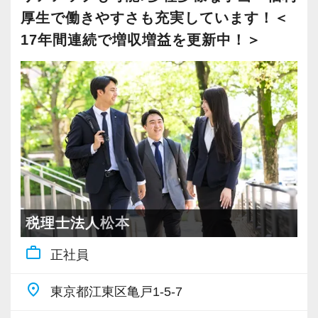
れる方を求めています。
に仕事を行うことで、より柔軟かつ多彩なノウ
介から新しいお客様も増えております。
大事にしているため、資格を持っていなくて
厚生で働きやすさも充実しています！＜
ハウや知識を身に付けられる体制を整えていま
実務重視の研修を幅広く実施しているため、ス
インターンから新卒で入社しました。
も、スピーディーなキャリアアップが可能で
17年間連続で増収増益を更新中！＞
スキルと経験に合わせてキャリアを重ねつつ、
す。
ピーディーに経験値を積むことができるのが最
インターン時代は「ここまでやるの！？」とい
す！
部下のマネジメントも少しずつお任せして自信
また関西・関東とそれぞれの拠点での交流もあ
大の魅力です。
うくらい実践に近い形の業務を任されて大変な1
を持っていけるよう私たちもバックアップしま
り、オンライン・オフラインを問わず気軽に話
年でしたが、だからこそ実力がつき達成感を得
会計事務所経験者の方には幅広い業務に携わっ
す。
し合える社風です。
バリバリ働いて活躍したい方、大歓迎です！
ることができました。
ていただき、早い段階から部下やチームのマネ
最初は自信が無くても意欲があれば大丈夫で
これからますます成長していく新宿オフィス
まだ入社１年目ですが、すでに法人20件・個人8
ジメント業務にも挑戦できます！これまでの経
す。
【各種社会保険完備、ユニークな手当制度あ
で、一緒に成長していきましょう！
件を担当させてもらっています。
験・知識を活かしながら、さらに上のステージ
一緒に事務所を盛り立てていただける方をお待
り】
でキャリアアップをしませんか？
ちしています！
社会保険等の一般的な福利厚生の他に、各種手
【ご紹介が多い安定企業でお客様から一番に信
現在は、税理士を目指して勉強にも励んでいま
当も充実。
頼される税務のプロを目指せます】
す。
【対象業種100種以上！節税・融資・税務調査に
税理士法人松本
【こんな方を求めています】
税務能力検定等の資格検定に合格するともらえ
私達は「税務のプロフェッショナルとしてお客
オフィスに税理士がいるので、わからないこと
強い税理士法人です】
work_outline
・情熱を持って仕事ができ、途中で諦めない人
る「合格手当」、社員には入社3年（5万円）・5
様に寄り添う」ことが一つの使命です。
正社員
はすぐ聞けるのがいいですね。
創業以来17年連続増収増益、顧問先数2500以
・責任感を持って仕事に取り組める人
年（10万円）を支給する「勤続手当」もありま
経験と知識をつけて、お客様から頼られる存
上、全国6拠点で安定的に成長中です。
place
東京都江東区亀戸1-5-7
・積極性と向上心を持ち合わせている人
す。
お客様から「こうしたい」という理想をいただ
在、後輩の手本になるような存在になれるよう
お客様に事務所までご来社いただく来所型サー
・若手を引っ張っていくリーダーになれる人
詳しくはこちら（リンク先：https://www.tokyo-
いたら、それを一緒になって実現するために大
に頑張っています。