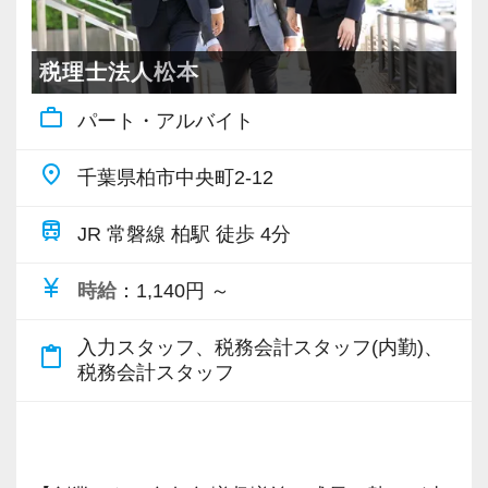
当も充実。
強い税理士法人です】
く資本政策立案マニュアル』などの著書があ
未経験からスタートしているスタッフも多いで
税務能力検定等の資格検定に合格するともらえ
創業以来17年連続増収増益、顧問先数2500以
り、この分野では第一人者です。
す。
税理士法人松本
る「合格手当」など、当社ならではの制度を設
上、全国6拠点で安定的に成長中です。
スタートアップ企業の支援は、非常に夢のある
お互いを支え合いながら成長してきているた
けているので、ぜひ活用してください。
work_outline
パート・アルバイト
お客様に事務所までご来社いただく来所型サー
仕事です！
め、スタッフ同士の団結力は強く、誰かに何か
詳しくはこちら（リンク先：https://www.tokyo-
ビスで、中小企業の経営を幅広くサポートして
創業まもない頃から担当させていただいた会社
あれば全員が自分事として全力でサポートし合
consulting.com/recruit/environment/benefits）
place
千葉県柏市中央町2-12
います。
が数年後には大きく成⻑していて、ともに創り
っています。
上げていく実感があり、大きなやりがいを感じ
OJTや研修など一人ひとりの実力に合わせた指
train
【成長のための5つのこだわりを大事にしていま
JR 常磐線 柏駅 徒歩 4分
専門Webサイトを10サイト以上運営しており、
ます。
導を行っているので安心してください。
す】
新規顧問契約のお客様が毎年400件以上増加！
今後は、資金調達のご提案や評価業務まででき
せっかく持っている能力も、継続した努力がな
currency_yen
時給
：1,140円 ～
仕事をする上では5つのこだわり「クイックレス
各オフィスに国税OB税理士が在籍しているの
るよう勉強中です。
ければ開花することはありません。
ポンス・プラス思考・有言実行・他責禁止・気
で、税務調査にも精通しています。
この仕事をするには、知識があるのは大前提と
実直に自己を高めていこうとすることができる
入力スタッフ、税務会計スタッフ(内勤)、
content_paste
配り」を掲げ、一人ひとりが実行しています。
税務会計スタッフ
して、経営者の方と思いを同じくして、寄り添
方からの応募をお待ちしています！
より多くの「ありがとう」と笑顔をいただき続
税理士という仕事は不況に強い仕事で、融資対
えるかどうかが大事だと思います。
けるために「情熱家であれ！」がモットーで
応、給付金のサポート、補助金のサポートなど
明るい職場で、スタートアップの基礎から応用
【ご紹介が多い安定企業でお客様から一番に信
す。
お手伝いできる業務は数多く存在しています。
までやってみたい方にとっては最適の環境だと
頼される税務のプロを目指せます】