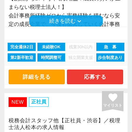
を獲得していきます。
入社してからのステップアッププランを準備し
まらない税理士法人！】
また、職場環境の改善に積極的に取り組む企業
お客様から信頼され、心の通ったサービスを提
ています。あなたの成長にあわせてステップア
会計事務所経験ゼロから実務経験を積むなら安
に対して認証される「社労士診断認証制度」を
供する真の「税務プロフェッショナル」として
ップしていきましょう。
keyboard_arrow_down
続きを読む
定の成長企業で、今後も拡大していく会計事務
取得しました。
の道を私たちと一緒に歩んでみませんか？
所でスタートしましょう！
「職場環境改善宣言企業」と「経営労務診断実
▽ステップ1(入社〜約1ヶ月)
施企業」の認定を受け、今後も社員が働きやす
【目指すは“大家族のような会社”明るく楽しく一
先輩が担当しているお客様の月次試算表を作成
完全週休2日
未経験OK
残業30h以内
急 募
現在当社では「渋谷」「新宿」「錦糸町」
い環境づくりを積極的に推進していきます。
緒に働ける方を求めています】
しながら少しずつレベルアップしていきましょ
第2新卒歓迎
時間調整可
独立開業支援
歩合制度あり
「柏」「横浜」「大阪」の６拠点を展開してい
長く安心して働ける環境を用意してお待ちして
「こんな明るい事務所ははじめて」と言われる
う。実際の数字に触れながら業務に取り組んで
ます。
おりますので、当社で将来の不安なく働いてみ
ほど、仲が良くて明るいのが当社の特徴です。
頂くことで、より理解と知識が深まります！
2021年6月に「渋谷オフィス」を新設し、その
ませんか？
詳細を見る
応募する
実践型インターンは成⻑性を重視していて、や
後「新宿オフィス」「大阪オフィス」「錦糸町
りがいを持てることとステップアップできるこ
▽ステップ2(2ヶ月目〜)
オフィス」が拡張移転！
【柏の事務所はこんなオフィスです】
favorite
とを第一に考えています。
そろそろ入力業務に慣れてきますので、本人の
さらに2022年12月には「柏オフィス」を開設
昨年2022年12月にオープンした新しいオフィス
正社員
NEW
将来会計事務所で活躍したい熱い想いのある
希望に応じて決算業務、年末調整業務、確定申
マイリスト
し、2025年には大阪オフィスを増床するなど、
です。
方、お待ちしています！
告業務にもチャレンジして頂けます。先輩スタ
事業拡大を続けています。
柏駅東口から徒歩4分のアクセスで、地場のお客
税務会計スタッフ他【正社員・渋谷】／税理
ッフがサポートしますので、安心して税務・会
安定性抜群の環境で自己成長を実現できます。
士法人松本の求人情報
様が多いという特徴があります。
【実務型研修・教育制度充実！学生の間に、こ
計の業務を一通り覚えられます！