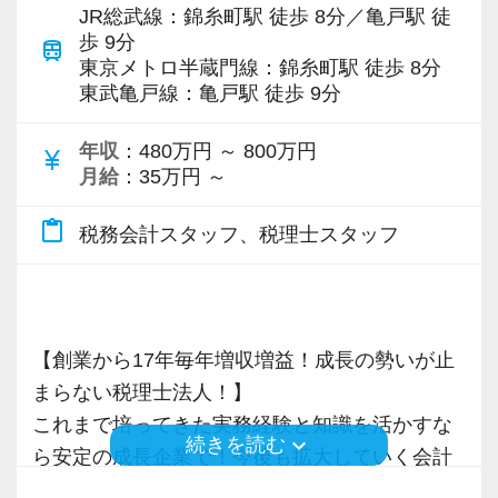
ビスで、中小企業の経営を幅広くサポートして
JR総武線：錦糸町駅 徒歩 8分／亀戸駅 徒
consulting.com/recruit/environment/benefits）
きく力を発揮できる存在でありたいと考えてい
います。
歩 9分
train
【ITシステム完備で効率よく業務をこなせま
ます。ご紹介案件が7割を超えているのも、そう
会社の良いところは“温かさ”があります。
東京メトロ半蔵門線：錦糸町駅 徒歩 8分
す】
【成長のための5つのこだわりを大事にしていま
東武亀戸線：亀戸駅 徒歩 9分
いった私たちの姿勢がお客様から評価されてい
お客様に対しても、仲間に対しても、アットホ
専門Webサイトを10サイト以上運営しており、
IT化が非常に進んでいるのも当社の特徴。
す】
るからだと自負しています。
ームで明るい会社です。
新規顧問契約のお客様が毎年400件以上増加！
年収
：480万円 ～ 800万円
代表が作業環境にも気を配っており、デュアル
仕事をする上では5つのこだわり「クイックレス
currency_yen
チームで動いているので、わからないことや困
各オフィスに国税OB税理士が在籍しているの
月給
：35万円 ～
モニターを全席設置。
ポンス・プラス思考・有言実行・他責禁止・気
今後もお客様に満足していただけるようにスキ
ったことの相談先にも迷わず、何でもすぐに聞
で、税務調査にも精通しています。
入力もAI-OCRを使用して、業務効率化とペーパ
配り」を掲げ、一人ひとりが実行しています。
ルの向上を目指し、税務のプロとして高い信頼
くことができて安心です。
content_paste
税務会計スタッフ、税理士スタッフ
ーレス化を進めています。kintoneや
より多くの「ありがとう」と笑顔をいただき続
を獲得していきます。
税理士という仕事は不況に強い仕事で、融資対
LINEWORKS、クラウドサインなどを活用して
けるために「情熱家であれ！」がモットーで
お客様から信頼され、心の通ったサービスを提
数字が好きで人と関わるのが好きな人でした
応、給付金のサポート、補助金のサポートなど
いるので効率よくストレスフリーに業務をこな
す。
供する真の「税務プロフェッショナル」として
ら、この仕事に向いていると思います。
お手伝いできる業務は数多く存在しています。
せます。
の道を私たちと一緒に歩んでみませんか？
お客様からの「ありがとう」が、最大のやりが
そのため、全拠点でスタッフの増員に力を入れ
【創業から17年毎年増収増益！成長の勢いが止
ぜひ体験してください！
【求職者へのメッセージ】
いになります！
ており、さらなるサービス品質の向上を目指し
まらない税理士法人！】
異業種からの転職者が多く、銀行員・営業・保
【目指すは“大家族のような会社”明るく楽しく一
ています。
これまで培ってきた実務経験と知識を活かすな
keyboard_arrow_down
続きを読む
【明確なキャリアパスで成長をバックアップし
険外交員・経理・事務などユニークな職歴を持
緒に働ける方を求めています】
はじめての仕事には不安もあるかもしれません
ら安定の成長企業で！今後も拡大していく会計
ます】
った仲間がたくさんいます。
「こんな明るい事務所ははじめて」と言われる
が、当社は同じ目標をもったインターンの数も
また、職場環境の改善に積極的に取り組む企業
事務所で幅広い業務にチャレンジしながら成長