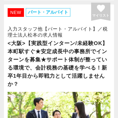
テレビや雑誌等で、取り上げられる企業も少な
オフィス」が拡張移転！
favorite
くありません。富裕層向け税務実務も経験可
さらに2022年12月には「柏オフィス」を開設
パート・アルバイト
NEW
能。
マイリスト
し、2025年には大阪オフィスを増床するなど、
ビジネス共創の現場で、経営者と二人三脚しつ
事業拡大を続けています。
入力スタッフ他【パート・アルバイト】／税
つ、経営者と同じ目線に立った仕事をすること
安定性抜群の環境で自己成長を実現できます。
理士法人松本の求人情報
ができます。
<大阪>【実践型インターン/未経験OK】
社員の持つ「やる・やりたい」という気持ちを
本町駅すぐ★安定成長中の事務所でイン
【チーム制を採用し、誰もが働きやすいホワイ
大事にしているため、資格を持っていなくて
ターンを募集★サポート体制が整ってい
ト企業を実現しています！】
も、スピーディーなキャリアアップが可能で
る環境で、会計税務の基礎を学べる！新
当社ではチーム制を取っており、コミュニケー
す！
卒1年目から即戦力として活躍しません
ション重視。
か？
スタッフ同士で情報共有・進捗管理しながら案
充実した実務重視のOJTで、安心して職務経験
件にあたるスタイルです。
と知識をゼロから身に付けられます！
グループチャットでチームメンバーの動きや情
税務・会計の経験と知識を磨きながらステップ
報を常に共有しているので、スタッフに不測の
アップを目指しませんか？
事態が生じても慌てずに対応できます。