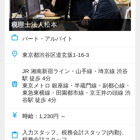
スタッフ全員に、仕事のやりがいと勉強、プラ
強い税理士法人です】
イベート等の健全な両立を目指してほしいと思
創業以来17年連続増収増益、顧問先数2500以
20代が筆頭となってお客様を支えており、業界
います。
上、全国6拠点で安定的に成長中です。
税理士法人松本
未経験からスタートしているスタッフも多いで
お客様に事務所までご来社いただく来所型サー
す。
work_outline
パート・アルバイト
【ストレスは半分、やりがいは2倍、あなたの
ビスで、中小企業の経営を幅広くサポートして
お互いを支え合いながら成長してきているた
「がんばり」を無駄にしません！】
います。
め、スタッフ同士の団結力は強く、誰かに何か
place
東京都渋谷区道玄坂1-16-3
資格や担当数などは正当に評価して給与等にし
あれば全員が自分事として全力でサポートし合
っかり還元しています。随時昇給しているので
専門Webサイトを10サイト以上運営しており、
っています。
JR 湘南新宿ライン・山手線・埼京線 渋谷
年２回昇給するスタッフもいます。
新規顧問契約のお客様が毎年400件以上増加！
駅 徒歩 4分
OJTや研修など一人ひとりの実力に合わせた指
train
評価軸も1つではないので、誰にでも昇級のチャ
各オフィスに国税OB税理士が在籍しているの
東京メトロ 銀座線・半蔵門線・副都心線・
導を行っているので安心してください。
東急東横線・田園都市線・京王井の頭線 渋
ンスがあります。
で、税務調査にも精通しています。
せっかく持っている能力も、継続した努力がな
谷駅 徒歩 4分
適材適所をモットーに、その人に合った業務を
ければ開花することはありません。
担当していただき、一人ひとりが大きなやりが
税理士という仕事は不況に強い仕事で、融資対
currency_yen
実直に自己を高めていこうとすることができる
時給
：1,230円 ～
いを持って働き、個人の目標に合わせて成⻑し
応、給付金のサポート、補助金のサポートなど
方からの応募をお待ちしています！
てくれることを願っています。
お手伝いできる業務は数多く存在しています。
入力スタッフ、税務会計スタッフ(内勤)、
content_paste
そのため、全拠点でスタッフの増員に力を入れ
税務会計スタッフ