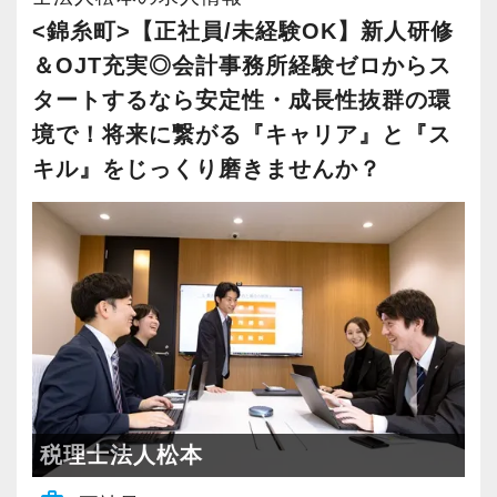
2021年6月にオープンしたオフィス。
の道を私たちと一緒に歩んでみませんか？
<錦糸町>【正社員/未経験OK】新人研修
新宿オフィスの精鋭スタッフが立ち上げメンバ
社員の持つ「やる・やりたい」という気持ちを
＆OJT充実◎会計事務所経験ゼロからス
ーとして運営をスタートしました。
【目指すは“大家族のような会社”明るく楽しく一
大事にしているため、資格を持っていなくて
都心部ということもあり、IT系など最先端の技
タートするなら安定性・成長性抜群の環
緒に働ける方を求めています】
も、スピーディーなキャリアアップが可能で
術を取り扱うお客様が多いのが特徴です。
「こんな明るい事務所ははじめて」と言われる
境で！将来に繋がる『キャリア』と『ス
す！
ほど、仲が良くて明るいのが当社の特徴です。
キル』をじっくり磨きませんか？
20代が中心となっており、専門学校が近くにあ
実践型インターンは成⻑性を重視していて、や
充実した実務重視のOJTで、安心して職務経験
ることから資格取得に励むスタッフが多く活躍
りがいを持てることとステップアップできるこ
と知識をゼロから身に付けられます！
しています。
とを第一に考えています。
税務・会計の経験と知識を磨きながらステップ
将来会計事務所で活躍したい熱い想いのある
アップを目指しませんか？
若いメンバーが多く明るい雰囲気で、全員がや
方、お待ちしています！
る気に満ちあふれています。
【対象業種100種以上！節税・融資・税務調査に
自主性がある方には活躍できる舞台はいくらで
【実務型研修・教育制度充実！学生の間に、こ
強い税理士法人です】
もご用意するので、この業界で何か成し遂げた
れからの会計業界で生き残るために必要な専門
創業以来17年連続増収増益、顧問先数2500以
い目標がある方は、ぜひ当社の門を叩いてくだ
性を磨けます】
税理士法人松本
上、全国6拠点で安定的に成長中です。
さい！
会計業界はいずれコンピューターやAIに取って