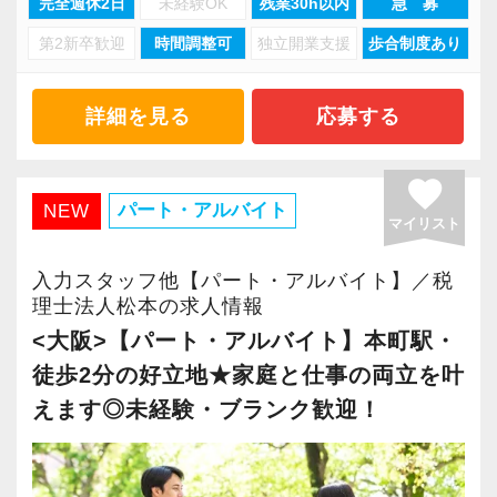
完全週休2日
未経験OK
残業30h以内
急 募
ルアップを目指したい方からの応募をお待ちし
第2新卒歓迎
時間調整可
独立開業支援
歩合制度あり
ています！
やる気とスキルに応じて、小さな黒字の会社、
詳細を見る
応募する
資本金1億円超規模の会社、上場会社の子会社、
上場会社、上場準備会社など段階的に難易度が
favorite
上がる仕事をお任せします。
パート・アルバイト
NEW
マイリスト
【2015年に税理士法人化、あなたの実力を発揮
入力スタッフ他【パート・アルバイト】／税
できる環境です！】
理士法人松本の求人情報
2015年12月に税理士法人化しました。
<大阪>【パート・アルバイト】本町駅・
お客様は上場を目指すスタートアップが中心
徒歩2分の好立地★家庭と仕事の両立を叶
で、法人化以来、毎年15%の勢いで成⻑を続け
えます◎未経験・ブランク歓迎！
ています。
Gemstone=「原石」という意味。原石である皆
さんを輝かせることを大事に、熱意とポテンシ