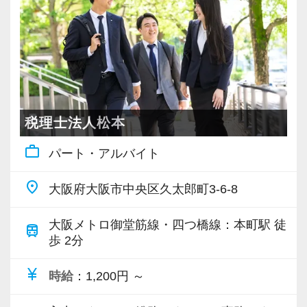
ャル重視、人物重視の採用を行っています。
【徹底したペーパーレス・クラウド活用で業務
効率化を図っています！】
7〜8割のお客様はすでにペーパーレス化。
クラウド会計ソフトの導入も積極的に実施して
税理士法人松本
おり、新規のお客様は基本的にクラウド、既存
work_outline
パート・アルバイト
のお客様も約7割がクラウドを利用しています。
クラウド会計ソフトfreeeの5つ星認定アドバイ
place
大阪府大阪市中央区久太郎町3-6-8
ザーでもあり、スタッフにはアドバイザー資格
「会計freee エキスパート」「会計freee 上級エ
大阪メトロ御堂筋線・四つ橋線：本町駅 徒
train
キスパート」の取得を推奨（受験費用は事務所
歩 2分
負担）。
currency_yen
時給
：1,200円 ～
現在いるスタッフは全員「会計freee エキスパー
ト」を取得しています。