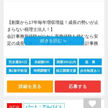
【求む！協調して行動できる自律的なプロフェ
お手伝いできる業務は数多く存在しています。
ッショナル！】
そのため、全拠点でスタッフの増員に力を入れ
これからの税理士は、単なる税法知識だけでは
ており、さらなるサービス品質の向上を目指し
なく、論理的思考力、コミュニケーション能
【創業から17年毎年増収増益！成長の勢いが止
ています。
力、主体性、協働性を兼ね備えることが必須で
まらない税理士法人！】
す。
会計事務所経験ゼロから実務経験を積むなら安
また、職場環境の改善に積極的に取り組む企業
keyboard_arrow_down
続きを読む
当社では、経験者の方には裁量権を大きく与え
定の成長企業で、今後も拡大していく会計事務
に対して認証される「社労士診断認証制度」を
ていますので、専門性と経験を最大限に発揮し
所でスタートしましょう！
取得しました。
て、遠慮なく仕事に取り組んでください！
「職場環境改善宣言企業」と「経営労務診断実
完全週休2日
未経験OK
残業30h以内
急 募
現在当社では「渋谷」「新宿」「錦糸町」
施企業」の認定を受け、今後も社員が働きやす
第2新卒歓迎
時間調整可
独立開業支援
歩合制度あり
【さまざまな強みを持つプロに囲まれ、刺激を
「柏」「横浜」「大阪」の６拠点を展開してい
い環境づくりを積極的に推進していきます。
受けながら働けます！】
ます。
長く安心して働ける環境を用意してお待ちして
株式上場支援を行う多数の公認会計士から税務
2021年6月に「渋谷オフィス」を新設し、その
詳細を見る
応募する
おりますので、当社で将来の不安なく働いてみ
の業務依頼が多いことから、プロからの評価が
後「新宿オフィス」「大阪オフィス」「錦糸町
ませんか？
高い税理士事務所である点が特徴です。
オフィス」が拡張移転！
favorite
・元上場企業経理部⻑経験のある税理士
さらに2022年12月には「柏オフィス」を開設
パート・アルバイト
NEW