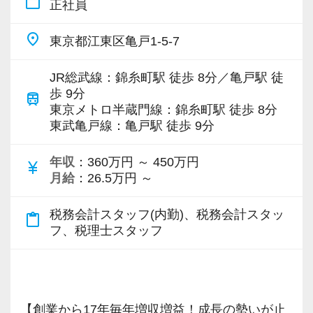
work_outline
正社員
お客様に事務所までご来社いただく来所型サー
変わられる職業と言われています。
ビスで、中小企業の経営を幅広くサポートして
【ご紹介が多い安定企業でお客様から一番に信
その中で生き残るためにできることはコンピュ
place
東京都江東区亀戸1-5-7
います。
頼される税務のプロを目指せます】
ーターやAIにはできないお客様とのコミュニケ
私達は「税務のプロフェッショナルとしてお客
ーション力を磨くこと。
JR総武線：錦糸町駅 徒歩 8分／亀戸駅 徒
専門Webサイトを10サイト以上運営しており、
様に寄り添う」ことが一つの使命です。
歩 9分
train
新規顧問契約のお客様が毎年400件以上増加！
東京メトロ半蔵門線：錦糸町駅 徒歩 8分
当社では、全員がお客様のことを一番に考え、
東武亀戸線：亀戸駅 徒歩 9分
各オフィスに国税OB税理士が在籍しているの
お客様から「こうしたい」という理想をいただ
最新の税務・会計サービスを提供しています。
で、税務調査にも精通しています。
いたら、それを一緒になって実現するために大
現時点で深い知識や経験をお持ちでなくても安
年収
：360万円 ～ 450万円
currency_yen
きく力を発揮できる存在でありたいと考えてい
心してください！
月給
：26.5万円 ～
税理士という仕事は不況に強い仕事で、融資対
ます。ご紹介案件が7割を超えているのも、そう
社員と同じように実務経験を積みながら税法や
応、給付金のサポート、補助金のサポートなど
税務会計スタッフ(内勤)、税務会計スタッ
いった私たちの姿勢がお客様から評価されてい
会計の知識を得られるようフォロー体制はバッ
content_paste
お手伝いできる業務は数多く存在しています。
フ、税理士スタッフ
るからだと自負しています。
チリです。
そのため、全拠点でスタッフの増員に力を入れ
ており、さらなるサービス品質の向上を目指し
今後もお客様に満足していただけるようにスキ
【先輩スタッフのサポートを受けながら段階を
ています。
ルの向上を目指し、税務のプロとして高い信頼
踏んでステップアップできます♪】
【創業から17年毎年増収増益！成長の勢いが止