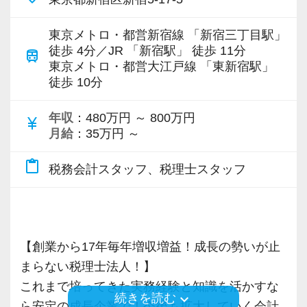
頼される税務のプロを目指せます】
・わからないことはわからないと素直に言える
います。
【成長のための5つのこだわりを大事にしていま
オフィスに税理士がいるので、わからないこと
私達は「税務のプロフェッショナルとしてお客
人
す】
はすぐ聞けるのがいいですね。
東京メトロ・都営新宿線 「新宿三丁目駅」
様に寄り添う」ことが一つの使命です。
・はじめてのことでも前向きに取り組める人
専門Webサイトを10サイト以上運営しており、
仕事をする上では5つのこだわり「クイックレス
徒歩 4分／JR 「新宿駅」 徒歩 11分
経験と知識をつけて、お客様から頼られる存
train
新規顧問契約のお客様が毎年400件以上増加！
ポンス・プラス思考・有言実行・他責禁止・気
東京メトロ・都営大江戸線 「東新宿駅」
在、後輩の手本になるような存在になれるよう
徒歩 10分
お客様から「こうしたい」という理想をいただ
【ITシステム完備で効率よく業務をこなせま
各オフィスに国税OB税理士が在籍しているの
配り」を掲げ、一人ひとりが実行しています。
に頑張っています。
いたら、それを一緒になって実現するために大
す】
で、税務調査にも精通しています。
より多くの「ありがとう」と笑顔をいただき続
年収
：480万円 ～ 800万円
currency_yen
きく力を発揮できる存在でありたいと考えてい
IT化が非常に進んでいるのも当社の特徴。
けるために「情熱家であれ！」がモットーで
会社の良いところは“温かさ”があります。
月給
：35万円 ～
ます。ご紹介案件が7割を超えているのも、そう
代表が作業環境にも気を配っており、デュアル
税理士という仕事は不況に強い仕事で、融資対
す。
お客様に対しても、仲間に対しても、アットホ
いった私たちの姿勢がお客様から評価されてい
モニターを全席設置。
応、給付金のサポート、補助金のサポートなど
content_paste
税務会計スタッフ、税理士スタッフ
ームで明るい会社です。
るからだと自負しています。
入力もAI-OCRを使用して、業務効率化とペーパ
お手伝いできる業務は数多く存在しています。
【求職者へのメッセージ】
チームで動いているので、わからないことや困
ーレス化を進めています。kintoneや
そのため、全拠点でスタッフの増員に力を入れ
当社の実践型インターンでは、普段の学生生活
ったことの相談先にも迷わず、何でもすぐに聞
今後もお客様に満足していただけるようにスキ
LINEWORKS、クラウドサインなどを活用して
ており、さらなるサービス品質の向上を目指し
では扱うことのない専門性が高い業務をお任せ
くことができて安心です。
ルの向上を目指し、税務のプロとして高い信頼
いるので効率よくストレスフリーに業務をこな
ています。
します。
【創業から17年毎年増収増益！成長の勢いが止
を獲得していきます。
せます。
そのため、勢いだけではどうにもならない課題
まらない税理士法人！】
数字が好きで人と関わるのが好きな人でした
お客様から信頼され、心の通ったサービスを提
ぜひ体験してください！
また、職場環境の改善に積極的に取り組む企業
や問題点もでてきますが、一つずつ確実に乗り
これまで培ってきた実務経験と知識を活かすな
ら、この仕事に向いていると思います。
keyboard_arrow_down
続きを読む
供する真の「税務プロフェッショナル」として
に対して認証される「社労士診断認証制度」を
越えていきましょう！
ら安定の成長企業で！今後も拡大していく会計