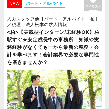
favorite
さらに2022年12月には「柏オフィス」を開設
成長している大阪オフィス。増員に伴い2022年
パート・アルバイト
NEW
供する真の「税務プロフェッショナル」として
マイリスト
し、2025年には大阪オフィスを増床するなど、
【求める人物像】
7月にはより広いビルへ拡張移転。
の道を私たちと一緒に歩んでみませんか？
事業拡大を続けています。
・起業家の事業成功を支援するという理念に共
2025年10月には増床するなど、拡大の一途をた
入力スタッフ他【パート・アルバイト・柏】
安定性抜群の環境で自己成長を実現できます。
感いただける方
どっています。
／税理士法人松本の求人情報
【目指すは“大家族のような会社”明るく楽しく一
・人が好きで素直に感動できる方
<柏>【実践型インターン/未経験OK】柏
緒に働ける方を求めています】
社員の持つ「やる・やりたい」という気持ちを
・チームワークを大事にできる方
関西の事業者には「大きいことやったるで！」
駅すぐ★安定成長中の事務所！知識や実
「こんな明るい事務所ははじめて」と言われる
大事にしているため、資格を持っていなくて
・几帳面で着実に仕事に取り組んでいただける
と勢いのある方が多いためか、大阪オフィスの
務経験がなくても一から最新の税務・会
ほど、仲が良くて明るいのが当社の特徴です。
も、スピーディーなキャリアアップが可能で
方
お客様は新規の比率が非常に高いのが特徴的で
計を学べます！会計業界で必要な専門性
パート職はワークライフバランス重視で、20～
す！
・相手の立場や意図を汲み、親身に考えながら
す。
を磨きませんか？
30代の女性が中心となって活躍しています。
コミュニケーションを取れる方
お客様の勢いに圧倒されないよう、スタッフも
コツコツ丁寧な仕事をしていただける方、お待
充実した実務重視のOJTで、安心して職務経験
熱意と情熱を持ちながら寄り添う姿勢を大切に
ちしています！
と知識をゼロから身に付けられます！
【現役スタッフの声】
しています。
税務・会計の経験と知識を磨きながらステップ
お客様と一緒に成長していく楽しさを実感しな
【各種社会保険完備、ユニークな手当制度あ
アップを目指しませんか？
もっと自分の可能性を試したいと思い、別の事
がらやりがいを持って働ける環境です。
り】
務所から転職しました。
社会保険等の一般的な福利厚生の他に、各種手
【対象業種100種以上！節税・融資・税務調査に
代表の石割は『ベンチャー企業を上場成功に導
20代が筆頭となってお客様を支えており、業界