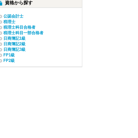
資格から探す
公認会計士
税理士
税理士科目合格者
税理士科目一部合格者
日商簿記1級
日商簿記2級
日商簿記3級
FP1級
FP2級