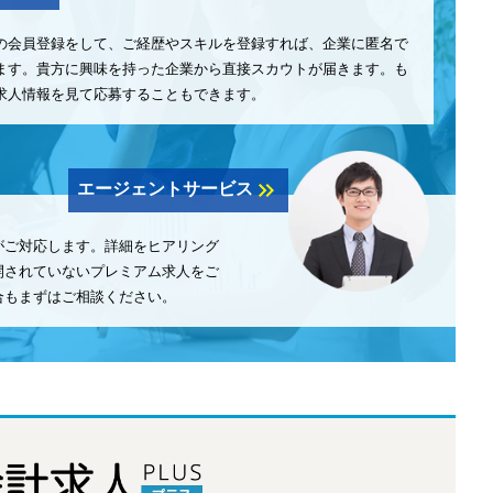
の会員登録をして、ご経歴やスキルを登録すれば、企業に匿名で
ます。貴方に興味を持った企業から直接スカウトが届きます。も
求人情報を見て応募することもできます。
keyboard_double_arrow_right
エージェントサービス
がご対応します。詳細をヒアリング
開されていないプレミアム求人をご
合もまずはご相談ください。