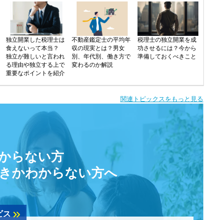
独立開業した税理士は
不動産鑑定士の平均年
税理士の独立開業を成
食えないって本当？
収の現実とは？男女
功させるには？今から
独立が難しいと言われ
別、年代別、働き方で
準備しておくべきこと
る理由や独立する上で
変わるのか解説
重要なポイントを紹介
関連トピックスをもっと見る
からない方
きかわからない方へ
keyboard_double_arrow_right
ビス