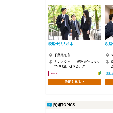
税理士法人松本
税理
千葉県柏市
入力スタッフ、税務会計スタッ
フ(内勤)、税務会計ス…
パート
正社
詳細を見る ＞
関連TOPICS