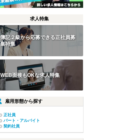
求人特集
簿記２級から応募できる正社員募
集特集
WEB面接もOKな求人特集
雇用形態から探す
正社員
パート・アルバイト
契約社員