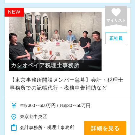
favorite
NEW
マイリスト
正社員
カシオペイア税理士事務所
【東京事務所開設メンバー急募】会計・税理士
事務所での記帳代行・税務申告補助など
currency_yen
360～600万円 /
30～50万円
年収
月給
place
東京都中央区
content_paste
会計事務所・税理士事務所
詳細を見る