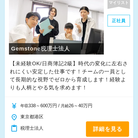
マイリスト
正社員
Gemstone税理士法人
【未経験OK/日商簿記2級】時代の変化に左右さ
れにくい安定した仕事です！チームの一員とし
て⻑期的な視野でゼロから育成します！経験よ
りも人柄とやる気を求めます！
currency_yen
338～600万円 /
26～40万円
年収
月給
place
東京都港区
content_paste
税理士法人
詳細を見る