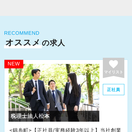
今すぐ会員登録
PC版サイトを見る
RECOMMEND
オススメ
の求人
採用ご担当者様
favorite
NEW
マイリスト
正社員
税理士法人松本
<錦糸町>【正社員/実務経験3年以上】当社創業