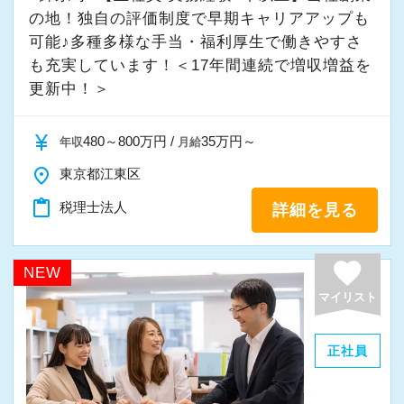
の地！独自の評価制度で早期キャリアアップも
可能♪多種多様な手当・福利厚生で働きやすさ
も充実しています！＜17年間連続で増収増益を
更新中！＞
currency_yen
480～800万円 /
35万円～
年収
月給
place
東京都江東区
content_paste
税理士法人
詳細を見る
favorite
NEW
マイリスト
正社員