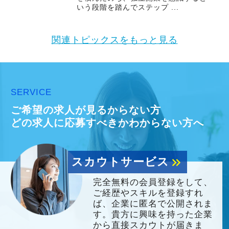
いう段階を踏んでステップ ...
関連トピックスをもっと見る
SERVICE
ご希望の求人が見るからない方
どの求人に応募すべきかわからない方へ
スカウトサービス
keyboard_double_arrow_right
完全無料の会員登録をして、
ご経歴やスキルを登録すれ
ば、企業に匿名で公開されま
す。貴方に興味を持った企業
から直接スカウトが届きま