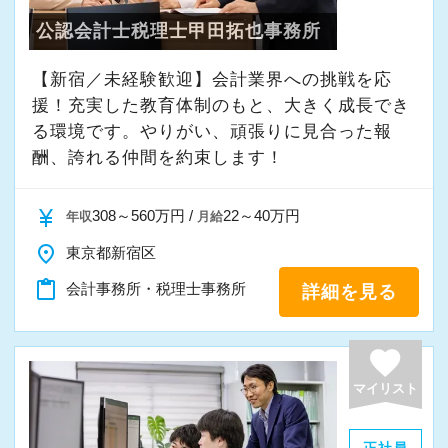
公認会計士税理士甲田拓也事務所
【新宿／未経験歓迎】会計業界への挑戦を応
援！充実した教育体制のもと、大きく成長でき
る環境です。やりがい、頑張りに見合った報
酬、誇れる仲間を約束します！
currency_yen
308～560万円 /
22～40万円
年収
月給
place
東京都新宿区
content_paste
会計事務所・税理士事務所
詳細を見る
favorite
マイリスト