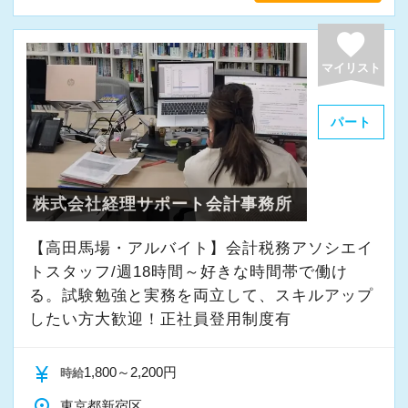
favorite
マイリスト
パート
株式会社経理サポート会計事務所
【高田馬場・アルバイト】会計税務アソシエイ
トスタッフ/週18時間～好きな時間帯で働け
る。試験勉強と実務を両立して、スキルアップ
したい方大歓迎！正社員登用制度有
currency_yen
1,800～2,200円
時給
place
東京都新宿区