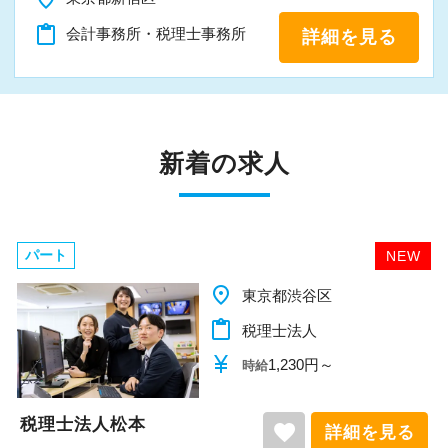
content_paste
会計事務所・税理士事務所
詳細を見る
新着の求人
パート
NEW
place
千葉県柏市
content_paste
税理士法人
currency_yen
1,140円～
時給
税理士法人松本
favorite
詳細を見る