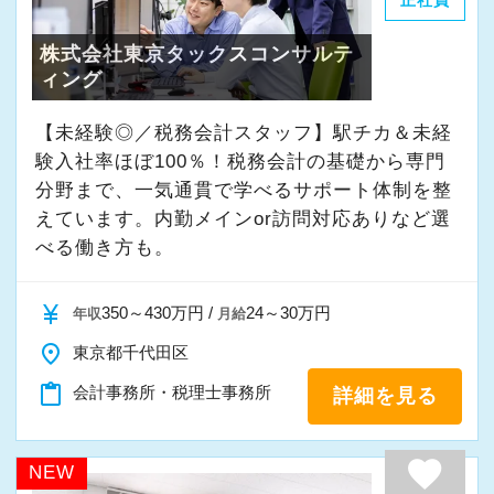
正社員
株式会社東京タックスコンサルテ
ィング
【未経験◎／税務会計スタッフ】駅チカ＆未経
験入社率ほぼ100％！税務会計の基礎から専門
分野まで、一気通貫で学べるサポート体制を整
えています。内勤メインor訪問対応ありなど選
べる働き方も。
currency_yen
350～430万円 /
24～30万円
年収
月給
place
東京都千代田区
content_paste
会計事務所・税理士事務所
詳細を見る
favorite
NEW