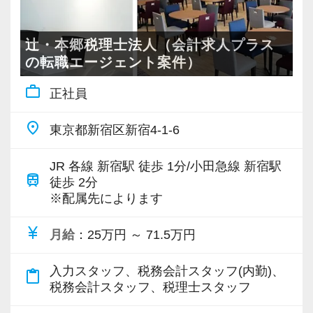
る「合格手当」、社員には入社3年（5万円）・5
で、一緒に成長していきましょう！
私たち自身も設立から間もないベンチャー組織
年（10万円）を支給する「勤続手当」もありま
【先輩スタッフのサポートを受けながら段階を
です。
す。
辻・本郷税理士法人（会計求人プラス
踏んでステップアップできます♪】
【ご紹介が多い安定企業でお客様から一番に信
一人ひとりの振る舞いがこれからの組織のカル
の転職エージェント案件）
詳しくはこちら（リンク先：https://www.tokyo-
入社してからのステップアッププランを準備し
頼される税務のプロを目指せます】
チャーを作ります。
consulting.com/recruit/environment/benefits）
ています。あなたの成長にあわせてステップア
私達は「税務のプロフェッショナルとしてお客
work_outline
正社員
自分たちの手で、イチから会社組織を作ってい
ップしていきましょう。
様に寄り添う」ことが一つの使命です。
くという経験は、他の事務所ではなかなかでき
【成長のための5つのこだわりを大事にしていま
place
東京都新宿区新宿4-1-6
ません。
す】
▽ステップ1(入社〜約1ヶ月)
お客様から「こうしたい」という理想をいただ
世の中のすべての起業家のために、メンバー全
仕事をする上では5つのこだわり「クイックレス
先輩が担当しているお客様の月次試算表を作成
JR 各線 新宿駅 徒歩 1分/小田急線 新宿駅
いたら、それを一緒になって実現するために大
train
員で組織としてさらにブラッシュアップし、本
徒歩 2分
ポンス・プラス思考・有言実行・他責禁止・気
しながら少しずつレベルアップしていきましょ
きく力を発揮できる存在でありたいと考えてい
※配属先によります
当に価値のあるサービスを提供し続けることに
配り」を掲げ、一人ひとりが実行しています。
う。実際の数字に触れながら業務に取り組んで
ます。ご紹介案件が7割を超えているのも、そう
取り組んでいきます。
より多くの「ありがとう」と笑顔をいただき続
頂くことで、より理解と知識が深まります！
いった私たちの姿勢がお客様から評価されてい
currency_yen
月給
：25万円 ～ 71.5万円
けるために「情熱家であれ！」がモットーで
るからだと自負しています。
【スタートアップ税理士法人はココが違う】
す。
▽ステップ2(2ヶ月目〜)
入力スタッフ、税務会計スタッフ(内勤)、
content_paste
■ 会社設立前後や中小規模のクライアントがタ
税務会計スタッフ、税理士スタッフ
そろそろ入力業務に慣れてきますので、本人の
今後もお客様に満足していただけるようにスキ
ーゲット ■
【求職者へのメッセージ】
希望に応じて決算業務、年末調整業務、確定申
ルの向上を目指し、税務のプロとして高い信頼