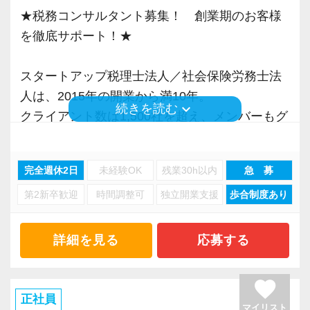
を獲得していきます。
税理士という仕事は不況に強い仕事で、融資対
★税務コンサルタント募集！ 創業期のお客様
せます。
お客様から信頼され、心の通ったサービスを提
応、給付金のサポート、補助金のサポートなど
を徹底サポート！★
ぜひ体験してください！
供する真の「税務プロフェッショナル」として
お手伝いできる業務は数多く存在しています。
の道を私たちと一緒に歩んでみませんか？
そのため、全拠点でスタッフの増員に力を入れ
スタートアップ税理士法人／社会保険労務士法
【明確なキャリアパスで成長をバックアップし
ており、さらなるサービス品質の向上を目指し
人は、2015年の開業から満10年。
ます】
【目指すは“大家族のような会社”明るく楽しく一
ています。
keyboard_arrow_down
続きを読む
クライアント数は1,500社を超え、メンバーもグ
キャリアステップは等級制（1〜6等級）で、求
緒に働ける方を求めています】
ループ全体で180名超の規模に拡大してきたベン
められる業務レベルや役割を明確にしていま
「こんな明るい事務所ははじめて」と言われる
また、職場環境の改善に積極的に取り組む企業
チャー事務所です。
す。目標設定がしやすく、成長を実感しながら
ほど、仲が良くて明るいのが当社の特徴です。
に対して認証される「社労士診断認証制度」を
完全週休2日
未経験OK
残業30h以内
急 募
これまで私たちのサービスを評価、信頼いただ
ステップアップが可能です。
実践型インターンは成⻑性を重視していて、や
取得しました。
第2新卒歓迎
時間調整可
独立開業支援
歩合制度あり
いたお客様やパートナー様からのご紹介から、
昇級は年に2回の自己申請制で何度でもチャレン
りがいを持てることとステップアップできるこ
「職場環境改善宣言企業」と「経営労務診断実
他の事務所にないスピードで新しいお客様との
ジできます。
とを第一に考えています。
施企業」の認定を受け、今後も社員が働きやす
出会いを重ね続けることができ、着実に業績を
詳細を見る
応募する
将来会計事務所で活躍したい熱い想いのある
い環境づくりを積極的に推進していきます。
伸ばしています。
【定期的な班替えや席替えで、より多くのこと
方、お待ちしています！
長く安心して働ける環境を用意してお待ちして
を学べる体制！】
favorite
おりますので、当社で将来の不安なく働いてみ
私たちの組織の最大の資産であり価値の源泉は
正社員
当社ではフリーアドレスと固定席を併用しなが
【実務型研修・教育制度充実！学生の間に、こ
ませんか？
マイリスト