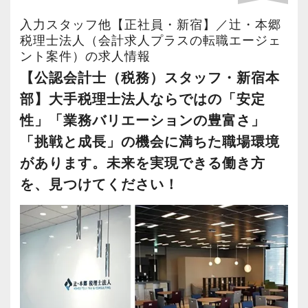
実施。得意分野や経験の異なる様々な人と一緒
環境です。
【採用＆法人案内動画】
すが、輝ける未来のために一歩を踏み出して一
今回全国に拠点を展開している辻・本郷税理士
に仕事を行うことで、より柔軟かつ多彩なノウ
入力スタッフ他【正社員・新宿】／辻・本郷
だからこそ、いつでも笑顔が絶えず、たとえ辛
緒に頑張っていきませんか？
法人で、【税務・会計業務スタッフ】を募集し
税理士法人（会計求人プラスの転職エージェ
ハウや知識を身に付けられる体制を整えていま
い・苦しい・厳しい状況でも、楽しさとやりが
ント案件）の求人情報
ます！
す。
いを見つけながら仕事ができるのだと考えてい
【辻・本郷税理士法人に応募するポイント！】
【公認会計士（税務）スタッフ・新宿本
【現役スタッフの声】
配属先は希望の仕事内容やお住いの場所によっ
また関西・関東とそれぞれの拠点での交流もあ
ます。
■国内最大級の専門特化型税理士法人です。全国
部】大手税理士法人ならではの「安定
て決定いたします。
り、オンライン・オフラインを問わず気軽に話
に拠点展開をしており、その規模感を武器に1万
インターンから新卒で入社しました。
北は北海道から南は沖縄まで全国に拠点があり
性」「業務バリエーションの豊富さ」
し合える社風です。
クライアントとともに成長を続ける私たち、ス
7000社を超えるお客様に質の高いサービスを提
インターン時代は「ここまでやるの！？」とい
ますので現地登用はもちろん、Iターン・Uター
「挑戦と成長」の機会に満ちた職場環境
タートアップ税理士法人で、あなた自身のステ
供しています。
うくらい実践に近い形の業務を任されて大変な1
ン希望の方も歓迎です。
【各種社会保険完備、ユニークな手当制度あ
があります。未来を実現できる働き方
ップアップを私たちと一緒に目指してみません
■お客様は一般企業、医療法人、公益法人、海外
年でしたが、だからこそ実力がつき達成感を得
さらに、人事制度にはFA制度が設けられている
り】
を、見つけてください！
か。
法人など多種多様。業務の幅も税務顧問から事
ることができました。
ので自分が携わりたい分野への異動やご家族の
社会保険等の一般的な福利厚生の他に、各種手
業承継、相続、M＆A、再生・再編、国際税務な
まだ入社１年目ですが、すでに法人20件・個人8
転勤・介護などの理由による勤務地の異動が申
当も充実。
採用動画① ～突撃インタビュー スタートア
ど、あらゆる業種・分野での案件を経験するこ
件を担当させてもらっています。
請できますので、長く安心して働いてもらえま
税務能力検定等の資格検定に合格するともらえ
ップ税理士法人のいいところ聞いてみた～
とができます。
す。
る「合格手当」、社員には入社3年（5万円）・5
■新宿ミライナタワー事務所のほか、日本全国に
現在は、税理士を目指して勉強にも励んでいま
年（10万円）を支給する「勤続手当」もありま
事務所を展開していますので現地登用はもちろ
す。
辻・本郷税理士法人では人材育成を重要な課題
す。