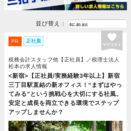
並び替え：
favorite
正社員
PR
マイリスト
税務会計スタッフ他【正社員】／税理士法人
松本の求人情報
<新宿>【正社員/実務経験3年以上】新宿
三丁目駅直結の新オフィス！“まずはやっ
てみる”という挑戦心を大切にする社風。
安定と成長を両立できる環境でステップ
アップしませんか？