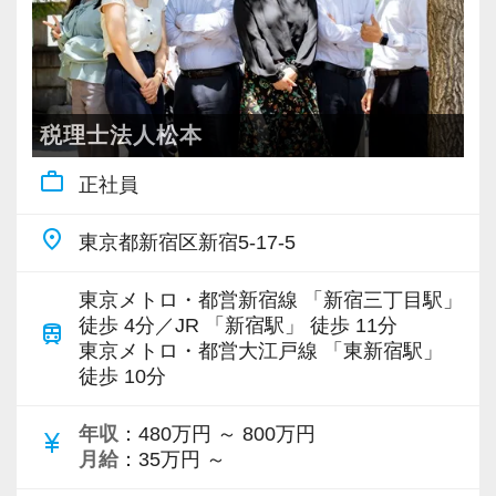
バリバリ働いて活躍したい方、大歓迎です！
これからますます成長していく新宿オフィス
【対象業種100種以上！節税・融資・税務調査に
で、一緒に成長していきましょう！
強い税理士法人です】
創業以来17年連続増収増益、顧問先数2500以
税理士法人松本
【ご紹介が多い安定企業でお客様から一番に信
上、全国6拠点で安定的に成長中です。
work_outline
頼される税務のプロを目指せます】
正社員
お客様に事務所までご来社いただく来所型サー
私達は「税務のプロフェッショナルとしてお客
ビスで、中小企業の経営を幅広くサポートして
place
東京都新宿区新宿5-17-5
様に寄り添う」ことが一つの使命です。
います。
東京メトロ・都営新宿線 「新宿三丁目駅」
お客様から「こうしたい」という理想をいただ
専門Webサイトを10サイト以上運営しており、
徒歩 4分／JR 「新宿駅」 徒歩 11分
train
いたら、それを一緒になって実現するために大
新規顧問契約のお客様が毎年400件以上増加！
東京メトロ・都営大江戸線 「東新宿駅」
徒歩 10分
きく力を発揮できる存在でありたいと考えてい
各オフィスに国税OB税理士が在籍しているの
ます。ご紹介案件が7割を超えているのも、そう
で、税務調査にも精通しています。
年収
：480万円 ～ 800万円
currency_yen
いった私たちの姿勢がお客様から評価されてい
月給
：35万円 ～
るからだと自負しています。
税理士という仕事は不況に強い仕事で、融資対