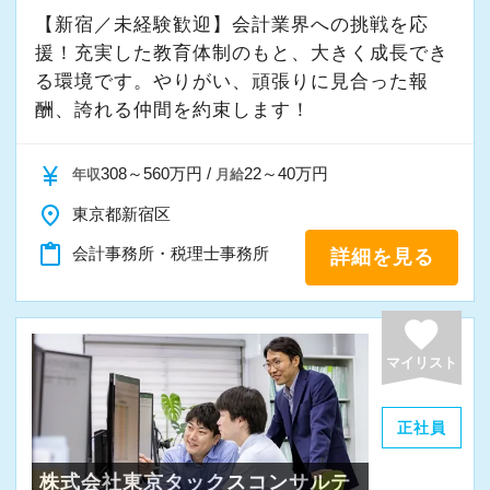
7000社を超えるお客様に質の高いサービスを提
※応募には会計求人プラスにご登録が必要で
【新宿／未経験歓迎】会計業界への挑戦を応
供しています。
援！充実した教育体制のもと、大きく成長でき
す。
■全国のスタッフの勤務時間を本部で一元管理を
る環境です。やりがい、頑張りに見合った報
し、過度に業務時間が増えている方、残業が連
酬、誇れる仲間を約束します！
日に続いている方がいた際に部門の責任者に抑
制の指令が飛ぶようになっています。そのため
currency_yen
308～560万円 /
22～40万円
年収
月給
全拠点で残業の抑制が成功しています。
place
東京都新宿区
■通常の始業時間に対し、前後1時間または2時
content_paste
会計事務所・税理士事務所
詳細を見る
間を始業時間にできる制度を導入していますの
で、ライフスタイルにあわせて最適な時間帯で
勤務できます。
favorite
■その他、時短勤務、リモートワークも相談可能
マイリスト
です。
正社員
※応募には会計求人プラスにご登録が必要で
株式会社東京タックスコンサルテ
す。