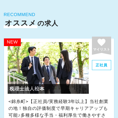
立を図るなど、ワークライフバランスが取れて
に拠点展開をしており、その規模感を武器に1万
いるため長く安心して働ける環境です。
7000社を超えるお客様に質の高いサービスを提
RECOMMEND
供しています。
オススメ
の求人
辻・本郷税理士法人では人材育成を重要な課題
■お客様は一般企業、医療法人、公益法人、海外
として取り組んでいます。
法人など多種多様。業務の幅も税務顧問から事
新人研修、マネージャー研修、全体研修、個別
favorite
NEW
業承継、相続、M＆A、再生・再編、国際税務な
事例研修など用意しながらスタッフの成長をバ
マイリスト
ど、あらゆる業種・分野での案件を経験するこ
ックアップしています。
とができます。
頻繁にある法改正に対しては各自の独習だけで
正社員
■新宿ミライナタワー事務所のほか、日本全国に
なく、内部・外部から講師陣を招きスタッフ全
事務所を展開していますので現地登用はもちろ
体で知識の共有を図ります。
ん、Iターン、Uターンご希望の方も歓迎です。
人事労務は日々のルーティンワークも少なくあ
税理士法人松本
またご家族の転勤や介護によって勤務地の移動
りませんが、法改正対応など日々の努力も欠か
申請ができます。
せない仕事です。
<錦糸町>【正社員/実務経験3年以上】当社創業
■法人主催の定期研修会で最新の税務会計情報に
の地！独自の評価制度で早期キャリアアップも
キャッチアップできるなど、スキルアップの支
可能♪多種多様な手当・福利厚生で働きやすさ
◆プロフェッショナルとして最高品質のサービ