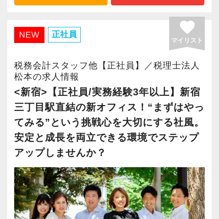
長く安心して働ける環境を用意してお待ちして
後「新宿オフィス」「大阪オフィス」「錦糸町
おりますので、当社で将来の不安なく働いてみ
オフィス」が拡張移転！
favorite
ませんか？
さらに2022年12月には「柏オフィス」を開設
正社員
NEW
マイリスト
し、2025年には大阪オフィスを増床するなど、
【新宿の事務所はこんなオフィスです】
事業拡大を続けています。
税務会計スタッフ他【正社員】／税理士法人
20代のスタッフが多数在籍しており、当社拠点
安定性抜群の環境で自己成長を実現できます。
松本の求人情報
のなかでも一番明るく元気なオフィスです。
<新宿>【正社員/実務経験3年以上】新宿
新宿三丁目駅直結で交通の便がよく、通勤しや
社員の持つ「やる・やりたい」という気持ちを
三丁目駅直結の新オフィス！“まずはやっ
すい立地にあります。
大事にしているため、資格を持っていなくて
てみる”という挑戦心を大切にする社風。
も、スピーディーなキャリアアップが可能で
安定と成長を両立できる環境でステップ
飲食業や接客業のお客様が多く、お客様のご紹
す！
アップしませんか？
介から新しいお客様も増えております。
実務重視の研修を幅広く実施しているため、ス
充実した実務重視のOJTで、安心して職務経験
ピーディーに経験値を積むことができるのが最
と知識をゼロから身に付けられます！
大の魅力です。
税務・会計の経験と知識を磨きながらステップ
アップを目指しませんか？