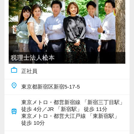
税理士法人松本
work_outline
正社員
place
東京都新宿区新宿5-17-5
東京メトロ・都営新宿線 「新宿三丁目駅」
徒歩 4分／JR 「新宿駅」 徒歩 11分
train
東京メトロ・都営大江戸線 「東新宿駅」
徒歩 10分