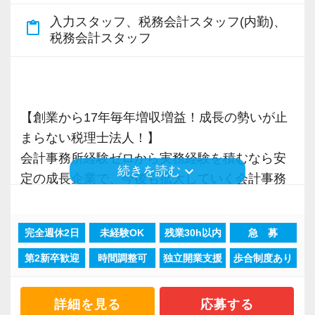
で、税務調査にも精通しています。
入力スタッフ、税務会計スタッフ(内勤)、
content_paste
税務会計スタッフ
税理士という仕事は不況に強い仕事で、融資対
応、給付金のサポート、補助金のサポートなど
お手伝いできる業務は数多く存在しています。
そのため、全拠点でスタッフの増員に力を入れ
【創業から17年毎年増収増益！成長の勢いが止
ており、さらなるサービス品質の向上を目指し
まらない税理士法人！】
ています。
会計事務所経験ゼロから実務経験を積むなら安
keyboard_arrow_down
続きを読む
定の成長企業で、今後も拡大していく会計事務
また、職場環境の改善に積極的に取り組む企業
所でスタートしましょう！
に対して認証される「社労士診断認証制度」を
完全週休2日
未経験OK
残業30h以内
急 募
取得しました。
現在当社では「渋谷」「新宿」「錦糸町」
「職場環境改善宣言企業」と「経営労務診断実
第2新卒歓迎
時間調整可
独立開業支援
歩合制度あり
「柏」「横浜」「大阪」の６拠点を展開してい
施企業」の認定を受け、今後も社員が働きやす
ます。
い環境づくりを積極的に推進していきます。
2021年6月に「渋谷オフィス」を新設し、その
詳細を見る
応募する