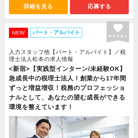
ます。
詳細を見る
応募する
2021年6月に「渋谷オフィス」を新設し、その
後「新宿オフィス」「大阪オフィス」「錦糸町
favorite
オフィス」が拡張移転！
パート・アルバイト
NEW
マイリスト
さらに2022年12月には「柏オフィス」を開設
し、2025年には大阪オフィスを増床するなど、
入力スタッフ他【パート・アルバイト】／税
事業拡大を続けています。
理士法人松本の求人情報
安定性抜群の環境で自己成長を実現できます。
<新宿>【実践型インターン/未経験OK】
急成長中の税理士法人！創業から17年間
社員の持つ「やる・やりたい」という気持ちを
ずっと増益増収！税務のプロフェッショ
大事にしているため、資格を持っていなくて
ナルとして、あなたの望む成長ができる
も、スピーディーなキャリアアップが可能で
環境を整えています！
す！
会計事務所経験者の方には幅広い業務に携わっ