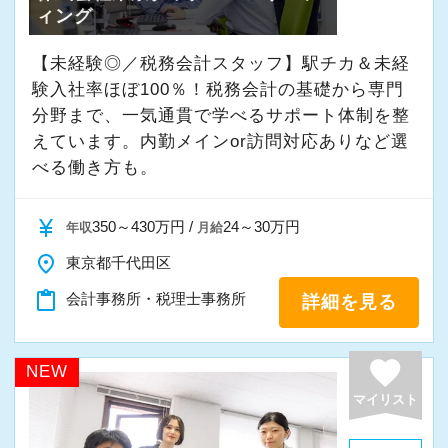
ィング
【未経験◎／税務会計スタッフ】駅チカ＆未経
験入社率ほぼ100％！税務会計の基礎から専門
分野まで、一気通貫で学べるサポート体制を整
えています。内勤メインor訪問対応ありなど選
べる働き方も。
currency_yen
350～430万円 /
24～30万円
年収
月給
place
東京都千代田区
content_paste
会計事務所・税理士事務所
詳細を見る
favorite
NEW
マイリスト