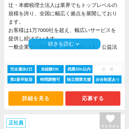
業種業界を問わず毎日のように新規案件が増加
当社では、「こうなりたい」という将来のキャ
辻・本郷税理士法人は業界でもトップレベルの
告業務にもチャレンジして頂けます。先輩スタ
を獲得していきます。
中。様々な業種の会社設立や税務課題解決に強
リアプランが明確な方が成長しています。
規模を誇り、全国に幅広く拠点を展開しており
ッフがサポートしますので、安心して税務・会
お客様から信頼され、心の通ったサービスを提
みを持つプロとして、稀有な経験を積むことが
そのため、採用面接では「1年後、3年後、5年後
ます。
計の業務を一通り覚えられます！
供する真の「税務プロフェッショナル」として
できます。
にどうなりたいか？」を必ずお聞きします。
お客様は1万7000社を超え、幅広いサービスを
の道を私たちと一緒に歩んでみませんか？
たとえば希望年収があれば、その目標に向けて
提供し続けています。
▽ステップ3(4ヶ月目〜)
keyboard_arrow_down
続きを読む
■ クラウド／ITにも強く、業界最先端の業務知
どう仕事をすればいいのか具体的にお伝えしま
一般企業から医療法人、社会福祉法人、公益法
一通りの業務を覚えたら、自分自身で決算を行
【将来オフィスをお任せできる貴方の力を求め
見が身につく ■
すので気軽に相談してください。
人、海外法人、地方公共団体など、中小規模か
って頂きます。決算書が出来ましたら、先輩ス
ています】
業務では最新のクラウドサービスやITツールを
ら大手企業まで、多種多様な業種のお客様との
タッフ・オフィス責任者からのチェックと国税
積み重ねてこられた知識と経験を生かして、さ
完全週休2日
未経験OK
残業30h以内
急 募
使っています。またグループ内にAIツールの開
当社は積極的な人に惜しみなくチャンスを与え
業務経験を積む事ができます。
OBのダブルチェックがあります。
らなる活躍の場を求めている貴方の力を発揮で
発チームを構築し、今後もIT化、デジタル化を
第2新卒歓迎
時間調整可
独立開業支援
歩合制度あり
るというスタイルで、経験年数を積めば自動的
そんな環境があるからこそ業務バリエーション
きる職場です。
進める計画なので、先進的な業務スタイルの知
にキャリアアップするという仕組みになっては
も豊富で、税務コンサルティング、法人設立支
当社ならではの「仕事のステップ」を踏みなが
新たなマネージャー候補として、将来的にオフ
見を蓄えられます。
いません。
援、事業承継、相続、M＆A、再編・再生、国際
ら実務を経験することで、半年もすればある程
詳細を見る
応募する
ィスを任せられる方の力を求めています。
ですから、ステップアップしたい人は、遠慮な
税務など、幅広い分野での税務・会計業務を経
度一人で仕事をすることができるようになりま
■ どこまでも一貫してクライアントに伴走でき
く自分から手を挙げてください。
験出来るとともに、あなたに最適な専門業務が
す。
税理士資格がなくてもOK！
favorite
る ■
「挑戦」と「成長」を後押しする社風なので失
見つかります！
正社員
やる気とコミュニケーション能力を重視しま
マイリスト