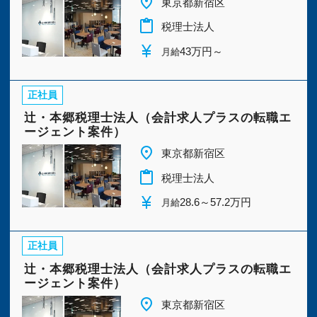
place
東京都新宿区
今すぐ会員登録
content_paste
税理士法人
currency_yen
43万円～
月給
PC版サイトを見る
正社員
辻・本郷税理士法人（会計求人プラスの転職エ
採用ご担当者様
ージェント案件）
place
東京都新宿区
content_paste
税理士法人
currency_yen
28.6～57.2万円
月給
正社員
辻・本郷税理士法人（会計求人プラスの転職エ
ージェント案件）
place
東京都新宿区