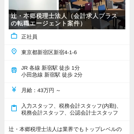
採用動画② スタートアップの「社員に密着さ
ん、Iターン、Uターンご希望の方も歓迎です。
オフィスに税理士がいるので、わからないこと
として取り組んでいます。
詳しくはこちら（リンク先：https://www.tokyo-
せてもらえませんか？」
またご家族の転勤や介護によって勤務地の移動
はすぐ聞けるのがいいですね。
新人研修、マネージャー研修、全体研修、個別
consulting.com/recruit/environment/benefits）
辻・本郷税理士法人（会計求人プラス
申請ができます。
経験と知識をつけて、お客様から頼られる存
事例研修など用意しながらスタッフの成長をバ
の転職エージェント案件）
■法人主催の定期研修会で最新の税務会計情報に
在、後輩の手本になるような存在になれるよう
ックアップしています。
【成長のための5つのこだわりを大事にしていま
work_outline
正社員
キャッチアップできるなど、スキルアップの支
に頑張っています。
他にも会計人として押さえるべき重要項目につ
す】
援環境もしっかりとしています。
いて法改正に関する勉強会や内部・外部から講
仕事をする上では5つのこだわり「クイックレス
place
東京都新宿区新宿4-1-6
■配属された部署で1年働いた後にFA制度が使え
会社の良いところは“温かさ”があります。
師陣を招きスタッフ全体で知識の共有を図りま
ポンス・プラス思考・有言実行・他責禁止・気
ます。自己申請型で希望の部署に移動ができま
お客様に対しても、仲間に対しても、アットホ
す。
配り」を掲げ、一人ひとりが実行しています。
JR 各線 新宿駅 徒歩 1分
train
すので経験の幅を広げながらキャリアップを目
ームで明るい会社です。
より多くの「ありがとう」と笑顔をいただき続
小田急線 新宿駅 徒歩 2分
指せます。
チームで動いているので、わからないことや困
組織内には税理士、公認会計士、中小企業診断
けるために「情熱家であれ！」がモットーで
currency_yen
■全国のスタッフの勤務時間を本部で一元管理を
月給
：43万円 ～
ったことの相談先にも迷わず、何でもすぐに聞
士など、税務・会計に関わる様々な分野のエキ
す。
し、過度に業務時間が増えている方、残業が連
くことができて安心です。
スパートが集結しています。
入力スタッフ、税務会計スタッフ(内勤)、
日に続いている方がいた際に部門の責任者に抑
content_paste
そして案件によっては、チームを組んで業務を
【求職者へのメッセージ】
税務会計スタッフ、公認会計士スタッフ
制の指令が飛ぶようになっています。そのため
数字が好きで人と関わるのが好きな人でした
進めることもありますので、他のエキスパート
当社では、「こうなりたい」という将来のキャ
全拠点で残業の抑制が成功しています。
ら、この仕事に向いていると思います。
による協力と刺激を受けながら自身の専門スキ
リアプランが明確な方が成長しています。
辻・本郷税理士法人は業界でもトップレベルの
■通常の始業時間に対し、前後1時間または2時