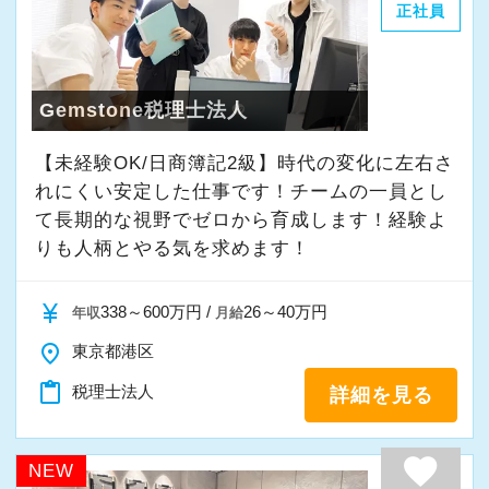
正社員
Gemstone税理士法人
【未経験OK/日商簿記2級】時代の変化に左右さ
れにくい安定した仕事です！チームの一員とし
て⻑期的な視野でゼロから育成します！経験よ
りも人柄とやる気を求めます！
currency_yen
338～600万円 /
26～40万円
年収
月給
place
東京都港区
content_paste
税理士法人
詳細を見る
favorite
NEW