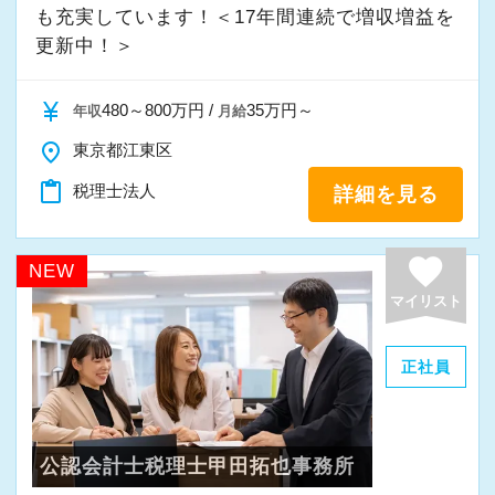
援環境もしっかりとしています。
も充実しています！＜17年間連続で増収増益を
スを提供することを目指したい方
■配属された部署で1年働いた後にFA制度が使え
更新中！＞
◆専門知識とIT知識を使って活躍したい方
ます。自己申請型で希望の部署に移動ができま
◆様々な業種・職種の人事労務にチャレンジし
すので経験の幅を広げながらキャリアップを目
currency_yen
480～800万円 /
35万円～
年収
月給
たい方
指せます。
place
◆成長したい、スキルアップしたい、手に職を
東京都江東区
■全国のスタッフの勤務時間を本部で一元管理を
つけたい方
content_paste
税理士法人
詳細を見る
し、過度に業務時間が増えている方、残業が連
日に続いている方がいた際に部門の責任者に抑
辻・本郷の環境で上記項目を実現しながら働
制の指令が飛ぶようになっています。そのため
favorite
NEW
き、プロフェッショナルとして活躍しません
全拠点で残業の抑制が成功しています。
マイリスト
か？
■通常の始業時間に対し、前後1時間または2時
間を始業時間にできる制度を導入していますの
正社員
で、ライフスタイルにあわせて最適な時間帯で
【辻・本郷税理士法人に応募するポイント！】
勤務できます。その他、時短勤務、リモートワ
■国内最大級の専門特化型税理士法人です。全国
ークも相談可能です。
公認会計士税理士甲田拓也事務所
に拠点展開をしており、その規模感を武器に1万