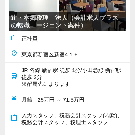
谷オフィスの開設に合わせて、責任者になりた
として取り組んでいます。
けているので、ぜひ活用してください。
・責任感を持って仕事に取り組める人
【採用基準は “スタンス ＞ 能力” 】
いと立候補しました。
新人研修、マネージャー研修、全体研修、個別
詳しくはこちら（リンク先：https://www.tokyo-
・積極性と向上心を持ち合わせている人
辻・本郷税理士法人（会計求人プラス
プロフェッショナルとしての気概があり、ファ
主体性のある人にはキャリアアップとレベルア
事例研修など用意しながらスタッフの成長をバ
consulting.com/recruit/environment/benefits）
の転職エージェント案件）
・若手を引っ張っていくリーダーになれる人
ーストクラスのコンサルティングサービスを提
ップのチャンスも広がり、経験者なら実務だけ
ックアップしています。
work_outline
正社員
供するために“学習と成長を続ける”専門家組織。
でなくマネジメントの経験も積めます。
他にも会計人として押さえるべき重要項目につ
【成長のための5つのこだわりを大事にしていま
【ITシステム完備で効率よく業務をこなせま
それが、私たちが追い求める組織像です。
いて法改正に関する勉強会や内部・外部から講
す】
す】
place
東京都新宿区新宿4-1-6
これを実現するには、組織として適切な成長の
オフィス責任者として心がけているのは、何で
師陣を招きスタッフ全体で知識の共有を図りま
仕事をする上では5つのこだわり「クイックレス
IT化が非常に進んでいるのも当社の特徴。
「場」を作るとともに、メンバー自身がその環
も気軽に話せる雰囲気と一人一人の考え方を尊
す。
ポンス・プラス思考・有言実行・他責禁止・気
代表が作業環境にも気を配っており、デュアル
JR 各線 新宿駅 徒歩 1分/小田急線 新宿駅
境を活用して自分自身で主体的に経験を積もう
train
重することです。
徒歩 2分
配り」を掲げ、一人ひとりが実行しています。
モニターを全席設置。
とする認識を持っていることが必要です。
※配属先によります
常に柔軟さを忘れずに接したいと思っていま
組織内には税理士、公認会計士、中小企業診断
より多くの「ありがとう」と笑顔をいただき続
入力もAI-OCRを使用して、業務効率化とペーパ
既に手にしたスキル・資格や経歴そのものでは
す。
士など、税務・会計に関わる様々な分野のエキ
けるために「情熱家であれ！」がモットーで
ーレス化を進めています。kintoneや
currency_yen
月給
：25万円 ～ 71.5万円
なく、それらから学びを抽出し、将来に渡って
スタッフの成長にともないお客様からも信頼さ
スパートが集結しています。
す。
LINEWORKS、クラウドサインなどを活用して
自律と成長を続けられる“プロとしての矜持”を持
れ喜んでもらえる、そんな組織にしていきたい
そして案件によっては、チームを組んで業務を
いるので効率よくストレスフリーに業務をこな
入力スタッフ、税務会計スタッフ(内勤)、
content_paste
つことこそが重要だと考えています。
ですね。
進めることもありますので、他のエキスパート
【求職者へのメッセージ】
せます。
税務会計スタッフ、税理士スタッフ
そこで私たちは、採用選考においてもこれまで
による協力と刺激を受けながら自身の専門スキ
当社の実践型インターンでは、普段の学生生活
ぜひ体験してください！