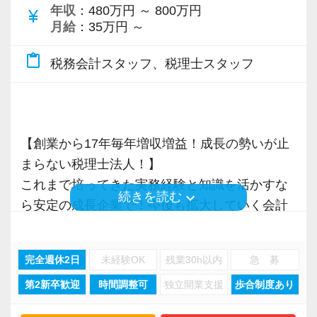
年収
：480万円 ～ 800万円
currency_yen
月給
：35万円 ～
content_paste
税務会計スタッフ、税理士スタッフ
【創業から17年毎年増収増益！成長の勢いが止
まらない税理士法人！】
これまで培ってきた実務経験と知識を活かすな
keyboard_arrow_down
続きを読む
ら安定の成長企業で！今後も拡大していく会計
事務所で幅広い業務にチャレンジしながら成長
を目指しましょう！
完全週休2日
未経験OK
残業30h以内
急 募
第2新卒歓迎
時間調整可
独立開業支援
歩合制度あり
現在当社では「渋谷」「新宿」「錦糸町」
「柏」「横浜」「大阪」の６拠点を展開してい