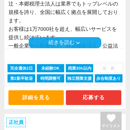
の能力偏重の採用基準を捨て、クライアントと
“明るくて仲が良い”というのも当社の特徴。
ルを磨けます。
では扱うことのない専門性が高い業務をお任せ
辻・本郷税理士法人は業界でもトップレベルの
の約束＝バリューである『成長のための7UP』
良くも悪くも“おせっかい”な人が多く、お客様の
会計事務所に限らずこれまでのご経験や取得さ
します。
規模を誇り、全国に幅広く拠点を展開しており
【明確なキャリアパスで成長をバックアップし
に基づく人物重視・スタンス重視の新しい採用
ために、一緒に働く仲間のために、本気になれ
れた資格など、大いに活かしながら活躍するこ
そのため、勢いだけではどうにもならない課題
ます。
ます】
基準を掲げています。
る熱い人が多いです。
とが出来ます。
や問題点もでてきますが、一つずつ確実に乗り
お客様は1万7000社を超え、幅広いサービスを
キャリアステップは等級制（1〜6等級）で、求
◆ 素直であること
越えていきましょう！
提供し続けています。
められる業務レベルや役割を明確にしていま
keyboard_arrow_down
続きを読む
◆ 善良であること
昇格のスピードも早く、やりがいや成長してい
◆お客様を税務・会計の面からサポートしたい
常に自ら学ぶ姿勢で臨んでください。着実に実
一般企業から医療法人、社会福祉法人、公益法
す。目標設定がしやすく、成長を実感しながら
◆ 仲間と協力すること
る実感が得られやすい職場です。
方
績を作りながら課題や問題の分析スキルを身に
人、海外法人、地方公共団体など、中小規模か
ステップアップが可能です。
◆ 人のために動けること
等級制度でキャリアアップの道筋が明確になっ
◆会計とITの知識を使って活躍したい方
付ける経験を積むことが自信に繋がります。
ら大手企業まで、多種多様な業種のお客様との
昇級は年に2回の自己申請制で何度でもチャレン
◆ 変化を楽しむこと
完全週休2日
未経験OK
残業30h以内
急 募
ているので、目標を立ててどんどん達成してい
◆様々な専門分野の業務にチャレンジしたい方
多くのインターン生を育成した実績があります
業務経験を積む事ができます。
ジできます。
◆ 挑戦を恐れないこと
きましょう！
◆成長したい、スキルアップしたい、手に職を
ので、安心して仲間と一緒に働く楽しさと自分
第2新卒歓迎
時間調整可
独立開業支援
歩合制度あり
そんな環境があるからこそ業務バリエーション
◆ 成長を止めないこと
「こういうことをやってみたい！」という強い
つけたい方
の成⻑を日々実感して頂けると思います。
も豊富で、税務コンサルティング、法人設立支
【定期的な班替えや席替えで、より多くのこと
思いがある人、大歓迎です！
自分が「将来こうなりたい」「こんな風に成⻑
援、事業承継、相続、M＆A、再編・再生、国際
を学べる体制！】
詳細を見る
応募する
この7つの要素に共感するメンバーが集まってい
辻・本郷の環境で上記項目を実現しながら働
したい」「こういうサービスを提供したい」と
税務など、幅広い分野での税務・会計業務を経
当社ではフリーアドレスと固定席を併用しなが
ます。
き、プロフェッショナルとして活躍しません
いう夢を語れる若いパワーのある方を求めてい
験出来るとともに、あなたに最適な専門業務が
ら業務を行っています。
favorite
それぞれが自分自身の目標に向かって主体的に
か？
ます。
見つかります！
そのなかで定期的な席替えやチームの班替えを
正社員
マイリスト
行動でき、お互いに協力し、常に感謝しあえる
新しい扉を開けるのはとても勇気がいることで