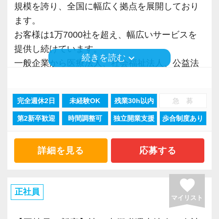
お客様からの「ありがとう」が、最大のやりが
ルを磨けます。
そのため、採用面接では「1年後、3年後、5年後
規模を誇り、全国に幅広く拠点を展開しており
間を始業時間にできる制度を導入していますの
いになります！
会計事務所に限らずこれまでのご経験や取得さ
にどうなりたいか？」を必ずお聞きします。
ます。
で、ライフスタイルにあわせて最適な時間帯で
れた資格など、大いに活かしながら活躍するこ
たとえば希望年収があれば、その目標に向けて
お客様は1万7000社を超え、幅広いサービスを
勤務できます。その他、時短勤務、リモートワ
はじめての仕事には不安もあるかもしれません
とが出来ます。
どう仕事をすればいいのか具体的にお伝えしま
提供し続けています。
ークも相談可能です。
keyboard_arrow_down
が、当社は同じ目標をもったインターンの数も
続きを読む
すので気軽に相談してください。
一般企業から医療法人、社会福祉法人、公益法
多く心強いですよ。やる気のある方、ご応募お
◆お客様を税務・会計の面からサポートしたい
人、海外法人、地方公共団体など、中小規模か
※応募には会計求人プラスにご登録が必要で
待ちしています！
方
当社は積極的な人に惜しみなくチャンスを与え
ら大手企業まで、多種多様な業種のお客様との
す。
◆会計とITの知識を使って活躍したい方
るというスタイルで、経験年数を積めば自動的
完全週休2日
未経験OK
残業30h以内
急 募
業務経験を積む事ができます。
◆様々な専門分野の業務にチャレンジしたい方
にキャリアアップするという仕組みになっては
第2新卒歓迎
時間調整可
独立開業支援
歩合制度あり
そんな環境があるからこそ業務バリエーション
◆成長したい、スキルアップしたい、手に職を
いません。
も豊富で、税務コンサルティング、法人設立支
つけたい方
ですから、ステップアップしたい人は、遠慮な
援、事業承継、相続、M＆A、再編・再生、国際
詳細を見る
応募する
く自分から手を挙げてください。
税務など、幅広い分野での税務・会計業務を経
辻・本郷の環境で上記項目を実現しながら働
「挑戦」と「成長」を後押しする社風なので失
験出来るとともに、あなたに最適な専門業務が
favorite
き、プロフェッショナルとして活躍しません
敗を恐れずに目標に向かってチャレンジするこ
見つかります！
正社員
マイリスト
か？
とができます。