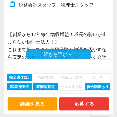
応、給付金のサポート、補助金のサポートなど
content_paste
税務会計スタッフ、税理士スタッフ
今後もお客様に満足していただけるようにスキ
お手伝いできる業務は数多く存在しています。
ルの向上を目指し、税務のプロとして高い信頼
そのため、全拠点でスタッフの増員に力を入れ
を獲得していきます。
ており、さらなるサービス品質の向上を目指し
お客様から信頼され、心の通ったサービスを提
ています。
【創業から17年毎年増収増益！成長の勢いが止
供する真の「税務プロフェッショナル」として
まらない税理士法人！】
の道を私たちと一緒に歩んでみませんか？
また、職場環境の改善に積極的に取り組む企業
これまで培ってきた実務経験と知識を活かすな
keyboard_arrow_down
続きを読む
に対して認証される「社労士診断認証制度」を
ら安定の成長企業で！今後も拡大していく会計
【将来オフィスをお任せできる貴方の力を求め
取得しました。
事務所で幅広い業務にチャレンジしながら成長
ています】
「職場環境改善宣言企業」と「経営労務診断実
を目指しましょう！
完全週休2日
未経験OK
残業30h以内
急 募
積み重ねてこられた知識と経験を生かして、さ
施企業」の認定を受け、今後も社員が働きやす
らなる活躍の場を求めている貴方の力を発揮で
い環境づくりを積極的に推進していきます。
第2新卒歓迎
時間調整可
独立開業支援
歩合制度あり
現在当社では「渋谷」「新宿」「錦糸町」
きる職場です。
長く安心して働ける環境を用意してお待ちして
「柏」「横浜」「大阪」の６拠点を展開してい
新たなマネージャー候補として、将来的にオフ
おりますので、当社で将来の不安なく働いてみ
ます。
詳細を見る
応募する
ィスを任せられる方の力を求めています。
ませんか？
2021年6月に「渋谷オフィス」を新設し、その