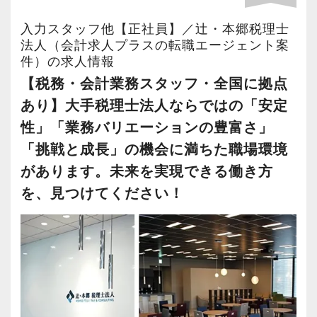
信用と信頼の積み上げが重要な仕事だからこ
敗を恐れずに目標に向かってチャレンジするこ
これまでも多くのインターン生が実践型インタ
す。
そ、「最初だけ話して終わり」にはしません。
とができます。
今回全国に拠点を展開している辻・本郷税理士
ーン制度を使い、ステップアップを実現してき
税理士はサービス業です。誠実に仕事を行い、
入力スタッフ他【正社員】／辻・本郷税理士
「話しやすさNo.1」を目指して、あなたのファ
法人で、【税務・会計業務スタッフ】を募集し
法人（会計求人プラスの転職エージェント案
た実績が当社にはあります！
お客様に満足していただくことを大事にしてく
件）の求人情報
ンを増やしてください。
【現役スタッフの声】
ます！
実践型インターンを通して学校では絶対に学ぶ
れる方を求めています。
【税務・会計業務スタッフ・全国に拠点
配属先は希望の仕事内容やお住いの場所によっ
ことができない知識と実務を徹底的に磨くこと
【マネジメントやキャリアチェンジ、メンバー
あり】大手税理士法人ならではの「安定
前職は小規模な事務所で、なかなか担当を持つ
て決定いたします。
ができます。
スキルと経験に合わせてキャリアを重ねつつ、
自身の「挑戦」を重視】
ことができませんでした。
北は北海道から南は沖縄まで全国に拠点があり
性」「業務バリエーションの豊富さ」
部下のマネジメントも少しずつお任せして自信
サービスのワンストップ化と全国展開を目指し
代表が高齢で新しいお客様も増えず、自分の今
ますので現地登用はもちろん、Iターン・Uター
「挑戦と成長」の機会に満ちた職場環境
インターン終了後は新卒採用の道も用意してい
を持っていけるよう私たちもバックアップしま
て成長を続ける私たちは、さらに仲間を増や
後のキャリアを考えて転職を決意し、当社に入
ン希望の方も歓迎です。
ます。26卒のインターン生も入社予定です。
があります。未来を実現できる働き方
す。
し、支店展開し、組織を大きくしていきます。
社しました。
さらに、人事制度にはFA制度が設けられている
を、見つけてください！
最初は自信が無くても意欲があれば大丈夫で
事業展開やご自身のキャリア志向に応じて、チ
現在は、渋谷オフィスの責任者として一つの拠
ので自分が携わりたい分野への異動やご家族の
【各種社会保険完備、ユニークな手当制度あ
す。
ームや支店を率いるマネジメントの立場に就い
点を任されています。
転勤・介護などの理由による勤務地の異動が申
り】
一緒に事務所を盛り立てていただける方をお待
ていただくことや、新しく事業部門が立ち上が
請できますので、長く安心して働いてもらえま
社会保険等の一般的な福利厚生の他に、各種手
ちしています！
る際の主担当へのキャリアチェンジなど、チャ
積極的に手を挙げるアクティブな人には向いて
す。
当も充実。
レンジしたい気持ちには適切に機会を提供する
いる会社です。
税務能力検定等の資格検定に合格するともらえ
【こんな方を求めています】
ことで応えたいと考えています。
私も新しい経験にチャレンジしたいと思い、渋
辻・本郷税理士法人では人材育成を重要な課題
る「合格手当」など、当社ならではの制度を設
・情熱を持って仕事ができ、途中で諦めない人