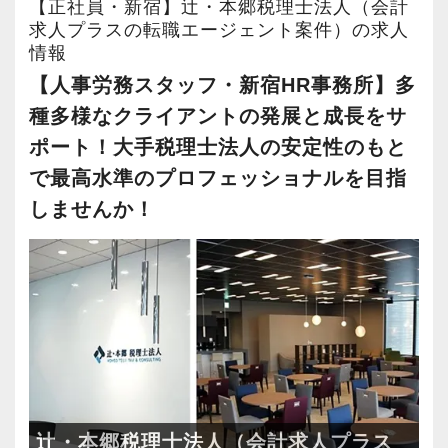
今回全国に拠点を展開している辻・本郷税理士
【正社員・新宿】辻・本郷税理士法人（会計
【採用＆法人案内動画】
【現役スタッフの声】
法人で、【公認会計士（税務）スタッフ】を募
求人プラスの転職エージェント案件）の求人
情報
集します！
前職は小規模な事務所で、なかなか担当を持つ
【人事労務スタッフ・新宿HR事務所】多
配属先であるミライナタワーは、新宿駅直結の
【辻・本郷税理士法人に応募するポイント！】
ことができませんでした。
種多様なクライアントの発展と成長をサ
好立地。
■国内最大級の専門特化型税理士法人です。全国
代表が高齢で新しいお客様も増えず、自分の今
各専門分野のプロフェッショナルが揃っている
ポート！大手税理士法人の安定性のもと
に拠点展開をしており、その規模感を武器に1万
後のキャリアを考えて転職を決意し、当社に入
職場です。
で最高水準のプロフェッショナルを目指
7000社を超えるお客様に質の高いサービスを提
社しました。
安定性、成長性、働きやすさが揃った環境で、
しませんか！
供しています。
現在は、渋谷オフィスの責任者として一つの拠
腰を据えて長期的なキャリアを広げられます。
■お客様は一般企業、医療法人、公益法人、海外
点を任されています。
法人など多種多様。業務の幅も税務顧問から事
辻・本郷税理士法人では人材育成を重要な課題
業承継、相続、M＆A、再生・再編、国際税務な
積極的に手を挙げるアクティブな人には向いて
として取り組んでいます。
ど、あらゆる業種・分野での案件を経験するこ
いる会社です。
新人研修、マネージャー研修、全体研修、個別
とができます。
私も新しい経験にチャレンジしたいと思い、渋
事例研修など用意しながらスタッフの成長をバ
■新宿ミライナタワー事務所のほか、日本全国に
谷オフィスの開設に合わせて、責任者になりた
ックアップしています。
事務所を展開していますので現地登用はもちろ
いと立候補しました。
他にも会計人として押さえるべき重要項目につ
辻・本郷税理士法人（会計求人プラス