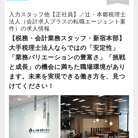
『人』。
ら業務を行っています。
れからの会計業界で生き残るために必要な専門
一人ひとりが成長を続けることこそ、私たち自
そのなかで定期的な席替えやチームの班替えを
入力スタッフ他【正社員】／辻・本郷税理士
性を磨けます】
【新宿の事務所はこんなオフィスです】
身やクライアントのために一番重要であること
法人（会計求人プラスの転職エージェント案
実施。得意分野や経験の異なる様々な人と一緒
会計業界はいずれコンピューターやAIに取って
20代のスタッフが多数在籍しており、当社拠点
件）の求人情報
をみんなが理解しています。
に仕事を行うことで、より柔軟かつ多彩なノウ
変わられる職業と言われています。
のなかでも一番明るく元気なオフィスです。
【税務・会計業務スタッフ・新宿本部】
これから組織がさらに成長していくために、
ハウや知識を身に付けられる体制を整えていま
その中で生き残るためにできることはコンピュ
新宿三丁目駅直結で交通の便がよく、通勤しや
大手税理士法人ならではの「安定性」
「困難はみんなで乗り越える」環境づくりにも
す。
ーターやAIにはできないお客様とのコミュニケ
すい立地にあります。
ますます取り組んでいくので、たとえ経験の浅
「業務バリエーションの豊富さ」「挑戦
また関西・関東とそれぞれの拠点での交流もあ
ーション力を磨くこと。
い方でも、意欲と気概を持たれていれば、必ず
と成長」の機会に満ちた職場環境があり
り、オンライン・オフラインを問わず気軽に話
飲食業や接客業のお客様が多く、お客様のご紹
ご活躍いただけます。
し合える社風です。
ます。未来を実現できる働き方を、見つ
当社では、全員がお客様のことを一番に考え、
介から新しいお客様も増えております。
◆チームで業務に取り組み、みんなで助け合
けてください！
最新の税務・会計サービスを提供しています。
実務重視の研修を幅広く実施しているため、ス
う社風です！
【各種社会保険完備、ユニークな手当制度あ
現時点で深い知識や経験をお持ちでなくても安
ピーディーに経験値を積むことができるのが最
◆わからないことはすぐに聞けるメンバー間
り】
心してください！
大の魅力です。
の風通しの良さが自慢！
社会保険等の一般的な福利厚生の他に、各種手
社員と同じように実務経験を積みながら税法や
◆仕事やチームの課題にはみんなで解決に臨
当も充実。
会計の知識を得られるようフォロー体制はバッ
バリバリ働いて活躍したい方、大歓迎です！
みます！
税務能力検定等の資格検定に合格するともらえ
チリです。
これからますます成長していく新宿オフィス