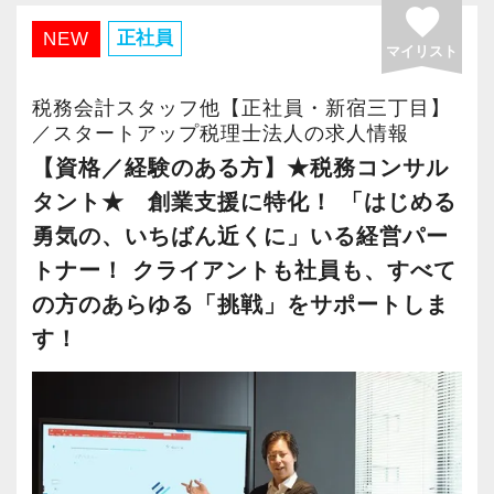
後「新宿オフィス」「大阪オフィス」「錦糸町
favorite
税理士資格がなくてもOK！
【新宿の事務所はこんなオフィスです】
オフィス」が拡張移転！
正社員
NEW
マイリスト
やる気とコミュニケーション能力を重視しま
20代のスタッフが多数在籍しており、当社拠点
さらに2022年12月には「柏オフィス」を開設
す。
のなかでも一番明るく元気なオフィスです。
し、2025年には大阪オフィスを増床するなど、
税務会計スタッフ他【正社員・新宿三丁目】
税理士はサービス業です。誠実に仕事を行い、
新宿三丁目駅直結で交通の便がよく、通勤しや
事業拡大を続けています。
／スタートアップ税理士法人の求人情報
お客様に満足していただくことを大事にしてく
すい立地にあります。
安定性抜群の環境で自己成長を実現できます。
【資格／経験のある方】★税務コンサル
れる方を求めています。
タント★ 創業支援に特化！ 「はじめる
飲食業や接客業のお客様が多く、お客様のご紹
社員の持つ「やる・やりたい」という気持ちを
勇気の、いちばん近くに」いる経営パー
スキルと経験に合わせてキャリアを重ねつつ、
介から新しいお客様も増えております。
大事にしているため、資格を持っていなくて
トナー！ クライアントも社員も、すべて
部下のマネジメントも少しずつお任せして自信
実務重視の研修を幅広く実施しているため、ス
も、スピーディーなキャリアアップが可能で
の方のあらゆる「挑戦」をサポートしま
を持っていけるよう私たちもバックアップしま
ピーディーに経験値を積むことができるのが最
す！
す！
す。
大の魅力です。
最初は自信が無くても意欲があれば大丈夫で
会計事務所経験者の方には幅広い業務に携わっ
す。
バリバリ働いて活躍したい方、大歓迎です！
ていただき、早い段階から部下やチームのマネ
一緒に事務所を盛り立てていただける方をお待
これからますます成長していく新宿オフィス
ジメント業務にも挑戦できます！これまでの経
ちしています！
で、一緒に成長していきましょう！
験・知識を活かしながら、さらに上のステージ