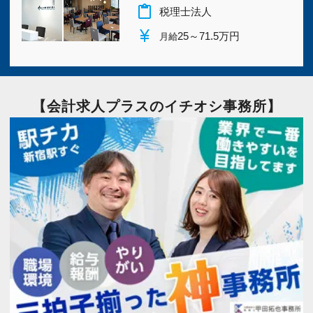
content_paste
税理士法人
currency_yen
25～71.5万円
月給
【会計求人プラスのイチオシ事務所】