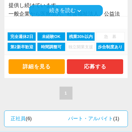
◆お客様を税務・会計の面からサポートしたい
提供し続けています。
間を始業時間にできる制度を導入していますの
る熱い人が多いです。
方
keyboard_arrow_down
続きを読む
一般企業から医療法人、社会福祉法人、公益法
で、ライフスタイルにあわせて最適な時間帯で
◆会計とITの知識を使って活躍したい方
人、海外法人、地方公共団体など、中小規模か
勤務できます。その他、時短勤務、リモートワ
昇格のスピードも早く、やりがいや成長してい
◆様々な専門分野の業務にチャレンジしたい方
ら大手企業まで、多種多様な業種のお客様との
ークも相談可能です。
る実感が得られやすい職場です。
◆成長したい、スキルアップしたい、手に職を
完全週休2日
未経験OK
残業30h以内
急 募
業務経験を積む事ができます。
等級制度でキャリアアップの道筋が明確になっ
つけたい方
第2新卒歓迎
時間調整可
独立開業支援
歩合制度あり
※応募には会計求人プラスにご登録が必要で
ているので、目標を立ててどんどん達成してい
今回全国に拠点を展開している辻・本郷税理士
す。
きましょう！
辻・本郷の環境で上記項目を実現しながら働
法人で、【人事労務スタッフ】を募集します！
詳細を見る
応募する
「こういうことをやってみたい！」という強い
き、プロフェッショナルとして活躍しません
配属先は新宿HR事務所となり、給与計算部門と
思いがある人、大歓迎です！
か？
社保部門に分かれている総勢60名ほどの組織で
す。
1
【採用＆法人案内動画】
部署内は女性が活躍しており、社会保険労務士
資格を取得される方も多数。
育児をしながら時短勤務で仕事を続ける、有給
正社員
(6)
パート・アルバイト
(1)
【辻・本郷税理士法人に応募するポイント！】
休暇を取りやすくして仕事とプライベートの両
■国内最大級の専門特化型税理士法人です。全国