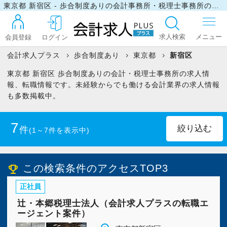
東京都 新宿区 - 歩合制度ありの会計事務所・税理士事務所の求人・転職情報
求人検索
会員登録
ログイン
会計求人プラス
歩合制度あり
東京都
新宿区
東京都 新宿区 歩合制度ありの会計・税理士事務所の求人情
ログイン
報、転職情報です。未経験からでも働ける会計業界の求人情報
も多数掲載中。
最近見た求人
7
件
(1～7件を表示中)
マイリスト
正社員
(6)
パート・アルバイト
(1)
この検索条件のアクセスTOP3
emoji_events
正社員
お問い合わせ
辻・本郷税理士法人（会計求人プラスの転職エ
ージェント案件）