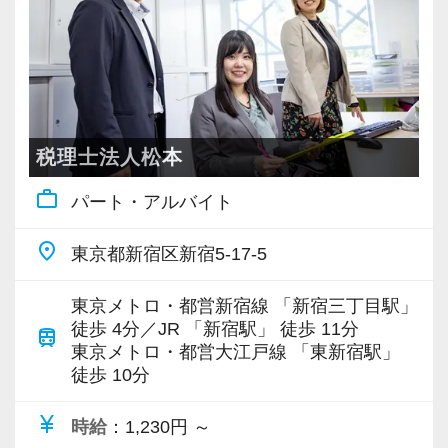
ていただき、早い段階から部下やチームのマネ
ジメント業務にも挑戦できます！これまでの経
験・知識を活かしながら、さらに上のステージ
でキャリアアップをしませんか？
【対象業種100種以上！節税・融資・税務調査に
税理士法人松本
強い税理士法人です】
work_outline
パート・アルバイト
創業以来17年連続増収増益、顧問先数2500以
上、全国6拠点で安定的に成長中です。
place
東京都新宿区新宿5-17-5
お客様に事務所までご来社いただく来所型サー
ビスで、中小企業の経営を幅広くサポートして
東京メトロ・都営新宿線 「新宿三丁目駅」
います。
徒歩 4分／JR 「新宿駅」 徒歩 11分
train
東京メトロ・都営大江戸線 「東新宿駅」
徒歩 10分
専門Webサイトを10サイト以上運営しており、
新規顧問契約のお客様が毎年400件以上増加！
currency_yen
時給
：1,230円 ～
各オフィスに国税OB税理士が在籍しているの