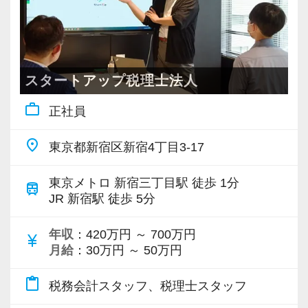
でキャリアアップをしませんか？
【こんな方を求めています】
【ご紹介が多い安定企業でお客様から一番に信
・情熱を持って仕事ができ、途中で諦めない人
頼される税務のプロを目指せます】
【対象業種100種以上！節税・融資・税務調査に
・責任感を持って仕事に取り組める人
私達は「税務のプロフェッショナルとしてお客
強い税理士法人です】
スタートアップ税理士法人
・積極性と向上心を持ち合わせている人
様に寄り添う」ことが一つの使命です。
創業以来17年連続増収増益、顧問先数2500以
・若手を引っ張っていくリーダーになれる人
work_outline
正社員
上、全国6拠点で安定的に成長中です。
お客様から「こうしたい」という理想をいただ
お客様に事務所までご来社いただく来所型サー
place
東京都新宿区新宿4丁目3-17
【ITシステム完備で効率よく業務をこなせま
いたら、それを一緒になって実現するために大
ビスで、中小企業の経営を幅広くサポートして
す】
きく力を発揮できる存在でありたいと考えてい
います。
東京メトロ 新宿三丁目駅 徒歩 1分
IT化が非常に進んでいるのも当社の特徴。
train
ます。ご紹介案件が7割を超えているのも、そう
JR 新宿駅 徒歩 5分
代表が作業環境にも気を配っており、デュアル
いった私たちの姿勢がお客様から評価されてい
専門Webサイトを10サイト以上運営しており、
モニターを全席設置。
るからだと自負しています。
新規顧問契約のお客様が毎年400件以上増加！
年収
：420万円 ～ 700万円
currency_yen
入力もAI-OCRを使用して、業務効率化とペーパ
月給
：30万円 ～ 50万円
各オフィスに国税OB税理士が在籍しているの
ーレス化を進めています。kintoneや
今後もお客様に満足していただけるようにスキ
で、税務調査にも精通しています。
content_paste
税務会計スタッフ、税理士スタッフ
LINEWORKS、クラウドサインなどを活用して
ルの向上を目指し、税務のプロとして高い信頼
いるので効率よくストレスフリーに業務をこな