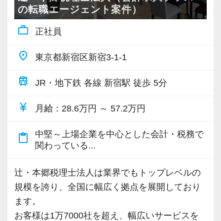
ん、Iターン、Uターンご希望の方も歓迎です。
主体性のある人にはキャリアアップとレベルア
いて法改正に関する勉強会や内部・外部から講
の転職エージェント案件）
またご家族の転勤や介護によって勤務地の移動
ップのチャンスも広がり、経験者なら実務だけ
師陣を招きスタッフ全体で知識の共有を図りま
work_outline
申請ができます。
正社員
でなくマネジメントの経験も積めます。
す。
■法人主催の定期研修会で最新の税務会計情報に
place
東京都新宿区新宿3-1-1
キャッチアップできるなど、スキルアップの支
オフィス責任者として心がけているのは、何で
組織内には税理士、公認会計士、中小企業診断
援環境もしっかりとしています。
も気軽に話せる雰囲気と一人一人の考え方を尊
士など、税務・会計に関わる様々な分野のエキ
train
JR・地下鉄 各線 新宿駅 徒歩 5分
■配属された部署で1年働いた後にFA制度が使え
重することです。
スパートが集結しています。
ます。自己申請型で希望の部署に移動ができま
常に柔軟さを忘れずに接したいと思っていま
currency_yen
そして案件によっては、チームを組んで業務を
月給
：28.6万円 ～ 57.2万円
すので経験の幅を広げながらキャリアップを目
す。
進めることもありますので、他のエキスパート
指せます。
スタッフの成長にともないお客様からも信頼さ
中堅～上場企業を中心とした会計・税務で
による協力と刺激を受けながら自身の専門スキ
content_paste
関わっている...
■全国のスタッフの勤務時間を本部で一元管理を
れ喜んでもらえる、そんな組織にしていきたい
ルを磨けます。
し、過度に業務時間が増えている方、残業が連
ですね。
会計事務所に限らずこれまでのご経験や取得さ
辻・本郷税理士法人は業界でもトップレベルの
日に続いている方がいた際に部門の責任者に抑
れた資格など、大いに活かしながら活躍するこ
規模を誇り、全国に幅広く拠点を展開しており
制の指令が飛ぶようになっています。そのため
“明るくて仲が良い”というのも当社の特徴。
とが出来ます。
ます。
全拠点で残業の抑制が成功しています。
良くも悪くも“おせっかい”な人が多く、お客様の
お客様は1万7000社を超え、幅広いサービスを
■通常の始業時間に対し、前後1時間または2時
ために、一緒に働く仲間のために、本気になれ