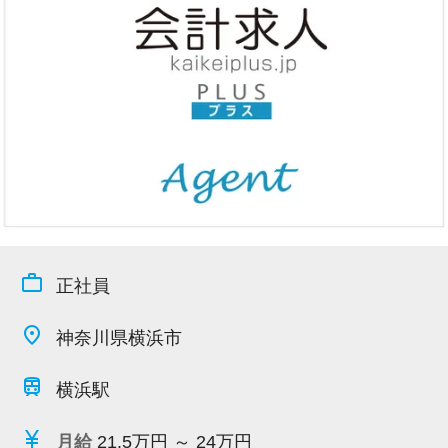
今すぐ会員登録
PC版サイトを見る
採用ご担当者様
work_outline
正社員
place
神奈川県横浜市
train
横浜駅
currency_yen
月給
21.5万円 ～ 24万円