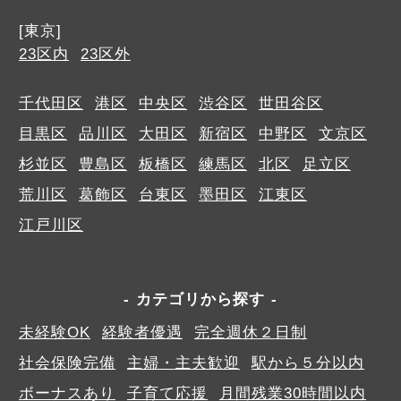
[東京]
23区内
23区外
千代田区
港区
中央区
渋谷区
世田谷区
目黒区
品川区
大田区
新宿区
中野区
文京区
杉並区
豊島区
板橋区
練馬区
北区
足立区
荒川区
葛飾区
台東区
墨田区
江東区
江戸川区
カテゴリから探す
未経験OK
経験者優遇
完全週休２日制
社会保険完備
主婦・主夫歓迎
駅から５分以内
ボーナスあり
子育て応援
月間残業30時間以内