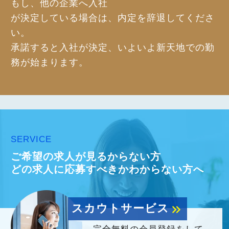
もし、他の企業へ入社
が決定している場合は、内定を辞退してくださ
い。
承諾すると入社が決定、いよいよ新天地での勤
務が始まります。
SERVICE
ご希望の求人が見るからない方
どの求人に応募すべきかわからない方へ
スカウトサービス
keyboard_double_arrow_right