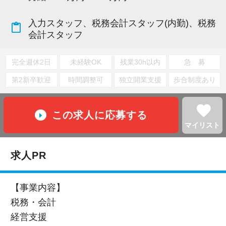
入力スタッフ、税務会計スタッフ(内勤)、税務
content_paste
会計スタッフ
完全週休2日
未経験OK
残業30h以内
急 募
第2新卒歓迎
時間調整可
独立開業支援
歩合制度あり
favorite
この求人に応募する
マイリスト
求人PR
【事業内容】
税務・会計
経営支援