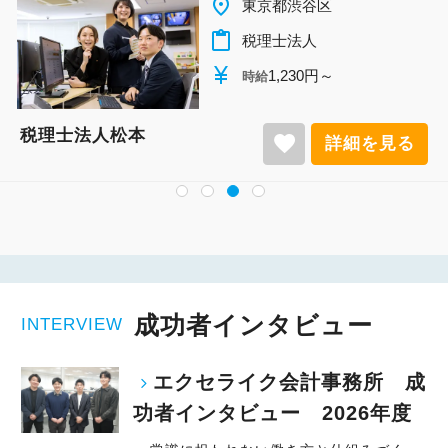
place
千葉県柏市
content_paste
税理士法人
currency_yen
1,140円～
時給
税理士法人松本
favorite
詳細を見る
成功者インタビュー
INTERVIEW
エクセライク会計事務所 成
功者インタビュー 2026年度