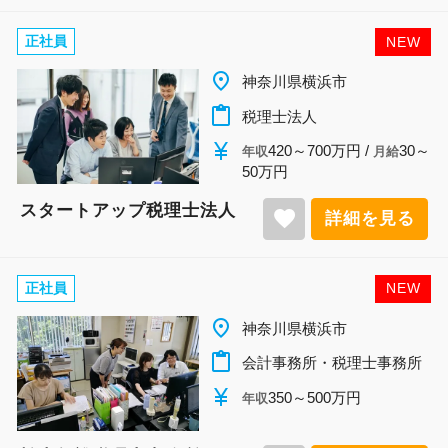
正社員
NEW
place
神奈川県横浜市
content_paste
税理士法人
currency_yen
420～700万円 /
30～
年収
月給
50万円
スタートアップ税理士法人
favorite
詳細を見る
正社員
NEW
place
神奈川県横浜市
content_paste
会計事務所・税理士事務所
currency_yen
350～500万円
年収