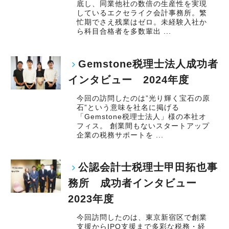
底し、同業他社の数倍の生産性を実現
しているエクセライク会計事務所。繁
忙期でさえ残業はゼロ。未経験入社か
ら科目合格者を多数輩出 ...
Gemstone税理士法人成功者
インタビュー 2024年度
今回の訪問したのは”光り輝く宝石の原
石”という意味を社名に掲げる
「Gemstone税理士法人」様の本社オ
フィス。 創業間もないスタートアップ
企業の税務サポートを ...
公認会計士税理士甲田拓也事
務所 成功者インタビュー
2023年度
今回訪問したのは、東京新宿区で創業
支援からIPO支援まで多彩な税務・経