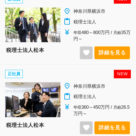
place
神奈川県横浜市
content_paste
税理士法人
currency_yen
480～800万円 /
35万
年収
月給
円～
税理士法人松本
favorite
詳細を見る
正社員
NEW
place
神奈川県横浜市
content_paste
税理士法人
currency_yen
360～450万円 /
26.5
年収
月給
万円～
税理士法人松本
favorite
詳細を見る