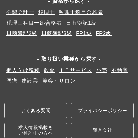
資格から探す
公認会計士
税理士
税理士科目合格者
税理士科目一部合格者
日商簿記1級
日商簿記2級
日商簿記3級
FP1級
FP2級
取り扱い業種から探す
個人向け税務
飲食
ＩＴサービス
小売
不動産
医療
建設業
美容・サロン
よくある質問
プライバシーポリシー
求人情報掲載を
運営会社
ご検討中の方へ