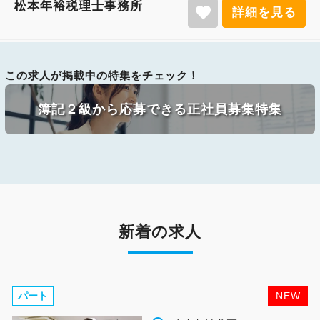
松本年裕税理士事務所
favorite
詳細を見る
この求人が掲載中の特集をチェック！
簿記２級から応募できる正社員募集特集
新着の求人
パート
NEW