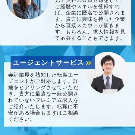
完全無料の会員登録をして、
ご経歴やスキルを登録すれ
ば、企業に匿名で公開されま
す。貴方に興味を持った企業
から直接スカウトが届きま
す。もちろん、求人情報を見
て応募することもできます。
エージェントサービス
keyboard_double_arrow_right
会計業界を熟知した転職エー
ジェントがご対応します。詳
細をヒアリングさせていただ
き、貴方に最適な一般公開さ
れていないプレミアム求人を
ご紹介いたします。転職に不
安がある場合もまずはご相談
ください。