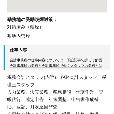
【日々の業務を通じて幅広い知識・経験を身につけるこ
とが可能！】
勤務地の受動喫煙対策：
主な仕事内容は月次監査・決算申告・確定申告・
対策済み（禁煙）
年末調整・税務相談などです。
敷地内禁煙
当法人では分業制を確立しており記帳代行は専門
部署が担当しますので、本来の専門家として必要
仕事内容
な業務に集中して頂けます。
会計事務所の仕事内容については、下記記事で詳しく解説
会計事務所の業務と会計事務所で働くスタッフの業務とは
また当法人の中である程度の経験を積んで頂いた
後、税務会計業務以外にも労務・法務・融資・各
税務会計スタッフ(内勤)、税務会計スタッフ、税
種行政手続きなども担当します。
理士スタッフ
中小企業・個人事業主を支援する専門家として、
入力業務、決算業務、税務相談、仕訳作業、記
経営管理全般の幅広い知識が習得可能です。
帳代行、確定申告、年末調整、申告書作成補
助、登記、月次巡回監査
ただし本人の希望と経験をしっかり考慮した上、