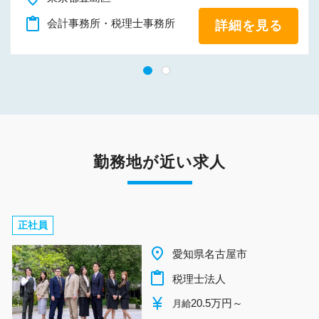
content_paste
会計事務所・税理士事務所
詳細を見る
勤務地が近い求人
正社員
place
愛知県名古屋市
content_paste
税理士法人
currency_yen
20.5万円～
月給