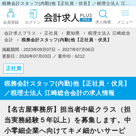
税務会計スタッフ(内勤)他【正社員・伏見】／税理士法人 江崎総合会計の求人情報
求人検索
会員登録
ログイン
会計求人プラス
正社員
愛知県
税理士法人 江崎総合
会計
税務会計スタッフ(内勤)他【正社員・伏見】
ログイン
掲載期間：2023年09月07日 ～ 2027年07月06日
更新日：2026年07月03日 ／ 案件ID：6212
正社員
最近見た求人
税務会計スタッフ(内勤)他【正社員・伏見】
／税理士法人 江崎総合会計の求人情報
マイリスト
【名古屋事務所】担当者中級クラス（担
お問い合わせ
当実務経験５年以上）を募集します。中
小零細企業へ向けてキメ細かいサービ