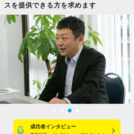
今すぐ会員登録
スを提供できる方を求めます
PC版サイトを見る
採用ご担当者様
成功者インタビュー
navigate_next