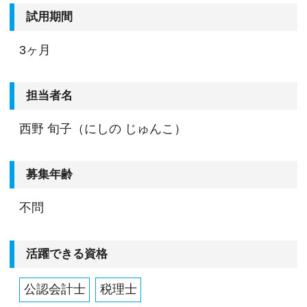
・FAXなどのペーパーレス化の実現
試用期間
・WEB（クラウド）での文章共有や文書管理シス
テムの導入
3ヶ月
・申告業務は「e-Tax」を用いて対応
・「Zoom」でのオンライン会議や打合わせの実
担当者名
践 など
西野 旬子（にしの じゅんこ）
【色んなキャリアパスを用意しています！】
当法人ではクライアントに対して相続や起業支援
募集年齢
など、随時複数のプロジェクトを進行していま
す。
不問
意欲次第で、それらのプロジェクトを仕切る「プ
ロジェクトリーダー」に就けます。
活躍できる資格
また、役職では「課長」などへの昇給チャンスを
用意しており、課長になると2～4名のメンバーを
公認会計士
税理士
マネジメントしながら案件を差配できます。