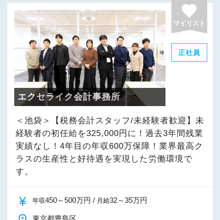
favorite
マイリスト
正社員
エクセライク会計事務所
＜池袋＞【税務会計スタッフ/経験者】未経験者
の初任給を325,000円に！過去3年間残業実績な
し！キャリア4年目の年収600万保障！業界最高
クラスの生産性と好待遇を実現した労働環境で
す。
currency_yen
510～1,200万円 /
35～80万円
年収
月給
place
東京都豊島区