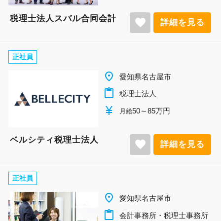
税理士法人スバル合同会計
favorite
詳細を見る
正社員
place
愛知県名古屋市
content_paste
税理士法人
currency_yen
50～85万円
月給
ベルシティ税理士法人
favorite
詳細を見る
正社員
place
愛知県名古屋市
content_paste
会計事務所・税理士事務所