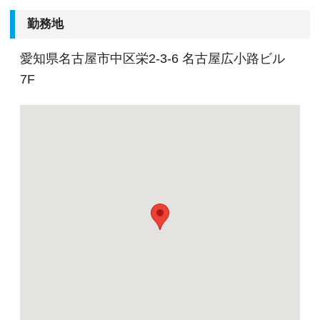
満たない場合でもこれまでの能力・経験に応じて
勤務地
選考を進めさせて頂きます。
中小企業・個人事業主を対象に一通りの年間業務
愛知県名古屋市中区栄2-3-6 名古屋広小路ビル
を卒なく対応できる方、かつ、30社程度の担当実
7F
績のある方であれば、すぐに活躍して頂けると思
います。
当法人には豊富な実績と案件数がある為、経験者
もさらなる成長ができる職場環境があります。
「将来の目標・夢」「これから経験してみたい案
件」「習得していきたいスキル」なんでもいいの
で、面接時にあなたの考えを聞かせてください。
安定した環境でこれまでの経験を活かしながら、
スキル&キャリアアップを叶えたいという方は当
法人で実現してみませんか？