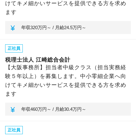
けてキメ細かいサービスを提供できる方を求め
ます
currency_yen
年収
320万円～ /
月給
24.5万円～
正社員
税理士法人 江崎総合会計
【大阪事務所】担当者中級クラス（担当実務経
験５年以上）を募集します。中小零細企業へ向
けてキメ細かいサービスを提供できる方を求め
ます
currency_yen
年収
460万円～ /
月給
30.4万円～
正社員