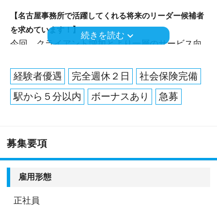
【名古屋事務所で活躍してくれる将来のリーダー候補者
を求めています！】
keyboard_arrow_down
続きを読む
今回、クライアント増加とより一層のサービス向
上を目指し、「名古屋事務所」で社員の増員を行
っています。
経験者優遇
完全週休２日
社会保険完備
名古屋事務所は伏見駅から徒歩5分の好立地にあ
駅から５分以内
ボーナスあり
急募
り、13名の社員が在席しています。
担当者中級クラスのポジションとして求めている
のは、安心して直接顧客担当を任せることのでき
募集要項
る、知識・経験・対応力のある方。
チームリーダやマネジメント経験がある方、これ
雇用形態
からそういう経験も身につけたいと想う方は、歓
迎します。
正社員
実務経験は5年以上を目安としていますが、それに