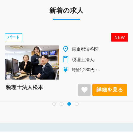
新着の求人
パート
NEW
place
千葉県柏市
content_paste
税理士法人
currency_yen
1,140円～
時給
税理士法人松本
favorite
詳細を見る