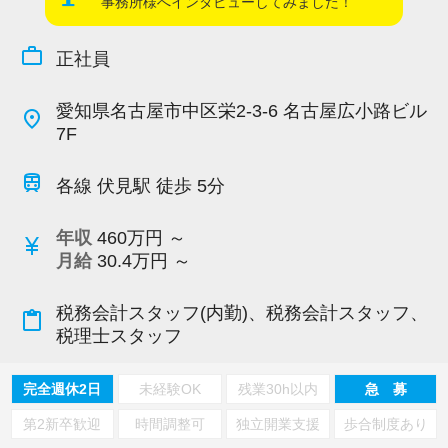
事務所様へインタビューしてみました！
work_outline
正社員
愛知県名古屋市中区栄2-3-6 名古屋広小路ビル
place
7F
train
各線 伏見駅 徒歩 5分
年収
460万円 ～
currency_yen
月給
30.4万円 ～
税務会計スタッフ(内勤)、税務会計スタッフ、
content_paste
税理士スタッフ
完全週休2日
未経験OK
残業30h以内
急 募
第2新卒歓迎
時間調整可
独立開業支援
歩合制度あり