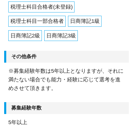
税理士科目合格者(未登録)
【経験を活かしながら資格取得も可能！】
税理士科目一部合格者
日商簿記1級
税理士や会計士などの資格取得を全力でフォロー
しています。
日商簿記2級
日商簿記3級
仕事終わりに学校や講座に通うことが可能で、平
日に進学している社員も在席中です。
その他条件
当法人の今の環境があるからこそ試験前にまとま
った休暇を取ることができ、試験の合格へ向けて
※募集経験年数は5年以上となりますが、それに
定期的な研修を実施しています。
満たない場合でも能力・経験に応じて選考を進
目標の資格取得を達成できた社員には、祝い金や
めさせて頂きます。
資格手当を支給したりもしています。
募集経験年数
5年以上