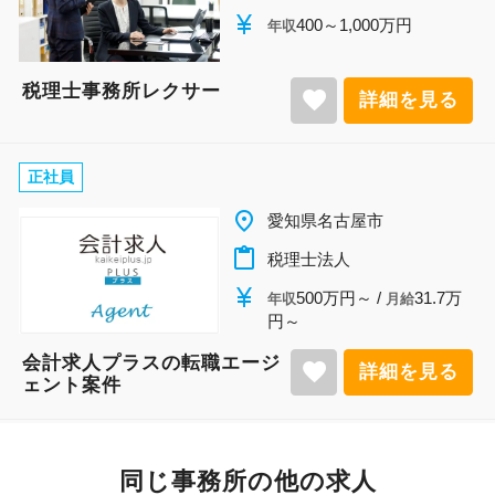
currency_yen
400～1,000万円
年収
税理士事務所レクサー
favorite
詳細を見る
正社員
place
愛知県名古屋市
content_paste
税理士法人
currency_yen
500万円～ /
31.7万
年収
月給
円～
会計求人プラスの転職エージ
favorite
詳細を見る
ェント案件
同じ事務所の他の求人