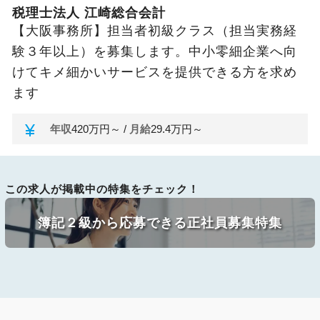
税理士法人 江崎総合会計
【大阪事務所】担当者初級クラス（担当実務経
験３年以上）を募集します。中小零細企業へ向
けてキメ細かいサービスを提供できる方を求め
ます
currency_yen
年収
420万円～ /
月給
29.4万円～
この求人が掲載中の特集をチェック！
簿記２級から応募できる正社員募集特集