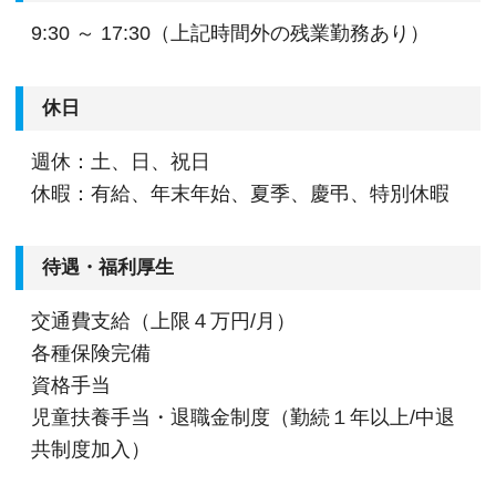
いという社長の想いがあります。
9:30 ～ 17:30（上記時間外の残業勤務あり）
実際に社員の平均残業時間は月10時間～15時間程
度、休みも完全週休2日や有給休暇も取得しやすい
休日
環境です。
働く社員ほとんどがオンオフしっかりとつけて働
週休：土、日、祝日
いています。
休暇：有給、年末年始、夏季、慶弔、特別休暇
④時代の変化・流れを敏感に捉え、ワークフロー
待遇・福利厚生
を改善しています
現在は、業界全体でIT化が進んでいることやコロ
交通費支給（上限４万円/月）
ナにより、私たちも既存のワークフローの改善に
各種保険完備
取り組んでいます。
資格手当
例えば、
児童扶養手当・退職金制度（勤続１年以上/中退
・各デスクにデュアルモニターを設置しながら社
共制度加入）
員の業務効率UP