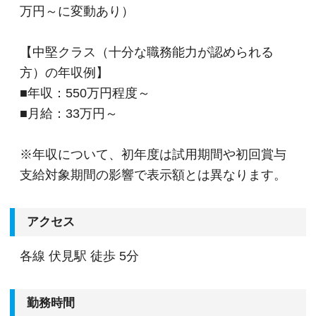
万円～に変動あり）
②資格取得を徹底サポート
社内には資格取得ために勉強中の社員も多数在
【中堅クラス（十分な職務能力が認められる
籍。
方）の年収例】
様々な実務経験を積むことができ、資格取得に向
■年収：550万円程度～
け仲間と切磋琢磨できる環境があります。
■月給：33万円～
他にも試験前にはまとまった休暇取得が可能で
す。
※年収について、初年度は試用期間や初回賞与
支給対象期間の影響で表示額とは異なります。
③残業少なめ&年間休日120日以上
当法人では個々の実力、効率性・生産性を重視し
アクセス
ています。
給与に固定残業代を含んでいますが、当法人の考
各線 伏見駅 徒歩 5分
え方としては残業して仕事をしなければいけない
ということではなく、効率的に仕事を行い、実績
勤務時間
を上げる社員に見合った給与をきちんと提供した