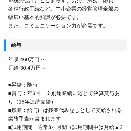
※税務会計にとどまらず、労務、法務、融資、
業務をお任せしていきますので無理なくステップ
各種行政手続など、中小企業の経営管理全般の
アップを目指せます。
幅広い基本的知識が必要です。
当法人では社員各々が得意分野や強みを持ち合わ
また、コミュニケーション力が必需です。
せていますので、将来的に身につけたいスキルや
経験を教えてください。
給与
『あなたが成りたい自分を見つけられる職場環
境』を提供できると思います！
年収
460万円～
月給
30.4万円～
【常に安定性&働きやすい環境を整備しています！】
①高い利益率を生み出す
■昇給：随時
現在事務所全体で約1200社との顧問契約がありま
■賞与：年3回 ※別途業績に応じて決算賞与あ
す。
り（15年連続支給）
なんと契約の7割がクライアント訪問しない「簡易
■残業：給与には残業代みなしとして支給される
顧問契約」となり、年々順調に顧問先が増加して
業務手当が含まれます
います。
■試用期間：通常3ヶ月間（試用期間中は月給▲2