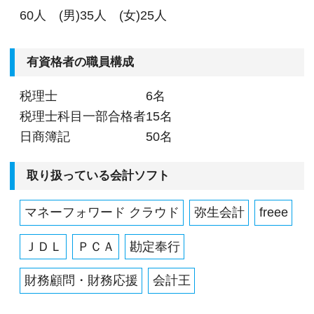
60人 (男)35人 (女)25人
有資格者の職員構成
税理士
6名
税理士科目一部合格者
15名
日商簿記
50名
取り扱っている会計ソフト
マネーフォワード クラウド
弥生会計
freee
ＪＤＬ
ＰＣＡ
勘定奉行
財務顧問・財務応援
会計王