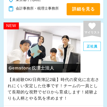
place
「新しいことにも前向きに挑戦してみる」
content_paste
会計事務所・税理士事務所
詳細を見る
そんな姿勢をお持ちの方であれば、経験を活か
favorite
しながらさらに成長できる環境です。
NEW
一緒に学び、成長しながら、お客様のお役に立
マイリスト
てる仕事をしていきませんか。
正社員
★事務所の理念★
～事業の発展に寄与するために、公正で健全な
会計・税務を通じて、貢献できる価値を提供
Gemstone税理士法人
し、人生豊かで幸せになるための力となること
【未経験OK/日商簿記2級】時代の変化に左右さ
～
れにくい安定した仕事です！チームの一員とし
当事務所では、経営者やそこで働く社員の皆さ
て⻑期的な視野でゼロから育成します！経験よ
まがより良い未来を実現できるよう、日々業務
りも人柄とやる気を求めます！
に取り組んでいます。