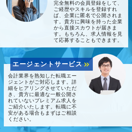
完全無料の会員登録をして、
ご経歴やスキルを登録すれ
ば、企業に匿名で公開されま
す。貴方に興味を持った企業
から直接スカウトが届きま
す。もちろん、求人情報を見
て応募することもできます。
エージェントサービス
keyboard_double_arrow_right
会計業界を熟知した転職エー
ジェントがご対応します。詳
細をヒアリングさせていただ
き、貴方に最適な一般公開さ
れていないプレミアム求人を
ご紹介いたします。転職に不
安がある場合もまずはご相談
ください。