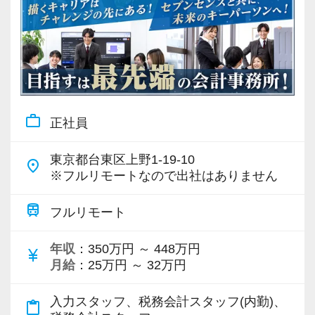
work_outline
正社員
東京都台東区上野1-19-10
place
※フルリモートなので出社はありません
train
フルリモート
年収
：350万円 ～ 448万円
currency_yen
月給
：25万円 ～ 32万円
入力スタッフ、税務会計スタッフ(内勤)、
content_paste