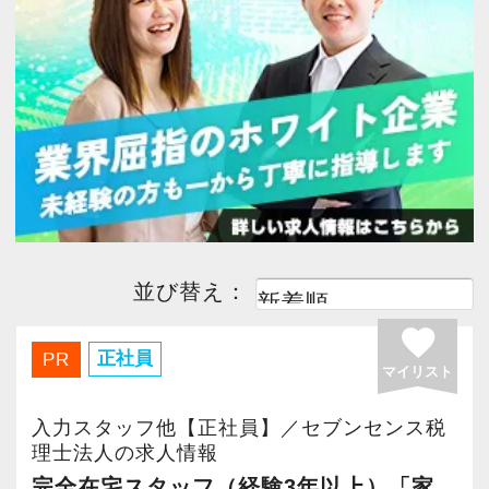
今すぐ会員登録
PC版サイトを見る
採用ご担当者様
並び替え：
favorite
正社員
PR
マイリスト
入力スタッフ他【正社員】／セブンセンス税
理士法人の求人情報
完全在宅スタッフ（経験3年以上）「家