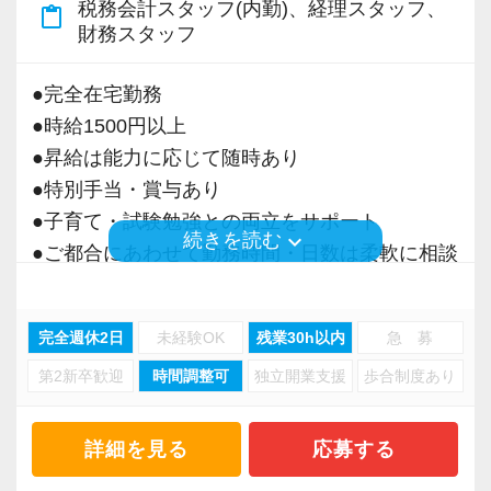
税務会計スタッフ(内勤)、経理スタッフ、
content_paste
＜募集の背景＞
財務スタッフ
・事業拡大に伴う増員募集
・組織力強化に向けた採用
●完全在宅勤務
・将来の中核人材を募集
●時給1500円以上
●昇給は能力に応じて随時あり
＜先輩スタッフの声＞
●特別手当・賞与あり
Q. 当事務所を選んだ理由は？
●子育て・試験勉強との両立をサポート
A. 幅広い業務を経験できる点に魅力を感じ、入
keyboard_arrow_down
続きを読む
●ご都合にあわせて勤務時間・日数は柔軟に相談
所を決めました。
可能
●正社員登用あり
Q. 実際に働いてみてどうですか？
完全週休2日
未経験OK
残業30h以内
急 募
A. さまざまな業務を任せてもらえるので、以前
第2新卒歓迎
時間調整可
独立開業支援
歩合制度あり
当事務所は、創業期や成長期の企業を中心に支
より成長スピードが上がったと感じています。
援を行っている事務所です。
現代では電子化が進んでいることから人も会社
詳細を見る
応募する
Q. 職場の雰囲気は？
も生産性が求められており、当事務所でもDXを