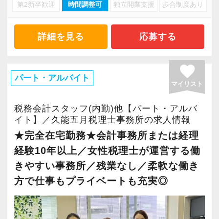
・キャリアアップ志向のある方
第2新卒歓迎
時間調整可
独立開業支援
歩合制度あり
・資産税や相続など専門性の高い案件あり
・主体的に業務を進められる方
・顧客と直接折衝する機会が豊富
・顧客対応や提案業務に挑戦したい方
・経験値が自然と積み上がる環境
詳細を見る
応募する
・資産税など専門性を高めたい方
・将来的にマネジメントに関わりたい方
＜働きやすい環境＞
favorite
・有給取得率90％以上
パート・アルバイト
マイリスト
＜まずはカジュアル面談へ＞
・年間休日125日以上
・事前に気軽な面談を実施
・繁忙期も月30～40h程度
税務会計スタッフ(内勤)他【パート・アルバ
・仕事内容やキャリアを相談可
・男性の育休取得率100％
イト】／久能五月税理士事務所の求人情報
・ざっくばらんに質問OK
・テレワーク導入済み
★完全在宅勤務★会計事務所または経理
・納得後に選考へ進めます
・全席デュアルモニタ完備
経験10年以上／女性税理士が運営する働
・入社時期は柔軟に対応
きやすい事務所／残業なし／柔軟な働き
・半年～1年の調整も可能
＜幅広い経験・成長環境＞
方で仕事もプライベートも充実◎
・クライアント2500社以上
まずはカジュアル面談からでも歓迎です
・9割が紹介の安定基盤
「応募する」からお気軽にご連絡ください。
・一般企業～医療・学校法人まで対応