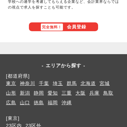
学校への通学を考慮してもらえる企業など、会計業界ならでは
の視点で求人を探すことも可能です。
会員登録
完全無料！
エリアから探す
[都道府県]
東京
神奈川
千葉
埼玉
群馬
北海道
宮城
山形
新潟
静岡
愛知
三重
大阪
兵庫
鳥取
広島
山口
徳島
福岡
沖縄
[東京]
23区内
23区外