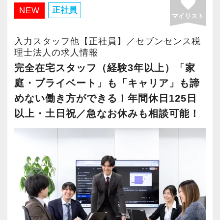
favorite
・有給取得率90％以上
正社員
NEW
マイリスト
・年間休日125日以上
・繁忙期も月30～40h程度
入力スタッフ他【正社員】／セブンセンス税
・男性の育休取得率100％
理士法人の求人情報
・テレワーク導入済み
完全在宅スタッフ（経験3年以上）「家
・全席デュアルモニタ完備
庭・プライベート」も「キャリア」も諦
めない働き方ができる！年間休日125日
＜幅広い経験・成長環境＞
以上・土日祝／急なお休みも相談可能！
・クライアント2500社以上
・9割が紹介の安定基盤
・一般企業～医療・学校法人まで対応
・個人～大企業まで幅広く経験可能
・税務顧問＋資産税に関与
・相続／事業承継／M&Aにも対応