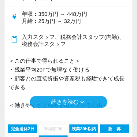
＜先輩スタッフの声＞
年収
：350万円 ～ 448万円
Q. 当事務所を選んだ理由は？
currency_yen
月給
：25万円 ～ 32万円
A. 幅広い業務を経験できる点に魅力を感じ、入
所を決めました。
入力スタッフ、税務会計スタッフ(内勤)、
content_paste
税務会計スタッフ
Q. 実際に働いてみてどうですか？
A. さまざまな業務を任せてもらえるので、以前
＜この仕事で得られること＞
より成長スピードが上がったと感じています。
・残業平均20hで無理なく働ける
・顧客との直接折衝や資産税も経験できて成長
Q. 職場の雰囲気は？
できる
A. 上司や先輩に相談しやすく、風通しの良い職
keyboard_arrow_down
続きを読む
場だと感じています。
＜働きやすさと成長を両立できる理由＞
・入力業務はアシスタントが担当
＜求める人材＞
・分業体制で業務負担を軽減
完全週休2日
未経験OK
残業30h以内
急 募
・税務経験を活かして成長したい方
・顧客対応や提案業務に集中可能