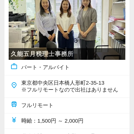
・個人～大企業まで幅広く経験可能
・税務顧問＋資産税に関与
・相続／事業承継／M&Aにも対応
＜成長中の税理士法人＞
・全国14拠点で事業展開
久能五月税理士事務所
・従業員240名以上に拡大
work_outline
パート・アルバイト
・会計・税務・財務・労務まで対応
・専門家が在籍しワンストップ支援
東京都中央区日本橋人形町2-35-13
place
※フルリモートなので出社はありません
＜学びを後押し＞
train
・書籍購入費／研修費は全額会社負担
フルリモート
・隔月で税法・実務の学習会あり
currency_yen
時給
：1,500円 ～ 2,000円
・資格取得を目指す社員が多数