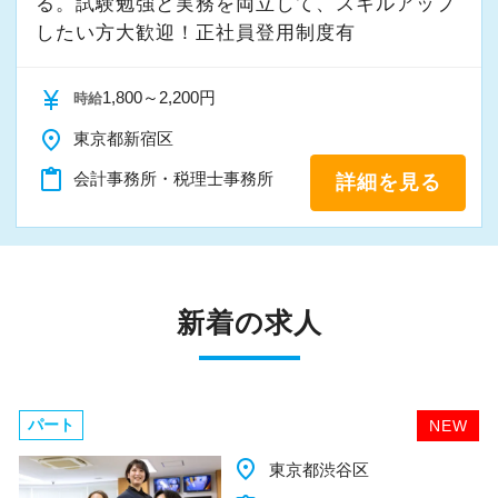
る。試験勉強と実務を両立して、スキルアップ
したい方大歓迎！正社員登用制度有
currency_yen
1,800～2,200円
時給
place
東京都新宿区
content_paste
会計事務所・税理士事務所
詳細を見る
新着の求人
パート
NEW
place
千葉県柏市