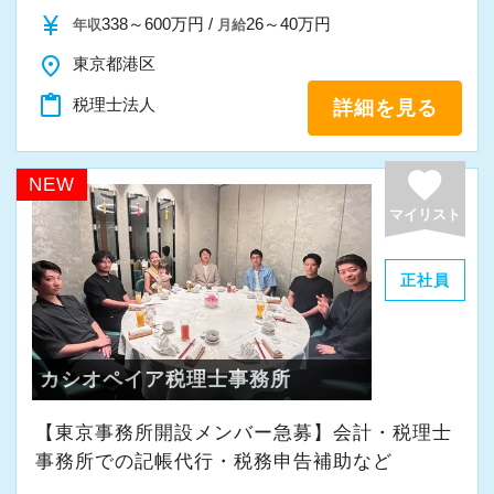
また、職員一人ひとりが仕事にやりがいや成長
currency_yen
338～600万円 /
26～40万円
年収
月給
を感じながら、安心して長く働ける事務所であ
place
東京都港区
りたいと考えています。
content_paste
税理士法人
詳細を見る
私たちと一緒に成長しながら働いてみません
か。
favorite
NEW
ご応募をお待ちしております！
マイリスト
正社員
カシオペイア税理士事務所
【東京事務所開設メンバー急募】会計・税理士
事務所での記帳代行・税務申告補助など