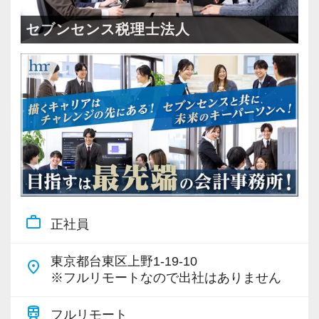
＜成長中の税理士法人＞
・全国14拠点で事業展開
セブンセンス税理士法人
・従業員240名以上に拡大
・会計・税務・財務・労務まで対応
・専門家が在籍しワンストップ支援
＜学びを後押し＞
・書籍購入費／研修費は全額会社負担
・隔月で税法・実務の学習会あり
・資格取得を目指す社員が多数
work_outline
正社員
＜募集の背景＞
・事業拡大に伴う増員募集
東京都台東区上野1-19-10
place
・組織力強化に向けた採用
※フルリモートなので出社はありません
・将来の中核人材を募集
train
フルリモート