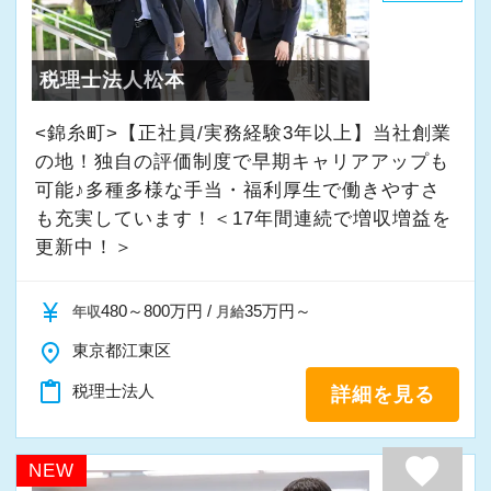
・入社時期は柔軟に対応
★入社後の仕事内容★
・半年～1年の調整も可能
業務時間内は、事務所内スタッフともやりとり
税理士法人松本
して頂きながら、
まずはカジュアル面談からでも歓迎です
完全在宅会計スタッフとして、会計業務全般を
<錦糸町>【正社員/実務経験3年以上】当社創業
「応募する」からお気軽にご連絡ください。
お任せします。
の地！独自の評価制度で早期キャリアアップも
可能♪多種多様な手当・福利厚生で働きやすさ
も充実しています！＜17年間連続で増収増益を
【具体的な業務】
更新中！＞
・記帳代行
・確定申告業務
currency_yen
480～800万円 /
35万円～
年収
月給
・年末調整業務
place
・申告書作成補助
東京都江東区
・決算業務
content_paste
税理士法人
詳細を見る
・Excelを使用した集計、Wordでの文書作成
・資料やデータの整理
favorite
NEW
・電話、メール対応