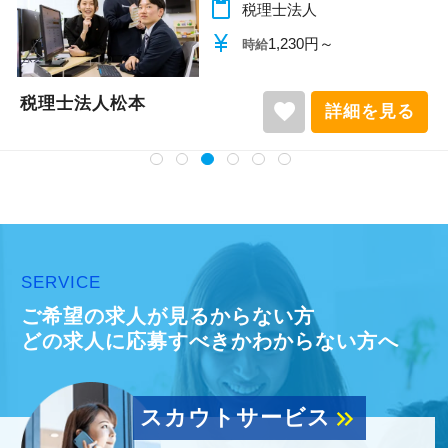
content_paste
税理士法人
currency_yen
1,140円～
時給
税理士法人松本
favorite
詳細を見る
SERVICE
ご希望の求人が見るからない方
どの求人に応募すべきかわからない方へ
スカウトサービス
keyboard_double_arrow_right