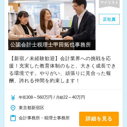
マイリスト
・その他付随する業務
正社員
これまでの会計事務所や経理経験を活かしてご
活躍いただけます。
公認会計士税理士甲田拓也事務所
また、経験やスキルに応じて徐々に担当する業
務の幅を広げていただきます。
【新宿／未経験歓迎】会計業界への挑戦を応
将来的には申告書レビューなど、専門性を高め
援！充実した教育体制のもと、大きく成長でき
られる業務にも携わることが可能です。
る環境です。やりがい、頑張りに見合った報
どこでも通用する実務スキルを身につけなが
酬、誇れる仲間を約束します！
ら、着実にスキルアップできる環境です。
currency_yen
308～560万円 /
22～40万円
年収
月給
★当事務所ではこんな方をお待ちしています！
place
東京都新宿区
★
content_paste
会計事務所・税理士事務所
詳細を見る
当事務所では、職員同士が協力しながら気持ち