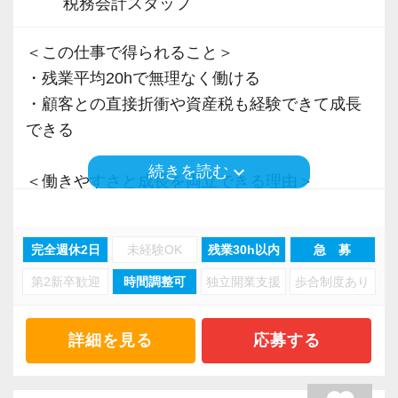
税務会計スタッフ
＜この仕事で得られること＞
・残業平均20hで無理なく働ける
・顧客との直接折衝や資産税も経験できて成長
できる
keyboard_arrow_down
続きを読む
＜働きやすさと成長を両立できる理由＞
・入力業務はアシスタントが担当
・分業体制で業務負担を軽減
完全週休2日
未経験OK
残業30h以内
急 募
・顧客対応や提案業務に集中可能
第2新卒歓迎
時間調整可
独立開業支援
歩合制度あり
・資産税や相続など専門性の高い案件あり
・顧客と直接折衝する機会が豊富
・経験値が自然と積み上がる環境
詳細を見る
応募する
＜働きやすい環境＞