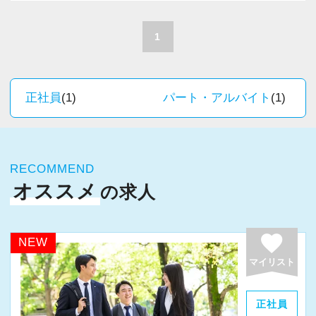
A. 上司や先輩に相談しやすく、風通しの良い職
積極的に推進しています。
場だと感じています。
職員一人ひとりの力がそのまま事業運営に直結
1
するところで、個人事務所ならではの面白さと
＜求める人材＞
実感が当事務所にはあります。
・税務経験を活かして成長したい方
新しいチャレンジが沢山ありますので、飽きる
正社員
(1)
パート・アルバイト
(1)
・キャリアアップ志向のある方
ことなく経験を積み重ねることができます。
・主体的に業務を進められる方
・顧客対応や提案業務に挑戦したい方
★職場の雰囲気★
・資産税など専門性を高めたい方
RECOMMEND
個人事務所ならではの自由な雰囲気で、気負い
・将来的にマネジメントに関わりたい方
オススメ
の求人
なく業務に向かっています。
職員同士の距離も近く、先輩へ相談しながら業
＜まずはカジュアル面談へ＞
務を覚えていくことができます。
favorite
NEW
・事前に気軽な面談を実施
パソコン作業になりますので、目や脳が疲れた
マイリスト
・仕事内容やキャリアを相談可
ら、お茶やお菓子で糖分補給もしながら、作業
・ざっくばらんに質問OK
を進めています。
正社員
・納得後に選考へ進めます