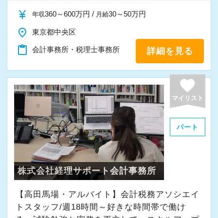
currency_yen
360～600万円 /
30～50万円
年収
月給
place
東京都中央区
content_paste
会計事務所・税理士事務所
詳細を見る
favorite
マイリスト
パート
株式会社経理サポート会計事務所
【高田馬場・アルバイト】会計税務アソシエイ
トスタッフ/週18時間～好きな時間帯で働け