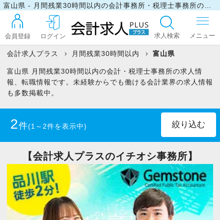
富山県 - 月間残業30時間以内の会計事務所・税理士事務所の求人・転職情報
求人検索
会員登録
ログイン
会計求人プラス
月間残業30時間以内
富山県
富山県 月間残業30時間以内の会計・税理士事務所の求人情
ログイン
報、転職情報です。未経験からでも働ける会計業界の求人情報
も多数掲載中。
最近見た求人
2
件
(1～2件を表示中)
マイリスト
正社員
(1)
パート・アルバイト
(1)
【会計求人プラスのイチオシ事務所】
お問い合わせ