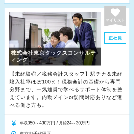
よく働ける環境づくりを大切にしています。
経験やスキルももちろん重要ですが、それ以上
favorite
に周囲への思いやりや感謝の気持ちを持ち、誠
マイリスト
実に仕事へ向き合える方と一緒に働きたいと考
えています。
正社員
株式会社東京タックスコンサルテ
・素直な姿勢で新しいことを学べる方
ィング
・周囲と協力しながら業務を進められる方
・お客様や仲間に対して誠実に対応できる方
【未経験◎／税務会計スタッフ】駅チカ＆未経
・成長意欲を持ち、前向きにチャレンジできる
験入社率ほぼ100％！税務会計の基礎から専門
方
分野まで、一気通貫で学べるサポート体制を整
えています。内勤メインor訪問対応ありなど選
べる働き方も。
また、当事務所ではDX化や業務改善などにも積
極的に取り組んでいます。
currency_yen
350～430万円 /
24～30万円
年収
月給
「まずはやってみる」
東京都千代田区