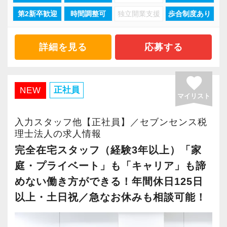
現在当社では「渋谷」「新宿」「錦糸町」
に対して認証される「社労士診断認証制度」を
【目指すは“大家族のような会社”明るく楽しく一
第2新卒歓迎
時間調整可
独立開業支援
歩合制度あり
「柏」「横浜」「大阪」の６拠点を展開してい
取得しました。
緒に働ける方を求めています】
ます。
「職場環境改善宣言企業」と「経営労務診断実
「こんな明るい事務所ははじめて」と言われる
2021年6月に「渋谷オフィス」を新設し、その
詳細を見る
応募する
施企業」の認定を受け、今後も社員が働きやす
ほど、仲が良くて明るいのが当社の特徴です。
後「新宿オフィス」「大阪オフィス」「錦糸町
い環境づくりを積極的に推進していきます。
実践型インターンは成⻑性を重視していて、や
オフィス」が拡張移転！
favorite
長く安心して働ける環境を用意してお待ちして
りがいを持てることとステップアップできるこ
さらに2022年12月には「柏オフィス」を開設
正社員
NEW
おりますので、当社で将来の不安なく働いてみ
マイリスト
とを第一に考えています。
し、2025年には大阪オフィスを増床するなど、
ませんか？
将来会計事務所で活躍したい熱い想いのある
事業拡大を続けています。
入力スタッフ他【正社員】／セブンセンス税
方、お待ちしています！
安定性抜群の環境で自己成長を実現できます。
理士法人の求人情報
【柏の事務所はこんなオフィスです】
完全在宅スタッフ（経験3年以上）「家
昨年2022年12月にオープンした新しいオフィス
【実務型研修・教育制度充実！学生の間に、こ
社員の持つ「やる・やりたい」という気持ちを
庭・プライベート」も「キャリア」も諦
です。
れからの会計業界で生き残るために必要な専門
大事にしているため、資格を持っていなくて
めない働き方ができる！年間休日125日
柏駅東口から徒歩4分のアクセスで、地場のお客
性を磨けます】
も、スピーディーなキャリアアップが可能で
以上・土日祝／急なお休みも相談可能！
様が多いという特徴があります。
会計業界はいずれコンピューターやAIに取って
す！
現在は増員にも力を入れ拡大を続けているた
変わられる職業と言われています。