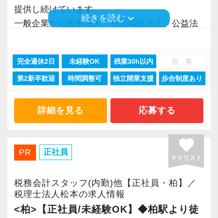
越えていきましょう！
Q. 実際に働いてみてどうですか？
提供し続けています。
昇級は年に2回の自己申請制で何度でもチャレン
常に自ら学ぶ姿勢で臨んでください。着実に実
keyboard_arrow_down
続きを読む
入社後はOJTとOFF-JTを並行してマンツーマン
A. さまざまな業務を任せてもらえるので、以前
一般企業から医療法人、社会福祉法人、公益法
ジできます。
績を作りながら課題や問題の分析スキルを身に
で指導します。
より成長スピードが上がったと感じています。
人、海外法人、地方公共団体など、中小規模か
付ける経験を積むことが自信に繋がります。
まったくの未経験者であれば、税務や会計に関
ら大手企業まで、多種多様な業種のお客様との
【定期的な班替えや席替えで、より多くのこと
多くのインターン生を育成した実績があります
する座学や教養はOFF-JTで学びながら実務やお
完全週休2日
未経験OK
残業30h以内
急 募
Q. 職場の雰囲気は？
業務経験を積む事ができます。
を学べる体制！】
ので、安心して仲間と一緒に働く楽しさと自分
客様対応についてはOJTで実践的に研修を実
A. 上司や先輩に相談しやすく、風通しの良い職
第2新卒歓迎
時間調整可
独立開業支援
歩合制度あり
そんな環境があるからこそ業務バリエーション
当社ではフリーアドレスと固定席を併用しなが
の成⻑を日々実感して頂けると思います。
施。
場だと感じています。
も豊富で、税務コンサルティング、法人設立支
ら業務を行っています。
自分が「将来こうなりたい」「こんな風に成⻑
社内のロープレでお客様対応の練習ができるの
援、事業承継、相続、M＆A、再編・再生、国際
そのなかで定期的な席替えやチームの班替えを
詳細を見る
応募する
したい」「こういうサービスを提供したい」と
で、より堅実にステップアップすることができ
＜求める人材＞
税務など、幅広い分野での税務・会計業務を経
実施。得意分野や経験の異なる様々な人と一緒
いう夢を語れる若いパワーのある方を求めてい
ます。
・税務経験を活かして成長したい方
験出来るとともに、あなたに最適な専門業務が
に仕事を行うことで、より柔軟かつ多彩なノウ
favorite
ます。
まずは簡単な入力業務から少しずつ仕事に慣れ
・キャリアアップ志向のある方
見つかります！
正社員
ハウや知識を身に付けられる体制を整えていま
PR
新しい扉を開けるのはとても勇気がいることで
マイリスト
てもらい、できることを増やしながら徐々に担
・主体的に業務を進められる方
す。
すが、輝ける未来のために一歩を踏み出して一
当をお任せしていきます。
・顧客対応や提案業務に挑戦したい方
今回全国に拠点を展開している辻・本郷税理士
また関西・関東とそれぞれの拠点での交流もあ
税務会計スタッフ(内勤)他【正社員・柏】／
緒に頑張っていきませんか？
・資産税など専門性を高めたい方
法人で、【税務・会計業務スタッフ】を募集し
税理士法人松本の求人情報
り、オンライン・オフラインを問わず気軽に話
私たちが未経験者に求めるのは、謙虚さと素直
・将来的にマネジメントに関わりたい方
ます！
<柏>【正社員/未経験OK】◆柏駅より徒
し合える社風です。
【現役スタッフの声】
さです。