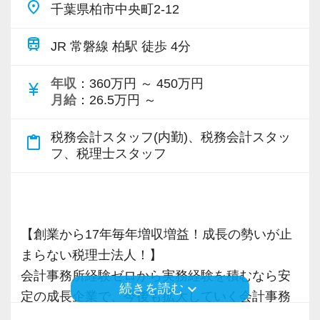
に頑張っています。
place
千葉県柏市中央町2-12
IT化が非常に進んでいるのも当社の特徴。
他にも会計人として押さえるべき重要項目につ
配り」を掲げ、一人ひとりが実行しています。
代表が作業環境にも気を配っており、デュアル
いて法改正に関する勉強会や内部・外部から講
より多くの「ありがとう」と笑顔をいただき続
train
会社の良いところは“温かさ”があります。
JR 常磐線 柏駅 徒歩 4分
モニターを全席設置。
師陣を招きスタッフ全体で知識の共有を図りま
けるために「情熱家であれ！」がモットーで
お客様に対しても、仲間に対しても、アットホ
入力もAI-OCRを使用して、業務効率化とペーパ
す。
す。
年収
：360万円 ～ 450万円
ームで明るい会社です。
currency_yen
ーレス化を進めています。kintoneや
月給
：26.5万円 ～
チームで動いているので、わからないことや困
LINEWORKS、クラウドサインなどを活用して
組織内には税理士、公認会計士、中小企業診断
【求職者へのメッセージ】
ったことの相談先にも迷わず、何でもすぐに聞
いるので効率よくストレスフリーに業務をこな
税務会計スタッフ(内勤)、税務会計スタッ
士など、税務・会計に関わる様々な分野のエキ
content_paste
当社では、「こうなりたい」という将来のキャ
くことができて安心です。
フ、税理士スタッフ
せます。
スパートが集結しています。
リアプランが明確な方が成長しています。
ぜひ体験してください！
そして案件によっては、チームを組んで業務を
そのため、採用面接では「1年後、3年後、5年後
数字が好きで人と関わるのが好きな人でした
進めることもありますので、他のエキスパート
にどうなりたいか？」を必ずお聞きします。
ら、この仕事に向いていると思います。
【明確なキャリアパスで成長をバックアップし
による協力と刺激を受けながら自身の専門スキ
たとえば希望年収があれば、その目標に向けて
お客様からの「ありがとう」が、最大のやりが
【創業から17年毎年増収増益！成長の勢いが止
ます】
ルを磨けます。
どう仕事をすればいいのか具体的にお伝えしま
いになります！
まらない税理士法人！】
キャリアステップは等級制（1〜6等級）で、求
会計事務所に限らずこれまでのご経験や取得さ
すので気軽に相談してください。
会計事務所経験ゼロから実務経験を積むなら安
められる業務レベルや役割を明確にしていま
れた資格など、大いに活かしながら活躍するこ
keyboard_arrow_down
続きを読む
はじめての仕事には不安もあるかもしれません
定の成長企業で、今後も拡大していく会計事務
す。目標設定がしやすく、成長を実感しながら
とが出来ます。
当社は積極的な人に惜しみなくチャンスを与え
が、当社は同じ目標をもったインターンの数も
所でスタートしましょう！