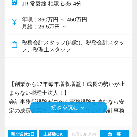
様に寄り添う」ことが一つの使命です。
train
JR 常磐線 柏駅 徒歩 4分
います。
お客様から「こうしたい」という理想をいただ
年収
：360万円 ～ 450万円
currency_yen
専門Webサイトを10サイト以上運営しており、
月給
：26.5万円 ～
いたら、それを一緒になって実現するために大
新規顧問契約のお客様が毎年400件以上増加！
きく力を発揮できる存在でありたいと考えてい
税務会計スタッフ(内勤)、税務会計スタッ
各オフィスに国税OB税理士が在籍しているの
content_paste
ます。ご紹介案件が7割を超えているのも、そう
フ、税理士スタッフ
で、税務調査にも精通しています。
いった私たちの姿勢がお客様から評価されてい
るからだと自負しています。
税理士という仕事は不況に強い仕事で、融資対
応、給付金のサポート、補助金のサポートなど
今後もお客様に満足していただけるようにスキ
【創業から17年毎年増収増益！成長の勢いが止
お手伝いできる業務は数多く存在しています。
ルの向上を目指し、税務のプロとして高い信頼
まらない税理士法人！】
そのため、全拠点でスタッフの増員に力を入れ
を獲得していきます。
会計事務所経験ゼロから実務経験を積むなら安
ており、さらなるサービス品質の向上を目指し
keyboard_arrow_down
続きを読む
お客様から信頼され、心の通ったサービスを提
定の成長企業で、今後も拡大していく会計事務
ています。
供する真の「税務プロフェッショナル」として
所でスタートしましょう！
の道を私たちと一緒に歩んでみませんか？
また、職場環境の改善に積極的に取り組む企業
完全週休2日
未経験OK
残業30h以内
急 募