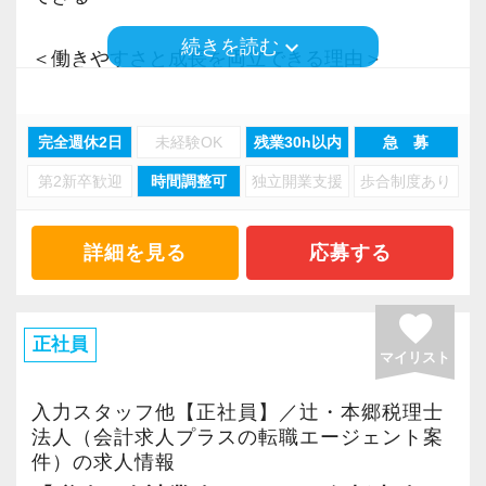
ています】
▽ステップ3(4ヶ月目〜)
長く安心して働ける環境を用意してお待ちして
積み重ねてこられた知識と経験を生かして、さ
一通りの業務を覚えたら、自分自身で決算を行
keyboard_arrow_down
続きを読む
おりますので、当社で将来の不安なく働いてみ
＜働きやすさと成長を両立できる理由＞
らなる活躍の場を求めている貴方の力を発揮で
って頂きます。決算書が出来ましたら、先輩ス
ませんか？
・入力業務はアシスタントが担当
きる職場です。
タッフ・オフィス責任者からのチェックと国税
・分業体制で業務負担を軽減
新たなマネージャー候補として、将来的にオフ
OBのダブルチェックがあります。
完全週休2日
未経験OK
残業30h以内
急 募
【柏の事務所はこんなオフィスです】
・顧客対応や提案業務に集中可能
ィスを任せられる方の力を求めています。
昨年2022年12月にオープンした新しいオフィス
第2新卒歓迎
時間調整可
独立開業支援
歩合制度あり
・資産税や相続など専門性の高い案件あり
当社ならではの「仕事のステップ」を踏みなが
です。
・顧客と直接折衝する機会が豊富
税理士資格がなくてもOK！
ら実務を経験することで、半年もすればある程
柏駅東口から徒歩4分のアクセスで、地場のお客
・経験値が自然と積み上がる環境
詳細を見る
応募する
やる気とコミュニケーション能力を重視しま
度一人で仕事をすることができるようになりま
様が多いという特徴があります。
す。
す。
現在は増員にも力を入れ拡大を続けているた
＜働きやすい環境＞
税理士はサービス業です。誠実に仕事を行い、
favorite
め、今後はさらなる新規のお客様獲得に向けた
・有給取得率90％以上
正社員
お客様に満足していただくことを大事にしてく
これまでも多くのインターン生が実践型インタ
マイリスト
戦略も行っていきます。
・年間休日125日以上
れる方を求めています。
ーン制度を使い、ステップアップを実現してき
20代～30代の若手メンバーが中心となって運営
・繁忙期も月30～40h程度
入力スタッフ他【正社員】／辻・本郷税理士
た実績が当社にはあります！
しており、とても勢いと活気のあるオフィスで
・男性の育休取得率100％
法人（会計求人プラスの転職エージェント案
スキルと経験に合わせてキャリアを重ねつつ、
実践型インターンを通して学校では絶対に学ぶ
す。国税局OBの税理士も在籍しているため、ノ
件）の求人情報
・テレワーク導入済み
部下のマネジメントも少しずつお任せして自信
ことができない知識と実務を徹底的に磨くこと