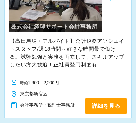
私たちが未経験者に求めるのは、謙虚さと素直
さです。
常に学ぶ姿勢を忘れず、謙虚に仕事に取り組ん
株式会社経理サポート会計事務所
でくださる方を求めます。
【高田馬場・アルバイト】会計税務アソシエイ
わからないことがあれば、誰でも最初は初心者
トスタッフ/週18時間～好きな時間帯で働け
なので、遠慮なく何でも聞いてください。
る。試験勉強と実務を両立して、スキルアップ
したい方大歓迎！正社員登用制度有
【こんな方を求めています】
・新しいことでも吸収して取り組んでいただけ
currency_yen
1,800～2,200円
時給
る人
place
東京都新宿区
・積極性と向上心を持ち合わせている人
・わからないことはわからないと素直に言える
content_paste
会計事務所・税理士事務所
詳細を見る
人
・はじめてのことでも前向きに取り組める人