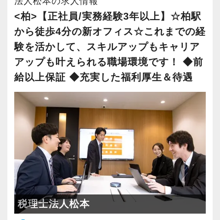
法人松本の求人情報
・キャリアアップ志向のある方
<柏>【正社員/実務経験3年以上】☆柏駅
・主体的に業務を進められる方
社員の持つ「やる・やりたい」という気持ちを
から徒歩4分の新オフィス☆これまでの経
・顧客対応や提案業務に挑戦したい方
大事にしているため、資格を持っていなくて
・資産税など専門性を高めたい方
験を活かして、スキルアップもキャリア
も、スピーディーなキャリアアップが可能で
・将来的にマネジメントに関わりたい方
アップも叶えられる職場環境です！ ◆前
す！
給以上保証 ◆充実した福利厚生＆待遇
＜まずはカジュアル面談へ＞
充実した実務重視のOJTで、安心して職務経験
・事前に気軽な面談を実施
と知識をゼロから身に付けられます！
・仕事内容やキャリアを相談可
税務・会計の経験と知識を磨きながらステップ
・ざっくばらんに質問OK
アップを目指しませんか？
・納得後に選考へ進めます
・入社時期は柔軟に対応
【対象業種100種以上！節税・融資・税務調査に
・半年～1年の調整も可能
強い税理士法人です】
創業以来17年連続増収増益、顧問先数2500以
まずはカジュアル面談からでも歓迎です
税理士法人松本
上、全国6拠点で安定的に成長中です。
「応募する」からお気軽にご連絡ください。