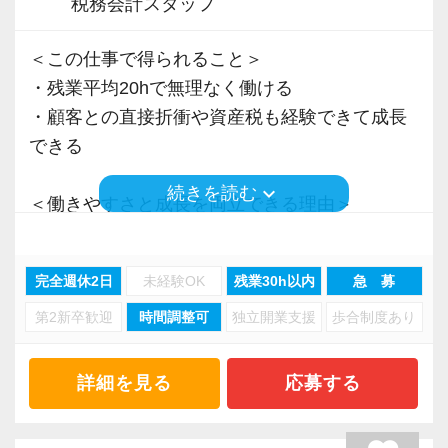
税務会計スタッフ
＜この仕事で得られること＞
・残業平均20hで無理なく働ける
・顧客との直接折衝や資産税も経験できて成長
できる
keyboard_arrow_down
続きを読む
＜働きやすさと成長を両立できる理由＞
・入力業務はアシスタントが担当
・分業体制で業務負担を軽減
完全週休2日
未経験OK
残業30h以内
急 募
・顧客対応や提案業務に集中可能
第2新卒歓迎
時間調整可
独立開業支援
歩合制度あり
・資産税や相続など専門性の高い案件あり
・顧客と直接折衝する機会が豊富
・経験値が自然と積み上がる環境
詳細を見る
応募する
＜働きやすい環境＞