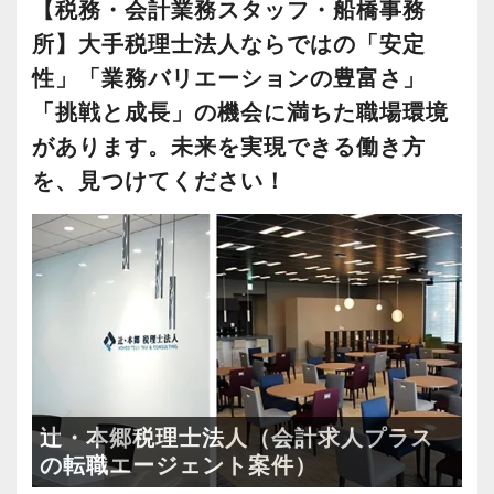
ウハウや知識の面でも学べることが非常に多い
【税務・会計業務スタッフ・船橋事務
・全席デュアルモニタ完備
を持っていけるよう私たちもバックアップしま
ができます。
環境です。
所】大手税理士法人ならではの「安定
す。
これからどんどん成長していくオフィスなの
＜幅広い経験・成長環境＞
性」「業務バリエーションの豊富さ」
最初は自信が無くても意欲があれば大丈夫で
インターン終了後は新卒採用の道も用意してい
で、多彩なキャリアを描きながら活躍できるチ
・クライアント2500社以上
「挑戦と成長」の機会に満ちた職場環境
す。
ます。26卒のインターン生も入社予定です。
ャンスが広がっています。
・9割が紹介の安定基盤
があります。未来を実現できる働き方
一緒に事務所を盛り立てていただける方をお待
・一般企業～医療・学校法人まで対応
を、見つけてください！
ちしています！
【各種社会保険完備、ユニークな手当制度あ
【ご紹介が多い安定企業でお客様から一番に信
・個人～大企業まで幅広く経験可能
り】
頼される税務のプロを目指せます】
・税務顧問＋資産税に関与
【こんな方を求めています】
社会保険等の一般的な福利厚生の他に、各種手
私達は「税務のプロフェッショナルとしてお客
・相続／事業承継／M&Aにも対応
・情熱を持って仕事ができ、途中で諦めない人
当も充実。
様に寄り添う」ことが一つの使命です。
・責任感を持って仕事に取り組める人
税務能力検定等の資格検定に合格するともらえ
＜成長中の税理士法人＞
・積極性と向上心を持ち合わせている人
る「合格手当」など、当社ならではの制度を設
お客様から「こうしたい」という理想をいただ
・全国14拠点で事業展開
・若手を引っ張っていくリーダーになれる人
けているので、ぜひ活用してください。
いたら、それを一緒になって実現するために大
・従業員240名以上に拡大
詳しくはこちら（リンク先：https://www.tokyo-
きく力を発揮できる存在でありたいと考えてい
・会計・税務・財務・労務まで対応
辻・本郷税理士法人（会計求人プラス
【ITシステム完備で効率よく業務をこなせま
consulting.com/recruit/environment/benefits）
ます。ご紹介案件が7割を超えているのも、そう
・専門家が在籍しワンストップ支援
の転職エージェント案件）
す】
いった私たちの姿勢がお客様から評価されてい