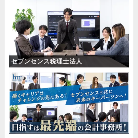
め、今後はさらなる新規のお客様獲得に向けた
その中で生き残るためにできることはコンピュ
充実した実務重視のOJTで、安心して職務経験
戦略も行っていきます。
ーターやAIにはできないお客様とのコミュニケ
と知識をゼロから身に付けられます！
20代～30代の若手メンバーが中心となって運営
ーション力を磨くこと。
税務・会計の経験と知識を磨きながらステップ
しており、とても勢いと活気のあるオフィスで
アップを目指しませんか？
す。国税局OBの税理士も在籍しているため、ノ
当社では、全員がお客様のことを一番に考え、
ウハウや知識の面でも学べることが非常に多い
最新の税務・会計サービスを提供しています。
【対象業種100種以上！節税・融資・税務調査に
環境です。
現時点で深い知識や経験をお持ちでなくても安
強い税理士法人です】
セブンセンス税理士法人
これからどんどん成長していくオフィスなの
心してください！
創業以来17年連続増収増益、顧問先数2500以
で、多彩なキャリアを描きながら活躍できるチ
社員と同じように実務経験を積みながら税法や
上、全国6拠点で安定的に成長中です。
ャンスが広がっています。
会計の知識を得られるようフォロー体制はバッ
お客様に事務所までご来社いただく来所型サー
チリです。
ビスで、中小企業の経営を幅広くサポートして
【ご紹介が多い安定企業でお客様から一番に信
います。
頼される税務のプロを目指せます】
【先輩スタッフのサポートを受けながら段階を
私達は「税務のプロフェッショナルとしてお客
踏んでステップアップできます♪】
専門Webサイトを10サイト以上運営しており、
様に寄り添う」ことが一つの使命です。
入社してからのステップアッププランを準備し
新規顧問契約のお客様が毎年400件以上増加！
ています。あなたの成長にあわせてステップア