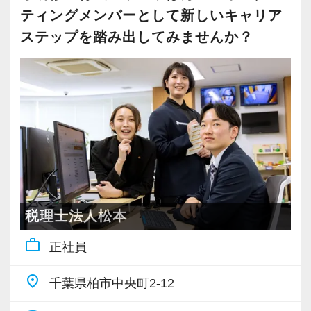
大事にしているため、資格を持っていなくて
現在は増員にも力を入れ拡大を続けているた
ティングメンバーとして新しいキャリア
も、スピーディーなキャリアアップが可能で
め、今後はさらなる新規のお客様獲得に向けた
ステップを踏み出してみませんか？
す！
戦略も行っていきます。
20代～30代の若手メンバーが中心となって運営
会計事務所経験者の方には幅広い業務に携わっ
しており、とても勢いと活気のあるオフィスで
ていただき、早い段階から部下やチームのマネ
す。国税局OBの税理士も在籍しているため、ノ
ジメント業務にも挑戦できます！これまでの経
ウハウや知識の面でも学べることが非常に多い
験・知識を活かしながら、さらに上のステージ
環境です。
でキャリアアップをしませんか？
これからどんどん成長していくオフィスなの
で、多彩なキャリアを描きながら活躍できるチ
【対象業種100種以上！節税・融資・税務調査に
ャンスが広がっています。
税理士法人松本
強い税理士法人です】
work_outline
正社員
創業以来17年連続増収増益、顧問先数2500以
【ご紹介が多い安定企業でお客様から一番に信
上、全国6拠点で安定的に成長中です。
頼される税務のプロを目指せます】
place
千葉県柏市中央町2-12
お客様に事務所までご来社いただく来所型サー
私達は「税務のプロフェッショナルとしてお客
ビスで、中小企業の経営を幅広くサポートして