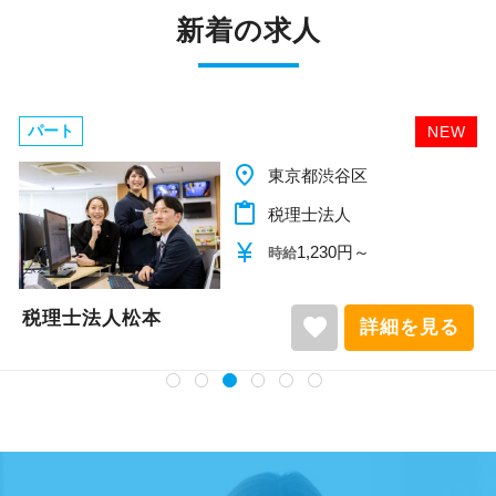
【ITシステム完備で効率よく業務をこなせま
新着の求人
す】
IT化が非常に進んでいるのも当社の特徴。
代表が作業環境にも気を配っており、デュアル
パート
NEW
モニターを全席設置。
入力もAI-OCRを使用して、業務効率化とペーパ
place
千葉県柏市
ーレス化を進めています。kintoneや
content_paste
税理士法人
LINEWORKS、クラウドサインなどを活用して
currency_yen
1,140円～
時給
いるので効率よくストレスフリーに業務をこな
せます。
税理士法人松本
favorite
詳細を見る
ぜひ体験してください！
【明確なキャリアパスで成長をバックアップし
ます】
キャリアステップは等級制（1〜6等級）で、求
められる業務レベルや役割を明確にしていま