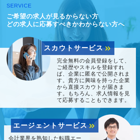
SERVICE
す。目標設定がしやすく、成長を実感しながら
ご希望の求人が見るからない方
ステップアップが可能です。
どの求人に応募すべきかわからない方へ
昇級は年に2回の自己申請制で何度でもチャレン
ジできます。
スカウトサービス
keyboard_double_arrow_right
【定期的な班替えや席替えで、より多くのこと
完全無料の会員登録をして、
を学べる体制！】
ご経歴やスキルを登録すれ
当社ではフリーアドレスと固定席を併用しなが
ば、企業に匿名で公開されま
ら業務を行っています。
す。貴方に興味を持った企業
から直接スカウトが届きま
そのなかで定期的な席替えやチームの班替えを
す。もちろん、求人情報を見
実施。得意分野や経験の異なる様々な人と一緒
て応募することもできます。
に仕事を行うことで、より柔軟かつ多彩なノウ
ハウや知識を身に付けられる体制を整えていま
エージェントサービス
keyboard_double_arrow_right
す。
また関西・関東とそれぞれの拠点での交流もあ
会計業界を熟知した転職エー