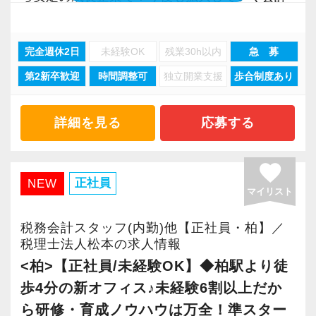
事務所で幅広い業務にチャレンジしながら成長
また、職場環境の改善に積極的に取り組む企業
を目指しましょう！
に対して認証される「社労士診断認証制度」を
完全週休2日
未経験OK
残業30h以内
急 募
取得しました。
第2新卒歓迎
時間調整可
独立開業支援
歩合制度あり
現在当社では「渋谷」「新宿」「錦糸町」
「職場環境改善宣言企業」と「経営労務診断実
「柏」「横浜」「大阪」の６拠点を展開してい
施企業」の認定を受け、今後も社員が働きやす
ます。
詳細を見る
応募する
い環境づくりを積極的に推進していきます。
2021年6月に「渋谷オフィス」を新設し、その
長く安心して働ける環境を用意してお待ちして
後「新宿オフィス」「大阪オフィス」「錦糸町
おりますので、当社で将来の不安なく働いてみ
favorite
オフィス」が拡張移転！
正社員
NEW
ませんか？
マイリスト
さらに2022年12月には「柏オフィス」を開設
し、2025年には大阪オフィスを増床するなど、
【柏の事務所はこんなオフィスです】
税務会計スタッフ(内勤)他【正社員・柏】／
事業拡大を続けています。
税理士法人松本の求人情報
昨年2022年12月にオープンした新しいオフィス
安定性抜群の環境で自己成長を実現できます。
<柏>【正社員/未経験OK】◆柏駅より徒
です。
歩4分の新オフィス♪未経験6割以上だか
柏駅東口から徒歩4分のアクセスで、地場のお客
社員の持つ「やる・やりたい」という気持ちを
様が多いという特徴があります。
ら研修・育成ノウハウは万全！準スター