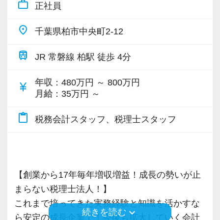
work_outline
正社員
お客様に事務所までご来社いただく来所型サー
ビスで、中小企業の経営を幅広くサポートして
place
千葉県柏市中央町2-12
います。
train
JR 常磐線 柏駅 徒歩 4分
専門Webサイトを10サイト以上運営しており、
新規顧問契約のお客様が毎年400件以上増加！
年収
：480万円 ～ 800万円
currency_yen
各オフィスに国税OB税理士が在籍しているの
月給
：35万円 ～
で、税務調査にも精通しています。
content_paste
税務会計スタッフ、税理士スタッフ
税理士という仕事は不況に強い仕事で、融資対
応、給付金のサポート、補助金のサポートなど
お手伝いできる業務は数多く存在しています。
【創業から17年毎年増収増益！成長の勢いが止
そのため、全拠点でスタッフの増員に力を入れ
まらない税理士法人！】
ており、さらなるサービス品質の向上を目指し
これまで培ってきた実務経験と知識を活かすな
ています。
keyboard_arrow_down
続きを読む
ら安定の成長企業で！今後も拡大していく会計