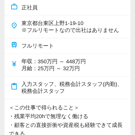
各オフィスに国税OB税理士が在籍しているの
お客様から「こうしたい」という理想をいただ
work_outline
正社員
ップしていきましょう。
で、税務調査にも精通しています。
いたら、それを一緒になって実現するために大
きく力を発揮できる存在でありたいと考えてい
東京都台東区上野1-19-10
▽ステップ1(入社〜約1ヶ月)
place
税理士という仕事は不況に強い仕事で、融資対
※フルリモートなので出社はありません
ます。ご紹介案件が7割を超えているのも、そう
先輩が担当しているお客様の月次試算表を作成
応、給付金のサポート、補助金のサポートなど
いった私たちの姿勢がお客様から評価されてい
しながら少しずつレベルアップしていきましょ
train
お手伝いできる業務は数多く存在しています。
フルリモート
るからだと自負しています。
う。実際の数字に触れながら業務に取り組んで
そのため、全拠点でスタッフの増員に力を入れ
頂くことで、より理解と知識が深まります！
年収
：350万円 ～ 448万円
ており、さらなるサービス品質の向上を目指し
currency_yen
今後もお客様に満足していただけるようにスキ
月給
：25万円 ～ 32万円
ています。
ルの向上を目指し、税務のプロとして高い信頼
▽ステップ2(2ヶ月目〜)
を獲得していきます。
入力スタッフ、税務会計スタッフ(内勤)、
content_paste
そろそろ入力業務に慣れてきますので、本人の
また、職場環境の改善に積極的に取り組む企業
税務会計スタッフ
お客様から信頼され、心の通ったサービスを提
希望に応じて決算業務、年末調整業務、確定申
に対して認証される「社労士診断認証制度」を
供する真の「税務プロフェッショナル」として
告業務にもチャレンジして頂けます。先輩スタ
取得しました。
＜この仕事で得られること＞
の道を私たちと一緒に歩んでみませんか？
ッフがサポートしますので、安心して税務・会
「職場環境改善宣言企業」と「経営労務診断実
・残業平均20hで無理なく働ける
計の業務を一通り覚えられます！
施企業」の認定を受け、今後も社員が働きやす
・顧客との直接折衝や資産税も経験できて成長
【将来オフィスをお任せできる貴方の力を求め
い環境づくりを積極的に推進していきます。
できる