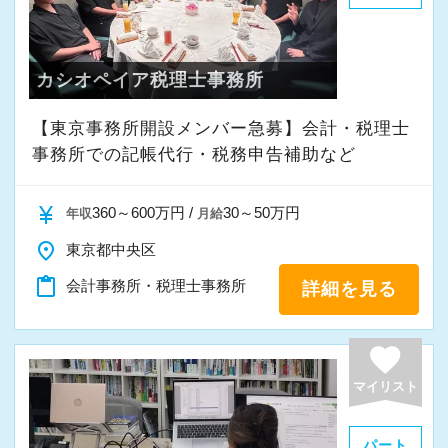
で、育成には多くの実績と自信があります。
ある会社で一緒に成長しましょう！
安心してこの業界に飛び込んできてください！
若くて勤勉な先輩が多いので、「私も頑張ろ
う」という気持ちに自然になれます。
カシオペイア税理士事務所
入社後はOJTとOFF-JTを並行してマンツーマン
「未経験だし」「入社したばかりだし」となか
で指導します。
なか手を挙げられなくても、上長がフォローし
【東京事務所開設メンバー急募】会計・税理士
まったくの未経験者であれば、税務や会計に関
て「やってみて！」と任せてくれますから、安
事務所での記帳代行・税務申告補助など
する座学や教養はOFF-JTで学びながら実務やお
心して飛び込んできてください！
客様対応についてはOJTで実践的に研修を実
currency_yen
360～600万円 /
30～50万円
年収
月給
施。
place
東京都中央区
社内のロープレでお客様対応の練習ができるの
content_paste
会計事務所・税理士事務所
詳細を見る
で、より堅実にステップアップすることができ
ます。
favorite
まずは簡単な入力業務から少しずつ仕事に慣れ
てもらい、できることを増やしながら徐々に担
マイリスト
当をお任せしていきます。
パート