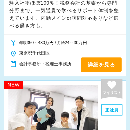
しており、とても勢いと活気のあるオフィスで
【現役スタッフの声】
験入社率ほぼ100％！税務会計の基礎から専門
す。国税局OBの税理士も在籍しているため、ノ
分野まで、一気通貫で学べるサポート体制を整
ウハウや知識の面でも学べることが非常に多い
えています。内勤メインor訪問対応ありなど選
百貨店の美容部員から未経験で入社しました。
べる働き方も。
環境です。
新しいことにチャレンジしてみたい、税金の知
これからどんどん成長していくオフィスなの
識を身につけたいという思いから会計業界に飛
currency_yen
で、多彩なキャリアを描きながら活躍できるチ
350～430万円 /
24～30万円
び込みました。
年収
月給
ャンスが広がっています。
place
東京都千代田区
当社を選んだのはHPが充実していたから。
content_paste
会計事務所・税理士事務所
詳細を見る
【ご紹介が多い安定企業でお客様から一番に信
HPからとても楽しそうな会社の雰囲気が伝わっ
頼される税務のプロを目指せます】
てきました。
favorite
私達は「税務のプロフェッショナルとしてお客
NEW
会計業界の堅いイメージとは違いとても明る
様に寄り添う」ことが一つの使命です。
マイリスト
く、未経験からでも『成長』と『チャレンジ』
できる環境があったので入社を決めました。
お客様から「こうしたい」という理想をいただ
正社員
いたら、それを一緒になって実現するために大
入社してから思ったのは“日々勉強”だということ
きく力を発揮できる存在でありたいと考えてい
です。