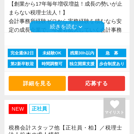
【創業から17年毎年増収増益！成長の勢いが止
＜先輩スタッフの声＞
まらない税理士法人！】
Q. 当事務所を選んだ理由は？
会計事務所経験ゼロから実務経験を積むなら安
A. 幅広い業務を経験できる点に魅力を感じ、入
keyboard_arrow_down
続きを読む
定の成長企業で、今後も拡大していく会計事務
所を決めました。
所でスタートしましょう！
Q. 実際に働いてみてどうですか？
完全週休2日
未経験OK
残業30h以内
急 募
現在当社では「渋谷」「新宿」「錦糸町」
A. さまざまな業務を任せてもらえるので、以前
第2新卒歓迎
時間調整可
独立開業支援
歩合制度あり
「柏」「横浜」「大阪」の６拠点を展開してい
より成長スピードが上がったと感じています。
ます。
2021年6月に「渋谷オフィス」を新設し、その
詳細を見る
応募する
Q. 職場の雰囲気は？
後「新宿オフィス」「大阪オフィス」「錦糸町
A. 上司や先輩に相談しやすく、風通しの良い職
オフィス」が拡張移転！
場だと感じています。
favorite
さらに2022年12月には「柏オフィス」を開設
正社員
NEW
マイリスト
し、2025年には大阪オフィスを増床するなど、
＜求める人材＞
事業拡大を続けています。
・税務経験を活かして成長したい方
税務会計スタッフ他【正社員・柏】／税理士
安定性抜群の環境で自己成長を実現できます。