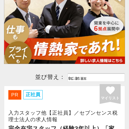
今すぐ会員登録
PC版サイトを見る
採用ご担当者様
並び替え：
favorite
正社員
PR
マイリスト
入力スタッフ他【正社員】／セブンセンス税
理士法人の求人情報
完全在宅スタッフ（経験3年以上）「家