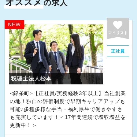
社しました。
オススメ
の求人
す！
■国内最大級の専門特化型税理士法人です。全国
現在は、渋谷オフィスの責任者として一つの拠
【各種社会保険完備、ユニークな手当制度あ
に拠点展開をしており、その規模感を武器に1万
点を任されています。
充実した実務重視のOJTで、安心して職務経験
favorite
り】
NEW
7000社を超えるお客様に質の高いサービスを提
と知識をゼロから身に付けられます！
社会保険等の一般的な福利厚生の他に、各種手
マイリスト
供しています。
積極的に手を挙げるアクティブな人には向いて
税務・会計の経験と知識を磨きながらステップ
当も充実。
■お客様は一般企業、医療法人、公益法人、海外
いる会社です。
アップを目指しませんか？
税務能力検定等の資格検定に合格するともらえ
正社員
法人など多種多様。業務の幅も税務顧問から事
私も新しい経験にチャレンジしたいと思い、渋
る「合格手当」、社員には入社3年（5万円）・5
業承継、相続、M＆A、再生・再編、国際税務な
谷オフィスの開設に合わせて、責任者になりた
【対象業種100種以上！節税・融資・税務調査に
年（10万円）を支給する「勤続手当」もありま
ど、あらゆる業種・分野での案件を経験するこ
いと立候補しました。
強い税理士法人です】
す。
税理士法人松本
とができます。
主体性のある人にはキャリアアップとレベルア
創業以来17年連続増収増益、顧問先数2500以
詳しくはこちら（リンク先：https://www.tokyo-
■新宿ミライナタワー事務所のほか、日本全国に
ップのチャンスも広がり、経験者なら実務だけ
上、全国6拠点で安定的に成長中です。
consulting.com/recruit/environment/benefits）
<錦糸町>【正社員/実務経験3年以上】当社創業
事務所を展開していますので現地登用はもちろ
でなくマネジメントの経験も積めます。
お客様に事務所までご来社いただく来所型サー
の地！独自の評価制度で早期キャリアアップも
ん、Iターン、Uターンご希望の方も歓迎です。
可能♪多種多様な手当・福利厚生で働きやすさ
ビスで、中小企業の経営を幅広くサポートして
【成長のための5つのこだわりを大事にしていま
またご家族の転勤や介護によって勤務地の移動
オフィス責任者として心がけているのは、何で
も充実しています！＜17年間連続で増収増益を
います。
す】
申請ができます。
も気軽に話せる雰囲気と一人一人の考え方を尊
更新中！＞
仕事をする上では5つのこだわり「クイックレス
■法人主催の定期研修会で最新の税務会計情報に
重することです。
専門Webサイトを10サイト以上運営しており、