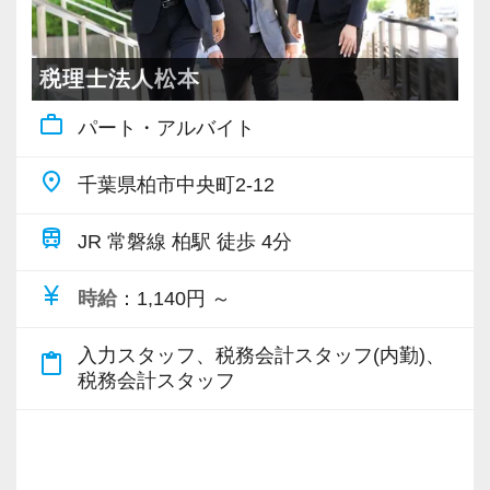
＜成長中の税理士法人＞
・全国14拠点で事業展開
・従業員240名以上に拡大
税理士法人松本
・会計・税務・財務・労務まで対応
work_outline
パート・アルバイト
・専門家が在籍しワンストップ支援
place
千葉県柏市中央町2-12
＜学びを後押し＞
・書籍購入費／研修費は全額会社負担
train
JR 常磐線 柏駅 徒歩 4分
・隔月で税法・実務の学習会あり
・資格取得を目指す社員が多数
currency_yen
時給
：1,140円 ～
＜募集の背景＞
入力スタッフ、税務会計スタッフ(内勤)、
content_paste
税務会計スタッフ
・事業拡大に伴う増員募集
・組織力強化に向けた採用
・将来の中核人材を募集