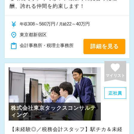
きましょう！
施企業」の認定を受け、今後も社員が働きやす
酬、誇れる仲間を約束します！
「こういうことをやってみたい！」という強い
い環境づくりを積極的に推進していきます。
まったくの未経験者は、一通りの仕事に慣れる
※応募には会計求人プラスにご登録が必要で
思いがある人、大歓迎です！
長く安心して働ける環境を用意してお待ちして
までが大変かもしれません。
currency_yen
308～560万円 /
22～40万円
年収
月給
す。
おりますので、当社で将来の不安なく働いてみ
でも、同じように未経験から一人前になった先
place
東京都新宿区
ませんか？
輩がたくさんいます。
content_paste
会計事務所・税理士事務所
詳細を見る
だからこそ未経験者の気持ちを理解しており、
【柏の事務所はこんなオフィスです】
わからないことや悩みにはきちんと手を止めて
昨年2022年12月にオープンした新しいオフィス
favorite
話を聞いてくれる先輩がいつもそばにいるので
です。
安心してください。
マイリスト
柏駅東口から徒歩4分のアクセスで、地場のお客
業界特有の“かたさ”がないのも当社の魅力です！
様が多いという特徴があります。
■未経験から税理士事務所へ転職を検討している
正社員
現在は増員にも力を入れ拡大を続けているた
方へ
株式会社東京タックスコンサルテ
め、今後はさらなる新規のお客様獲得に向けた
https://www.docswell.com/s/6513522481/ZN19XR-
ィング
戦略も行っていきます。
matusmoto2024
20代～30代の若手メンバーが中心となって運営
【未経験◎／税務会計スタッフ】駅チカ＆未経