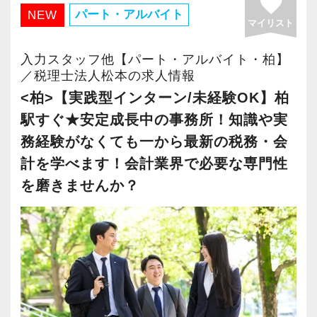
favorite
・有給取得率90％以上
パート・アルバイト
NEW
マイリスト
・年間休日125日以上
・繁忙期も月30～40h程度
入力スタッフ他【パート・アルバイト・柏】
・男性の育休取得率100％
／税理士法人松本の求人情報
・テレワーク導入済み
<柏>【実践型インターン/未経験OK】柏
・全席デュアルモニタ完備
駅すぐ★安定成長中の事務所！知識や実
務経験がなくても一から最新の税務・会
＜幅広い経験・成長環境＞
計を学べます！会計業界で必要な専門性
・クライアント2500社以上
を磨きませんか？
・9割が紹介の安定基盤
・一般企業～医療・学校法人まで対応
・個人～大企業まで幅広く経験可能
・税務顧問＋資産税に関与
・相続／事業承継／M&Aにも対応