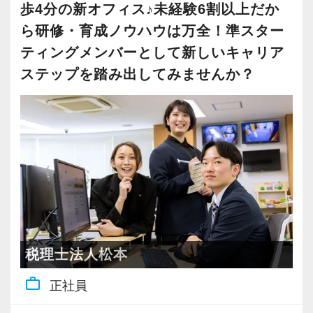
配属先は希望の仕事内容やお住いの場所によっ
歩4分の新オフィス♪未経験6割以上だか
常に学ぶ姿勢を忘れず、謙虚に仕事に取り組ん
＜まずはカジュアル面談へ＞
て決定いたします。
【各種社会保険完備、ユニークな手当制度あ
ら研修・育成ノウハウは万全！準スター
インターンから新卒で入社しました。
でくださる方を求めます。
・事前に気軽な面談を実施
北は北海道から南は沖縄まで全国に拠点があり
り】
ティングメンバーとして新しいキャリア
インターン時代は「ここまでやるの！？」とい
わからないことがあれば、誰でも最初は初心者
・仕事内容やキャリアを相談可
ますので現地登用はもちろん、Iターン・Uター
社会保険等の一般的な福利厚生の他に、各種手
うくらい実践に近い形の業務を任されて大変な1
ステップを踏み出してみませんか？
なので、遠慮なく何でも聞いてください。
・ざっくばらんに質問OK
ン希望の方も歓迎です。
当も充実。
年でしたが、だからこそ実力がつき達成感を得
・納得後に選考へ進めます
さらに、人事制度にはFA制度が設けられている
税務能力検定等の資格検定に合格するともらえ
ることができました。
【こんな方を求めています】
・入社時期は柔軟に対応
ので自分が携わりたい分野への異動やご家族の
る「合格手当」、社員には入社3年（5万円）・5
まだ入社１年目ですが、すでに法人20件・個人8
・新しいことでも吸収して取り組んでいただけ
・半年～1年の調整も可能
転勤・介護などの理由による勤務地の異動が申
年（10万円）を支給する「勤続手当」もありま
件を担当させてもらっています。
る人
請できますので、長く安心して働いてもらえま
す。
・積極性と向上心を持ち合わせている人
まずはカジュアル面談からでも歓迎です
す。
詳しくはこちら（リンク先：https://www.tokyo-
現在は、税理士を目指して勉強にも励んでいま
・わからないことはわからないと素直に言える
「応募する」からお気軽にご連絡ください。
consulting.com/recruit/environment/benefits）
す。
人
辻・本郷税理士法人では人材育成を重要な課題
オフィスに税理士がいるので、わからないこと
・はじめてのことでも前向きに取り組める人
として取り組んでいます。
【成長のための5つのこだわりを大事にしていま
税理士法人松本
はすぐ聞けるのがいいですね。
新人研修、マネージャー研修、全体研修、個別
す】
経験と知識をつけて、お客様から頼られる存
【ITシステム完備で効率よく業務をこなせま
work_outline
正社員
事例研修など用意しながらスタッフの成長をバ
仕事をする上では5つのこだわり「クイックレス
在、後輩の手本になるような存在になれるよう
す】
ックアップしています。
ポンス・プラス思考・有言実行・他責禁止・気