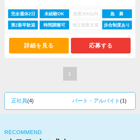
ステップアップが可能です。
るというスタイルで、経験年数を積めば自動的
多く心強いですよ。やる気のある方、ご応募お
昇級は年に2回の自己申請制で何度でもチャレン
◆お客様を税務・会計の面からサポートしたい
にキャリアアップするという仕組みになっては
完全週休2日
未経験OK
残業30h以内
急 募
待ちしています！
現在当社では「渋谷」「新宿」「錦糸町」
ジできます。
方
いません。
第2新卒歓迎
時間調整可
独立開業支援
歩合制度あり
「柏」「横浜」「大阪」の６拠点を展開してい
◆会計とITの知識を使って活躍したい方
ですから、ステップアップしたい人は、遠慮な
ます。
【定期的な班替えや席替えで、より多くのこと
◆様々な専門分野の業務にチャレンジしたい方
く自分から手を挙げてください。
2021年6月に「渋谷オフィス」を新設し、その
を学べる体制！】
詳細を見る
応募する
◆成長したい、スキルアップしたい、手に職を
「挑戦」と「成長」を後押しする社風なので失
後「新宿オフィス」「大阪オフィス」「錦糸町
当社ではフリーアドレスと固定席を併用しなが
つけたい方
敗を恐れずに目標に向かってチャレンジするこ
オフィス」が拡張移転！
ら業務を行っています。
とができます。
さらに2022年12月には「柏オフィス」を開設
そのなかで定期的な席替えやチームの班替えを
1
辻・本郷の環境で上記項目を実現しながら働
し、2025年には大阪オフィスを増床するなど、
実施。得意分野や経験の異なる様々な人と一緒
き、プロフェッショナルとして活躍しません
【現役スタッフの声】
事業拡大を続けています。
に仕事を行うことで、より柔軟かつ多彩なノウ
か？
安定性抜群の環境で自己成長を実現できます。
ハウや知識を身に付けられる体制を整えていま
正社員
(4)
パート・アルバイト
(1)
前職は小規模な事務所で、なかなか担当を持つ
す。
【採用＆法人案内動画】
ことができませんでした。
社員の持つ「やる・やりたい」という気持ちを
また関西・関東とそれぞれの拠点での交流もあ
代表が高齢で新しいお客様も増えず、自分の今
大事にしているため、資格を持っていなくて
り、オンライン・オフラインを問わず気軽に話
後のキャリアを考えて転職を決意し、当社に入
RECOMMEND
も、スピーディーなキャリアアップが可能で
し合える社風です。
【辻・本郷税理士法人に応募するポイント！】