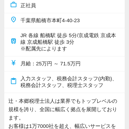
IT化が非常に進んでいるのも当社の特徴。
work_outline
【成長のための5つのこだわりを大事にしていま
正社員
るからだと自負しています。
＜学びを後押し＞
代表が作業環境にも気を配っており、デュアル
す】
・書籍購入費／研修費は全額会社負担
モニターを全席設置。
place
千葉県船橋市本町4-40-23
仕事をする上では5つのこだわり「クイックレス
今後もお客様に満足していただけるようにスキ
・隔月で税法・実務の学習会あり
入力もAI-OCRを使用して、業務効率化とペーパ
ポンス・プラス思考・有言実行・他責禁止・気
ルの向上を目指し、税務のプロとして高い信頼
・資格取得を目指す社員が多数
JR 各線 船橋駅 徒歩 5分/京成電鉄 京成本
ーレス化を進めています。kintoneや
配り」を掲げ、一人ひとりが実行しています。
を獲得していきます。
train
線 京成船橋駅 徒歩 3分
LINEWORKS、クラウドサインなどを活用して
より多くの「ありがとう」と笑顔をいただき続
お客様から信頼され、心の通ったサービスを提
※配属先によります
＜募集の背景＞
いるので効率よくストレスフリーに業務をこな
けるために「情熱家であれ！」がモットーで
供する真の「税務プロフェッショナル」として
・事業拡大に伴う増員募集
せます。
currency_yen
す。
月給
：25万円 ～ 71.5万円
の道を私たちと一緒に歩んでみませんか？
・組織力強化に向けた採用
ぜひ体験してください！
・将来の中核人材を募集
入力スタッフ、税務会計スタッフ(内勤)、
【求職者へのメッセージ】
content_paste
【現在のスタッフの6割が業界未経験者！異業種
税務会計スタッフ、税理士スタッフ
【明確なキャリアパスで成長をバックアップし
当社の実践型インターンでは、普段の学生生活
からの転職も大歓迎！専門用語を一から教えま
＜先輩スタッフの声＞
ます】
では扱うことのない専門性が高い業務をお任せ
す】
Q. 当事務所を選んだ理由は？
辻・本郷税理士法人は業界でもトップレベルの
キャリアステップは等級制（1〜6等級）で、求
します。
当社で活躍する未経験者は6割を占めているの
A. 幅広い業務を経験できる点に魅力を感じ、入
規模を誇り、全国に幅広く拠点を展開しており
められる業務レベルや役割を明確にしていま
そのため、勢いだけではどうにもならない課題
で、育成には多くの実績と自信があります。
所を決めました。
ます。
す。目標設定がしやすく、成長を実感しながら
や問題点もでてきますが、一つずつ確実に乗り
安心してこの業界に飛び込んできてください！
お客様は1万7000社を超え、幅広いサービスを
ステップアップが可能です。