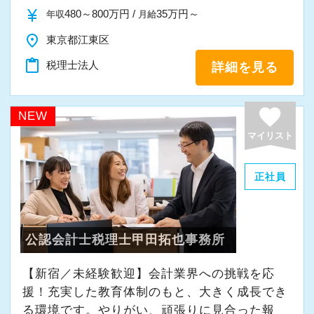
ポンス・プラス思考・有言実行・他責禁止・気
キャッチアップできるなど、スキルアップの支
常に柔軟さを忘れずに接したいと思っていま
currency_yen
480～800万円 /
35万円～
年収
月給
新規顧問契約のお客様が毎年400件以上増加！
配り」を掲げ、一人ひとりが実行しています。
援環境もしっかりとしています。
す。
place
各オフィスに国税OB税理士が在籍しているの
東京都江東区
より多くの「ありがとう」と笑顔をいただき続
■配属された部署で1年働いた後にFA制度が使え
スタッフの成長にともないお客様からも信頼さ
で、税務調査にも精通しています。
けるために「情熱家であれ！」がモットーで
content_paste
税理士法人
詳細を見る
ます。自己申請型で希望の部署に移動ができま
れ喜んでもらえる、そんな組織にしていきたい
す。
すので経験の幅を広げながらキャリアップを目
ですね。
税理士という仕事は不況に強い仕事で、融資対
指せます。
favorite
NEW
応、給付金のサポート、補助金のサポートなど
【求職者へのメッセージ】
■全国のスタッフの勤務時間を本部で一元管理を
“明るくて仲が良い”というのも当社の特徴。
マイリスト
お手伝いできる業務は数多く存在しています。
異業種からの転職者が多く、銀行員・営業・保
し、過度に業務時間が増えている方、残業が連
良くも悪くも“おせっかい”な人が多く、お客様の
そのため、全拠点でスタッフの増員に力を入れ
険外交員・経理・事務などユニークな職歴を持
日に続いている方がいた際に部門の責任者に抑
ために、一緒に働く仲間のために、本気になれ
正社員
ており、さらなるサービス品質の向上を目指し
った仲間がたくさんいます。
制の指令が飛ぶようになっています。そのため
る熱い人が多いです。
ています。
共通しているのは“諦めない心”を持っているこ
全拠点で残業の抑制が成功しています。
と。
■通常の始業時間に対し、前後1時間または2時
昇格のスピードも早く、やりがいや成長してい
公認会計士税理士甲田拓也事務所
また、職場環境の改善に積極的に取り組む企業
未経験のオフィスワークでも前向きに取り組み
間を始業時間にできる制度を導入していますの
る実感が得られやすい職場です。
に対して認証される「社労士診断認証制度」を
続けることができる人、わからないことは一人
で、ライフスタイルにあわせて最適な時間帯で
【新宿／未経験歓迎】会計業界への挑戦を応
等級制度でキャリアアップの道筋が明確になっ
取得しました。
で悩まずにどんどん聞ける人は、ぐんぐん成長
援！充実した教育体制のもと、大きく成長でき
勤務できます。その他、時短勤務、リモートワ
ているので、目標を立ててどんどん達成してい
「職場環境改善宣言企業」と「経営労務診断実
できるはずです。
る環境です。やりがい、頑張りに見合った報
ークも相談可能です。