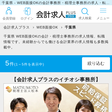
千葉県 - WEB面接OKの会計事務所・税理士事務所の求人・転職情報
求人検索
会員登録
ログイン
会計求人プラス
WEB面接OK
千葉県
千葉県 WEB面接OKの会計・税理士事務所の求人情報、転職
ログイン
情報です。未経験からでも働ける会計業界の求人情報も多数掲
載中。
最近見た求人
5
件
(1～5件を表示中)
マイリスト
正社員
(4)
パート・アルバイト
(1)
【会計求人プラスのイチオシ事務所】
お問い合わせ