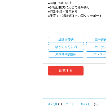
●時給1500円以上
Q. 実際に働いてみてどうですか？
●昇給は能力に応じて随時あり
A. さまざまな業務を任せてもらえるの
●特別手当・賞与あり
●子育て・試験勉強との両立をサポート
Q. 職場の雰囲気は？
●ご都合にあわせて勤務時間・日数は柔軟
A. 上司や先輩に相談しやすく、風通し
●正社員登用あり
＜求める人材＞
当事務所は、創業期や成長期の企業を中
・税務経験を活かして成長したい方
現代では電子化が進んでいることから人も
・キャリアアップ志向のある方
経験者優遇
完全週
しています。
・主体的に業務を進められる方
職員一人ひとりの力がそのまま事業運営
駅から５分以内
ボーナ
・顧客対応や提案業務に挑戦したい方
にはあります。
・資産税など専門性を高めたい方
新しいチャレンジが沢山ありますので、
勤務時間調整可
テレワー
・将来的にマネジメントに関わりたい方
★職場の雰囲気★
＜まずはカジュアル面談へ＞
個人事務所ならではの自由な雰囲気で、
・事前に気軽な面談を実施
職員同士の距離も近く、先輩へ相談しな
応募する
・仕事内容やキャリアを相談可
パソコン作業になりますので、目や脳が
・ざっくばらんに質問OK
す。
・納得後に選考へ進めます
・入社時期は柔軟に対応
★入社後の仕事内容★
・半年～1年の調整も可能
業務時間内は、事務所内スタッフともや
完全在宅会計スタッフとして、会計業務
まずはカジュアル面談からでも歓迎です
「応募する」からお気軽にご連絡くださ
【具体的な業務】
正社員
(1)
パート・アルバイト
(1)