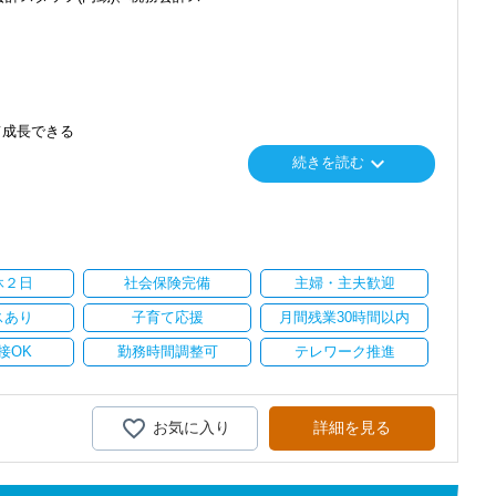
て成長できる
keyboard_arrow_down
続きを読む
り
い。
休２日
社会保険完備
主婦・主夫歓迎
スあり
子育て応援
月間残業30時間以内
接OK
勤務時間調整可
テレワーク推進
お気に入り
詳細を見る