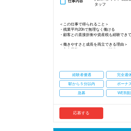
content_paste
仕事内容
タッフ
・資産税など専門性を高めたい方
・将来的にマネジメントに関わりたい方
＜まずはカジュアル面談へ＞
＜この仕事で得られること＞
・事前に気軽な面談を実施
・残業平均20hで無理なく働ける
・仕事内容やキャリアを相談可
・顧客との直接折衝や資産税も経験でき
・ざっくばらんに質問OK
・納得後に選考へ進めます
＜働きやすさと成長を両立できる理由＞
・入社時期は柔軟に対応
・入力業務はアシスタントが担当
・半年～1年の調整も可能
・分業体制で業務負担を軽減
・顧客対応や提案業務に集中可能
まずはカジュアル面談からでも歓迎です
・資産税や相続など専門性の高い案件あ
「応募する」からお気軽にご連絡くださ
・顧客と直接折衝する機会が豊富
経験者優遇
完全週
・経験値が自然と積み上がる環境
駅から５分以内
ボーナ
＜働きやすい環境＞
・有給取得率90％以上
急募
WEB面
・年間休日125日以上
・繁忙期も月30～40h程度
・男性の育休取得率100％
・テレワーク導入済み
応募する
・全席デュアルモニタ完備
＜幅広い経験・成長環境＞