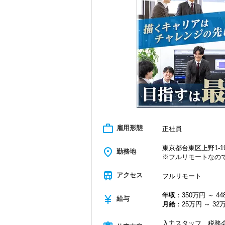
＜学びを後押し＞
・書籍購入費／研修費は全額会社負担
・隔月で税法・実務の学習会あり
・資格取得を目指す社員が多数
＜募集の背景＞
・事業拡大に伴う増員募集
・組織力強化に向けた採用
・将来の中核人材を募集
＜先輩スタッフの声＞
Q. 当事務所を選んだ理由は？
A. 幅広い業務を経験できる点に魅力を
work_outline
雇用形態
正社員
Q. 実際に働いてみてどうですか？
A. さまざまな業務を任せてもらえるの
東京都台東区上野1-19
place
勤務地
※フルリモートなの
Q. 職場の雰囲気は？
A. 上司や先輩に相談しやすく、風通し
train
アクセス
フルリモート
＜求める人材＞
年収
：350万円 ～ 4
currency_yen
・税務経験を活かして成長したい方
給与
月給
：25万円 ～ 32
・キャリアアップ志向のある方
・主体的に業務を進められる方
入力スタッフ、税務会
・顧客対応や提案業務に挑戦したい方