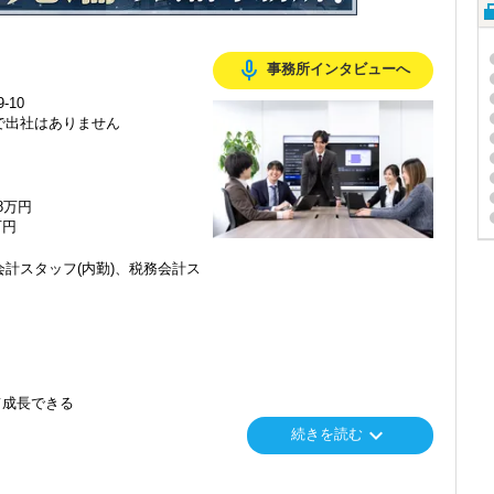
mic_none
事務所インタビューへ
-10
で出社はありません
48万円
万円
計スタッフ(内勤)、税務会計ス
て成長できる
keyboard_arrow_down
続きを読む