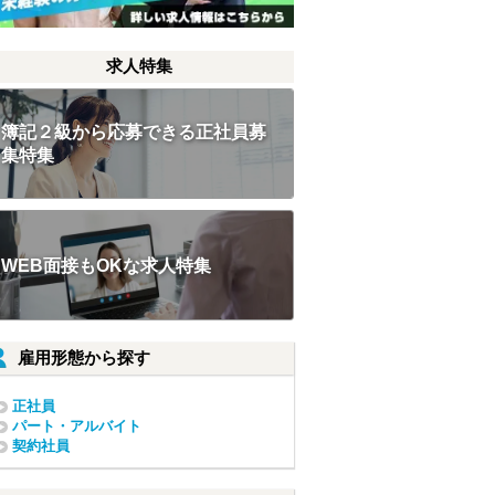
求人特集
簿記２級から応募できる正社員募
集特集
WEB面接もOKな求人特集
雇用形態から探す
正社員
パート・アルバイト
契約社員