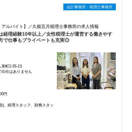
会計事務所・税理士事務所
ト・アルバイト】／久能五月税理士事務所の求人情報
は経理経験10年以上／女性税理士が運営する働きやす
方で仕事もプライベートも充実◎
町2-35-13
で出社はありません
000円
勤)、経理スタッフ、財務スタッ
感じ、入所を決めました。