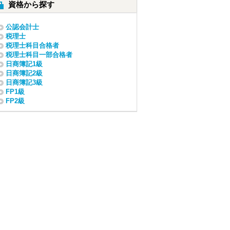
資格から探す
公認会計士
税理士
税理士科目合格者
税理士科目一部合格者
日商簿記1級
日商簿記2級
日商簿記3級
FP1級
FP2級