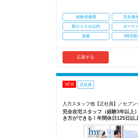
・顧客対応や提案業務に集中可能
・資産税や相続など専門性の高い案件あ
・顧客と直接折衝する機会が豊富
経験者優遇
完全週
・経験値が自然と積み上がる環境
駅から５分以内
ボーナ
＜働きやすい環境＞
・有給取得率90％以上
急募
WEB面
・年間休日125日以上
・繁忙期も月30～40h程度
・男性の育休取得率100％
・テレワーク導入済み
応募する
・全席デュアルモニタ完備
＜幅広い経験・成長環境＞
・クライアント2500社以上
・9割が紹介の安定基盤
NEW
正社員
・一般企業～医療・学校法人まで対応
・個人～大企業まで幅広く経験可能
・税務顧問＋資産税に関与
入力スタッフ他【正社員】／セブン
・相続／事業承継／M&Aにも対応
完全在宅スタッフ（経験3年以上
＜成長中の税理士法人＞
き方ができる！年間休日125日
・全国14拠点で事業展開
・従業員240名以上に拡大
・会計・税務・財務・労務まで対応
・専門家が在籍しワンストップ支援