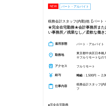
・クライアント2500社以上
・9割が紹介の安定基盤
NEW
パート・アルバイト
・一般企業～医療・学校法人まで対応
・個人～大企業まで幅広く経験可能
・税務顧問＋資産税に関与
税務会計スタッフ(内勤)他【パー
・相続／事業承継／M&Aにも対応
★完全在宅勤務★会計事務所また
＜成長中の税理士法人＞
い事務所／残業なし／柔軟な働き
・全国14拠点で事業展開
・従業員240名以上に拡大
・会計・税務・財務・労務まで対応
work_outline
雇用形態
パート・アルバイト
・専門家が在籍しワンストップ支援
東京都中央区日本橋人形
place
＜学びを後押し＞
勤務地
※フルリモートなの
・書籍購入費／研修費は全額会社負担
・隔月で税法・実務の学習会あり
train
アクセス
フルリモート
・資格取得を目指す社員が多数
currency_yen
給与
＜募集の背景＞
時給
：1,500円 ～ 2,
・事業拡大に伴う増員募集
・組織力強化に向けた採用
税務会計スタッフ(内
content_paste
仕事内容
・将来の中核人材を募集
フ
＜先輩スタッフの声＞
Q. 当事務所を選んだ理由は？
A. 幅広い業務を経験できる点に魅力を
●完全在宅勤務