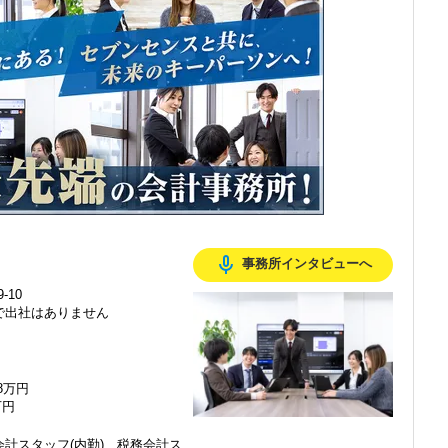
感じ、入所を決めました。
mic_none
事務所インタビューへ
で、以前より成長スピードが上がったと感じています。
-10
で出社はありません
の良い職場だと感じています。
48万円
万円
計スタッフ(内勤)、税務会計ス