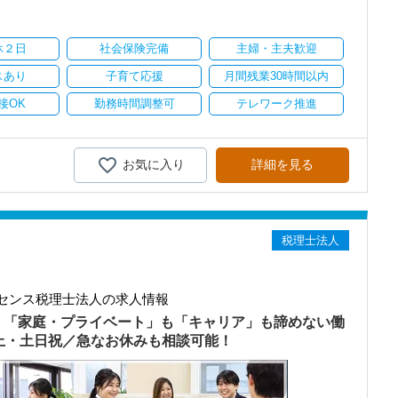
り
休２日
社会保険完備
主婦・主夫歓迎
スあり
子育て応援
月間残業30時間以内
接OK
勤務時間調整可
テレワーク推進
お気に入り
詳細を見る
税理士法人
センス税理士法人の求人情報
）「家庭・プライベート」も「キャリア」も諦めない働
以上・土日祝／急なお休みも相談可能！