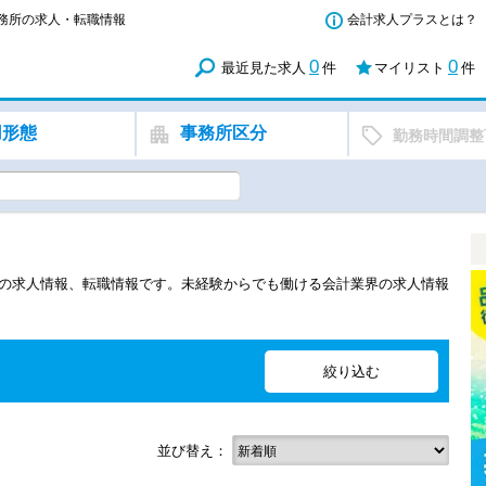
事務所の求人・転職情報
会計求人プラスとは？
0
0
最近見た求人
件
マイリスト
件
用形態
事務所区分
勤務時間調整
所の求人情報、転職情報です。未経験からでも働ける会計業界の求人情報
並び替え：