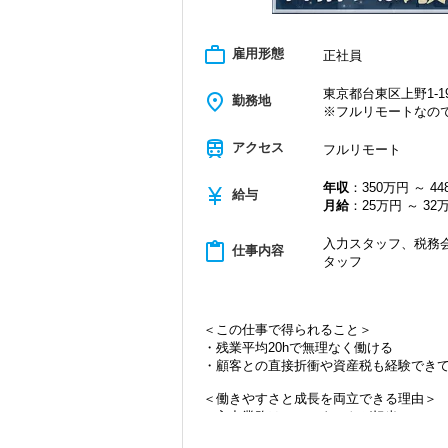
work_outline
雇用形態
正社員
東京都台東区上野1-19
place
勤務地
※フルリモートなの
train
アクセス
フルリモート
年収
：350万円 ～ 4
currency_yen
給与
月給
：25万円 ～ 32
入力スタッフ、税務会
content_paste
仕事内容
タッフ
＜この仕事で得られること＞
・残業平均20hで無理なく働ける
・顧客との直接折衝や資産税も経験でき
＜働きやすさと成長を両立できる理由＞
・入力業務はアシスタントが担当
・分業体制で業務負担を軽減