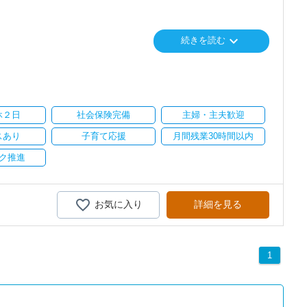
で、以前より成長スピードが上がったと感じています。
keyboard_arrow_down
続きを読む
に相談可能
の良い職場だと感じています。
心に支援を行っている事務所です。
会社も生産性が求められており、当事務所でもDXを積極的に推進
休２日
社会保険完備
主婦・主夫歓迎
に直結するところで、個人事務所ならではの面白さと実感が当事務所
スあり
子育て応援
月間残業30時間以内
飽きることなく経験を積み重ねることができます。
ク推進
気負いなく業務に向かっています。
がら業務を覚えていくことができます。
お気に入り
詳細を見る
疲れたら、お茶やお菓子で糖分補給もしながら、作業を進めていま
1
りとりして頂きながら、
全般をお任せします。
い。