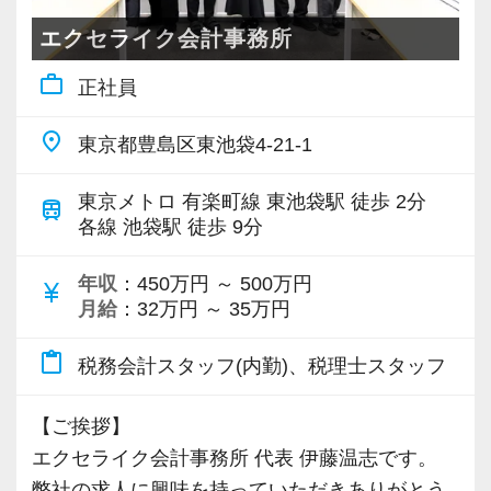
可能な限り経営状況を毎月共有いただき、リア
エクセライク会計事務所
☆★リクルートサイトはこちら★☆
ルタイムのサポートができる体制を取っていま
https://na-tax.jp/recruit/
work_outline
正社員
す。
place
東京都豊島区東池袋4-21-1
当事務所の代表は顧問先へ月1回は必ず訪問する
ようにし、税務はもちろん他愛ない雑談も含め
東京メトロ 有楽町線 東池袋駅 徒歩 2分
train
てお客様との信頼関係を大切にすることを心掛
各線 池袋駅 徒歩 9分
けています。
人員が増えるにつれて支店は増えていくと思い
年収
：450万円 ～ 500万円
currency_yen
月給
：32万円 ～ 35万円
ますが、この考え方は今後も変わりません。
content_paste
税務会計スタッフ(内勤)、税理士スタッフ
【人柄重視！お客様と楽しく安心できる関係を
構築したい方、大募集！】
【ご挨拶】
今回の募集背景としては、当法人のこだわりが
エクセライク会計事務所 代表 伊藤温志です。
関係しています。
弊社の求人に興味を持っていただきありがとう