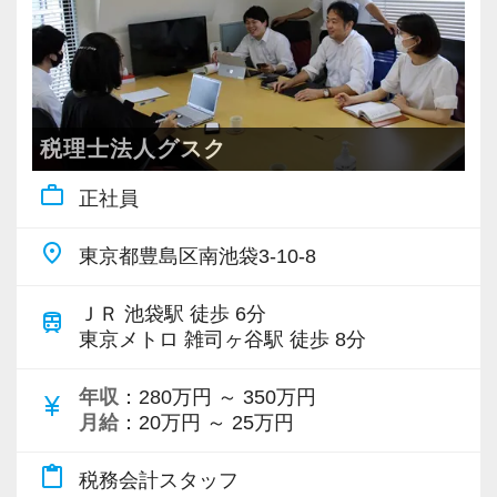
税理士法人グスク
work_outline
正社員
place
東京都豊島区南池袋3-10-8
ＪＲ 池袋駅 徒歩 6分
train
東京メトロ 雑司ヶ谷駅 徒歩 8分
年収
：280万円 ～ 350万円
currency_yen
月給
：20万円 ～ 25万円
content_paste
税務会計スタッフ