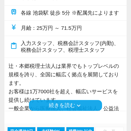
サプライチェーンマネジメントにより実現して
す。
じません(近い存在と感じるはずです)
います。
train
弊社の効率化のスタートはここにあります。
各線 池袋駅 徒歩 5分 ※配属先によります
・全員真面目に仕事に取り組んでいます
資料の回収から申告書の提出までの過程をデジ
そして無駄を排除した後に残った業務のみを必
currency_yen
タルデータでシームレスに繋げ、これに会計シ
月給
：25万円 ～ 71.5万円
要業務と定義し、これを効率化するためにシス
【弊社の特徴】
ステム、業務管理システムを必要に応じて介在
テム開発まで挑んでいます。
http://tax.excelike.co.jp/
入力スタッフ、税務会計スタッフ(内勤)、
させる事により極めてスムーズな供給が出来る
content_paste
・成長著しい会計事務所(年間300社の新規契約
税務会計スタッフ、税理士スタッフ
体制を構築しています。
【給与に関する考え方】
獲得)
給与を含め、会計事務所の待遇は一般的にとて
辻・本郷税理士法人は業界でもトップレベルの
・綺麗なオフィス・快適な空間
この業界は非常に特殊な業界です。クライアン
も酷いものが多いと感じています。
規模を誇り、全国に幅広く拠点を展開しており
・良好な人間関係・飲み会などベタベタした付
トは受けきれないほど存在するのに対して深刻
額面は少し大きく見せてはいるものの、実はみ
ます。
き合いはなし。
な人材難が続きます。
なし残業時間が40時間超も含まれており、さら
お客様は1万7000社を超え、幅広いサービスを
・短時間で集中して定時でパッと帰る事を推奨
これに対抗するには生産性を向上するほかない
にそれを超えた労働時間があっても残業申請出
提供し続けています。
・税理士試験前休暇1週間を有給で全員に付与
のは明らかなのに、未だ労働集約的な体質を改
来ないケースがざらにあります。
keyboard_arrow_down
続きを読む
一般企業から医療法人、社会福祉法人、公益法
（有給休暇とは別に付与）
めようとする会計事務所は出てきません。
さらに昇給ペースも非常に遅く、1年間に1万円
人、海外法人、地方公共団体など、中小規模か
・昇給はとても早い！入社4年目で年俸は最低で
またスタッフに多くの還元を行うには、事業に
程度しか上昇しない給与体系を採るところがと
ら大手企業まで、多種多様な業種のお客様との
も600万弱になります。
おいて高い生産性を実現していることが大前提
ても多いと思います。