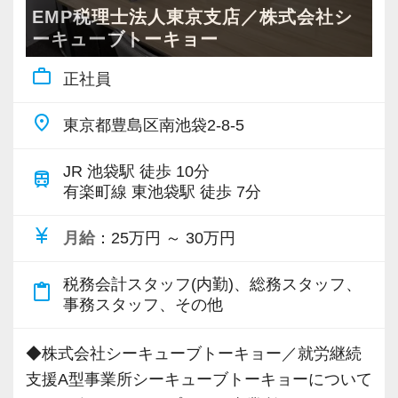
んでも話せる相談相手となっています。
EMP税理士法人東京支店／株式会社シ
動物病院の業界に精通し、きめ細かな支援がで
ーキューブトーキョー
きる。その評判がご紹介につながり、着実に顧
work_outline
正社員
問先は拡大しています。
今回も、それに対応するべく行われる増員募集
place
東京都豊島区南池袋2-8-5
です！
JR 池袋駅 徒歩 10分
train
有楽町線 東池袋駅 徒歩 7分
【ノウハウをしっかり共有します！】
お客様の特徴や、その期待にお応えするための
currency_yen
月給
：25万円 ～ 30万円
ノウハウなどは、今のスタッフと共に事務所の
財産として深めている真っ最中！
税務会計スタッフ(内勤)、総務スタッフ、
content_paste
それらを吸収し、応用することで安心感高く業
事務スタッフ、その他
務に取り組んでもらえるはずです。
もちろん税務のプロとしてなら代表や税理士
◆株式会社シーキューブトーキョー／就労継続
に、動物病院の業界知識なら先輩たちにいつで
支援A型事業所シーキューブトーキョーについて