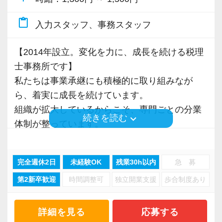
当事務所は5名程度のチーム制を採用していま
content_paste
入力スタッフ、事務スタッフ
す。
【2014年設立。変化を力に、成長を続ける税理
・分からないことをすぐ相談できる
士事務所です】
・担当者不在時もチームでフォローできる
私たちは事業承継にも積極的に取り組みなが
・一人で抱え込まない
ら、着実に成長を続けています。
組織が拡大しているからこそ、専門ごとの分業
安心して成長できる環境があります。
keyboard_arrow_down
続きを読む
体制が整っています。
■ 学び続けられる環境
■ 家庭と両立しながら働きたい方へ
毎週の社内研修、月1回のIT研修、外部講師によ
完全週休2日
未経験OK
残業30h以内
急 募
現在在籍しているパートスタッフの多くは子育
る勉強会など、
第2新卒歓迎
時間調整可
独立開業支援
歩合制度あり
て世代です。
学びの機会を継続的に設けています。
扶養内勤務の方もいれば、フルタイムに近い働
き方をしている方もいます。
税理士を目指して勉強している職員も多く、
詳細を見る
応募する