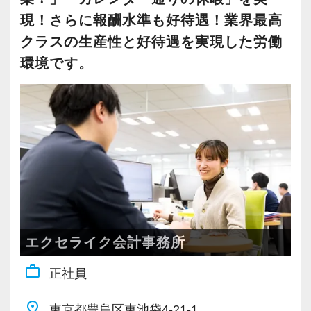
▼弊社の取材動画です。
していきたいと思っています。
ここまでの道のりは決して平たんなものではあ
現！さらに報酬水準も好待遇！業界最高
りませんでしたが、現在は全てのスタッフがス
クラスの生産性と好待遇を実現した労働
当事務所の代表は「忙しくて残業してストレス
トレスを抱えることなく、更には十分な報酬を
環境です。
▼採用面接用プレゼン資料です。興味がある方
を抱えるくらいなら人を増やす」という考えな
得ながら税理士試験にも精力的に取り組む事が
はご拝読ください
ので、ワークライフバランスは抜群。
出来るようになりました。
https://docs.google.com/presentation/d/1NOU_n_M3
残業はほぼありません。
弊社の売上高経常利益率は30％に達しており、
jpJvYFJyRwio1NrK6fOdN5rQYuGtB2S9M4/edit#slid
可能な限り社員がストレスを抱えない環境を整
現在は悠然と事業を遂行できる体制が整ってい
えることで、余裕を持って真摯にお客様に寄り
ます。
▼エクセライクの世界観をドラクエ風に表現し
添えるようにしています。
その結果を受け2年連続でベースアップを行い、
てみました。興味がある方はご拝読ください
全スタッフの報酬を2年間で160万円以上昇給し
https://docs.google.com/presentation/d/15tFH7
人柄に重点を置いたコンサルティングを行って
ました。
いますが、個性があるのは大歓迎。
弊社の業態ではクライアントが増えた際の利益
エクセライク会計事務所
【スタッフ一覧】
代表と同じやり方である必要はありません。
へのインパクトが大きいため今後も更なるベー
http://tax.excelike.co.jp/company/staff/
work_outline
正社員
結果としてお客様が救われ笑顔になっていれ
スアップを行う予定です。
トラブルや揉め事を回避するためにスタッフの
ば、その人なりのやり方でOKです！
人間性には大変気をつけています。
place
東京都豊島区東池袋4-21-1