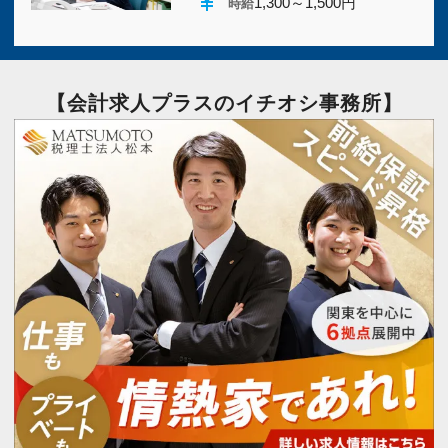
currency_yen
1,300～1,500円
時給
【会計求人プラスのイチオシ事務所】