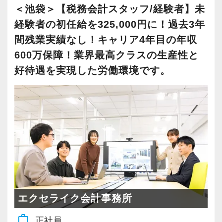
池袋事務所は現在、気さくで話し好きな代表が
さらに生産性の向上は高収益体質に結びつき、
＜池袋＞【税務会計スタッフ/経験者】未
運営しています。
所属するスタッフはとても優れた報酬体系で働
経験者の初任給を325,000円に！過去3年
く事が可能になりました。
間残業実績なし！キャリア4年目の年収
何よりコミュニケーションを大切にしている事
ここまでの道のりは決して平たんなものではあ
600万保障！業界最高クラスの生産性と
務所なので、全体の雰囲気も和気あいあいと穏
りませんでしたが、現在は全てのスタッフがス
好待遇を実現した労働環境です。
やかな雰囲気で包まれています♪
トレスを抱えることなく、更には十分な報酬を
少数＆一貫体制なので「やりたい！」と思った
得ながら税理士試験にも精力的に取り組む事が
ことにはどんどんチャレンジできる環境です。
出来るようになりました。
弊社の売上高経常利益率は30％に達しており、
残業は一切なく、プライベートの時間もしっか
現在は悠然と事業を遂行できる体制が整ってい
り確保できます。
ます。
資格試験の勉強や趣味でリフレッシュなど、退
その結果を受け2年連続でベースアップを行い、
社後の時間を上手く使ってワークライフバラン
全スタッフの報酬を2年間で160万円以上昇給し
スを整えることができるでしょう。
ました。
エクセライク会計事務所
「もっと色々なことにチャレンジしてみた
弊社の業態ではクライアントが増えた際の利益
い！」
work_outline
正社員