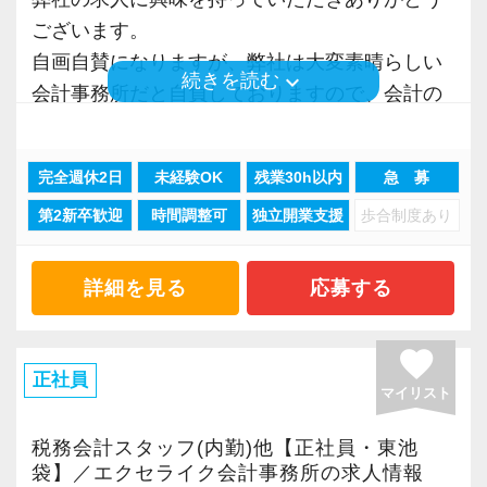
ございます。
池袋事務所では代表が必ず月1回顧問先を訪問し
自画自賛になりますが、弊社は大変素晴らしい
ているのですが、業務量＆顧問先の増加に伴
keyboard_arrow_down
続きを読む
会計事務所だと自負しておりますので、会計の
い、すべてのお客様との信頼関係を大切にして
お仕事に興味がある方は是非とも弊社への応募
いくためには、当法人の理念に共感を持ってく
を検討していただければと思います。
れる仲間が必要なのです。
完全週休2日
未経験OK
残業30h以内
急 募
第2新卒歓迎
時間調整可
独立開業支援
歩合制度あり
「税理士事務所の働き方を大きく前進」させ
より近い距離でお客様の心に入り込み、本当の
る。
頼れるパートナーとして寄り添っていきたい。
このことを目標に、弊社は理想の職場を作り上
詳細を見る
応募する
笑顔にしたい。
げるために、毎年血の滲むような努力と改善行
そんな気持ちを持って活躍していただける経験
動を続けてきました。
favorite
者を求めています。
その結果、繁忙期においても「ノー残業」、
正社員
マイリスト
「カレンダー通りの休暇」という他の会計事務
≪雰囲気は穏やかで和気あいあい♪やりたいこと
所では絶対に実現し得ないような生産性を達成
税務会計スタッフ(内勤)他【正社員・東池
に挑戦できる環境！≫
する事が出来ました。
袋】／エクセライク会計事務所の求人情報