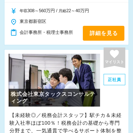
◆様々な専門分野の業務にチャレンジしたい方
らかです。
ので無駄な疲労を回避できます
◆成長したい、スキルアップしたい、手に職を
currency_yen
308～560万円 /
22～40万円
年収
月給
・訪問がないので、上司立ち合いのもと顧客と
つけたい方
そこで弊社は未経験者であっても初任給は月額
面談可能（初心者には安心）
place
東京都新宿区
32.5万円という高水準とする報酬体系を採って
・体育会系ではありません（朝礼や体操などの
content_paste
会計事務所・税理士事務所
詳細を見る
辻・本郷の環境で上記項目を実現しながら働
います。そのため未経験者であっても1年目の報
意味不明な行事は一切ありません。今後も行う
き、プロフェッショナルとして活躍しません
酬は450万円を超える水準となります。
可能性もありません）
か？
favorite
この水準の報酬を保障しなければ、東京では最
低水準の生活を維持する事が出来ず、いずれモ
マイリスト
【その無駄やめよう！ ～効率化のための基本的
【採用＆法人案内動画】
チベーションの低下になると考えます。
な考え方～】
また弊社は昨今の政府等の賃上げ要請などを考
正社員
弊社は極限効率化に社運をかけて挑んでいま
慮し、入社後も毎年昇給の機会を与えていま
す。
株式会社東京タックスコンサルテ
【辻・本郷税理士法人に応募するポイント！】
す。
そのために1番大切な事は既存の全ての業務のフ
ィング
■国内最大級の専門特化型税理士法人です。全国
そのため入社4年目に年収600万程度までは誰で
ローを効率的に見直すことではありません。
に拠点展開をしており、その規模感を武器に1万
も上昇する事を保障しています。
【未経験◎／税務会計スタッフ】駅チカ＆未経
一番大事な事は「無駄な業務を全部やめる」と
7000社を超えるお客様に質の高いサービスを提
さらに実績等を考慮し飛び級で昇給させる事も
験入社率ほぼ100％！税務会計の基礎から専門
言う事です。
供しています。
行っています。
分野まで、一気通貫で学べるサポート体制を整