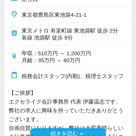
へのインパクトが大きいため今後も更なるベー
「業務が多すぎて資格取得に向けた勉強ができ
スアップを行う予定です。
place
ない！」
東京都豊島区東池袋4-21-1
弊社の尋常ならぬ生産性の高さは、徹底的した
東京メトロ 有楽町線 東池袋駅 徒歩 2分
こんなお悩みを持っている方はぜひ当法人へお
train
サプライチェーンマネジメントにより実現して
各線 池袋駅 徒歩 9分
越しください！
います。
資料の回収から申告書の提出までの過程をデジ
年収
：510万円 ～ 1,200万円
currency_yen
≪科目合格者・受験生の資格取得は全力で応援
月給
：35万円 ～ 80万円
タルデータでシームレスに繋げ、これに会計シ
します！≫
ステム、業務管理システムを必要に応じて介在
content_paste
資格が全てではありませんが、税理士という資
税務会計スタッフ(内勤)、税理士スタッフ
させる事により極めてスムーズな供給が出来る
格は顧問先に安心感を与える大きなステータス
体制を構築しています。
です。
【ご挨拶】
科目合格者の方には、ぜひ税理士資格の取得を
エクセライク会計事務所 代表 伊藤温志です。
この業界は非常に特殊な業界です。クライアン
していただきたいと思います。
弊社の求人に興味を持っていただきありがとう
トは受けきれないほど存在するのに対して深刻
ございます。
な人材難が続きます。
待遇としても資格を取得していただいた方には
自画自賛になりますが、弊社は大変素晴らしい
これに対抗するには生産性を向上するほかない
keyboard_arrow_down
続きを読む