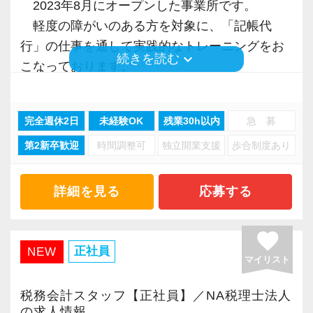
も相談してください。
2023年8月にオープンした事業所です。
軽度の障がいのある方を対象に、「記帳代
【未経験でも安心！】
行」の仕事を通して実践的なトレーニングをお
keyboard_arrow_down
続きを読む
弊社では数年前から未経験の採用をしていま
こなっております。
す。
当事業所では豊島区にあるEMP税理士法人
未経験の方でも一から教え、わからないことが
（旧：齊木税理士事務所）との繋がりが強く、
完全週休2日
未経験OK
残業30h以内
急 募
あれば聞きやすい職場を目指しています。
他にもさまざまな会計事務所から「記帳代行」
当面は事務作業から行って頂きますが、代表や
第2新卒歓迎
時間調整可
独立開業支援
歩合制度あり
の仕事を受注しております。
職員と一緒にお客様を訪問し、現場でどのよう
に対応するのかなどを体験して頂きます。
◆今回の募集について
詳細を見る
応募する
入社される方の成長に合わせて徐々に担当を引
職業指導（生活支援）スタッフを募集してい
き継いで頂きます。
ます。
favorite
・現在男性3名、女性4名の計7名の組織です。
正社員
NEW
マイリスト
【対面も、効率も大事にしたい方へ！】
・完全週休2日制のお仕事です。残業はほぼご
その信頼がご紹介を呼び、お客様は日本全国
ざいません。
税務会計スタッフ【正社員】／NA税理士法人
に！基本はITやメール・電話・LINE（社用携帯
・スケジュールに合わせて業務量は分担・調
の求人情報