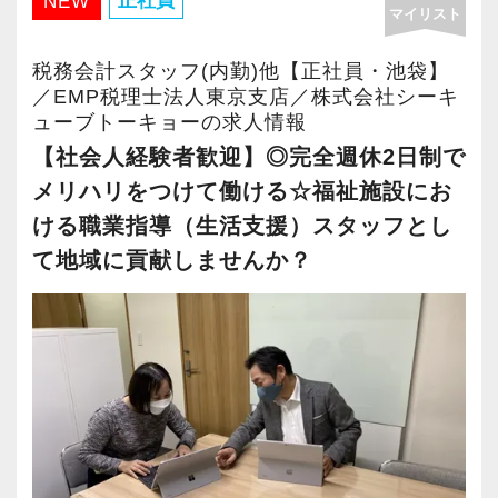
正社員
NEW
マイリスト
席にはバランスボールもあるので体幹を鍛えた
い方は自由に使ってもらってます。
税務会計スタッフ(内勤)他【正社員・池袋】
ロボットができる仕事はロボットに作業を。と
／EMP税理士法人東京支店／株式会社シーキ
ューブトーキョーの求人情報
いうことで、RPAを導入し、人間が行わなくて
【社会人経験者歓迎】◎完全週休2日制で
良い業務はロボットが作業をするように進めて
メリハリをつけて働ける☆福祉施設にお
いる最中です。
ける職業指導（生活支援）スタッフとし
【顧問先拡大に伴う、増員採用です！】
て地域に貢献しませんか？
新城代表は開業前の経験で、多くの動物病院を
ご支援。
その経験により、会計のみならず人事から開業
支援までトータルでサポートできるノウハウを
蓄積してきました。
独特の特徴やニーズがどこにあるかもわかって
いるため、獣医のお客様からすると安心してな