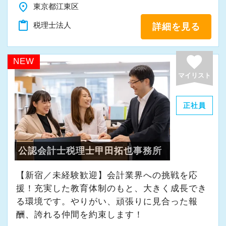
スタッフも若く人柄も大変良く、怖い先輩やお
place
東京都江東区
要業務と定義し、これを効率化するためにシス
・全員真面目に仕事に取り組んでいます
局はいません。未経験者も多いためキャリアや
組織内には税理士、公認会計士、中小企業診断
テム開発まで挑んでいます。
content_paste
税理士法人
詳細を見る
実力の差を感じることもなく安心して働ける環
士など、税務・会計に関わる様々な分野のエキ
【弊社の特徴】
境が整っていると思います。
スパートが集結しています。
【給与に関する考え方】
http://tax.excelike.co.jp/
favorite
NEW
そして案件によっては、チームを組んで業務を
給与を含め、会計事務所の待遇は一般的にとて
・成長著しい会計事務所(年間300社の新規契約
選考の流れとしてはまずは書類選考を行い追っ
マイリスト
進めることもありますので、他のエキスパート
も酷いものが多いと感じています。
獲得)
て面接という形をとらせていただいておりま
による協力と刺激を受けながら自身の専門スキ
額面は少し大きく見せてはいるものの、実はみ
・綺麗なオフィス・快適な空間
す。
正社員
ルを磨けます。
なし残業時間が40時間超も含まれており、さら
・良好な人間関係・飲み会などベタベタした付
面接も大変変わっており、弊社の良い部分悪い
会計事務所に限らずこれまでのご経験や取得さ
にそれを超えた労働時間があっても残業申請出
き合いはなし。
部分も全て開示させていただき、それをもって
れた資格など、大いに活かしながら活躍するこ
来ないケースがざらにあります。
・短時間で集中して定時でパッと帰る事を推奨
皆様に弊社を判断いただくスタイルをとってい
公認会計士税理士甲田拓也事務所
とが出来ます。
さらに昇給ペースも非常に遅く、1年間に1万円
・税理士試験前休暇1週間を有給で全員に付与
ます。
程度しか上昇しない給与体系を採るところがと
（有給休暇とは別に付与）
【新宿／未経験歓迎】会計業界への挑戦を応
面接にいらっしゃった方が「物凄く驚かされ
◆お客様を税務・会計の面からサポートしたい
ても多いと思います。
援！充実した教育体制のもと、大きく成長でき
・昇給はとても早い！入社4年目で年俸は最低で
た」という感想を持つ方がかなりいますので、
方
繁忙期の長時間労働に加えこの待遇の悪さが会
る環境です。やりがい、頑張りに見合った報
も600万弱になります。
是非とも一度弊社をご見学に来てください。
◆会計とITの知識を使って活躍したい方
計事務所の定着率の悪さに直結しているのは明
酬、誇れる仲間を約束します！
・訪問はしません。事務所で作業に専念出来る