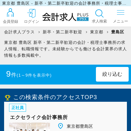
東京都 豊島区 - 新卒・第二新卒歓迎の会計事務所・税理士事務所の求人・転職情報
求人検索
会員登録
ログイン
会計求人プラス
新卒・第二新卒歓迎
東京都
豊島区
東京都 豊島区 新卒・第二新卒歓迎の会計・税理士事務所の求
ログイン
人情報、転職情報です。未経験からでも働ける会計業界の求人
情報も多数掲載中。
最近見た求人
9
件
(1～9件を表示中)
マイリスト
正社員
(8)
パート・アルバイト
(1)
この検索条件のアクセスTOP3
emoji_events
正社員
お問い合わせ
エクセライク会計事務所
place
東京都豊島区