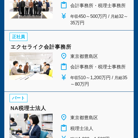
今すぐ会員登録
content_paste
会計事務所・税理士事務所
currency_yen
450～500万円 /
32～
年収
月給
35万円
PC版サイトを見る
正社員
エクセライク会計事務所
採用ご担当者様
place
東京都豊島区
content_paste
会計事務所・税理士事務所
currency_yen
510～1,200万円 /
35
年収
月給
～80万円
パート
NA税理士法人
place
東京都豊島区
content_paste
税理士法人