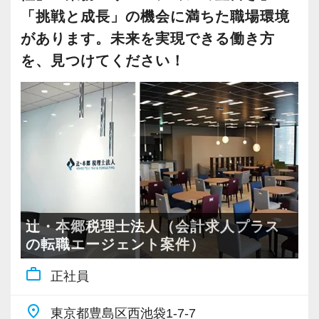
顧問先から見て「困ったときに相談すれば助け
▼採用面接用プレゼン資料です。興味がある方
りませんでしたが、現在は全てのスタッフがス
「挑戦と成長」の機会に満ちた職場環境
ローを効率的に見直すことではありません。
てくれる」「自社のことをよくわかってくれて
はご拝読ください
トレスを抱えることなく、更には十分な報酬を
一番大事な事は「無駄な業務を全部やめる」と
があります。未来を実現できる働き方
いる」と信頼してもらえる、安心できる存在に
https://docs.google.com/presentation/d/1NOU_n_M3
得ながら税理士試験にも精力的に取り組む事が
言う事です。
を、見つけてください！
なれるかどうかが大切です。
jpJvYFJyRwio1NrK6fOdN5rQYuGtB2S9M4/edit#slid
出来るようになりました。
弊社の売上高経常利益率は30％に達しており、
・無駄な会議・朝礼
そのために重要となるのが「コミュニケーショ
▼エクセライクの世界観をドラクエ風に表現し
現在は悠然と事業を遂行できる体制が整ってい
・無駄な顧客面談・訪問
ン」だと当法人では考えています。
てみました。興味がある方はご拝読ください
ます。
・無駄な飲み会・人間関係
多彩な税務を通じたスキルアップや税理士資格
https://docs.google.com/presentation/d/15tFH7
その結果を受け2年連続でベースアップを行い、
・無駄な慣習(スーツ着用など)
の取得を目指すのはもちろん、よりお客様と距
全スタッフの報酬を2年間で160万円以上昇給し
・無駄な連絡(遅刻、欠勤時の時の電話連絡など
離の近いお付き合いをしてみたい方は、ぜひ当
【スタッフ一覧】
ました。
⇒チャットで十分)
法人へご応募ください！
http://tax.excelike.co.jp/company/staff/
弊社の業態ではクライアントが増えた際の利益
・無駄な気配り(周りが帰らないから帰りづらい
辻・本郷税理士法人（会計求人プラス
トラブルや揉め事を回避するためにスタッフの
へのインパクトが大きいため今後も更なるベー
の転職エージェント案件）
など)
当法人の理念に共感してくださるあなたと一緒
人間性には大変気をつけています。
スアップを行う予定です。
work_outline
に、楽しく働けることを楽しみにしています。
・温厚で優しく、話しやすい人しかいません(事
正社員
新しい事を作り上げる事よりも「無駄な業務を
務所の方針です)
弊社の尋常ならぬ生産性の高さは、徹底的した
全部やめる」いうほうが圧倒的に楽で簡単で
place
東京都豊島区西池袋1-7-7
・9割が未経験者で先輩と言えどもレベル差は感