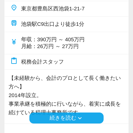
◆職場見学可能です！！
place
東京都豊島区西池袋1-21-7
お気軽にお問い合わせください。
https://c3-tokyo.com/
train
池袋駅C9出口より徒歩1分
年収
：390万円 ～ 405万円
currency_yen
月給
：26万円 ～ 27万円
content_paste
税務会計スタッフ
【未経験から、会計のプロとして長く働きたい
方へ】
2014年設立。
事業承継を積極的に行いながら、着実に成長を
続けている税理士事務所です。
keyboard_arrow_down
続きを読む
私たちが大切にしているのは、