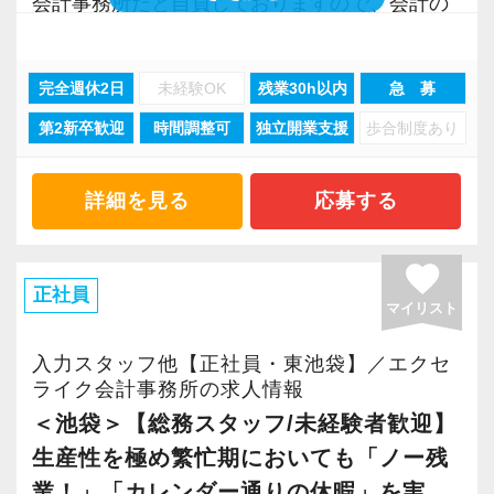
給与テーブルや資格手当で年収は600万円以上に
会計事務所だと自負しておりますので、会計の
のは明らかなのに、未だ労働集約的な体質を改
まで上がるため、早めに取得した方がメリット
お仕事に興味がある方は是非とも弊社への応募
めようとする会計事務所は出てきません。
も多いです。
を検討していただければと思います。
またスタッフに多くの還元を行うには、事業に
完全週休2日
未経験OK
残業30h以内
急 募
その分だけ難易度の高い資格ではありますが、
おいて高い生産性を実現していることが大前提
第2新卒歓迎
時間調整可
独立開業支援
歩合制度あり
当事務所も資格取得に向けた協力は惜しみませ
「税理士事務所の働き方を大きく前進」させ
です。
ん。
る。
そのため弊社では理想の職場を今後も追及し続
勉強や試験日前後の休暇など、何でも気軽に相
このことを目標に、弊社は理想の職場を作り上
詳細を見る
応募する
け、さらなる生産性の向上に取り組みスタッフ
談してください！
げるために、毎年血の滲むような努力と改善行
により多くの還元が行える体制の構築を実現し
動を続けてきました。
favorite
てまいります。
【経験と資格を活かして顧問先の頼れるパート
その結果、繁忙期においても「ノー残業」、
正社員
マイリスト
ナーに！】
「カレンダー通りの休暇」という他の会計事務
弊社の取り組みこそが「次世代の会計事務所の
入所後は税理士のアシスタントとして簡単なお
所では絶対に実現し得ないような生産性を達成
入力スタッフ他【正社員・東池袋】／エクセ
正しい在り方である」と確信をもっています。
仕事からお任せしていきます。
する事が出来ました。
ライク会計事務所の求人情報
この取り組みに興味がある方は是非参加してく
ときには代表と一緒に顧問先へご挨拶に同行す
さらに生産性の向上は高収益体質に結びつき、
＜池袋＞【総務スタッフ/未経験者歓迎】
ださい。
ることも。
所属するスタッフはとても優れた報酬体系で働
生産性を極め繁忙期においても「ノー残
あなたが「何をやりたいか」で業務内容を調整
く事が可能になりました。
業！」「カレンダー通りの休暇」を実