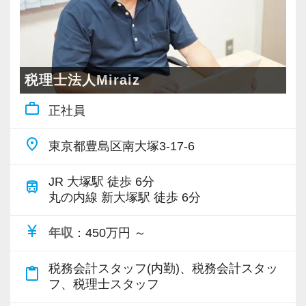
・資料のスキャンや整理
未経験から専門職へ進む道は、決して楽ではあ
・電話応対
りません。
・請求書の郵送 など
ですが、本気で力をつけたい人にとっては、着
税理士法人Miraiz
入力業務が未経験でも問題ありません。
実に成長できる環境があります。
work_outline
正社員
先輩スタッフが丁寧にOJTでサポートします。
「できるようになりたい」という意志を持ち、
place
東京都豊島区南大塚3-17-6
簿記の資格や会計業務の経験をお持ちの方も歓
会計の世界で一歩ずつ専門性を身につけたいと
迎します。
考えている方。
JR 大塚駅 徒歩 6分
train
スキルや経験を活かして活躍いただける環境で
丸の内線 新大塚駅 徒歩 6分
す。
その想いを持つ方と、
currency_yen
年収
：450万円 ～
長く一緒に歩んでいきたいと考えています。
同じ業務を担当するメンバーが多いため、
税務会計スタッフ(内勤)、税務会計スタッ
content_paste
ご応募をお待ちしています。
フ、税理士スタッフ
・分からないことをすぐ聞ける