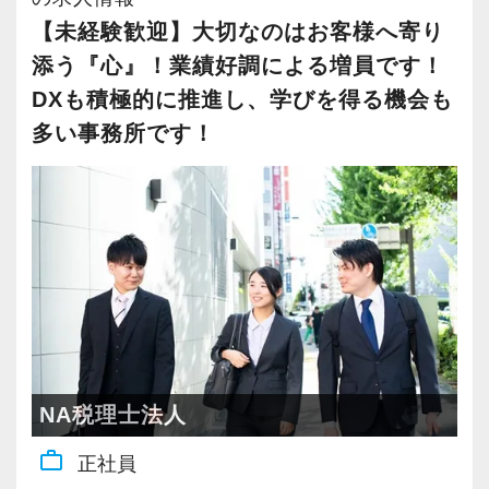
支給）で対応しつつ、遠方については半年に一
整していきますので、無理のないペースで働け
【未経験歓迎】大切なのはお客様へ寄り
度のペースでご訪問することができます。
ます。
添う『心』！業績好調による増員です！
また、近隣のお客様へも訪問は3カ月に一度にな
・（勤務時間）9：00～18：00／（サービス
DXも積極的に推進し、学びを得る機会も
っています。
提供時間）9：30～16：00
多い事務所です！
お客様と対面でお話する機会を大事にしたい
・基本操作ができる程度のPCスキルをお持ち
方。その上で、効率も重視しながら働きたい方
であれば、資格や経験は問いません。
には最適です！
「関わる人が全員楽しめる」事業所を一緒に
作っていきませんか？
◆会計・税務の仕事を通じた福祉事業に興味が
ある方、大歓迎です。
ぜひ、あなたの力を貸してください。
NA税理士法人
ご応募をお待ちしております。
work_outline
正社員