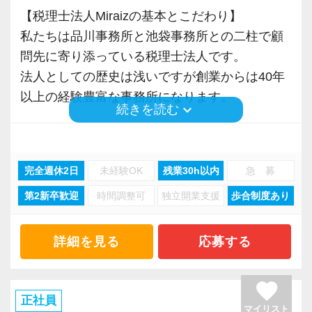
・急なお休みでもフォローし合える
☆★リクルートサイトはこちら★☆
【税理士法人Miraizの基本とこだわり】
・業務が属人化しない
https://na-tax.jp/recruit/
私たちは品川事務所と池袋事務所との二柱で顧
問先に寄り添っている税理士法人です。
安心して働ける体制が整っています。
法人としての歴史は浅いですが創業からは40年
以上の経験豊富な事務所になります。
■ チームで支える組織です
keyboard_arrow_down
続きを読む
担当者チーム（5人1組）とは別に、
少数精鋭のもと、法人税・資産税・相続税・贈
入力専属チームがあることで、役割分担が明確
与税・各種申告などお客様のご要望に対して一
になっています。
完全週休2日
未経験OK
残業30h以内
急 募
貫対応できる体制を完備。
第2新卒歓迎
時間調整可
独立開業支援
歩合制度あり
顧問先は中小企業の経営者が中心ですが、規模
それぞれの専門性を活かしながら、
は数名単位から数百名、売上数百億規模の顧問
事務所全体でお客様を支えています。
先も少なくありません。
詳細を見る
応募する
コツコツと正確に仕事を進められる方が活躍で
大半の中小企業は安心して頼れる税理士がいな
favorite
きる環境です。
いケースも多いのが実情です。
正社員
マイリスト