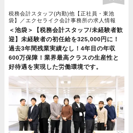
当法人ではそういった経営者から相続税・贈与
■ 働きやすさについて
税など事業関連のご相談を受けることも多く、
税務会計スタッフ(内勤)他【正社員・東池
・扶養内勤務可能
より近しい存在のパートナーとしてサポートさ
袋】／エクセライク会計事務所の求人情報
・社会保険完備
せていただいています。
＜池袋＞【税務会計スタッフ/未経験者歓
・産休・育休実績多数
迎】未経験者の初任給を325,000円に！
・池袋駅C9出口より徒歩1分
≪税理士はサービス業！がモットーです≫
過去3年間残業実績なし！4年目の年収
税務士の仕事は基本的にルールに則った手続き
600万保障！業界最高クラスの生産性と
ライフステージが変わっても働き続けられる環
のため、やること自体はどの事務所でも大きな
好待遇を実現した労働環境です。
境づくりを行っています。
違いはありません。
そうした中で差別化できるポイントは”どれだけ
■ 最後に
お客様に寄り添えるか”にあると私たちは考えま
限られた時間の中でも、誰かの役に立てる仕事
す。
がしたい。
そのため、当法人では「年1回の決算や確定申告
丁寧に、誠実に仕事に取り組める方をお待ちし
のときだけ連絡する」といった関係は望みませ
ています。
ん。