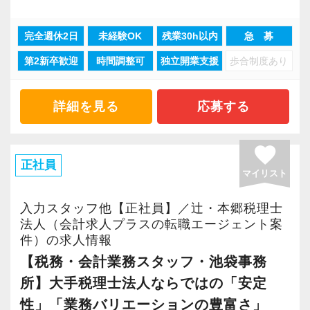
お仕事に興味がある方は是非とも弊社への応募
（有給休暇とは別に付与）
と。
おいて高い生産性を実現していることが大前提
を検討していただければと思います。
・昇給はとても早い！入社4年目で年俸は最低で
オールラウンドに税務を学び、今後展開してい
です。
完全週休2日
未経験OK
残業30h以内
急 募
も600万弱になります。
く支店の所長として活躍することができます。
そのため弊社では理想の職場を今後も追及し続
第2新卒歓迎
時間調整可
独立開業支援
歩合制度あり
「税理士事務所の働き方を大きく前進」させ
・訪問はしません。事務所で作業に専念出来る
もちろん科目合格者として、税理士のサポート
け、さらなる生産性の向上に取り組みスタッフ
る。
ので無駄な疲労を回避できます
に尽くしていただく道もございます。
により多くの還元が行える体制の構築を実現し
このことを目標に、弊社は理想の職場を作り上
・訪問がないので、上司立ち合いのもと顧客と
詳細を見る
応募する
てまいります。
げるために、毎年血の滲むような努力と改善行
面談可能（初心者には安心）
あなたが想い描くキャリアパスを伝えてくださ
動を続けてきました。
・体育会系ではありません（朝礼や体操などの
favorite
い。
弊社の取り組みこそが「次世代の会計事務所の
その結果、繁忙期においても「ノー残業」、
正社員
意味不明な行事は一切ありません。今後も行う
どちらの道であったとしても、当法人は全力で
マイリスト
正しい在り方である」と確信をもっています。
「カレンダー通りの休暇」という他の会計事務
可能性もありません）
応援いたします♪
この取り組みに興味がある方は是非参加してく
所では絶対に実現し得ないような生産性を達成
入力スタッフ他【正社員】／辻・本郷税理士
ださい。
する事が出来ました。
法人（会計求人プラスの転職エージェント案
【その無駄やめよう！ ～効率化のための基本的
【コミュニケーションが好きな方、ぜひ一緒に
件）の求人情報
さらに生産性の向上は高収益体質に結びつき、
な考え方～】
働きましょう♪】
▼弊社の取材動画です。
【税務・会計業務スタッフ・池袋事務
所属するスタッフはとても優れた報酬体系で働
弊社は極限効率化に社運をかけて挑んでいま
税理士法人として差別化を図るには、サービス
所】大手税理士法人ならではの「安定
く事が可能になりました。
す。
面の充実は不可欠。
ここまでの道のりは決して平たんなものではあ
性」「業務バリエーションの豊富さ」
そのために1番大切な事は既存の全ての業務のフ