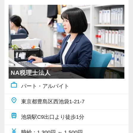
・周囲と協力しながら主体的に動けること
未経験でも問題ありません。
ただし、「教えてもらう」だけではなく、
自ら吸収しようとする姿勢は欠かせません。
腰を据えて専門性を身につけたい方を歓迎しま
す。
NA税理士法人
■ 教育体制について
work_outline
パート・アルバイト
入所後は教育チームに所属し、基礎から丁寧に
学びます。
place
東京都豊島区西池袋1-21-7
先輩の補助業務を通じて実務を覚え、徐々にお
客様対応にも同席します。
train
池袋駅C9出口より徒歩1分
1年ほどで担当を持つことを目指しますが、
currency_yen
時給
：1,300円 ～ 1,500円