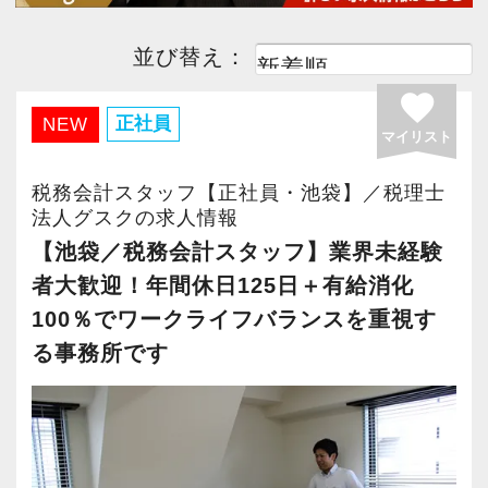
並び替え：
favorite
正社員
NEW
マイリスト
税務会計スタッフ【正社員・池袋】／税理士
法人グスクの求人情報
【池袋／税務会計スタッフ】業界未経験
者大歓迎！年間休日125日＋有給消化
100％でワークライフバランスを重視す
る事務所です