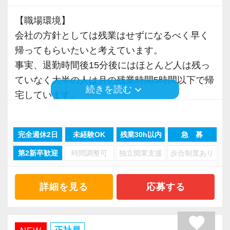
【職場環境】
会社の方針としては残業はせずになるべく早く
帰ってもらいたいと考えています。
事実、退勤時間後15分後にはほとんど人は残っ
ていなく大半の人は月の残業時間5時間以下で帰
keyboard_arrow_down
続きを読む
宅しています。
【他事務所との違い】
完全週休2日
未経験OK
残業30h以内
急 募
お客様が全国にいるため、遠方のお客様を担当
第2新卒歓迎
時間調整可
独立開業支援
歩合制度あり
する場合には飛行機や新幹線などで訪問して頂
きます。
土日祝日などを絡めて観光して頂いても構いま
詳細を見る
応募する
せん。
フリーアドレスを採用しているため、毎日違う
favorite
席で業務を行う形になります。