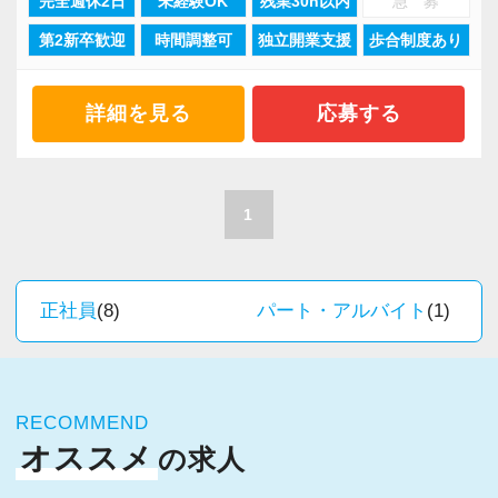
完全週休2日
未経験OK
残業30h以内
急 募
業務経験を積む事ができます。
・訪問はしません。事務所で作業に専念出来る
です。
繁忙期の長時間労働に加えこの待遇の悪さが会
第2新卒歓迎
時間調整可
独立開業支援
歩合制度あり
そんな環境があるからこそ業務バリエーション
ので無駄な疲労を回避できます
そのため弊社では理想の職場を今後も追及し続
計事務所の定着率の悪さに直結しているのは明
も豊富で、税務コンサルティング、法人設立支
・訪問がないので、上司立ち合いのもと顧客と
け、さらなる生産性の向上に取り組みスタッフ
らかです。
援、事業承継、相続、M＆A、再編・再生、国際
面談可能（初心者には安心）
詳細を見る
応募する
により多くの還元が行える体制の構築を実現し
税務など、幅広い分野での税務・会計業務を経
・体育会系ではありません（朝礼や体操などの
てまいります。
そこで弊社は未経験者であっても初任給は月額
験出来るとともに、あなたに最適な専門業務が
意味不明な行事は一切ありません。今後も行う
32.5万円という高水準とする報酬体系を採って
見つかります！
可能性もありません）
1
弊社の取り組みこそが「次世代の会計事務所の
います。そのため未経験者であっても1年目の報
正しい在り方である」と確信をもっています。
酬は450万円を超える水準となります。
今回全国に拠点を展開している辻・本郷税理士
【その無駄やめよう！ ～効率化のための基本的
この取り組みに興味がある方は是非参加してく
この水準の報酬を保障しなければ、東京では最
法人で、【税務・会計業務スタッフ】を募集し
な考え方～】
正社員
(8)
パート・アルバイト
(1)
ださい。
低水準の生活を維持する事が出来ず、いずれモ
ます！
弊社は極限効率化に社運をかけて挑んでいま
チベーションの低下になると考えます。
配属先は希望の仕事内容やお住いの場所によっ
す。
▼弊社の取材動画です。
また弊社は昨今の政府等の賃上げ要請などを考
て決定いたします。
そのために1番大切な事は既存の全ての業務のフ
慮し、入社後も毎年昇給の機会を与えていま
RECOMMEND
北は北海道から南は沖縄まで全国に拠点があり
ローを効率的に見直すことではありません。
す。
オススメ
の求人
ますので現地登用はもちろん、Iターン・Uター
一番大事な事は「無駄な業務を全部やめる」と
▼採用面接用プレゼン資料です。興味がある方
そのため入社4年目に年収600万程度までは誰で
ン希望の方も歓迎です。
言う事です。