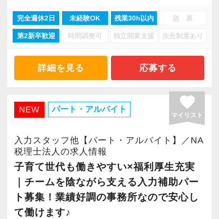
「お客様の成長のために何ができるか」を誠実
完全週休2日
未経験OK
残業30h以内
急 募
に考え続けること。
第2新卒歓迎
時間調整可
独立開業支援
歩合制度あり
業界が大きく変化する中でも、私たちは一歩ず
つ組織を広げ、
詳細を見る
応募する
毎年新しい仲間とお客様を迎え入れてきまし
た。
favorite
拡大を続けながらも、土台は常に“丁寧な仕事”で
パート・アルバイト
NEW
マイリスト
す。
入力スタッフ他【パート・アルバイト】／NA
■ 採用で大切にしていること
税理士法人の求人情報
経験や知識よりも重視しているのは、
子育て世代も働きやすい×福利厚生充実
｜チームを陰ながら支える入力補助パー
・素直に学び続けられること
ト募集！業績好調の事務所なので安心し
・努力を継続できること
て働けます♪