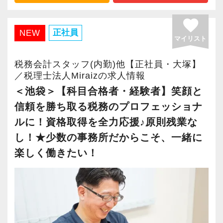
繁忙期以外の残業は少なめです。
お子さまの急な体調不良や学校行事などにも柔
favorite
軟に対応しています。
正社員
努力を続ける人が、着実に力を伸ばしていける
NEW
マイリスト
環境です。
「無理なく、長く働けること」
税務会計スタッフ(内勤)他【正社員・大塚】
それを大切にしている職場です。
／税理士法人Miraizの求人情報
■ 働き方について
毎週木曜日はノー残業デー。
＜池袋＞【科目合格者・経験者】笑顔と
■ 製造部門（入力専属チーム）でのお仕事
繁忙期以外の残業は19時までと決めています。
信頼を勝ち取る税務のプロフェッショナ
入所後は、会計データ部（製造部門）に所属し
（シャットダウンツールの導入により、19時以
ルに！資格取得を全力応援♪原則残業な
ていただきます。
降はPCの使用ができません）
し！★少数の事務所だからこそ、一緒に
現在10名以上が在籍する、入力専属のチームで
楽しく働きたい！
す。
仕事に集中し、終わったら自分の時間を大切に
する。
主な業務は、
長く働ける環境づくりにも力を入れています。
・会計データの入力補助
■ 最後に