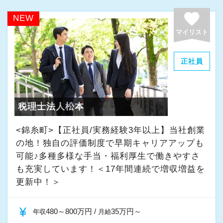
はご拝読ください
も上昇する事を保障しています。
さらに、人事制度にはFA制度が設けられている
favorite
NEW
https://docs.google.com/presentation/d/1NOU_n_M3
さらに実績等を考慮し飛び級で昇給させる事も
ので自分が携わりたい分野への異動やご家族の
・無駄な会議・朝礼
マイリスト
jpJvYFJyRwio1NrK6fOdN5rQYuGtB2S9M4/edit#slid
行っています。
転勤・介護などの理由による勤務地の異動が申
・無駄な顧客面談・訪問
請できますので、長く安心して働いてもらえま
・無駄な飲み会・人間関係
正社員
▼エクセライクの世界観をドラクエ風に表現し
残業もなく、カレンダー通りの休暇がとれ、さ
す。
・無駄な慣習(スーツ着用など)
てみました。興味がある方はご拝読ください
らに報酬も高水準、今後もこの全てを維持でき
・無駄な連絡(遅刻、欠勤時の時の電話連絡など
https://docs.google.com/presentation/d/15tFH7
るように弊社は最大限の努力を行います。
辻・本郷税理士法人では人材育成を重要な課題
⇒チャットで十分)
税理士法人松本
として取り組んでいます。
・無駄な気配り(周りが帰らないから帰りづらい
【スタッフ一覧】
【採用担当挨拶】
新人研修、マネージャー研修、全体研修、個別
など)
<錦糸町>【正社員/実務経験3年以上】当社創業
http://tax.excelike.co.jp/company/staff/
採用担当の石田でございます。
事例研修など用意しながらスタッフの成長をバ
の地！独自の評価制度で早期キャリアアップも
トラブルや揉め事を回避するためにスタッフの
エクセライク会計事務所に興味を持っていただ
可能♪多種多様な手当・福利厚生で働きやすさ
ックアップしています。
新しい事を作り上げる事よりも「無駄な業務を
人間性には大変気をつけています。
きありがとうございます。
も充実しています！＜17年間連続で増収増益を
他にも会計人として押さえるべき重要項目につ
全部やめる」いうほうが圧倒的に楽で簡単で
・温厚で優しく、話しやすい人しかいません(事
私は他の会計事務所での勤務経験がありません
更新中！＞
いて法改正に関する勉強会や内部・外部から講
す。
務所の方針です)
が、弊社は、非常に整然として落ち着いている
師陣を招きスタッフ全体で知識の共有を図りま
弊社の効率化のスタートはここにあります。
・9割が未経験者で先輩と言えどもレベル差は感
印象を感じます。
currency_yen
480～800万円 /
35万円～
年収
月給
す。
そして無駄を排除した後に残った業務のみを必
じません(近い存在と感じるはずです)