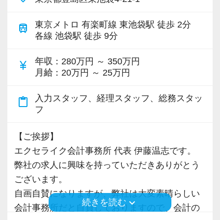
弊社の尋常ならぬ生産性の高さは、徹底的した
・温厚で優しく、話しやすい人しかいません(事
【将来は独立・所長、どちらの道でも選べま
サプライチェーンマネジメントにより実現して
務所の方針です)
東京メトロ 有楽町線 東池袋駅 徒歩 2分
train
す！お客様を引き継いでもOK！】
います。
各線 池袋駅 徒歩 9分
・9割が未経験者で先輩と言えどもレベル差は感
当法人で色々な経験を積んだあとのキャリアは
資料の回収から申告書の提出までの過程をデジ
じません(近い存在と感じるはずです)
大きく分けて2つあります。
タルデータでシームレスに繋げ、これに会計シ
年収
：280万円 ～ 350万円
currency_yen
・全員真面目に仕事に取り組んでいます
月給
：20万円 ～ 25万円
ステム、業務管理システムを必要に応じて介在
ひとつは資格を取得して独立し、ご自身の事務
させる事により極めてスムーズな供給が出来る
【弊社の特徴】
入力スタッフ、経理スタッフ、総務スタッ
content_paste
所を持つこと。
体制を構築しています。
フ
http://tax.excelike.co.jp/
独立時にご自身が開拓した顧問先などをそのま
・成長著しい会計事務所(年間300社の新規契約
ま引き継いでも構いません。最終的に選ぶのは
この業界は非常に特殊な業界です。クライアン
【ご挨拶】
獲得)
お客様です。
トは受けきれないほど存在するのに対して深刻
エクセライク会計事務所 代表 伊藤温志です。
・綺麗なオフィス・快適な空間
それでお客様が安心して笑顔になれるのなら全
な人材難が続きます。
弊社の求人に興味を持っていただきありがとう
・良好な人間関係・飲み会などベタベタした付
く問題ありません。
これに対抗するには生産性を向上するほかない
ございます。
き合いはなし。
のは明らかなのに、未だ労働集約的な体質を改
自画自賛になりますが、弊社は大変素晴らしい
・短時間で集中して定時でパッと帰る事を推奨
keyboard_arrow_down
続きを読む
もうひとつは当事務所でキャリアアップし、支
めようとする会計事務所は出てきません。
会計事務所だと自負しておりますので、会計の
・税理士試験前休暇1週間を有給で全員に付与
店の所長として事務所の運営まで手掛けるこ
またスタッフに多くの還元を行うには、事業に