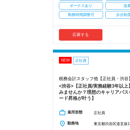
ています。
安定性抜群の環境で自己成長を実現でき
将来会計事務所で活躍したい熱い想いの
ボーナスあり
急
社員の持つ「やる・やりたい」という気
勤務時間調整可
歩合制
【実務型研修・教育制度充実！学生の間
なキャリアアップが可能です！
会計業界はいずれコンピューターやAIに
その中で生き残るためにできることはコン
充実した実務重視のOJTで、安心して職
くこと。
税務・会計の経験と知識を磨きながらス
応募する
当社では、全員がお客様のことを一番に
【対象業種100種以上！節税・融資・税
現時点で深い知識や経験をお持ちでなく
創業以来17年連続増収増益、顧問先数25
社員と同じように実務経験を積みながら
お客様に事務所までご来社いただく来所
【先輩スタッフのサポートを受けながら段
NEW
専門Webサイトを10サイト以上運営して
正社員
入社してからのステップアッププランを
各オフィスに国税OB税理士が在籍してい
しょう。
税理士という仕事は不況に強い仕事で、
税務会計スタッフ他【正社員・渋谷
▽ステップ1(入社〜約1ヶ月)
業務は数多く存在しています。
先輩が担当しているお客様の月次試算表
そのため、全拠点でスタッフの増員に力
<渋谷>【正社員/実務経験3年以
に触れながら業務に取り組んで頂くこと
みませんか？理想のキャリアパスを
また、職場環境の改善に積極的に取り組
ード昇格が叶う】
▽ステップ2(2ヶ月目〜)
「職場環境改善宣言企業」と「経営労務
そろそろ入力業務に慣れてきますので、
積極的に推進していきます。
レンジして頂けます。先輩スタッフがサ
長く安心して働ける環境を用意してお待
work_outline
雇用形態
正社員
す！
【錦糸町の事務所はこんなオフィスです
place
勤務地
東京都渋谷区道玄坂1-1
▽ステップ3(4ヶ月目〜)
錦糸町は”当社創業の地“。