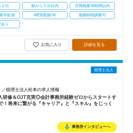
休２日
駅から５分以内
月間残業30時間以内
ます。
新卒歓迎
WEB面接OK
勤務時間調整可
持ちを大事にしているため、資格を持っていなくても、スピーディー
度あり
務経験と知識をゼロから身に付けられます！
テップアップを目指しませんか？
お気に入り
詳細を見る
務調査に強い税理士法人です】
00以上、全国6拠点で安定的に成長中です。
型サービスで、中小企業の経営を幅広くサポートしています。
税理士法人
おり、新規顧問契約のお客様が毎年400件以上増加！
るので、税務調査にも精通しています。
融資対応、給付金のサポート、補助金のサポートなどお手伝いできる
】／税理士法人松本の求人情報
を入れており、さらなるサービス品質の向上を目指しています。
新人研修＆OJT充実◎会計事務所経験ゼロからスタートす
で！将来に繋がる『キャリア』と『スキル』をじっく
む企業に対して認証される「社労士診断認証制度」を取得しました。
診断実施企業」の認定を受け、今後も社員が働きやすい環境づくりを
ちしておりますので、当社で将来の不安なく働いてみませんか？
mic_none
事務所インタビューへ