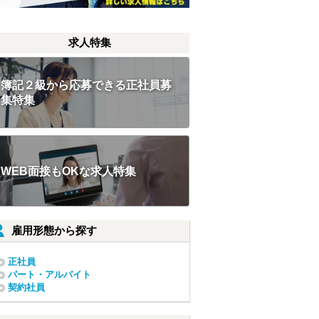
求人特集
簿記２級から応募できる正社員募
集特集
WEB面接もOKな求人特集
雇用形態から探す
正社員
パート・アルバイト
契約社員