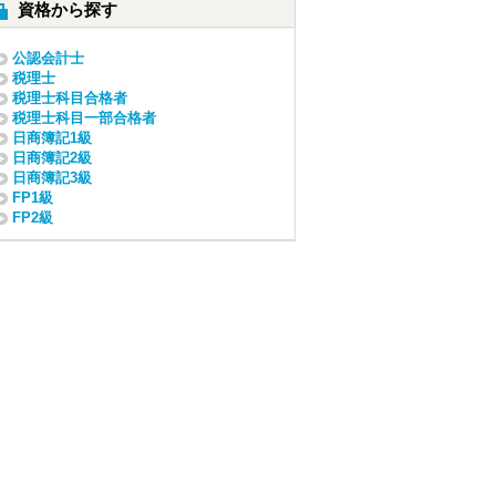
資格から探す
公認会計士
税理士
税理士科目合格者
税理士科目一部合格者
日商簿記1級
日商簿記2級
日商簿記3級
FP1級
FP2級