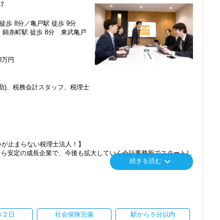
7
メンバーとして運営をスタートしました。
徒歩 8分／亀戸駅 徒歩 9分
端の技術を取り扱うお客様が多いのが特徴です。
錦糸町駅 徒歩 8分 東武亀戸
くにあることから資格取得に励むスタッフが多く活躍しています。
員がやる気に満ちあふれています。
50万円
くらでもご用意するので、この業界で何か成し遂げたい目標がある方
勤)、税務会計スタッフ、税理士
番に信頼される税務のプロを目指せます】
てお客様に寄り添う」ことが一つの使命です。
いただいたら、それを一緒になって実現するために大きく力を発揮で
介案件が7割を超えているのも、そういった私たちの姿勢がお客様
ます。
いが止まらない税理士法人！】
にスキルの向上を目指し、税務のプロとして高い信頼を獲得していき
なら安定の成長企業で、今後も拡大していく会計事務所でスタートし
keyboard_arrow_down
続きを読む
スを提供する真の「税務プロフェッショナル」としての道を私たちと
」「柏」「横浜」「大阪」の６拠点を展開しています。
し、その後「新宿オフィス」「大阪オフィス」「錦糸町オフィス」が拡
楽しく一緒に働ける方を求めています】
われるほど、仲が良くて明るいのが当社の特徴です。
を開設し、2025年には大阪オフィスを増床するなど、事業拡大を続け
て、やりがいを持てることとステップアップできることを第一に考え
休２日
社会保険完備
駅から５分以内