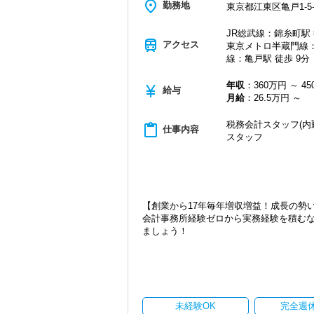
place
勤務地
東京都江東区亀戸1-5-
2021年6月にオープンしたオフィス。
新宿オフィスの精鋭スタッフが立ち上げ
JR総武線：錦糸町駅 
都心部ということもあり、IT系など最先
train
アクセス
東京メトロ半蔵門線：
線：亀戸駅 徒歩 9分
20代が中心となっており、専門学校が近
若いメンバーが多く明るい雰囲気で、全
年収
：360万円 ～ 4
currency_yen
給与
自主性がある方には活躍できる舞台はい
月給
：26.5万円 ～
は、ぜひ当社の門を叩いてください！
税務会計スタッフ(内
content_paste
仕事内容
【ご紹介が多い安定企業でお客様から一
スタッフ
私達は「税務のプロフェッショナルとし
お客様から「こうしたい」という理想を
きる存在でありたいと考えています。ご紹
から評価されているからだと自負してい
【創業から17年毎年増収増益！成長の勢
今後もお客様に満足していただけるよう
会計事務所経験ゼロから実務経験を積む
ます。
ましょう！
お客様から信頼され、心の通ったサービ
一緒に歩んでみませんか？
現在当社では「渋谷」「新宿」「錦糸町
2021年6月に「渋谷オフィス」を新設
【目指すは“大家族のような会社”明るく
張移転！
「こんな明るい事務所ははじめて」と言
さらに2022年12月には「柏オフィス」
実践型インターンは成⻑性を重視してい
ています。
未経験OK
完全週