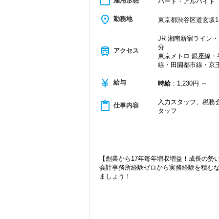
work_outline
雇用形態
パート・アルバイト
place
勤務地
東京都渋谷区道玄坂1-1
JR 湘南新宿ライン・
分
train
アクセス
東京メトロ 銀座線
線・田園都市線・京王
currency_yen
給与
時給
：1,230円 ～
入力スタッフ、税務会
content_paste
仕事内容
タッフ
【創業から17年毎年増収増益！成長の勢
会計事務所経験ゼロから実務経験を積む
ましょう！
現在当社では「渋谷」「新宿」「錦糸町
2021年6月に「渋谷オフィス」を新設
張移転！
さらに2022年12月には「柏オフィス」