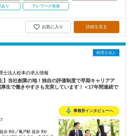
持ちを大事にしているため、資格を持っていなくても、スピーディー
度あり
テレワーク推進
ツーマンで指導します。
実に実績を作りながら課題や問題の分析スキルを身に付ける経験を積
に関する座学や教養はOFF-JTで学びながら実務やお客様対応につ
携わっていただき、早い段階から部下やチームのマネジメント業務に
りますので、安心して仲間と一緒に働く楽しさと自分の成⻑を日々実
きるので、より堅実にステップアップすることができます。
を活かしながら、さらに上のステージでキャリアアップをしません
お気に入り
詳細を見る
に慣れてもらい、できることを増やしながら徐々に担当をお任せして
に成⻑したい」「こういうサービスを提供したい」という夢を語れる
務調査に強い税理士法人です】
ことですが、輝ける未来のために一歩を踏み出して一緒に頑張ってい
と素直さです。
00以上、全国6拠点で安定的に成長中です。
り組んでくださる方を求めます。
型サービスで、中小企業の経営を幅広くサポートしています。
税理士法人
初心者なので、遠慮なく何でも聞いてください。
おり、新規顧問契約のお客様が毎年400件以上増加！
るので、税務調査にも精通しています。
ただける人
というくらい実践に近い形の業務を任されて大変な1年でしたが、
理士法人松本の求人情報
融資対応、給付金のサポート、補助金のサポートなどお手伝いできる
ができました。
以上】当社創業の地！独自の評価制度で早期キャリアア
言える人
・個人8件を担当させてもらっています。
を入れており、さらなるサービス品質の向上を目指しています。
る人
利厚生で働きやすさも充実しています！＜17年間連続で
でいます。
む企業に対して認証される「社労士診断認証制度」を取得しました。
せます】
いことはすぐ聞けるのがいいですね。
診断実施企業」の認定を受け、今後も社員が働きやすい環境づくりを
。
る存在、後輩の手本になるような存在になれるように頑張っていま
ュアルモニターを全席設置。
mic_none
事務所インタビューへ
ちしておりますので、当社で将来の不安なく働いてみませんか？
ーパーレス化を進めています。kintoneやLINEWORKS、クラウド
ストレスフリーに業務をこなせます。
7
ットホームで明るい会社です。
とや困ったことの相談先にも迷わず、何でもすぐに聞くことができて
徒歩 8分／亀戸駅 徒歩 9分
メンバーとして運営をスタートしました。
ップします】