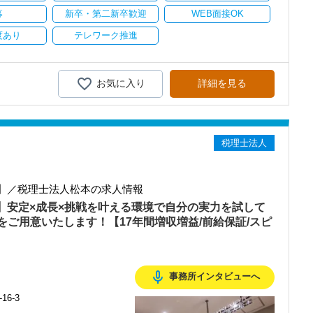
ます。
ある方、お待ちしています！
募
新卒・第二新卒歓迎
WEB面接OK
持ちを大事にしているため、資格を持っていなくても、スピーディー
度あり
テレワーク推進
に、これからの会計業界で生き残るために必要な専門性を磨けます】
取って変わられる職業と言われています。
ピューターやAIにはできないお客様とのコミュニケーション力を磨
務経験と知識をゼロから身に付けられます！
テップアップを目指しませんか？
お気に入り
詳細を見る
考え、最新の税務・会計サービスを提供しています。
務調査に強い税理士法人です】
ても安心してください！
00以上、全国6拠点で安定的に成長中です。
税法や会計の知識を得られるようフォロー体制はバッチリです。
型サービスで、中小企業の経営を幅広くサポートしています。
税理士法人
階を踏んでステップアップできます♪】
おり、新規顧問契約のお客様が毎年400件以上増加！
準備しています。あなたの成長にあわせてステップアップしていきま
るので、税務調査にも精通しています。
融資対応、給付金のサポート、補助金のサポートなどお手伝いできる
】／税理士法人松本の求人情報
を作成しながら少しずつレベルアップしていきましょう。実際の数字
を入れており、さらなるサービス品質の向上を目指しています。
上】安定×成長×挑戦を叶える環境で自分の実力を試して
で、より理解と知識が深まります！
ご用意いたします！【17年間増収増益/前給保証/スピ
む企業に対して認証される「社労士診断認証制度」を取得しました。
診断実施企業」の認定を受け、今後も社員が働きやすい環境づくりを
本人の希望に応じて決算業務、年末調整業務、確定申告業務にもチャ
ポートしますので、安心して税務・会計の業務を一通り覚えられま
ちしておりますので、当社で将来の不安なく働いてみませんか？
mic_none
事務所インタビューへ
】
6-3