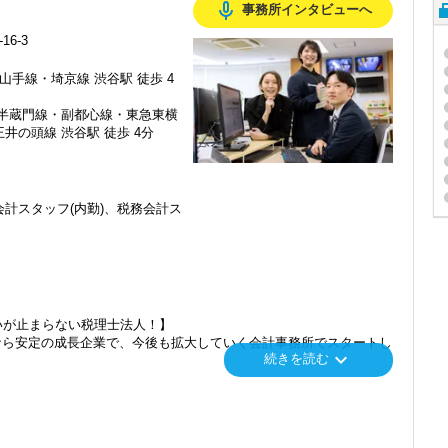
mic_none
事務所インタビューへ
6-3
山手線・埼京線 渋谷駅 徒歩 4
・半蔵門線・副都心線・東急東横
井の頭線 渋谷駅 徒歩 4分
計スタッフ(内勤)、税務会計ス
いが止まらない税理士法人！】
なら安定の成長企業で、今後も拡大していく会計事務所でスタートし
keyboard_arrow_down
続きを読む
」「柏」「横浜」「大阪」の６拠点を展開しています。
し、その後「新宿オフィス」「大阪オフィス」「錦糸町オフィス」が拡
を開設し、2025年には大阪オフィスを増床するなど、事業拡大を続け