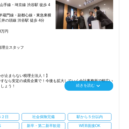
算を行って頂きます。決算書が出来ましたら、先輩スタッフ・オフィ
埼玉と都心部から周辺エリアに至るまで、幅広い業種のお客様とのご
山手線・埼京線 渋谷駅 徒歩 4
ルチェックがあります。
・半蔵門線・副都心線・東急東横
みながら実務を経験することで、半年もすればある程度一人で仕事を
ているお客様が多く、他の拠点よりもお客様とスタッフの距離感が近
井の頭線 渋谷駅 徒歩 4分
ナーとして専門性を活かしたい方に活躍していただきたいオフィスで
インターン制度を使い、ステップアップを実現してきた実績が当社に
00万円
に学ぶことができない知識と実務を徹底的に磨くことができます。
時代に先駆けて会計業界をリードしていきたいという方は、ぜひ当社
税理士スタッフ
ています。26卒のインターン生も入社予定です。
番に信頼される税務のプロを目指せます】
度あり】
てお客様に寄り添う」ことが一つの使命です。
各種手当も充実。
もらえる「合格手当」など、当社ならではの制度を設けているので、
いただいたら、それを一緒になって実現するために大きく力を発揮で
介案件が7割を超えているのも、そういった私たちの姿勢がお客様
いが止まらない税理士法人！】
nsulting.com/recruit/environment/benefits）
ます。
かすなら安定の成長企業で！今後も拡大していく会計事務所で幅広い
keyboard_arrow_down
続きを読む
ましょう！
ています】
にスキルの向上を目指し、税務のプロとして高い信頼を獲得していき
クレスポンス・プラス思考・有言実行・他責禁止・気配り」を掲
」「柏」「横浜」「大阪」の６拠点を展開しています。
スを提供する真の「税務プロフェッショナル」としての道を私たちと
し、その後「新宿オフィス」「大阪オフィス」「錦糸町オフィス」が拡
だき続けるために「情熱家であれ！」がモットーです。
を開設し、2025年には大阪オフィスを増床するなど、事業拡大を続け
異業種からの転職も大歓迎！専門用語を一から教えます】
休２日
社会保険完備
駅から５分以内
生生活では扱うことのない専門性が高い業務をお任せします。
るので、育成には多くの実績と自信があります。
ます。
い課題や問題点もでてきますが、一つずつ確実に乗り越えていきまし
さい！
募
新卒・第二新卒歓迎
WEB面接OK