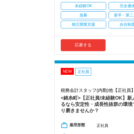
ています。
未経験OK
完全週
安定性抜群の環境で自己成長を実現でき
急募
新卒・第二
社員の持つ「やる・やりたい」という気
独立開業支援
歩合制
なキャリアアップが可能です！
充実した実務重視のOJTで、安心して職
税務・会計の経験と知識を磨きながらス
応募する
【対象業種100種以上！節税・融資・税
創業以来17年連続増収増益、顧問先数25
お客様に事務所までご来社いただく来所
NEW
専門Webサイトを10サイト以上運営して
正社員
各オフィスに国税OB税理士が在籍してい
税理士という仕事は不況に強い仕事で、
税務会計スタッフ(内勤)他【正社員
業務は数多く存在しています。
そのため、全拠点でスタッフの増員に力
<錦糸町>【正社員/未経験OK】
るなら安定性・成長性抜群の環境
また、職場環境の改善に積極的に取り組
り磨きませんか？
「職場環境改善宣言企業」と「経営労務
積極的に推進していきます。
長く安心して働ける環境を用意してお待
work_outline
雇用形態
正社員
【渋谷の事務所はこんなオフィスです】