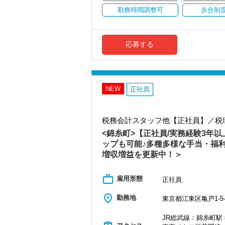
ょう！
社員の持つ「やる・やりたい」という気
勤務時間調整可
歩合制
入社後はOJTとOFF-JTを並行してマン
常に自ら学ぶ姿勢で臨んでください。着
なキャリアアップが可能です！
まったくの未経験者であれば、税務や会計
むことが自信に繋がります。
いてはOJTで実践的に研修を実施。
会計事務所経験者の方には幅広い業務に
多くのインターン生を育成した実績があ
社内のロープレでお客様対応の練習がで
も挑戦できます！これまでの経験・知識
感して頂けると思います。
応募する
まずは簡単な入力業務から少しずつ仕事
か？
自分が「将来こうなりたい」「こんな風
いきます。
若いパワーのある方を求めています。
【対象業種100種以上！節税・融資・税
新しい扉を開けるのはとても勇気がいる
私たちが未経験者に求めるのは、謙虚さ
創業以来17年連続増収増益、顧問先数25
きませんか？
常に学ぶ姿勢を忘れず、謙虚に仕事に取
お客様に事務所までご来社いただく来所
NEW
正社員
わからないことがあれば、誰でも最初は
【現役スタッフの声】
専門Webサイトを10サイト以上運営して
【こんな方を求めています】
各オフィスに国税OB税理士が在籍してい
インターンから新卒で入社しました。
・新しいことでも吸収して取り組んでい
インターン時代は「ここまでやるの！？」
税務会計スタッフ他【正社員】／税
税理士という仕事は不況に強い仕事で、
・積極性と向上心を持ち合わせている人
だからこそ実力がつき達成感を得ること
業務は数多く存在しています。
<錦糸町>【正社員/実務経験3年
・わからないことはわからないと素直に
まだ入社１年目ですが、すでに法人20件
そのため、全拠点でスタッフの増員に力
・はじめてのことでも前向きに取り組め
ップも可能♪多種多様な手当・福
現在は、税理士を目指して勉強にも励ん
増収増益を更新中！＞
また、職場環境の改善に積極的に取り組
【ITシステム完備で効率よく業務をこな
オフィスに税理士がいるので、わからな
「職場環境改善宣言企業」と「経営労務
IT化が非常に進んでいるのも当社の特徴
経験と知識をつけて、お客様から頼られ
積極的に推進していきます。
work_outline
代表が作業環境にも気を配っており、デ
す。
雇用形態
正社員
長く安心して働ける環境を用意してお待
入力もAI-OCRを使用して、業務効率化とペ
会社の良いところは“温かさ”があります。
サインなどを活用しているので効率よく
place
勤務地
東京都江東区亀戸1-5-
【渋谷の事務所はこんなオフィスです】
お客様に対しても、仲間に対しても、ア
ぜひ体験してください！
2021年6月にオープンしたオフィス。
チームで動いているので、わからないこ
JR総武線：錦糸町駅 
新宿オフィスの精鋭スタッフが立ち上げ
【明確なキャリアパスで成長をバックア
安心です。