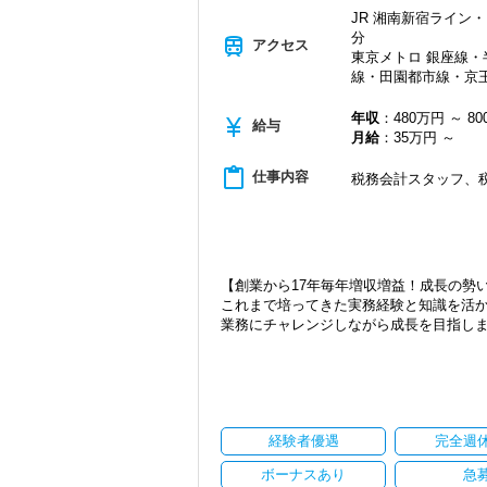
一通りの業務を覚えたら、自分自身で決
17年間に及ぶ運営の中で、東京・千葉・
JR 湘南新宿ライン・
ス責任者からのチェックと国税OBのダブ
縁が誕生した場所です。
分
train
アクセス
東京メトロ 銀座線
当社ならではの「仕事のステップ」を踏
創業当時から現在までずっとお取引をし
線・田園都市線・京王
することができるようになります。
いという特徴があります。
そんなお客様に寄り添い、頼れるパート
これまでも多くのインターン生が実践型
す。
年収
：480万円 ～ 8
currency_yen
給与
はあります！
月給
：35万円 ～
実践型インターンを通して学校では絶対
各業界に対するAIの登壇など、変革する
で腕を振るってみませんか？
content_paste
仕事内容
税務会計スタッフ、
インターン終了後は新卒採用の道も用意し
【ご紹介が多い安定企業でお客様から一
【各種社会保険完備、ユニークな手当制
私達は「税務のプロフェッショナルとし
社会保険等の一般的な福利厚生の他に、
税務能力検定等の資格検定に合格すると
お客様から「こうしたい」という理想を
ぜひ活用してください。
きる存在でありたいと考えています。ご紹
【創業から17年毎年増収増益！成長の勢
詳しくはこちら（リンク先：https://www.tokyo-co
から評価されているからだと自負してい
これまで培ってきた実務経験と知識を活
業務にチャレンジしながら成長を目指し
【成長のための5つのこだわりを大事にし
今後もお客様に満足していただけるよう
仕事をする上では5つのこだわり「クイッ
ます。
現在当社では「渋谷」「新宿」「錦糸町
げ、一人ひとりが実行しています。
お客様から信頼され、心の通ったサービ
2021年6月に「渋谷オフィス」を新設
より多くの「ありがとう」と笑顔をいた
一緒に歩んでみませんか？
張移転！
さらに2022年12月には「柏オフィス」
【求職者へのメッセージ】
【現在のスタッフの6割が業界未経験者！
ています。
経験者優遇
完全週
当社の実践型インターンでは、普段の学
当社で活躍する未経験者は6割を占めてい
安定性抜群の環境で自己成長を実現でき
そのため、勢いだけではどうにもならな
安心してこの業界に飛び込んできてくだ
ボーナスあり
急