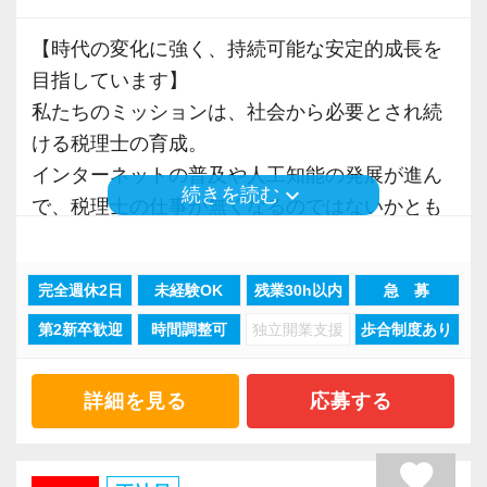
・働き方改革への取り組み
7時間勤務を基本として、残業時間の削減などに
【時代の変化に強く、持続可能な安定的成⻑を
も真剣に取り組んでいます。
目指しています】
労務管理を適切に行うべく全社をあげて制度、
私たちのミッションは、社会から必要とされ続
システムを整備しています。
ける税理士の育成。
もちろん残業が発生した場合、全額残業手当と
インターネットの普及や人工知能の発展が進ん
keyboard_arrow_down
続きを読む
して支給しています。
で、税理士の仕事が無くなるのではないかとも
言われていますが、私たちの成⻑が止まること
・身近な相談相手として
はありません。
経験豊富なマネージャーが仕事の割り振りや個
完全週休2日
未経験OK
残業30h以内
急 募
実際に当社は右肩あがりの成長を続けており、
人の負担が過重になっていないかチェック。
第2新卒歓迎
時間調整可
独立開業支援
歩合制度あり
安心してキャリアを積める職場だと自負してい
他にもキャリアや悩みなどを気軽に相談するこ
ます。
とができます。
詳細を見る
応募する
株式上場を果たした企業は直近8年間で32社以
・豊富な福利厚生
上。
favorite
通常の賞与に加え、業績に応じた決算賞与を支