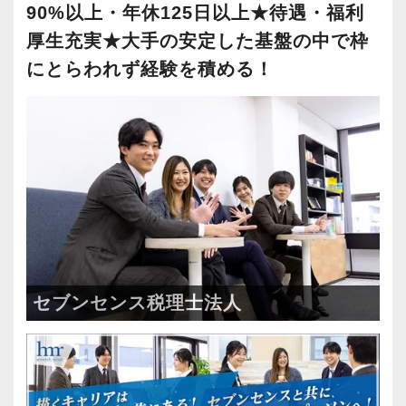
90%以上・年休125日以上★待遇・福利
安心して、⻑く一緒に貢献の場を広げていける
ることで、見通しを立てて仕事をするスキルを
＜幅広い経験・成長環境＞
ような会社を目指しています。
厚生充実★大手の安定した基盤の中で枠
身につけます。
・クライアント2500社以上
じっくり腰を据えてキャリアを積み上げていき
にとらわれず経験を積める！
さらに、繁忙期に仕事が偏らないよう、社内で
・9割が紹介の安定基盤
たいという方からの応募をお待ちしています。
調整をかけて、年間を通して業務を平準化して
・一般企業～医療・学校法人まで対応
います。
・個人～大企業まで幅広く経験可能
【求める人物像】
この3年間、繁忙期でも土日出勤はゼロ、45時間
・税務顧問＋資産税に関与
・起業家の事業成功を支援するという理念に共
以上/月残業したスタッフも3年間で1人（1回だ
・相続／事業承継／M&Aにも対応
感いただける方
け。残業代支給済）しかいません。
・人が好きで素直に感動できる方
＜成長中の税理士法人＞
・チームワークを大事にできる方
【ストレスは半分、やりがいは2倍、あなたの
・全国14拠点で事業展開
・几帳面で着実に仕事に取り組んでいただける
「がんばり」を無駄にしません！】
・従業員240名以上に拡大
方
セブンセンス税理士法人
資格や担当数などは正当に評価して給与等にし
・会計・税務・財務・労務まで対応
・相手の立場や意図を汲み、親身に考えながら
っかり還元しています。随時昇給しているので
・専門家が在籍しワンストップ支援
コミュニケーションを取れる方
年に２回昇給する人もいます。
評価軸も1つではないので、誰にでも昇級のチャ
＜学びを後押し＞