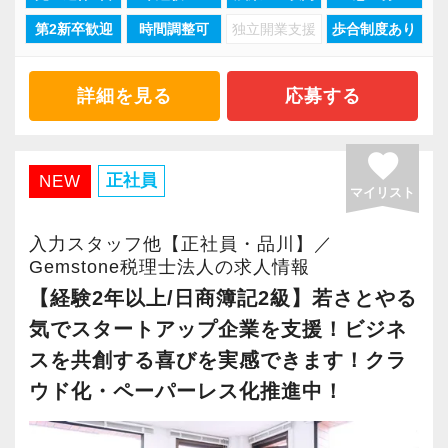
実際に当社は右肩あがりの成長を続けており、
【2015年に税理士法人化、熱意とポテンシャル
第2新卒歓迎
時間調整可
独立開業支援
歩合制度あり
安心してキャリアを積める職場だと自負してい
重視の採用です！】
ます。
2015年12月に税理士法人化しました。
詳細を見る
応募する
お客様は上場を目指すスタートアップが中心
株式上場を果たした企業は直近8年間で32社以
で、法人化以来、毎年15%の勢いで成⻑を続け
上。
favorite
ています。
株式上場を目指すスタートアップ支援に特化し
正社員
NEW
Gemstone=「原石」という意味。原石である皆
マイリスト
た税理士事務所です。
さんを輝かせることを大事に、熱意とポテンシ
スタートアップ企業が成長していく過程で、必
入力スタッフ他【正社員・品川】／
ャル重視、人物重視の採用を行っています。
要なサポートができるのが大きな強み。
Gemstone税理士法人の求人情報
「スタートアップ支援No1はGemstone税理士法
【経験2年以上/日商簿記2級】若さとやる
【スタートアップ企業の支援に特化した税理士
人」と言ってくださるお客様も多いです。
気でスタートアップ企業を支援！ビジネ
法人です！】
あなたが安心して、⻑く一緒に貢献の場を広げ
スを共創する喜びを実感できます！クラ
お客様は上場会社、ベンチャー企業から大学教
ていけるような会社を目指します。
ウド化・ペーパーレス化推進中！
授、士業までさまざまですが、共通しているの
は、今まさに急成⻑中の企業が多いというこ
新人教育は家庭教師方式のOJTで、先輩が一人