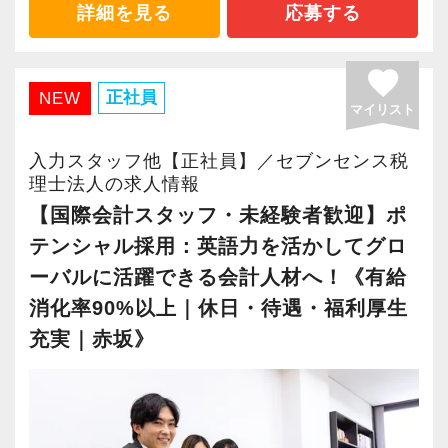
・経験値が自然と積み上がる環境
詳細を見る
応募する
人を大事に育てるカルチャーが根付いている会
・事前に気軽な面談を実施
社です。
・仕事内容やキャリアを相談可
＜働きやすい環境＞
一人一人のスタッフが、⻑期的な視野で成⻑・
favorite
・ざっくばらんに質問OK
・有給取得率90％以上
正社員
NEW
活躍してくれることを期待しています。短期的
・納得後に選考へ進めます
マイリスト
・年間休日125日以上
なスパンでの採用は考えていません。
・入社時期は柔軟に対応
・繁忙期も月30～40h程度
安心して、⻑く一緒に貢献の場を広げていける
入力スタッフ他【正社員】／セブンセンス税
・半年～1年の調整も可能
・男性の育休取得率100％
理士法人の求人情報
ような会社を目指しています。
・テレワーク導入済み
【国際会計スタッフ・未経験者歓迎】ポ
じっくり腰を据えてキャリアを積み上げていき
まずはカジュアル面談からでも歓迎です
・全席デュアルモニタ完備
たいという方からの応募をお待ちしています。
テンシャル採用：英語力を活かしてグロ
「応募する」からお気軽にご連絡ください。
ーバルに活躍できる会計人材へ！《有給
＜幅広い経験・成長環境＞
【求める人物像】
消化率90%以上｜休日・待遇・福利厚生
・クライアント2500社以上
・起業家の事業成功を支援するという理念に共
充実｜赤坂》
・9割が紹介の安定基盤
感いただける方
・一般企業～医療・学校法人まで対応
・人が好きで素直に感動できる方
・個人～大企業まで幅広く経験可能
・チームワークを大事にできる方
・税務顧問＋資産税に関与
・几帳面で着実に仕事に取り組んでいただける