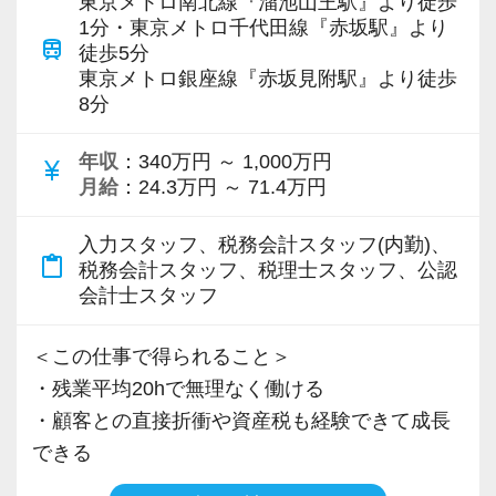
東京メトロ南北線『溜池山王駅』より徒歩
当の意味での税務会計についての理解を深める
ができます。
1分・東京メトロ千代田線『赤坂駅』より
ことができます。
【ワークライフバランス重視の自由な仕事スタ
train
徒歩5分
科目合格者には税理士科目合格手当が支給され
イルです！】
東京メトロ銀座線『赤坂見附駅』より徒歩
【徹底したペーパーレス・クラウド活用で業務
る点も、モチベーションアップにつながると思
8分
会社は成⻑中ですが、スタッフに過度な負荷を
効率化を図っています！】
います。
かけるような急成⻑は目指していません。
7〜8割のお客様はすでにペーパーレス化。
年収
：340万円 ～ 1,000万円
仕事と勉強が両立しやすい環境が整っていま
currency_yen
基本的には定時で残業をせずに退社することを
クラウド会計ソフトの導入も積極的に実施して
月給
：24.3万円 ～ 71.4万円
す。
強く奨励。
おり、新規のお客様は基本的にクラウド、既存
プロフェッショナルとしての仕事へのコミッ
入力スタッフ、税務会計スタッフ(内勤)、
のお客様も約7割がクラウドを利用しています。
☆ぜひ事務所の雰囲気を御覧ください！☆
content_paste
ト・責任感を大前提として、同時にワークライ
税務会計スタッフ、税理士スタッフ、公認
クラウド会計ソフトfreeeの5つ星認定アドバイ
会計士スタッフ
フバランスも重視し、日々の業務量に配慮して
ザーでもあり、スタッフにはアドバイザー資格
います。
「会計freee エキスパート」「会計freee 上級エ
＜この仕事で得られること＞
スタッフ全員に、仕事のやりがいと勉強、プラ
キスパート」の取得を推奨（受験費用は事務所
・残業平均20hで無理なく働ける
イベート等の健全な両立を目指してほしいと思
負担）。
・顧客との直接折衝や資産税も経験できて成長
います。
現在いるスタッフは全員「会計freee エキスパー
できる
ト」を取得しています。
【求む！協調して行動できる自律的なプロフェ