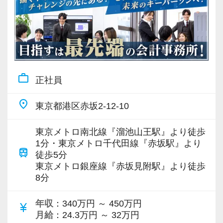
【現役スタッフの声】
ンスがあります。
・書籍購入費／研修費は全額会社負担
適材適所をモットーに、その人に合った業務を
・隔月で税法・実務の学習会あり
もっと自分の可能性を試したいと思い、別の事
担当していただき、一人ひとりが大きなやりが
・資格取得を目指す社員が多数
務所から転職しました。
いを持って働き、個人の目標に合わせて成⻑し
代表の石割は『ベンチャー企業を上場成功に導
てくれることを願っています。
＜募集の背景＞
く資本政策立案マニュアル』などの著書があ
work_outline
正社員
・事業拡大に伴う増員募集
り、この分野では第一人者です。
【ワークライフバランス重視の自由な仕事スタ
・組織力強化に向けた採用
スタートアップ企業の支援は、非常に夢のある
place
東京都港区赤坂2-12-10
イルです！】
・将来の中核人材を募集
仕事です！
会社は成⻑中ですが、スタッフに過度な負荷を
創業まもない頃から担当させていただいた会社
東京メトロ南北線『溜池山王駅』より徒歩
かけるような急成⻑は目指していません。
＜先輩スタッフの声＞
1分・東京メトロ千代田線『赤坂駅』より
が数年後には大きく成⻑していて、ともに創り
基本的には定時で残業をせずに退社することを
train
徒歩5分
Q. 当事務所を選んだ理由は？
上げていく実感があり、大きなやりがいを感じ
強く奨励。
東京メトロ銀座線『赤坂見附駅』より徒歩
A. 幅広い業務を経験できる点に魅力を感じ、入
ます。
8分
プロフェッショナルとしての仕事へのコミッ
所を決めました。
今後は、資金調達のご提案や評価業務まででき
ト・責任感を大前提として、同時にワークライ
るよう勉強中です。
年収
：340万円 ～ 450万円
currency_yen
フバランスも重視し、日々の業務量に配慮して
Q. 実際に働いてみてどうですか？
月給
：24.3万円 ～ 32万円
この仕事をするには、知識があるのは大前提と
います。