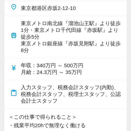
place
東京都港区赤坂2-12-10
東京メトロ南北線『溜池山王駅』より徒歩
1分・東京メトロ千代田線『赤坂駅』より
train
徒歩5分
東京メトロ銀座線『赤坂見附駅』より徒歩
8分
年収
：340万円 ～ 500万円
currency_yen
月給
：24.3万円 ～ 35万円
入力スタッフ、税務会計スタッフ(内勤)、
content_paste
税務会計スタッフ、税理士スタッフ、公認
会計士スタッフ
＜この仕事で得られること＞
・残業平均20hで無理なく働ける