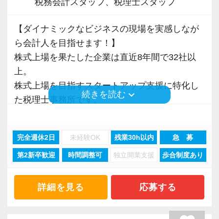
がとう」と言われたときは大きな喜びを感じま
税務会計スタッフ、税理士スタッフ
かけるような急成⻑は目指していません。
クラウド会計ソフトの導入も積極的に実施して
す。
基本的には定時で残業をせずに退社することを
おり、新規のお客様は基本的にクラウド、既存
【ダイナミックなビジネスの現場を実感しなが
給与計算業務を担当することもあるので、今後
強く奨励。
のお客様も約7割がクラウドを利用しています。
ら会計人を目指せます！】
は社労士資格の取得も視野に入れています。
プロフェッショナルとしての仕事へのコミッ
クラウド会計ソフトfreeeの5つ星認定アドバイ
株式上場を果たした企業は直近8年間で32社以
ト・責任感を大前提として、同時にワークライ
ザーでもあり、スタッフにはアドバイザー資格
上。
☆ぜひ事務所の雰囲気を御覧ください！☆
フバランスも重視し、日々の業務量に配慮して
「会計freee エキスパート」「会計freee 上級エ
株式上場を目指すスタートアップ支援に特化し
います。
keyboard_arrow_down
続きを読む
キスパート」の取得を推奨（受験費用は事務所
た税理士事務所です。
スタッフ全員に、仕事のやりがいと勉強、プラ
負担）。
スタートアップ企業が成長していく過程で、必
イベート等の健全な両立を目指してほしいと思
現在いるスタッフは全員「会計freee エキスパー
要なサポートができるのが大きな強み。
います。
ト」を取得しています。
完全週休2日
未経験OK
残業30h以内
急 募
「スタートアップ支援No1はGemstone税理士法
第2新卒歓迎
時間調整可
独立開業支援
歩合制度あり
人」と言ってくださるお客様も多いです。
【ストレスは半分、やりがいは2倍、あなたの
【チーム制を採用し、誰もが働きやすいホワイ
「がんばり」を無駄にしません！】
ト企業を実現しています！】
私たちと一緒に熱い思いを持ちながら成長を目
詳細を見る
応募する
資格や担当数などは正当に評価して給与等にし
当社ではチーム制を取っており、コミュニケー
指せる仲間を募集します。
っかり還元しています。
ション重視。
若い会社とビジネスを共創する現場で働く楽し
随時昇給しているので年に２回昇給するスタッ