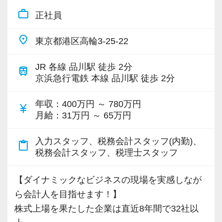
合う先輩や仲間に巡り合えます。
そこで、当社では上司や先輩がしっかりサポー
work_outline
正社員
トしつつ、一人ひとりに責任や裁量権を大きく
未経験者には、まずは小さな会社から担当して
place
任せます。
東京都港区高輪3-25-22
いただき、黒字の会社、資本金1億円超規模の会
仕事・実務、様々な指導を通じて、ビジネスの
社、上場会社の子会社、上場会社、上場準備会
JR 各線 品川駅 徒歩 2分
世界で「生きる力」のある社会人を育てます。
train
社など段階的に難易度が上がる仕事を任せてい
京浜急行電鉄 本線 品川駅 徒歩 2分
きます。
【ワークライフバランス重視の自由な仕事スタ
年収
：400万円 ～ 780万円
currency_yen
イルです！】
月給
：31万円 ～ 65万円
【徹底したペーパーレス・クラウド活用で業務
会社は成⻑中ですが、スタッフに過度な負荷を
効率化を図っています！】
入力スタッフ、税務会計スタッフ(内勤)、
かけるような急成⻑は目指していません。
content_paste
7〜8割のお客様はすでにペーパーレス化。
税務会計スタッフ、税理士スタッフ
基本的には定時で残業をせずに退社することを
クラウド会計ソフトの導入も積極的に実施して
強く奨励。
おり、新規のお客様は基本的にクラウド、既存
【ダイナミックなビジネスの現場を実感しなが
プロフェッショナルとしての仕事へのコミッ
のお客様も約7割がクラウドを利用しています。
ら会計人を目指せます！】
ト・責任感を大前提として、同時にワークライ
クラウド会計ソフトfreeeの5つ星認定アドバイ
株式上場を果たした企業は直近8年間で32社以
フバランスも重視し、日々の業務量に配慮して
ザーでもあり、スタッフにはアドバイザー資格