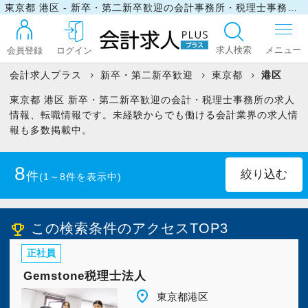
東京都 港区 - 新卒・第二新卒歓迎の会計事務所・税理士事務所の求人・転職情報
求人検索
会員登録
ログイン
会計求人プラス
新卒・第二新卒歓迎
東京都
港区
東京都 港区 新卒・第二新卒歓迎の会計・税理士事務所の求人
ログイン
情報、転職情報です。未経験からでも働ける会計業界の求人情
報も多数掲載中。
最近見た求人
8
件
(1～8件を表示中)
マイリスト
正社員
(8)
この検索条件のアクセスTOP3
emoji_events
正社員
お問い合わせ
Gemstone税理士法人
place
東京都港区