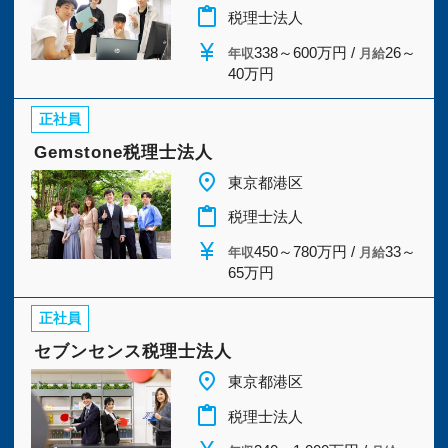
今すぐ会員登録
content_paste
税理士法人
currency_yen
338～600万円 /
26～
年収
月給
40万円
PC版サイトを見る
正社員
Gemstone税理士法人
採用ご担当者様
place
東京都港区
content_paste
税理士法人
currency_yen
450～780万円 /
33～
年収
月給
65万円
正社員
セブンセンス税理士法人
place
東京都港区
content_paste
税理士法人