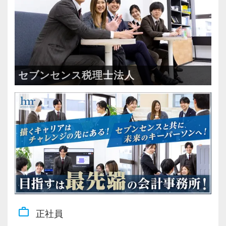
セブンセンス税理士法人
work_outline
正社員