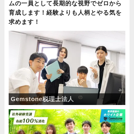
本的な業務からしっかりと土台を築いていきま
ムの一員として⻑期的な視野でゼロから
・将来的にマネジメントに関わりたい方
しょう。
育成します！経験よりも人柄とやる気を
経験豊富なマネージャーと組んでお客様を担当
求めます！
＜まずはカジュアル面談へ＞
していただきますので、安心して仕事に取り組
・事前に気軽な面談を実施
み、ステップアップを目指すことができます。
・仕事内容やキャリアを相談可
・ざっくばらんに質問OK
ある程度の経験をお持ちの方なら…。
・納得後に選考へ進めます
担当を持っていただき、会計税務全般をお任せ
・入社時期は柔軟に対応
します。
・半年～1年の調整も可能
事業承継支援や連結決算など、より専門性を要
する業務へも色々に携わっていただけるでしょ
まずはカジュアル面談からでも歓迎です
う。
Gemstone税理士法人
「応募する」からお気軽にご連絡ください。
グループの他部署と連動して、大手企業のTAX
レビューなどにも携わるチャンスがあります。
スタッフたちの成果物のレビューなども行いな
がら、将来的にマネジメント業務にも挑戦。