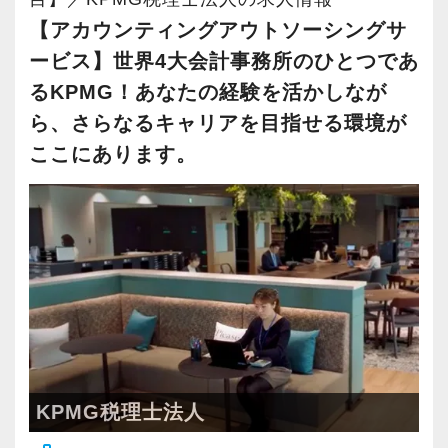
・テレワーク導入済み
【アカウンティングアウトソーシングサ
・全席デュアルモニタ完備
ービス】世界4大会計事務所のひとつであ
るKPMG！あなたの経験を活かしなが
＜幅広い経験・成長環境＞
ら、さらなるキャリアを目指せる環境が
・クライアント2500社以上
ここにあります。
・9割が紹介の安定基盤
・一般企業～医療・学校法人まで対応
・個人～大企業まで幅広く経験可能
・税務顧問＋資産税に関与
・相続／事業承継／M&Aにも対応
＜成長中の税理士法人＞
・全国14拠点で事業展開
・従業員240名以上に拡大
KPMG税理士法人
・会計・税務・財務・労務まで対応