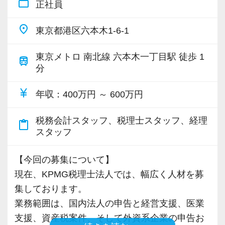
work_outline
正社員
・専門家が在籍しワンストップ支援
place
東京都港区六本木1-6-1
＜学びを後押し＞
・書籍購入費／研修費は全額会社負担
東京メトロ 南北線 六本木一丁目駅 徒歩 1
train
・隔月で税法・実務の学習会あり
分
・資格取得を目指す社員が多数
currency_yen
年収
：400万円 ～ 600万円
＜募集の背景＞
税務会計スタッフ、税理士スタッフ、経理
・事業拡大に伴う増員募集
content_paste
スタッフ
・組織力強化に向けた採用
・将来の中核人材を募集
【今回の募集について】
現在、KPMG税理士法人では、幅広く人材を募
＜先輩スタッフの声＞
集しております。
Q. 当事務所を選んだ理由は？
業務範囲は、国内法人の申告と経営支援、医業
A. 幅広い業務を経験できる点に魅力を感じ、入
支援、資産税案件、そして外資系企業の申告お
所を決めました。