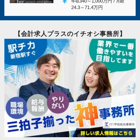
currency_yen
340～1,000万円 /
年収
月給
24.3～71.4万円
【会計求人プラスのイチオシ事務所】