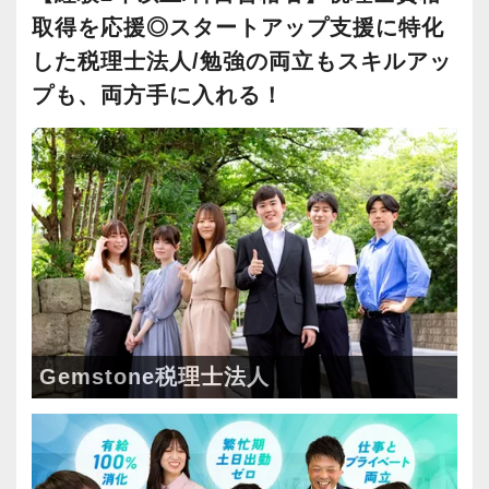
やる気とスキルに応じて、小さな黒字の会社、
取得を応援◎スタートアップ支援に特化
てくれることを願っています。
【スタートアップ企業の支援に特化した税理士
資本金1億円超規模の会社、上場会社の子会社、
した税理士法人/勉強の両立もスキルアッ
法人です！】
上場会社、上場準備会社など段階的に難易度が
プも、両方手に入れる！
【求職者へのメッセージ】
お客様は上場会社、ベンチャー企業から大学教
上がる仕事をお任せします。
人を大事に育てるカルチャーが根付いている会
授、士業までさまざまですが、共通しているの
社です。
は、今まさに急成⻑中の企業が多いというこ
【2015年に税理士法人化、あなたの実力を発揮
一人一人のスタッフが、⻑期的な視野で成⻑・
と。
できる環境です！】
活躍してくれることを期待しています。短期的
テレビや雑誌等で、取り上げられる企業も少な
2015年12月に税理士法人化しました。
なスパンでの採用は考えていません。
くありません。富裕層向け税務実務も経験可
お客様は上場を目指すスタートアップが中心
じっくり腰を据えて専門性を身につけたいとい
能。
で、法人化以来、毎年15%の勢いで成⻑を続け
う方からの応募をお待ちしています。
ビジネス共創の現場で、経営者と二人三脚しつ
ています。
つ、経営者と同じ目線に立った仕事をすること
Gemstone=「原石」という意味。原石である皆
Gemstone税理士法人
【求める人物像】
ができます。
さんを輝かせることを大事に、熱意とポテンシ
・起業家の事業成功を支援するという理念に共
ャル重視、人物重視の採用を行っています。
感いただける方
【ビジネスの世界で「生きる力」のある自律的
・人が好きで素直に感動できる方
なプロフェッショナルを育てます！】