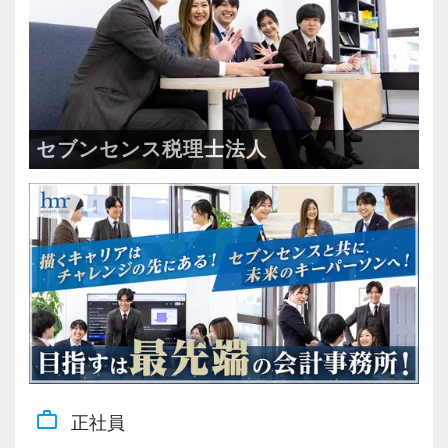
・相続／事業承継／M&Aにも対応
方
・相手の立場や意図を汲み、親身に考えながら
＜成長中の税理士法人＞
コミュニケーションを取れる方
・全国14拠点で事業展開
・従業員240名以上に拡大
【現役スタッフの声】
セブンセンス税理士法人
・会計・税務・財務・労務まで対応
・専門家が在籍しワンストップ支援
資格勉強だけでなく実務経験を積むことで、本
当の意味での税務会計についての理解を深める
＜学びを後押し＞
ことができます。
・書籍購入費／研修費は全額会社負担
科目合格者には税理士科目合格手当が支給され
・隔月で税法・実務の学習会あり
る点も、モチベーションアップにつながると思
・資格取得を目指す社員が多数
います。
仕事と勉強が両立しやすい環境が整っていま
＜募集の背景＞
す。
work_outline
正社員
・事業拡大に伴う増員募集