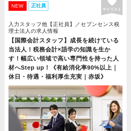
favorite
スタッフ同士で情報共有・進捗管理しながら案
さが実感でき、自分の成⻑にもつながる職場で
正社員
NEW
フもいます。
マイリスト
件にあたるスタイルです。
す。
評価軸も1つではないので、誰にでも昇級のチャ
グループチャットでチームメンバーの動きや情
通常の税務会計業務ではない、ダイナミックな
入力スタッフ他【正社員】／セブンセンス税
ンスがあります。
報を常に共有しているので、スタッフに不測の
仕事を経験できます！
理士法人の求人情報
適材適所をモットーに、その人に合った業務を
事態が生じても慌てずに対応できます。
【国際会計スタッフ】成長を続けている
担当していただき、一人ひとりが大きなやりが
チーム制なので休みも取りやすく有給消化率は
やる気とスキルに応じて、小さな黒字の会社、
当法人！税務会計×語学の知識を生か
いを持って働き、個人の目標に合わせて成⻑し
100%です。
資本金1億円超規模の会社、上場会社の子会社、
す！幅広い領域で高い専門性を持った人
てくれることを願っています。
上場会社、上場準備会社など段階的に難易度が
材へStep up！《有給消化率90%以上｜
また、残業をしないための仕組みとして、朝メ
上がる仕事をお任せします。
休日・待遇・福利厚生充実｜赤坂》
【求職者へのメッセージ】
ール・夕メールという業務日報を実施。
人を大事に育てるカルチャーが根付いている会
予定と実績にズレが生じていないかチェックす
【2015年に税理士法人化、あなたの実力を発揮
社です。
ることで、見通しを立てて仕事をするスキルを
できる環境です！】
一人一人のスタッフが、⻑期的な視野で成⻑・
身につけます。
2015年12月に税理士法人化しました。
活躍してくれることを期待しています。短期的
さらに、繁忙期に仕事が偏らないよう、社内で
お客様は上場を目指すスタートアップが中心
なスパンでの採用は考えていません。
調整をかけて、年間を通して業務を平準化して
で、法人化以来、毎年15%の勢いで成⻑を続け
じっくり腰を据えて専門性を身につけたいとい
います。