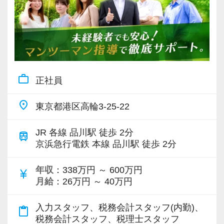
より広い場面で活躍していただけることを期待
しています。
【安心して仕事に取り組める環境】
快適な環境づくりに積極的に着手。
work_outline
正社員
長く安心して働けるよう、さまざまな制度や体
制を整えてきました。
place
東京都港区高輪3-25-22
現在は在宅勤務も実施しており、ご自宅からも
勤務可能なインフラが整備されています。
JR 各線 品川駅 徒歩 2分
train
京浜急行電鉄 本線 品川駅 徒歩 2分
・キャリアアップを応援！
スタッフ個々の段階に応じて、成長を支援でき
年収
：338万円 ～ 600万円
currency_yen
月給
：26万円 ～ 40万円
るレベル別集中トレーニングなど研修体制も充
実しています！
入力スタッフ、税務会計スタッフ(内勤)、
content_paste
税務会計スタッフ、税理士スタッフ