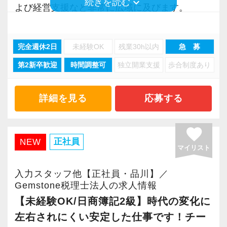
keyboard_arrow_down
続きを読む
よび経営支援など非常に広域に及びます。
支援するクライアントも中小・中堅企業から上
Q. 実際に働いてみてどうですか？
場企業まで多種多様です。
A. さまざまな業務を任せてもらえるので、以前
完全週休2日
未経験OK
残業30h以内
急 募
資格取得に本気で取り組み、将来税理士として
より成長スピードが上がったと感じています。
第2新卒歓迎
時間調整可
独立開業支援
歩合制度あり
活躍したい方。
あるいは会計事務所での実務経験をお持ちの方
Q. 職場の雰囲気は？
を歓迎。
詳細を見る
応募する
A. 上司や先輩に相談しやすく、風通しの良い職
これまで培ってきた担当者としての経験や知識
場だと感じています。
を活かしながら、さらに多様な業務にチャレン
favorite
ジし、成長を志向していただけます。
正社員
NEW
＜求める人材＞
マイリスト
・税務経験を活かして成長したい方
【キャリアパスについて】
入力スタッフ他【正社員・品川】／
・キャリアアップ志向のある方
実務経験の浅い方の場合は…。
Gemstone税理士法人の求人情報
・主体的に業務を進められる方
まずはスタッフレベルからスタート。
【未経験OK/日商簿記2級】時代の変化に
・顧客対応や提案業務に挑戦したい方
仕訳・入力、決算・申告書の作成といった、基
左右されにくい安定した仕事です！チー
・資産税など専門性を高めたい方