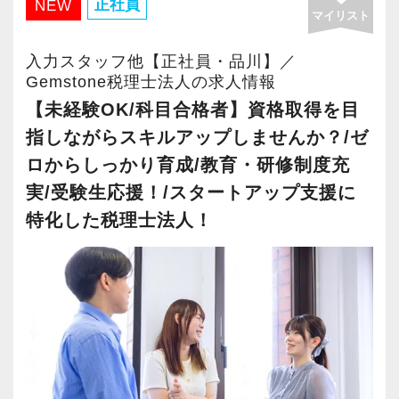
株式上場を目指すスタートアップ支援に特化し
正社員
NEW
給しています。
マイリスト
た税理士事務所です。
他にも財形貯蓄制度や定期健康診断、健康保険
スタートアップ企業が成長していく過程で、必
入力スタッフ他【正社員・品川】／
組合カフェテリアプランなど豊富な福利厚生制
要なサポートができるのが大きな強み。
Gemstone税理士法人の求人情報
度があります。
「スタートアップ支援No1はGemstone税理士法
【未経験OK/科目合格者】資格取得を目
人」と言ってくださるお客様も多いです。
指しながらスキルアップしませんか？/ゼ
あなたが安心して、⻑く一緒に貢献の場を広げ
ロからしっかり育成/教育・研修制度充
ていけるような会社を目指します。
実/受験生応援！/スタートアップ支援に
特化した税理士法人！
新人教育は家庭教師方式のOJTで、先輩が一人
ついて指導します。
当社ではチーム制を取っており、コミュニケー
ション重視。
スタッフ同士で情報共有・進捗管理しながら案
件にあたるスタイルです。