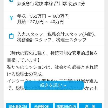
きます。
京浜急行電鉄 本線 品川駅 徒歩 2分
【徹底したペーパーレス・クラウド活用で業務
年収
：351万円 ～ 600万円
currency_yen
月給
：27万円 ～ 40万円
効率化を図っています！】
7〜8割のお客様はすでにペーパーレス化。
入力スタッフ、税務会計スタッフ(内勤)、
content_paste
クラウド会計ソフトの導入も積極的に実施して
税務会計スタッフ、税理士スタッフ
おり、新規のお客様は基本的にクラウド、既存
のお客様も約7割がクラウドを利用しています。
【時代の変化に強く、持続可能な安定的成⻑を
クラウド会計ソフトfreeeの5つ星認定アドバイ
目指しています】
ザーでもあり、スタッフにはアドバイザー資格
私たちのミッションは、社会から必要とされ続
「会計freee エキスパート」「会計freee 上級エ
ける税理士の育成。
キスパート」の取得を推奨（受験費用は事務所
インターネットの普及や人工知能の発展が進ん
keyboard_arrow_down
続きを読む
負担）。
で、税理士の仕事が無くなるのではないかとも
現在いるスタッフは全員「会計freee エキスパー
言われていますが、私たちの成⻑が止まること
ト」を取得しています。
はありません。
完全週休2日
未経験OK
残業30h以内
急 募