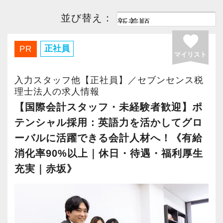
並び替え：
favorite
正社員
PR
マイリスト
入力スタッフ他【正社員】／セブンセンス税
理士法人の求人情報
【国際会計スタッフ・未経験者歓迎】ポ
テンシャル採用：英語力を活かしてグロ
ーバルに活躍できる会計人材へ！《有給
消化率90%以上｜休日・待遇・福利厚生
充実｜赤坂》