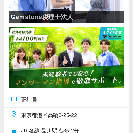
安心してこの業界に飛び込んできてください！
Gemstone税理士法人
【新卒・第二新卒、未経験者の育成には自信が
あります！】
7年間継続して新卒採用を行っています。
新卒・第二新卒、未経験の育成にノウハウを持
っていますので安心して飛び込んできてくださ
い。
20代の若いスタッフが多いので、同年代の気の
合う先輩や仲間に巡り合えます。
work_outline
正社員
未経験者には、まずは小さな会社から担当して
いただき、黒字の会社、資本金1億円超規模の会
place
東京都港区高輪3-25-22
社、上場会社の子会社、上場会社、上場準備会
社など段階的に難易度が上がる仕事を任せてい
JR 各線 品川駅 徒歩 2分
train