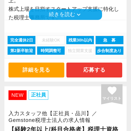
上。
います。
「会計freee エキスパート」「会計freee 上級エ
株式上場を目指すスタートアップ支援に特化し
スタッフ全員に、仕事のやりがいと勉強、プラ
keyboard_arrow_down
続きを読む
キスパート」の取得を推奨（受験費用は事務所
た税理士事務所です。
イベート等の健全な両立を目指してほしいと思
負担）。
スタートアップ企業が成長していく過程で、必
います。
現在いるスタッフは全員「会計freee エキスパー
要なサポートができるのが大きな強み。
ト」を取得しています。
完全週休2日
未経験OK
残業30h以内
急 募
「スタートアップ支援No1はGemstone税理士法
【ストレスは半分、やりがいは2倍、あなたの
第2新卒歓迎
時間調整可
独立開業支援
歩合制度あり
人」と言ってくださるお客様も多いです。
「がんばり」を無駄にしません！】
【2015年に税理士法人化、熱意とポテンシャル
資格や担当数などは正当に評価して給与等にし
重視の採用です！】
私たちと一緒に熱い思いを持ちながら成長を目
詳細を見る
応募する
っかり還元しています。
2015年12月に税理士法人化しました。
指せる仲間を募集します。
随時昇給しているので年に２回昇給するスタッ
お客様は上場を目指すスタートアップが中心
若い会社とビジネスを共創する現場で働く楽し
favorite
フもいます。
で、法人化以来、毎年15%の勢いで成⻑を続け
さが実感でき、自分の成⻑にもつながる職場で
正社員
NEW
評価軸も1つではないので、誰にでも昇級のチャ
マイリスト
ています。
す。
ンスがあります。
Gemstone=「原石」という意味。原石である皆
通常の税務会計業務ではない、ダイナミックな
入力スタッフ他【正社員・品川】／
適材適所をモットーに、その人に合った業務を
さんを輝かせることを大事に、熱意とポテンシ
仕事を経験できます！
Gemstone税理士法人の求人情報
担当していただき、一人ひとりが大きなやりが
ャル重視、人物重視の採用を行っています。
【経験2年以上/科目合格者】税理士資格
いを持って働き、個人の目標に合わせて成⻑し