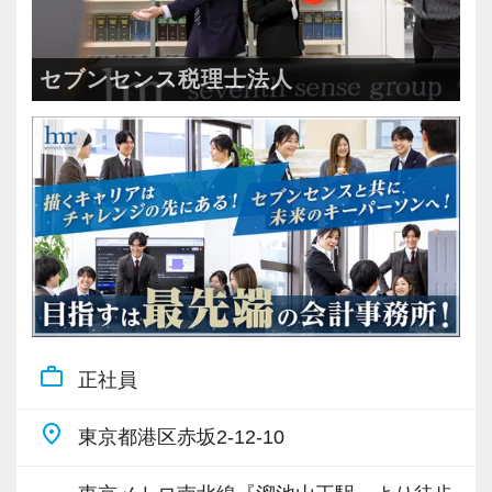
ています。
う方からの応募をお待ちしています。
この3年間、繁忙期でも土日出勤はゼロ、45時間
Gemstone=「原石」という意味。原石である皆
以上/月残業したスタッフも3年間で1人（1回だ
さんを輝かせることを大事に、熱意とポテンシ
セブンセンス税理士法人
【求める人物像】
け。残業代支給済）しかいません。
ャル重視、人物重視の採用を行っています。
・起業家の事業成功を支援するという理念に共
感いただける方
【ストレスは半分、やりがいは2倍、あなたの
【スタートアップ企業の支援に特化した税理士
・人が好きで素直に感動できる方
「がんばり」を無駄にしません！】
法人です！】
・チームワークを大事にできる方
資格や担当数などは正当に評価して給与等にし
お客様は上場会社、ベンチャー企業から大学教
・几帳面で着実に仕事に取り組んでいただける
っかり還元しています。随時昇給しているので
授、士業までさまざまですが、共通しているの
方
年に２回昇給する人もいます。
は、今まさに急成⻑中の企業が多いというこ
・相手の立場や意図を汲み、親身に考えながら
評価軸も1つではないので、誰にでも昇級のチャ
と。
コミュニケーションを取れる方
ンスがあります。
テレビや雑誌等で、取り上げられる企業も少な
work_outline
適材適所をモットーに、その人に合った業務を
正社員
くありません。富裕層向け税務実務も経験可
【現役スタッフの声】
担当していただき、一人ひとりが大きなやりが
能。
place
東京都港区赤坂2-12-10
いを持って働き、個人の目標に合わせて成⻑し
ビジネス共創の現場で、経営者と二人三脚しつ
資格勉強だけでなく実務経験を積むことで、本
てくれることを願っています。
つ、経営者と同じ目線に立った仕事をすること