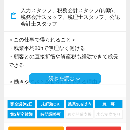
A. さまざまな業務を任せてもらえるので、以前
して、経営者の方と思いを同じくして、寄り添
スタッフ全員に、仕事のやりがいと勉強、プラ
入力スタッフ、税務会計スタッフ(内勤)、
より成長スピードが上がったと感じています。
えるかどうかが大事だと思います。
content_paste
イベート等の健全な両立を目指してほしいと思
税務会計スタッフ、税理士スタッフ、公認
明るい職場で、スタートアップの基礎から応用
会計士スタッフ
います。
Q. 職場の雰囲気は？
までやってみたい方にとっては最適の環境だと
A. 上司や先輩に相談しやすく、風通しの良い職
思います。
＜この仕事で得られること＞
【求む！協調して行動できる自律的なプロフェ
場だと感じています。
・残業平均20hで無理なく働ける
ッショナル！】
☆ぜひ事務所の雰囲気を御覧ください！☆
・顧客との直接折衝や資産税も経験できて成長
これからの税務会計業務は、単なる税法知識だ
＜求める人材＞
できる
けではなく、論理的思考力、コミュニケーショ
・税務経験を活かして成長したい方
ン能力、主体性、協働性を持ちながら仕事をす
keyboard_arrow_down
・キャリアアップ志向のある方
続きを読む
＜働きやすさと成長を両立できる理由＞
ることが必須です。
・主体的に業務を進められる方
・入力業務はアシスタントが担当
当社では、経験者の方には裁量権を大きく与え
・顧客対応や提案業務に挑戦したい方
・分業体制で業務負担を軽減
ていますので、専門性と経験を最大限に発揮し
・資産税など専門性を高めたい方
完全週休2日
未経験OK
残業30h以内
急 募
・顧客対応や提案業務に集中可能
て、遠慮なく仕事に取り組んでください！
・将来的にマネジメントに関わりたい方
第2新卒歓迎
時間調整可
独立開業支援
歩合制度あり
・資産税や相続など専門性の高い案件あり
・顧客と直接折衝する機会が豊富
【求職者へのメッセージ】
＜まずはカジュアル面談へ＞