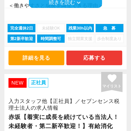
keyboard_arrow_down
続きを読む
＜働きやすさと成長を両立できる理由＞
ッショナル！】
【チーム制を採用し、誰もが働きやすいホワイ
・入力業務はアシスタントが担当
これからの税務会計業務は、単なる税法知識だ
ト企業を実現しています！】
・分業体制で業務負担を軽減
けではなく、論理的思考力、コミュニケーショ
当社ではチーム制を取っており、コミュニケー
完全週休2日
未経験OK
残業30h以内
急 募
・顧客対応や提案業務に集中可能
ン能力、主体性、協働性を持ちながら仕事をす
ション重視。
第2新卒歓迎
時間調整可
独立開業支援
歩合制度あり
・資産税や相続など専門性の高い案件あり
ることが必須です。
スタッフ同士で情報共有・進捗管理しながら案
・顧客と直接折衝する機会が豊富
当社では、経験者の方には裁量権を大きく与え
件にあたるスタイルです。
・経験値が自然と積み上がる環境
詳細を見る
応募する
ていますので、専門性と経験を最大限に発揮し
グループチャットでチームメンバーの動きや情
て、遠慮なく仕事に取り組んでください！
報を常に共有しているので、スタッフに不測の
＜働きやすい環境＞
favorite
事態が生じても慌てずに対応できます。
・有給取得率90％以上
正社員
NEW
【求職者へのメッセージ】
チーム制なので休みも取りやすく有給消化率は
マイリスト
・年間休日125日以上
人を大事に育てるカルチャーが根付いている会
100%です。
・繁忙期も月30～40h程度
入力スタッフ他【正社員】／セブンセンス税
社です。
・男性の育休取得率100％
理士法人の求人情報
一人一人のスタッフが、⻑期的な視野で成⻑・
また、残業をしないための仕組みとして、朝メ
・テレワーク導入済み
赤坂【着実に成長を続けている当法人！
活躍してくれることを期待しています。短期的
ール・夕メールという業務日報を実施。
・全席デュアルモニタ完備
未経験者・第二新卒歓迎！】有給消化
なスパンでの採用は考えていません。
予定と実績にズレが生じていないかチェックす