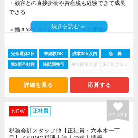
・顧客との直接折衝や資産税も経験できて成長
できる
keyboard_arrow_down
続きを読む
＜働きやすさと成長を両立できる理由＞
・入力業務はアシスタントが担当
・分業体制で業務負担を軽減
完全週休2日
未経験OK
残業30h以内
急 募
・顧客対応や提案業務に集中可能
第2新卒歓迎
時間調整可
独立開業支援
歩合制度あり
・資産税や相続など専門性の高い案件あり
・顧客と直接折衝する機会が豊富
・経験値が自然と積み上がる環境
詳細を見る
応募する
＜働きやすい環境＞
favorite
・有給取得率90％以上
正社員
NEW
マイリスト
・年間休日125日以上
・繁忙期も月30～40h程度
税務会計スタッフ他【正社員・六本木一丁
・男性の育休取得率100％
目】／KPMG税理士法人の求人情報