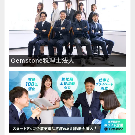
と。
ついて指導します。
テレビや雑誌等で、取り上げられる企業も少な
当社ではチーム制を取っており、コミュニケー
くありません。富裕層向け税務実務も経験可
ション重視。
能。
スタッフ同士で情報共有・進捗管理しながら案
ビジネス共創の現場で、経営者と二人三脚しつ
件にあたるスタイルです。
つ、経営者と同じ目線に立った仕事をすること
ができます。
安心してこの業界に飛び込んできてください！
Gemstone税理士法人
【ビジネスの世界で「生きる力」のある自律的
【新卒・第二新卒、未経験者の育成には自信が
なプロフェッショナルを育てます！】
あります！】
税理士業界に夢や希望を抱いて飛び込んできて
7年間継続して新卒採用を行っています。
くれた人材を育てるのは、私たちの責務。
新卒・第二新卒、未経験の育成にノウハウを持
一方で、これからの税理士は、単なる税法知識
っていますので安心して飛び込んできてくださ
だけではなく、論理的思考力、コミュニケーシ
い。
ョン能力、主体性、協働性を兼ね備えなければ
20代の若いスタッフが多いので、同年代の気の
なりません。