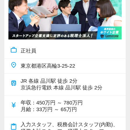
【スタートアップ企業の支援に特化した税理士
・チームワークを大事にできる方
税理士業界に夢や希望を抱いて飛び込んできて
法人です！】
・几帳面で着実に仕事に取り組んでいただける
くれた人材を育てるのは、私たちの責務。
お客様は上場会社、ベンチャー企業から大学教
方
一方で、これからの税理士は、単なる税法知識
授、士業までさまざまですが、共通しているの
・相手の立場や意図を汲み、親身に考えながら
だけではなく、論理的思考力、コミュニケーシ
は、今まさに急成⻑中の企業が多いというこ
コミュニケーションを取れる方
ョン能力、主体性、協働性を兼ね備えなければ
と。
work_outline
なりません。
正社員
テレビや雑誌等で、取り上げられる企業も少な
【現役スタッフの声】
そこで、当社では上司や先輩がしっかりサポー
くありません。富裕層向け税務実務も経験可
place
東京都港区高輪3-25-22
トしつつ、一人ひとりに責任や裁量権を大きく
能。
アルバイトから正社員になりました。
任せます。
ビジネス共創の現場で、経営者と二人三脚しつ
大学時代に簿記の資格を取得したのが、この業
JR 各線 品川駅 徒歩 2分
train
仕事・実務、様々な指導を通じて、ビジネスの
つ、経営者と同じ目線に立った仕事をすること
京浜急行電鉄 本線 品川駅 徒歩 2分
界を目指したきっかけです。
世界で「生きる力」のある社会人を育てます。
ができます。
未経験でも教育や研修体制がしっかりしていた
年収
：450万円 ～ 780万円
currency_yen
ことと、採用面接のときの雰囲気が良かったの
【ワークライフバランス重視の自由な仕事スタ
月給
：33万円 ～ 65万円
【徹底したペーパーレス・クラウド活用で業務
で、この会社を選びました。
イルです！】
効率化を図っています！】
早い段階からお客様を任せていただき、「あり
入力スタッフ、税務会計スタッフ(内勤)、
会社は成⻑中ですが、スタッフに過度な負荷を
content_paste
7〜8割のお客様はすでにペーパーレス化。