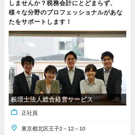
そしてその「やりたいこと」に全力で取り組ん
しませんか？税務会計にとどまらず、
も在籍しています。
だ結果、
様々な分野のプロフェッショナルがあな
雑談は多くはありませんが、業務に必要な会話
顧問先から感謝の言葉をもらえる――それが私
たをサポートします！
は遠慮なくできる堅苦しさのない雰囲気です。
たちの何よりのやりがいです。
賑やかさは少ないかもしれませんが、落ち着い
私たちと一緒に、あなたの「やりたいこと」、
た環境で集中して仕事に取り組めます。
見つけてみませんか？
【年休130日＆土日祝休み♪定時退社でメリハリ
■業務範囲のご紹介 〜税務にとどまらない、幅
も抜群】
広いフィールド〜
夏季休暇が7日間あり、7〜8月の間で自由に取得
私たちの業務は、いわゆる「税務会計」にとど
可能です。
まりません。
仕事の調整ができれば有給の取得は任意。趣味
経営者のあらゆる課題に寄り添う“経営のパート
税理士法人総合経営サービス
や旅行など、自分の時間を確保できます♪
ナー”として、幅広い領域で専門性を発揮してい
work_outline
繁忙期の3月以外はほとんど残業もなく、資格試
正社員
ます。
験の勉強時間も確保しやすい環境を整えていま
たとえば、以下のような相談・支援を日常的に
place
東京都北区王子2－12－10
す。
行っています：