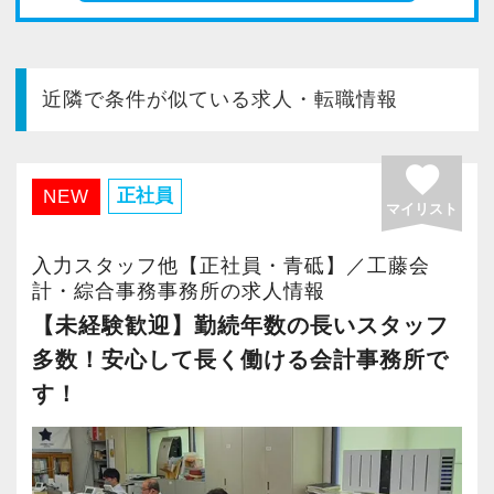
今すぐ会員登録
PC版サイトを見る
近隣で条件が似ている求人・転職情報
favorite
正社員
採用ご担当者様
NEW
マイリスト
入力スタッフ他【正社員・青砥】／工藤会
計・綜合事務事務所の求人情報
【未経験歓迎】勤続年数の長いスタッフ
多数！安心して長く働ける会計事務所で
す！