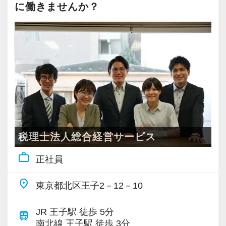
たとき、それが「やりがい」となっていること
に働きませんか？
が多いです。
13年目職員
監査担当（約30件） ＋ 生損保部門長として
■業務範囲例
前顧問先の保険見直しや提案をリード → 保
・会社設立相談・労務相談・融資相談・新規顧
険の知識を活かして経営支援の幅を広げていま
問先対応・部下のマネジメント・事業承継対
す。
応・贈与、譲渡所得対応・相続税申告書作成・
組織再編対応・顧問先DX支援・事業計画策定支
9年目職員
援・MAP、MAS監査・民事信託・身元保証事
監査担当（約25件） ＋ システムスキルを活
業・建設業許可申請・不動産仲介、売買・
税理士法人総合経営サービス
かし、DX支援を担当 → 顧問先のクラウド
M&A・生損保コンサルティング・医業経営コン
work_outline
化・業務改善を提案し、高い評価を得ていま
正社員
サルティング・金融商品仲介・資産運用等々。
す。
place
東京都北区王子2－12－10
■キャリアプラン例
8年目職員
「監査担当者＋得意分野」で活躍している職員
JR 王子駅 徒歩 5分
train
監査担当（約35件） ＋ 規模の大きい法人や
が多数在籍しております。
南北線 王子駅 徒歩 3分