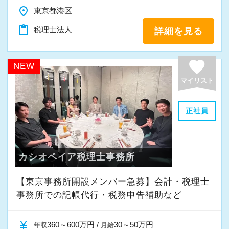
ブがあり、決算賞与として支給されます。年収
place
東京都港区
1,000万円超の職員も複数在籍しております。
content_paste
税理士法人
詳細を見る
【求める人材像】
・経営のプロフェッショナルを目指したい人
favorite
NEW
・継続して努力のできる体力のある人
マイリスト
・明るく素直な人
正社員
1984年に創業以来、現在では1,200件以上の日
本全国のお客様から沢山のご相談を頂き、拡大
を続けています。
カシオペイア税理士事務所
安定した経営基盤のもと、成長できる環境が整
っています。
【東京事務所開設メンバー急募】会計・税理士
事務所での記帳代行・税務申告補助など
是非、一緒に働きませんか！
ご応募お待ちしております。
currency_yen
360～600万円 /
30～50万円
年収
月給