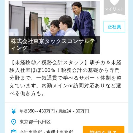
favorite
ェッショナルに】
ブ（決算賞与）**を支給しています。
社会人になってから自発的に知識、経験を得る
マイリスト
そのため、年収1,000万円を超える職員も複数在
ことは非常に大変です。当社の特徴でもある朝8
籍しており、実力次第で大きくステップアップ
時からの勉強会では、消費税の実務知識の習
正社員
できる環境です。
得、決算書の作成方法習得等々、プロフェッシ
株式会社東京タックスコンサルテ
ョナルになるための講習を実施しており、知識
【求める人材像】
ィング
を定着されるために考査も実施しています。勿
・経営のプロフェッショナルを目指したい人
論、入社時研修や担当の上司がついて随時サポ
【未経験◎／税務会計スタッフ】駅チカ＆未経
・継続して努力のできる体力のある人
ートしていく体制も整っていますので、未経験
験入社率ほぼ100％！税務会計の基礎から専門
・明るく素直な人
分野まで、一気通貫で学べるサポート体制を整
の方でも安心して仕事に取り組んで頂けます。
えています。内勤メインor訪問対応ありなど選
結果的に、6ヶ月後には顧問先に訪問できるレベ
1984年に創業以来、現在では1,200件以上の日
べる働き方も。
ルになっています。また、顧問先一社に対し、
本全国のお客様から沢山のご相談を頂き、拡大
複数人対応制度を取っているため、上司以外に
を続けています。
currency_yen
350～430万円 /
24～30万円
年収
月給
も顧問先の前担当者がサポートする仕組みもあ
安定した経営基盤のもと、成長できる環境が整
ります。
place
東京都千代田区
っています。
content_paste
会計事務所・税理士事務所