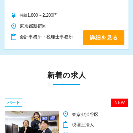
currency_yen
1,800～2,200円
時給
place
東京都新宿区
content_paste
会計事務所・税理士事務所
詳細を見る
新着の求人
パート
NEW
place
千葉県柏市
content_paste
税理士法人