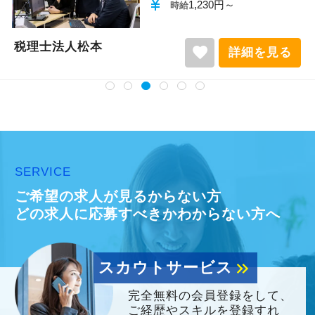
currency_yen
1,140円～
時給
税理士法人松本
favorite
詳細を見る
SERVICE
ご希望の求人が見るからない方
どの求人に応募すべきかわからない方へ
スカウトサービス
keyboard_double_arrow_right
完全無料の会員登録をして、
ご経歴やスキルを登録すれ