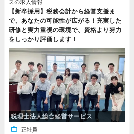
が評価いただけているからこそ。
スの求人情報
数字を合わせるだけでなく、経営改善や黒字化
【新卒採用】税務会計から経営支援ま
支援にも力を入れ財務状況の立て直しまで踏み
で、あなたの可能性が広がる！充実した
込んだサポートをモットーにしています。
研修と実力重視の環境で、資格より努力
をしっかり評価します！
＜製造業・不動産・ITなど業界業種・規模感も
さまざま＞
顧問先は製造業、不動産、病院、自動車関連、
IT関連など多岐にわたります。
規模も個人事業主様から売上10億円以上の会社
までさまざま。
半数以上のお客様とは創業から50年を超えるお
付き合いがあり、多様な経験を積める環境で
す！
税理士法人総合経営サービス
work_outline
正社員
【前職の経験を活かしてスキルアップ！】