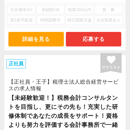
テクノロジー・DX分野
３年前と比べて、成長できた！このように実感
にステップアップできる環境をご用意していま
・顧問先へのDX導入支援・業務効率化ツールの
完全週休2日
未経験OK
残業30h以内
急 募
できたことはありますか？自分に得意分野がな
す。
提案・クラウド導入支援
第2新卒歓迎
時間調整可
独立開業支援
歩合制度あり
い、今の会社にやりがいを感じられない、未来
『興味はあるけれど未経験で不安…』という方
を想像してもキャリアプランが思い浮かばな
も、どうぞ安心してご応募ください。
こうした幅広い業務を、それぞれの得意分野を
い…等々、このように感じたことはあるのでは
詳細を見る
応募する
持つ職員たちが連携しながら対応しています。
ないでしょうか。
自分の「得意」や「関心」が、いつか誰かの支
私たちが目指す姿は、「経営のプロフェッショ
favorite
えになる。そんな実感を持てる職場です。
ナル」です。
正社員
マイリスト
決して「経営ができる」という意味ではなく、
■キャリアプランの一例 〜「監査担当＋得意分
そこには「経営者の悩み事を何でも解決する」
【正社員・王子】税理士法人総合経営サービ
野」で広がる活躍の場〜
という強い想いがあります。
スの求人情報
当社では、多くの職員が「監査担当」としての
顧問先の様々な悩みに触れる内に、「やりたい
【未経験歓迎！】税務会計コンサルタン
役割に加えて、自身の得意分野を活かして活躍
こと」がきっと見つかるはずです。
トを目指し、更にその先も！充実した研
しています。
前職での経験を活かしながら、「やりたいこ
修体制であなたの成長をサポート！資格
一人ひとりの強みや興味に合わせて、専門性を
と」に打ち込んだことで、顧問先から感謝され
よりも努力を評価する会計事務所で一緒
伸ばしていけるのが当社の特徴です。