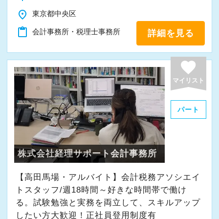
▽採用サイト
place
東京都中央区
職場環境やスタッフのインタビューなど、掲載
content_paste
会計事務所・税理士事務所
詳細を見る
しております！
https://www.mountain.co.jp/recruiting/
favorite
マイリスト
パート
株式会社経理サポート会計事務所
【高田馬場・アルバイト】会計税務アソシエイ
トスタッフ/週18時間～好きな時間帯で働け
る。試験勉強と実務を両立して、スキルアップ
したい方大歓迎！正社員登用制度有