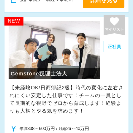
詳細を見る
是非、一緒に働きませんか！
【税理士資格がなくても活躍できる／給与も資
ご応募お待ちしております。
格は関係なし】
favorite
NEW
「税理士補助」、そんな言葉は私たちに存在し
▽採用サイト
マイリスト
ません。全員が年齢、性別、学歴に関係なく活
職場環境やスタッフのインタビューなど、掲載
躍できる職場となっており、多くの若手職員が
しております！
正社員
活躍しています。
https://www.mountain.co.jp/recruiting/
勿論、資格試験への挑戦は大歓迎で、CFP資格
を推奨しています。CFP資格は税務、社労、保
Gemstone税理士法人
険、不動産、相続事業承継、金融資産運用の6分
野から構成されており、実務に役に立つ（お客
【未経験OK/日商簿記2級】時代の変化に左右さ
様の役に立てる）資格です。
れにくい安定した仕事です！チームの一員とし
また、資格の有無で給与が決定されるわけでは
て⻑期的な視野でゼロから育成します！経験よ
ないため、頑張り次第で給与に差がついていき
りも人柄とやる気を求めます！
ます。一つの指標として、「担当者の売上」が
ありますが、売上の金額に応じてインセンティ
currency_yen
338～600万円 /
26～40万円
年収
月給