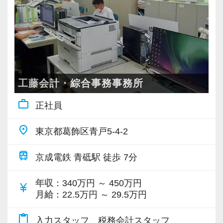
工藤会計・綜合事務事務所
work_outline
正社員
place
東京都葛飾区青戸5-4-2
train
京成電鉄 青砥駅 徒歩 7分
年収
：340万円 ～ 450万円
currency_yen
月給
：22.5万円 ～ 29.5万円
content_paste
入力スタッフ、税務会計スタッフ