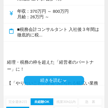
医療法人を多数担当 → 高度な税務処理スキ
13年目職員
ルを磨き、監査のスペシャリストとして成長
監査担当（30件前後） ＋ 生損保部門長とし
年収
：370万円 ～ 800万円
currency_yen
中。
月給
：26万円 ～
て顧問先全体の生損保の見直し、提案を行う
9年目職員
■税務会計コンサルタント 入社後３年間は
6年目職員
content_paste
監査担当（25件前後） ＋ 得意のシステムス
徹底的に税...
監査担当（約10件） ＋ 正確な処理能力を活
キルを活かし、顧問先全体のDX支援を行う
かし、決算業務のスペシャリストに → 高い
8年目職員
集中力と分析力で、複雑な決算も正確・迅速に
監査担当（35件前後） 監査担当者を極めるべ
処理。
く、規模の大きい法人や医療法人を多く担当
経理・税務の枠を超えた「経営者のパートナ
6年目職員
ー」に！
あなたの「得意」や「好き」も、ここで必ず活
監査担当（10件前後） ＋ 正確な処理が得意
かせるフィールドがあります。
keyboard_arrow_down
続きを読む
で、決算処理を多くこなすスペシャリストに
【「やりたいこと」が見つけられる幅広い業務
「監査担当＋〇〇」というキャリアのかたち
／多彩なキャリアプランが存在します】
は、無限大です。
【税理士資格がなくても活躍できる／給与も資
３年前と比べて、成長できた！このように実感
格は関係なし】
完全週休2日
未経験OK
残業30h以内
急 募
できたことはありますか？自分に得意分野がな
【充実した研修体制／気づけば、経営のプロ