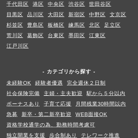
千代田区
港区
中央区
渋谷区
世田谷区
目黒区
品川区
大田区
新宿区
中野区
文京区
杉並区
豊島区
板橋区
練馬区
北区
足立区
荒川区
葛飾区
台東区
墨田区
江東区
江戸川区
カテゴリから探す
未経験OK
経験者優遇
完全週休２日制
社会保険完備
主婦・主夫歓迎
駅から５分以内
ボーナスあり
子育て応援
月間残業30時間以内
急募
新卒・第二新卒歓迎
WEB面接OK
資格学校通学の為、勤務時間考慮可
独立開業を支援
歩合制あり
テレワーク推進