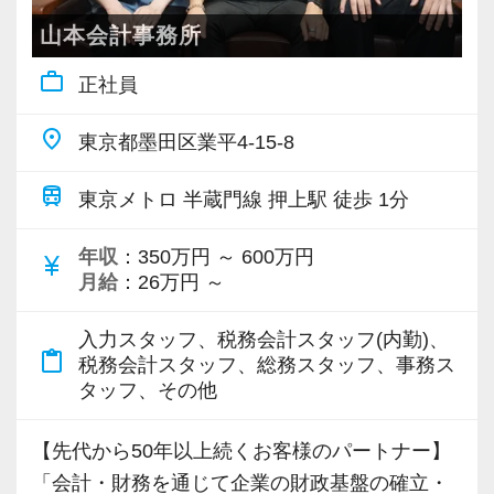
にチャレンジできる機会があり、さまざまな経
山本会計事務所
験を積みながら会計人として成長できる環境で
work_outline
正社員
す。
place
東京都墨田区業平4-15-8
＜働く環境＞
各種手当や退職金制度など福利厚生も整えてお
train
東京メトロ 半蔵門線 押上駅 徒歩 1分
り、安心して長く働ける環境づくりに力を入れ
ています。
年収
：350万円 ～ 600万円
currency_yen
月給
：26万円 ～
勤続年数の長いスタッフが多く、落ち着いた雰
囲気の中で仕事に取り組めることも魅力の一つ
入力スタッフ、税務会計スタッフ(内勤)、
です。
content_paste
税務会計スタッフ、総務スタッフ、事務ス
困ったことがあれば相談しやすい環境が整って
タッフ、その他
いるため、未経験の方も安心してスタートでき
ます。
【先代から50年以上続くお客様のパートナー】
「会計・財務を通じて企業の財政基盤の確立・