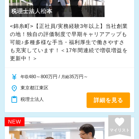
制をとっており、前任者や他のメンバーとも連
り、決算賞与として支給されます。
是非、私たちと一緒に「やりたいこと」を探し
税理士法人松本
携して対応できる環境があります。
年収1,000万円超の職員も複数在籍しておりま
てみませんか？
その結果、入社から6か月後には、自信をもって
す。
<錦糸町>【正社員/実務経験3年以上】当社創業
顧問先を訪問できるレベルに到達している人が
の地！独自の評価制度で早期キャリアアップも
■業務範囲例
多くいます。
【求める人材像】
可能♪多種多様な手当・福利厚生で働きやすさ
・会社設立相談・労務相談・融資相談・新規顧
しっかりと学び、着実に経験を積みながら、あ
も充実しています！＜17年間連続で増収増益を
・経営のプロフェッショナルを目指したい人
問先対応・部下のマネジメント・事業承継対
なたも気がつけば「経営のプロフェッショナ
更新中！＞
・継続して努力のできる体力のある人
応・贈与、譲渡所得対応・相続税申告書作成・
ル」になっているはずです。
・明るく素直な人
組織再編対応・顧問先DX支援・事業計画策定支
currency_yen
480～800万円 /
35万円～
年収
月給
援・MAP、MAS監査・民事信託・身元保証事
【税理士資格がなくても活躍できる／評価も給
1984年に創業以来、現在では1,200件以上の日
place
東京都江東区
業・建設業許可申請・不動産仲介、売買・
与も“実力”次第】
本全国のお客様から沢山のご相談を頂き、拡大
M&A・生損保コンサルティング・医業経営コン
content_paste
税理士法人
詳細を見る
私たちの職場に、「税理士補助」という言葉は
を続けています。
サルティング・金融商品仲介・資産運用等々。
ありません。
安定した経営基盤のもと、成長できる環境が整
favorite
年齢・性別・学歴、そして資格の有無に関係な
NEW
っています。
■キャリアプラン例
く、すべてのメンバーがプロとして活躍できる
マイリスト
是非、一緒に働きませんか！
「監査担当者＋得意分野」で活躍している職員
環境が整っています。