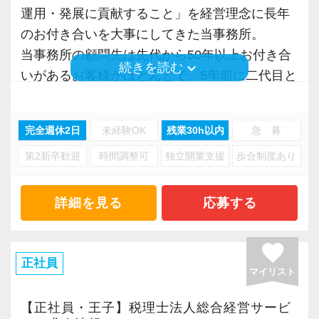
＜こんな方を歓迎します＞
運用・発展に貢献すること」を経営理念に長年
日商簿記3級をお持ちであれば、実務未経験の方
のお付き合いを大事にしてきた当事務所。
も歓迎します。
当事務所の顧問先は先代から50年以上お付き合
keyboard_arrow_down
続きを読む
いがあるお客様がほとんどで、5年前に二代目と
・会計業界でキャリアを築きたい
して引き継いだ後も、その関係を大切に守り続
・幅広い税務知識を身につけたい
けています。
完全週休2日
未経験OK
残業30h以内
急 募
・地域に根差した事務所で腰を据えて働きたい
法人・個人事業主合わせて120社ほどをサポート
第2新卒歓迎
時間調整可
独立開業支援
歩合制度あり
しており、顧問先からのご紹介で着実な実績を
という方をお待ちしています。
積み重ねている会計事務所です。
詳細を見る
応募する
経験者の方はもちろん、これから会計業界へチ
＜世代を超えた信頼関係を築いています＞
ャレンジしたい方も、ぜひご応募ください。
お客様との関係が長く続いているのは、裏表な
favorite
く情報を共有し合う姿勢を大切にしてきたから
正社員
マイリスト
だと考えています。
紹介でのご依頼も多く、日々の対応の積み重ね
【正社員・王子】税理士法人総合経営サービ