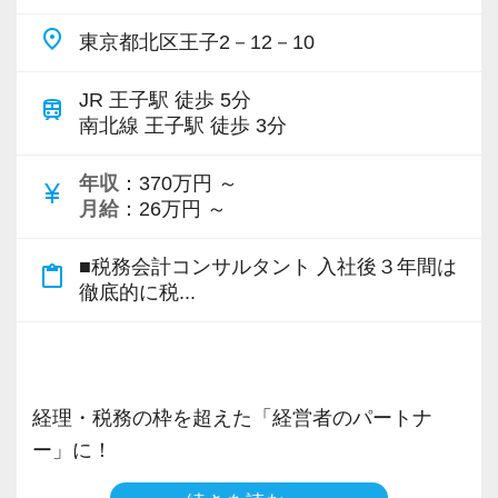
経理・簿記資格をお持ちであれば、税務会計業
place
東京都北区王子2－12－10
界の経験は問いません。
お手持ちのスキルや経験をさらに伸ばして学ん
JR 王子駅 徒歩 5分
train
でいく意欲があれば、順次お任せする業務を調
南北線 王子駅 徒歩 3分
整してスキルアップできるようサポートしま
年収
：370万円 ～
す。
currency_yen
月給
：26万円 ～
基本的な業務からスタートして、将来的にはお
客様への提案ができるよう着実な成長をしたい
■税務会計コンサルタント 入社後３年間は
content_paste
貴方をお手伝いします。
徹底的に税...
＜安心のステップアップ＞
▼STEP1 基礎学習・OJT
入社後は記帳代行や電話対応など、社内の基本
経理・税務の枠を超えた「経営者のパートナ
業務からスタート。
ー」に！
OJT形式で先輩が一つひとつ添削します。