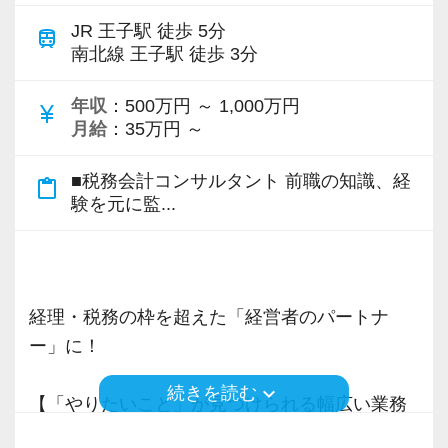
経営支援・税務相談
JR 王子駅 徒歩 5分
train
＼こんな方にぴったりな環境です！／
・会社設立相談・融資相談・事業計画の策定支
南北線 王子駅 徒歩 3分
☆ 業界未経験から税務会計業界にチャレンジし
援
たい
・決算書作成、MAS監査、MAP（経営計画サポ
年収
：500万円 ～ 1,000万円
currency_yen
☆ 専門知識を磨いてスキルアップをしたい
月給
：35万円 ～
ート）
☆ お客様と長く向き合う仕事にやりがいを感じ
人・組織に関するサポート
■税務会計コンサルタント 前職の知識、経
られる方
content_paste
・労務相談・部下のマネジメント・事業承継・
験を元に監...
☆ 経理から一歩進んだ知識・専門性を身につけ
組織再編
てみたい
・民事信託・相続税・贈与税・譲渡所得の対応
各種許認可・実務サポート
【少人数だからこその魅力が詰まった職場で
・新規顧問先対応・建設業許可申請・不動産売
経理・税務の枠を超えた「経営者のパートナ
す】
買仲介・M&A支援
ー」に！
人数が少ないからこそ、一人ひとりの顔が見え
金融・保険・資産形成
る距離感で仕事ができると考えています。
keyboard_arrow_down
続きを読む
・生損保コンサルティング・金融商品仲介・資
【「やりたいこと」が見つけられる幅広い業務
経験が十分でなくてもかまいません。
産運用の相談対応
／多彩なキャリアプランが存在します】
お客様と誠実に向き合う姿勢さえあれば、着実