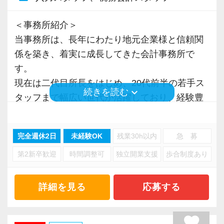
＜事務所紹介＞
当事務所は、長年にわたり地元企業様と信頼関
係を築き、着実に成長してきた会計事務所で
す。
現在は二代目所長をはじめ、20代前半の若手ス
keyboard_arrow_down
続きを読む
タッフまで幅広い世代が活躍しており、経験豊
富なベテランから知識やノウハウを学べる環境
があります。
完全週休2日
未経験OK
残業30h以内
急 募
勤続年数の長いスタッフが多く、腰を据えて働
第2新卒歓迎
時間調整可
独立開業支援
歩合制度あり
ける職場であることも当事務所の特徴です。
私たちが大切にしているのは、「やるべきこと
詳細を見る
応募する
をきちんとやる」というシンプルな考え方で
す。
favorite