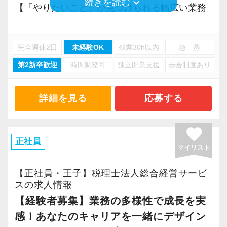
keyboard_arrow_down
続きを読む
【「やりたいこと」が見つけられる幅広い業務
▼STEP2 内務業務にチャレンジ
／多彩なキャリアプランが存在します】
記帳代行や申告書作成・簡単なメール対応な
私たちが目指すのは、「経営のプロフェッショ
完全週休2日
未経験OK
残業30h以内
急 募
ど、内務業務に少しずつトライ。
ナル」。
基礎から専門知識を深めていきましょう。
第2新卒歓迎
時間調整可
独立開業支援
歩合制度あり
それは単に「経営ができる人」ではありませ
ん。
▼STEP3 先輩が適宜フォロー
経営者が抱えるあらゆる悩みに寄り添い、解決
詳細を見る
応募する
先輩からフィードバックを受けながらステップ
へ導く存在でありたい――そんな強い想いが、
アップ。
この言葉には込められています。
favorite
ベテランスタッフによるフォロー体制を整えて
税務会計は経営と深く結びついています。
正社員
マイリスト
いるので、困りごとはいつでも相談可能。
だからこそ、まずは3年間、税務会計の現場で徹
貴方の成長をしっかりカバーします！
底的に経験を積みます。
【正社員・王子】税理士法人総合経営サービ
顧問先の課題に触れ、共に考え、向き合うなか
スの求人情報
＜事務所内のメンバー構成＞
で、自分の「やりたいこと」や「得意なこと」
【経験者募集】業務の多様性で成長を実
現在の配属先は7名体制(男性5名・女性2名、20
が自然と見えてくるはずです。
感！あなたのキャリアを一緒にデザイン
代〜70代)で、実際に未経験で入社したスタッフ