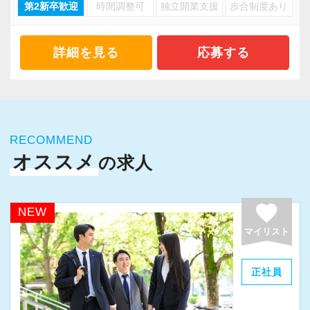
「税理士補助」、そんな言葉は私たちに存在し
第2新卒歓迎
時間調整可
独立開業支援
歩合制度あり
い、今の会社にやりがいを感じられない、未来
に】
ません。
を想像してもキャリアプランが思い浮かばな
社会人になってから、自ら進んで知識や経験を
全員が年齢、性別、学歴に関係なく活躍できる
い…等々、このように感じたことはあるのでは
詳細を見る
応募する
身につけるのは、想像以上に大変なことです。
職場となっており、多くの若手職員が活躍して
ないでしょうか。
私たちは、そんな不安を払拭するために、成長
います。
私たちが目指す姿は、「経営のプロフェッショ
をしっかりサポートする研修体制を整えていま
勿論、資格試験への挑戦は大歓迎で、CFP資格
ナル」です。
す。
を推奨しています。
決して「経営ができる」という意味ではなく、
毎朝8時から行う勉強会では、消費税の実務や決
RECOMMEND
CFP資格は税務、社労、保険、不動産、相続事
そこには「経営者の悩み事を何でも解決する」
算書の作成方法など、現場で役立つスキルを体
オススメ
の求人
業承継、金融資産運用の6分野から構成されてお
という強い想いがあります。
系的に学べます。
り、実務に役に立つ（お客様の役に立てる）資
税務会計は経営と切っても切れない関係のた
学んだ知識を確かなものにするために、定期的
格です。
favorite
め、3年間は徹底的に経験していきますが、顧問
NEW
に理解度確認のテストも行います。
また、資格の有無で給与が決定されるわけでは
先の様々な悩みに触れる内に、「やりたいこ
マイリスト
また、入社時には基礎から学べる研修があり、
ないため、頑張り次第で給与に差がついていき
と」がきっと見つかるはずです。
配属後は先輩社員や上司がマンツーマンでサポ
ます。
「やりたいこと」に打ち込んだことで、顧問先
正社員
ート。
一つの指標として、「担当者の売上」がありま
から感謝されたとき、それが「やりがい」とな
さらに、顧問先に対しては複数人で担当する体
すが、売上の金額に応じてインセンティブがあ
っていることが多いです。