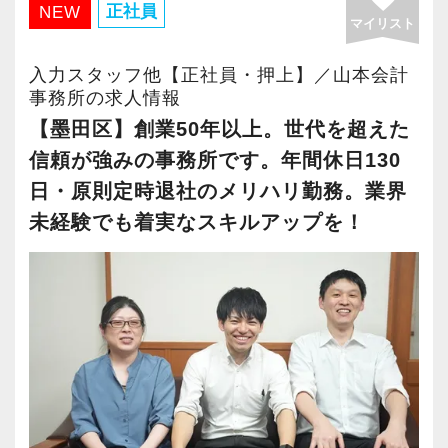
効率よく働き、余計なストレスを抱えず、安心
正社員
NEW
マイリスト
して長く活躍できる環境づくりを目指していま
す。
入力スタッフ他【正社員・押上】／山本会計
事務所の求人情報
一人ひとりの価値観やライフステージを尊重
【墨田区】創業50年以上。世代を超えた
し、会計人として成長したい方はもちろん、家
信頼が強みの事務所です。年間休日130
庭や子育てと両立しながら働きたい方も歓迎し
日・原則定時退社のメリハリ勤務。業界
ています。
未経験でも着実なスキルアップを！
＜仕事内容＞
まずは入力業務や仕訳業務を中心に、確定申
告・年末調整・申告書作成補助・決算業務など
からスタートしていただきます。
経験やスキルに応じて税務相談にも携わること
ができ、着実に業務の幅を広げていけます。
また、法人税だけでなく相続税など幅広い税目