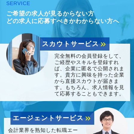
SERVICE
ご希望の求人が見るからない方
どの求人に応募すべきかわからない方へ
スカウトサービス
keyboard_double_arrow_right
完全無料の会員登録をして、
ご経歴やスキルを登録すれ
ば、企業に匿名で公開されま
す。貴方に興味を持った企業
から直接スカウトが届きま
す。もちろん、求人情報を見
て応募することもできます。
エージェントサービス
keyboard_double_arrow_right
会計業界を熟知した転職エー