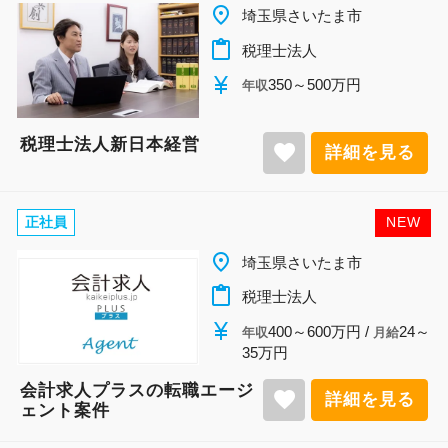
place
埼玉県さいたま市
content_paste
税理士法人
currency_yen
350～500万円
年収
税理士法人新日本経営
favorite
詳細を見る
正社員
NEW
place
埼玉県さいたま市
content_paste
税理士法人
currency_yen
400～600万円 /
24～
年収
月給
35万円
会計求人プラスの転職エージ
favorite
詳細を見る
ェント案件