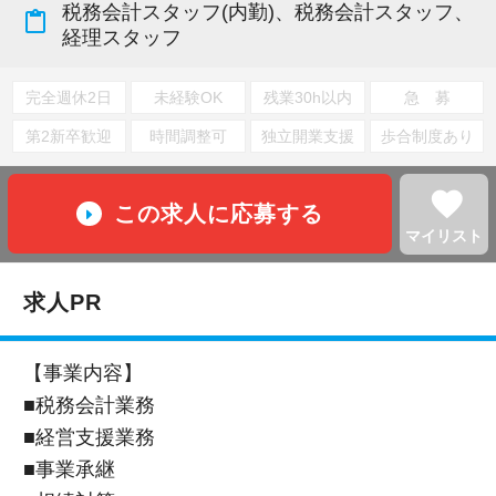
税務会計スタッフ(内勤)、税務会計スタッフ、
content_paste
経理スタッフ
完全週休2日
未経験OK
残業30h以内
急 募
第2新卒歓迎
時間調整可
独立開業支援
歩合制度あり
favorite
この求人に応募する
マイリスト
求人PR
【事業内容】
■税務会計業務
■経営支援業務
■事業承継