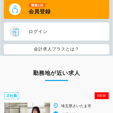
簡単1分
会員登録
ログイン
会計求人プラスとは？
勤務地が近い求人
正社員
NEW
place
埼玉県さいたま市