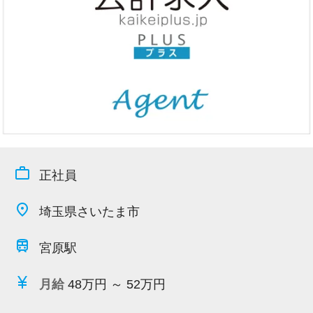
今すぐ会員登録
PC版サイトを見る
採用ご担当者様
work_outline
正社員
place
埼玉県さいたま市
train
宮原駅
currency_yen
月給
48万円 ～ 52万円