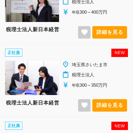
content_paste
税理士法人
currency_yen
300～400万円
年収
税理士法人新日本経営
favorite
詳細を見る
正社員
NEW
place
埼玉県さいたま市
content_paste
税理士法人
currency_yen
300～350万円
年収
税理士法人新日本経営
favorite
詳細を見る
正社員
NEW