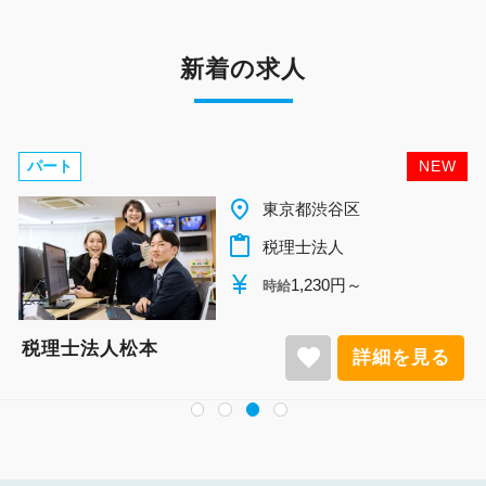
新着の求人
パート
NEW
place
千葉県柏市
content_paste
税理士法人
currency_yen
1,140円～
時給
税理士法人松本
favorite
詳細を見る