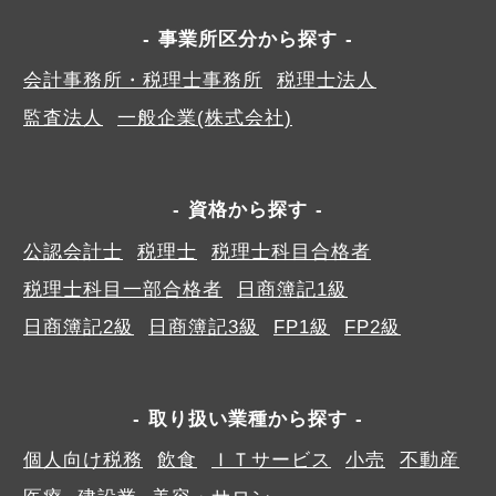
事業所区分から探す
会計事務所・税理士事務所
税理士法人
監査法人
一般企業(株式会社)
資格から探す
公認会計士
税理士
税理士科目合格者
税理士科目一部合格者
日商簿記1級
日商簿記2級
日商簿記3級
FP1級
FP2級
取り扱い業種から探す
個人向け税務
飲食
ＩＴサービス
小売
不動産