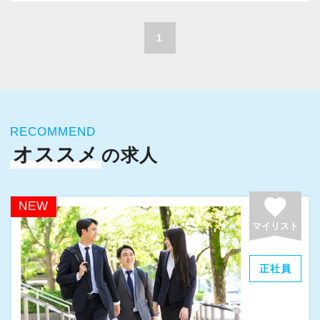
A. 上司や先輩に相談しやすく、風通しの良い職
積極的に推進しています。
場だと感じています。
職員一人ひとりの力がそのまま事業運営に直結
1
するところで、個人事務所ならではの面白さと
＜求める人材＞
実感が当事務所にはあります。
・税務経験を活かして成長したい方
新しいチャレンジが沢山ありますので、飽きる
・キャリアアップ志向のある方
ことなく経験を積み重ねることができます。
・主体的に業務を進められる方
RECOMMEND
・顧客対応や提案業務に挑戦したい方
オススメ
の求人
★職場の雰囲気★
・資産税など専門性を高めたい方
個人事務所ならではの自由な雰囲気で、気負い
・将来的にマネジメントに関わりたい方
なく業務に向かっています。
favorite
NEW
職員同士の距離も近く、先輩へ相談しながら業
マイリスト
＜まずはカジュアル面談へ＞
務を覚えていくことができます。
・事前に気軽な面談を実施
パソコン作業になりますので、目や脳が疲れた
正社員
・仕事内容やキャリアを相談可
ら、お茶やお菓子で糖分補給もしながら、作業
・ざっくばらんに質問OK
を進めています。
・納得後に選考へ進めます