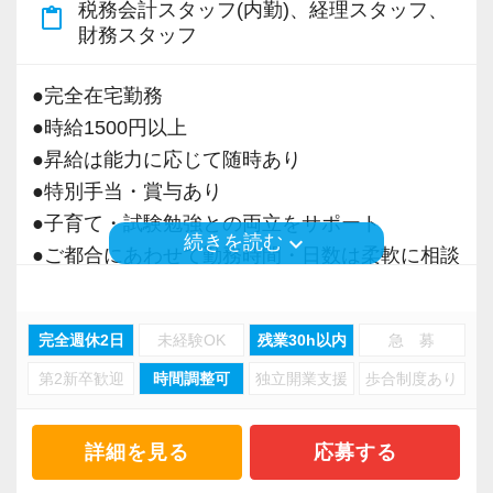
税務会計スタッフ(内勤)、経理スタッフ、
content_paste
＜募集の背景＞
財務スタッフ
・事業拡大に伴う増員募集
・組織力強化に向けた採用
●完全在宅勤務
・将来の中核人材を募集
●時給1500円以上
●昇給は能力に応じて随時あり
＜先輩スタッフの声＞
●特別手当・賞与あり
Q. 当事務所を選んだ理由は？
●子育て・試験勉強との両立をサポート
A. 幅広い業務を経験できる点に魅力を感じ、入
keyboard_arrow_down
続きを読む
●ご都合にあわせて勤務時間・日数は柔軟に相談
所を決めました。
可能
●正社員登用あり
Q. 実際に働いてみてどうですか？
完全週休2日
未経験OK
残業30h以内
急 募
A. さまざまな業務を任せてもらえるので、以前
第2新卒歓迎
時間調整可
独立開業支援
歩合制度あり
当事務所は、創業期や成長期の企業を中心に支
より成長スピードが上がったと感じています。
援を行っている事務所です。
現代では電子化が進んでいることから人も会社
詳細を見る
応募する
Q. 職場の雰囲気は？
も生産性が求められており、当事務所でもDXを