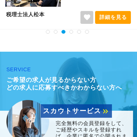
税理士法人松本
favorite
詳細を見る
SERVICE
ご希望の求人が見るからない方
どの求人に応募すべきかわからない方へ
スカウトサービス
keyboard_double_arrow_right
完全無料の会員登録をして、
ご経歴やスキルを登録すれ
ば、企業に匿名で公開されま