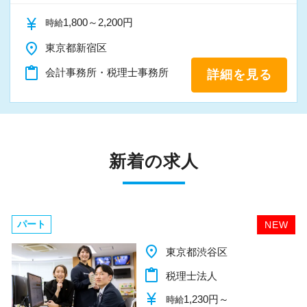
currency_yen
1,800～2,200円
時給
place
東京都新宿区
content_paste
会計事務所・税理士事務所
詳細を見る
新着の求人
パート
NEW
place
千葉県柏市
content_paste
税理士法人
currency_yen
1,140円～
時給