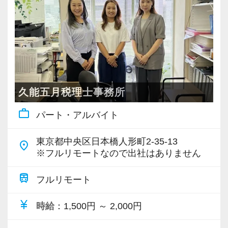
・個人～大企業まで幅広く経験可能
・税務顧問＋資産税に関与
・相続／事業承継／M&Aにも対応
＜成長中の税理士法人＞
・全国14拠点で事業展開
久能五月税理士事務所
・従業員240名以上に拡大
work_outline
パート・アルバイト
・会計・税務・財務・労務まで対応
・専門家が在籍しワンストップ支援
東京都中央区日本橋人形町2-35-13
place
※フルリモートなので出社はありません
＜学びを後押し＞
・書籍購入費／研修費は全額会社負担
train
フルリモート
・隔月で税法・実務の学習会あり
currency_yen
時給
：1,500円 ～ 2,000円
・資格取得を目指す社員が多数