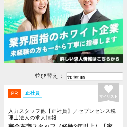
今すぐ会員登録
PC版サイトを見る
採用ご担当者様
並び替え：
favorite
正社員
PR
マイリスト
入力スタッフ他【正社員】／セブンセンス税
理士法人の求人情報
完全在宅スタッフ（経験3年以上）「家