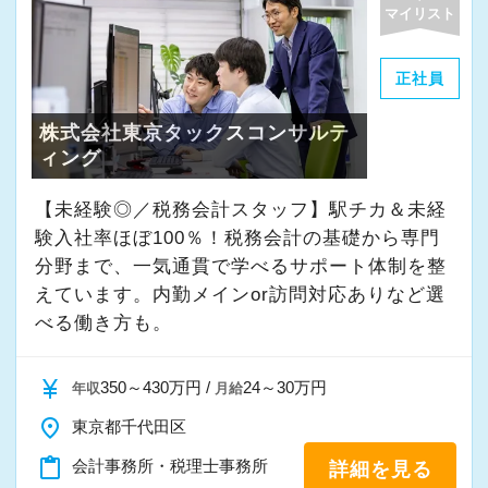
よく働ける環境づくりを大切にしています。
マイリスト
経験やスキルももちろん重要ですが、それ以上
に周囲への思いやりや感謝の気持ちを持ち、誠
正社員
実に仕事へ向き合える方と一緒に働きたいと考
株式会社東京タックスコンサルテ
えています。
ィング
・素直な姿勢で新しいことを学べる方
【未経験◎／税務会計スタッフ】駅チカ＆未経
・周囲と協力しながら業務を進められる方
験入社率ほぼ100％！税務会計の基礎から専門
・お客様や仲間に対して誠実に対応できる方
分野まで、一気通貫で学べるサポート体制を整
・成長意欲を持ち、前向きにチャレンジできる
えています。内勤メインor訪問対応ありなど選
方
べる働き方も。
また、当事務所ではDX化や業務改善などにも積
currency_yen
350～430万円 /
24～30万円
年収
月給
極的に取り組んでいます。
place
東京都千代田区
content_paste
会計事務所・税理士事務所
詳細を見る
「まずはやってみる」