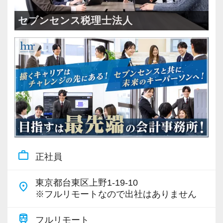
＜成長中の税理士法人＞
・全国14拠点で事業展開
セブンセンス税理士法人
・従業員240名以上に拡大
・会計・税務・財務・労務まで対応
・専門家が在籍しワンストップ支援
＜学びを後押し＞
・書籍購入費／研修費は全額会社負担
・隔月で税法・実務の学習会あり
・資格取得を目指す社員が多数
work_outline
正社員
＜募集の背景＞
・事業拡大に伴う増員募集
東京都台東区上野1-19-10
place
・組織力強化に向けた採用
※フルリモートなので出社はありません
・将来の中核人材を募集
train
フルリモート