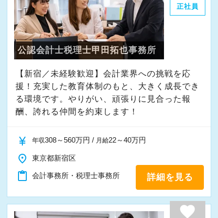
正社員
・その他付随する業務
これまでの会計事務所や経理経験を活かしてご
公認会計士税理士甲田拓也事務所
活躍いただけます。
【新宿／未経験歓迎】会計業界への挑戦を応
また、経験やスキルに応じて徐々に担当する業
援！充実した教育体制のもと、大きく成長でき
務の幅を広げていただきます。
る環境です。やりがい、頑張りに見合った報
将来的には申告書レビューなど、専門性を高め
酬、誇れる仲間を約束します！
られる業務にも携わることが可能です。
どこでも通用する実務スキルを身につけなが
currency_yen
308～560万円 /
22～40万円
年収
月給
ら、着実にスキルアップできる環境です。
place
東京都新宿区
content_paste
会計事務所・税理士事務所
詳細を見る
★当事務所ではこんな方をお待ちしています！
★
当事務所では、職員同士が協力しながら気持ち
favorite