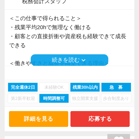
税務会計スタッフ
＜この仕事で得られること＞
・残業平均20hで無理なく働ける
・顧客との直接折衝や資産税も経験できて成長
できる
keyboard_arrow_down
続きを読む
＜働きやすさと成長を両立できる理由＞
・入力業務はアシスタントが担当
・分業体制で業務負担を軽減
完全週休2日
未経験OK
残業30h以内
急 募
・顧客対応や提案業務に集中可能
第2新卒歓迎
時間調整可
独立開業支援
歩合制度あり
・資産税や相続など専門性の高い案件あり
・顧客と直接折衝する機会が豊富
・経験値が自然と積み上がる環境
詳細を見る
応募する
＜働きやすい環境＞