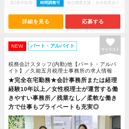
・キャリアアップ志向のある方
第2新卒歓迎
時間調整可
独立開業支援
歩合制度あり
・資産税や相続など専門性の高い案件あり
・主体的に業務を進められる方
・顧客と直接折衝する機会が豊富
・顧客対応や提案業務に挑戦したい方
・経験値が自然と積み上がる環境
詳細を見る
応募する
・資産税など専門性を高めたい方
・将来的にマネジメントに関わりたい方
＜働きやすい環境＞
favorite
・有給取得率90％以上
パート・アルバイト
NEW
マイリスト
＜まずはカジュアル面談へ＞
・年間休日125日以上
・事前に気軽な面談を実施
・繁忙期も月30～40h程度
税務会計スタッフ(内勤)他【パート・アルバ
・仕事内容やキャリアを相談可
・男性の育休取得率100％
イト】／久能五月税理士事務所の求人情報
・ざっくばらんに質問OK
・テレワーク導入済み
★完全在宅勤務★会計事務所または経理
・納得後に選考へ進めます
・全席デュアルモニタ完備
経験10年以上／女性税理士が運営する働
・入社時期は柔軟に対応
きやすい事務所／残業なし／柔軟な働き
・半年～1年の調整も可能
＜幅広い経験・成長環境＞
方で仕事もプライベートも充実◎
・クライアント2500社以上
まずはカジュアル面談からでも歓迎です
・9割が紹介の安定基盤
「応募する」からお気軽にご連絡ください。
・一般企業～医療・学校法人まで対応