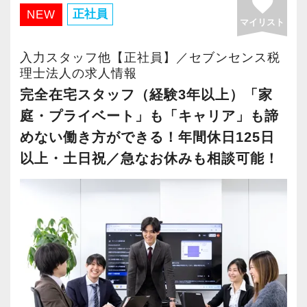
favorite
・有給取得率90％以上
正社員
NEW
マイリスト
・年間休日125日以上
・繁忙期も月30～40h程度
入力スタッフ他【正社員】／セブンセンス税
・男性の育休取得率100％
理士法人の求人情報
・テレワーク導入済み
完全在宅スタッフ（経験3年以上）「家
・全席デュアルモニタ完備
庭・プライベート」も「キャリア」も諦
めない働き方ができる！年間休日125日
＜幅広い経験・成長環境＞
以上・土日祝／急なお休みも相談可能！
・クライアント2500社以上
・9割が紹介の安定基盤
・一般企業～医療・学校法人まで対応
・個人～大企業まで幅広く経験可能
・税務顧問＋資産税に関与
・相続／事業承継／M&Aにも対応