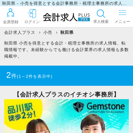
秋田県 - 小売を得意とする会計事務所・税理士事務所の求人・転職情報
求人検索
会員登録
ログイン
会計求人プラス
小売
秋田県
秋田県 小売を得意とする会計・税理士事務所の求人情報、転
ログイン
職情報です。未経験からでも働ける会計業界の求人情報も多数
掲載中。
最近見た求人
2
件
(1～2件を表示中)
マイリスト
【会計求人プラスのイチオシ事務所】
お問い合わせ