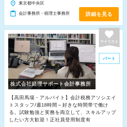
place
東京都中央区
content_paste
会計事務所・税理士事務所
詳細を見る
favorite
マイリスト
パート
株式会社経理サポート会計事務所
【高田馬場・アルバイト】会計税務アソシエイ
トスタッフ/週18時間～好きな時間帯で働け
る。試験勉強と実務を両立して、スキルアップ
したい方大歓迎！正社員登用制度有