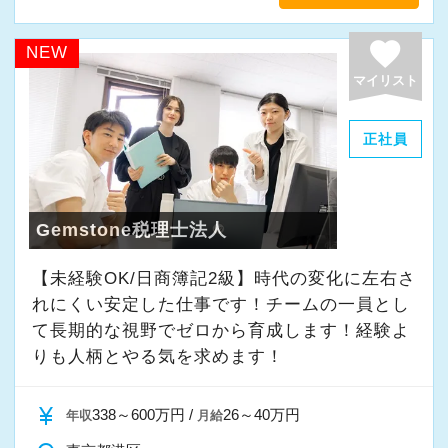
「新しいことにも前向きに挑戦してみる」
favorite
NEW
そんな姿勢をお持ちの方であれば、経験を活か
マイリスト
しながらさらに成長できる環境です。
一緒に学び、成長しながら、お客様のお役に立
正社員
てる仕事をしていきませんか。
★事務所の理念★
Gemstone税理士法人
～事業の発展に寄与するために、公正で健全な
【未経験OK/日商簿記2級】時代の変化に左右さ
会計・税務を通じて、貢献できる価値を提供
れにくい安定した仕事です！チームの一員とし
し、人生豊かで幸せになるための力となること
て⻑期的な視野でゼロから育成します！経験よ
～
りも人柄とやる気を求めます！
当事務所では、経営者やそこで働く社員の皆さ
まがより良い未来を実現できるよう、日々業務
currency_yen
338～600万円 /
26～40万円
年収
月給
に取り組んでいます。