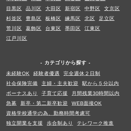
目黒区
品川区
大田区
新宿区
中野区
文京区
杉並区
豊島区
板橋区
練馬区
北区
足立区
荒川区
葛飾区
台東区
墨田区
江東区
江戸川区
カテゴリから探す
未経験OK
経験者優遇
完全週休２日制
社会保険完備
主婦・主夫歓迎
駅から５分以内
ボーナスあり
子育て応援
月間残業30時間以内
急募
新卒・第二新卒歓迎
WEB面接OK
資格学校通学の為、勤務時間考慮可
独立開業を支援
歩合制あり
テレワーク推進