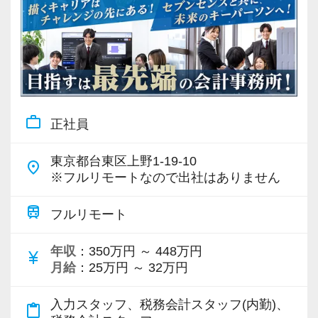
work_outline
正社員
東京都台東区上野1-19-10
place
※フルリモートなので出社はありません
train
フルリモート
年収
：350万円 ～ 448万円
currency_yen
月給
：25万円 ～ 32万円
入力スタッフ、税務会計スタッフ(内勤)、
content_paste