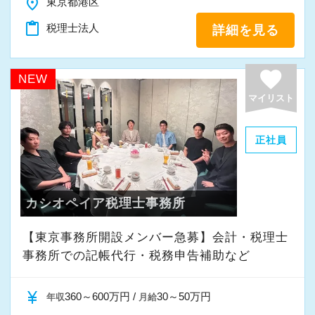
place
東京都港区
また、職員一人ひとりが仕事にやりがいや成長
を感じながら、安心して長く働ける事務所であ
content_paste
税理士法人
詳細を見る
りたいと考えています。
favorite
NEW
私たちと一緒に成長しながら働いてみません
マイリスト
か。
ご応募をお待ちしております！
正社員
カシオペイア税理士事務所
【東京事務所開設メンバー急募】会計・税理士
事務所での記帳代行・税務申告補助など
currency_yen
360～600万円 /
30～50万円
年収
月給