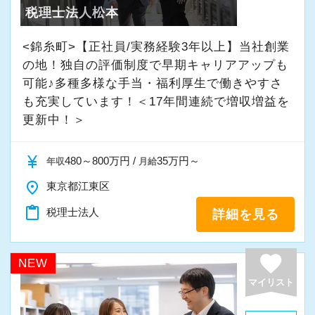
税理士法人松本
・入社時期は柔軟に対応
★入社後の仕事内容★
・半年～1年の調整も可能
業務時間内は、事務所内スタッフともやりとり
<錦糸町>【正社員/実務経験3年以上】当社創業
して頂きながら、
の地！独自の評価制度で早期キャリアアップも
まずはカジュアル面談からでも歓迎です
完全在宅会計スタッフとして、会計業務全般を
可能♪多種多様な手当・福利厚生で働きやすさ
「応募する」からお気軽にご連絡ください。
も充実しています！＜17年間連続で増収増益を
お任せします。
更新中！＞
【具体的な業務】
currency_yen
480～800万円 /
35万円～
年収
月給
・記帳代行
・確定申告業務
place
東京都江東区
・年末調整業務
content_paste
税理士法人
詳細を見る
・申告書作成補助
・決算業務
favorite
NEW
・Excelを使用した集計、Wordでの文書作成
マイリスト
・資料やデータの整理
・電話、メール対応