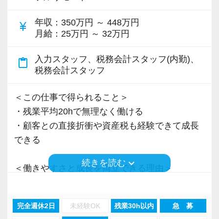
＜先輩スタッフの声＞
年収
：350万円 ～ 448万円
Q. 当事務所を選んだ理由は？
currency_yen
月給
：25万円 ～ 32万円
A. 幅広い業務を経験できる点に魅力を感じ、入
所を決めました。
入力スタッフ、税務会計スタッフ(内勤)、
content_paste
税務会計スタッフ
Q. 実際に働いてみてどうですか？
A. さまざまな業務を任せてもらえるので、以前
＜この仕事で得られること＞
より成長スピードが上がったと感じています。
・残業平均20hで無理なく働ける
・顧客との直接折衝や資産税も経験できて成長
Q. 職場の雰囲気は？
できる
A. 上司や先輩に相談しやすく、風通しの良い職
keyboard_arrow_down
続きを読む
場だと感じています。
＜働きやすさと成長を両立できる理由＞
・入力業務はアシスタントが担当
＜求める人材＞
・分業体制で業務負担を軽減
完全週休2日
未経験OK
残業30h以内
急 募
・税務経験を活かして成長したい方
・顧客対応や提案業務に集中可能