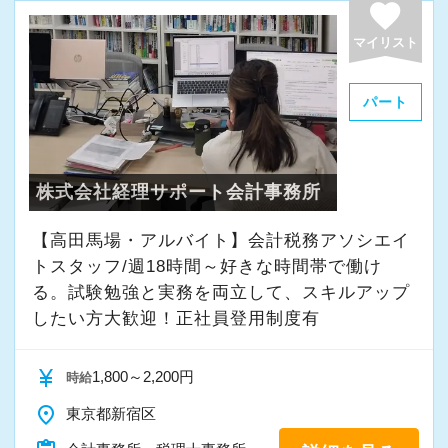
＜ビジネス手当＞
favorite
（５）充実したデスクワーク環境
年間5,000円のビジネス手当を支給してい
ダブルモニターにより快適に仕事を行え
マイリスト
ます。
ます。
自分専用のマウスやキーボードなどの購
キントーンによるスケジュール管理、
パート
入に利用できます。
チャットワークによるコミュニケーショ
ンが根強いている職場です。
（９）オフィスカジュアルを導入
株式会社経理サポート会計事務所
オフィスカジュアルを導入しています！
（６）事務所内イベント
【高田馬場・アルバイト】会計税務アソシエイ
毎月 ランチミーティングを実施
＼こんな方、大歓迎／
トスタッフ/週18時間～好きな時間帯で働け
１人2,000円まで補助されますの
る。試験勉強と実務を両立して、スキルアップ
【積極的に学びたい方】
で、ちょっとお高めのランチが食べられます！
したい方大歓迎！正社員登用制度有
新しい分野で日々学ぶことがたくさんある
板橋の素敵なお店を開拓してくだ
ため、自分自身が大きく成長していくのを実感
さい。
currency_yen
1,800～2,200円
できます。
時給
自ら学びとる積極的な姿勢を持つ方、大歓
place
東京都新宿区
１２月 忘年会
迎です！