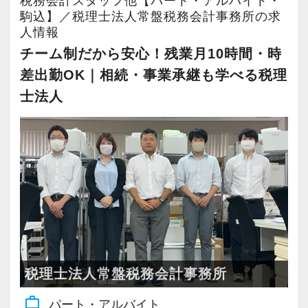
税務会計スタッフ他【パート・アルバイト・
それを大切にしている職場です。
駒込】／税理士法人常盤税務会計事務所の求
人情報
チーム制だから安心！残業月10時間・時
■ 製造部門（入力専属チーム）でのお仕事
差出勤OK｜相続・事業承継も学べる税理
入所後は、会計データ部（製造部門）に所属し
ていただきます。
士法人
現在10名以上が在籍する、入力専属のチームで
す。
主な業務は、
・会計データの入力補助
・資料のスキャンや整理
・電話応対
税理士法人常盤税務会計事務所
・請求書の郵送 など
work_outline
パート・アルバイト