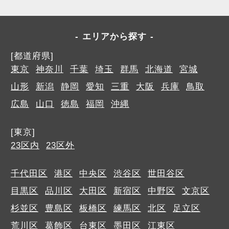
法について学ぶことができます。
お客様の笑顔にふれながら自分自身の成長を
感じることができる、やりがいのある職場で
エリアから探す
す。
[都道府県]
ぜひ、一緒に事務所を盛り上げていきましょ
東京
神奈川
千葉
埼玉
群馬
北海道
宮城
う！
山形
新潟
静岡
愛知
三重
大阪
兵庫
鳥取
広島
山口
徳島
福岡
沖縄
リクルートサイトはこちら：
https://www.wishkaikei.site/
[東京]
23区内
23区外
千代田区
港区
中央区
渋谷区
世田谷区
目黒区
品川区
大田区
新宿区
中野区
文京区
杉並区
豊島区
板橋区
練馬区
北区
足立区
荒川区
葛飾区
台東区
墨田区
江東区