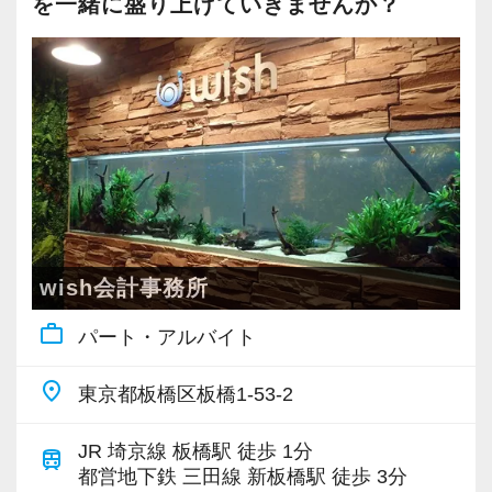
を一緒に盛り上げていきませんか？
・池袋駅C9出口より徒歩1分
―――【1】 家庭や勉強との両立を応援！「柔
軟なシフト・お休み相談」
ライフステージが変わっても働き続けられる環
パート・アルバイトの方にとって、最も大切な
境づくりを行っています。
のは「無理なく続けられること」だと考えてい
ます。
■ 最後に
そのため、週3日〜、1日5時間〜といった柔軟な
限られた時間の中でも、誰かの役に立てる仕事
シフト調整が可能です。
がしたい。
もちろん、「扶養内勤務」のご相談も大歓迎。
お子様の学校行事や急な体調不良によるスケジ
wish会計事務所
丁寧に、誠実に仕事に取り組める方をお待ちし
ュール変更、税理士試験前のまとまった休暇取
work_outline
ています。
パート・アルバイト
得などにも柔軟に対応しています。
有給休暇の取得率も80％以上を誇り、お互いに
place
東京都板橋区板橋1-53-2
☆★リクルートサイトはこちら★☆
休みをフォローし合う温かい文化が根付いてい
https://na-tax.jp/recruit/
ます。
JR 埼京線 板橋駅 徒歩 1分
train
都営地下鉄 三田線 新板橋駅 徒歩 3分