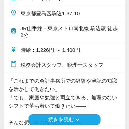
入力業務が未経験でも問題ありません。
先輩スタッフが丁寧にOJTでサポートします。
place
東京都豊島区駒込1-37-10
簿記の資格や会計業務の経験をお持ちの方も歓
JR山手線・東京メトロ南北線 駒込駅 徒歩
train
2分
迎します。
スキルや経験を活かして活躍いただける環境で
currency_yen
時給
：1,226円 ～ 1,400円
す。
content_paste
税務会計スタッフ、税理士スタッフ
同じ業務を担当するメンバーが多いため、
「これまでの会計事務所での経験や簿記の知識
・分からないことをすぐ聞ける
を活かして働きたい」
・急なお休みでもフォローし合える
「でも、家庭や勉強と両立できる、無理のない
・業務が属人化しない
シフトで落ち着いて働きたい――」
keyboard_arrow_down
安心して働ける体制が整っています。
続きを読む
そんな想いをお持ちのあなたへ。