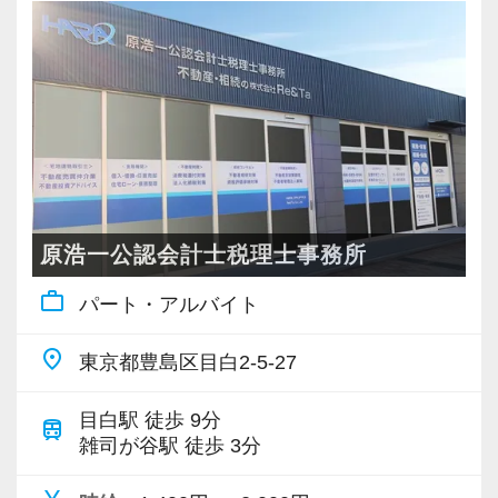
原浩一公認会計士税理士事務所
work_outline
パート・アルバイト
place
東京都豊島区目白2-5-27
目白駅 徒歩 9分
train
雑司が谷駅 徒歩 3分