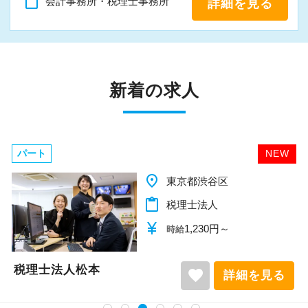
content_paste
毎年ビンゴ大会を実施！事前に欲
会計事務所・税理士事務所
詳細を見る
しいものを申請できます。
【人と話すことが好きな方】
弊所はチームワークを大切にしています。
４月 確定申告打ち上げ懇親会
わからない事は、すぐに聞ける環境です。
確定申告お疲れ様でした～！ちょ
新着の求人
っと高級なお店で食事会をしています。
日々の雑談の中から改善点も見つかってお
り、
９月 入所式
「もっとこうしたら良くなると思う」「こ
パート
NEW
入所式後は、社員懇親会で親交を
うしたら効率的だった！」などなど
place
深めています。
千葉県柏市
意見も言いやすい環境です。
content_paste
税理士法人
（７）研修
currency_yen
1,140円～
時給
人とコミュニケーションをとることが好き
​育成・研修には自信があります！
な方、お待ちしております！
朝の勉強会（税務通信・月刊税理）や
税理士法人松本
favorite
詳細を見る
毎週のＤＶＤ研修会、ビズアップオンデ
【最後に】
マンド研修 等々