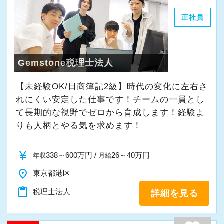
毎年ビンゴ大会を実施！事前に欲
正社員
（１）コミュニケーション抜群の明るい仲間
しいものを申請できます。
チームワークを大事にし、皆で楽しく働
けることを第一に考えています。
４月 確定申告打ち上げ懇親会
Gemstone税理士法人
チームの雰囲気を盛り上げてくれる明る
確定申告お疲れ様でした～！高級
い方、大歓迎です！
なお店で食事会をしています。
【未経験OK/日商簿記2級】時代の変化に左右さ
れにくい安定した仕事です！チームの一員とし
（２）カフェのようなおしゃれな事務所
て⻑期的な視野でゼロから育成します！経験よ
９月 入所式
入り口には大きな水槽を置いて、お客様
りも人柄とやる気を求めます！
入所式後は、社員懇親会で親交を
をお迎えしています。
深めています。
応接室は、森・海・和と３つのテーマに
currency_yen
338～600万円 /
26～40万円
年収
月給
基づいて構成されており、
place
（７）研修
東京都港区
お客様もスタッフもくつろげる雰囲気を
​育成・研修には自信があります！
content_paste
税理士法人
詳細を見る
大事にしています。
朝の勉強会（税務通信・月刊税理）や
毎週のＤＶＤ研修会、ビズアップオンデ
（３）休憩は業務の都合に合わせて取得可能