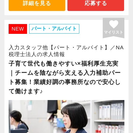
豊富な案件を取り扱ってますので、幅広い経験
詳細を見る
応募する
を積むことができ、成長機会が多い事務所で
す。
favorite
パート・アルバイト
NEW
マイリスト
＜求める人物＞
当事務所はお客様の身近に立ち、常に事業の将
入力スタッフ他【パート・アルバイト】／NA
来を思い描きながら経営されてるお客様を支援
税理士法人の求人情報
できるよう、どのようなことも分かりやすく説
子育て世代も働きやすい×福利厚生充実
明し丁寧なサービスを提供することで、お客様
｜チームを陰ながら支える入力補助パー
から「支持される存在」を目指しています。
ト募集！業績好調の事務所なので安心し
ただ業務をこなすのではなく、相手の立場に立
て働けます♪
って物事を考える事が大切です。
「人に誠実を尽くす」事ができる方なら、すぐ
に活躍できる環境です。
＜社員育成＞