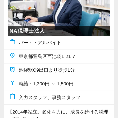
多様化する顧客ニーズに応えるため、税理士業
界全体が日々アップデートする必要がありま
す。
クライアントの期待にしっかりと応えることの
NA税理士法人
できるプロフェッショナルへと育成するための
work_outline
パート・アルバイト
教育制度があります。
【具体的には】
place
東京都豊島区西池袋1-21-7
大原の会計事務所講座や税務研究会Webセミナ
ーをご自宅でいつでも受講でき、各自のライフ
train
池袋駅C9出口より徒歩1分
スタイルに合わせた勉強ができるようになって
います。
currency_yen
時給
：1,300円 ～ 1,500円
また、各拠点の事務所合同研修を開催しており
content_paste
入力スタッフ、事務スタッフ
参考資料や動画を使った研修を行っておりま
す。（自由参加）
【2014年設立。変化を力に、成長を続ける税理