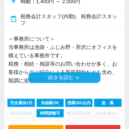
currency_yen
時給
：1,400円 ～ 2,000円
税務会計スタッフ(内勤)、税務会計スタッ
content_paste
フ
＜事務所について＞
当事務所は池袋・ふじみ野・所沢にオフィスを
構えている事務所です。
税務・相続・相談等のお問い合わせが多く、お
客様からのご紹介による新規契約なども含め、
keyboard_arrow_down
続きを読む
順調に規模を拡⼤しています。
＜事務所の特徴＞
完全週休2日
未経験OK
残業30h以内
急 募
多種多様な業種のお客様や成長途中のお客様を
第2新卒歓迎
時間調整可
独立開業支援
歩合制度あり
サポートする事が多く、業務を通してお客様と
共に成長しています。