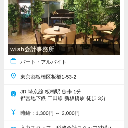
私たちが採用において何よりも大切にしている
のは、現在のスキルや過去の経験年数ではあり
（２）電話応対
ません。
各担当者への電話の取次をお願いしてお
お客様に対して、そして一緒に働く仲間に対し
ります。
て、真面目で前向きに、誠実に向き合える「人
お客様からの質問は、各担当がお答えし
柄」や「ヤル気」です。
ますので、用件を聞いて頂ければ問題ありませ
wish会計事務所
ん。
work_outline
今はパートとして短時間で働き、将来的にお子
パート・アルバイト
様の手が離れたタイミングや、試験が落ち着い
（３）来客対応（お茶出し）
place
東京都板橋区板橋1-53-2
たタイミングで「正社員としてステップアップ
弊所は綺麗な内装が特徴ということもあ
したい」というご希望があれば、正社員登用制
り、来所での打合せが多い事務所です。
JR 埼京線 板橋駅 徒歩 1分
train
度を通じて積極的にキャリアアップを応援しま
打合せのお客様がご来所された際には、
都営地下鉄 三田線 新板橋駅 徒歩 3分
す。
お茶出しをお願いしております。
currency_yen
当事務所は、退職金制度や、個人の資産形成を
時給
：1,300円 ～ 2,000円
国が後押しする【企業型確定拠出年金（企業型
（４）その他一般事務
入力スタッフ、税務会計スタッフ(内勤)、