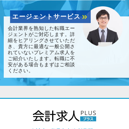
年間5,000円のビジネス手当を支給してい
ます。
エージェントサービス
keyboard_double_arrow_right
自分専用のマウスやキーボードなどの購
入に利用できます。
会計業界を熟知した転職エー
ジェントがご対応します。詳
細をヒアリングさせていただ
（９）オフィスカジュアルを導入
き、貴方に最適な一般公開さ
オフィスカジュアルを導入しています！
れていないプレミアム求人を
ご紹介いたします。転職に不
安がある場合もまずはご相談
＼こんな方、大歓迎／
ください。
【税理士事務所・会計事務所でのご経験がある
方】
業界でも数少ない「大家さん専門事務所」
を展開
不動産オーナー様に特化した税務サービス
は、業界でもまだ数少ないサービスで、
今後もさらなるニーズが見込まれる成長分