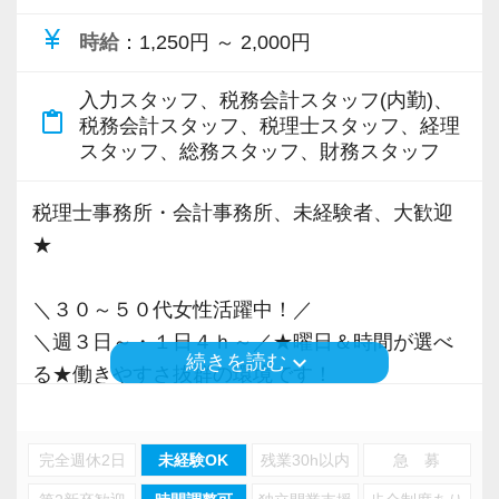
―――【2】 1人で抱え込ませない「チーム制」
currency_yen
時給
：1,250円 ～ 2,000円
と「抜群の聞きやすさ」
アシスタントの方に、過度な業務や責任を押し
入力スタッフ、税務会計スタッフ(内勤)、
付けることは絶対にしません。
content_paste
税務会計スタッフ、税理士スタッフ、経理
誰もが安心して業務に取り組めるよう「チーム
スタッフ、総務スタッフ、財務スタッフ
制」によるサポート体制を構築しています。
週1回のチームミーティングでは、業務の進捗を
税理士事務所・会計事務所、未経験者、大歓迎
共有するだけでなく、「今困っていること」を
★
全員でクリアにしていきます。
代表の大山を含め、全員の距離が近く、日常的
＼３０～５０代女性活躍中！／
に「ちょっといいですか？」とデスク越しに声
＼週３日～・１日４ｈ～／★曜日＆時間が選べ
keyboard_arrow_down
続きを読む
を掛け合える温かで穏やかな雰囲気が自慢で
る★働きやすさ抜群の環境です！
す。
「質問しづらくて一人で悩む」というストレス
板橋区にある不動産専門の会計事務所です！
完全週休2日
未経験OK
残業30h以内
急 募
とは無縁の職場です。
お客様は不動産投資をされている方がメインな