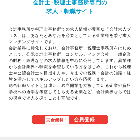
会計士･税理士事務所専門の
野です。
求人・転職サイト
実務にたっぷりふれながら、相続税・法人
会計事務所や税理士事務所での求人情報が豊富な「会計求人プ
税・所得税などの資産税をバランスよく学ぶこ
ラス」は、あなたとあなたを必要としている企業様を繋ぐ求人
マッチングサイトです。
とができます。
会計業界に特化しており、会計事務所、税理士事務所をはじめ
として、公認会計士事務所、コンサルティング会社、一般企業
【積極的に学びたい方】
の財務・経理などの求人情報を中心に公開しています。異業種
から会計業界へ転職を希望している方をはじめ、これから税理
新しい分野で日々学ぶことがたくさんある
士や公認会計士を目指す方や、今までの税務・会計の知識・経
ため、自分自身が大きく成長していくのを実感
験を活かしてスキルアップしたい方を応援します。
総合転職サイトとは違い、独立開業を支援している企業や資格
できます。
学校への通学を考慮してもらえる企業など、会計業界ならでは
自ら学びとる積極的な姿勢を持つ方、大歓
の視点で求人を探すことも可能です。
迎です！
会員登録
完全無料！
【最後に】
伸び盛りの活気ある事務所で、さまざまな税