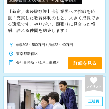
事務作業をお願いしております。
（３）休憩は業務の都合に合わせて取得可能
【新宿／未経験歓迎】会計業界への挑戦を応
昼休み休憩は、業務の都合に合わせて好
＼POINT／
援！充実した教育体制のもと、大きく成長でき
きな時間に取得できます。
【選べるワークスタイル】
る環境です。やりがい、頑張りに見合った報
ピークの時間帯をずらして、静かに休憩
理想のワークスタイルは人それぞれですね！
酬、誇れる仲間を約束します！
を取ることができますよ！
「まだまだ子育て真っ最中！週４日程度×時短
currency_yen
で働きたい！」
308～560万円 /
22～40万円
年収
月給
（４）テレワーク環境
「扶養を外れてしっかり稼ぎたい！」
place
東京都新宿区
ご家庭の事情で、今日はテレワークで働
content_paste
きたい！
会計事務所・税理士事務所
詳細を見る
《wish会計事務所》ならどの働き方も大歓迎
ケガをしてしまい、通勤が難しい！
☆
favorite
あなたのライススタイルに合わせた働き方が
そんな時でも、自宅で快適にテレワーク
実現できます！
マイリスト
ができます。
（業務に慣れていただくため、入社半年
勤務は週３日～・１日４時間からOK！
正社員
間は出社が基本です。）
社員もフレックス制を導入するなど、柔軟な