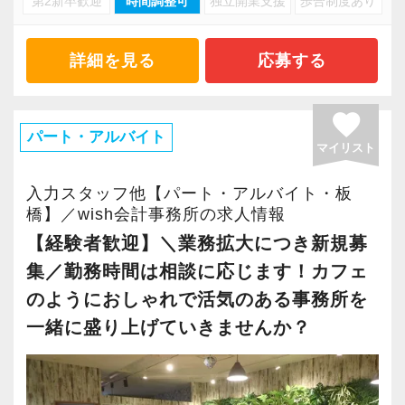
第2新卒歓迎
時間調整可
独立開業支援
歩合制度あり
ので、不動産管理会社の入力業務が主になりま
―――【3】 豊富な法人案件を支える、やりが
す！
いのあるデスクワーク
開業から10年、更なるご依頼の増加に伴い、新
詳細を見る
応募する
当事務所の顧問先は、IT、飲食、小売、不動
たな仲間を募集します☆
産、建設、製造業など、非常にバラエティ豊か
favorite
です。
＼POINT／
パート・アルバイト
マイリスト
様々な業種や規模の法人のお客様のデータを扱
【仕事内容】
うため、これまでの仕訳入力や事務の経験を存
（１）会計ソフトへの入力業務、申告書作成
入力スタッフ他【パート・アルバイト・板
分に活かしながら、さらに一歩進んだ実務知識
（弥生会計・TKC）
橋】／wish会計事務所の求人情報
に触れることができます。
入所後は、基本的に不動産管理会社の入
【経験者歓迎】＼業務拡大につき新規募
ただの単純作業にとどまらず、事務所を支える
力業務をお願いすることになります。
集／勤務時間は相談に応じます！カフェ
コアメンバーとしてやりがいを持って働いてい
慣れてきたら、申告書の作成に挑戦！
のようにおしゃれで活気のある事務所を
ただけます。
申告書の作成はTKCのソフトを使って行
一緒に盛り上げていきませんか？
います。
―――【4】 将来のキャリアアップも応援！
ソフト未経験の方も、先輩職員が丁寧に
「正社員登用制度」あり
教えますので、ご安心ください！