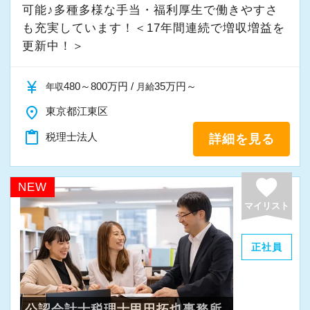
スの良い組織です。
可能♪多種多様な手当・福利厚生で働きやすさ
各担当者への電話の取次をお願いしてお
３０～５０代の女性が中心に活躍中☆
も充実しています！＜17年間連続で増収増益を
ります。
更新中！＞
お客様からの質問は、各担当がお答えし
（１）コミュニケーション抜群の明るい仲間
ますので、用件を聞いて頂ければ問題ありませ
currency_yen
チームワークを大事にし、皆で楽しく働
480～800万円 /
35万円～
年収
月給
ん。
けることを第一に考えています。
place
東京都江東区
サポート上手な方、大歓迎です！
（３）来客対応（お茶出し）
content_paste
税理士法人
詳細を見る
弊所は綺麗な内装が特徴ということもあ
（２）カフェのようなおしゃれな事務所
り、来所での打合せが多い事務所です。
favorite
NEW
入り口には大きな水槽を置いて、お客様
打合せのお客様がご来所された際には、
をお迎えしています。
マイリスト
お茶出しをお願いしております。
応接室は、森・海・和と３つのテーマに
基づいて構成されており、
正社員
（４）その他一般事務
お客様もスタッフもくつろげる雰囲気を
税務署、お客様に発送する書類の印刷、
大事にしています。
封入などの発送準備、申告データの保存などの
公認会計士税理士甲田拓也事務所