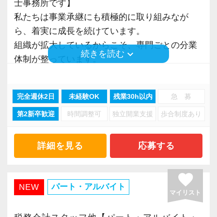
士事務所です】
＜社内環境＞
私たちは事業承継にも積極的に取り組みなが
会社に長く勤める中で常にライフスタイルが変
ら、着実に成長を続けています。
化します。
組織が拡大しているからこそ、専門ごとの分業
ご家庭、子供の成長に合わせ勤務時間、勤務日
keyboard_arrow_down
続きを読む
体制が整っています。
数の変更をしたいときは、ライフスタイルに合
わせた相談ができます。
■ 家庭と両立しながら働きたい方へ
完全週休2日
未経験OK
残業30h以内
急 募
現在在籍しているパートスタッフの多くは子育
【安心して働ける環境】
第2新卒歓迎
時間調整可
独立開業支援
歩合制度あり
て世代です。
パート・アルバイトも給与月額88,000円以上で
扶養内勤務の方もいれば、フルタイムに近い働
社会保険に加入の選択が可能！
き方をしている方もいます。
任意特定適用事業所のため、ライフスタイルに
詳細を見る
応募する
合わせた働き方が叶います。
お子さまの急な体調不良や学校行事などにも柔
favorite
軟に対応しています。
パート・アルバイト
■リクルートサイトはこちら
NEW
マイリスト
https://clients.itszai.jp/4d544d324e44633d/job/17654
「無理なく、長く働けること」