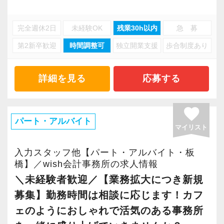
当事務所で、理想のワークライフバランスを叶
■ チームで支える組織です
えながら、アシスタントとして活躍しません
担当者チーム（5人1組）とは別に、
完全週休2日
未経験OK
残業30h以内
急 募
か？
入力専属チームがあることで、役割分担が明確
第2新卒歓迎
時間調整可
独立開業支援
歩合制度あり
になっています。
税理士法人常盤税務会計事務所は、20代〜40代
を中心とした、落ち着いていて相談がしやすい
詳細を見る
応募する
それぞれの専門性を活かしながら、
税理士法人です。
事務所全体でお客様を支えています。
私たちは、紹介や新規のご契約により【顧問法
favorite
人数が右肩上がりに増加】を続けています。
パート・アルバイト
コツコツと正確に仕事を進められる方が活躍で
マイリスト
業績好調による組織拡大にともない、新しくお
きる環境です。
迎えするアシスタント（パート・アルバイト）
入力スタッフ他【パート・アルバイト・板
のメンバーが不安なく、心から安心して長く活
橋】／wish会計事務所の求人情報
■ 働きやすさについて
躍できるよう、職場環境の改善とサポート体制
＼未経験者歓迎／【業務拡大につき新規
・扶養内勤務可能
の構築に本気で取り組んでいます。
募集】勤務時間は相談に応じます！カフ
・社会保険完備
当事務所が誇る「4つの魅力」をご紹介します。
ェのようにおしゃれで活気のある事務所
・産休・育休実績多数