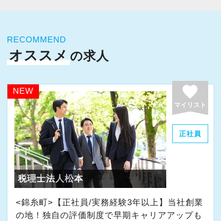
＼POINT／
勤務は週３日～・１日４時間からOK！
【仕事内容】
社員もフレックス制を導入するなど、柔軟な
（１）会計ソフトへの入力業務、申告書作成
RECOMMEND
働き方が可能な事務所です。
（弥生会計・TKC）
オススメ
の求人
まずはあなたのご希望の曜日・時間を遠慮な
入所後は、基本的に不動産管理会社の入
くお聞かせください。
力業務をお願いすることになります。
もちろん学校行事などでのお休みにも柔軟に
favorite
事業会社よりも資料の数は少ないので、
NEW
対応します◎
税理士事務所・会計事務所の経験のある方は即
マイリスト
戦力！
土日祝日も営業しているため、勤務が可能な
慣れてきたら、申告書の作成に挑戦！
正社員
方は大歓迎！
申告書の作成はTKCのソフトを使って行
います。
＼POINT／
ソフト未経験の方も、先輩職員が丁寧に
税理士法人松本
【フラットな組織が自慢です！】
教えますので、ご安心ください！
現在のメンバーは、代表を含めて４２名
<錦糸町>【正社員/実務経験3年以上】当社創業
２０代～５０代が１/４ずつ在籍する、バラン
の地！独自の評価制度で早期キャリアアップも
（２）電話応対