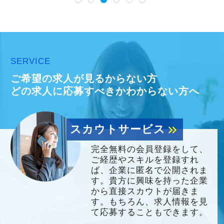
伸び盛りの活気ある事務所で、さまざまな税
法について学ぶことができます。
（８）＼充実／の福利厚生
お客様の笑顔にふれながら自分自身の成長を
＜資格手当＞
感じることができる、やりがいのある職場で
在職中に税理士試験の科目合格をした場
す。
SERVICE
合、資格手当を支給！
ぜひ、一緒に事務所を盛り上げていきましょ
ご希望の求人が見るからない方
税法科目 時給１００円アップ
う！
どの求人に応募すべきかわからない方へ
会計科目 時給５０円アップ
リクルートサイトはこちら：
＜予備校の受講費用の補助＞
スカウトサービス
keyboard_double_arrow_right
https://www.wishkaikei.site/
税理士試験で科目合格をした場合、予備
完全無料の会員登録をして、
校の受講費用の内、
ご経歴やスキルを登録すれ
最大20万円が支給されます。（別途、支
ば、企業に匿名で公開されま
す。貴方に興味を持った企業
給要件あり）
から直接スカウトが届きま
す。もちろん、求人情報を見
＜ビジネス手当＞
て応募することもできます。