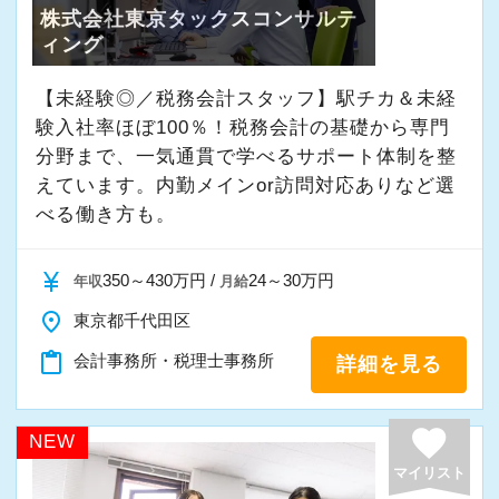
株式会社東京タックスコンサルテ
働き方が可能な事務所です。
ィング
（５）充実したデスクワーク環境
まずはあなたのご希望の曜日・時間を遠慮な
ダブルモニターにより快適に仕事を行え
くお聞かせください。
【未経験◎／税務会計スタッフ】駅チカ＆未経
ます。
もちろん学校行事などでのお休みにも柔軟に
験入社率ほぼ100％！税務会計の基礎から専門
キントーンによるスケジュール管理、
分野まで、一気通貫で学べるサポート体制を整
対応します◎
チャットワークによるコミュニケーショ
えています。内勤メインor訪問対応ありなど選
ンが活発な職場です。
べる働き方も。
土日祝日も営業しているため、勤務が可能な
方は大歓迎！
（６）事務所内イベント
currency_yen
350～430万円 /
24～30万円
年収
月給
毎月 ランチミーティングを実施
＼POINT／
place
東京都千代田区
１人2,000円まで補助されますの
【フラットな組織が自慢です！】
content_paste
会計事務所・税理士事務所
詳細を見る
で、お高めのランチが食べられます！
現在のメンバーは、代表を含めて４２名
板橋の素敵なお店を開拓してくだ
２０代～５０代が１/４ずつ在籍する、バラン
favorite
さい。
NEW
スの良い組織です。
マイリスト
３０～５０代の女性が中心に活躍中☆
１２月 忘年会