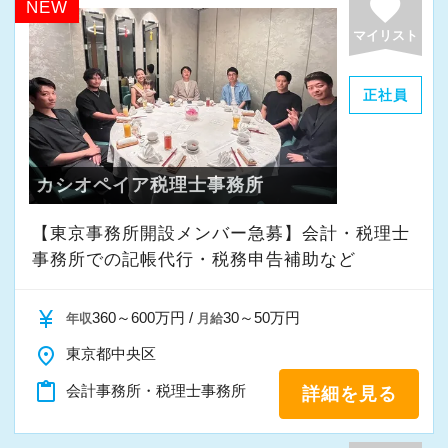
favorite
NEW
マンド研修 等々
昼休み休憩は、業務の都合に合わせて好
マイリスト
きな時間に取得できます。
（８）＼充実／の福利厚生
ピークの時間帯をずらして、静かに休憩
正社員
＜資格手当＞
を取ることができますよ！
在職中に税理士試験の科目合格をした場
合、資格手当を支給！
（４）テレワーク環境
カシオペイア税理士事務所
税法科目 時給１００円アップ
家庭の事情で、今日はテレワークで働き
会計科目 時給５０円アップ
たい！
【東京事務所開設メンバー急募】会計・税理士
事務所での記帳代行・税務申告補助など
ケガをしてしまい、通勤が難しい！
＜予備校の受講費用の補助＞
税理士試験で科目合格をした場合、予備
currency_yen
そんな時でも、自宅で快適にテレワーク
360～600万円 /
30～50万円
年収
月給
校の受講費用の内、
ができます。
place
東京都中央区
最大20万円が支給されます。（別途、支
（業務に慣れていただくため、入社半年
content_paste
会計事務所・税理士事務所
給要件あり）
詳細を見る
間は出社が基本です。）