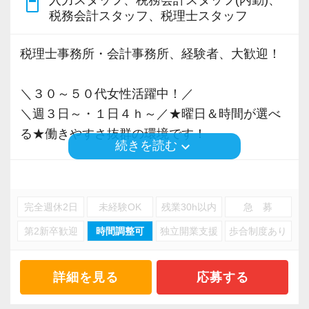
DC）】を正社員向けに導入するなど、スタッフ
content_paste
税務署、お客様に発送する書類の印刷、
税務会計スタッフ、税理士スタッフ
の「将来の人生設計」までしっかりと支える環
封入などの発送準備、申告データの保存などの
境が整っています。
事務作業をお願いしております。
税理士事務所・会計事務所、経験者、大歓迎！
パートからスタートして、長く安心して働ける
プロを目指すことも十分に可能です。
＼POINT／
＼３０～５０代女性活躍中！／
【選べるワークスタイル】
＼週３日～・１日４ｈ～／★曜日＆時間が選べ
駒込駅から徒歩2分という抜群の立地にある、快
理想のワークスタイルは人それぞれですね！
る★働きやすさ抜群の環境です！
適で綺麗なオフィスです。
「まだまだ子育て真っ最中！週４日程度×時短
keyboard_arrow_down
続きを読む
安定した環境で、私たちと一緒に新しい一歩を
で働きたい！」
板橋区にある不動産専門の会計事務所です！
踏み出しませんか？あなたからのご応募を、所
「扶養を外れてしっかり稼ぎたい！」
お客様は不動産投資をされている方がメインな
員一同、心より楽しみにしています！
完全週休2日
未経験OK
残業30h以内
急 募
ので、不動産管理会社の入力業務が主になりま
《wish会計事務所》ならどの働き方も大歓迎
第2新卒歓迎
時間調整可
独立開業支援
歩合制度あり
す！
☆
開業から10年、更なるご依頼の増加に伴い、新
あなたのライススタイルに合わせた働き方が
たな仲間を募集します☆
詳細を見る
応募する
実現できます！