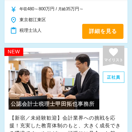
ら、着実にスキルアップできる環境です。
currency_yen
480～800万円 /
35万円～
年収
月給
★当事務所ではこんな方をお待ちしています！
place
東京都江東区
★
content_paste
税理士法人
詳細を見る
当事務所では、職員同士が協力しながら気持ち
よく働ける環境づくりを大切にしています。
favorite
NEW
経験やスキルももちろん重要ですが、それ以上
マイリスト
に周囲への思いやりや感謝の気持ちを持ち、誠
実に仕事へ向き合える方と一緒に働きたいと考
正社員
えています。
・素直な姿勢で新しいことを学べる方
公認会計士税理士甲田拓也事務所
・周囲と協力しながら業務を進められる方
・お客様や仲間に対して誠実に対応できる方
【新宿／未経験歓迎】会計業界への挑戦を応
・成長意欲を持ち、前向きにチャレンジできる
援！充実した教育体制のもと、大きく成長でき
方