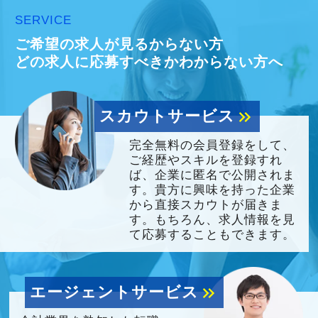
SERVICE
ご希望の求人が見るからない方
どの求人に応募すべきかわからない方へ
スカウトサービス
keyboard_double_arrow_right
完全無料の会員登録をして、
ご経歴やスキルを登録すれ
ば、企業に匿名で公開されま
す。貴方に興味を持った企業
から直接スカウトが届きま
す。もちろん、求人情報を見
て応募することもできます。
エージェントサービス
keyboard_double_arrow_right