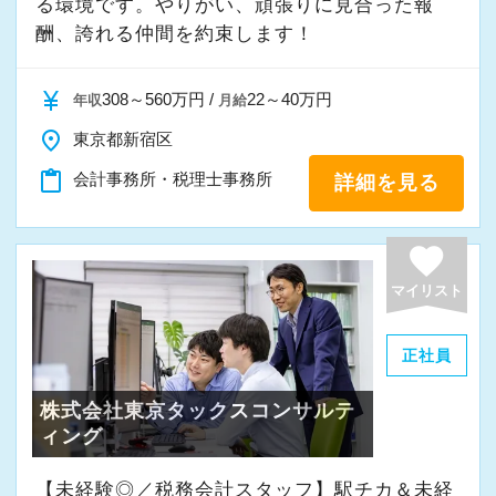
る環境です。やりがい、頑張りに見合った報
酬、誇れる仲間を約束します！
また、当事務所ではDX化や業務改善などにも積
極的に取り組んでいます。
currency_yen
308～560万円 /
22～40万円
年収
月給
place
東京都新宿区
「まずはやってみる」
content_paste
会計事務所・税理士事務所
詳細を見る
「新しいことにも前向きに挑戦してみる」
そんな姿勢をお持ちの方であれば、経験を活か
favorite
しながらさらに成長できる環境です。
マイリスト
一緒に学び、成長しながら、お客様のお役に立
てる仕事をしていきませんか。
正社員
株式会社東京タックスコンサルテ
★事務所の理念★
ィング
～事業の発展に寄与するために、公正で健全な
会計・税務を通じて、貢献できる価値を提供
【未経験◎／税務会計スタッフ】駅チカ＆未経