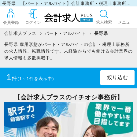
長野県 - 【パート・アルバイト】会計事務所・税理士事務所の求人・転職情報
求人検索
会員登録
ログイン
会計求人プラス
パート・アルバイト
長野県
長野県 雇用形態がパート・アルバイトの会計・税理士事務所
ログイン
の求人情報、転職情報です。未経験からでも働ける会計業界の
求人情報も多数掲載中。
最近見た求人
1
件
(1～1件を表示中)
マイリスト
税理士
(1)
【会計求人プラスのイチオシ事務所】
税理士科目合格者(未登録)
(1)
お問い合わせ
税理士科目一部合格者
(1)
日商簿記1級
(1)