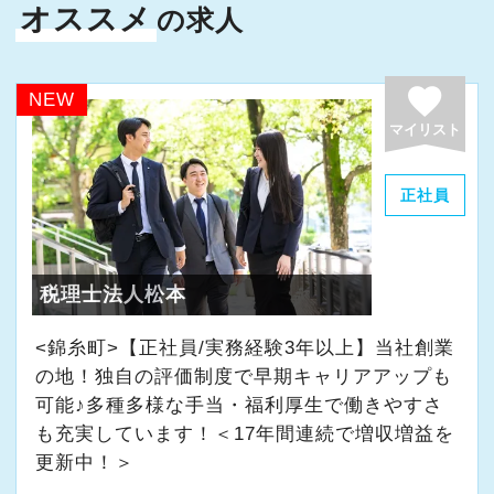
オススメ
の求人
・申告書作成補助
・決算業務
・Excelを使用した集計、Wordでの文書作成
favorite
NEW
・資料やデータの整理
マイリスト
・電話、メール対応
・その他付随する業務
正社員
これまでの会計事務所や経理経験を活かしてご
活躍いただけます。
税理士法人松本
また、経験やスキルに応じて徐々に担当する業
<錦糸町>【正社員/実務経験3年以上】当社創業
務の幅を広げていただきます。
の地！独自の評価制度で早期キャリアアップも
可能♪多種多様な手当・福利厚生で働きやすさ
将来的には申告書レビューなど、専門性を高め
も充実しています！＜17年間連続で増収増益を
られる業務にも携わることが可能です。
更新中！＞
どこでも通用する実務スキルを身につけなが