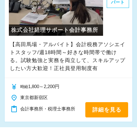
パート
株式会社経理サポート会計事務所
【高田馬場・アルバイト】会計税務アソシエイ
トスタッフ/週18時間～好きな時間帯で働け
る。試験勉強と実務を両立して、スキルアップ
したい方大歓迎！正社員登用制度有
currency_yen
1,800～2,200円
時給
place
東京都新宿区
content_paste
会計事務所・税理士事務所
詳細を見る