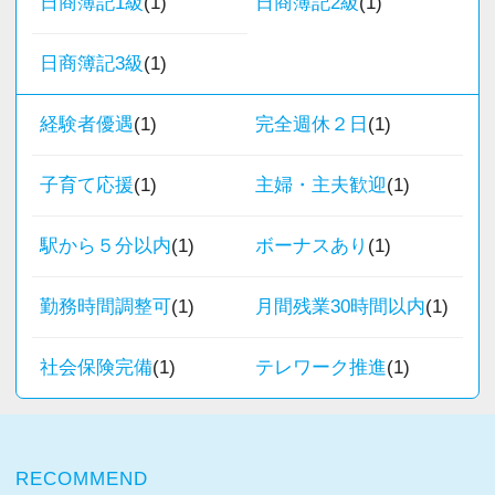
日商簿記1級
(1)
日商簿記2級
(1)
職員同士の距離も近く、先輩へ相談しながら業
務を覚えていくことができます。
日商簿記3級
(1)
パソコン作業になりますので、目や脳が疲れた
ら、お茶やお菓子で糖分補給もしながら、作業
経験者優遇
(1)
完全週休２日
(1)
を進めています。
子育て応援
(1)
主婦・主夫歓迎
(1)
★入社後の仕事内容★
業務時間内は、事務所内スタッフともやりとり
駅から５分以内
(1)
ボーナスあり
(1)
して頂きながら、
完全在宅会計スタッフとして、会計業務全般を
勤務時間調整可
(1)
月間残業30時間以内
(1)
お任せします。
社会保険完備
(1)
テレワーク推進
(1)
【具体的な業務】
・記帳代行
・確定申告業務
RECOMMEND
・年末調整業務