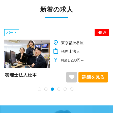
新着の求人
パート
NEW
place
東京都渋谷区
content_paste
税理士法人
currency_yen
1,230円～
時給
税理士法人松本
favorite
詳細を見る