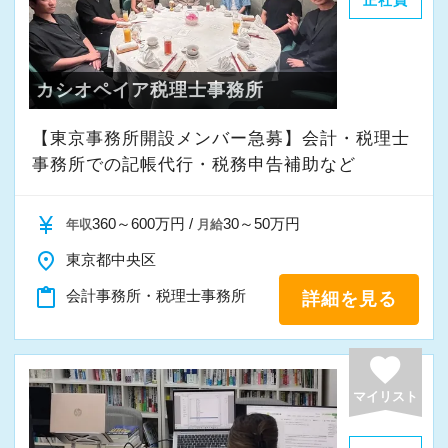
正社員
カシオペイア税理士事務所
【東京事務所開設メンバー急募】会計・税理士
事務所での記帳代行・税務申告補助など
currency_yen
360～600万円 /
30～50万円
年収
月給
place
東京都中央区
content_paste
会計事務所・税理士事務所
詳細を見る
favorite
マイリスト