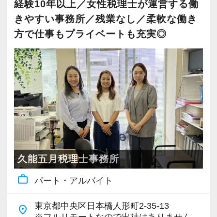
経験10年以上／女性税理士が運営する働
きやすい事務所／残業なし／柔軟な働き
方で仕事もプライベートも充実◎
久能五月税理士事務所
work_outline
パート・アルバイト
東京都中央区日本橋人形町2-35-13
place