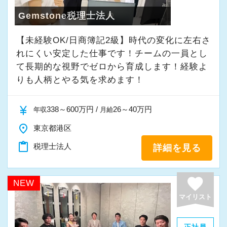
Gemstone税理士法人
【未経験OK/日商簿記2級】時代の変化に左右さ
れにくい安定した仕事です！チームの一員とし
て⻑期的な視野でゼロから育成します！経験よ
りも人柄とやる気を求めます！
currency_yen
338～600万円 /
26～40万円
年収
月給
place
東京都港区
content_paste
税理士法人
詳細を見る
favorite
NEW
マイリスト