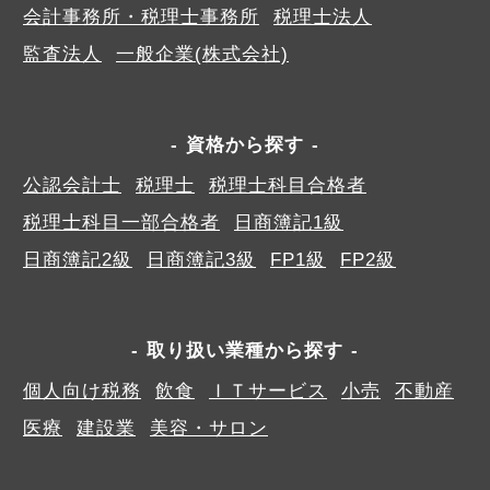
会計事務所・税理士事務所
税理士法人
監査法人
一般企業(株式会社)
資格から探す
公認会計士
税理士
税理士科目合格者
税理士科目一部合格者
日商簿記1級
日商簿記2級
日商簿記3級
FP1級
FP2級
取り扱い業種から探す
個人向け税務
飲食
ＩＴサービス
小売
不動産
医療
建設業
美容・サロン