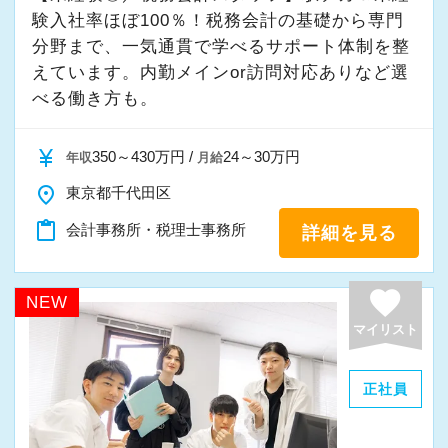
し、人生豊かで幸せになるための力となること
験入社率ほぼ100％！税務会計の基礎から専門
～
分野まで、一気通貫で学べるサポート体制を整
当事務所では、経営者やそこで働く社員の皆さ
えています。内勤メインor訪問対応ありなど選
まがより良い未来を実現できるよう、日々業務
べる働き方も。
に取り組んでいます。
また、職員一人ひとりが仕事にやりがいや成長
currency_yen
350～430万円 /
24～30万円
年収
月給
を感じながら、安心して長く働ける事務所であ
place
東京都千代田区
りたいと考えています。
content_paste
会計事務所・税理士事務所
詳細を見る
私たちと一緒に成長しながら働いてみません
favorite
か。
NEW
ご応募をお待ちしております！
マイリスト
正社員