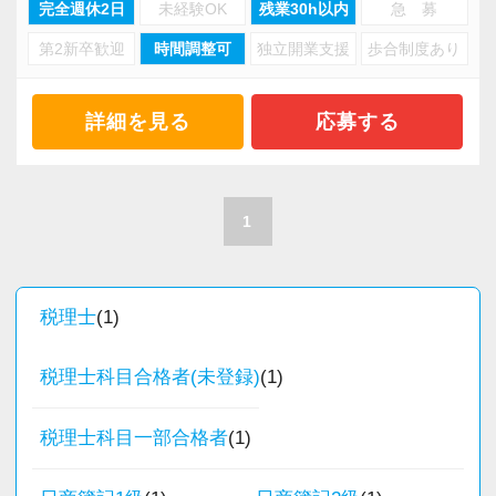
完全週休2日
未経験OK
残業30h以内
急 募
第2新卒歓迎
時間調整可
独立開業支援
歩合制度あり
当事務所は、創業期や成長期の企業を中心に支
援を行っている事務所です。
現代では電子化が進んでいることから人も会社
詳細を見る
応募する
も生産性が求められており、当事務所でもDXを
積極的に推進しています。
職員一人ひとりの力がそのまま事業運営に直結
1
するところで、個人事務所ならではの面白さと
実感が当事務所にはあります。
新しいチャレンジが沢山ありますので、飽きる
税理士
(1)
ことなく経験を積み重ねることができます。
税理士科目合格者(未登録)
(1)
★職場の雰囲気★
個人事務所ならではの自由な雰囲気で、気負い
税理士科目一部合格者
(1)
なく業務に向かっています。