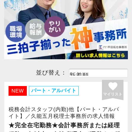
今すぐ会員登録
日商簿記2級
(1)
日商簿記3級
(1)
経験者優遇
(1)
完全週休２日
(1)
PC版サイトを見る
子育て応援
(1)
主婦・主夫歓迎
(1)
採用ご担当者様
駅から５分以内
(1)
ボーナスあり
(1)
並び替え：
勤務時間調整可
(1)
月間残業30時間以内
(1)
favorite
社会保険完備
(1)
テレワーク推進
(1)
パート・アルバイト
NEW
マイリスト
税務会計スタッフ(内勤)他【パート・アルバ
イト】／久能五月税理士事務所の求人情報
★完全在宅勤務★会計事務所または経理