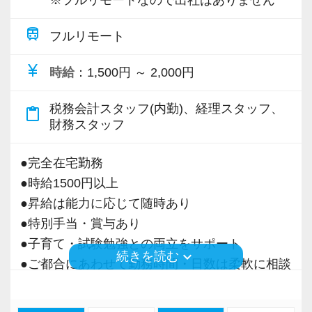
※フルリモートなので出社はありません
train
フルリモート
currency_yen
時給
：1,500円 ～ 2,000円
税務会計スタッフ(内勤)、経理スタッフ、
content_paste
財務スタッフ
●完全在宅勤務
●時給1500円以上
●昇給は能力に応じて随時あり
●特別手当・賞与あり
●子育て・試験勉強との両立をサポート
keyboard_arrow_down
続きを読む
●ご都合にあわせて勤務時間・日数は柔軟に相談
可能
●正社員登用あり