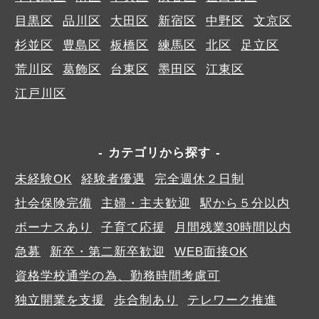
目黒区
品川区
大田区
新宿区
中野区
文京区
杉並区
豊島区
板橋区
練馬区
北区
足立区
荒川区
葛飾区
台東区
墨田区
江東区
江戸川区
カテゴリから探す
未経験OK
経験者優遇
完全週休２日制
社会保険完備
主婦・主夫歓迎
駅から５分以内
ボーナスあり
子育て応援
月間残業30時間以内
急募
新卒・第二新卒歓迎
WEB面接OK
資格学校通学の為、勤務時間考慮可
独立開業を支援
歩合制あり
テレワーク推進