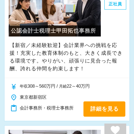
正社員
・その他付随する業務
これまでの会計事務所や経理経験を活かしてご
公認会計士税理士甲田拓也事務所
活躍いただけます。
【新宿／未経験歓迎】会計業界への挑戦を応
また、経験やスキルに応じて徐々に担当する業
援！充実した教育体制のもと、大きく成長でき
務の幅を広げていただきます。
る環境です。やりがい、頑張りに見合った報
将来的には申告書レビューなど、専門性を高め
酬、誇れる仲間を約束します！
られる業務にも携わることが可能です。
どこでも通用する実務スキルを身につけなが
currency_yen
308～560万円 /
22～40万円
年収
月給
ら、着実にスキルアップできる環境です。
place
東京都新宿区
content_paste
会計事務所・税理士事務所
詳細を見る
★当事務所ではこんな方をお待ちしています！
★
当事務所では、職員同士が協力しながら気持ち
favorite