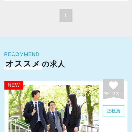
A. 上司や先輩に相談しやすく、風通しの良い職
積極的に推進しています。
場だと感じています。
職員一人ひとりの力がそのまま事業運営に直結
1
するところで、個人事務所ならではの面白さと
＜求める人材＞
実感が当事務所にはあります。
・税務経験を活かして成長したい方
新しいチャレンジが沢山ありますので、飽きる
・キャリアアップ志向のある方
ことなく経験を積み重ねることができます。
・主体的に業務を進められる方
RECOMMEND
・顧客対応や提案業務に挑戦したい方
オススメ
の求人
★職場の雰囲気★
・資産税など専門性を高めたい方
個人事務所ならではの自由な雰囲気で、気負い
・将来的にマネジメントに関わりたい方
なく業務に向かっています。
favorite
NEW
職員同士の距離も近く、先輩へ相談しながら業
マイリスト
＜まずはカジュアル面談へ＞
務を覚えていくことができます。
・事前に気軽な面談を実施
パソコン作業になりますので、目や脳が疲れた
正社員
・仕事内容やキャリアを相談可
ら、お茶やお菓子で糖分補給もしながら、作業
・ざっくばらんに質問OK
を進めています。
・納得後に選考へ進めます