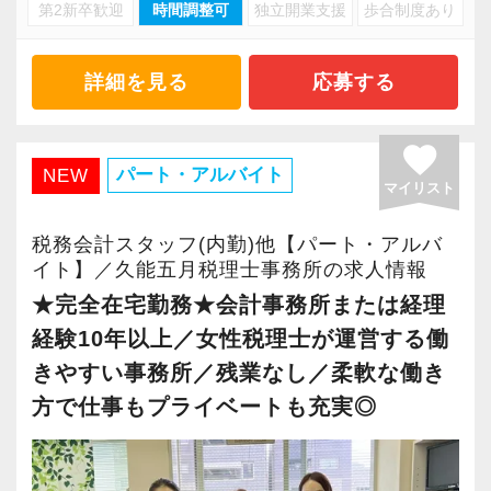
・キャリアアップ志向のある方
第2新卒歓迎
時間調整可
独立開業支援
歩合制度あり
・資産税や相続など専門性の高い案件あり
・主体的に業務を進められる方
・顧客と直接折衝する機会が豊富
・顧客対応や提案業務に挑戦したい方
・経験値が自然と積み上がる環境
詳細を見る
応募する
・資産税など専門性を高めたい方
・将来的にマネジメントに関わりたい方
＜働きやすい環境＞
favorite
・有給取得率90％以上
パート・アルバイト
NEW
マイリスト
＜まずはカジュアル面談へ＞
・年間休日125日以上
・事前に気軽な面談を実施
・繁忙期も月30～40h程度
税務会計スタッフ(内勤)他【パート・アルバ
・仕事内容やキャリアを相談可
・男性の育休取得率100％
イト】／久能五月税理士事務所の求人情報
・ざっくばらんに質問OK
・テレワーク導入済み
★完全在宅勤務★会計事務所または経理
・納得後に選考へ進めます
・全席デュアルモニタ完備
経験10年以上／女性税理士が運営する働
・入社時期は柔軟に対応
きやすい事務所／残業なし／柔軟な働き
・半年～1年の調整も可能
＜幅広い経験・成長環境＞
方で仕事もプライベートも充実◎
・クライアント2500社以上
まずはカジュアル面談からでも歓迎です
・9割が紹介の安定基盤
「応募する」からお気軽にご連絡ください。
・一般企業～医療・学校法人まで対応