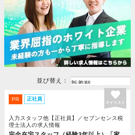
今すぐ会員登録
PC版サイトを見る
採用ご担当者様
並び替え：
favorite
正社員
PR
マイリスト
入力スタッフ他【正社員】／セブンセンス税
理士法人の求人情報
完全在宅スタッフ（経験3年以上）「家