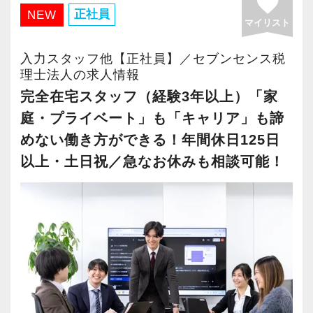
favorite
・有給取得率90％以上
正社員
NEW
マイリスト
・年間休日125日以上
・繁忙期も月30～40h程度
入力スタッフ他【正社員】／セブンセンス税
・男性の育休取得率100％
理士法人の求人情報
・テレワーク導入済み
完全在宅スタッフ（経験3年以上）「家
・全席デュアルモニタ完備
庭・プライベート」も「キャリア」も諦
めない働き方ができる！年間休日125日
＜幅広い経験・成長環境＞
以上・土日祝／急なお休みも相談可能！
・クライアント2500社以上
・9割が紹介の安定基盤
・一般企業～医療・学校法人まで対応
・個人～大企業まで幅広く経験可能
・税務顧問＋資産税に関与
・相続／事業承継／M&Aにも対応