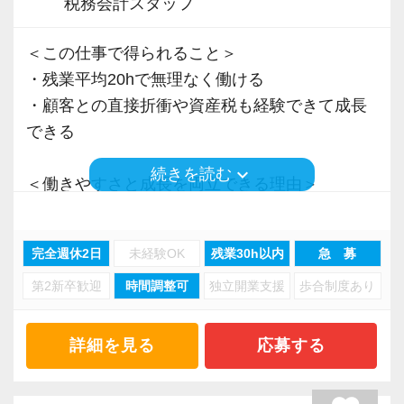
税務会計スタッフ
＜この仕事で得られること＞
・残業平均20hで無理なく働ける
・顧客との直接折衝や資産税も経験できて成長
できる
keyboard_arrow_down
続きを読む
＜働きやすさと成長を両立できる理由＞
・入力業務はアシスタントが担当
・分業体制で業務負担を軽減
完全週休2日
未経験OK
残業30h以内
急 募
・顧客対応や提案業務に集中可能
第2新卒歓迎
時間調整可
独立開業支援
歩合制度あり
・資産税や相続など専門性の高い案件あり
・顧客と直接折衝する機会が豊富
・経験値が自然と積み上がる環境
詳細を見る
応募する
＜働きやすい環境＞