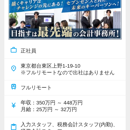
work_outline
正社員
東京都台東区上野1-19-10
place
※フルリモートなので出社はありません
train
フルリモート
年収
：350万円 ～ 448万円
currency_yen
月給
：25万円 ～ 32万円
入力スタッフ、税務会計スタッフ(内勤)、
content_paste