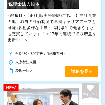
税理士法人松本
・入社時期は柔軟に対応
★入社後の仕事内容★
・半年～1年の調整も可能
業務時間内は、事務所内スタッフともやりとり
<錦糸町>【正社員/実務経験3年以上】当社創業
して頂きながら、
の地！独自の評価制度で早期キャリアアップも
まずはカジュアル面談からでも歓迎です
完全在宅会計スタッフとして、会計業務全般を
可能♪多種多様な手当・福利厚生で働きやすさ
「応募する」からお気軽にご連絡ください。
も充実しています！＜17年間連続で増収増益を
お任せします。
更新中！＞
【具体的な業務】
currency_yen
480～800万円 /
35万円～
年収
月給
・記帳代行
・確定申告業務
place
東京都江東区
・年末調整業務
content_paste
税理士法人
詳細を見る
・申告書作成補助
・決算業務
favorite
NEW
・Excelを使用した集計、Wordでの文書作成
マイリスト
・資料やデータの整理
・電話、メール対応