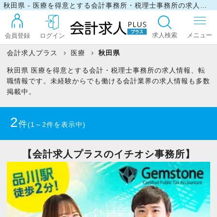
秋田県 - 医療を得意とする会計事務所・税理士事務所の求人・転職情報
求人検索
会員登録
ログイン
会計求人プラス
医療
秋田県
秋田県 医療を得意とする会計・税理士事務所の求人情報、転
ログイン
職情報です。未経験からでも働ける会計業界の求人情報も多数
掲載中。
最近見た求人
2
件
(1～2件を表示中)
マイリスト
【会計求人プラスのイチオシ事務所】
お問い合わせ