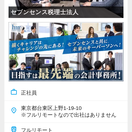
＜成長中の税理士法人＞
・全国14拠点で事業展開
セブンセンス税理士法人
・従業員240名以上に拡大
・会計・税務・財務・労務まで対応
・専門家が在籍しワンストップ支援
＜学びを後押し＞
・書籍購入費／研修費は全額会社負担
・隔月で税法・実務の学習会あり
・資格取得を目指す社員が多数
work_outline
正社員
＜募集の背景＞
・事業拡大に伴う増員募集
東京都台東区上野1-19-10
place
・組織力強化に向けた採用
※フルリモートなので出社はありません
・将来の中核人材を募集
train
フルリモート