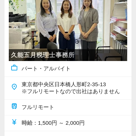
・個人～大企業まで幅広く経験可能
・税務顧問＋資産税に関与
・相続／事業承継／M&Aにも対応
＜成長中の税理士法人＞
・全国14拠点で事業展開
久能五月税理士事務所
・従業員240名以上に拡大
work_outline
パート・アルバイト
・会計・税務・財務・労務まで対応
・専門家が在籍しワンストップ支援
東京都中央区日本橋人形町2-35-13
place
※フルリモートなので出社はありません
＜学びを後押し＞
・書籍購入費／研修費は全額会社負担
train
フルリモート
・隔月で税法・実務の学習会あり
currency_yen
時給
：1,500円 ～ 2,000円
・資格取得を目指す社員が多数