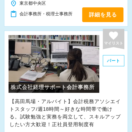
place
東京都中央区
content_paste
会計事務所・税理士事務所
詳細を見る
favorite
マイリスト
パート
株式会社経理サポート会計事務所
【高田馬場・アルバイト】会計税務アソシエイ
トスタッフ/週18時間～好きな時間帯で働け
る。試験勉強と実務を両立して、スキルアップ
したい方大歓迎！正社員登用制度有