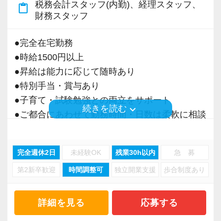
税務会計スタッフ(内勤)、経理スタッフ、
content_paste
＜募集の背景＞
財務スタッフ
・事業拡大に伴う増員募集
・組織力強化に向けた採用
●完全在宅勤務
・将来の中核人材を募集
●時給1500円以上
●昇給は能力に応じて随時あり
＜先輩スタッフの声＞
●特別手当・賞与あり
Q. 当事務所を選んだ理由は？
●子育て・試験勉強との両立をサポート
A. 幅広い業務を経験できる点に魅力を感じ、入
keyboard_arrow_down
続きを読む
●ご都合にあわせて勤務時間・日数は柔軟に相談
所を決めました。
可能
●正社員登用あり
Q. 実際に働いてみてどうですか？
完全週休2日
未経験OK
残業30h以内
急 募
A. さまざまな業務を任せてもらえるので、以前
第2新卒歓迎
時間調整可
独立開業支援
歩合制度あり
当事務所は、創業期や成長期の企業を中心に支
より成長スピードが上がったと感じています。
援を行っている事務所です。
現代では電子化が進んでいることから人も会社
詳細を見る
応募する
Q. 職場の雰囲気は？
も生産性が求められており、当事務所でもDXを