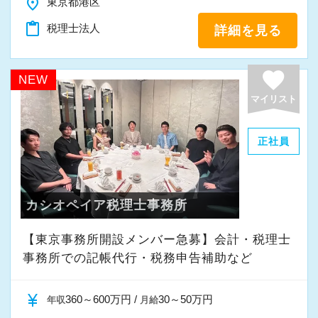
place
東京都港区
また、職員一人ひとりが仕事にやりがいや成長
を感じながら、安心して長く働ける事務所であ
content_paste
税理士法人
詳細を見る
りたいと考えています。
favorite
NEW
私たちと一緒に成長しながら働いてみません
マイリスト
か。
ご応募をお待ちしております！
正社員
カシオペイア税理士事務所
【東京事務所開設メンバー急募】会計・税理士
事務所での記帳代行・税務申告補助など
currency_yen
360～600万円 /
30～50万円
年収
月給