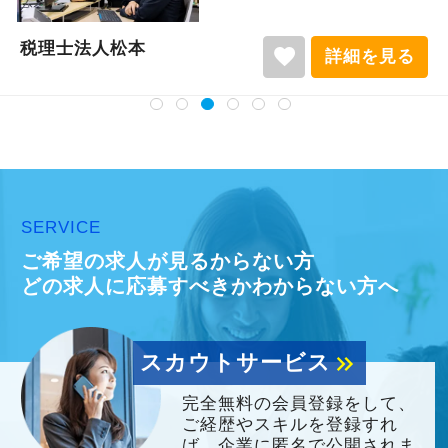
税理士法人松本
favorite
詳細を見る
SERVICE
ご希望の求人が見るからない方
どの求人に応募すべきかわからない方へ
スカウトサービス
keyboard_double_arrow_right
完全無料の会員登録をして、
ご経歴やスキルを登録すれ
ば、企業に匿名で公開されま