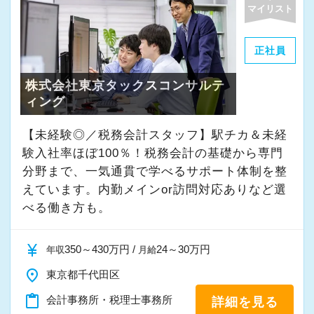
よく働ける環境づくりを大切にしています。
マイリスト
経験やスキルももちろん重要ですが、それ以上
に周囲への思いやりや感謝の気持ちを持ち、誠
正社員
実に仕事へ向き合える方と一緒に働きたいと考
株式会社東京タックスコンサルテ
えています。
ィング
・素直な姿勢で新しいことを学べる方
【未経験◎／税務会計スタッフ】駅チカ＆未経
・周囲と協力しながら業務を進められる方
験入社率ほぼ100％！税務会計の基礎から専門
・お客様や仲間に対して誠実に対応できる方
分野まで、一気通貫で学べるサポート体制を整
・成長意欲を持ち、前向きにチャレンジできる
えています。内勤メインor訪問対応ありなど選
方
べる働き方も。
また、当事務所ではDX化や業務改善などにも積
currency_yen
350～430万円 /
24～30万円
年収
月給
極的に取り組んでいます。
place
東京都千代田区
content_paste
会計事務所・税理士事務所
詳細を見る
「まずはやってみる」