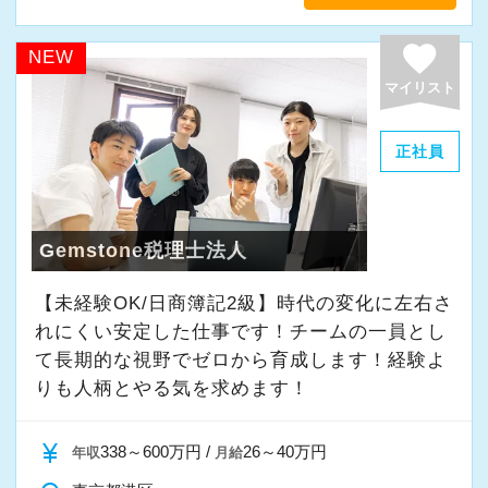
「新しいことにも前向きに挑戦してみる」
favorite
NEW
そんな姿勢をお持ちの方であれば、経験を活か
マイリスト
しながらさらに成長できる環境です。
一緒に学び、成長しながら、お客様のお役に立
正社員
てる仕事をしていきませんか。
★事務所の理念★
Gemstone税理士法人
～事業の発展に寄与するために、公正で健全な
【未経験OK/日商簿記2級】時代の変化に左右さ
会計・税務を通じて、貢献できる価値を提供
れにくい安定した仕事です！チームの一員とし
し、人生豊かで幸せになるための力となること
て⻑期的な視野でゼロから育成します！経験よ
～
りも人柄とやる気を求めます！
当事務所では、経営者やそこで働く社員の皆さ
まがより良い未来を実現できるよう、日々業務
currency_yen
338～600万円 /
26～40万円
年収
月給
に取り組んでいます。