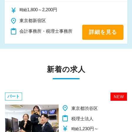
currency_yen
1,800～2,200円
時給
place
東京都新宿区
content_paste
会計事務所・税理士事務所
詳細を見る
新着の求人
パート
NEW
place
千葉県柏市
content_paste
税理士法人
currency_yen
1,140円～
時給