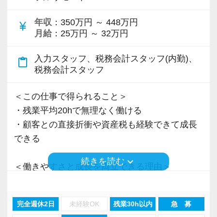
＜先輩スタッフの声＞
年収
：350万円 ～ 448万円
Q. 当事務所を選んだ理由は？
currency_yen
月給
：25万円 ～ 32万円
A. 幅広い業務を経験できる点に魅力を感じ、入
所を決めました。
入力スタッフ、税務会計スタッフ(内勤)、
content_paste
税務会計スタッフ
Q. 実際に働いてみてどうですか？
A. さまざまな業務を任せてもらえるので、以前
＜この仕事で得られること＞
より成長スピードが上がったと感じています。
・残業平均20hで無理なく働ける
・顧客との直接折衝や資産税も経験できて成長
Q. 職場の雰囲気は？
できる
A. 上司や先輩に相談しやすく、風通しの良い職
keyboard_arrow_down
続きを読む
場だと感じています。
＜働きやすさと成長を両立できる理由＞
・入力業務はアシスタントが担当
＜求める人材＞
・分業体制で業務負担を軽減
完全週休2日
未経験OK
残業30h以内
急 募
・税務経験を活かして成長したい方
・顧客対応や提案業務に集中可能