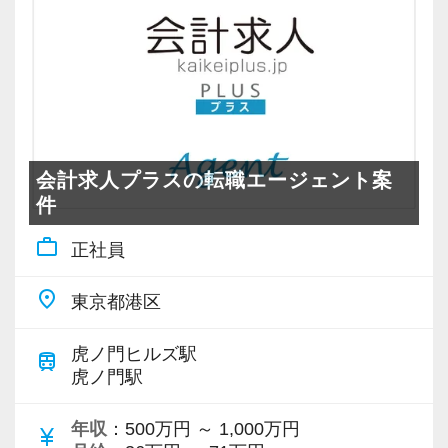
会計求人プラスの転職エージェント案
件
work_outline
正社員
place
東京都港区
虎ノ門ヒルズ駅
train
虎ノ門駅
年収
：500万円 ～ 1,000万円
currency_yen