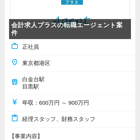
会計求人プラスの転職エージェント案
件
work_outline
正社員
place
東京都港区
白金台駅
train
目黒駅
currency_yen
年収
：600万円 ～ 900万円
content_paste
経理スタッフ、財務スタッフ
【事業内容】