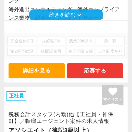
ング
海外進出コンサルティング、海外コンプライア
keyboard_arrow_down
続きを読む
ンス業務、親会社マネジメントサポート
※応募には会計求人プラスにご登録が必要で
完全週休2日
未経験OK
残業30h以内
急 募
す。
第2新卒歓迎
時間調整可
独立開業支援
歩合制度あり
詳細を見る
応募する
favorite
正社員
マイリスト
税務会計スタッフ(内勤)他【正社員・神保
町】／転職エージェント案件の求人情報
アソシエイト（簿記3級以上）