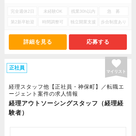
す。
完全週休2日
未経験OK
残業30h以内
急 募
第2新卒歓迎
時間調整可
独立開業支援
歩合制度あり
詳細を見る
応募する
favorite
正社員
マイリスト
経理スタッフ他【正社員・神保町】／転職エ
ージェント案件の求人情報
経理アウトソーシングスタッフ（経理経
験者）