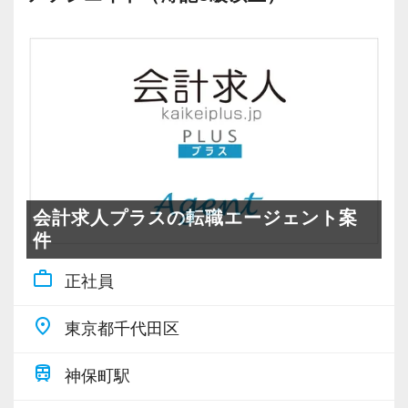
会計求人プラスの転職エージェント案
件
work_outline
正社員
place
東京都千代田区
train
神保町駅