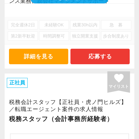
ンス業務、親会社マネジメントサポート
※応募には会計求人プラスにご登録が必要で
完全週休2日
未経験OK
残業30h以内
急 募
す。
第2新卒歓迎
時間調整可
独立開業支援
歩合制度あり
詳細を見る
応募する
favorite
正社員
マイリスト
税務会計スタッフ【正社員・虎ノ門ヒルズ】
／転職エージェント案件の求人情報
税務スタッフ（会計事務所経験者）