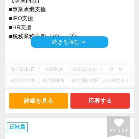
【事業内容】
■事業承継支援
■IPO支援
■HR支援
■税務業務全般（グループ）
keyboard_arrow_down
続きを読む
※応募には会計求人プラスにご登録が必要で
す。
完全週休2日
未経験OK
残業30h以内
急 募
第2新卒歓迎
時間調整可
独立開業支援
歩合制度あり
詳細を見る
応募する
favorite
正社員
マイリスト