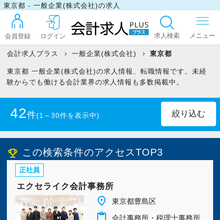
東京都 - 一般企業(株式会社)の求人
求人検索
会員登録
ログイン
会計求人プラス
一般企業(株式会社)
東京都
東京都 一般企業(株式会社)の求人情報、転職情報です。未経
ログイン
験からでも働ける会計業界の求人情報も多数掲載中。
42
件
(1～30件を表示中)
最近見た求人
千代田区
(18)
港区
(14)
この検索条件のアクセスTOP3
emoji_events
マイリスト
正社員
中央区
(6)
渋谷区
(1)
エクセライク会計事務所
お問い合わせ
品川区
(1)
江東区
(2)
place
東京都豊島区
content_paste
会計事務所・税理士事務所