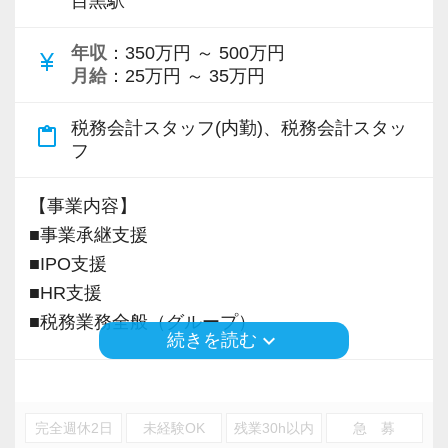
目黒駅
年収
：350万円 ～ 500万円
currency_yen
月給
：25万円 ～ 35万円
税務会計スタッフ(内勤)、税務会計スタッ
content_paste
フ
【事業内容】
■事業承継支援
■IPO支援
■HR支援
■税務業務全般（グループ）
keyboard_arrow_down
続きを読む
※応募には会計求人プラスにご登録が必要で
す。
完全週休2日
未経験OK
残業30h以内
急 募