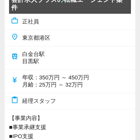
件
work_outline
正社員
place
東京都港区
白金台駅
train
目黒駅
年収
：350万円 ～ 450万円
currency_yen
月給
：25万円 ～ 32万円
content_paste
経理スタッフ
【事業内容】
■事業承継支援
■IPO支援