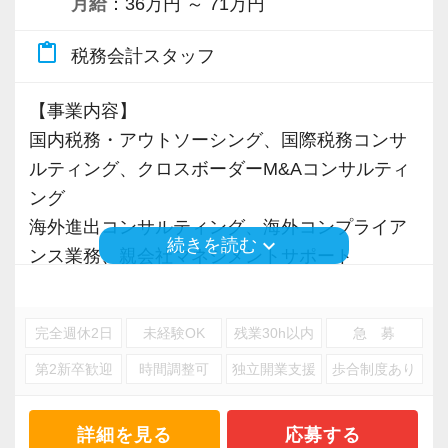
月給
：36万円 ～ 71万円
content_paste
税務会計スタッフ
【事業内容】
国内税務・アウトソーシング、国際税務コンサ
ルティング、クロスボーダーM&Aコンサルティ
ング
海外進出コンサルティング、海外コンプライア
keyboard_arrow_down
続きを読む
ンス業務、親会社マネジメントサポート
※応募には会計求人プラスにご登録が必要で
完全週休2日
未経験OK
残業30h以内
急 募
す。
第2新卒歓迎
時間調整可
独立開業支援
歩合制度あり
詳細を見る
応募する