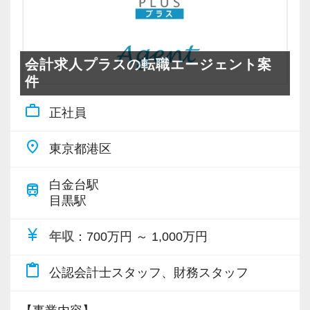
会計求人プラスの転職エージェント案
件
work_outline
正社員
place
東京都港区
白金台駅
train
目黒駅
currency_yen
年収
：700万円 ～ 1,000万円
content_paste
公認会計士スタッフ、財務スタッフ