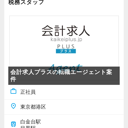
税務スタッフ
会計求人プラスの転職エージェント案
件
work_outline
正社員
place
東京都港区
白金台駅
train