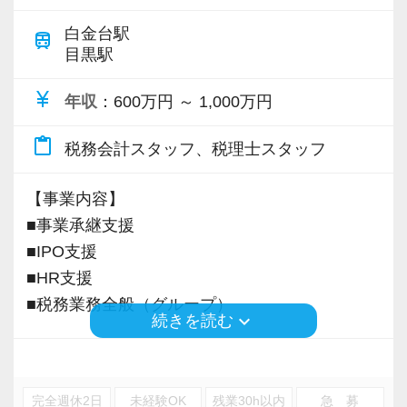
白金台駅
train
目黒駅
currency_yen
年収
：600万円 ～ 1,000万円
content_paste
税務会計スタッフ、税理士スタッフ
【事業内容】
■事業承継支援
■IPO支援
■HR支援
■税務業務全般（グループ）
keyboard_arrow_down
続きを読む
※応募には会計求人プラスにご登録が必要で
す。
完全週休2日
未経験OK
残業30h以内
急 募