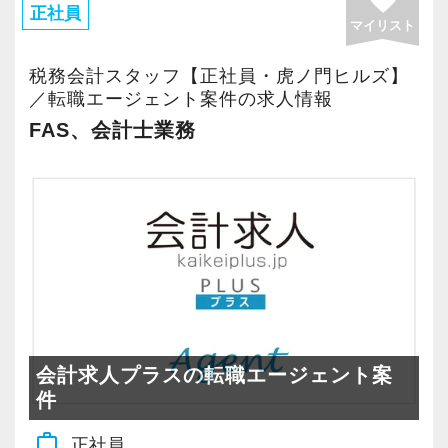
正社員
マイリスト
税務会計スタッフ【正社員・虎ノ門ヒルズ】
／転職エージェント案件の求人情報
FAS、会計士業務
会計求人プラスの転職エージェント案
件
work_outline
正社員