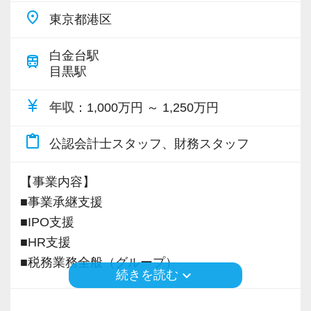
place
東京都港区
白金台駅
train
目黒駅
currency_yen
年収
：1,000万円 ～ 1,250万円
content_paste
公認会計士スタッフ、財務スタッフ
【事業内容】
■事業承継支援
■IPO支援
■HR支援
■税務業務全般（グループ）
keyboard_arrow_down
続きを読む
※応募には会計求人プラスにご登録が必要で