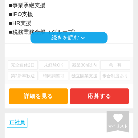
■事業承継支援
■IPO支援
■HR支援
■税務業務全般（グループ）
keyboard_arrow_down
続きを読む
※応募には会計求人プラスにご登録が必要で
す。
完全週休2日
未経験OK
残業30h以内
急 募
第2新卒歓迎
時間調整可
独立開業支援
歩合制度あり
詳細を見る
応募する
favorite
正社員
マイリスト