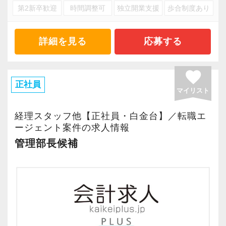
第2新卒歓迎
時間調整可
独立開業支援
歩合制度あり
詳細を見る
応募する
favorite
正社員
マイリスト
経理スタッフ他【正社員・白金台】／転職エ
ージェント案件の求人情報
管理部長候補