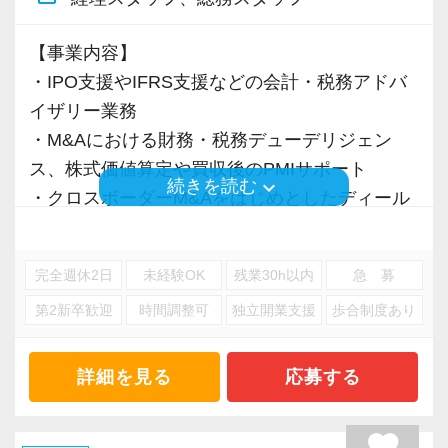
【事業内容】
・IPO支援やIFRS支援などの会計・税務アドバ
イザリー業務
・M&Aにおける財務・税務デューデリジェン
ス、株式価値算定や買収後のPMIサポート
keyboard_arrow_down
続きを読む
・クロスボーダーM&Aをはじめとしたディール
の交渉等における様々な交渉サポート
・その他各種税務・会計アドバイザリー業務
完全週休2日
未経験OK
残業30h以内
急 募
第2新卒歓迎
時間調整可
独立開業支援
歩合制度あり
※応募には会計求人プラスにご登録が必要で
す。
詳細を見る
応募する
favorite