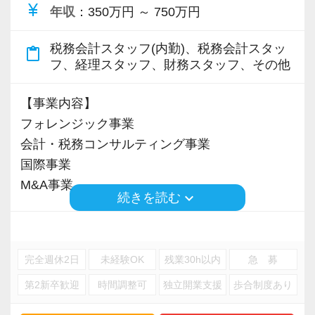
currency_yen
年収
：350万円 ～ 750万円
税務会計スタッフ(内勤)、税務会計スタッ
content_paste
フ、経理スタッフ、財務スタッフ、その他
【事業内容】
フォレンジック事業
会計・税務コンサルティング事業
国際事業
M&A事業
keyboard_arrow_down
続きを読む
※応募には会計求人プラスにご登録が必要で
す。
完全週休2日
未経験OK
残業30h以内
急 募
第2新卒歓迎
時間調整可
独立開業支援
歩合制度あり