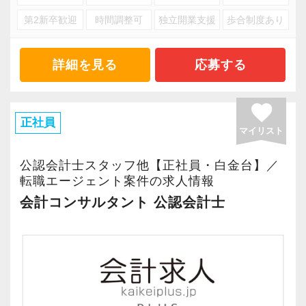
第2新卒歓迎
時間調整可
独立開業支援
歩合制度あり
詳細を見る
応募する
favorite
正社員
マイリスト
公認会計士スタッフ他【正社員・白金台】／
転職エージェント案件の求人情報
会計コンサルタント 公認会計士