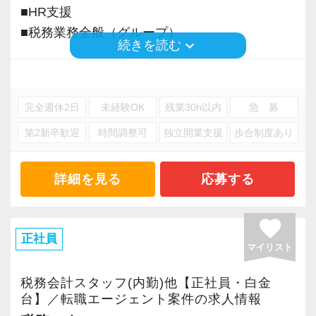
■HR支援
■税務業務全般（グループ）
keyboard_arrow_down
続きを読む
※応募には会計求人プラスにご登録が必要で
す。
完全週休2日
未経験OK
残業30h以内
急 募
第2新卒歓迎
時間調整可
独立開業支援
歩合制度あり
詳細を見る
応募する
favorite
正社員
マイリスト
税務会計スタッフ(内勤)他【正社員・白金
台】／転職エージェント案件の求人情報