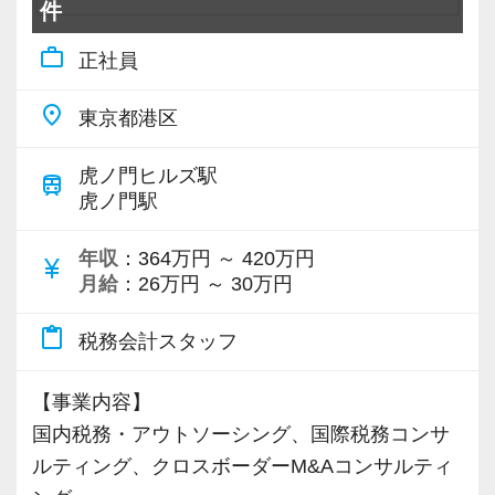
件
work_outline
正社員
place
東京都港区
虎ノ門ヒルズ駅
train
虎ノ門駅
年収
：364万円 ～ 420万円
currency_yen
月給
：26万円 ～ 30万円
content_paste
税務会計スタッフ
【事業内容】
国内税務・アウトソーシング、国際税務コンサ
ルティング、クロスボーダーM&Aコンサルティ