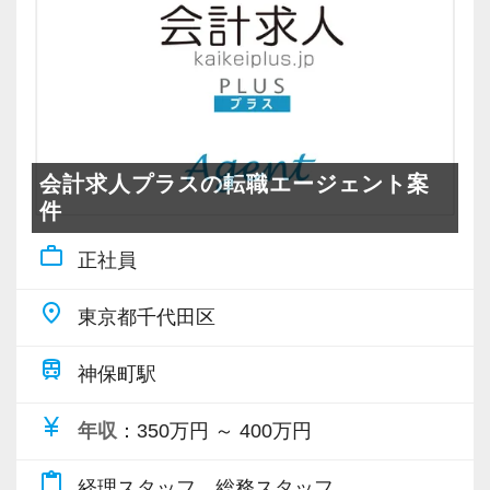
会計求人プラスの転職エージェント案
件
work_outline
正社員
place
東京都千代田区
train
神保町駅
currency_yen
年収
：350万円 ～ 400万円
content_paste
経理スタッフ、総務スタッフ