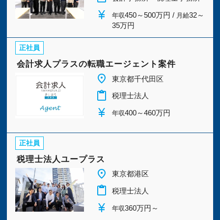
今すぐ会員登録
currency_yen
450～500万円 /
32～
年収
月給
35万円
PC版サイトを見る
正社員
会計求人プラスの転職エージェント案件
place
東京都千代田区
採用ご担当者様
content_paste
税理士法人
currency_yen
400～460万円
年収
正社員
税理士法人ユープラス
place
東京都港区
content_paste
税理士法人
currency_yen
360万円～
年収