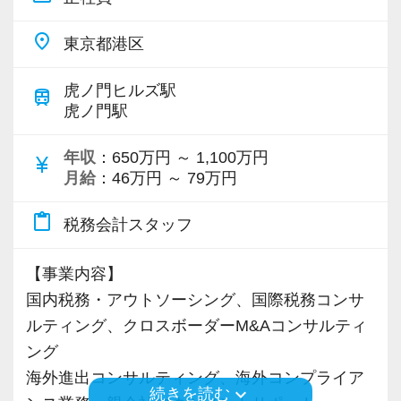
place
東京都港区
虎ノ門ヒルズ駅
train
虎ノ門駅
年収
：650万円 ～ 1,100万円
currency_yen
月給
：46万円 ～ 79万円
content_paste
税務会計スタッフ
【事業内容】
国内税務・アウトソーシング、国際税務コンサ
ルティング、クロスボーダーM&Aコンサルティ
ング
海外進出コンサルティング、海外コンプライア
keyboard_arrow_down
続きを読む