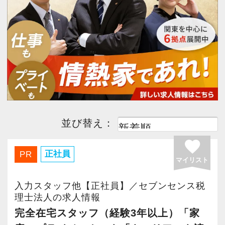
今すぐ会員登録
税理士科目一部合格者
(2)
中小企業診断士
(1)
日商簿記1級
(2)
日商簿記2級
(2)
PC版サイトを見る
日商簿記3級
(1)
経験者優遇
(2)
完全週休２日
(2)
採用ご担当者様
子育て応援
(2)
主婦・主夫歓迎
(2)
並び替え：
favorite
駅から５分以内
(2)
ボーナスあり
(2)
正社員
PR
マイリスト
勤務時間調整可
(2)
月間残業30時間以内
(2)
入力スタッフ他【正社員】／セブンセンス税
理士法人の求人情報
急募
(1)
社会保険完備
(2)
完全在宅スタッフ（経験3年以上）「家