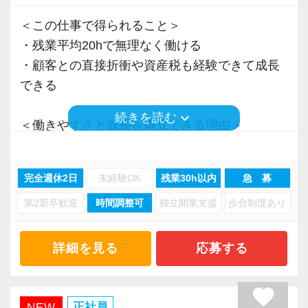
＜この仕事で得られること＞
・残業平均20hで無理なく働ける
・顧客との直接折衝や資産税も経験できて成長
できる
keyboard_arrow_down
続きを読む
＜働きやすさと成長を両立できる理由＞
・入力業務はアシスタントが担当
・分業体制で業務負担を軽減
完全週休2日
未経験OK
残業30h以内
急 募
・顧客対応や提案業務に集中可能
第2新卒歓迎
時間調整可
独立開業支援
歩合制度あり
・資産税や相続など専門性の高い案件あり
・顧客と直接折衝する機会が豊富
・経験値が自然と積み上がる環境
詳細を見る
応募する
＜働きやすい環境＞
favorite
・有給取得率90％以上
正社員
NEW