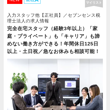
マイリスト
・年間休日125日以上
・繁忙期も月30～40h程度
入力スタッフ他【正社員】／セブンセンス税
・男性の育休取得率100％
理士法人の求人情報
・テレワーク導入済み
完全在宅スタッフ（経験3年以上）「家
・全席デュアルモニタ完備
庭・プライベート」も「キャリア」も諦
めない働き方ができる！年間休日125日
＜幅広い経験・成長環境＞
以上・土日祝／急なお休みも相談可能！
・クライアント2500社以上
・9割が紹介の安定基盤
・一般企業～医療・学校法人まで対応
・個人～大企業まで幅広く経験可能
・税務顧問＋資産税に関与
・相続／事業承継／M&Aにも対応
＜成長中の税理士法人＞