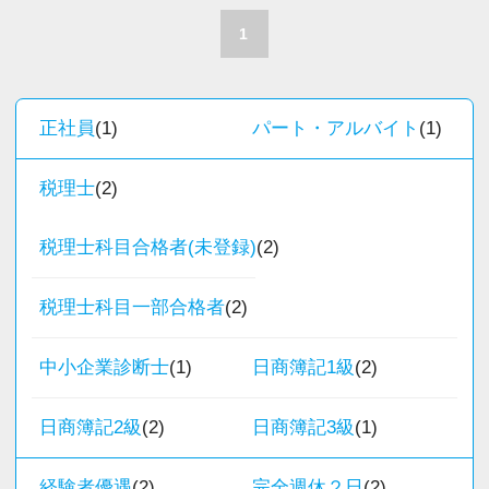
場だと感じています。
職員一人ひとりの力がそのまま事業運営に直結
1
するところで、個人事務所ならではの面白さと
＜求める人材＞
実感が当事務所にはあります。
・税務経験を活かして成長したい方
新しいチャレンジが沢山ありますので、飽きる
正社員
(1)
パート・アルバイト
(1)
・キャリアアップ志向のある方
ことなく経験を積み重ねることができます。
・主体的に業務を進められる方
税理士
(2)
・顧客対応や提案業務に挑戦したい方
★職場の雰囲気★
・資産税など専門性を高めたい方
個人事務所ならではの自由な雰囲気で、気負い
税理士科目合格者(未登録)
(2)
・将来的にマネジメントに関わりたい方
なく業務に向かっています。
税理士科目一部合格者
(2)
職員同士の距離も近く、先輩へ相談しながら業
＜まずはカジュアル面談へ＞
務を覚えていくことができます。
・事前に気軽な面談を実施
中小企業診断士
(1)
日商簿記1級
(2)
パソコン作業になりますので、目や脳が疲れた
・仕事内容やキャリアを相談可
ら、お茶やお菓子で糖分補給もしながら、作業
・ざっくばらんに質問OK
日商簿記2級
(2)
日商簿記3級
(1)
を進めています。
・納得後に選考へ進めます
・入社時期は柔軟に対応
経験者優遇
(2)
完全週休２日
(2)