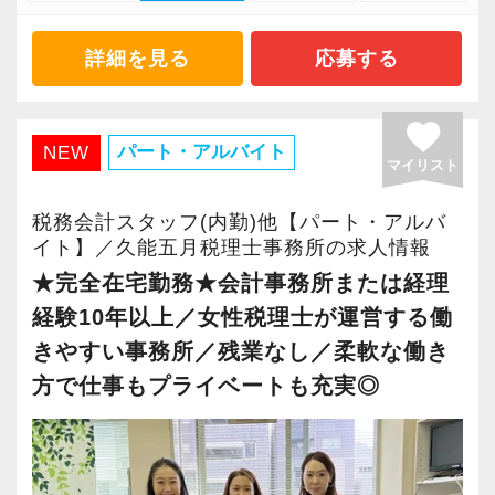
・主体的に業務を進められる方
・顧客と直接折衝する機会が豊富
・顧客対応や提案業務に挑戦したい方
・経験値が自然と積み上がる環境
詳細を見る
応募する
・資産税など専門性を高めたい方
・将来的にマネジメントに関わりたい方
＜働きやすい環境＞
favorite
・有給取得率90％以上
パート・アルバイト
NEW
マイリスト
＜まずはカジュアル面談へ＞
・年間休日125日以上
・事前に気軽な面談を実施
・繁忙期も月30～40h程度
税務会計スタッフ(内勤)他【パート・アルバ
・仕事内容やキャリアを相談可
・男性の育休取得率100％
イト】／久能五月税理士事務所の求人情報
・ざっくばらんに質問OK
・テレワーク導入済み
★完全在宅勤務★会計事務所または経理
・納得後に選考へ進めます
・全席デュアルモニタ完備
経験10年以上／女性税理士が運営する働
・入社時期は柔軟に対応
きやすい事務所／残業なし／柔軟な働き
・半年～1年の調整も可能
＜幅広い経験・成長環境＞
方で仕事もプライベートも充実◎
・クライアント2500社以上
まずはカジュアル面談からでも歓迎です
・9割が紹介の安定基盤
「応募する」からお気軽にご連絡ください。
・一般企業～医療・学校法人まで対応