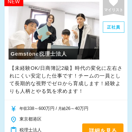
favorite
NEW
マイリスト
正社員
Gemstone税理士法人
【未経験OK/日商簿記2級】時代の変化に左右さ
れにくい安定した仕事です！チームの一員とし
て⻑期的な視野でゼロから育成します！経験よ
りも人柄とやる気を求めます！
currency_yen
338～600万円 /
26～40万円
年収
月給
place
東京都港区
content_paste
税理士法人
詳細を見る