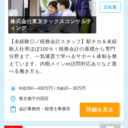
正社員
株式会社東京タックスコンサルテ
ィング
【未経験◎／税務会計スタッフ】駅チカ＆未経
験入社率ほぼ100％！税務会計の基礎から専門
分野まで、一気通貫で学べるサポート体制を整
えています。内勤メインor訪問対応ありなど選
べる働き方も。
currency_yen
350～430万円 /
24～30万円
年収
月給
place
東京都千代田区
content_paste
会計事務所・税理士事務所
詳細を見る