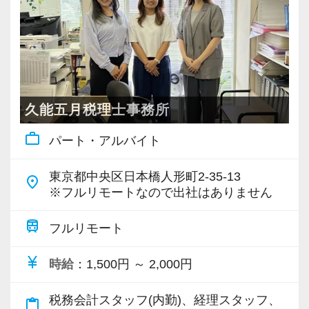
・個人～大企業まで幅広く経験可能
・税務顧問＋資産税に関与
・相続／事業承継／M&Aにも対応
＜成長中の税理士法人＞
・全国14拠点で事業展開
久能五月税理士事務所
・従業員240名以上に拡大
work_outline
パート・アルバイト
・会計・税務・財務・労務まで対応
・専門家が在籍しワンストップ支援
東京都中央区日本橋人形町2-35-13
place
※フルリモートなので出社はありません
＜学びを後押し＞
・書籍購入費／研修費は全額会社負担
train
フルリモート
・隔月で税法・実務の学習会あり
currency_yen
時給
：1,500円 ～ 2,000円
・資格取得を目指す社員が多数
税務会計スタッフ(内勤)、経理スタッフ、
content_paste
＜募集の背景＞