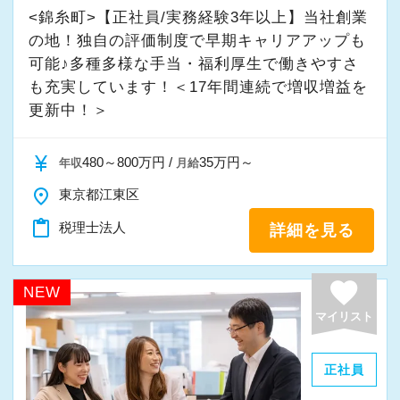
<錦糸町>【正社員/実務経験3年以上】当社創業
の地！独自の評価制度で早期キャリアアップも
そんな姿勢をお持ちの方であれば、経験を活か
可能♪多種多様な手当・福利厚生で働きやすさ
しながらさらに成長できる環境です。
も充実しています！＜17年間連続で増収増益を
一緒に学び、成長しながら、お客様のお役に立
更新中！＞
てる仕事をしていきませんか。
currency_yen
480～800万円 /
35万円～
年収
月給
★事務所の理念★
place
東京都江東区
～事業の発展に寄与するために、公正で健全な
content_paste
税理士法人
詳細を見る
会計・税務を通じて、貢献できる価値を提供
し、人生豊かで幸せになるための力となること
～
favorite
NEW
当事務所では、経営者やそこで働く社員の皆さ
マイリスト
まがより良い未来を実現できるよう、日々業務
に取り組んでいます。
正社員
また、職員一人ひとりが仕事にやりがいや成長