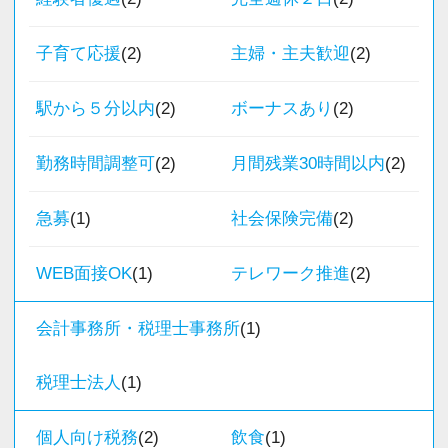
★入社後の仕事内容★
・半年～1年の調整も可能
業務時間内は、事務所内スタッフともやりとり
子育て応援
(2)
主婦・主夫歓迎
(2)
して頂きながら、
まずはカジュアル面談からでも歓迎です
完全在宅会計スタッフとして、会計業務全般を
駅から５分以内
(2)
ボーナスあり
(2)
「応募する」からお気軽にご連絡ください。
お任せします。
勤務時間調整可
(2)
月間残業30時間以内
(2)
【具体的な業務】
・記帳代行
急募
(1)
社会保険完備
(2)
・確定申告業務
・年末調整業務
WEB面接OK
(1)
テレワーク推進
(2)
・申告書作成補助
・決算業務
会計事務所・税理士事務所
(1)
・Excelを使用した集計、Wordでの文書作成
税理士法人
(1)
・資料やデータの整理
・電話、メール対応
個人向け税務
(2)
飲食
(1)
・その他付随する業務