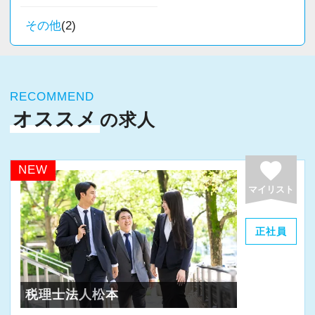
経験やスキルももちろん重要ですが、それ以上
その他
(2)
に周囲への思いやりや感謝の気持ちを持ち、誠
実に仕事へ向き合える方と一緒に働きたいと考
えています。
RECOMMEND
・素直な姿勢で新しいことを学べる方
オススメ
の求人
・周囲と協力しながら業務を進められる方
・お客様や仲間に対して誠実に対応できる方
favorite
NEW
・成長意欲を持ち、前向きにチャレンジできる
マイリスト
方
正社員
また、当事務所ではDX化や業務改善などにも積
極的に取り組んでいます。
「まずはやってみる」
税理士法人松本
「新しいことにも前向きに挑戦してみる」