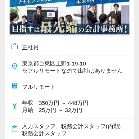
運輸・倉庫
(2)
貿易
(2)
製造業
(2)
その他サービス業
(2)
work_outline
正社員
その他
(2)
東京都台東区上野1-19-10
place
※フルリモートなので出社はありません
train
フルリモート
年収
：350万円 ～ 448万円
currency_yen
月給
：25万円 ～ 32万円
入力スタッフ、税務会計スタッフ(内勤)、
content_paste
税務会計スタッフ