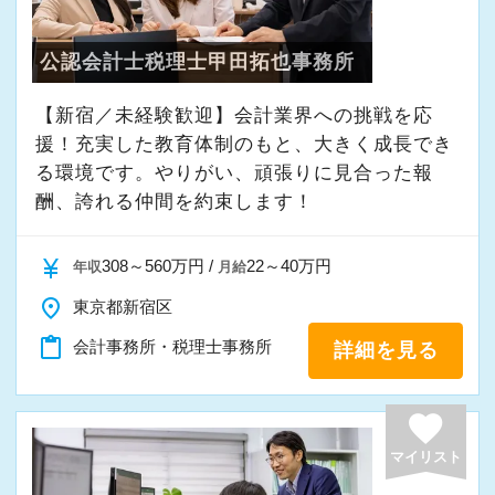
を感じながら、安心して長く働ける事務所であ
りたいと考えています。
公認会計士税理士甲田拓也事務所
私たちと一緒に成長しながら働いてみません
【新宿／未経験歓迎】会計業界への挑戦を応
援！充実した教育体制のもと、大きく成長でき
か。
る環境です。やりがい、頑張りに見合った報
ご応募をお待ちしております！
酬、誇れる仲間を約束します！
currency_yen
308～560万円 /
22～40万円
年収
月給
place
東京都新宿区
content_paste
会計事務所・税理士事務所
詳細を見る
favorite
マイリスト