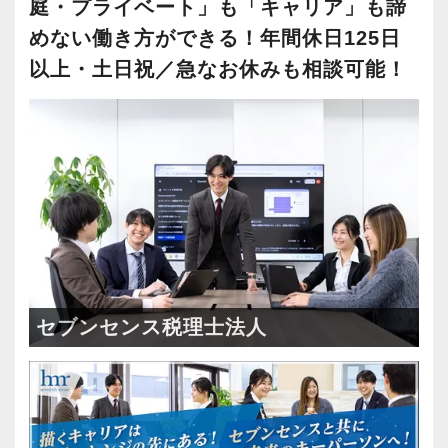
WEB面接OK
(1)
テレワーク推進
(2)
庭・プライベート」も「キャリア」も諦
めない働き方ができる！年間休日125日
会計事務所・税理士事務所
(1)
以上・土日祝／急なお休みも相談可能！
税理士法人
(1)
個人向け税務
(2)
飲食
(1)
小売
(2)
ＥＣ(ネットショップ)
(2)
ＩＴサービス
(2)
仮想通貨
(1)
セブンセンス税理士法人
美容・サロン
(1)
医療
(2)
不動産
(2)
建設業
(2)
金融
(1)
保険
(1)