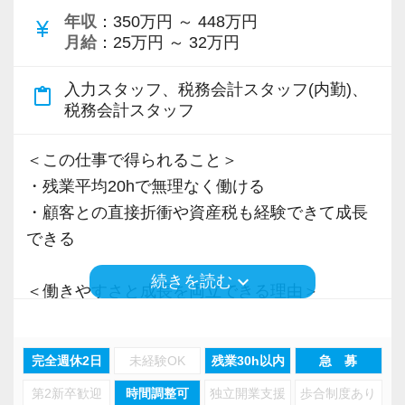
年収
：350万円 ～ 448万円
Q. 当事務所を選んだ理由は？
currency_yen
月給
：25万円 ～ 32万円
A. 幅広い業務を経験できる点に魅力を感じ、入
所を決めました。
入力スタッフ、税務会計スタッフ(内勤)、
content_paste
税務会計スタッフ
Q. 実際に働いてみてどうですか？
A. さまざまな業務を任せてもらえるので、以前
＜この仕事で得られること＞
より成長スピードが上がったと感じています。
・残業平均20hで無理なく働ける
・顧客との直接折衝や資産税も経験できて成長
Q. 職場の雰囲気は？
できる
A. 上司や先輩に相談しやすく、風通しの良い職
keyboard_arrow_down
続きを読む
場だと感じています。
＜働きやすさと成長を両立できる理由＞
・入力業務はアシスタントが担当
＜求める人材＞
・分業体制で業務負担を軽減
完全週休2日
未経験OK
残業30h以内
急 募
・税務経験を活かして成長したい方
・顧客対応や提案業務に集中可能
・キャリアアップ志向のある方
第2新卒歓迎
時間調整可
独立開業支援
歩合制度あり
・資産税や相続など専門性の高い案件あり