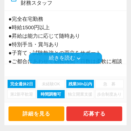
財務スタッフ
・事業拡大に伴う増員募集
・組織力強化に向けた採用
●完全在宅勤務
・将来の中核人材を募集
●時給1500円以上
●昇給は能力に応じて随時あり
＜先輩スタッフの声＞
●特別手当・賞与あり
Q. 当事務所を選んだ理由は？
●子育て・試験勉強との両立をサポート
A. 幅広い業務を経験できる点に魅力を感じ、入
keyboard_arrow_down
続きを読む
●ご都合にあわせて勤務時間・日数は柔軟に相談
所を決めました。
可能
●正社員登用あり
Q. 実際に働いてみてどうですか？
完全週休2日
未経験OK
残業30h以内
急 募
A. さまざまな業務を任せてもらえるので、以前
第2新卒歓迎
時間調整可
独立開業支援
歩合制度あり
当事務所は、創業期や成長期の企業を中心に支
より成長スピードが上がったと感じています。
援を行っている事務所です。
現代では電子化が進んでいることから人も会社
詳細を見る
応募する
Q. 職場の雰囲気は？
も生産性が求められており、当事務所でもDXを
A. 上司や先輩に相談しやすく、風通しの良い職
積極的に推進しています。