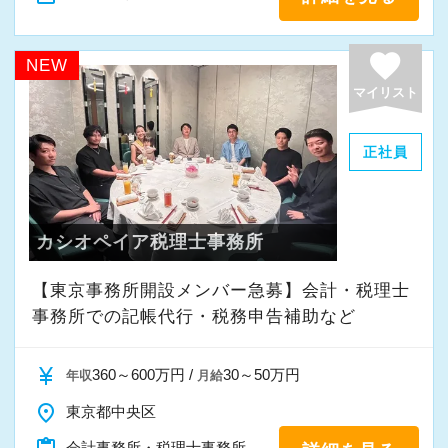
favorite
NEW
マイリスト
正社員
カシオペイア税理士事務所
【東京事務所開設メンバー急募】会計・税理士
事務所での記帳代行・税務申告補助など
currency_yen
360～600万円 /
30～50万円
年収
月給
place
東京都中央区
会計事務所・税理士事務所