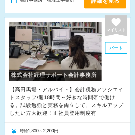
content_paste
詳細を見る
favorite
マイリスト
パート
株式会社経理サポート会計事務所
【高田馬場・アルバイト】会計税務アソシエイ
トスタッフ/週18時間～好きな時間帯で働け
る。試験勉強と実務を両立して、スキルアップ
したい方大歓迎！正社員登用制度有
currency_yen
1,800～2,200円
時給