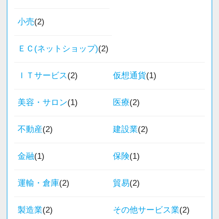
小売
(2)
これまでの会計事務所や経理経験を活かしてご
活躍いただけます。
ＥＣ(ネットショップ)
(2)
また、経験やスキルに応じて徐々に担当する業
ＩＴサービス
(2)
仮想通貨
(1)
務の幅を広げていただきます。
将来的には申告書レビューなど、専門性を高め
美容・サロン
(1)
医療
(2)
られる業務にも携わることが可能です。
どこでも通用する実務スキルを身につけなが
不動産
(2)
建設業
(2)
ら、着実にスキルアップできる環境です。
金融
(1)
保険
(1)
★当事務所ではこんな方をお待ちしています！
★
運輸・倉庫
(2)
貿易
(2)
当事務所では、職員同士が協力しながら気持ち
製造業
(2)
その他サービス業
(2)
よく働ける環境づくりを大切にしています。