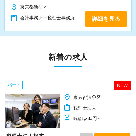
place
東京都新宿区
content_paste
会計事務所・税理士事務所
詳細を見る
新着の求人
パート
NEW
place
千葉県柏市
content_paste
税理士法人
currency_yen
1,140円～
時給