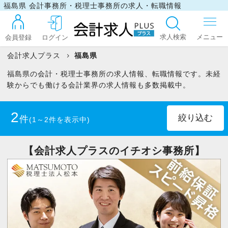
福島県 会計事務所・税理士事務所の求人・転職情報
求人検索
会員登録
ログイン
会計求人プラス
福島県
福島県の会計・税理士事務所の求人情報、転職情報です。未経
ログイン
験からでも働ける会計業界の求人情報も多数掲載中。
2
件
(1～2件を表示中)
最近見た求人
正社員
(1)
パート・アルバイト
(1)
【会計求人プラスのイチオシ事務所】
マイリスト
税理士
(2)
お問い合わせ
税理士科目合格者(未登録)
(2)