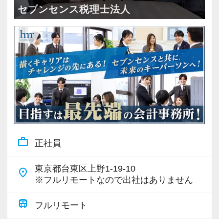
・全国14拠点で事業展開
セブンセンス税理士法人
・従業員240名以上に拡大
・会計・税務・財務・労務まで対応
・専門家が在籍しワンストップ支援
＜学びを後押し＞
・書籍購入費／研修費は全額会社負担
・隔月で税法・実務の学習会あり
・資格取得を目指す社員が多数
work_outline
正社員
＜募集の背景＞
・事業拡大に伴う増員募集
東京都台東区上野1-19-10
place
・組織力強化に向けた採用
※フルリモートなので出社はありません
・将来の中核人材を募集
train
フルリモート
＜先輩スタッフの声＞