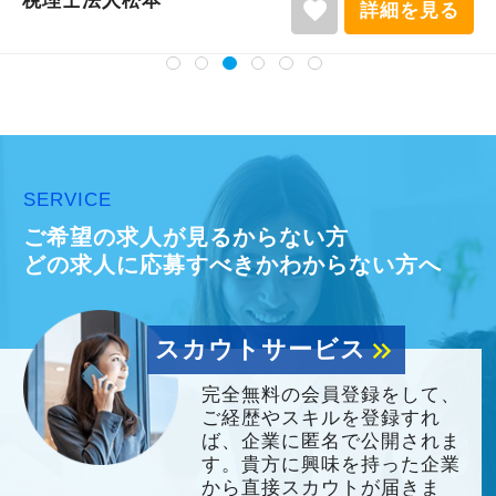
税理士法人松本
favorite
詳細を見る
SERVICE
ご希望の求人が見るからない方
どの求人に応募すべきかわからない方へ
スカウトサービス
keyboard_double_arrow_right
完全無料の会員登録をして、
ご経歴やスキルを登録すれ
ば、企業に匿名で公開されま
す。貴方に興味を持った企業
から直接スカウトが届きま