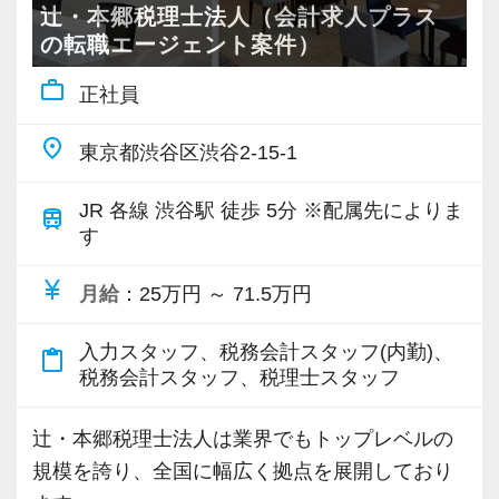
さまざまなビジネスに関わることができます。
最初は自信が無くても意欲があれば大丈夫で
【各種社会保険完備、ユニークな手当制度あ
辻・本郷税理士法人（会計求人プラス
の転職エージェント案件）
す。
り】
【一緒にスキルを身に着けませんか？】
一緒に事務所を盛り立てていただける方をお待
社会保険等の一般的な福利厚生の他に、各種手
work_outline
正社員
この仕事の一番の特徴は、
ちしています！
当も充実。
やればやるほど自分のスキルになることです。
税務能力検定等の資格検定に合格するともらえ
place
東京都渋谷区渋谷2-15-1
【こんな方を求めています】
る「合格手当」など、当社ならではの制度を設
最初はサポート業務からですが、
・情熱を持って仕事ができ、途中で諦めない人
けているので、ぜひ活用してください。
JR 各線 渋谷駅 徒歩 5分 ※配属先によりま
train
経験を積むことで、顧問先を担当するようにな
す
・責任感を持って仕事に取り組める人
詳しくはこちら（リンク先：https://www.tokyo-
ります。
・積極性と向上心を持ち合わせている人
consulting.com/recruit/environment/benefits）
currency_yen
月給
：25万円 ～ 71.5万円
・若手を引っ張っていくリーダーになれる人
【働き方って？】
【成長のための5つのこだわりを大事にしていま
入力スタッフ、税務会計スタッフ(内勤)、
content_paste
残業は月15～20時間程度
【ITシステム完備で効率よく業務をこなせま
す】
税務会計スタッフ、税理士スタッフ
無理なく働きながら、
す】
仕事をする上では5つのこだわり「クイックレス
しっかりスキルを身につけていける環境です。
IT化が非常に進んでいるのも当社の特徴。
ポンス・プラス思考・有言実行・他責禁止・気
辻・本郷税理士法人は業界でもトップレベルの
代表が作業環境にも気を配っており、デュアル
配り」を掲げ、一人ひとりが実行しています。
規模を誇り、全国に幅広く拠点を展開しており
【ちょっと話だけでもしてみませんか？】
モニターを全席設置。
より多くの「ありがとう」と笑顔をいただき続