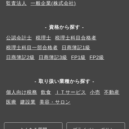
監査法人
一般企業(株式会社)
資格から探す
公認会計士
税理士
税理士科目合格者
税理士科目一部合格者
日商簿記1級
日商簿記2級
日商簿記3級
FP1級
FP2級
取り扱い業種から探す
個人向け税務
飲食
ＩＴサービス
小売
不動産
医療
建設業
美容・サロン