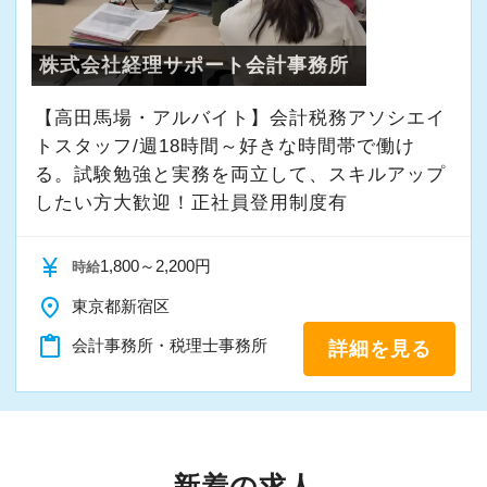
株式会社経理サポート会計事務所
【高田馬場・アルバイト】会計税務アソシエイ
トスタッフ/週18時間～好きな時間帯で働け
る。試験勉強と実務を両立して、スキルアップ
したい方大歓迎！正社員登用制度有
currency_yen
1,800～2,200円
時給
place
東京都新宿区
content_paste
会計事務所・税理士事務所
詳細を見る
新着の求人