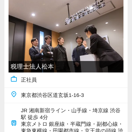
充実した実務重視のOJTで、安心して職務経験
と知識をゼロから身に付けられます！
税務・会計の経験と知識を磨きながらステップ
アップを目指しませんか？
【対象業種100種以上！節税・融資・税務調査に
強い税理士法人です】
創業以来17年連続増収増益、顧問先数2500以
税理士法人松本
上、全国6拠点で安定的に成長中です。
work_outline
正社員
お客様に事務所までご来社いただく来所型サー
ビスで、中小企業の経営を幅広くサポートして
place
東京都渋谷区道玄坂1-16-3
います。
JR 湘南新宿ライン・山手線・埼京線 渋谷
専門Webサイトを10サイト以上運営しており、
駅 徒歩 4分
train
新規顧問契約のお客様が毎年400件以上増加！
東京メトロ 銀座線・半蔵門線・副都心線・
東急東横線・田園都市線・京王井の頭線 渋