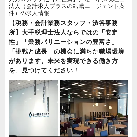
法人（会計求人プラスの転職エージェント案
きる職場です。
当社ならではの「仕事のステップ」を踏みなが
件）の求人情報
当事務所では
新たなマネージャー候補として、将来的にオフ
ら実務を経験することで、半年もすればある程
【税務・会計業務スタッフ・渋谷事務
・会計入力
ィスを任せられる方の力を求めています。
度一人で仕事をすることができるようになりま
所】大手税理士法人ならではの「安定
・資料作成
す。
など、できることからスタートします。
性」「業務バリエーションの豊富さ」
税理士資格がなくてもOK！
「挑戦と成長」の機会に満ちた職場環境
やる気とコミュニケーション能力を重視しま
これまでも多くのインターン生が実践型インタ
現在も未経験から入社したスタッフが活躍して
す。
があります。未来を実現できる働き方
ーン制度を使い、ステップアップを実現してき
おり、
税理士はサービス業です。誠実に仕事を行い、
た実績が当社にはあります！
を、見つけてください！
分からないことはすぐに聞ける環境です。
お客様に満足していただくことを大事にしてく
実践型インターンを通して学校では絶対に学ぶ
れる方を求めています。
ことができない知識と実務を徹底的に磨くこと
【いろんな業界を一緒に見ませんか？】
ができます。
クライアントは、起業したばかりの会社やベン
スキルと経験に合わせてキャリアを重ねつつ、
チャー企業が中心です。
部下のマネジメントも少しずつお任せして自信
インターン終了後は新卒採用の道も用意してい
を持っていけるよう私たちもバックアップしま
ます。26卒のインターン生も入社予定です。
IT、EC、サービス業など、
す。