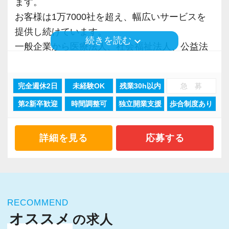
ます。
今すぐ転職を考えていなくても大丈夫です。
入力もAI-OCRを使用して、業務効率化とペーパ
けるために「情熱家であれ！」がモットーで
お客様は1万7000社を超え、幅広いサービスを
ーレス化を進めています。kintoneや
す。
提供し続けています。
keyboard_arrow_down
続きを読む
「ちょっと気になる」くらいでもOKなので、
LINEWORKS、クラウドサインなどを活用して
一般企業から医療法人、社会福祉法人、公益法
まずは話を聞いてみませんか？
いるので効率よくストレスフリーに業務をこな
【求職者へのメッセージ】
人、海外法人、地方公共団体など、中小規模か
せます。
当社の実践型インターンでは、普段の学生生活
ら大手企業まで、多種多様な業種のお客様との
ここでの経験は、将来きっと役に立ちます。
完全週休2日
未経験OK
残業30h以内
急 募
ぜひ体験してください！
では扱うことのない専門性が高い業務をお任せ
業務経験を積む事ができます。
します。
第2新卒歓迎
時間調整可
独立開業支援
歩合制度あり
そんな環境があるからこそ業務バリエーション
リクルートサイト（外部リンク）
【明確なキャリアパスで成長をバックアップし
そのため、勢いだけではどうにもならない課題
も豊富で、税務コンサルティング、法人設立支
ます】
や問題点もでてきますが、一つずつ確実に乗り
援、事業承継、相続、M＆A、再編・再生、国際
詳細を見る
応募する
キャリアステップは等級制（1〜6等級）で、求
越えていきましょう！
税務など、幅広い分野での税務・会計業務を経
められる業務レベルや役割を明確にしていま
常に自ら学ぶ姿勢で臨んでください。着実に実
験出来るとともに、あなたに最適な専門業務が
す。目標設定がしやすく、成長を実感しながら
績を作りながら課題や問題の分析スキルを身に
見つかります！
ステップアップが可能です。
付ける経験を積むことが自信に繋がります。
RECOMMEND
昇級は年に2回の自己申請制で何度でもチャレン
多くのインターン生を育成した実績があります
今回全国に拠点を展開している辻・本郷税理士
オススメ
の求人
ジできます。
ので、安心して仲間と一緒に働く楽しさと自分
法人で、【税務・会計業務スタッフ】を募集し