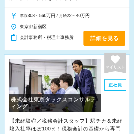
けるために「情熱家であれ！」がモットーで
ったことの相談先にも迷わず、何でもすぐに聞
とが出来ます。
す。
くことができて安心です。
currency_yen
308～560万円 /
22～40万円
年収
月給
◆お客様を税務・会計の面からサポートしたい
place
東京都新宿区
【求職者へのメッセージ】
数字が好きで人と関わるのが好きな人でした
方
content_paste
会計事務所・税理士事務所
詳細を見る
当社では、「こうなりたい」という将来のキャ
ら、この仕事に向いていると思います。
◆会計とITの知識を使って活躍したい方
リアプランが明確な方が成長しています。
お客様からの「ありがとう」が、最大のやりが
◆様々な専門分野の業務にチャレンジしたい方
そのため、採用面接では「1年後、3年後、5年後
favorite
いになります！
◆成長したい、スキルアップしたい、手に職を
にどうなりたいか？」を必ずお聞きします。
つけたい方
マイリスト
たとえば希望年収があれば、その目標に向けて
はじめての仕事には不安もあるかもしれません
どう仕事をすればいいのか具体的にお伝えしま
が、当社は同じ目標をもったインターンの数も
辻・本郷の環境で上記項目を実現しながら働
正社員
すので気軽に相談してください。
多く心強いですよ。やる気のある方、ご応募お
き、プロフェッショナルとして活躍しません
株式会社東京タックスコンサルテ
待ちしています！
か？
ィング
当社は積極的な人に惜しみなくチャンスを与え
るというスタイルで、経験年数を積めば自動的
【採用＆法人案内動画】
【未経験◎／税務会計スタッフ】駅チカ＆未経
にキャリアアップするという仕組みになっては
験入社率ほぼ100％！税務会計の基礎から専門