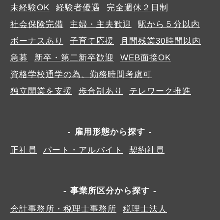
未経験OK
経験者優遇
完全週休２日制
社会保険完備
主婦・主夫歓迎
駅から５分以内
ボーナスあり
子育て応援
月間残業30時間以内
急募
新卒・第二新卒歓迎
WEB面接OK
資格学校通学の為、勤務時間考慮可
独立開業を支援
歩合制あり
テレワーク推進
雇用形態から探す
正社員
パート・アルバイト
契約社員
事業所区分から探す
会計事務所・税理士事務所
税理士法人