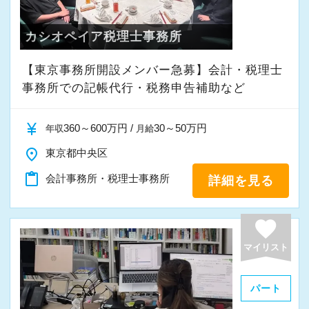
スタッフの成長にともないお客様からも信頼さ
勤務できます。その他、時短勤務、リモートワ
れ喜んでもらえる、そんな組織にしていきたい
ークも相談可能です。
カシオペイア税理士事務所
ですね。
※応募には会計求人プラスにご登録が必要で
【東京事務所開設メンバー急募】会計・税理士
“明るくて仲が良い”というのも当社の特徴。
事務所での記帳代行・税務申告補助など
す。
良くも悪くも“おせっかい”な人が多く、お客様の
ために、一緒に働く仲間のために、本気になれ
currency_yen
360～600万円 /
30～50万円
年収
月給
る熱い人が多いです。
place
東京都中央区
content_paste
会計事務所・税理士事務所
詳細を見る
昇格のスピードも早く、やりがいや成長してい
る実感が得られやすい職場です。
favorite
等級制度でキャリアアップの道筋が明確になっ
ているので、目標を立ててどんどん達成してい
マイリスト
きましょう！
「こういうことをやってみたい！」という強い
パート
思いがある人、大歓迎です！