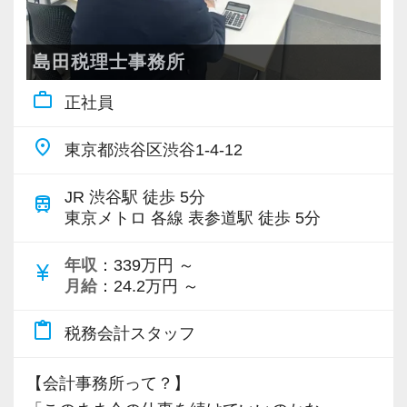
す。
現時点で深い知識や経験をお持ちでなくても安
お客様からは「対応力」や「コミュニケーショ
若いメンバーが多く明るい雰囲気で、全員がや
心してください！
ンの質」で評価をいただいています。
島田税理士事務所
る気に満ちあふれています。
社員と同じように実務経験を積みながら税法や
専門知識だけでなく、人として信頼される力を
自主性がある方には活躍できる舞台はいくらで
work_outline
会計の知識を得られるようフォロー体制はバッ
正社員
大切にしたい方には最適な環境です。
もご用意するので、この業界で何か成し遂げた
チリです。
place
い目標がある方は、ぜひ当社の門を叩いてくだ
東京都渋谷区渋谷1-4-12
【あなたに合ったキャリア・評価制度を試して
さい！
【先輩スタッフのサポートを受けながら段階を
みませんか？】
JR 渋谷駅 徒歩 5分
train
踏んでステップアップできます♪】
・担当顧客に応じたインセンティブ制度あり
東京メトロ 各線 表参道駅 徒歩 5分
【ご紹介が多い安定企業でお客様から一番に信
入社してからのステップアッププランを準備し
・アカウントマネージャーへのキャリアアップ
頼される税務のプロを目指せます】
ています。あなたの成長にあわせてステップア
年収
：339万円 ～
可能
currency_yen
私達は「税務のプロフェッショナルとしてお客
ップしていきましょう。
月給
：24.2万円 ～
・年収600万円以上も十分に実現可能
様に寄り添う」ことが一つの使命です。
content_paste
税務会計スタッフ
▽ステップ1(入社〜約1ヶ月)
また、将来独立を目指す方も歓迎しています。
お客様から「こうしたい」という理想をいただ
先輩が担当しているお客様の月次試算表を作成
実際に当事務所から独立したスタッフも多数い
【会計事務所って？】
いたら、それを一緒になって実現するために大
しながら少しずつレベルアップしていきましょ
ます。