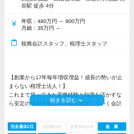
各オフィスに国税OB税理士が在籍しているの
谷駅 徒歩 4分
で、税務調査にも精通しています。
年収
：480万円 ～ 800万円
currency_yen
税理士という仕事は不況に強い仕事で、融資対
月給
：35万円 ～
応、給付金のサポート、補助金のサポートなど
content_paste
お手伝いできる業務は数多く存在しています。
税務会計スタッフ、税理士スタッフ
そのため、全拠点でスタッフの増員に力を入れ
ており、さらなるサービス品質の向上を目指し
ています。
【創業から17年毎年増収増益！成長の勢いが止
まらない税理士法人！】
また、職場環境の改善に積極的に取り組む企業
これまで培ってきた実務経験と知識を活かすな
に対して認証される「社労士診断認証制度」を
keyboard_arrow_down
続きを読む
ら安定の成長企業で！今後も拡大していく会計
取得しました。
事務所で幅広い業務にチャレンジしながら成長
「職場環境改善宣言企業」と「経営労務診断実
を目指しましょう！
施企業」の認定を受け、今後も社員が働きやす
完全週休2日
未経験OK
残業30h以内
急 募
い環境づくりを積極的に推進していきます。