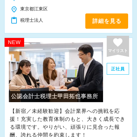
ることができました。
事例研修など用意しながらスタッフの成長をバ
place
社会保険等の一般的な福利厚生の他に、各種手
東京都江東区
まだ入社１年目ですが、すでに法人20件・個人8
ックアップしています。
当も充実。
件を担当させてもらっています。
他にも会計人として押さえるべき重要項目につ
content_paste
税理士法人
詳細を見る
税務能力検定等の資格検定に合格するともらえ
いて法改正に関する勉強会や内部・外部から講
る「合格手当」、社員には入社3年（5万円）・5
現在は、税理士を目指して勉強にも励んでいま
師陣を招きスタッフ全体で知識の共有を図りま
favorite
NEW
年（10万円）を支給する「勤続手当」もありま
す。
す。
マイリスト
す。
オフィスに税理士がいるので、わからないこと
詳しくはこちら（リンク先：https://www.tokyo-
はすぐ聞けるのがいいですね。
組織内には税理士、公認会計士、中小企業診断
正社員
consulting.com/recruit/environment/benefits）
経験と知識をつけて、お客様から頼られる存
士など、税務・会計に関わる様々な分野のエキ
在、後輩の手本になるような存在になれるよう
スパートが集結しています。
【成長のための5つのこだわりを大事にしていま
に頑張っています。
そして案件によっては、チームを組んで業務を
公認会計士税理士甲田拓也事務所
す】
進めることもありますので、他のエキスパート
仕事をする上では5つのこだわり「クイックレス
会社の良いところは“温かさ”があります。
による協力と刺激を受けながら自身の専門スキ
【新宿／未経験歓迎】会計業界への挑戦を応
ポンス・プラス思考・有言実行・他責禁止・気
お客様に対しても、仲間に対しても、アットホ
ルを磨けます。
援！充実した教育体制のもと、大きく成長でき
配り」を掲げ、一人ひとりが実行しています。
ームで明るい会社です。
会計事務所に限らずこれまでのご経験や取得さ
る環境です。やりがい、頑張りに見合った報
より多くの「ありがとう」と笑顔をいただき続
チームで動いているので、わからないことや困
れた資格など、大いに活かしながら活躍するこ
酬、誇れる仲間を約束します！