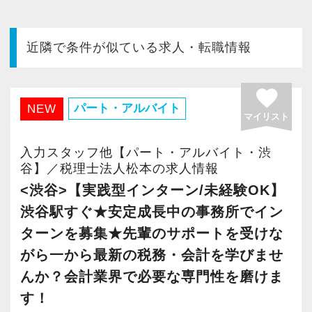
今すぐ会員登録
近隣で条件が似ている求人・転職情報
PC版サイトを見る
favorite
パート・アルバイト
NEW
マイリスト
採用ご担当者様
入力スタッフ他【パート・アルバイト・渋
谷】／税理士法人松本の求人情報
<渋谷>【実践型インターン/未経験OK】
渋谷駅すぐ★安定成長中の事務所でイン
ターンを募集★先輩のサポートを受けな
がら一から最新の税務・会計を学びませ
んか？会計業界で必要な専門性を磨けま
す！