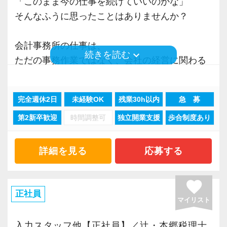
「このまま今の仕事を続けていいのかな」
きく力を発揮できる存在でありたいと考えてい
う。実際の数字に触れながら業務に取り組んで
そんなふうに思ったことはありませんか？
ます。ご紹介案件が7割を超えているのも、そう
頂くことで、より理解と知識が深まります！
リクルートサイト（外部リンク）
いった私たちの姿勢がお客様から評価されてい
会計事務所の仕事は、
るからだと自負しています。
▽ステップ2(2ヶ月目〜)
keyboard_arrow_down
続きを読む
ただの事務作業ではなく、会社の経営に関わる
そろそろ入力業務に慣れてきますので、本人の
仕事です。
今後もお客様に満足していただけるようにスキ
希望に応じて決算業務、年末調整業務、確定申
ルの向上を目指し、税務のプロとして高い信頼
告業務にもチャレンジして頂けます。先輩スタ
完全週休2日
未経験OK
残業30h以内
急 募
社長と話しながら、数字をもとにアドバイスを
を獲得していきます。
ッフがサポートしますので、安心して税務・会
第2新卒歓迎
時間調整可
独立開業支援
歩合制度あり
したり、
お客様から信頼され、心の通ったサービスを提
計の業務を一通り覚えられます！
会社の成長を支えるポジションです。
供する真の「税務プロフェッショナル」として
の道を私たちと一緒に歩んでみませんか？
詳細を見る
応募する
▽ステップ3(4ヶ月目〜)
【未経験でも大丈夫ですか？】
一通りの業務を覚えたら、自分自身で決算を行
正直に言うと、最初は分からないことだらけで
【将来オフィスをお任せできる貴方の力を求め
って頂きます。決算書が出来ましたら、先輩ス
favorite
す。
正社員
ています】
タッフ・オフィス責任者からのチェックと国税
マイリスト
積み重ねてこられた知識と経験を生かして、さ
OBのダブルチェックがあります。
でも、それはみんな同じです。
らなる活躍の場を求めている貴方の力を発揮で
入力スタッフ他【正社員】／辻・本郷税理士