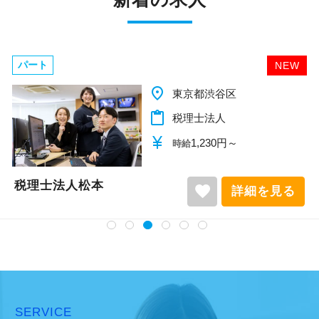
パート
NEW
place
千葉県柏市
content_paste
税理士法人
currency_yen
1,140円～
時給
税理士法人松本
favorite
詳細を見る
SERVICE