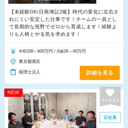
■法人主催の定期研修会で最新の税務会計情報に
【未経験OK/日商簿記2級】時代の変化に左右さ
積極的に手を挙げるアクティブな人には向いて
キャッチアップできるなど、スキルアップの支
れにくい安定した仕事です！チームの一員とし
いる会社です。
援環境もしっかりとしています。
て⻑期的な視野でゼロから育成します！経験よ
私も新しい経験にチャレンジしたいと思い、渋
■配属された部署で1年働いた後にFA制度が使え
りも人柄とやる気を求めます！
谷オフィスの開設に合わせて、責任者になりた
ます。自己申請型で希望の部署に移動ができま
いと立候補しました。
すので経験の幅を広げながらキャリアップを目
currency_yen
338～600万円 /
26～40万円
年収
月給
主体性のある人にはキャリアアップとレベルア
指せます。
place
東京都港区
ップのチャンスも広がり、経験者なら実務だけ
■全国のスタッフの勤務時間を本部で一元管理を
content_paste
でなくマネジメントの経験も積めます。
税理士法人
詳細を見る
し、過度に業務時間が増えている方、残業が連
日に続いている方がいた際に部門の責任者に抑
オフィス責任者として心がけているのは、何で
制の指令が飛ぶようになっています。そのため
favorite
NEW
も気軽に話せる雰囲気と一人一人の考え方を尊
全拠点で残業の抑制が成功しています。
マイリスト
重することです。
■通常の始業時間に対し、前後1時間または2時
常に柔軟さを忘れずに接したいと思っていま
間を始業時間にできる制度を導入していますの
正社員
す。
で、ライフスタイルにあわせて最適な時間帯で