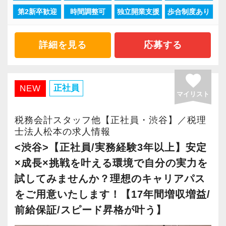
第2新卒歓迎
時間調整可
独立開業支援
歩合制度あり
「柏」「横浜」「大阪」の６拠点を展開してい
ます。
2021年6月に「渋谷オフィス」を新設し、その
詳細を見る
応募する
後「新宿オフィス」「大阪オフィス」「錦糸町
オフィス」が拡張移転！
favorite
さらに2022年12月には「柏オフィス」を開設
正社員
NEW
マイリスト
し、2025年には大阪オフィスを増床するなど、
事業拡大を続けています。
税務会計スタッフ他【正社員・渋谷】／税理
安定性抜群の環境で自己成長を実現できます。
士法人松本の求人情報
<渋谷>【正社員/実務経験3年以上】安定
社員の持つ「やる・やりたい」という気持ちを
×成長×挑戦を叶える環境で自分の実力を
大事にしているため、資格を持っていなくて
試してみませんか？理想のキャリアパス
も、スピーディーなキャリアアップが可能で
をご用意いたします！【17年間増収増益/
す！
前給保証/スピード昇格が叶う】