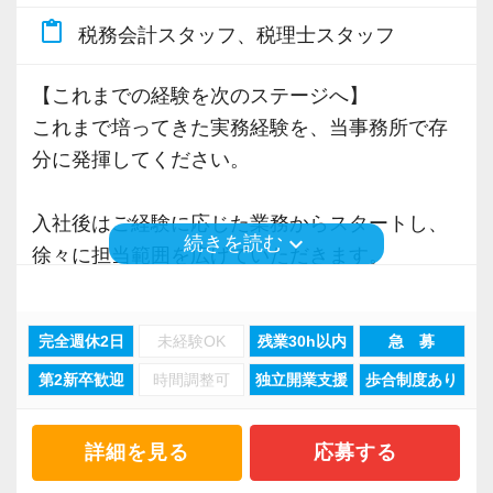
新規顧問契約のお客様が毎年400件以上増加！
いった私たちの姿勢がお客様から評価されてい
content_paste
税務会計スタッフ、税理士スタッフ
各オフィスに国税OB税理士が在籍しているの
るからだと自負しています。
で、税務調査にも精通しています。
【これまでの経験を次のステージへ】
今後もお客様に満足していただけるようにスキ
これまで培ってきた実務経験を、当事務所で存
税理士という仕事は不況に強い仕事で、融資対
ルの向上を目指し、税務のプロとして高い信頼
分に発揮してください。
応、給付金のサポート、補助金のサポートなど
を獲得していきます。
お手伝いできる業務は数多く存在しています。
お客様から信頼され、心の通ったサービスを提
入社後はご経験に応じた業務からスタートし、
そのため、全拠点でスタッフの増員に力を入れ
keyboard_arrow_down
続きを読む
供する真の「税務プロフェッショナル」として
徐々に担当範囲を広げていただきます。
ており、さらなるサービス品質の向上を目指し
の道を私たちと一緒に歩んでみませんか？
将来的には、顧問先対応だけでなく、チームを
ています。
率いる「アカウントマネージャー」としての活
【目指すは“大家族のような会社”明るく楽しく一
完全週休2日
未経験OK
残業30h以内
急 募
躍を期待しています。
また、職場環境の改善に積極的に取り組む企業
緒に働ける方を求めています】
第2新卒歓迎
時間調整可
独立開業支援
歩合制度あり
に対して認証される「社労士診断認証制度」を
「こんな明るい事務所ははじめて」と言われる
【幅広い業種に携わり、スキルアップ】
取得しました。
ほど、仲が良くて明るいのが当社の特徴です。
当事務所はクライアントは業種・規模ともに多
詳細を見る
応募する
「職場環境改善宣言企業」と「経営労務診断実
実践型インターンは成⻑性を重視していて、や
種多様です。