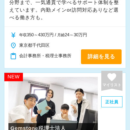
いません。
分野まで、一気通貫で学べるサポート体制を整
ですから、ステップアップしたい人は、遠慮な
えています。内勤メインor訪問対応ありなど選
【辻・本郷税理士法人に応募するポイント！】
く自分から手を挙げてください。
べる働き方も。
■国内最大級の専門特化型税理士法人です。全国
「挑戦」と「成長」を後押しする社風なので失
に拠点展開をしており、その規模感を武器に1万
currency_yen
敗を恐れずに目標に向かってチャレンジするこ
350～430万円 /
24～30万円
年収
月給
7000社を超えるお客様に質の高いサービスを提
とができます。
供しています。
place
東京都千代田区
■お客様は一般企業、医療法人、公益法人、海外
content_paste
会計事務所・税理士事務所
詳細を見る
【現役スタッフの声】
法人など多種多様。業務の幅も税務顧問から事
業承継、相続、M＆A、再生・再編、国際税務な
favorite
前職は小規模な事務所で、なかなか担当を持つ
NEW
ど、あらゆる業種・分野での案件を経験するこ
ことができませんでした。
マイリスト
とができます。
代表が高齢で新しいお客様も増えず、自分の今
■新宿ミライナタワー事務所のほか、日本全国に
後のキャリアを考えて転職を決意し、当社に入
正社員
事務所を展開していますので現地登用はもちろ
社しました。
ん、Iターン、Uターンご希望の方も歓迎です。
現在は、渋谷オフィスの責任者として一つの拠
またご家族の転勤や介護によって勤務地の移動
点を任されています。
Gemstone税理士法人
申請ができます。