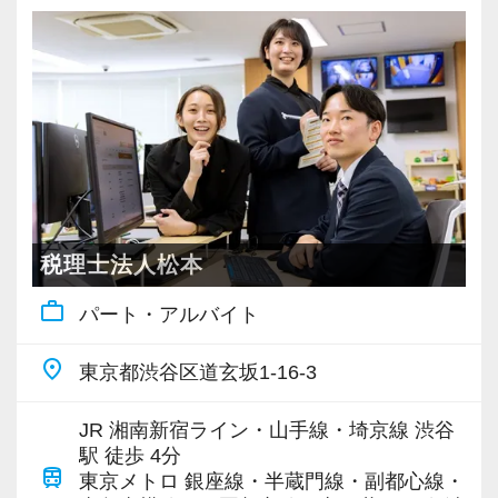
税理士法人松本
work_outline
パート・アルバイト
place
東京都渋谷区道玄坂1-16-3
JR 湘南新宿ライン・山手線・埼京線 渋谷
駅 徒歩 4分
train
東京メトロ 銀座線・半蔵門線・副都心線・