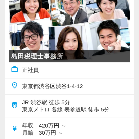
若いメンバーが多く明るい雰囲気で、全員がや
会計事務所経験者の方には幅広い業務に携わっ
る気に満ちあふれています。
ていただき、早い段階から部下やチームのマネ
自主性がある方には活躍できる舞台はいくらで
ジメント業務にも挑戦できます！これまでの経
もご用意するので、この業界で何か成し遂げた
験・知識を活かしながら、さらに上のステージ
い目標がある方は、ぜひ当社の門を叩いてくだ
でキャリアアップをしませんか？
さい！
島田税理士事務所
【対象業種100種以上！節税・融資・税務調査に
【ご紹介が多い安定企業でお客様から一番に信
work_outline
正社員
強い税理士法人です】
頼される税務のプロを目指せます】
創業以来17年連続増収増益、顧問先数2500以
私達は「税務のプロフェッショナルとしてお客
place
東京都渋谷区渋谷1-4-12
上、全国6拠点で安定的に成長中です。
様に寄り添う」ことが一つの使命です。
お客様に事務所までご来社いただく来所型サー
JR 渋谷駅 徒歩 5分
train
ビスで、中小企業の経営を幅広くサポートして
お客様から「こうしたい」という理想をいただ
東京メトロ 各線 表参道駅 徒歩 5分
います。
いたら、それを一緒になって実現するために大
年収
：420万円 ～
きく力を発揮できる存在でありたいと考えてい
currency_yen
月給
：30万円 ～
専門Webサイトを10サイト以上運営しており、
ます。ご紹介案件が7割を超えているのも、そう