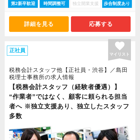
第2新卒歓迎
時間調整可
独立開業支援
歩合制度あり
現在当社では「渋谷」「新宿」「錦糸町」
長く安心して働ける環境を用意してお待ちして
「柏」「横浜」「大阪」の６拠点を展開してい
おりますので、当社で将来の不安なく働いてみ
ます。
ませんか？
詳細を見る
応募する
2021年6月に「渋谷オフィス」を新設し、その
後「新宿オフィス」「大阪オフィス」「錦糸町
【渋谷の事務所はこんなオフィスです】
favorite
オフィス」が拡張移転！
2021年6月にオープンしたオフィス。
正社員
マイリスト
さらに2022年12月には「柏オフィス」を開設
新宿オフィスの精鋭スタッフが立ち上げメンバ
し、2025年には大阪オフィスを増床するなど、
ーとして運営をスタートしました。
税務会計スタッフ他【正社員・渋谷】／島田
事業拡大を続けています。
税理士事務所の求人情報
都心部ということもあり、IT系など最先端の技
安定性抜群の環境で自己成長を実現できます。
術を取り扱うお客様が多いのが特徴です。
【税務会計スタッフ（経験者優遇）】
“作業者”ではなく、顧客に頼られる担当
社員の持つ「やる・やりたい」という気持ちを
20代が中心となっており、専門学校が近くにあ
者へ ※独立支援あり、独立したスタッフ
大事にしているため、資格を持っていなくて
ることから資格取得に励むスタッフが多く活躍
多数
も、スピーディーなキャリアアップが可能で
しています。
す！