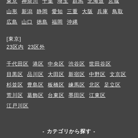
東京
神奈川
千葉
埼玉
群馬
北海道
宮城
山形
新潟
静岡
愛知
三重
大阪
兵庫
鳥取
広島
山口
徳島
福岡
沖縄
[東京]
23区内
23区外
千代田区
港区
中央区
渋谷区
世田谷区
目黒区
品川区
大田区
新宿区
中野区
文京区
杉並区
豊島区
板橋区
練馬区
北区
足立区
荒川区
葛飾区
台東区
墨田区
江東区
江戸川区
カテゴリから探す