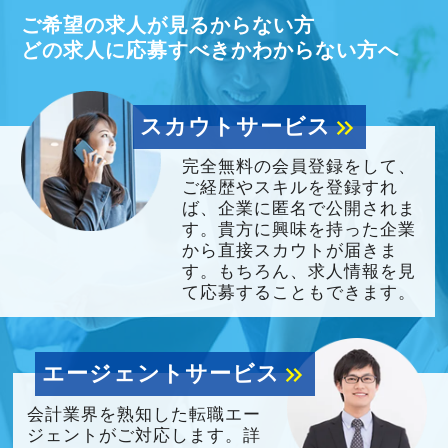
ご希望の求人が見るからない方
どの求人に応募すべきかわからない方へ
スカウトサービス
keyboard_double_arrow_right
完全無料の会員登録をして、
ご経歴やスキルを登録すれ
ば、企業に匿名で公開されま
す。貴方に興味を持った企業
から直接スカウトが届きま
す。もちろん、求人情報を見
て応募することもできます。
エージェントサービス
keyboard_double_arrow_right
会計業界を熟知した転職エー
ジェントがご対応します。詳