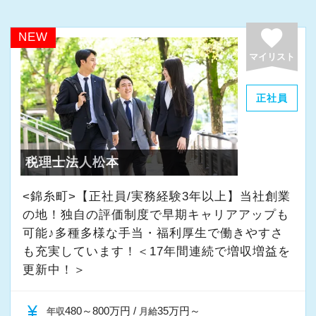
の成⻑を日々実感して頂けると思います。
ます！
【定期的な班替えや席替えで、より多くのこと
自分が「将来こうなりたい」「こんな風に成⻑
favorite
配属先は希望の仕事内容やお住いの場所によっ
NEW
を学べる体制！】
したい」「こういうサービスを提供したい」と
て決定いたします。
マイリスト
当社ではフリーアドレスと固定席を併用しなが
いう夢を語れる若いパワーのある方を求めてい
北は北海道から南は沖縄まで全国に拠点があり
ら業務を行っています。
ます。
ますので現地登用はもちろん、Iターン・Uター
正社員
そのなかで定期的な席替えやチームの班替えを
新しい扉を開けるのはとても勇気がいることで
ン希望の方も歓迎です。
実施。得意分野や経験の異なる様々な人と一緒
すが、輝ける未来のために一歩を踏み出して一
さらに、人事制度にはFA制度が設けられている
に仕事を行うことで、より柔軟かつ多彩なノウ
緒に頑張っていきませんか？
ので自分が携わりたい分野への異動やご家族の
税理士法人松本
ハウや知識を身に付けられる体制を整えていま
転勤・介護などの理由による勤務地の異動が申
す。
【現役スタッフの声】
<錦糸町>【正社員/実務経験3年以上】当社創業
請できますので、長く安心して働いてもらえま
また関西・関東とそれぞれの拠点での交流もあ
の地！独自の評価制度で早期キャリアアップも
す。
可能♪多種多様な手当・福利厚生で働きやすさ
り、オンライン・オフラインを問わず気軽に話
インターンから新卒で入社しました。
も充実しています！＜17年間連続で増収増益を
し合える社風です。
インターン時代は「ここまでやるの！？」とい
辻・本郷税理士法人では人材育成を重要な課題
更新中！＞
うくらい実践に近い形の業務を任されて大変な1
として取り組んでいます。
【各種社会保険完備、ユニークな手当制度あ
年でしたが、だからこそ実力がつき達成感を得
新人研修、マネージャー研修、全体研修、個別
currency_yen
480～800万円 /
35万円～
年収
月給
り】