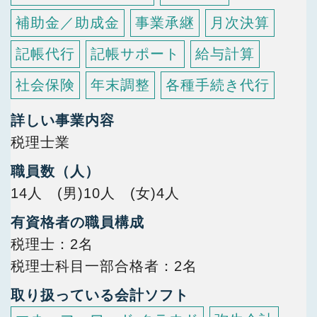
補助金／助成金
事業承継
月次決算
記帳代行
記帳サポート
給与計算
社会保険
年末調整
各種手続き代行
詳しい事業内容
税理士業
職員数（人）
14人 (男)10人 (女)4人
有資格者の職員構成
税理士
2名
税理士科目一部合格者
2名
取り扱っている会計ソフト