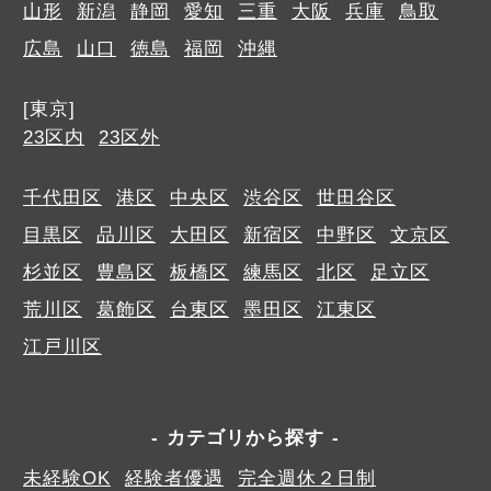
山形
新潟
静岡
愛知
三重
大阪
兵庫
鳥取
広島
山口
徳島
福岡
沖縄
[東京]
23区内
23区外
千代田区
港区
中央区
渋谷区
世田谷区
目黒区
品川区
大田区
新宿区
中野区
文京区
杉並区
豊島区
板橋区
練馬区
北区
足立区
荒川区
葛飾区
台東区
墨田区
江東区
江戸川区
カテゴリから探す
未経験OK
経験者優遇
完全週休２日制