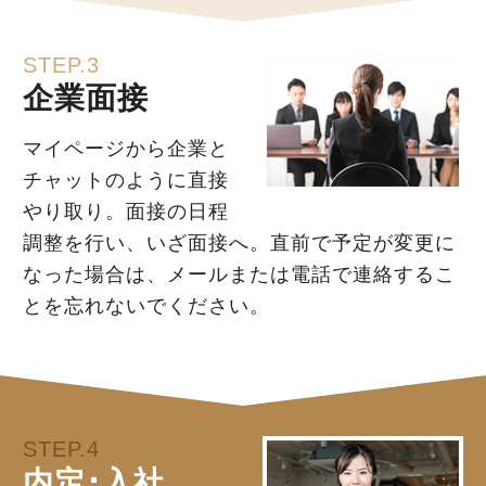
STEP.3
企業面接
マイページから企業と
チャットのように直接
やり取り。面接の日程
調整を行い、いざ面接へ。直前で予定が変更に
なった場合は、メールまたは電話で連絡するこ
とを忘れないでください。
STEP.4
内定･入社