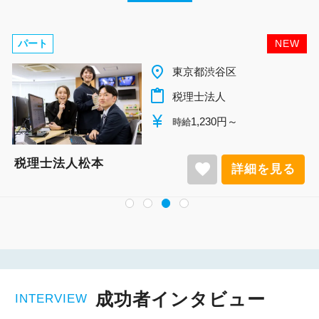
パート
NEW
place
千葉県柏市
content_paste
税理士法人
currency_yen
1,140円～
時給
税理士法人松本
favorite
詳細を見る
成功者インタビュー
INTERVIEW