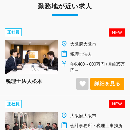
勤務地が近い求人
正社員
NEW
place
大阪府大阪市
content_paste
税理士法人
currency_yen
480～800万円 /
35万
年収
月給
円～
税理士法人松本
favorite
詳細を見る
正社員
NEW
place
大阪府大阪市
content_paste
会計事務所・税理士事務所