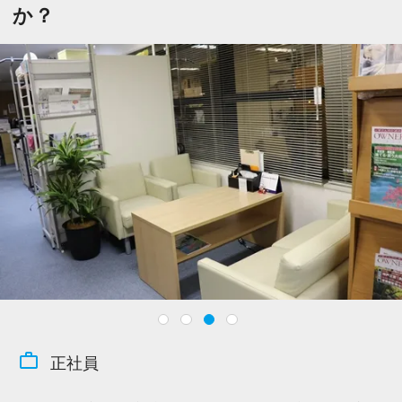
今すぐ会員登録
か？
PC版サイトを見る
採用ご担当者様
work_outline
正社員