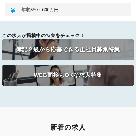
currency_yen
年収
350～600万円
この求人が掲載中の特集をチェック！
簿記２級から応募できる正社員募集特集
WEB面接もOKな求人特集
新着の求人