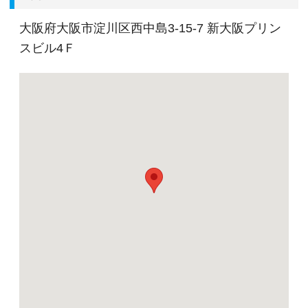
・大手事務所のように特定の業務をこなすのでは
なく幅広い業務を経験したい人
大阪府大阪市淀川区西中島3-15-7 新大阪プリン
・開業後まだ5年ほどの事務所であり、一緒に事務
スビル4Ｆ
所を大きくしていける人
・社内やお客様の事等いろいろ気がつく人 等々
＜社員育成＞
・試験休暇あり
・外部セミナーなど積極的に受講
・社内のマニュアルなど作成中
＜社内環境＞
・各社員に自宅用PC及びディスプレイを配布して
いるので在宅テレワークも可能
・お客様、職員ともに利用可能なキッズスペース
完備