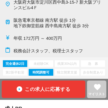
大阪府大阪市淀川区西中島3-15-7 新大阪プリ
place
ンスビル4Ｆ
阪急電車京都線 南方駅 徒歩 1分
train
地下鉄御堂筋線 西中島南方駅 徒歩 3分
currency_yen
年収
172万円 ～ 400万円
content_paste
税務会計スタッフ、税理士スタッフ
完全週休2日
未経験OK
残業30h以内
急 募
第2新卒歓迎
時間調整可
独立開業支援
歩合制度あり
favorite
この求人に応募する
マイリスト