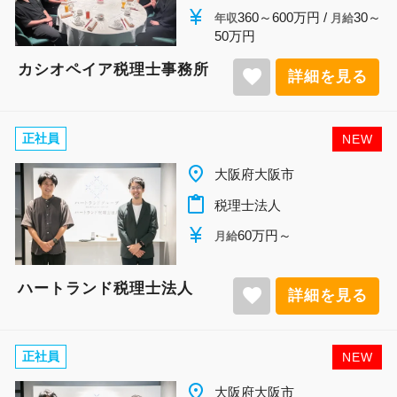
currency_yen
360～600万円 /
30～
年収
月給
50万円
カシオペイア税理士事務所
favorite
詳細を見る
正社員
NEW
place
大阪府大阪市
content_paste
税理士法人
currency_yen
60万円～
月給
ハートランド税理士法人
favorite
詳細を見る
正社員
NEW
place
大阪府大阪市