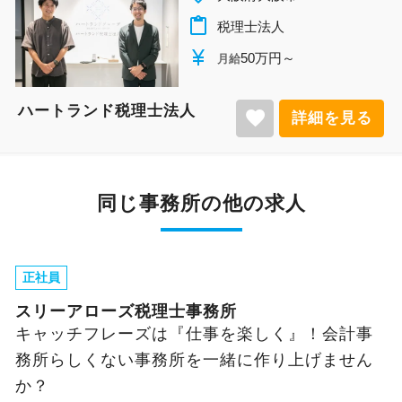
content_paste
税理士法人
currency_yen
50万円～
月給
ハートランド税理士法人
favorite
詳細を見る
同じ事務所の他の求人
正社員
スリーアローズ税理士事務所
キャッチフレーズは『仕事を楽しく』！会計事
務所らしくない事務所を一緒に作り上げません
か？