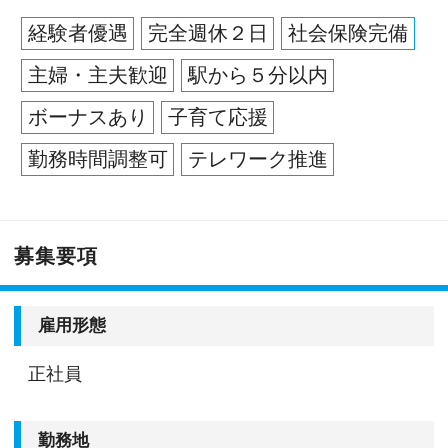
＜会社の特徴＞
経験者優遇
完全週休２日
社会保険完備
代表税理士も不動産投資を行っているように、不
主婦・主夫歓迎
駅から５分以内
動産オーナーをはじめとする資産家に特化した会
計事務所です。
ボーナスあり
子育て応援
法人税・所得税に加えて相続税というように幅広
勤務時間調整可
テレワーク推進
い税務知識を生かしての仕事となります。
また、イベント出展やセミナー講師業も積極的に
募集要項
受けており、日本経済新聞社主催の相続や不動産
投資フォーラムで講師を担当するなど毎年50件以
上のセミナー実績を誇ります。
雇用形態
そのような積極展開から、開業後年々お客様は増
加中です。
正社員
＜求める人物＞
勤務地