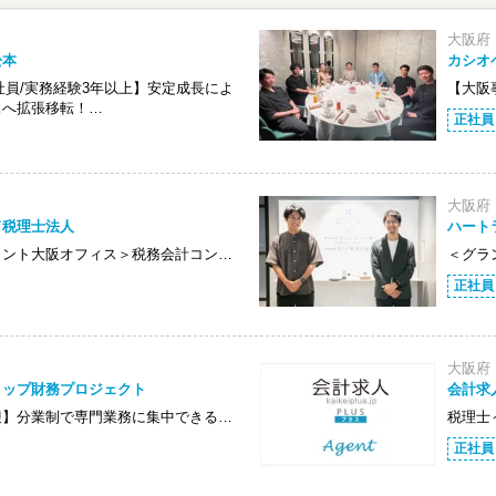
大阪府
松本
カシオ
社員/実務経験3年以上】安定成長によ
【大阪
スへ拡張移転！…
正社員
大阪府
ド税理士法人
ハート
ロント大阪オフィス＞税務会計コン…
＜グラ
正社員
大阪府
トップ財務プロジェクト
会計求
迎】分業制で専門業務に集中できる…
税理士
正社員