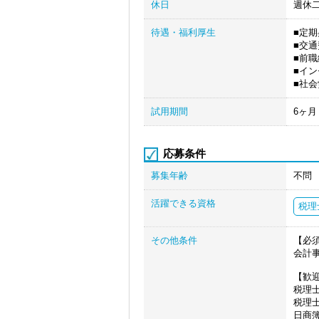
休日
週休
待遇・福利厚生
■定
■交
■前
■イ
■社
試用期間
6ヶ
応募条件
募集年齢
不問
活躍できる資格
税理
その他条件
【必
会計
【歓
税理
税理
日商