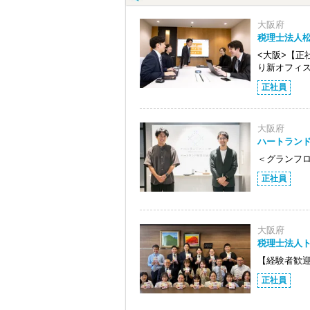
大阪府
税理士法人
<大阪>【正
り新オフィ
正社員
大阪府
ハートラン
＜グランフ
正社員
大阪府
税理士法人
【経験者歓
正社員