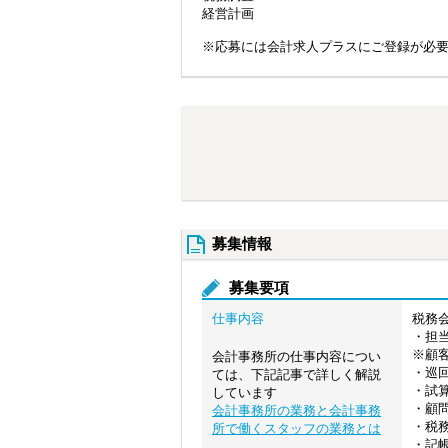
経営計画
※応募には会計求人プラスにご登録が必
募集情報
募集要項
仕事内容
税務
・担当
※顧
会計事務所の仕事内容につい
・巡
ては、下記記事で詳しく解説
・試
しています
・顧
会計事務所の業務と会計事務
・税
所で働くスタッフの業務とは
・記