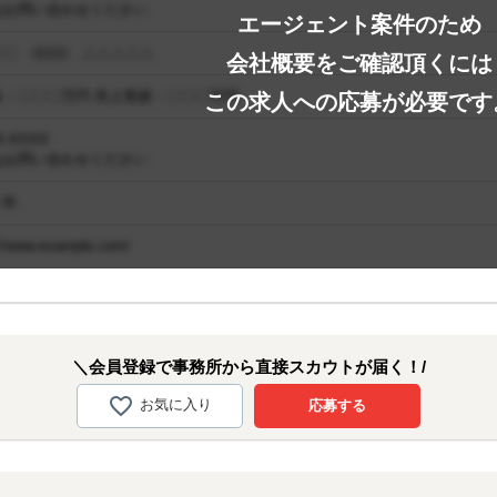
はお問い合わせください
エージェント案件のため
〇 □□□□ △△△△△
会社概要をご確認頂くには
金：〇〇〇万円 売上実績：〇〇〇万円
この求人への応募が必要です
-XXXX
はお問い合わせください
〇年
://www.example.com/
＼会員登録で事務所から直接スカウトが届く！/
お気に入り
応募する