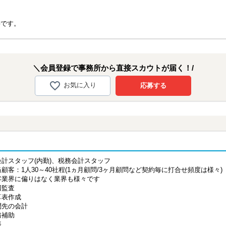
要です。
＼会員登録で事務所から直接スカウトが届く！/
お気に入り
応募する
会計スタッフ(内勤)、税務会計スタッフ
顧客：1人30～40社程(1ヵ月顧問/3ヶ月顧問など契約毎に打合せ頻度は様々)
客業界に偏りはなく業界も様々です
回監査
算表作成
問先の会計
務補助
帳