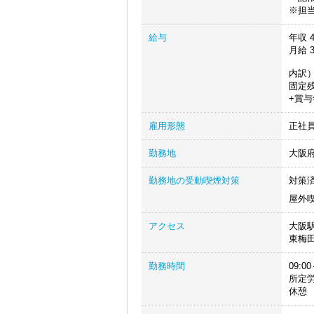
※担
給与
年収
4
月給
3
内訳）
固定残
+賞
雇用形態
正社
勤務地
大阪
勤務地の受動喫煙対策
対策
屋外
アクセス
大阪
東梅
勤務時間
09:00
所定
休憩 