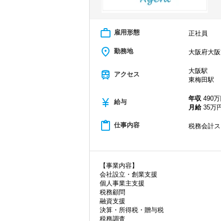
work_outline
雇用形態
正社員
place
勤務地
大阪府大阪
大阪駅
train
アクセス
東梅田駅
年収
490万
currency_yen
給与
月給
35万円
content_paste
仕事内容
税務会計ス
【事業内容】
会社設立・創業支援
個人事業主支援
税務顧問
融資支援
決算・所得税・贈与税
税務調査