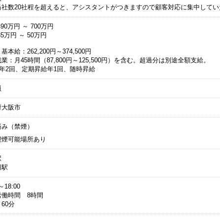
当社数20社程を超えると、アシスタントがつきますので顧客対応に集中してい
90万円 ～ 700万円
5万円 ～ 50万円
基本給：262,200円～374,500円
業：月45時間（87,800円～125,500円）を含む。超過分は別途全額支給。
与年2回、定期昇給年1回、随時昇給
員
府大阪市
済み（禁煙）
喫煙可能場所あり
駅
田駅
～18:00
労働時間 8時間
60分