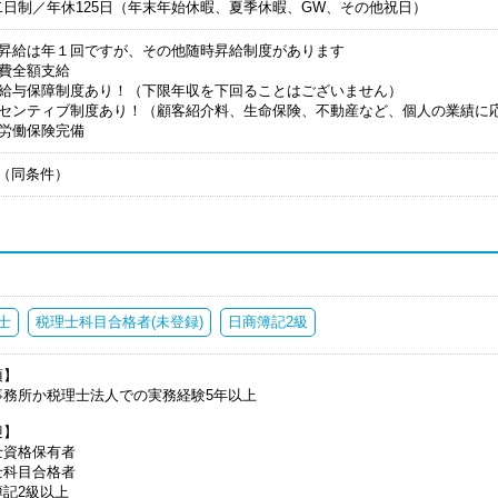
二日制／年休125日（年末年始休暇、夏季休暇、GW、その他祝日）
期昇給は年１回ですが、その他随時昇給制度があります
通費全額支給
職給与保障制度あり！（下限年収を下回ることはございません）
ンセンティブ制度あり！（顧客紹介料、生命保険、不動産など、個人の業績に
会労働保険完備
月（同条件）
士
税理士科目合格者(未登録)
日商簿記2級
須】
事務所か税理士法人での実務経験5年以上
迎】
士資格保有者
士科目合格者
簿記2級以上