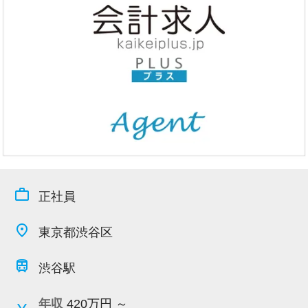
今すぐ会員登録
PC版サイトを見る
採用ご担当者様
work_outline
正社員
place
東京都渋谷区
train
渋谷駅
年収
420万円 ～