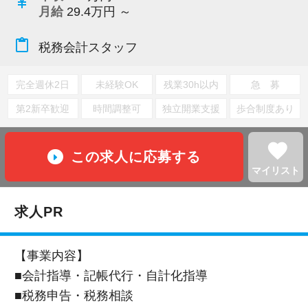
currency_yen
月給
29.4万円 ～
content_paste
税務会計スタッフ
完全週休2日
未経験OK
残業30h以内
急 募
第2新卒歓迎
時間調整可
独立開業支援
歩合制度あり
favorite
この求人に応募する
マイリスト
求人PR
【事業内容】
■会計指導・記帳代行・自計化指導
■税務申告・税務相談