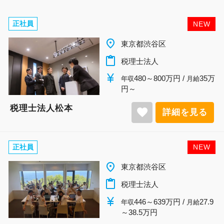
正社員
NEW
place
東京都渋谷区
content_paste
税理士法人
currency_yen
480～800万円 /
35万
年収
月給
円～
税理士法人松本
favorite
詳細を見る
正社員
NEW
place
東京都渋谷区
content_paste
税理士法人
currency_yen
446～639万円 /
27.9
年収
月給
～38.5万円