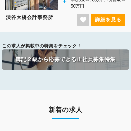
年収
月給
50万円
渋谷大橋会計事務所
favorite
詳細を見る
この求人が掲載中の特集をチェック！
簿記２級から応募できる正社員募集特集
新着の求人