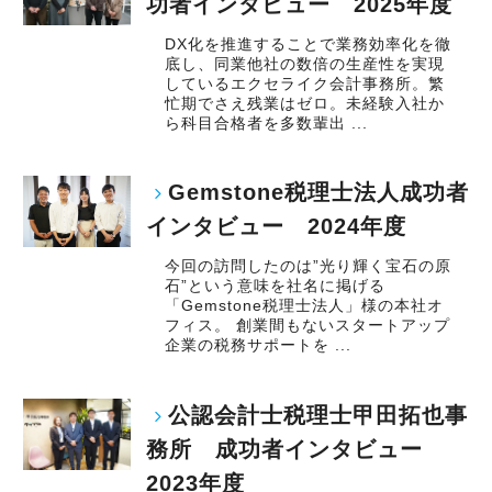
功者インタビュー 2025年度
DX化を推進することで業務効率化を徹
底し、同業他社の数倍の生産性を実現
しているエクセライク会計事務所。繁
忙期でさえ残業はゼロ。未経験入社か
ら科目合格者を多数輩出 ...
Gemstone税理士法人成功者
インタビュー 2024年度
今回の訪問したのは”光り輝く宝石の原
石”という意味を社名に掲げる
「Gemstone税理士法人」様の本社オ
フィス。 創業間もないスタートアップ
企業の税務サポートを ...
公認会計士税理士甲田拓也事
務所 成功者インタビュー
2023年度