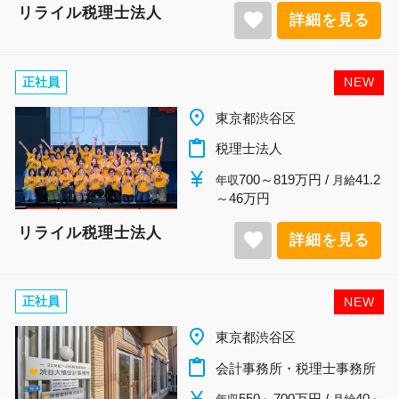
リライル税理士法人
favorite
詳細を見る
正社員
NEW
place
東京都渋谷区
content_paste
税理士法人
currency_yen
700～819万円 /
41.2
年収
月給
～46万円
リライル税理士法人
favorite
詳細を見る
正社員
NEW
place
東京都渋谷区
content_paste
会計事務所・税理士事務所
currency_yen
550～700万円 /
40～