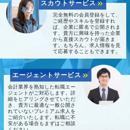
スカウトサービス
keyboard_double_arrow_right
完全無料の会員登録をして、
ご経歴やスキルを登録すれ
ば、企業に匿名で公開されま
す。貴方に興味を持った企業
から直接スカウトが届きま
す。もちろん、求人情報を見
て応募することもできます。
エージェントサービス
keyboard_double_arrow_right
会計業界を熟知した転職エー
ジェントがご対応します。詳
細をヒアリングさせていただ
き、貴方に最適な一般公開さ
れていないプレミアム求人を
ご紹介いたします。転職に不
安がある場合もまずはご相談
ください。