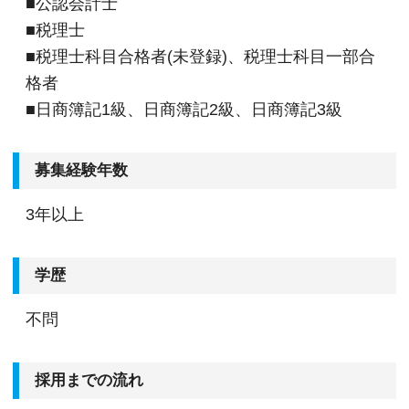
■公認会計士
■税理士
■税理士科目合格者(未登録)、税理士科目一部合
格者
■日商簿記1級、日商簿記2級、日商簿記3級
募集経験年数
3年以上
学歴
不問
採用までの流れ