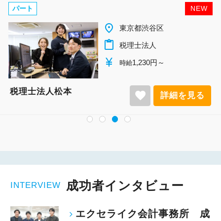
パート
NEW
place
千葉県柏市
content_paste
税理士法人
currency_yen
1,140円～
時給
税理士法人松本
favorite
見る
詳細を
成功者インタビュー
INTERVIEW
エクセライク会計事務所 成