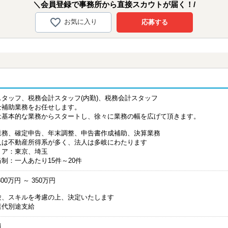
＼会員登録で事務所から直接スカウトが届く！/
お気に入り
応募する
スタッフ、税務会計スタッフ(内勤)、税務会計スタッフ
士補助業務をお任せします。
は基本的な業務からスタートし、徐々に業務の幅を広げて頂きます。
業務、確定申告、年末調整、申告書作成補助、決算業務
人は不動産所得系が多く、法人は多岐にわたります
リア：東京、埼玉
制：一人あたり15件～20件
00万円 ～ 350万円
験、スキルを考慮の上、決定いたします
業代別途支給
員