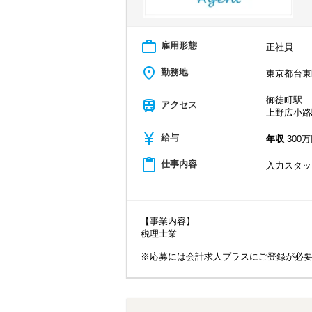
work_outline
雇用形態
正社員
place
勤務地
東京都台東
御徒町駅
train
アクセス
上野広小路
currency_yen
給与
年収
300万
content_paste
仕事内容
入力スタッ
【事業内容】
税理士業
※応募には会計求人プラスにご登録が必