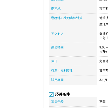
勤務地
東京
勤務地の受動喫煙対策
対策
敷地
アクセス
御徒
上野
勤務時間
9:0
※7
休日
完全
待遇・福利厚生
賞与
試用期間
3ヶ
応募条件
募集年齢
不問