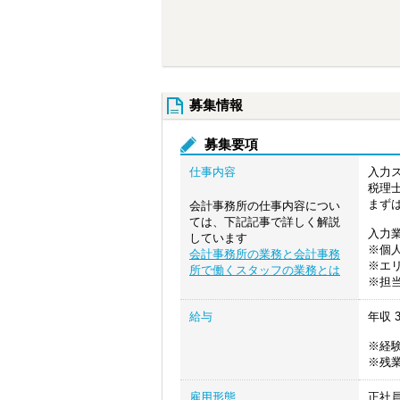
募集情報
募集要項
仕事内容
入力
税理
まず
会計事務所の仕事内容につい
ては、下記記事で詳しく解説
入力
しています
※個
会計事務所の業務と会計事務
※エ
所で働くスタッフの業務とは
※担当
給与
年収
3
※経
※残
雇用形態
正社