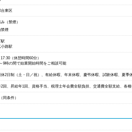
都台東区
済み（禁煙）
内禁煙
町駅
広小路駅
0～17:30（休憩時間60分）
時～9時の間で始業開始時間をご相談可能
週休2日制（土・日／祝）、有給休暇、年末休暇、慶弔休暇、試験休暇、夏季
年2回、昇給年1回、資格手当、税理士年会費全額負担、交通費全額支給、各種
月（同条件）