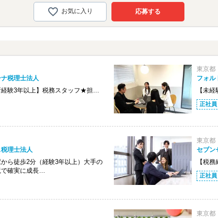
お気に入り
応募する
東京都
ーナ税理士法人
フォル
所経験3年以上】税務スタッフ★担…
【未経
正社員
東京都
ス税理士法人
セブン
から徒歩2分（経験3年以上）大手の
【税務
境で確実に成長…
正社員
東京都