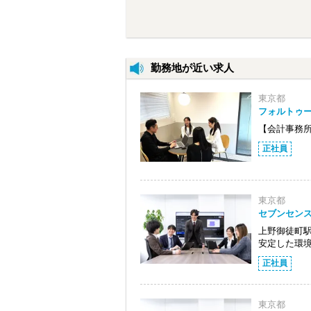
勤務地が近い求人
東京都
フォルトゥ
【会計事務
正社員
東京都
セブンセン
上野御徒町駅
安定した環
正社員
東京都