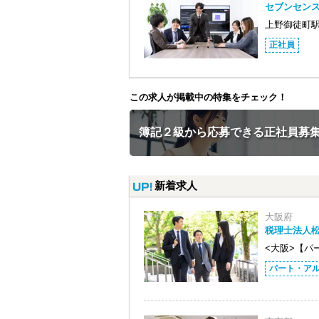
セブンセン
上野御徒町駅
正社員
この求人が掲載中の特集をチェック！
簿記２級から応募できる正社員募
新着求人
大阪府
税理士法人
<大阪>【パ
パート・ア