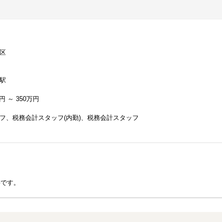
区
駅
円 ～ 350万円
フ、税務会計スタッフ(内勤)、税務会計スタッフ
要です。