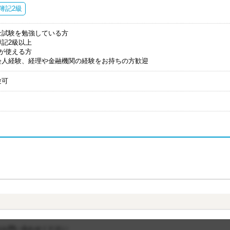
簿記2級
士試験を勉強している方
簿記2級以上
elが使える方
会人経験、経理や金融機関の経験をお持ちの方歓迎
験可
はお問い合わせください