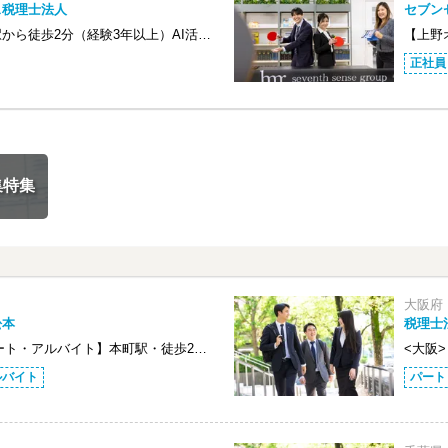
ス税理士法人
セブン
から徒歩2分（経験3年以上）AI活…
【上野
正社員
集特集
大阪府
松本
税理士
ート・アルバイト】本町駅・徒歩2…
<大阪
ルバイト
パート