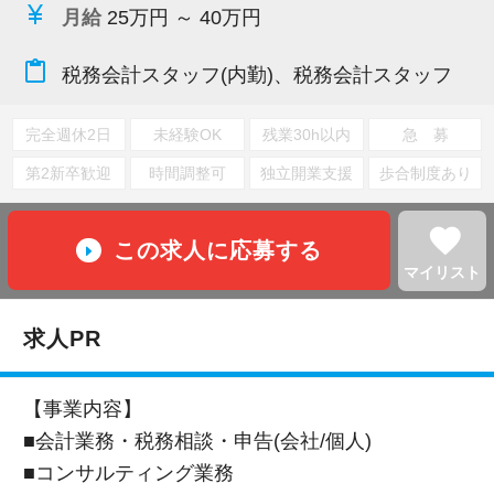
currency_yen
月給
25万円 ～ 40万円
content_paste
税務会計スタッフ(内勤)、税務会計スタッフ
完全週休2日
未経験OK
残業30h以内
急 募
第2新卒歓迎
時間調整可
独立開業支援
歩合制度あり
favorite
この求人に応募する
マイリスト
求人PR
【事業内容】
■会計業務・税務相談・申告(会社/個人)
■コンサルティング業務