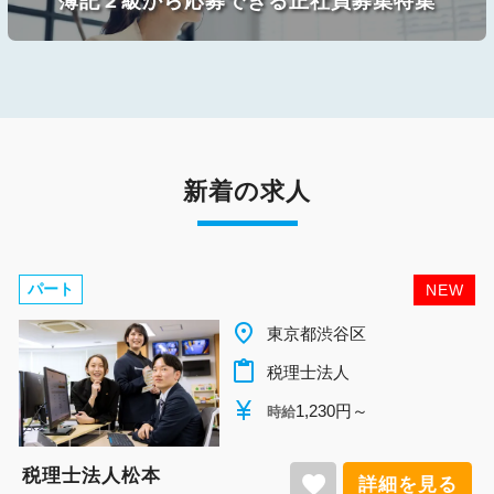
簿記２級から応募できる正社員募集特集
新着の求人
パート
NEW
place
千葉県柏市
content_paste
税理士法人
currency_yen
1,140円～
時給
税理士法人松本
favorite
詳細を見る