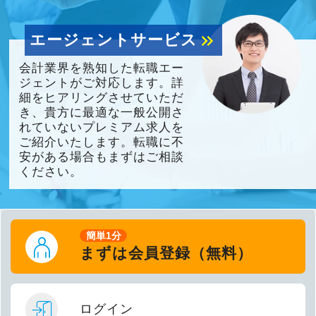
エージェントサービス
keyboard_double_arrow_right
会計業界を熟知した転職エー
ジェントがご対応します。詳
細をヒアリングさせていただ
き、貴方に最適な一般公開さ
れていないプレミアム求人を
ご紹介いたします。転職に不
安がある場合もまずはご相談
ください。
簡単1分
まずは会員登録（無料）
ログイン