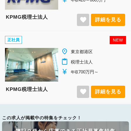
年収
KPMG税理士法人
favorite
詳細を見る
正社員
NEW
place
東京都港区
content_paste
税理士法人
currency_yen
700万円～
年収
KPMG税理士法人
favorite
詳細を見る
この求人が掲載中の特集をチェック！