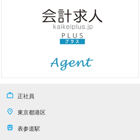
今すぐ会員登録
PC版サイトを見る
採用ご担当者様
work_outline
正社員
place
東京都港区
train
表参道駅