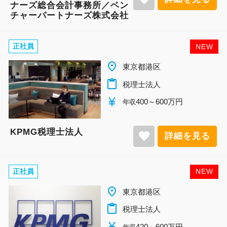
ナーズ総合会計事務所／ベン
チャーパートナーズ株式会社
正社員
NEW
place
東京都港区
content_paste
税理士法人
currency_yen
400～600万円
年収
KPMG税理士法人
favorite
詳細を見る
正社員
NEW
place
東京都港区
content_paste
税理士法人
currency_yen
420～600万円