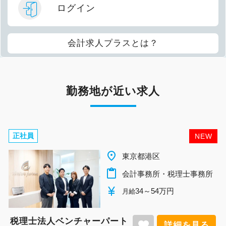
ログイン
会計求人プラスとは？
勤務地が近い求人
正社員
NEW
place
東京都港区
content_paste
会計事務所・税理士事務所
currency_yen
34～54万円
月給
税理士法人ベンチャーパート
favorite
詳細を見る