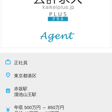
今すぐ会員登録
PC版サイトを見る
採用ご担当者様
work_outline
正社員
place
東京都港区
赤坂駅
train
溜池山王駅
年収
500万円 ～ 850万円
currency_yen