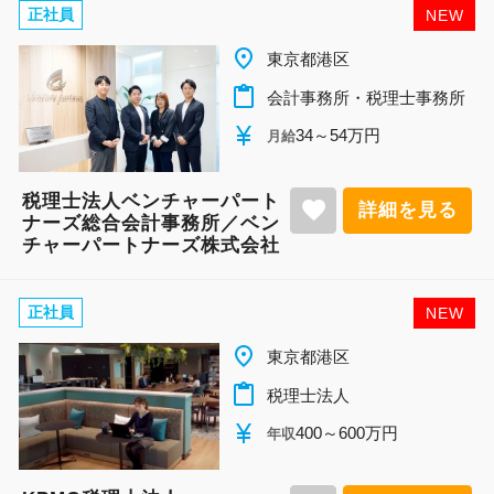
正社員
NEW
place
東京都港区
content_paste
会計事務所・税理士事務所
currency_yen
34～54万円
月給
税理士法人ベンチャーパート
favorite
詳細を見る
ナーズ総合会計事務所／ベン
チャーパートナーズ株式会社
正社員
NEW
place
東京都港区
content_paste
税理士法人
currency_yen
400～600万円
年収