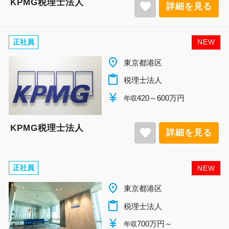
KPMG税理士法人
favorite
詳細を見る
正社員
NEW
place
東京都港区
content_paste
税理士法人
currency_yen
420～600万円
年収
KPMG税理士法人
favorite
詳細を見る
正社員
NEW
place
東京都港区
content_paste
税理士法人
currency_yen
700万円～
年収