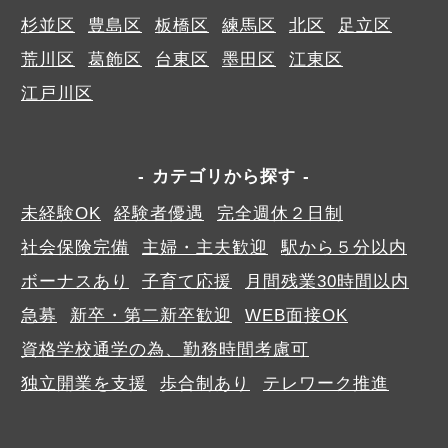
杉並区
豊島区
板橋区
練馬区
北区
足立区
荒川区
葛飾区
台東区
墨田区
江東区
江戸川区
カテゴリから探す
未経験OK
経験者優遇
完全週休２日制
社会保険完備
主婦・主夫歓迎
駅から５分以内
ボーナスあり
子育て応援
月間残業30時間以内
急募
新卒・第二新卒歓迎
WEB面接OK
資格学校通学の為、勤務時間考慮可
独立開業を支援
歩合制あり
テレワーク推進