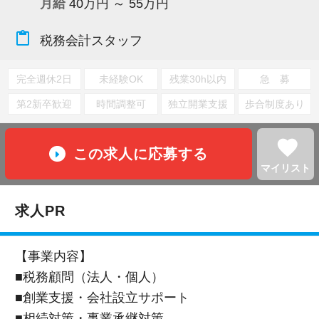
月給
40万円 ～ 55万円
content_paste
税務会計スタッフ
完全週休2日
未経験OK
残業30h以内
急 募
第2新卒歓迎
時間調整可
独立開業支援
歩合制度あり
favorite
この求人に応募する
マイリスト
求人PR
【事業内容】
■税務顧問（法人・個人）
■創業支援・会社設立サポート
■相続対策・事業承継対策