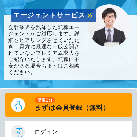
エージェントサービス
keyboard_double_arrow_right
会計業界を熟知した転職エー
ジェントがご対応します。詳
細をヒアリングさせていただ
き、貴方に最適な一般公開さ
れていないプレミアム求人を
ご紹介いたします。転職に不
安がある場合もまずはご相談
ください。
簡単1分
まずは会員登録（無料）
ログイン