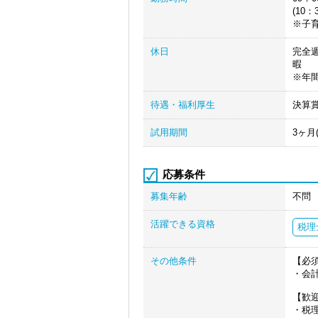
(10
※子
休日
完全
暇
※年間
待遇・福利厚生
決算賞
試用期間
3ヶ月
応募条件
募集年齢
不問
活躍できる資格
税理
その他条件
【必
・会
【歓
・税