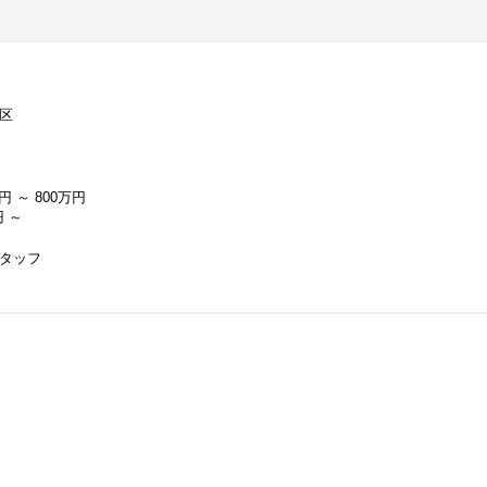
区
円 ～ 800万円
円 ～
タッフ