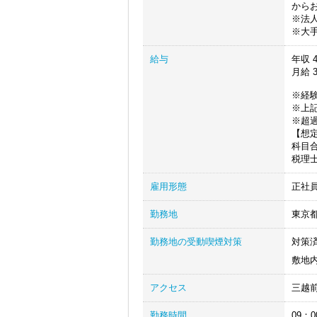
から
※法
※大
給与
年収
4
月給
※経
※上記
※超
【想
科目合
税理士
雇用形態
正社
勤務地
東京
勤務地の受動喫煙対策
対策
敷地
アクセス
三越
勤務時間
09：