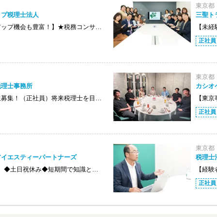
東京都
ップ税理士法人
三聖ト
アップ機会も豊富！】★税務コンサ…
【未経
正社員
東京都
税理士事務所
カシオ
生募集！（正社員）将来税理士を目…
【東京
正社員
東京都
アイエスティーパートナーズ
税理士
K】◆土日祝休み◆短期間で知識と…
【経験
正社員