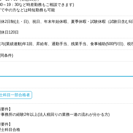
：30～19：30など時差勤務もご相談できます)
育て中の方などは時短勤務も可能
週休2日制(土・日)、祝日、年末年始休暇、夏季休暇・試験休暇（試験日含む
休日120日
与(業績連動)年1回、昇給有、通勤手当、残業手当、食事補助(500円/日)
(同条件)
士科目一部合格者
須要件】
計事務所の経験2年以上(法人税回りの業務一連の流れが分かる方)
迎要件】
理士科目合格