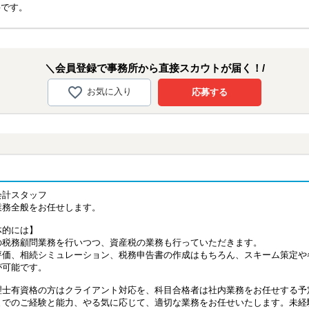
要です。
＼会員登録で事務所から直接スカウトが届く！/
お気に入り
応募する
会計スタッフ
業務全般をお任せします。
体的には】
の税務顧問業務を行いつつ、資産税の業務も行っていただきます。
評価、相続シミュレーション、税務申告書の作成はもちろん、スキーム策定や
が可能です。
理士有資格の方はクライアント対応を、科目合格者は社内業務をお任せする予
までのご経験と能力、やる気に応じて、適切な業務をお任せいたします。未経