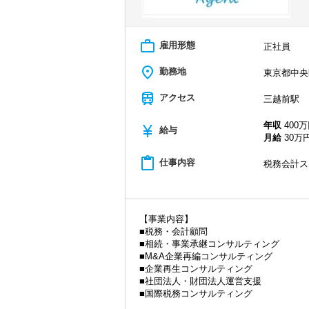
work_outline
雇用形態
正社員
place
勤務地
東京都中央
train
アクセス
三越前駅
年収
400万
currency_yen
給与
月給
30万
content_paste
仕事内容
税務会計ス
【事業内容】
■税務・会計顧問
■相続・事業承継コンサルティング
■M&A企業再編コンサルティング
■企業再生コンサルティング
■社団法人・財団法人運営支援
■国際税務コンサルティング