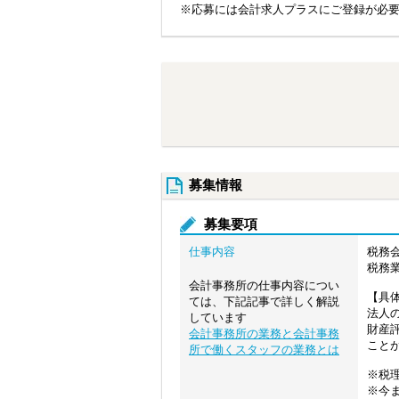
※応募には会計求人プラスにご登録が必
募集情報
募集要項
仕事内容
税務
税務
会計事務所の仕事内容につい
【具
ては、下記記事で詳しく解説
法人
しています
財産
会計事務所の業務と会計事務
こと
所で働くスタッフの業務とは
※税
※今