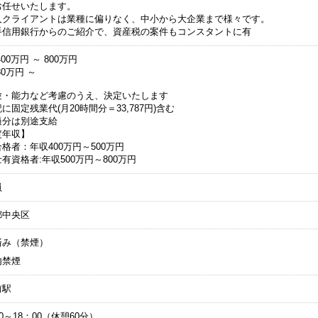
お任せいたします。
人クライアントは業種に偏りなく、中小から大企業まで様々です。
手信用銀行からのご紹介で、資産税の案件もコンスタントに有
00万円 ～ 800万円
30万円 ～
験・能力など考慮のうえ、決定いたします
に固定残業代(月20時間分＝33,787円)含む
過分は別途支給
定年収】
格者：年収400万円～500万円
有資格者:年収500万円～800万円
員
都中央区
済み（禁煙）
内禁煙
前駅
00～18：00（休憩60分）