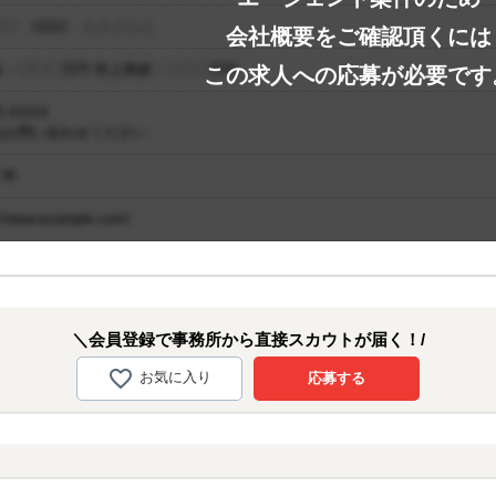
〇 □□□□ △△△△△
会社概要をご確認頂くには
金：〇〇〇万円 売上実績：〇〇〇万円
この求人への応募が必要です
-XXXX
はお問い合わせください
〇年
://www.example.com/
＼会員登録で事務所から直接スカウトが届く！/
お気に入り
応募する