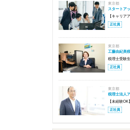
東京都
スタートア
【キャリア
正社員
東京都
工藤由紀美
税理士受験
正社員
東京都
税理士法人
【未経験O
正社員