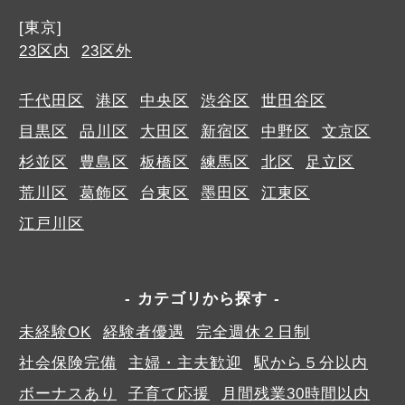
[東京]
23区内
23区外
千代田区
港区
中央区
渋谷区
世田谷区
目黒区
品川区
大田区
新宿区
中野区
文京区
杉並区
豊島区
板橋区
練馬区
北区
足立区
荒川区
葛飾区
台東区
墨田区
江東区
江戸川区
カテゴリから探す
未経験OK
経験者優遇
完全週休２日制
社会保険完備
主婦・主夫歓迎
駅から５分以内
ボーナスあり
子育て応援
月間残業30時間以内