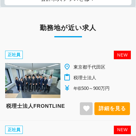
勤務地が近い求人
正社員
NEW
place
東京都千代田区
content_paste
税理士法人
currency_yen
500～900万円
年収
税理士法人FRONTLINE
favorite
詳細を見る
正社員
NEW