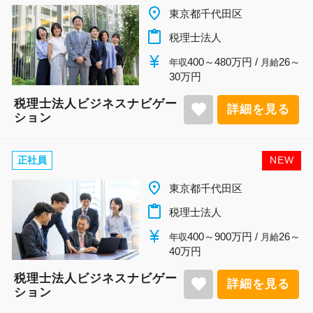
place
東京都千代田区
content_paste
税理士法人
currency_yen
400～480万円 /
26～
年収
月給
30万円
税理士法人ビジネスナビゲー
favorite
詳細を見る
ション
正社員
NEW
place
東京都千代田区
content_paste
税理士法人
currency_yen
400～900万円 /
26～
年収
月給
40万円
税理士法人ビジネスナビゲー
favorite
詳細を見る
ション