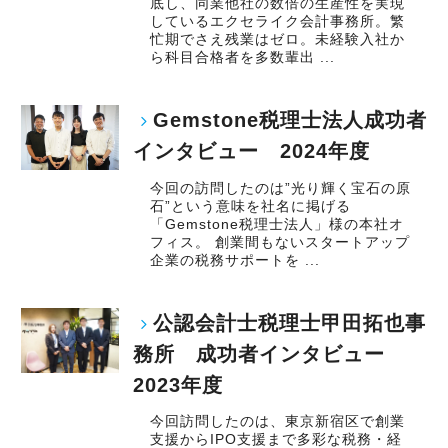
底し、同業他社の数倍の生産性を実現
しているエクセライク会計事務所。繁
忙期でさえ残業はゼロ。未経験入社か
ら科目合格者を多数輩出 ...
Gemstone税理士法人成功者
インタビュー 2024年度
今回の訪問したのは”光り輝く宝石の原
石”という意味を社名に掲げる
「Gemstone税理士法人」様の本社オ
フィス。 創業間もないスタートアップ
企業の税務サポートを ...
公認会計士税理士甲田拓也事
務所 成功者インタビュー
2023年度
今回訪問したのは、東京新宿区で創業
支援からIPO支援まで多彩な税務・経