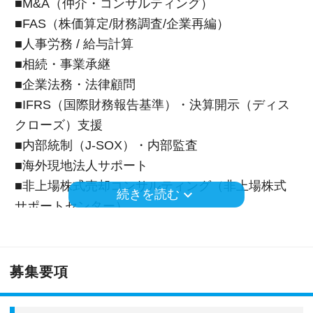
■M&A（仲介・コンサルティング）
■FAS（株価算定/財務調査/企業再編）
■人事労務 / 給与計算
■相続・事業承継
■企業法務・法律顧問
■IFRS（国際財務報告基準）・決算開示（ディス
クローズ）支援
■内部統制（J-SOX）・内部監査
■海外現地法人サポート
■非上場株式売却コンサルティング（非上場株式
keyboard_arrow_down
続きを読む
サポートセンター）
※応募には会計求人プラスにご登録が必要です。
募集要項