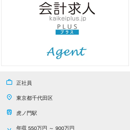
今すぐ会員登録
PC版サイトを見る
採用ご担当者様
work_outline
正社員
place
東京都千代田区
train
虎ノ門駅
年収
550万円 ～ 900万円