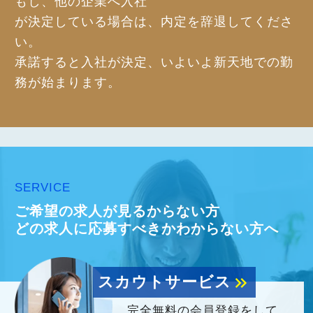
もし、他の企業へ入社
が決定している場合は、内定を辞退してくださ
い。
承諾すると入社が決定、いよいよ新天地での勤
務が始まります。
SERVICE
ご希望の求人が見るからない方
どの求人に応募すべきかわからない方へ
スカウトサービス
keyboard_double_arrow_right
完全無料の会員登録をして、