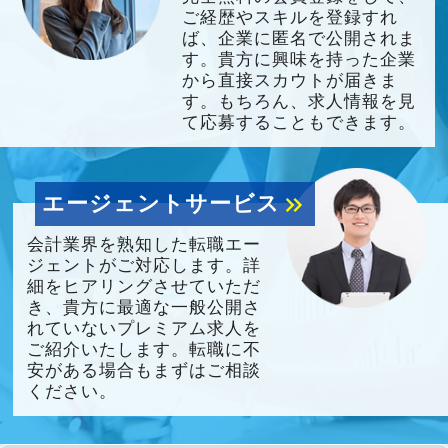
ご経歴やスキルを登録すれ
ば、企業に匿名で公開されま
す。貴方に興味を持った企業
から直接スカウトが届きま
す。もちろん、求人情報を見
て応募することもできます。
エージェントサービス
keyboard_double_arrow_right
会計業界を熟知した転職エー
ジェントがご対応します。詳
細をヒアリングさせていただ
き、貴方に最適な一般公開さ
れていないプレミアム求人を
ご紹介いたします。転職に不
安がある場合もまずはご相談
ください。