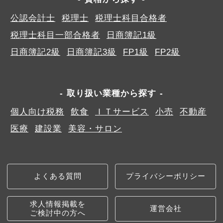
公認会計士
税理士
税理士科目合格者
税理士科目一部合格者
日商簿記1級
日商簿記2級
日商簿記3級
FP1級
FP2級
取り扱い業種から探す
個人向け税務
飲食
ＩＴサービス
小売
不動産
医療
建設業
美容・サロン
よくある質問
プライバシーポリシー
求人情報掲載を
運営会社
ご検討中の方へ