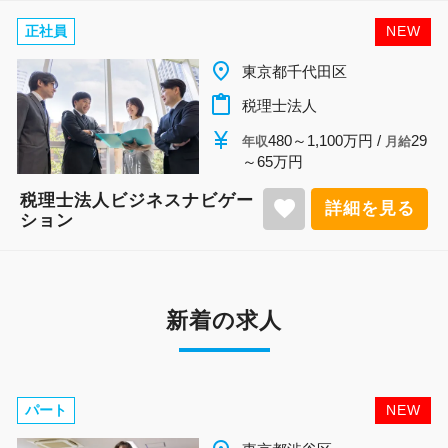
正社員
NEW
place
東京都千代田区
content_paste
税理士法人
currency_yen
480～1,100万円 /
29
年収
月給
～65万円
税理士法人ビジネスナビゲー
favorite
詳細を見る
ション
新着の求人
パート
NEW