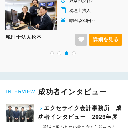
place
東京都渋谷区
content_paste
税理士法人
currency_yen
1,230円～
時給
税理士法人松本
favorite
詳細を見る
成功者インタビュー
INTERVIEW
エクセライク会計事務所 成
功者インタビュー 2026年度
常識に捉われない働き方と仕組みづく