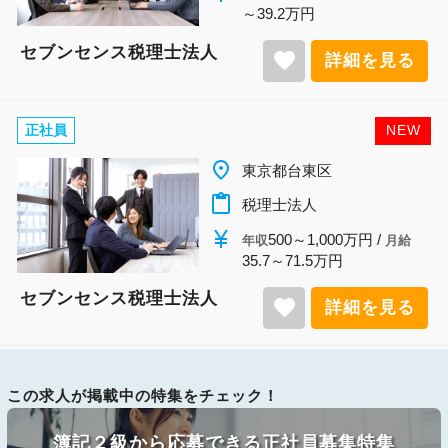
～39.2万円
セブンセンス税理士法人
favorite
詳細を見る
正社員
NEW
place
東京都台東区
content_paste
税理士法人
currency_yen
500～1,000万円 /
年収
月給
35.7～71.5万円
セブンセンス税理士法人
favorite
詳細を見る
この求人が掲載中の特集をチェック！
簿記２級から応募できる正社員募集特集