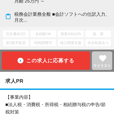
月給
25万円 ～
税務会計業務全般 ■会計ソフトへの仕訳入力、
content_paste
月次...
完全週休2日
未経験OK
残業30h以内
急 募
第2新卒歓迎
時間調整可
独立開業支援
歩合制度あり
favorite
この求人に応募する
マイリスト
求人PR
【事業内容】
■法人税・消費税・所得税・相続贈与税の申告/節
税対策