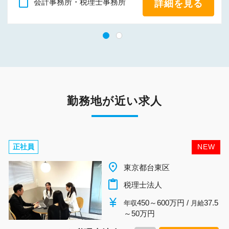
content_paste
会計事務所・税理士事務所
詳細を見る
勤務地が近い求人
正社員
NEW
place
東京都台東区
content_paste
税理士法人
currency_yen
450～600万円 /
37.5
年収
月給
～50万円