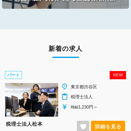
新着の求人
パート
NEW
place
千葉県柏市
content_paste
税理士法人
currency_yen
1,140円～
時給
税理士法人松本
favorite
詳細を見る