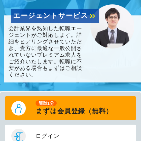
エージェントサービス
keyboard_double_arrow_right
会計業界を熟知した転職エー
ジェントがご対応します。詳
細をヒアリングさせていただ
き、貴方に最適な一般公開さ
れていないプレミアム求人を
ご紹介いたします。転職に不
安がある場合もまずはご相談
ください。
簡単1分
まずは会員登録（無料）
ログイン