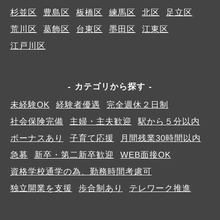
杉並区
豊島区
板橋区
練馬区
北区
足立区
荒川区
葛飾区
台東区
墨田区
江東区
江戸川区
カテゴリから探す
未経験OK
経験者優遇
完全週休２日制
社会保険完備
主婦・主夫歓迎
駅から５分以内
ボーナスあり
子育て応援
月間残業30時間以内
急募
新卒・第二新卒歓迎
WEB面接OK
資格学校通学の為、勤務時間考慮可
独立開業を支援
歩合制あり
テレワーク推進