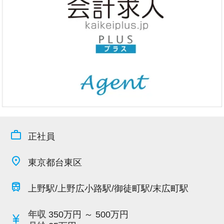
今すぐ会員登録
PC版サイトを見る
採用ご担当者様
work_outline
正社員
place
東京都台東区
train
上野駅/上野広小路駅/御徒町駅/末広町駅
年収
350万円 ～ 500万円
currency_yen