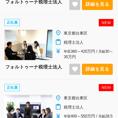
フォルトゥーナ税理士法人
favorite
詳細を見る
正社員
NEW
place
東京都台東区
content_paste
税理士法人
currency_yen
360～420万円 /
30～
年収
月給
35万円
フォルトゥーナ税理士法人
favorite
詳細を見る
正社員
NEW
place
東京都台東区
content_paste
税理士法人
currency_yen
400～550万円 /
28.5
年収
月給