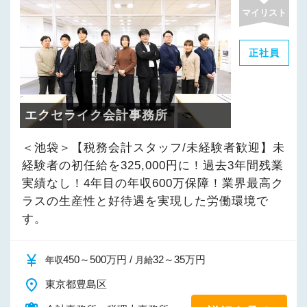
マイリスト
正社員
エクセライク会計事務所
＜池袋＞【税務会計スタッフ/経験者】未経験者
の初任給を325,000円に！過去3年間残業実績な
し！キャリア4年目の年収600万保障！業界最高
クラスの生産性と好待遇を実現した労働環境で
す。
currency_yen
510～1,200万円 /
35～80万円
年収
月給
place
東京都豊島区