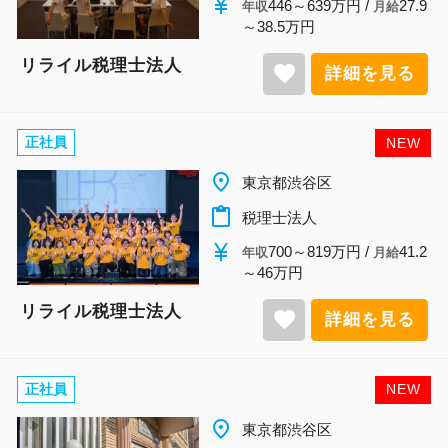
currency_yen
446～639万円 /
27.9
年収
月給
～38.5万円
リライル税理士法人
favorite
詳細を見る
正社員
NEW
place
東京都渋谷区
content_paste
税理士法人
currency_yen
700～819万円 /
41.2
年収
月給
～46万円
リライル税理士法人
favorite
詳細を見る
正社員
NEW
place
東京都渋谷区