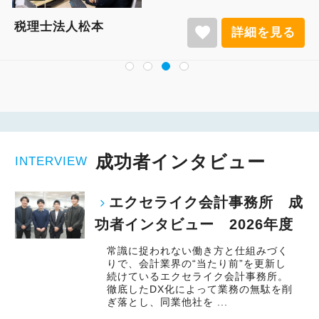
税理士法人松本
favorite
詳細を見る
成功者インタビュー
INTERVIEW
エクセライク会計事務所 成
功者インタビュー 2026年度
常識に捉われない働き方と仕組みづく
りで、会計業界の“当たり前”を更新し
続けているエクセライク会計事務所。
徹底したDX化によって業務の無駄を削
ぎ落とし、同業他社を ...