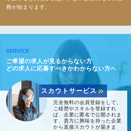
務が始まります。
SERVICE
ご希望の求人が見るからない方
どの求人に応募すべきかわからない方へ
スカウトサービス
keyboard_double_arrow_right
完全無料の会員登録をして、
ご経歴やスキルを登録すれ
ば、企業に匿名で公開されま
す。貴方に興味を持った企業
から直接スカウトが届きま