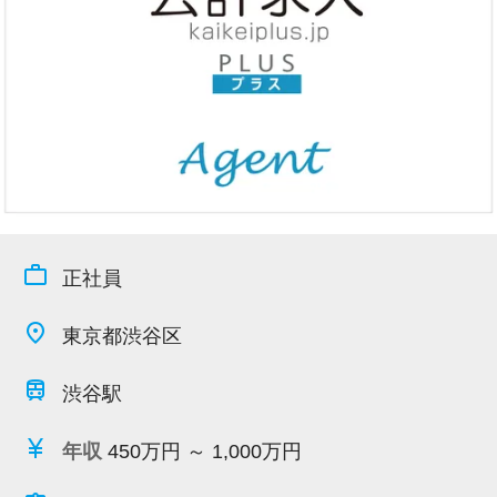
今すぐ会員登録
PC版サイトを見る
採用ご担当者様
work_outline
正社員
place
東京都渋谷区
train
渋谷駅
currency_yen
年収
450万円 ～ 1,000万円