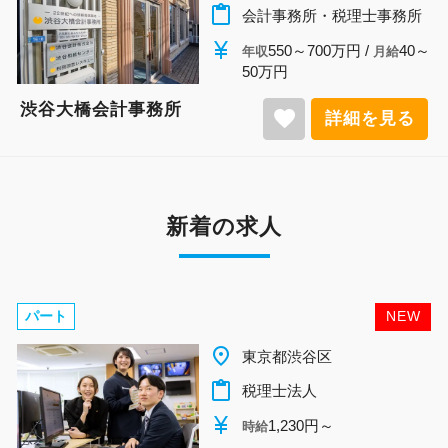
content_paste
会計事務所・税理士事務所
currency_yen
550～700万円 /
40～
年収
月給
50万円
渋谷大橋会計事務所
favorite
詳細を見る
新着の求人
パート
NEW
place
千葉県柏市
content_paste
税理士法人
currency_yen
1,140円～
時給