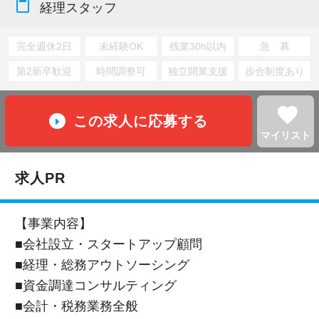
content_paste
経理スタッフ
完全週休2日
未経験OK
残業30h以内
急 募
第2新卒歓迎
時間調整可
独立開業支援
歩合制度あり
favorite
この求人に応募する
マイリスト
求人PR
【事業内容】
■会社設立・スタートアップ顧問
■経理・総務アウトソーシング
■資金調達コンサルティング
■会計・税務業務全般