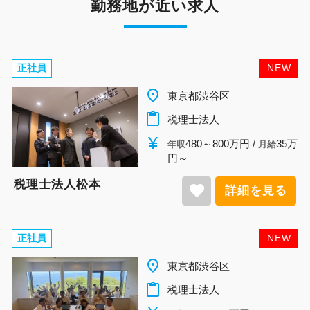
勤務地が近い求人
正社員
NEW
place
東京都渋谷区
content_paste
税理士法人
currency_yen
480～800万円 /
35万
年収
月給
円～
税理士法人松本
favorite
詳細を見る
正社員
NEW
place
東京都渋谷区
content_paste
税理士法人