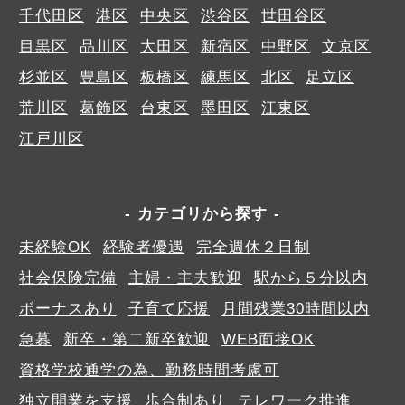
千代田区
港区
中央区
渋谷区
世田谷区
目黒区
品川区
大田区
新宿区
中野区
文京区
杉並区
豊島区
板橋区
練馬区
北区
足立区
荒川区
葛飾区
台東区
墨田区
江東区
江戸川区
カテゴリから探す
未経験OK
経験者優遇
完全週休２日制
社会保険完備
主婦・主夫歓迎
駅から５分以内
ボーナスあり
子育て応援
月間残業30時間以内
急募
新卒・第二新卒歓迎
WEB面接OK
資格学校通学の為、勤務時間考慮可
独立開業を支援
歩合制あり
テレワーク推進