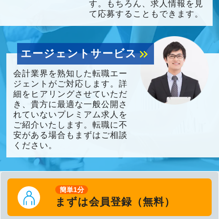
す。もちろん、求人情報を見
て応募することもできます。
エージェントサービス
keyboard_double_arrow_right
会計業界を熟知した転職エー
ジェントがご対応します。詳
細をヒアリングさせていただ
き、貴方に最適な一般公開さ
れていないプレミアム求人を
ご紹介いたします。転職に不
安がある場合もまずはご相談
ください。
簡単1分
まずは会員登録（無料）