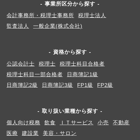
事業所区分から探す
会計事務所・税理士事務所
税理士法人
監査法人
一般企業(株式会社)
資格から探す
公認会計士
税理士
税理士科目合格者
税理士科目一部合格者
日商簿記1級
日商簿記2級
日商簿記3級
FP1級
FP2級
取り扱い業種から探す
個人向け税務
飲食
ＩＴサービス
小売
不動産
医療
建設業
美容・サロン