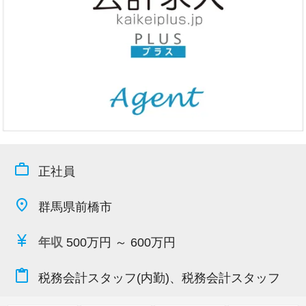
今すぐ会員登録
PC版サイトを見る
採用ご担当者様
work_outline
正社員
place
群馬県前橋市
currency_yen
年収
500万円 ～ 600万円
content_paste
税務会計スタッフ(内勤)、税務会計スタッフ