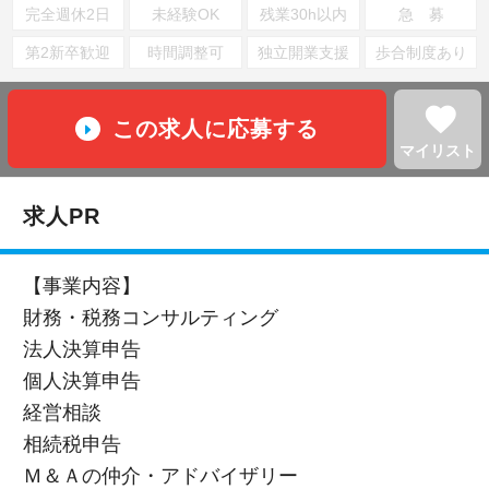
完全週休2日
未経験OK
残業30h以内
急 募
第2新卒歓迎
時間調整可
独立開業支援
歩合制度あり
favorite
この求人に応募する
マイリスト
求人PR
【事業内容】
財務・税務コンサルティング
法人決算申告
個人決算申告
経営相談
相続税申告
Ｍ＆Ａの仲介・アドバイザリー