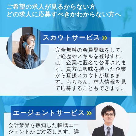
ご希望の求人が見るからない方
どの求人に応募すべきかわからない方へ
スカウトサービス
keyboard_double_arrow_right
完全無料の会員登録をして、
ご経歴やスキルを登録すれ
ば、企業に匿名で公開されま
す。貴方に興味を持った企業
から直接スカウトが届きま
す。もちろん、求人情報を見
て応募することもできます。
エージェントサービス
keyboard_double_arrow_right
会計業界を熟知した転職エー
ジェントがご対応します。詳