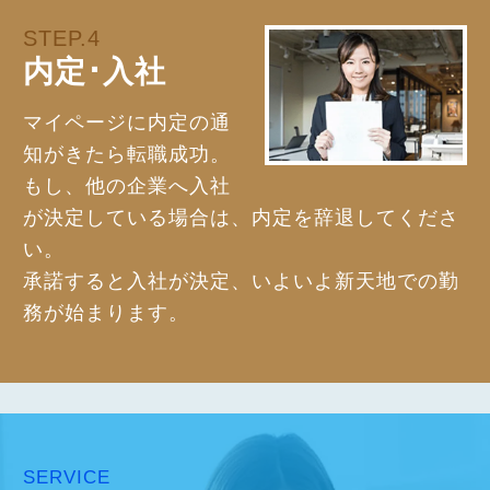
STEP.4
内定･入社
マイページに内定の通
知がきたら転職成功。
もし、他の企業へ入社
が決定している場合は、内定を辞退してくださ
い。
承諾すると入社が決定、いよいよ新天地での勤
務が始まります。
SERVICE