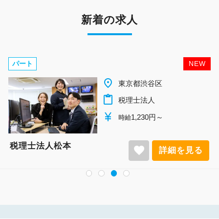
新着の求人
パート
NEW
place
東京都渋谷区
content_paste
税理士法人
currency_yen
1,230円～
時給
税理士法人松本
favorite
詳細を見る