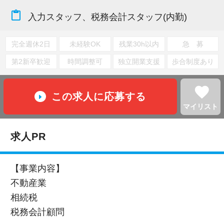
content_paste
入力スタッフ、税務会計スタッフ(内勤)
完全週休2日
未経験OK
残業30h以内
急 募
第2新卒歓迎
時間調整可
独立開業支援
歩合制度あり
favorite
この求人に応募する
マイリスト
求人PR
【事業内容】
不動産業
相続税
税務会計顧問