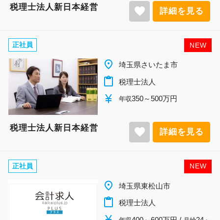
税理士法人新日本経営
favorite
詳細を見る
正社員
NEW
place
埼玉県さいたま市
content_paste
税理士法人
currency_yen
350～500万円
年収
税理士法人新日本経営
favorite
詳細を見る
正社員
NEW
place
埼玉県東松山市
content_paste
税理士法人
currency_yen
400～600万円 /
24～