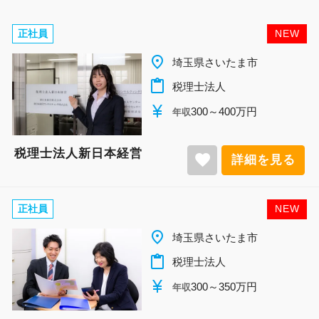
正社員
NEW
place
埼玉県さいたま市
content_paste
税理士法人
currency_yen
300～400万円
年収
税理士法人新日本経営
favorite
詳細を見る
正社員
NEW
place
埼玉県さいたま市
content_paste
税理士法人
currency_yen
300～350万円
年収