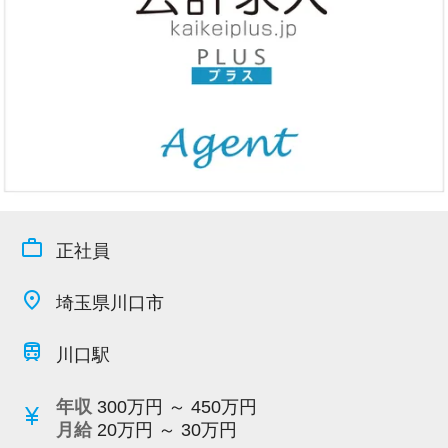
今すぐ会員登録
PC版サイトを見る
採用ご担当者様
work_outline
正社員
place
埼玉県川口市
train
川口駅
年収
300万円 ～ 450万円
currency_yen
月給
20万円 ～ 30万円