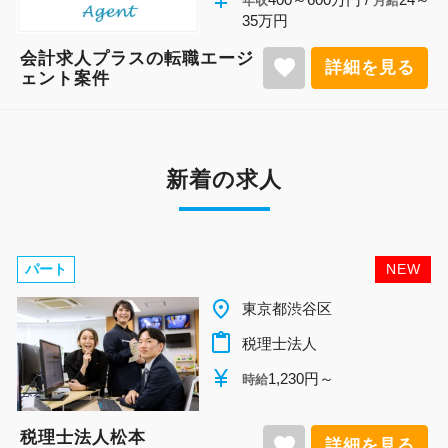
年収
月給
35万円
会計求人プラスの転職エージ
favorite
詳細を見る
ェント案件
新着の求人
パート
NEW
place
千葉県柏市
content_paste
税理士法人
currency_yen
1,140円～
時給
税理士法人松本
favorite
詳細を見る