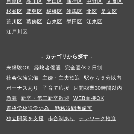
目黒区
品川区
大田区
新宿区
中野区
文京区
杉並区
豊島区
板橋区
練馬区
北区
足立区
荒川区
葛飾区
台東区
墨田区
江東区
江戸川区
カテゴリから探す
未経験OK
経験者優遇
完全週休２日制
社会保険完備
主婦・主夫歓迎
駅から５分以内
ボーナスあり
子育て応援
月間残業30時間以内
急募
新卒・第二新卒歓迎
WEB面接OK
資格学校通学の為、勤務時間考慮可
独立開業を支援
歩合制あり
テレワーク推進