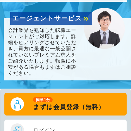
エージェントサービス
keyboard_double_arrow_right
会計業界を熟知した転職エー
ジェントがご対応します。詳
細をヒアリングさせていただ
き、貴方に最適な一般公開さ
れていないプレミアム求人を
ご紹介いたします。転職に不
安がある場合もまずはご相談
ください。
簡単1分
まずは会員登録（無料）
ログイン