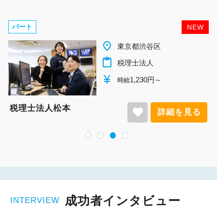
パート
NEW
place
千葉県柏市
content_paste
税理士法人
currency_yen
1,140円～
時給
税理士法人松本
favorite
詳細を見る
成功者インタビュー
INTERVIEW