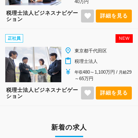
40万円
税理士法人ビジネスナビゲー
favorite
詳細を見る
ション
正社員
NEW
place
東京都千代田区
content_paste
税理士法人
currency_yen
480～1,100万円 /
29
年収
月給
～65万円
税理士法人ビジネスナビゲー
favorite
詳細を見る
ション
新着の求人