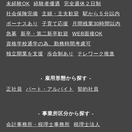
未経験OK
経験者優遇
完全週休２日制
社会保険完備
主婦・主夫歓迎
駅から５分以内
ボーナスあり
子育て応援
月間残業30時間以内
急募
新卒・第二新卒歓迎
WEB面接OK
資格学校通学の為、勤務時間考慮可
独立開業を支援
歩合制あり
テレワーク推進
雇用形態から探す
正社員
パート・アルバイト
契約社員
事業所区分から探す
会計事務所・税理士事務所
税理士法人