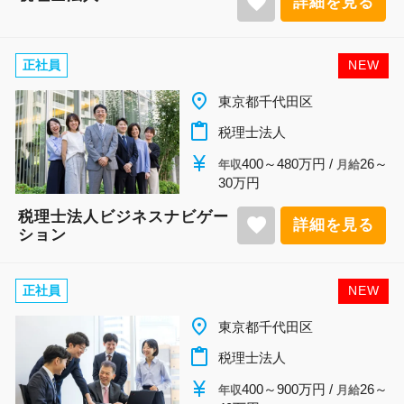
favorite
詳細を見る
正社員
NEW
place
東京都千代田区
content_paste
税理士法人
currency_yen
400～480万円 /
26～
年収
月給
30万円
税理士法人ビジネスナビゲー
favorite
詳細を見る
ション
正社員
NEW
place
東京都千代田区
content_paste
税理士法人
currency_yen
400～900万円 /
26～
年収
月給