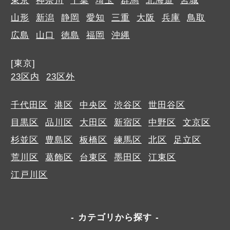
東京
神奈川
千葉
埼玉
群馬
北海道
宮城
山形
新潟
静岡
愛知
三重
大阪
兵庫
鳥取
広島
山口
徳島
福岡
沖縄
[東京]
23区内
23区外
千代田区
港区
中央区
渋谷区
世田谷区
目黒区
品川区
大田区
新宿区
中野区
文京区
杉並区
豊島区
板橋区
練馬区
北区
足立区
荒川区
葛飾区
台東区
墨田区
江東区
江戸川区
カテゴリから探す