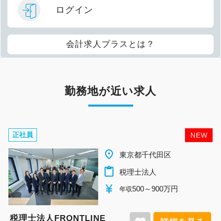
ログイン
会計求人プラスとは？
勤務地が近い求人
正社員
NEW
place
東京都千代田区
content_paste
税理士法人
currency_yen
500～900万円
年収
税理士法人FRONTLINE