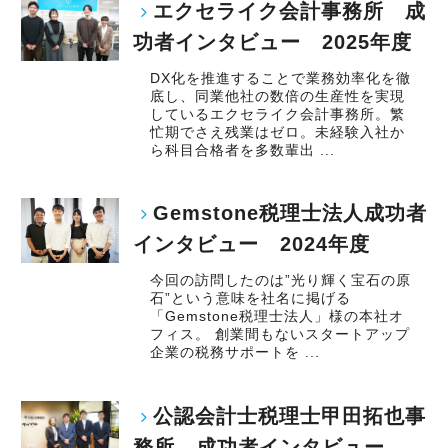
エクセライク会計事務所 成
功者インタビュー 2025年度
DX化を推進することで業務効率化を徹
底し、同業他社の数倍の生産性を実現
しているエクセライク会計事務所。繁
忙期でさえ残業はゼロ。未経験入社か
ら科目合格者を多数輩出 ...
Gemstone税理士法人成功者
インタビュー 2024年度
今回の訪問したのは”光り輝く宝石の原
石”という意味を社名に掲げる
「Gemstone税理士法人」様の本社オ
フィス。 創業間もないスタートアップ
企業の税務サポートを ...
公認会計士税理士甲田拓也事
務所 成功者インタビュー