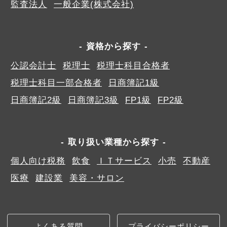
監査法人
一般企業(株式会社)
資格から探す
公認会計士
税理士
税理士科目合格者
税理士科目一部合格者
日商簿記1級
日商簿記2級
日商簿記3級
FP1級
FP2級
取り扱い業種から探す
個人向け税務
飲食
ＩＴサービス
小売
不動産
医療
建設業
美容・サロン
よくある質問
プライバシーポリシー