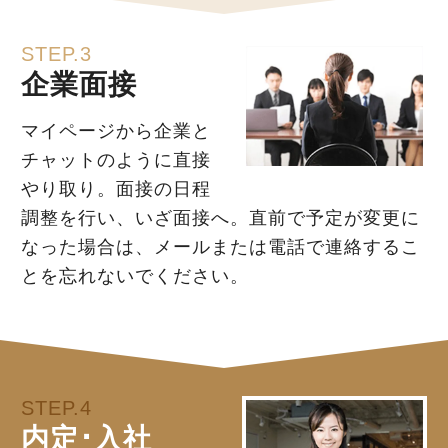
STEP.3
企業面接
マイページから企業と
チャットのように直接
やり取り。面接の日程
調整を行い、いざ面接へ。直前で予定が変更に
なった場合は、メールまたは電話で連絡するこ
とを忘れないでください。
STEP.4
内定･入社