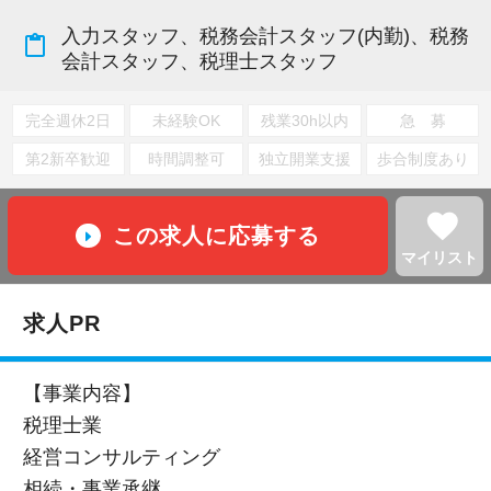
入力スタッフ、税務会計スタッフ(内勤)、税務
content_paste
会計スタッフ、税理士スタッフ
完全週休2日
未経験OK
残業30h以内
急 募
第2新卒歓迎
時間調整可
独立開業支援
歩合制度あり
favorite
この求人に応募する
マイリスト
求人PR
【事業内容】
税理士業
経営コンサルティング
相続・事業承継