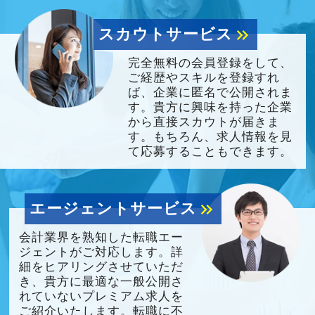
スカウトサービス
keyboard_double_arrow_right
完全無料の会員登録をして、
ご経歴やスキルを登録すれ
ば、企業に匿名で公開されま
す。貴方に興味を持った企業
から直接スカウトが届きま
す。もちろん、求人情報を見
て応募することもできます。
エージェントサービス
keyboard_double_arrow_right
会計業界を熟知した転職エー
ジェントがご対応します。詳
細をヒアリングさせていただ
き、貴方に最適な一般公開さ
れていないプレミアム求人を
ご紹介いたします。転職に不