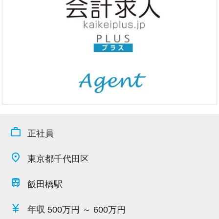
今すぐ会員登録
PC版サイトを見る
採用ご担当者様
work_outline
正社員
place
東京都千代田区
train
飯田橋駅
currency_yen
年収
500万円 ～ 600万円