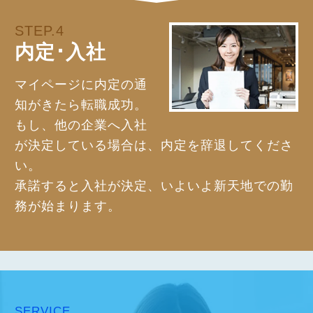
STEP.4
内定･入社
マイページに内定の通
知がきたら転職成功。
もし、他の企業へ入社
が決定している場合は、内定を辞退してくださ
い。
承諾すると入社が決定、いよいよ新天地での勤
務が始まります。
SERVICE