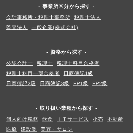
事業所区分から探す
会計事務所・税理士事務所
税理士法人
監査法人
一般企業(株式会社)
資格から探す
公認会計士
税理士
税理士科目合格者
税理士科目一部合格者
日商簿記1級
日商簿記2級
日商簿記3級
FP1級
FP2級
取り扱い業種から探す
個人向け税務
飲食
ＩＴサービス
小売
不動産
医療
建設業
美容・サロン