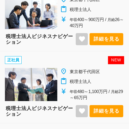
content_paste
税理士法人
currency_yen
400～900万円 /
26～
年収
月給
40万円
税理士法人ビジネスナビゲー
favorite
詳細を見る
ション
正社員
NEW
place
東京都千代田区
content_paste
税理士法人
currency_yen
480～1,100万円 /
29
年収
月給
～65万円
税理士法人ビジネスナビゲー
favorite
詳細を見る
ション