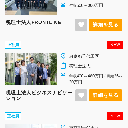
currency_yen
500～900万円
年収
税理士法人FRONTLINE
favorite
詳細を見る
正社員
NEW
place
東京都千代田区
content_paste
税理士法人
currency_yen
400～480万円 /
26～
年収
月給
30万円
税理士法人ビジネスナビゲー
favorite
詳細を見る
ション
正社員
NEW
place
東京都千代田区