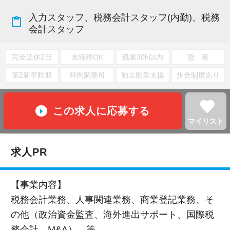
入力スタッフ、税務会計スタッフ(内勤)、税務
content_paste
会計スタッフ
完全週休2日
未経験OK
残業30h以内
急 募
第2新卒歓迎
時間調整可
独立開業支援
歩合制度あり
favorite
この求人に応募する
マイリスト
求人PR
【事業内容】
税務会計業務、人事関連業務、商業登記業務、そ
の他（政治資金監査、海外進出サポート、国際税
務会計、M&A） 等