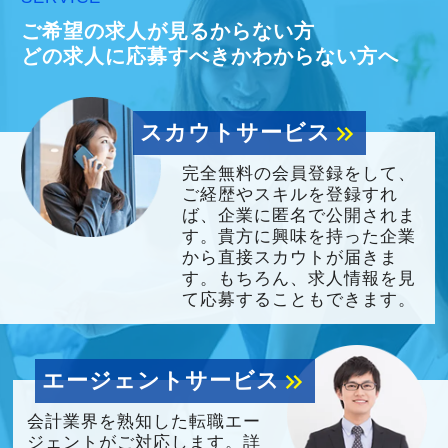
ご希望の求人が見るからない方
どの求人に応募すべきかわからない方へ
スカウトサービス
keyboard_double_arrow_right
完全無料の会員登録をして、
ご経歴やスキルを登録すれ
ば、企業に匿名で公開されま
す。貴方に興味を持った企業
から直接スカウトが届きま
す。もちろん、求人情報を見
て応募することもできます。
エージェントサービス
keyboard_double_arrow_right
会計業界を熟知した転職エー
ジェントがご対応します。詳