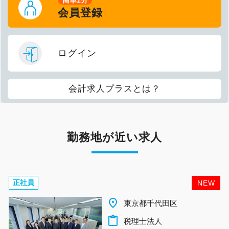
会員登録
ログイン
会計求人プラスとは？
勤務地が近い求人
正社員
NEW
place
東京都千代田区
content_paste
税理士法人