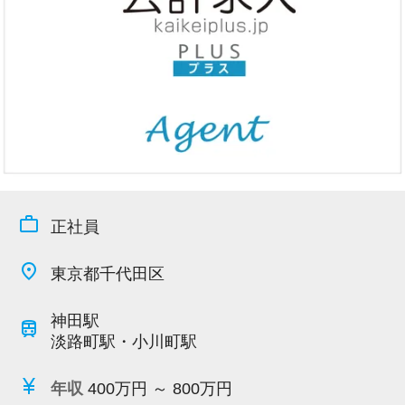
今すぐ会員登録
PC版サイトを見る
採用ご担当者様
work_outline
正社員
place
東京都千代田区
神田駅
train
淡路町駅・小川町駅
currency_yen
年収
400万円 ～ 800万円