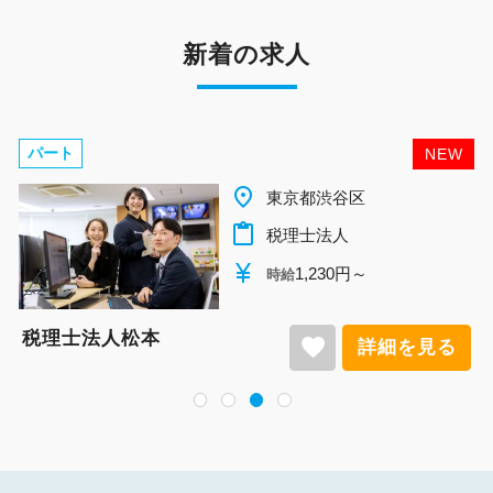
新着の求人
パート
NEW
place
千葉県柏市
content_paste
税理士法人
currency_yen
1,140円～
時給
税理士法人松本
favorite
見る
詳細を