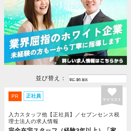
今すぐ会員登録
PC版サイトを見る
採用ご担当者様
並び替え：
favorite
正社員
PR
マイリスト
入力スタッフ他【正社員】／セブンセンス税
理士法人の求人情報
完全在宅スタッフ（経験3年以上）「家