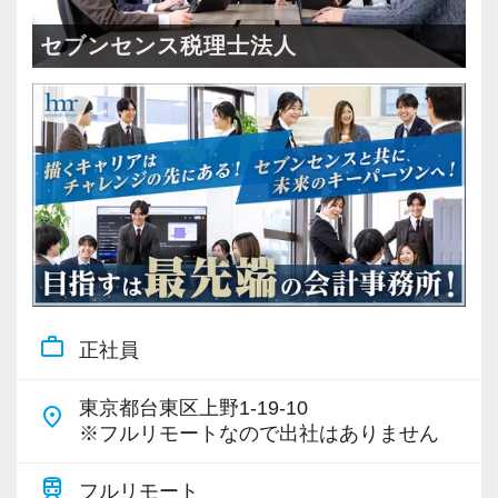
＜成長中の税理士法人＞
・全国14拠点で事業展開
セブンセンス税理士法人
・従業員240名以上に拡大
・会計・税務・財務・労務まで対応
・専門家が在籍しワンストップ支援
＜学びを後押し＞
・書籍購入費／研修費は全額会社負担
・隔月で税法・実務の学習会あり
・資格取得を目指す社員が多数
work_outline
正社員
＜募集の背景＞
・事業拡大に伴う増員募集
東京都台東区上野1-19-10
place
・組織力強化に向けた採用
※フルリモートなので出社はありません
・将来の中核人材を募集
train
フルリモート