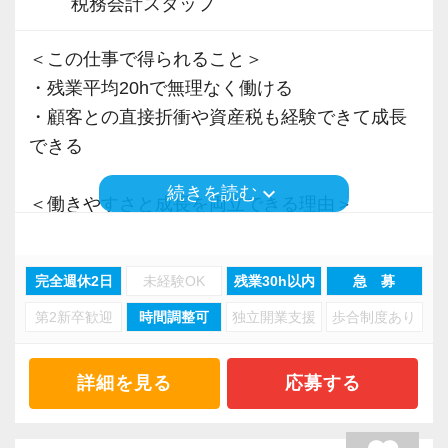
税務会計スタッフ
＜この仕事で得られること＞
・残業平均20hで無理なく働ける
・顧客との直接折衝や資産税も経験できて成長
できる
keyboard_arrow_down
続きを読む
＜働きやすさと成長を両立できる理由＞
・入力業務はアシスタントが担当
・分業体制で業務負担を軽減
完全週休2日
未経験OK
残業30h以内
急 募
・顧客対応や提案業務に集中可能
第2新卒歓迎
時間調整可
独立開業支援
歩合制度あり
・資産税や相続など専門性の高い案件あり
・顧客と直接折衝する機会が豊富
・経験値が自然と積み上がる環境
詳細を見る
応募する
＜働きやすい環境＞