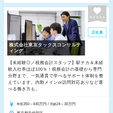
よく働ける環境づくりを大切にしています。
経験やスキルももちろん重要ですが、それ以上
favorite
に周囲への思いやりや感謝の気持ちを持ち、誠
マイリスト
実に仕事へ向き合える方と一緒に働きたいと考
えています。
正社員
株式会社東京タックスコンサルテ
・素直な姿勢で新しいことを学べる方
ィング
・周囲と協力しながら業務を進められる方
・お客様や仲間に対して誠実に対応できる方
【未経験◎／税務会計スタッフ】駅チカ＆未経
・成長意欲を持ち、前向きにチャレンジできる
験入社率ほぼ100％！税務会計の基礎から専門
方
分野まで、一気通貫で学べるサポート体制を整
えています。内勤メインor訪問対応ありなど選
べる働き方も。
また、当事務所ではDX化や業務改善などにも積
極的に取り組んでいます。
currency_yen
350～430万円 /
24～30万円
年収
月給
「まずはやってみる」
東京都千代田区