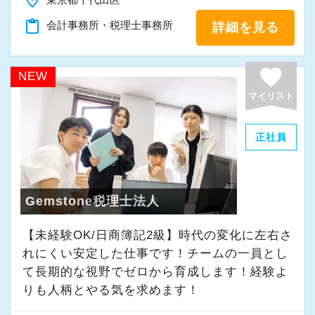
place
「新しいことにも前向きに挑戦してみる」
content_paste
会計事務所・税理士事務所
詳細を見る
そんな姿勢をお持ちの方であれば、経験を活か
favorite
しながらさらに成長できる環境です。
NEW
一緒に学び、成長しながら、お客様のお役に立
マイリスト
てる仕事をしていきませんか。
正社員
★事務所の理念★
～事業の発展に寄与するために、公正で健全な
会計・税務を通じて、貢献できる価値を提供
Gemstone税理士法人
し、人生豊かで幸せになるための力となること
【未経験OK/日商簿記2級】時代の変化に左右さ
～
れにくい安定した仕事です！チームの一員とし
当事務所では、経営者やそこで働く社員の皆さ
て⻑期的な視野でゼロから育成します！経験よ
まがより良い未来を実現できるよう、日々業務
りも人柄とやる気を求めます！
に取り組んでいます。