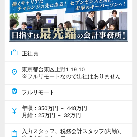
work_outline
正社員
東京都台東区上野1-19-10
place
※フルリモートなので出社はありません
train
フルリモート
年収
：350万円 ～ 448万円
currency_yen
月給
：25万円 ～ 32万円
入力スタッフ、税務会計スタッフ(内勤)、
content_paste