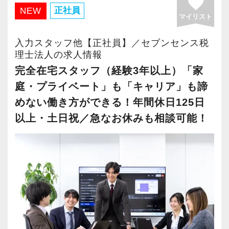
favorite
・有給取得率90％以上
正社員
NEW
マイリスト
・年間休日125日以上
・繁忙期も月30～40h程度
入力スタッフ他【正社員】／セブンセンス税
・男性の育休取得率100％
理士法人の求人情報
・テレワーク導入済み
完全在宅スタッフ（経験3年以上）「家
・全席デュアルモニタ完備
庭・プライベート」も「キャリア」も諦
めない働き方ができる！年間休日125日
＜幅広い経験・成長環境＞
以上・土日祝／急なお休みも相談可能！
・クライアント2500社以上
・9割が紹介の安定基盤
・一般企業～医療・学校法人まで対応
・個人～大企業まで幅広く経験可能
・税務顧問＋資産税に関与
・相続／事業承継／M&Aにも対応