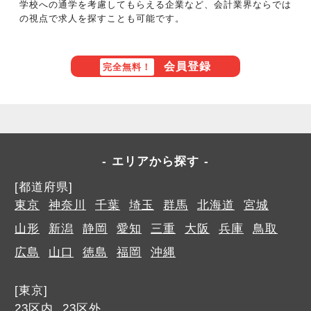
学校への通学を考慮してもらえる企業など、会計業界ならでは
の視点で求人を探すことも可能です。
会員登録
完全無料！
エリアから探す
[都道府県]
東京
神奈川
千葉
埼玉
群馬
北海道
宮城
山形
新潟
静岡
愛知
三重
大阪
兵庫
鳥取
広島
山口
徳島
福岡
沖縄
[東京]
23区内
23区外