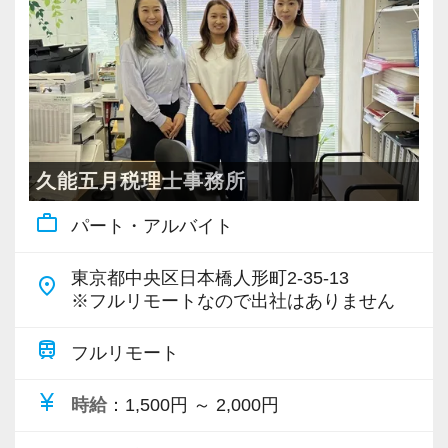
・個人～大企業まで幅広く経験可能
・税務顧問＋資産税に関与
・相続／事業承継／M&Aにも対応
＜成長中の税理士法人＞
・全国14拠点で事業展開
久能五月税理士事務所
・従業員240名以上に拡大
work_outline
パート・アルバイト
・会計・税務・財務・労務まで対応
・専門家が在籍しワンストップ支援
東京都中央区日本橋人形町2-35-13
place
※フルリモートなので出社はありません
＜学びを後押し＞
・書籍購入費／研修費は全額会社負担
train
フルリモート
・隔月で税法・実務の学習会あり
currency_yen
時給
：1,500円 ～ 2,000円
・資格取得を目指す社員が多数