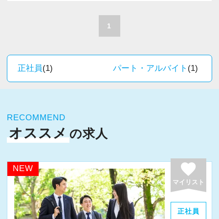
A. 上司や先輩に相談しやすく、風通しの良い職
積極的に推進しています。
場だと感じています。
職員一人ひとりの力がそのまま事業運営に直結
1
するところで、個人事務所ならではの面白さと
＜求める人材＞
実感が当事務所にはあります。
・税務経験を活かして成長したい方
新しいチャレンジが沢山ありますので、飽きる
正社員
(1)
パート・アルバイト
(1)
・キャリアアップ志向のある方
ことなく経験を積み重ねることができます。
・主体的に業務を進められる方
・顧客対応や提案業務に挑戦したい方
★職場の雰囲気★
・資産税など専門性を高めたい方
RECOMMEND
個人事務所ならではの自由な雰囲気で、気負い
・将来的にマネジメントに関わりたい方
オススメ
の求人
なく業務に向かっています。
職員同士の距離も近く、先輩へ相談しながら業
＜まずはカジュアル面談へ＞
務を覚えていくことができます。
favorite
NEW
・事前に気軽な面談を実施
パソコン作業になりますので、目や脳が疲れた
マイリスト
・仕事内容やキャリアを相談可
ら、お茶やお菓子で糖分補給もしながら、作業
・ざっくばらんに質問OK
を進めています。
正社員
・納得後に選考へ進めます