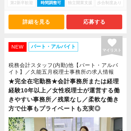
・キャリアアップ志向のある方
第2新卒歓迎
時間調整可
独立開業支援
歩合制度あり
・資産税や相続など専門性の高い案件あり
・主体的に業務を進められる方
・顧客と直接折衝する機会が豊富
・顧客対応や提案業務に挑戦したい方
・経験値が自然と積み上がる環境
詳細を見る
応募する
・資産税など専門性を高めたい方
・将来的にマネジメントに関わりたい方
＜働きやすい環境＞
favorite
・有給取得率90％以上
パート・アルバイト
NEW
マイリスト
＜まずはカジュアル面談へ＞
・年間休日125日以上
・事前に気軽な面談を実施
・繁忙期も月30～40h程度
税務会計スタッフ(内勤)他【パート・アルバ
・仕事内容やキャリアを相談可
・男性の育休取得率100％
イト】／久能五月税理士事務所の求人情報
・ざっくばらんに質問OK
・テレワーク導入済み
★完全在宅勤務★会計事務所または経理
・納得後に選考へ進めます
・全席デュアルモニタ完備
経験10年以上／女性税理士が運営する働
・入社時期は柔軟に対応
きやすい事務所／残業なし／柔軟な働き
・半年～1年の調整も可能
＜幅広い経験・成長環境＞
方で仕事もプライベートも充実◎
・クライアント2500社以上
まずはカジュアル面談からでも歓迎です
・9割が紹介の安定基盤
「応募する」からお気軽にご連絡ください。
・一般企業～医療・学校法人まで対応