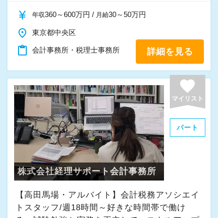
currency_yen
360～600万円 /
30～50万円
年収
月給
place
東京都中央区
content_paste
会計事務所・税理士事務所
詳細を見る
favorite
マイリスト
パート
株式会社経理サポート会計事務所
【高田馬場・アルバイト】会計税務アソシエイ
トスタッフ/週18時間～好きな時間帯で働け