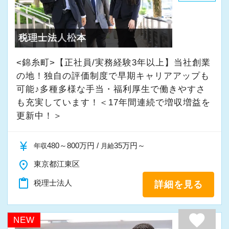
・入社時期は柔軟に対応
★入社後の仕事内容★
・半年～1年の調整も可能
業務時間内は、事務所内スタッフともやりとり
税理士法人松本
して頂きながら、
まずはカジュアル面談からでも歓迎です
完全在宅会計スタッフとして、会計業務全般を
<錦糸町>【正社員/実務経験3年以上】当社創業
「応募する」からお気軽にご連絡ください。
お任せします。
の地！独自の評価制度で早期キャリアアップも
可能♪多種多様な手当・福利厚生で働きやすさ
も充実しています！＜17年間連続で増収増益を
【具体的な業務】
更新中！＞
・記帳代行
・確定申告業務
currency_yen
480～800万円 /
35万円～
年収
月給
・年末調整業務
place
・申告書作成補助
東京都江東区
・決算業務
content_paste
税理士法人
詳細を見る
・Excelを使用した集計、Wordでの文書作成
・資料やデータの整理
favorite
NEW
・電話、メール対応