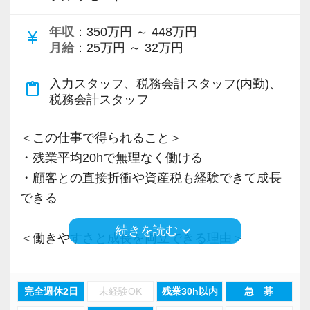
＜先輩スタッフの声＞
年収
：350万円 ～ 448万円
Q. 当事務所を選んだ理由は？
currency_yen
月給
：25万円 ～ 32万円
A. 幅広い業務を経験できる点に魅力を感じ、入
所を決めました。
入力スタッフ、税務会計スタッフ(内勤)、
content_paste
税務会計スタッフ
Q. 実際に働いてみてどうですか？
A. さまざまな業務を任せてもらえるので、以前
＜この仕事で得られること＞
より成長スピードが上がったと感じています。
・残業平均20hで無理なく働ける
・顧客との直接折衝や資産税も経験できて成長
Q. 職場の雰囲気は？
できる
A. 上司や先輩に相談しやすく、風通しの良い職
keyboard_arrow_down
続きを読む
場だと感じています。
＜働きやすさと成長を両立できる理由＞
・入力業務はアシスタントが担当
＜求める人材＞
・分業体制で業務負担を軽減
完全週休2日
未経験OK
残業30h以内
急 募
・税務経験を活かして成長したい方
・顧客対応や提案業務に集中可能