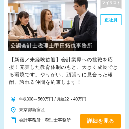
マイリスト
・その他付随する業務
正社員
これまでの会計事務所や経理経験を活かしてご
活躍いただけます。
公認会計士税理士甲田拓也事務所
また、経験やスキルに応じて徐々に担当する業
務の幅を広げていただきます。
【新宿／未経験歓迎】会計業界への挑戦を応
将来的には申告書レビューなど、専門性を高め
援！充実した教育体制のもと、大きく成長でき
られる業務にも携わることが可能です。
る環境です。やりがい、頑張りに見合った報
どこでも通用する実務スキルを身につけなが
酬、誇れる仲間を約束します！
ら、着実にスキルアップできる環境です。
currency_yen
308～560万円 /
22～40万円
年収
月給
★当事務所ではこんな方をお待ちしています！
place
東京都新宿区
★
content_paste
会計事務所・税理士事務所
詳細を見る
当事務所では、職員同士が協力しながら気持ち