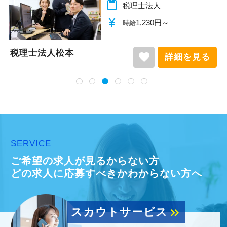
content_paste
税理士法人
currency_yen
1,140円～
時給
税理士法人松本
favorite
詳細を見る
SERVICE
ご希望の求人が見るからない方
どの求人に応募すべきかわからない方へ
スカウトサービス
keyboard_double_arrow_right