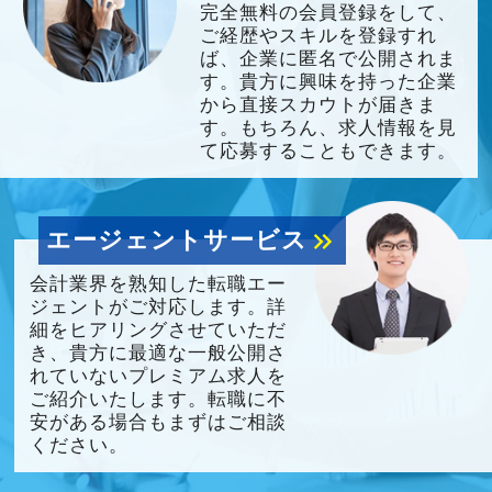
完全無料の会員登録をして、
ご経歴やスキルを登録すれ
ば、企業に匿名で公開されま
す。貴方に興味を持った企業
から直接スカウトが届きま
す。もちろん、求人情報を見
て応募することもできます。
エージェントサービス
keyboard_double_arrow_right
会計業界を熟知した転職エー
ジェントがご対応します。詳
細をヒアリングさせていただ
き、貴方に最適な一般公開さ
れていないプレミアム求人を
ご紹介いたします。転職に不
安がある場合もまずはご相談
ください。