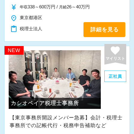
また、職員一人ひとりが仕事にやりがいや成長
currency_yen
338～600万円 /
26～40万円
年収
月給
を感じながら、安心して長く働ける事務所であ
place
東京都港区
りたいと考えています。
content_paste
税理士法人
詳細を見る
私たちと一緒に成長しながら働いてみません
か。
favorite
NEW
ご応募をお待ちしております！
マイリスト
正社員
カシオペイア税理士事務所
【東京事務所開設メンバー急募】会計・税理士
事務所での記帳代行・税務申告補助など