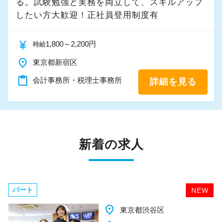
る。試験勉強と実務を両立して、スキルアップ
したい方大歓迎！正社員登用制度有
currency_yen
1,800～2,200円
時給
place
東京都新宿区
content_paste
会計事務所・税理士事務所
詳細を見る
新着の求人
パート
NEW
place
千葉県柏市