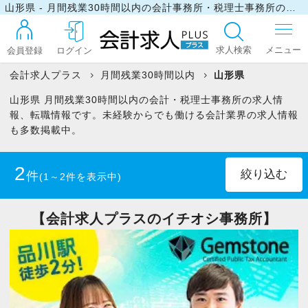
山形県 - 月間残業30時間以内の会計事務所・税理士事務所の求人・転職情報
求人検索
会員登録
ログイン
会計求人プラス
月間残業30時間以内
山形県
山形県 月間残業30時間以内の会計・税理士事務所の求人情
ログイン
報、転職情報です。未経験からでも働ける会計業界の求人情報
も多数掲載中。
最近見た求人
2
件
(1～2件を表示中)
マイリスト
正社員
(1)
パート・アルバイト
(1)
【会計求人プラスのイチオシ事務所】
お問い合わせ