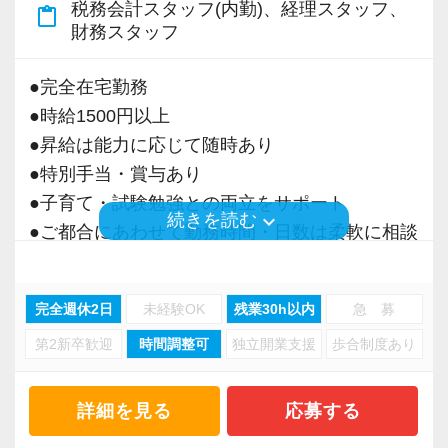
税務会計スタッフ(内勤)、経理スタッフ、
content_paste
＜募集の背景＞
財務スタッフ
・事業拡大に伴う増員募集
・組織力強化に向けた採用
●完全在宅勤務
・将来の中核人材を募集
●時給1500円以上
●昇給は能力に応じて随時あり
＜先輩スタッフの声＞
●特別手当・賞与あり
Q. 当事務所を選んだ理由は？
●子育て・試験勉強との両立をサポート
A. 幅広い業務を経験できる点に魅力を感じ、入
keyboard_arrow_down
続きを読む
●ご都合にあわせて勤務時間・日数は柔軟に相談
所を決めました。
可能
●正社員登用あり
Q. 実際に働いてみてどうですか？
完全週休2日
未経験OK
残業30h以内
急 募
A. さまざまな業務を任せてもらえるので、以前
第2新卒歓迎
時間調整可
独立開業支援
歩合制度あり
当事務所は、創業期や成長期の企業を中心に支
より成長スピードが上がったと感じています。
援を行っている事務所です。
現代では電子化が進んでいることから人も会社
詳細を見る
応募する
Q. 職場の雰囲気は？
も生産性が求められており、当事務所でもDXを