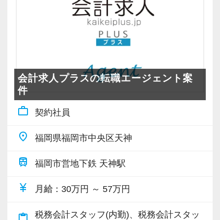
・誠実に仕事に取り組める方
務を覚えていくことができます。
・お客様や仲間との信頼関係を大切にできる方
パソコン作業になりますので、目や脳が疲れた
・向上心を持ち、学び続ける姿勢がある方
ら、お茶やお菓子で糖分補給もしながら、作業
を進めています。
会計求人プラスの転職エージェント案
★入社後の仕事内容★
件
業務時間内は、事務所内スタッフともやりとり
work_outline
して頂きながら、
契約社員
完全在宅会計スタッフとして、会計業務全般を
place
福岡県福岡市中央区天神
お任せします。
train
福岡市営地下鉄 天神駅
【具体的な業務】
・記帳代行
currency_yen
月給
：30万円 ～ 57万円
・確定申告業務
・年末調整業務
税務会計スタッフ(内勤)、税務会計スタッ
content_paste