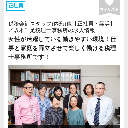
favorite
・有給取得率90％以上
正社員
マイリスト
・年間休日125日以上
・繁忙期も月30～40h程度
税務会計スタッフ(内勤)他【正社員・姪浜】
・男性の育休取得率100％
／坂本千足税理士事務所の求人情報
・テレワーク導入済み
女性が活躍している働きやすい環境！仕
・全席デュアルモニタ完備
事と家庭を両立させて楽しく働ける税理
士事務所です！
＜幅広い経験・成長環境＞
・クライアント2500社以上
・9割が紹介の安定基盤
・一般企業～医療・学校法人まで対応
・個人～大企業まで幅広く経験可能
・税務顧問＋資産税に関与
・相続／事業承継／M&Aにも対応