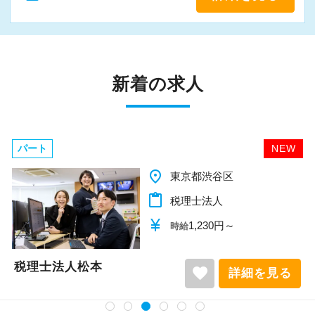
新着の求人
パート
NEW
place
千葉県柏市
content_paste
税理士法人
currency_yen
1,140円～
時給
税理士法人松本
favorite
詳細を見る