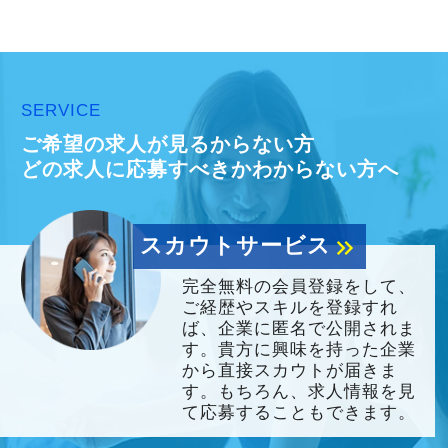
SERVICE
ご希望の求人が見るからない方
どの求人に応募すべきかわからない方へ
スカウトサービス
keyboard_double_arrow_right
完全無料の会員登録をして、
ご経歴やスキルを登録すれ
ば、企業に匿名で公開されま
す。貴方に興味を持った企業
から直接スカウトが届きま
す。もちろん、求人情報を見
て応募することもできます。