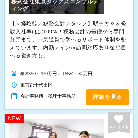
株式会社東京タックスコンサルテ
ィング
【未経験◎／税務会計スタッフ】駅チカ＆未経
験入社率ほぼ100％！税務会計の基礎から専門
分野まで、一気通貫で学べるサポート体制を整
えています。内勤メインor訪問対応ありなど選
べる働き方も。
currency_yen
350～430万円 /
24～30万円
年収
月給
place
東京都千代田区
content_paste
会計事務所・税理士事務所
詳細を見る
favorite
NEW
マイリスト