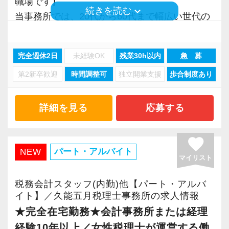
職場です】
＜先輩スタッフの声＞
keyboard_arrow_down
続きを読む
当事務所では、20代から60代まで幅広い世代の
Q. 当事務所を選んだ理由は？
スタッフが活躍しており、風通しがよく、堅苦
A. 幅広い業務を経験できる点に魅力を感じ、入
しさとは無縁の雰囲気です。
所を決めました。
完全週休2日
未経験OK
残業30h以内
急 募
また、業務効率化のためAIツールを積極的に導
第2新卒歓迎
時間調整可
独立開業支援
歩合制度あり
入し、生産性の向上に努めています。
Q. 実際に働いてみてどうですか？
個別ブースやデュアルモニターを完備するな
A. さまざまな業務を任せてもらえるので、以前
ど、スタッフ一人ひとりが集中できる環境を整
詳細を見る
応募する
より成長スピードが上がったと感じています。
えているため、業務に専念できます。
favorite
Q. 職場の雰囲気は？
【幅広い経験で、専門家としてのキャリアアッ
パート・アルバイト
NEW
A. 上司や先輩に相談しやすく、風通しの良い職
マイリスト
プを実現】
場だと感じています。
お客様は、創業間もないベンチャー企業から老
税務会計スタッフ(内勤)他【パート・アルバ
舗まで多岐にわたります。
イト】／久能五月税理士事務所の求人情報
＜求める人材＞
業種もサービス業、小売業、建設業、医療法
★完全在宅勤務★会計事務所または経理
・税務経験を活かして成長したい方
人、公益法人などさまざまです。
経験10年以上／女性税理士が運営する働