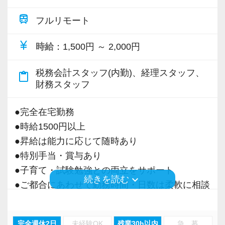
プライベートも大切にできる環境で、残業は少
train
フルリモート
なめ。確定申告時期などの繁忙期を除けば、全
currency_yen
時給
：1,500円 ～ 2,000円
員が定時後30分以内に退社しています！
完全週休2日制＆年間休日127日（令和7年度）
税務会計スタッフ(内勤)、経理スタッフ、
content_paste
で、有給休暇は年間10日以上の取得を実践中。
財務スタッフ
学校行事や家庭の都合にも配慮しており、有給
消化率が高い事務所です。
●完全在宅勤務
そのため税理士資格の取得を目指す方も、学習
●時給1500円以上
との両立を応援します。
●昇給は能力に応じて随時あり
子育て中の方も歓迎しており、お子さんの急な
●特別手当・賞与あり
体調不良や学校行事なども考慮しますのでご安
●子育て・試験勉強との両立をサポート
心ください。
keyboard_arrow_down
続きを読む
●ご都合にあわせて勤務時間・日数は柔軟に相談
可能
【相続税にもチャレンジできます！】
●正社員登用あり
当事務所は、法人・個人の税務に加え、相続税
完全週休2日
未経験OK
残業30h以内
急 募