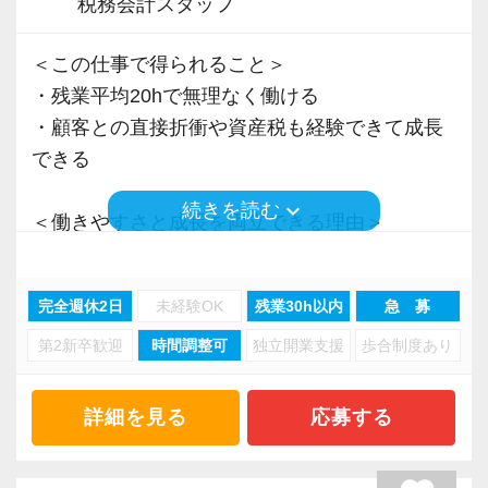
税務会計スタッフ
＜この仕事で得られること＞
・残業平均20hで無理なく働ける
・顧客との直接折衝や資産税も経験できて成長
できる
keyboard_arrow_down
続きを読む
＜働きやすさと成長を両立できる理由＞
・入力業務はアシスタントが担当
・分業体制で業務負担を軽減
完全週休2日
未経験OK
残業30h以内
急 募
・顧客対応や提案業務に集中可能
第2新卒歓迎
時間調整可
独立開業支援
歩合制度あり
・資産税や相続など専門性の高い案件あり
・顧客と直接折衝する機会が豊富
・経験値が自然と積み上がる環境
詳細を見る
応募する
＜働きやすい環境＞