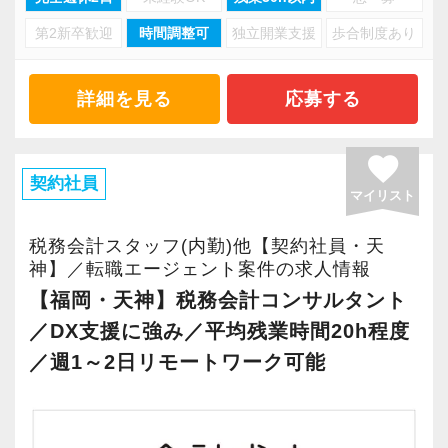
申告を幅広く手掛けております。
第2新卒歓迎
時間調整可
独立開業支援
歩合制度あり
当事務所は、創業期や成長期の企業を中心に支
これまでの経験を生かし、即戦力として相続税
援を行っている事務所です。
申告や相続対策に携わることができます。ま
現代では電子化が進んでいることから人も会社
詳細を見る
応募する
た、未経験の方もご安心ください。
も生産性が求められており、当事務所でもDXを
充実した所内研修と、先輩による丁寧なサポー
積極的に推進しています。
favorite
ト体制のもと、着実にスキルを習得し、キャリ
職員一人ひとりの力がそのまま事業運営に直結
契約社員
アアップを目指せる環境です。
マイリスト
するところで、個人事務所ならではの面白さと
相続税申告の経験は、将来的に資産税や事業承
実感が当事務所にはあります。
税務会計スタッフ(内勤)他【契約社員・天
継分野のスペシャリストとして活躍するための
新しいチャレンジが沢山ありますので、飽きる
神】／転職エージェント案件の求人情報
大きな強みとなります。
ことなく経験を積み重ねることができます。
【福岡・天神】税務会計コンサルタント
税理士としてのキャリアを深めたい方、資産税
／DX支援に強み／平均残業時間20h程度
分野に挑戦したい方にとって、理想的な環境で
★職場の雰囲気★
／週1～2日リモートワーク可能
すよ！
個人事務所ならではの自由な雰囲気で、気負い
なく業務に向かっています。
【こんな方を歓迎します】
職員同士の距離も近く、先輩へ相談しながら業