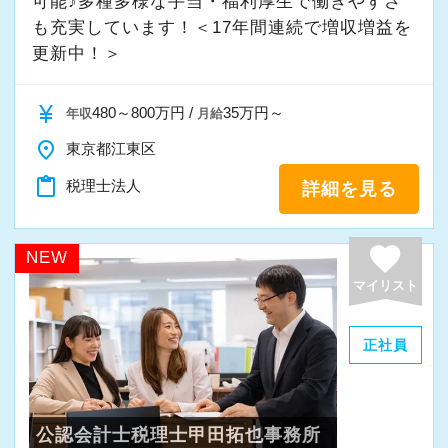
可能♪多種多様な手当・福利厚生で働きやすさ
も充実しています！＜17年間連続で増収増益を
更新中！＞
currency_yen
480～800万円 /
35万円～
年収
月給
place
東京都江東区
content_paste
税理士法人
詳細を見る
favorite
NEW
マイリスト
正社員
公認会計士税理士甲田拓也事務所