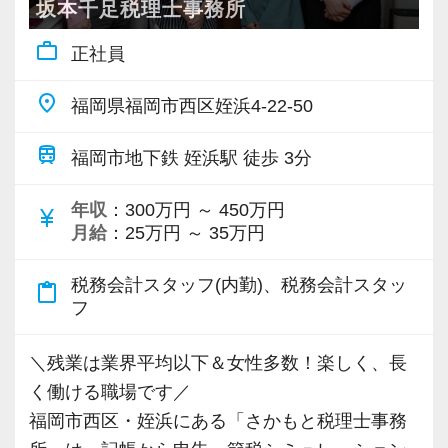
＜成長中の税理士法人＞
坂本千足税理士事務所
・全国14拠点で事業展開
work_outline
正社員
・従業員240名以上に拡大
・会計・税務・財務・労務まで対応
place
福岡県福岡市西区姪浜4-22-50
・専門家が在籍しワンストップ支援
train
福岡市地下鉄 姪浜駅 徒歩 3分
＜学びを後押し＞
・書籍購入費／研修費は全額会社負担
年収
：300万円 ～ 450万円
currency_yen
月給
：25万円 ～ 35万円
・隔月で税法・実務の学習会あり
・資格取得を目指す社員が多数
税務会計スタッフ(内勤)、税務会計スタッ
content_paste
フ
＜募集の背景＞
・事業拡大に伴う増員募集
＼残業は業界平均以下＆女性多数！楽しく、長
・組織力強化に向けた採用
く働ける職場です／
・将来の中核人材を募集
福岡市西区・姪浜にある「さかもと税理士事務