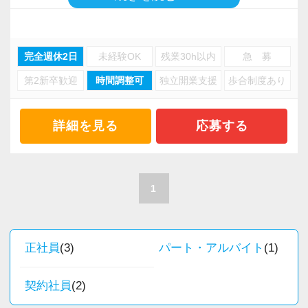
本ポジションで働くメンバーは8割以上が20〜
～
クラウド会計ソフトを前提としており、多数の
30代。
当事務所では、経営者やそこで働く社員の皆さ
ツール導入によるDX化を支援しています。
完全週休2日
未経験OK
残業30h以内
急 募
管理職も部長（30代後半）と課長（30代前半3
まがより良い未来を実現できるよう、日々業務
また、『マネーフォワード クラウド』の導入実
名、30代後半1名）です。
に取り組んでいます。
第2新卒歓迎
時間調整可
独立開業支援
歩合制度あり
績は九州でNo.1です。
会計事務所経験者のほか、金融機関や税務署出
また、職員一人ひとりが仕事にやりがいや成長
他会計事務所のコンサルを行うなど、先進的な
身者が在籍しています。
を感じながら、安心して長く働ける事務所であ
取り組みが業界でも注目されています。
詳細を見る
応募する
責任感や目標達成意識の強いチームです。
りたいと考えています。
サッカーチーム、アビスパ福岡のオフィシャ
《評価制度》
私たちと一緒に成長しながら働いてみません
ル・DXパートナーにもなっており、地域を盛り
1
人事評価は年2回。
か。
上げつつ、サポーター企業などのDXを進めてい
その結果をもとに賞与・昇給の査定が行われま
ご応募をお待ちしております！
ます。
す。
正社員
(3)
パート・アルバイト
(1)
年功序列ではなく、個人の目標達成度で決まる
《製販分離の社内体制》
システムのため、年齢に関係なく結果を残した
製販分離体制を採用しており、経理の入力作業
契約社員
(2)
人が評価されます。
は別部署が行います。