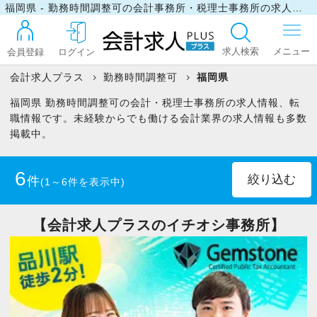
福岡県 - 勤務時間調整可の会計事務所・税理士事務所の求人・転職情報
求人検索
会員登録
ログイン
会計求人プラス
勤務時間調整可
福岡県
福岡県 勤務時間調整可の会計・税理士事務所の求人情報、転
ログイン
職情報です。未経験からでも働ける会計業界の求人情報も多数
掲載中。
最近見た求人
6
件
(1～6件を表示中)
マイリスト
正社員
(3)
パート・アルバイト
(1)
【会計求人プラスのイチオシ事務所】
契約社員
(2)
お問い合わせ