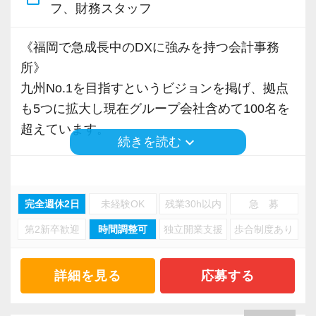
・申告書作成補助
フ、財務スタッフ
・決算業務
《福岡で急成長中のDXに強みを持つ会計事務
・Excelを使用した集計、Wordでの文書作成
所》
・資料やデータの整理
九州No.1を目指すというビジョンを掲げ、拠点
・電話、メール対応
も5つに拡大し現在グループ会社含めて100名を
・その他付随する業務
超えています。
keyboard_arrow_down
続きを読む
これまでの会計事務所や経理経験を活かしてご
クラウド会計ソフトを前提としており、多数の
活躍いただけます。
ツール導入によるDX化を支援しています。
完全週休2日
未経験OK
残業30h以内
急 募
また、『マネーフォワード クラウド』の導入実
また、経験やスキルに応じて徐々に担当する業
第2新卒歓迎
時間調整可
独立開業支援
歩合制度あり
績は九州でNo.1です。
務の幅を広げていただきます。
他会計事務所のコンサルを行うなど、先進的な
将来的には申告書レビューなど、専門性を高め
取り組みが業界でも注目されています。
られる業務にも携わることが可能です。
詳細を見る
応募する
どこでも通用する実務スキルを身につけなが
サッカーチーム、アビスパ福岡のオフィシャ
ら、着実にスキルアップできる環境です。