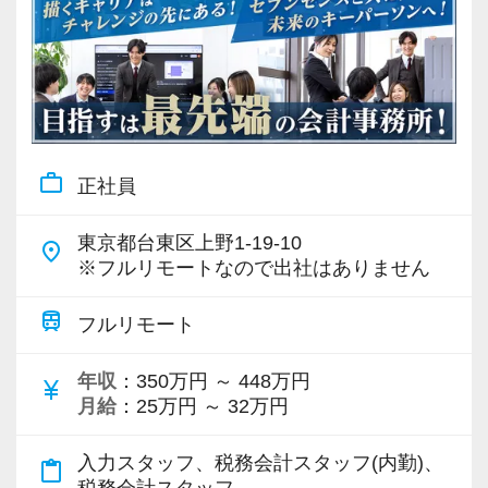
スタッフ同士の距離が近く、困ったときはすぐ
に相談できる雰囲気です。
事務所内は落ち着いた雰囲気ながら、笑い声も
飛び交う明るい職場です。
所長の坂本ともうひとりの若手税理士のもと、
毎日気持ちよく働ける環境を
work_outline
正社員
整えています。
東京都台東区上野1-19-10
place
※フルリモートなので出社はありません
train
フルリモート
年収
：350万円 ～ 448万円
currency_yen
月給
：25万円 ～ 32万円
入力スタッフ、税務会計スタッフ(内勤)、
content_paste
税務会計スタッフ