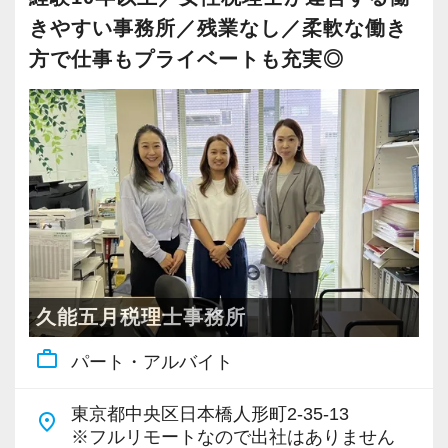
・キャリアアップ志向のある方
幅広い業界の知識を身につけながら、専門家と
きやすい事務所／残業なし／柔軟な働き
・主体的に業務を進められる方
してキャリアを築ける環境です。
方で仕事もプライベートも充実◎
・顧客対応や提案業務に挑戦したい方
・資産税など専門性を高めたい方
【あなたの頑張りを正当に評価します】
・将来的にマネジメントに関わりたい方
インセンティブ制度を設けているため、頑張り
次第で大幅な収入アップが可能です。
＜まずはカジュアル面談へ＞
また、これまで毎年すべてのスタッフが昇給し
・事前に気軽な面談を実施
ており、あなたの努力をしっかりと給与に反映
・仕事内容やキャリアを相談可
します。
・ざっくばらんに質問OK
・納得後に選考へ進めます
【自由度の高い働き方が可能】
久能五月税理士事務所
・入社時期は柔軟に対応
フレックスタイム制を導入しており、柔軟な働
・半年～1年の調整も可能
work_outline
パート・アルバイト
き方が可能です。
育児や介護、天候不順などで出勤できない場合
まずはカジュアル面談からでも歓迎です
東京都中央区日本橋人形町2-35-13
place
は、リモートワークも利用できます。
※フルリモートなので出社はありません
「応募する」からお気軽にご連絡ください。