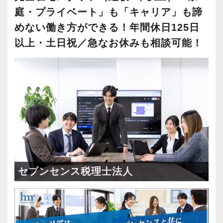
・キャリアアップ志向のある方
プライベートと仕事を両立したい方にぴったり
庭・プライベート」も「キャリア」も諦
・主体的に業務を進められる方
の職場です。
めない働き方ができる！年間休日125日
・顧客対応や提案業務に挑戦したい方
以上・土日祝／急なお休みも相談可能！
・資産税など専門性を高めたい方
【さかもと税理士事務所の特徴】
・将来的にマネジメントに関わりたい方
所長の坂本は平成8年税理士試験に合格。自身で
開発した「法人化の有利不利判断」や「役員報
＜まずはカジュアル面談へ＞
酬の最適化」など、
・事前に気軽な面談を実施
独自のシミュレーションツールを用いて、お客
・仕事内容やキャリアを相談可
様に高付加価値な提案を行っています。
・ざっくばらんに質問OK
また、3か月ごとに損益・税額予想を行うなど、
・納得後に選考へ進めます
お客様にとって“余裕ある決算”を実現しており、
・入社時期は柔軟に対応
感謝の言葉をいただく機会も多いのが特徴で
セブンセンス税理士法人
・半年～1年の調整も可能
す。
まずはカジュアル面談からでも歓迎です
【チームで支え合う風土】
「応募する」からお気軽にご連絡ください。