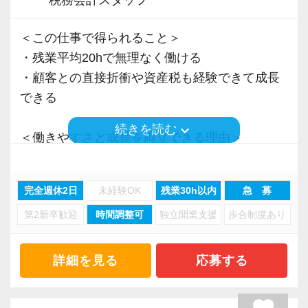
＜この仕事で得られること＞
・残業平均20hで無理なく働ける
・顧客との直接折衝や資産税も経験できて成長
できる
keyboard_arrow_down
続きを読む
＜働きやすさと成長を両立できる理由＞
・入力業務はアシスタントが担当
・分業体制で業務負担を軽減
完全週休2日
未経験OK
残業30h以内
急 募
・顧客対応や提案業務に集中可能
第2新卒歓迎
時間調整可
独立開業支援
歩合制度あり
・資産税や相続など専門性の高い案件あり
・顧客と直接折衝する機会が豊富
・経験値が自然と積み上がる環境
詳細を見る
応募する
＜働きやすい環境＞