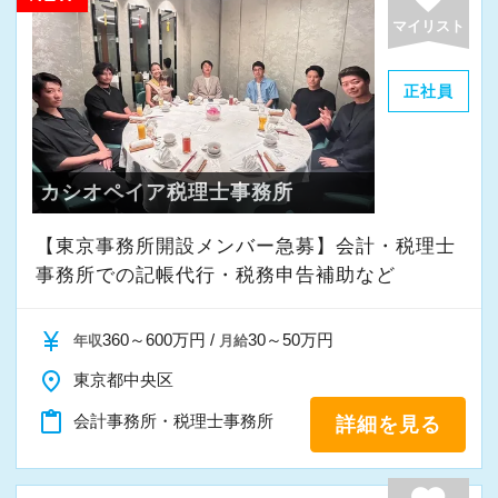
マイリスト
正社員
カシオペイア税理士事務所
【東京事務所開設メンバー急募】会計・税理士
事務所での記帳代行・税務申告補助など
currency_yen
360～600万円 /
30～50万円
年収
月給
place
東京都中央区
content_paste
会計事務所・税理士事務所
詳細を見る