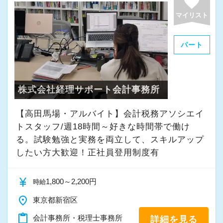
favorite
マイリスト
パート
株式会社経理サポート会計事務所
【高田馬場・アルバイト】会計税務アソシエイ
トスタッフ/週18時間～好きな時間帯で働け
る。試験勉強と実務を両立して、スキルアップ
したい方大歓迎！正社員登用制度有
currency_yen
1,800～2,200円
時給
place
東京都新宿区
content_paste
会計事務所・税理士事務所
詳細を見る