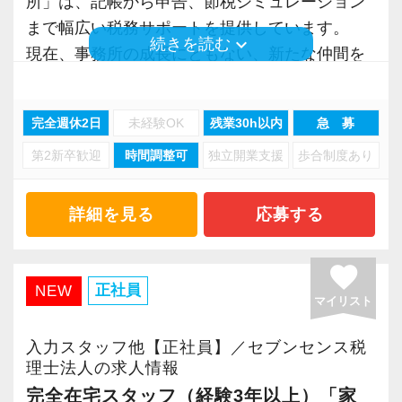
所」は、記帳から申告、節税シミュレーション
＜先輩スタッフの声＞
まで幅広い税務サポートを提供しています。
keyboard_arrow_down
続きを読む
Q. 当事務所を選んだ理由は？
現在、事務所の成長にともない、新たな仲間を
A. 幅広い業務を経験できる点に魅力を感じ、入
募集しています。
所を決めました。
完全週休2日
未経験OK
残業30h以内
急 募
【働きやすさに自信あり】
Q. 実際に働いてみてどうですか？
第2新卒歓迎
時間調整可
独立開業支援
歩合制度あり
当事務所では「働きやすい環境づくり」を何よ
A. さまざまな業務を任せてもらえるので、以前
りも大切にしています。
より成長スピードが上がったと感じています。
現在のスタッフは9名中7名が女性。子育て中の
詳細を見る
応募する
方やブランクのある方も、安心して働ける環境
Q. 職場の雰囲気は？
が整っています。
favorite
A. 上司や先輩に相談しやすく、風通しの良い職
• 月平均残業は約10時間以下（繁忙期を除く）
正社員
NEW
マイリスト
場だと感じています。
• 駅から徒歩3分の好立地
• 完全週休2日制（土日祝）＋有給も取得しやす
入力スタッフ他【正社員】／セブンセンス税
＜求める人材＞
い
理士法人の求人情報
・税務経験を活かして成長したい方
• 在宅勤務やフレックス制度も相談可能
完全在宅スタッフ（経験3年以上）「家