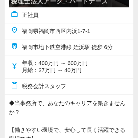
税理士法人アーク・パートナーズ
・全国14拠点で事業展開
work_outline
正社員
・従業員240名以上に拡大
・会計・税務・財務・労務まで対応
place
福岡県福岡市西区内浜1-7-1
・専門家が在籍しワンストップ支援
train
福岡市地下鉄空港線 姪浜駅 徒歩 6分
＜学びを後押し＞
・書籍購入費／研修費は全額会社負担
年収
：400万円 ～ 600万円
currency_yen
月給
：27万円 ～ 40万円
・隔月で税法・実務の学習会あり
・資格取得を目指す社員が多数
content_paste
税務会計スタッフ
＜募集の背景＞
◆当事務所で、あなたのキャリアを築きません
・事業拡大に伴う増員募集
か？
・組織力強化に向けた採用
・将来の中核人材を募集
【働きやすい環境で、安心して長く活躍できる