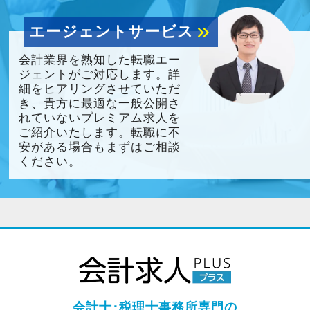
エージェントサービス
keyboard_double_arrow_right
会計業界を熟知した転職エー
ジェントがご対応します。詳
細をヒアリングさせていただ
き、貴方に最適な一般公開さ
れていないプレミアム求人を
ご紹介いたします。転職に不
安がある場合もまずはご相談
ください。
会計士･税理士事務所専門の