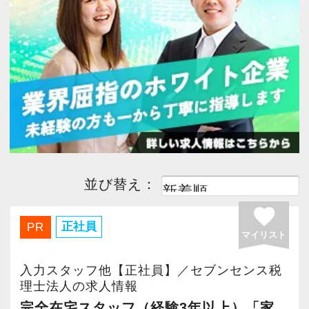
今すぐ会員登録
PC版サイトを見る
採用ご担当者様
並び替え：
favorite
正社員
PR
マイリスト
入力スタッフ他【正社員】／セブンセンス税
理士法人の求人情報
完全在宅スタッフ（経験3年以上）「家