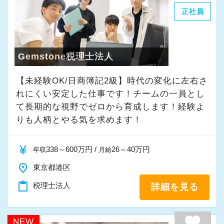
正社員
Gemstone税理士法人
【未経験OK/日商簿記2級】時代の変化に左右さ
れにくい安定した仕事です！チームの一員とし
て⻑期的な視野でゼロから育成します！経験よ
りも人柄とやる気を求めます！
currency_yen
338～600万円 /
26～40万円
年収
月給
place
東京都港区
content_paste
税理士法人
詳細を見る
favorite
NEW