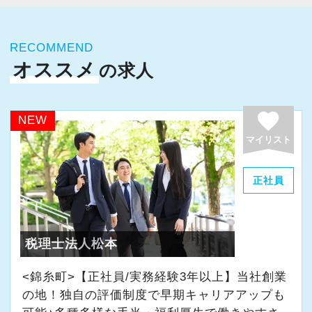
各目標は客観的な数値で示されており、主観が
また、お客様からの経理資料をデータ化する専
入る余地はありません。
門スタッフも在籍しているため、本ポジション
RECOMMEND
は顧問先への相談対応・提案に集中できる環境
オススメ
の求人
さらに、本ポジションは設定予算を達成すると
であり、ほぼペーパーレスで業務が可能です。
青天井で賞与が支給される「ハイ達成ボーナス
制」を導入。
《働き方のイメージ》
favorite
NEW
また、賞与に上乗せして支給される「インセン
チャットやビデオ会議ツールなど、オンライン
マイリスト
ティブ」もあり、賞与と別に半期で40万円獲得
でやりとりが完結するクライアントを中心に担
しているスタッフもいます。
当していただきます。
正社員
ご自身の顧問先から「直接会いたい」と要望が
あった場合や研修・会議等で、月に数回、出社
税理士法人松本
や訪問ができる方は優遇します。
その際の交通費や宿泊費は会社負担です。
<錦糸町>【正社員/実務経験3年以上】当社創業
の地！独自の評価制度で早期キャリアアップも