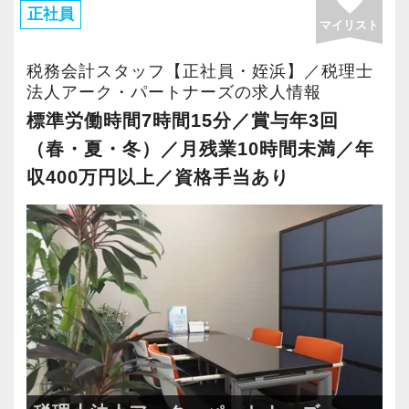
favorite
・有給取得率90％以上
正社員
マイリスト
・年間休日125日以上
・繁忙期も月30～40h程度
税務会計スタッフ【正社員・姪浜】／税理士
・男性の育休取得率100％
法人アーク・パートナーズの求人情報
・テレワーク導入済み
標準労働時間7時間15分／賞与年3回
・全席デュアルモニタ完備
（春・夏・冬）／月残業10時間未満／年
収400万円以上／資格手当あり
＜幅広い経験・成長環境＞
・クライアント2500社以上
・9割が紹介の安定基盤
・一般企業～医療・学校法人まで対応
・個人～大企業まで幅広く経験可能
・税務顧問＋資産税に関与
・相続／事業承継／M&Aにも対応
＜成長中の税理士法人＞