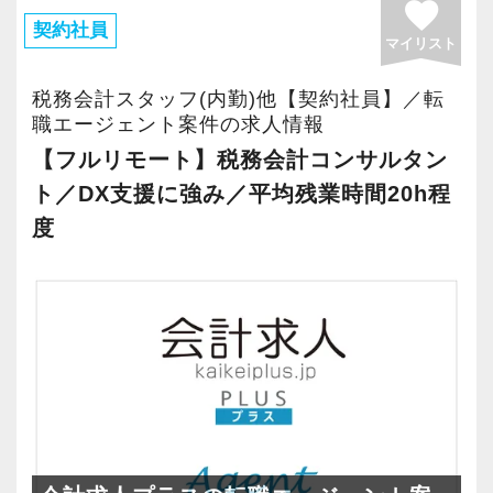
favorite
ル・DXパートナーにもなっており、地域を盛り
契約社員
マイリスト
上げつつ、サポーター企業などのDXを進めてい
★当事務所ではこんな方をお待ちしています！
ます。
★
税務会計スタッフ(内勤)他【契約社員】／転
当事務所では、職員同士が協力しながら気持ち
職エージェント案件の求人情報
《製販分離の社内体制》
よく働ける環境づくりを大切にしています。
【フルリモート】税務会計コンサルタン
製販分離体制を採用しており、経理の入力作業
経験やスキルももちろん重要ですが、それ以上
ト／DX支援に強み／平均残業時間20h程
は別部署が行います。
に周囲への思いやりや感謝の気持ちを持ち、誠
度
また、お客様からの経理資料をデータ化する専
実に仕事へ向き合える方と一緒に働きたいと考
門スタッフも在籍しているため、本ポジション
えています。
は顧問先への相談対応・提案に集中できる環境
であり、ほぼペーパーレスで業務が可能です。
・素直な姿勢で新しいことを学べる方
・周囲と協力しながら業務を進められる方
《働き方のイメージ》
・お客様や仲間に対して誠実に対応できる方
主なお客様は、福岡のスタートアップや中小企
・成長意欲を持ち、前向きにチャレンジできる
業の経営者。
方