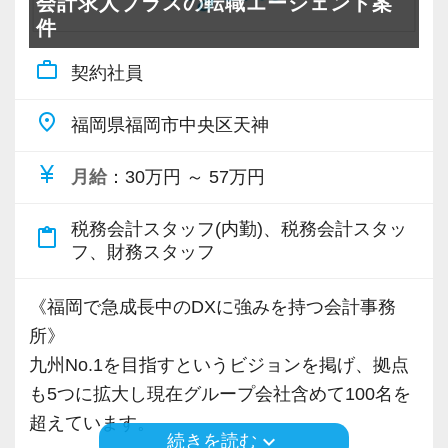
会計求人プラスの転職エージェント案
定期的に面談の機会を設け、会計資料をもとに
件
財務・税務・会計に関する相談対応や提案を行
また、当事務所ではDX化や業務改善などにも積
work_outline
います。
極的に取り組んでいます。
契約社員
ご支援の領域はお客様の背景やニーズに合わ
place
福岡県福岡市中央区天神
せ、保険やバックオフィス業務の効率化、事業
「まずはやってみる」
計画策定など多岐に亘ります。
「新しいことにも前向きに挑戦してみる」
currency_yen
月給
：30万円 ～ 57万円
税務会計にとどまらずお客様のために総合的な
ご支援が可能な体制です。
そんな姿勢をお持ちの方であれば、経験を活か
税務会計スタッフ(内勤)、税務会計スタッ
content_paste
1人30件程度からスタートし、将来的には40件
しながらさらに成長できる環境です。
フ、財務スタッフ
程度お客様を担当します。
一緒に学び、成長しながら、お客様のお役に立
面談の際、お客様にご来社いただく「来社型」
てる仕事をしていきませんか。
《福岡で急成長中のDXに強みを持つ会計事務
を基本サービスとしているため、一般的な「訪
所》
問型」の事務所と比べると1件あたりの負担は少
★事務所の理念★
九州No.1を目指すというビジョンを掲げ、拠点
なくなります。
～事業の発展に寄与するために、公正で健全な
も5つに拡大し現在グループ会社含めて100名を
会計・税務を通じて、貢献できる価値を提供
超えています。
keyboard_arrow_down
続きを読む
《一緒に働くメンバー》
し、人生豊かで幸せになるための力となること