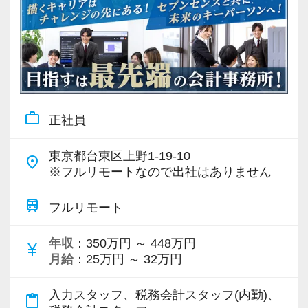
work_outline
正社員
東京都台東区上野1-19-10
place
※フルリモートなので出社はありません
train
フルリモート
年収
：350万円 ～ 448万円
currency_yen
月給
：25万円 ～ 32万円
入力スタッフ、税務会計スタッフ(内勤)、
content_paste