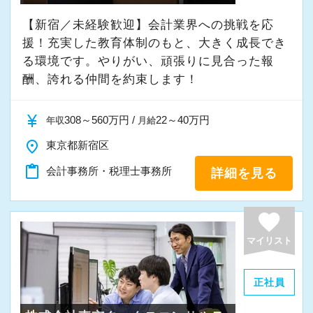
【新宿／未経験歓迎】会計業界への挑戦を応
援！充実した教育体制のもと、大きく成長でき
る環境です。やりがい、頑張りに見合った報
酬、誇れる仲間を約束します！
currency_yen
308～560万円 /
22～40万円
年収
月給
place
東京都新宿区
content_paste
会計事務所・税理士事務所
詳細を見る
favorite
マイリスト
正社員