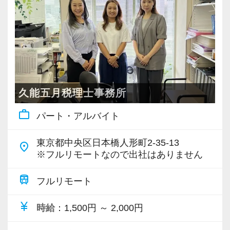
・個人～大企業まで幅広く経験可能
・税務顧問＋資産税に関与
・相続／事業承継／M&Aにも対応
＜成長中の税理士法人＞
・全国14拠点で事業展開
久能五月税理士事務所
・従業員240名以上に拡大
work_outline
パート・アルバイト
・会計・税務・財務・労務まで対応
・専門家が在籍しワンストップ支援
東京都中央区日本橋人形町2-35-13
place
※フルリモートなので出社はありません
＜学びを後押し＞
・書籍購入費／研修費は全額会社負担
train
フルリモート
・隔月で税法・実務の学習会あり
currency_yen
時給
：1,500円 ～ 2,000円
・資格取得を目指す社員が多数