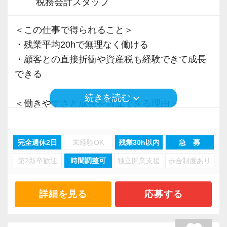
税務会計スタッフ
＜この仕事で得られること＞
・残業平均20hで無理なく働ける
・顧客との直接折衝や資産税も経験できて成長
できる
keyboard_arrow_down
続きを読む
＜働きやすさと成長を両立できる理由＞
・入力業務はアシスタントが担当
・分業体制で業務負担を軽減
完全週休2日
未経験OK
残業30h以内
急 募
・顧客対応や提案業務に集中可能
第2新卒歓迎
時間調整可
独立開業支援
歩合制度あり
・資産税や相続など専門性の高い案件あり
・顧客と直接折衝する機会が豊富
・経験値が自然と積み上がる環境
詳細を見る
応募する
＜働きやすい環境＞