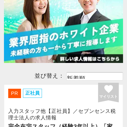
今すぐ会員登録
PC版サイトを見る
採用ご担当者様
並び替え：
favorite
正社員
PR
マイリスト
入力スタッフ他【正社員】／セブンセンス税
理士法人の求人情報
完全在宅スタッフ（経験3年以上）「家