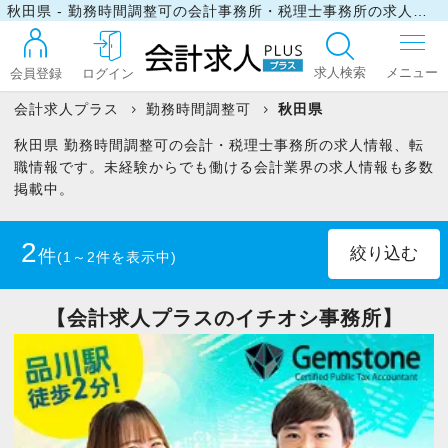
秋田県 - 勤務時間調整可の会計事務所・税理士事務所の求人・転職情報
求人検索
会員登録
ログイン
会計求人プラス
勤務時間調整可
秋田県
秋田県 勤務時間調整可の会計・税理士事務所の求人情報、転
ログイン
職情報です。未経験からでも働ける会計業界の求人情報も多数
掲載中。
最近見た求人
2
件
(1～2件を表示中)
マイリスト
正社員
(1)
パート・アルバイト
(1)
【会計求人プラスのイチオシ事務所】
お問い合わせ