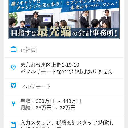
work_outline
正社員
東京都台東区上野1-19-10
place
※フルリモートなので出社はありません
train
フルリモート
年収
：350万円 ～ 448万円
currency_yen
月給
：25万円 ～ 32万円
入力スタッフ、税務会計スタッフ(内勤)、
content_paste