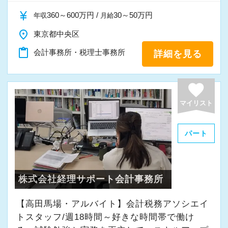
currency_yen
360～600万円 /
30～50万円
年収
月給
place
東京都中央区
content_paste
会計事務所・税理士事務所
詳細を見る
favorite
マイリスト
パート
株式会社経理サポート会計事務所
【高田馬場・アルバイト】会計税務アソシエイ
トスタッフ/週18時間～好きな時間帯で働け