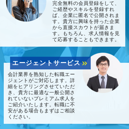
完全無料の会員登録をして、
ご経歴やスキルを登録すれ
ば、企業に匿名で公開されま
す。貴方に興味を持った企業
から直接スカウトが届きま
す。もちろん、求人情報を見
て応募することもできます。
エージェントサービス
keyboard_double_arrow_right
会計業界を熟知した転職エー
ジェントがご対応します。詳
細をヒアリングさせていただ
き、貴方に最適な一般公開さ
れていないプレミアム求人を
ご紹介いたします。転職に不
安がある場合もまずはご相談
ください。