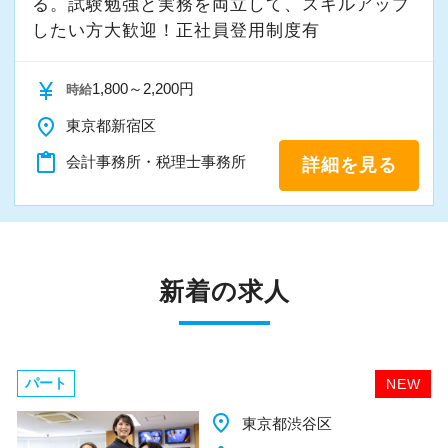
る。試験勉強と実務を両立して、スキルアップ
したい方大歓迎！正社員登用制度有
currency_yen
1,800～2,200円
時給
place
東京都新宿区
content_paste
会計事務所・税理士事務所
詳細を見る
新着の求人
パート
EW
N
place
千葉県柏市