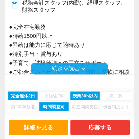
税務会計スタッフ(内勤)、経理スタッフ、
content_paste
＜募集の背景＞
財務スタッフ
・事業拡大に伴う増員募集
・組織力強化に向けた採用
●完全在宅勤務
・将来の中核人材を募集
●時給1500円以上
●昇給は能力に応じて随時あり
＜先輩スタッフの声＞
●特別手当・賞与あり
Q. 当事務所を選んだ理由は？
●子育て・試験勉強との両立をサポート
A. 幅広い業務を経験できる点に魅力を感じ、入
keyboard_arrow_down
続きを読む
●ご都合にあわせて勤務時間・日数は柔軟に相談
所を決めました。
可能
●正社員登用あり
Q. 実際に働いてみてどうですか？
完全週休2日
未経験OK
残業30h以内
急 募
A. さまざまな業務を任せてもらえるので、以前
第2新卒歓迎
時間調整可
独立開業支援
歩合制度あり
当事務所は、創業期や成長期の企業を中心に支
より成長スピードが上がったと感じています。
援を行っている事務所です。
現代では電子化が進んでいることから人も会社
詳細を見る
応募する
Q. 職場の雰囲気は？
も生産性が求められており、当事務所でもDXを