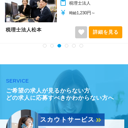
content_paste
税理士法人
currency_yen
1,140円～
時給
税理士法人松本
favorite
る
詳細を見
SERVICE
ご希望の求人が見るからない方
どの求人に応募すべきかわからない方へ
スカウトサービス
keyboard_double_arrow_right