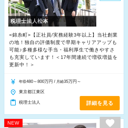
・入社時期は柔軟に対応
★入社後の仕事内容★
・半年～1年の調整も可能
業務時間内は、事務所内スタッフともやりとり
税理士法人松本
して頂きながら、
まずはカジュアル面談からでも歓迎です
完全在宅会計スタッフとして、会計業務全般を
<錦糸町>【正社員/実務経験3年以上】当社創業
「応募する」からお気軽にご連絡ください。
お任せします。
の地！独自の評価制度で早期キャリアアップも
可能♪多種多様な手当・福利厚生で働きやすさ
も充実しています！＜17年間連続で増収増益を
【具体的な業務】
更新中！＞
・記帳代行
・確定申告業務
currency_yen
480～800万円 /
35万円～
年収
月給
・年末調整業務
place
・申告書作成補助
東京都江東区
・決算業務
content_paste
税理士法人
詳細を見る
・Excelを使用した集計、Wordでの文書作成
・資料やデータの整理
favorite
NEW
・電話、メール対応