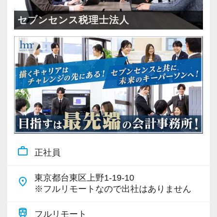
＜成長中の税理士法人＞
・全国14拠点で事業展開
セブンセンス税理士法人
・従業員240名以上に拡大
・会計・税務・財務・労務まで対応
・専門家が在籍しワンストップ支援
＜学びを後押し＞
・書籍購入費／研修費は全額会社負担
・隔月で税法・実務の学習会あり
・資格取得を目指す社員が多数
work_outline
正社員
＜募集の背景＞
・事業拡大に伴う増員募集
東京都台東区上野1-19-10
place
・組織力強化に向けた採用
※フルリモートなので出社はありません
・将来の中核人材を募集
train
フルリモート