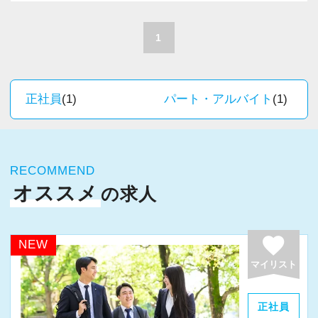
A. 上司や先輩に相談しやすく、風通しの良い職
積極的に推進しています。
場だと感じています。
職員一人ひとりの力がそのまま事業運営に直結
1
するところで、個人事務所ならではの面白さと
＜求める人材＞
実感が当事務所にはあります。
・税務経験を活かして成長したい方
新しいチャレンジが沢山ありますので、飽きる
正社員
(1)
パート・アルバイト
(1)
・キャリアアップ志向のある方
ことなく経験を積み重ねることができます。
・主体的に業務を進められる方
・顧客対応や提案業務に挑戦したい方
★職場の雰囲気★
・資産税など専門性を高めたい方
RECOMMEND
個人事務所ならではの自由な雰囲気で、気負い
・将来的にマネジメントに関わりたい方
オススメ
の求人
なく業務に向かっています。
職員同士の距離も近く、先輩へ相談しながら業
＜まずはカジュアル面談へ＞
務を覚えていくことができます。
favorite
NEW
・事前に気軽な面談を実施
パソコン作業になりますので、目や脳が疲れた
マイリスト
・仕事内容やキャリアを相談可
ら、お茶やお菓子で糖分補給もしながら、作業
・ざっくばらんに質問OK
を進めています。
正社員
・納得後に選考へ進めます