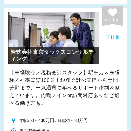
よく働ける環境づくりを大切にしています。
経験やスキルももちろん重要ですが、それ以上
favorite
に周囲への思いやりや感謝の気持ちを持ち、誠
マイリスト
実に仕事へ向き合える方と一緒に働きたいと考
えています。
正社員
株式会社東京タックスコンサルテ
・素直な姿勢で新しいことを学べる方
ィング
・周囲と協力しながら業務を進められる方
・お客様や仲間に対して誠実に対応できる方
【未経験◎／税務会計スタッフ】駅チカ＆未経
・成長意欲を持ち、前向きにチャレンジできる
験入社率ほぼ100％！税務会計の基礎から専門
方
分野まで、一気通貫で学べるサポート体制を整
えています。内勤メインor訪問対応ありなど選
べる働き方も。
また、当事務所ではDX化や業務改善などにも積
極的に取り組んでいます。
currency_yen
350～430万円 /
24～30万円
年収
月給
「まずはやってみる」
東京都千代田区