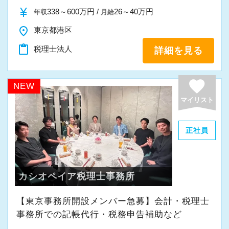
また、職員一人ひとりが仕事にやりがいや成長
currency_yen
338～600万円 /
26～40万円
年収
月給
を感じながら、安心して長く働ける事務所であ
place
東京都港区
りたいと考えています。
content_paste
税理士法人
詳細を見る
私たちと一緒に成長しながら働いてみません
か。
favorite
NEW
ご応募をお待ちしております！
マイリスト
正社員
カシオペイア税理士事務所
【東京事務所開設メンバー急募】会計・税理士
事務所での記帳代行・税務申告補助など