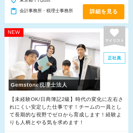
place
「新しいことにも前向きに挑戦してみる」
content_paste
会計事務所・税理士事務所
詳細を見る
そんな姿勢をお持ちの方であれば、経験を活か
favorite
しながらさらに成長できる環境です。
NEW
一緒に学び、成長しながら、お客様のお役に立
マイリスト
てる仕事をしていきませんか。
正社員
★事務所の理念★
～事業の発展に寄与するために、公正で健全な
会計・税務を通じて、貢献できる価値を提供
Gemstone税理士法人
し、人生豊かで幸せになるための力となること
【未経験OK/日商簿記2級】時代の変化に左右さ
～
れにくい安定した仕事です！チームの一員とし
当事務所では、経営者やそこで働く社員の皆さ
て⻑期的な視野でゼロから育成します！経験よ
まがより良い未来を実現できるよう、日々業務
りも人柄とやる気を求めます！
に取り組んでいます。