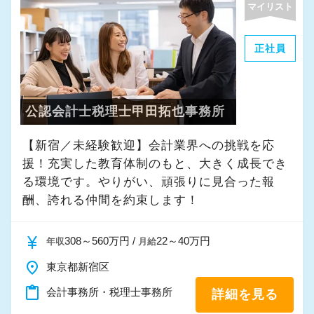
マイリスト
・その他付随する業務
正社員
これまでの会計事務所や経理経験を活かしてご
活躍いただけます。
公認会計士税理士甲田拓也事務所
また、経験やスキルに応じて徐々に担当する業
務の幅を広げていただきます。
【新宿／未経験歓迎】会計業界への挑戦を応
将来的には申告書レビューなど、専門性を高め
援！充実した教育体制のもと、大きく成長でき
られる業務にも携わることが可能です。
る環境です。やりがい、頑張りに見合った報
どこでも通用する実務スキルを身につけなが
酬、誇れる仲間を約束します！
ら、着実にスキルアップできる環境です。
currency_yen
308～560万円 /
22～40万円
年収
月給
★当事務所ではこんな方をお待ちしています！
place
東京都新宿区
★
content_paste
会計事務所・税理士事務所
詳細を見る
当事務所では、職員同士が協力しながら気持ち