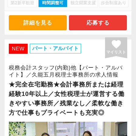
・キャリアアップ志向のある方
第2新卒歓迎
時間調整可
独立開業支援
歩合制度あり
・資産税や相続など専門性の高い案件あり
・主体的に業務を進められる方
・顧客と直接折衝する機会が豊富
・顧客対応や提案業務に挑戦したい方
・経験値が自然と積み上がる環境
詳細を見る
応募する
・資産税など専門性を高めたい方
・将来的にマネジメントに関わりたい方
＜働きやすい環境＞
favorite
・有給取得率90％以上
パート・アルバイト
NEW
マイリスト
＜まずはカジュアル面談へ＞
・年間休日125日以上
・事前に気軽な面談を実施
・繁忙期も月30～40h程度
税務会計スタッフ(内勤)他【パート・アルバ
・仕事内容やキャリアを相談可
・男性の育休取得率100％
イト】／久能五月税理士事務所の求人情報
・ざっくばらんに質問OK
・テレワーク導入済み
★完全在宅勤務★会計事務所または経理
・納得後に選考へ進めます
・全席デュアルモニタ完備
経験10年以上／女性税理士が運営する働
・入社時期は柔軟に対応
きやすい事務所／残業なし／柔軟な働き
・半年～1年の調整も可能
＜幅広い経験・成長環境＞
方で仕事もプライベートも充実◎
・クライアント2500社以上
まずはカジュアル面談からでも歓迎です
・9割が紹介の安定基盤
「応募する」からお気軽にご連絡ください。
・一般企業～医療・学校法人まで対応