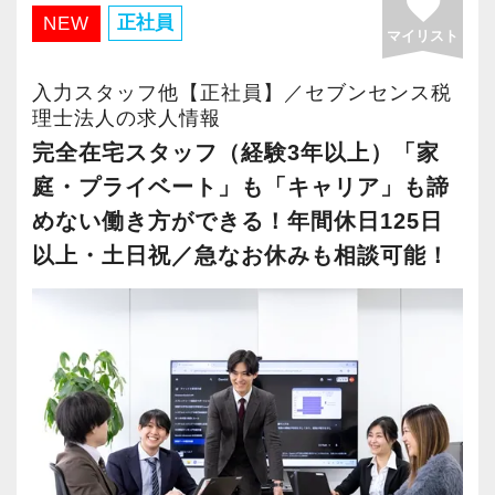
favorite
・有給取得率90％以上
正社員
NEW
マイリスト
・年間休日125日以上
・繁忙期も月30～40h程度
入力スタッフ他【正社員】／セブンセンス税
・男性の育休取得率100％
理士法人の求人情報
・テレワーク導入済み
完全在宅スタッフ（経験3年以上）「家
・全席デュアルモニタ完備
庭・プライベート」も「キャリア」も諦
めない働き方ができる！年間休日125日
＜幅広い経験・成長環境＞
以上・土日祝／急なお休みも相談可能！
・クライアント2500社以上
・9割が紹介の安定基盤
・一般企業～医療・学校法人まで対応
・個人～大企業まで幅広く経験可能
・税務顧問＋資産税に関与
・相続／事業承継／M&Aにも対応