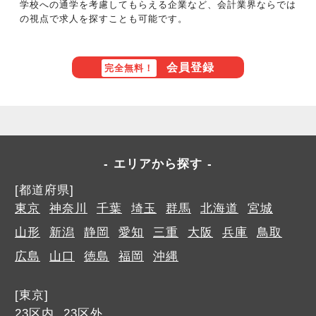
学校への通学を考慮してもらえる企業など、会計業界ならでは
の視点で求人を探すことも可能です。
会員登録
完全無料！
エリアから探す
[都道府県]
東京
神奈川
千葉
埼玉
群馬
北海道
宮城
山形
新潟
静岡
愛知
三重
大阪
兵庫
鳥取
広島
山口
徳島
福岡
沖縄
[東京]
23区内
23区外