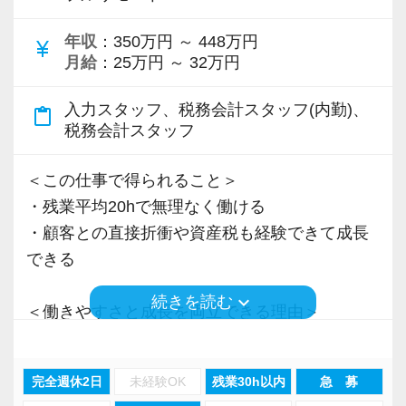
＜先輩スタッフの声＞
年収
：350万円 ～ 448万円
Q. 当事務所を選んだ理由は？
currency_yen
月給
：25万円 ～ 32万円
A. 幅広い業務を経験できる点に魅力を感じ、入
所を決めました。
入力スタッフ、税務会計スタッフ(内勤)、
content_paste
税務会計スタッフ
Q. 実際に働いてみてどうですか？
A. さまざまな業務を任せてもらえるので、以前
＜この仕事で得られること＞
より成長スピードが上がったと感じています。
・残業平均20hで無理なく働ける
・顧客との直接折衝や資産税も経験できて成長
Q. 職場の雰囲気は？
できる
A. 上司や先輩に相談しやすく、風通しの良い職
keyboard_arrow_down
続きを読む
場だと感じています。
＜働きやすさと成長を両立できる理由＞
・入力業務はアシスタントが担当
＜求める人材＞
・分業体制で業務負担を軽減
完全週休2日
未経験OK
残業30h以内
急 募
・税務経験を活かして成長したい方
・顧客対応や提案業務に集中可能