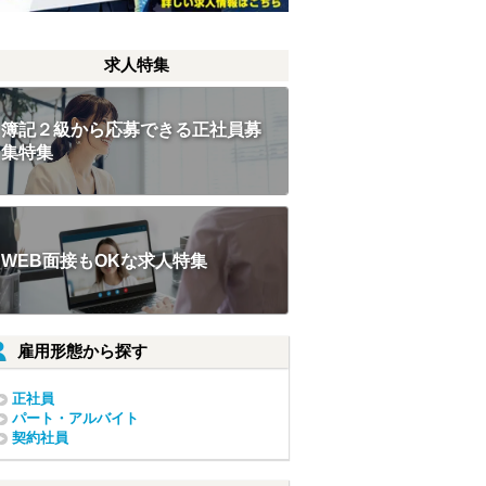
求人特集
簿記２級から応募できる正社員募
集特集
WEB面接もOKな求人特集
雇用形態から探す
正社員
パート・アルバイト
契約社員