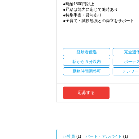
●時給1500円以上
Q. 実際に働いてみてどうですか？
●昇給は能力に応じて随時あり
A. さまざまな業務を任せてもらえるの
●特別手当・賞与あり
●子育て・試験勉強との両立をサポート
Q. 職場の雰囲気は？
●ご都合にあわせて勤務時間・日数は柔軟
A. 上司や先輩に相談しやすく、風通し
●正社員登用あり
＜求める人材＞
当事務所は、創業期や成長期の企業を中
・税務経験を活かして成長したい方
現代では電子化が進んでいることから人も
・キャリアアップ志向のある方
経験者優遇
完全週
しています。
・主体的に業務を進められる方
職員一人ひとりの力がそのまま事業運営
駅から５分以内
ボーナ
・顧客対応や提案業務に挑戦したい方
にはあります。
・資産税など専門性を高めたい方
新しいチャレンジが沢山ありますので、
勤務時間調整可
テレワー
・将来的にマネジメントに関わりたい方
★職場の雰囲気★
＜まずはカジュアル面談へ＞
個人事務所ならではの自由な雰囲気で、
・事前に気軽な面談を実施
職員同士の距離も近く、先輩へ相談しな
応募する
・仕事内容やキャリアを相談可
パソコン作業になりますので、目や脳が
・ざっくばらんに質問OK
す。
・納得後に選考へ進めます
・入社時期は柔軟に対応
★入社後の仕事内容★
・半年～1年の調整も可能
業務時間内は、事務所内スタッフともや
完全在宅会計スタッフとして、会計業務
まずはカジュアル面談からでも歓迎です
「応募する」からお気軽にご連絡くださ
【具体的な業務】
正社員
(1)
パート・アルバイト
(1)