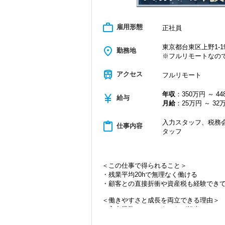
work_outline
雇用形態
正社員
東京都台東区上野1-19
place
勤務地
※フルリモートなの
train
アクセス
フルリモート
年収
：350万円 ～ 4
currency_yen
給与
月給
：25万円 ～ 32
入力スタッフ、税務会
content_paste
仕事内容
タッフ
＜この仕事で得られること＞
・残業平均20hで無理なく働ける
・顧客との直接折衝や資産税も経験でき
＜働きやすさと成長を両立できる理由＞
・入力業務はアシスタントが担当
・分業体制で業務負担を軽減