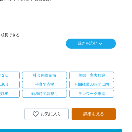
て成長できる
keyboard_arrow_down
続きを読む
り
い。
休２日
社会保険完備
主婦・主夫歓迎
スあり
子育て応援
月間残業30時間以内
接OK
勤務時間調整可
テレワーク推進
お気に入り
詳細を見る