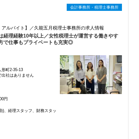
会計事務所・税理士事務所
ト・アルバイト】／久能五月税理士事務所の求人情報
は経理経験10年以上／女性税理士が運営する働きやす
方で仕事もプライベートも充実◎
町2-35-13
で出社はありません
000円
勤)、経理スタッフ、財務スタッ
感じ、入所を決めました。