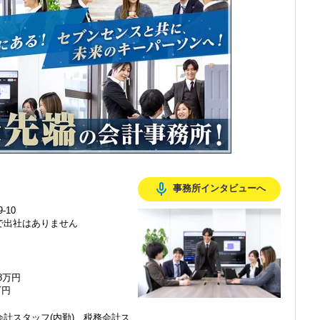
感じ、入所を決めました。
mic_none
事務所インタビューへ
で、以前より成長スピードが上がったと感じています。
-10
で出社はありません
の良い職場だと感じています。
48万円
万円
計スタッフ(内勤)、税務会計ス