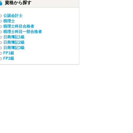
資格から探す
公認会計士
税理士
税理士科目合格者
税理士科目一部合格者
日商簿記1級
日商簿記2級
日商簿記3級
FP1級
FP2級