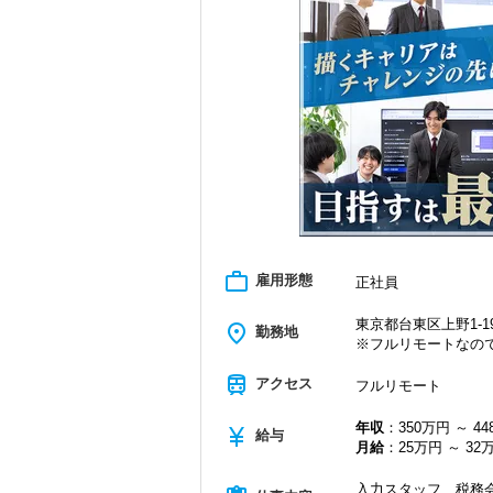
＜学びを後押し＞
・書籍購入費／研修費は全額会社負担
・隔月で税法・実務の学習会あり
・資格取得を目指す社員が多数
＜募集の背景＞
・事業拡大に伴う増員募集
・組織力強化に向けた採用
・将来の中核人材を募集
＜先輩スタッフの声＞
Q. 当事務所を選んだ理由は？
A. 幅広い業務を経験できる点に魅力を
work_outline
雇用形態
正社員
Q. 実際に働いてみてどうですか？
A. さまざまな業務を任せてもらえるの
東京都台東区上野1-19
place
勤務地
※フルリモートなの
Q. 職場の雰囲気は？
A. 上司や先輩に相談しやすく、風通し
train
アクセス
フルリモート
＜求める人材＞
年収
：350万円 ～ 4
currency_yen
・税務経験を活かして成長したい方
給与
月給
：25万円 ～ 32
・キャリアアップ志向のある方
・主体的に業務を進められる方
入力スタッフ、税務会
・顧客対応や提案業務に挑戦したい方