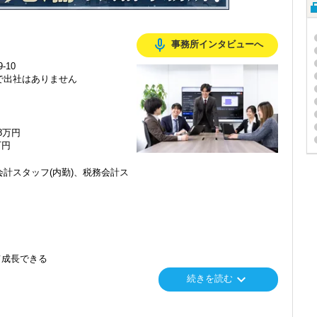
mic_none
事務所インタビューへ
-10
で出社はありません
48万円
万円
計スタッフ(内勤)、税務会計ス
て成長できる
keyboard_arrow_down
続きを読む