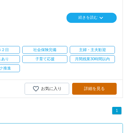
で、以前より成長スピードが上がったと感じています。
keyboard_arrow_down
続きを読む
に相談可能
の良い職場だと感じています。
心に支援を行っている事務所です。
会社も生産性が求められており、当事務所でもDXを積極的に推進
休２日
社会保険完備
主婦・主夫歓迎
に直結するところで、個人事務所ならではの面白さと実感が当事務所
スあり
子育て応援
月間残業30時間以内
飽きることなく経験を積み重ねることができます。
ク推進
気負いなく業務に向かっています。
がら業務を覚えていくことができます。
お気に入り
詳細を見る
疲れたら、お茶やお菓子で糖分補給もしながら、作業を進めていま
1
りとりして頂きながら、
全般をお任せします。
い。