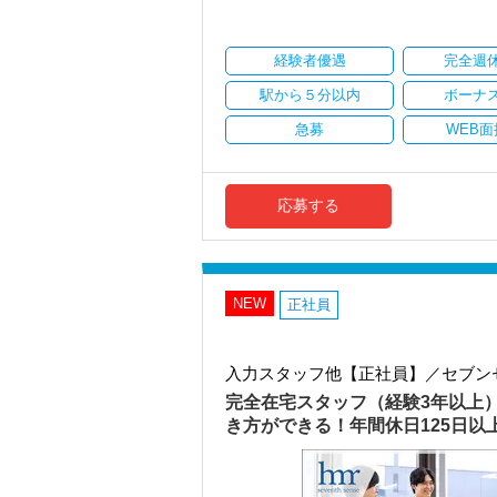
・顧客対応や提案業務に集中可能
・資産税や相続など専門性の高い案件あ
・顧客と直接折衝する機会が豊富
経験者優遇
完全週
・経験値が自然と積み上がる環境
駅から５分以内
ボーナ
＜働きやすい環境＞
・有給取得率90％以上
急募
WEB面
・年間休日125日以上
・繁忙期も月30～40h程度
・男性の育休取得率100％
・テレワーク導入済み
応募する
・全席デュアルモニタ完備
＜幅広い経験・成長環境＞
・クライアント2500社以上
・9割が紹介の安定基盤
NEW
正社員
・一般企業～医療・学校法人まで対応
・個人～大企業まで幅広く経験可能
・税務顧問＋資産税に関与
入力スタッフ他【正社員】／セブン
・相続／事業承継／M&Aにも対応
完全在宅スタッフ（経験3年以上
＜成長中の税理士法人＞
き方ができる！年間休日125日
・全国14拠点で事業展開
・従業員240名以上に拡大
・会計・税務・財務・労務まで対応
・専門家が在籍しワンストップ支援