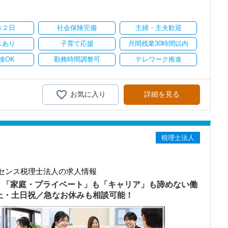
り
休２日
社会保険完備
主婦・主夫歓迎
スあり
子育て応援
月間残業30時間以内
接OK
勤務時間調整可
テレワーク推進
お気に入り
詳細を見る
税理士法人
センス税理士法人の求人情報
）「家庭・プライベート」も「キャリア」も諦めない働
以上・土日祝／急なお休みも相談可能！