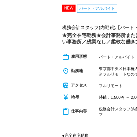
・クライアント2500社以上
・9割が紹介の安定基盤
NEW
パート・アルバイト
・一般企業～医療・学校法人まで対応
・個人～大企業まで幅広く経験可能
・税務顧問＋資産税に関与
税務会計スタッフ(内勤)他【パー
・相続／事業承継／M&Aにも対応
★完全在宅勤務★会計事務所また
＜成長中の税理士法人＞
い事務所／残業なし／柔軟な働き
・全国14拠点で事業展開
・従業員240名以上に拡大
・会計・税務・財務・労務まで対応
work_outline
雇用形態
パート・アルバイト
・専門家が在籍しワンストップ支援
東京都中央区日本橋人形
place
＜学びを後押し＞
勤務地
※フルリモートなの
・書籍購入費／研修費は全額会社負担
・隔月で税法・実務の学習会あり
train
アクセス
フルリモート
・資格取得を目指す社員が多数
currency_yen
給与
＜募集の背景＞
時給
：1,500円 ～ 2,
・事業拡大に伴う増員募集
・組織力強化に向けた採用
税務会計スタッフ(内
content_paste
仕事内容
・将来の中核人材を募集
フ
＜先輩スタッフの声＞
Q. 当事務所を選んだ理由は？
A. 幅広い業務を経験できる点に魅力を
●完全在宅勤務