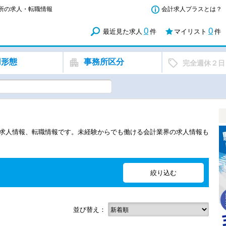
務所の求人・転職情報
会計求人プラスとは？
0
0
最近見た求人
件
マイリスト
件
用形態
事務所区分
完全週休２日
の求人情報、転職情報です。未経験からでも働ける会計業界の求人情報も
並び替え：