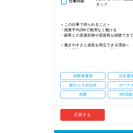
content_paste
仕事内容
タッフ
・資産税など専門性を高めたい方
・将来的にマネジメントに関わりたい方
＜まずはカジュアル面談へ＞
＜この仕事で得られること＞
・事前に気軽な面談を実施
・残業平均20hで無理なく働ける
・仕事内容やキャリアを相談可
・顧客との直接折衝や資産税も経験でき
・ざっくばらんに質問OK
・納得後に選考へ進めます
＜働きやすさと成長を両立できる理由＞
・入社時期は柔軟に対応
・入力業務はアシスタントが担当
・半年～1年の調整も可能
・分業体制で業務負担を軽減
・顧客対応や提案業務に集中可能
まずはカジュアル面談からでも歓迎です
・資産税や相続など専門性の高い案件あ
「応募する」からお気軽にご連絡くださ
・顧客と直接折衝する機会が豊富
経験者優遇
完全週
・経験値が自然と積み上がる環境
駅から５分以内
ボーナ
＜働きやすい環境＞
・有給取得率90％以上
急募
WEB面
・年間休日125日以上
・繁忙期も月30～40h程度
・男性の育休取得率100％
・テレワーク導入済み
応募する
・全席デュアルモニタ完備
＜幅広い経験・成長環境＞