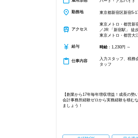
work_outline
雇用形態
パート・アルバイト
place
勤務地
東京都新宿区新宿5-17
東京メトロ・都営新宿
train
アクセス
／JR 「新宿駅」 徒歩
東京メトロ・都営大江
currency_yen
給与
時給
：1,230円 ～
入力スタッフ、税務会
content_paste
仕事内容
タッフ
【創業から17年毎年増収増益！成長の勢
会計事務所経験ゼロから実務経験を積む
ましょう！
現在当社では「渋谷」「新宿」「錦糸町
2021年6月に「渋谷オフィス」を新設
張移転！
さらに2022年12月には「柏オフィス」
ています。