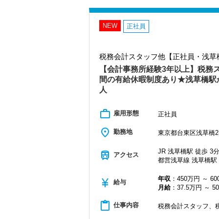
います。
むことが自信に繋がります。
談相手となっています。
多くのインターン生を育成した実績があ
動物病院の業界に精通し、きめ細かな支
スキルと経験に合わせてキャリアを重ね
感して頂けると思います。
います。
NEW
よう私たちもバックアップします。
正社員
自分が「将来こうなりたい」「こんな風
今回も、それに対応するべく行われる増
最初は自信が無くても意欲があれば大丈
若いパワーのある方を求めています。
一緒に事務所を盛り立てていただける方
新しい扉を開けるのはとても勇気がいる
【ノウハウをしっかり共有します！】
きませんか？
お客様の特徴や、その期待にお応えする
税務会計スタッフ他【正社員・浅草
【こんな方を求めています】
ている真っ最中！
・情熱を持って仕事ができ、途中で諦め
【会計事務所経験3年以上】税務
【現役スタッフの声】
それらを吸収し、応用することで安心感
・責任感を持って仕事に取り組める人
間の有給休暇制度あり★浅草橋駅
もちろん税務のプロとしてなら代表や税
・積極性と向上心を持ち合わせている人
インターンから新卒で入社しました。
人
い。
・若手を引っ張っていくリーダーになれ
インターン時代は「ここまでやるの！？」
だからこそ実力がつき達成感を得ること
【未経験でも安心！】
【ITシステム完備で効率よく業務をこな
work_outline
雇用形態
まだ入社１年目ですが、すでに法人20件
正社員
弊社では数年前から未経験の採用をして
IT化が非常に進んでいるのも当社の特徴
未経験の方でも一から教え、わからない
代表が作業環境にも気を配っており、デ
現在は、税理士を目指して勉強にも励ん
place
勤務地
東京都台東区浅草橋2-2
当面は事務作業から行って頂きますが、
入力もAI-OCRを使用して、業務効率化とペ
オフィスに税理士がいるので、わからな
などを体験して頂きます。
サインなどを活用しているので効率よく
経験と知識をつけて、お客様から頼られ
入社される方の成長に合わせて徐々に担
JR 浅草橋駅 徒歩 3
train
アクセス
ぜひ体験してください！
す。
都営浅草線 浅草橋駅 
【対面も、効率も大事にしたい方へ！】
【明確なキャリアパスで成長をバックア
会社の良いところは“温かさ”があります。
その信頼がご紹介を呼び、お客様は日本全
年収
：450万円 ～ 6
キャリアステップは等級制（1〜6等級）
currency_yen
お客様に対しても、仲間に対しても、ア
給与
つつ、遠方については半年に一度のペー
月給
：37.5万円 ～ 5
やすく、成長を実感しながらステップア
チームで動いているので、わからないこ
また、近隣のお客様へも訪問は3カ月に一
昇級は年に2回の自己申請制で何度でもチ
安心です。
お客様と対面でお話する機会を大事にし
content_paste
仕事内容
税務会計スタッフ、
【定期的な班替えや席替えで、より多く
数字が好きで人と関わるのが好きな人で