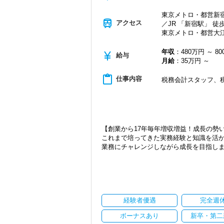
新宿三丁目駅直結で交通の便がよく、通
東京メトロ・都営新宿
train
アクセス
／JR 「新宿駅」 徒歩
飲食業や接客業のお客様が多く、お客様
東京メトロ・都営大江
実務重視の研修を幅広く実施しているた
バリバリ働いて活躍したい方、大歓迎で
年収
：480万円 ～ 8
currency_yen
給与
これからますます成長していく新宿オフ
月給
：35万円 ～
【ご紹介が多い安定企業でお客様から一
content_paste
仕事内容
税務会計スタッフ、
私達は「税務のプロフェッショナルとし
お客様から「こうしたい」という理想を
きる存在でありたいと考えています。ご紹
から評価されているからだと自負してい
【創業から17年毎年増収増益！成長の勢
今後もお客様に満足していただけるよう
これまで培ってきた実務経験と知識を活
ます。
業務にチャレンジしながら成長を目指し
お客様から信頼され、心の通ったサービ
一緒に歩んでみませんか？
現在当社では「渋谷」「新宿」「錦糸町
2021年6月に「渋谷オフィス」を新設
【目指すは“大家族のような会社”明るく
張移転！
「こんな明るい事務所ははじめて」と言
さらに2022年12月には「柏オフィス」
実践型インターンは成⻑性を重視してい
ています。
経験者優遇
完全週
ています。
安定性抜群の環境で自己成長を実現でき
将来会計事務所で活躍したい熱い想いの
ボーナスあり
新卒・第二