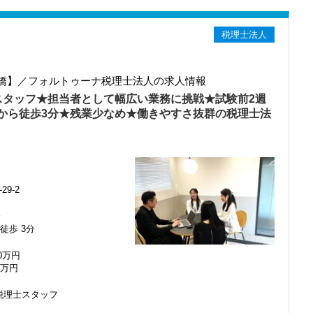
りますので、安心して仲間と一緒に働く楽しさと自分の成⻑を日々実
援ができる。その評判がご紹介につながり、着実に顧問先は拡大して
つつ、部下のマネジメントも少しずつお任せして自信を持っていける
税理士法人
に成⻑したい」「こういうサービスを提供したい」という夢を語れる
員募集です！
夫です。
をお待ちしています！
ことですが、輝ける未来のために一歩を踏み出して一緒に頑張ってい
ためのノウハウなどは、今のスタッフと共に事務所の財産として深め
橋】／フォルトゥーナ税理士法人の求人情報
ない人
スタッフ★担当者として幅広い業務に挑戦★試験前2週
高く業務に取り組んでもらえるはずです。
から徒歩3分★残業少なめ★働きやすさ抜群の税理士法
理士に、動物病院の業界知識なら先輩たちにいつでも相談してくださ
る人
というくらい実践に近い形の業務を任されて大変な1年でしたが、
ができました。
せます】
・個人8件を担当させてもらっています。
います。
。
ことがあれば聞きやすい職場を目指しています。
ュアルモニターを全席設置。
でいます。
9-2
代表や職員と一緒にお客様を訪問し、現場でどのように対応するのか
ーパーレス化を進めています。kintoneやLINEWORKS、クラウド
いことはすぐ聞けるのがいいですね。
ストレスフリーに業務をこなせます。
る存在、後輩の手本になるような存在になれるように頑張っていま
当を引き継いで頂きます。
分
徒歩 3分
ップします】
国に！基本はITやメール・電話・LINE（社用携帯支給）で対応し
00万円
で、求められる業務レベルや役割を明確にしています。目標設定がし
ットホームで明るい会社です。
スでご訪問することができます。
0万円
ップが可能です。
とや困ったことの相談先にも迷わず、何でもすぐに聞くことができて
度になっています。
ャレンジできます。
たい方。その上で、効率も重視しながら働きたい方には最適です！
税理士スタッフ
のことを学べる体制！】
したら、この仕事に向いていると思います。