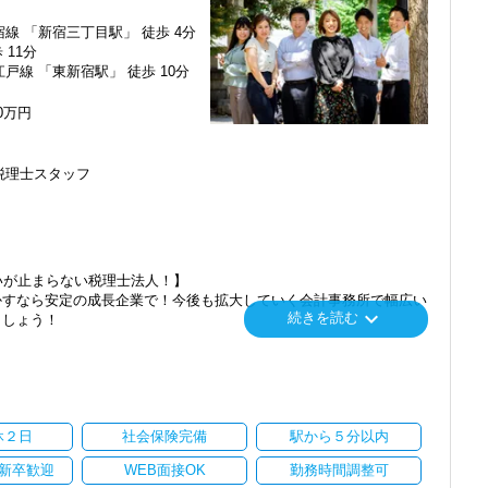
勤しやすい立地にあります。
線 「新宿三丁目駅」 徒歩 4分
 11分
のご紹介から新しいお客様も増えております。
戸線 「東新宿駅」 徒歩 10分
め、スピーディーに経験値を積むことができるのが最大の魅力です。
す！
00万円
ィスで、一緒に成長していきましょう！
番に信頼される税務のプロを目指せます】
税理士スタッフ
てお客様に寄り添う」ことが一つの使命です。
いただいたら、それを一緒になって実現するために大きく力を発揮で
介案件が7割を超えているのも、そういった私たちの姿勢がお客様
ます。
いが止まらない税理士法人！】
にスキルの向上を目指し、税務のプロとして高い信頼を獲得していき
かすなら安定の成長企業で！今後も拡大していく会計事務所で幅広い
keyboard_arrow_down
続きを読む
ましょう！
スを提供する真の「税務プロフェッショナル」としての道を私たちと
」「柏」「横浜」「大阪」の６拠点を展開しています。
し、その後「新宿オフィス」「大阪オフィス」「錦糸町オフィス」が拡
楽しく一緒に働ける方を求めています】
われるほど、仲が良くて明るいのが当社の特徴です。
を開設し、2025年には大阪オフィスを増床するなど、事業拡大を続け
て、やりがいを持てることとステップアップできることを第一に考え
休２日
社会保険完備
駅から５分以内
ます。
ある方、お待ちしています！
新卒歓迎
WEB面接OK
勤務時間調整可