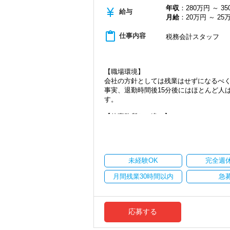
年収
：280万円 ～ 3
当社ならではの「仕事のステップ」を踏
飲食業や接客業のお客様が多く、お客様
currency_yen
給与
月給
：20万円 ～ 25
することができるようになります。
実務重視の研修を幅広く実施しているた
content_paste
これまでも多くのインターン生が実践型
バリバリ働いて活躍したい方、大歓迎で
仕事内容
税務会計スタッフ
はあります！
これからますます成長していく新宿オフ
実践型インターンを通して学校では絶対
【ご紹介が多い安定企業でお客様から一
インターン終了後は新卒採用の道も用意し
私達は「税務のプロフェッショナルとし
【職場環境】
会社の方針としては残業はせずになるべ
【各種社会保険完備、ユニークな手当制
お客様から「こうしたい」という理想を
事実、退勤時間後15分後にはほとんど人
社会保険等の一般的な福利厚生の他に、
きる存在でありたいと考えています。ご紹
す。
税務能力検定等の資格検定に合格すると
から評価されているからだと自負してい
ぜひ活用してください。
【他事務所との違い】
今後もお客様に満足していただけるよう
詳しくはこちら（リンク先：https://www.tokyo-co
お客様が全国にいるため、遠方のお客様
ます。
土日祝日などを絡めて観光して頂いても
【成長のための5つのこだわりを大事にし
お客様から信頼され、心の通ったサービ
フリーアドレスを採用しているため、毎
仕事をする上では5つのこだわり「クイッ
一緒に歩んでみませんか？
席にはバランスボールもあるので体幹を
げ、一人ひとりが実行しています。
未経験OK
完全週
ロボットができる仕事はロボットに作業を
【将来オフィスをお任せできる貴方の力
より多くの「ありがとう」と笑顔をいた
ットが作業をするように進めている最中
月間残業30時間以内
急
積み重ねてこられた知識と経験を生かし
【求職者へのメッセージ】
新たなマネージャー候補として、将来的
【顧問先拡大に伴う、増員採用です！】
当社の実践型インターンでは、普段の学
新城代表は開業前の経験で、多くの動物
税理士資格がなくてもOK！
そのため、勢いだけではどうにもならな
その経験により、会計のみならず人事か
応募する
やる気とコミュニケーション能力を重視
ょう！
た。
税理士はサービス業です。誠実に仕事を
常に自ら学ぶ姿勢で臨んでください。着
独特の特徴やニーズがどこにあるかもわ