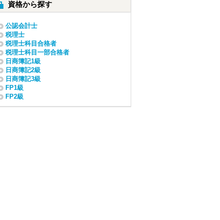
資格から探す
公認会計士
税理士
税理士科目合格者
税理士科目一部合格者
日商簿記1級
日商簿記2級
日商簿記3級
FP1級
FP2級