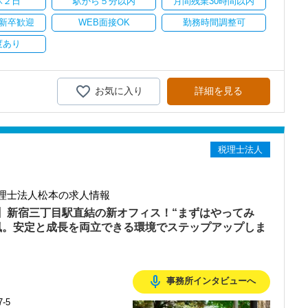
休２日
駅から５分以内
月間残業30時間以内
ます。
新卒歓迎
WEB面接OK
勤務時間調整可
持ちを大事にしているため、資格を持っていなくても、スピーディー
度あり
務経験と知識をゼロから身に付けられます！
テップアップを目指しませんか？
お気に入り
詳細を見る
務調査に強い税理士法人です】
00以上、全国6拠点で安定的に成長中です。
型サービスで、中小企業の経営を幅広くサポートしています。
税理士法人
おり、新規顧問契約のお客様が毎年400件以上増加！
るので、税務調査にも精通しています。
融資対応、給付金のサポート、補助金のサポートなどお手伝いできる
理士法人松本の求人情報
を入れており、さらなるサービス品質の向上を目指しています。
上】新宿三丁目駅直結の新オフィス！“まずはやってみ
風。安定と成長を両立できる環境でステップアップしま
む企業に対して認証される「社労士診断認証制度」を取得しました。
診断実施企業」の認定を受け、今後も社員が働きやすい環境づくりを
ちしておりますので、当社で将来の不安なく働いてみませんか？
mic_none
事務所インタビューへ
-5
社拠点のなかでも一番明るく元気なオフィスです。