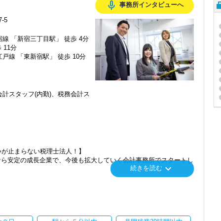
mic_none
事務所インタビューへ
-5
線 「新宿三丁目駅」 徒歩 4分
 11分
戸線 「東新宿駅」 徒歩 10分
計スタッフ(内勤)、税務会計ス
いが止まらない税理士法人！】
なら安定の成長企業で、今後も拡大していく会計事務所でスタートし
keyboard_arrow_down
続きを読む
」「柏」「横浜」「大阪」の６拠点を展開しています。
し、その後「新宿オフィス」「大阪オフィス」「錦糸町オフィス」が拡
を開設し、2025年には大阪オフィスを増床するなど、事業拡大を続け