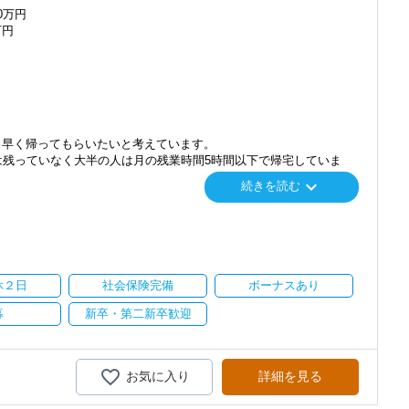
50万円
みながら実務を経験することで、半年もすればある程度一人で仕事を
のご紹介から新しいお客様も増えております。
万円
め、スピーディーに経験値を積むことができるのが最大の魅力です。
インターン制度を使い、ステップアップを実現してきた実績が当社に
す！
ィスで、一緒に成長していきましょう！
に学ぶことができない知識と実務を徹底的に磨くことができます。
番に信頼される税務のプロを目指せます】
ています。26卒のインターン生も入社予定です。
てお客様に寄り添う」ことが一つの使命です。
く早く帰ってもらいたいと考えています。
度あり】
いただいたら、それを一緒になって実現するために大きく力を発揮で
は残っていなく大半の人は月の残業時間5時間以下で帰宅していま
各種手当も充実。
介案件が7割を超えているのも、そういった私たちの姿勢がお客様
keyboard_arrow_down
続きを読む
もらえる「合格手当」など、当社ならではの制度を設けているので、
ます。
にスキルの向上を目指し、税務のプロとして高い信頼を獲得していき
nsulting.com/recruit/environment/benefits）
を担当する場合には飛行機や新幹線などで訪問して頂きます。
構いません。
ています】
スを提供する真の「税務プロフェッショナル」としての道を私たちと
日違う席で業務を行う形になります。
クレスポンス・プラス思考・有言実行・他責禁止・気配り」を掲
鍛えたい方は自由に使ってもらってます。
休２日
社会保険完備
ボーナスあり
。ということで、RPAを導入し、人間が行わなくて良い業務はロボ
を求めています】
だき続けるために「情熱家であれ！」がモットーです。
です。
募
新卒・第二新卒歓迎
て、さらなる活躍の場を求めている貴方の力を発揮できる職場です。
にオフィスを任せられる方の力を求めています。
生生活では扱うことのない専門性が高い業務をお任せします。
病院をご支援。
い課題や問題点もでてきますが、一つずつ確実に乗り越えていきまし
ら開業支援までトータルでサポートできるノウハウを蓄積してきまし
お気に入り
詳細を見る
します。
行い、お客様に満足していただくことを大事にしてくれる方を求めて
実に実績を作りながら課題や問題の分析スキルを身に付ける経験を積
かっているため、獣医のお客様からすると安心してなんでも話せる相