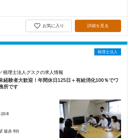
持ちを大事にしているため、資格を持っていなくても、スピーディー
に、これからの会計業界で生き残るために必要な専門性を磨けます】
取って変わられる職業と言われています。
ピューターやAIにはできないお客様とのコミュニケーション力を磨
携わっていただき、早い段階から部下やチームのマネジメント業務に
を活かしながら、さらに上のステージでキャリアアップをしません
お気に入り
詳細を見る
考え、最新の税務・会計サービスを提供しています。
ても安心してください！
務調査に強い税理士法人です】
税法や会計の知識を得られるようフォロー体制はバッチリです。
00以上、全国6拠点で安定的に成長中です。
型サービスで、中小企業の経営を幅広くサポートしています。
税理士法人
階を踏んでステップアップできます♪】
準備しています。あなたの成長にあわせてステップアップしていきま
おり、新規顧問契約のお客様が毎年400件以上増加！
るので、税務調査にも精通しています。
／税理士法人グスクの求人情報
融資対応、給付金のサポート、補助金のサポートなどお手伝いできる
を作成しながら少しずつレベルアップしていきましょう。実際の数字
経験者大歓迎！年間休日125日＋有給消化100％でワ
で、より理解と知識が深まります！
を入れており、さらなるサービス品質の向上を目指しています。
務所です
む企業に対して認証される「社労士診断認証制度」を取得しました。
本人の希望に応じて決算業務、年末調整業務、確定申告業務にもチャ
診断実施企業」の認定を受け、今後も社員が働きやすい環境づくりを
ポートしますので、安心して税務・会計の業務を一通り覚えられま
ちしておりますので、当社で将来の不安なく働いてみませんか？
0-8
算を行って頂きます。決算書が出来ましたら、先輩スタッフ・オフィ
社拠点のなかでも一番明るく元気なオフィスです。
 徒歩 8分
ルチェックがあります。
勤しやすい立地にあります。