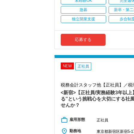
未経験OK
完全週
安定性抜群の環境で自己成長を実現でき
急募
新卒・第二
社員の持つ「やる・やりたい」という気
独立開業支援
歩合制
なキャリアアップが可能です！
充実した実務重視のOJTで、安心して職
税務・会計の経験と知識を磨きながらス
応募する
【対象業種100種以上！節税・融資・税
創業以来17年連続増収増益、顧問先数25
お客様に事務所までご来社いただく来所
NEW
専門Webサイトを10サイト以上運営して
正社員
各オフィスに国税OB税理士が在籍してい
税理士という仕事は不況に強い仕事で、
税務会計スタッフ他【正社員】／税
業務は数多く存在しています。
そのため、全拠点でスタッフの増員に力
<新宿>【正社員/実務経験3年以
る”という挑戦心を大切にする社
また、職場環境の改善に積極的に取り組
せんか？
「職場環境改善宣言企業」と「経営労務
積極的に推進していきます。
長く安心して働ける環境を用意してお待
work_outline
雇用形態
正社員
【新宿の事務所はこんなオフィスです】
place
勤務地
東京都新宿区新宿5-17
20代のスタッフが多数在籍しており、当