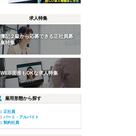
求人特集
簿記２級から応募できる正社員募
集特集
WEB面接もOKな求人特集
雇用形態から探す
正社員
パート・アルバイト
契約社員