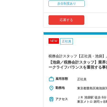
社員の持つ「やる・やりたい」という気
歩合制度あり
【実務型研修・教育制度充実！学生の間
なキャリアアップが可能です！
会計業界はいずれコンピューターやAIに
その中で生き残るためにできることはコン
会計事務所経験者の方には幅広い業務に
くこと。
も挑戦できます！これまでの経験・知識
応募する
か？
当社では、全員がお客様のことを一番に
現時点で深い知識や経験をお持ちでなく
【対象業種100種以上！節税・融資・税
社員と同じように実務経験を積みながら
創業以来17年連続増収増益、顧問先数25
お客様に事務所までご来社いただく来所
【先輩スタッフのサポートを受けながら段
NEW
正社員
入社してからのステップアッププランを
専門Webサイトを10サイト以上運営して
しょう。
各オフィスに国税OB税理士が在籍してい
税務会計スタッフ【正社員・池袋】
▽ステップ1(入社〜約1ヶ月)
税理士という仕事は不況に強い仕事で、
先輩が担当しているお客様の月次試算表
業務は数多く存在しています。
【池袋／税務会計スタッフ】業界未
に触れながら業務に取り組んで頂くこと
そのため、全拠点でスタッフの増員に力
ークライフバランスを重視する事
▽ステップ2(2ヶ月目〜)
また、職場環境の改善に積極的に取り組
work_outline
そろそろ入力業務に慣れてきますので、
「職場環境改善宣言企業」と「経営労務
雇用形態
正社員
レンジして頂けます。先輩スタッフがサ
積極的に推進していきます。
す！
長く安心して働ける環境を用意してお待
place
勤務地
東京都豊島区南池袋3-1
▽ステップ3(4ヶ月目〜)
【新宿の事務所はこんなオフィスです】
ＪＲ 池袋駅 徒歩 6分
train
一通りの業務を覚えたら、自分自身で決
アクセス
20代のスタッフが多数在籍しており、当
東京メトロ 雑司ヶ谷駅
ス責任者からのチェックと国税OBのダブ
新宿三丁目駅直結で交通の便がよく、通