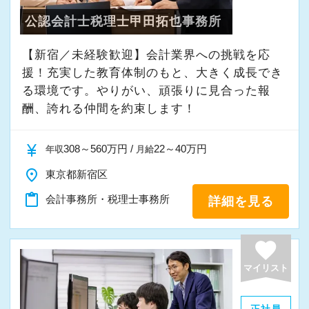
公認会計士税理士甲田拓也事務所
【新宿／未経験歓迎】会計業界への挑戦を応
援！充実した教育体制のもと、大きく成長でき
る環境です。やりがい、頑張りに見合った報
酬、誇れる仲間を約束します！
currency_yen
308～560万円 /
22～40万円
年収
月給
place
東京都新宿区
content_paste
会計事務所・税理士事務所
詳細を見る
favorite
マイリスト