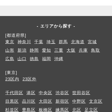
エリアから探す
[都道府県]
東京
神奈川
千葉
埼玉
群馬
北海道
宮城
山形
新潟
静岡
愛知
三重
大阪
兵庫
鳥取
広島
山口
徳島
福岡
沖縄
[東京]
23区内
23区外
千代田区
港区
中央区
渋谷区
世田谷区
目黒区
品川区
大田区
新宿区
中野区
文京区
杉並区
豊島区
板橋区
練馬区
北区
足立区