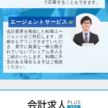
て応募することもできます。
エージェントサービス
keyboard_double_arrow_right
会計業界を熟知した転職エー
ジェントがご対応します。詳
細をヒアリングさせていただ
き、貴方に最適な一般公開さ
れていないプレミアム求人を
ご紹介いたします。転職に不
安がある場合もまずはご相談
ください。