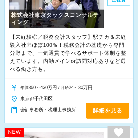
正社員
株式会社東京タックスコンサルテ
ィング
【未経験◎／税務会計スタッフ】駅チカ＆未経
験入社率ほぼ100％！税務会計の基礎から専門
分野まで、一気通貫で学べるサポート体制を整
えています。内勤メインor訪問対応ありなど選
べる働き方も。
currency_yen
350～430万円 /
24～30万円
年収
月給
place
東京都千代田区
content_paste
会計事務所・税理士事務所
詳細を見る
favorite
NEW