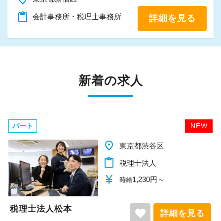
content_paste
会計事務所・税理士事務所
詳細を見る
新着の求人
パート
NEW
place
東京都渋谷区
content_paste
税理士法人
currency_yen
1,230円～
時給
税理士法人松本
favorite
詳細を見る