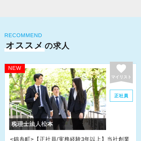
今すぐ会員登録
PC版サイトを見る
RECOMMEND
オススメ
の求人
採用ご担当者様
favorite
NEW
マイリスト
正社員
税理士法人松本
<錦糸町>【正社員/実務経験3年以上】当社創業