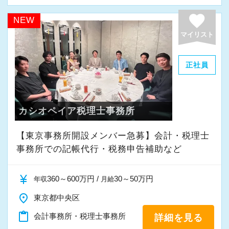
favorite
NEW
マイリスト
正社員
カシオペイア税理士事務所
【東京事務所開設メンバー急募】会計・税理士
事務所での記帳代行・税務申告補助など
currency_yen
360～600万円 /
30～50万円
年収
月給
place
東京都中央区
content_paste
会計事務所・税理士事務所
詳細を見る