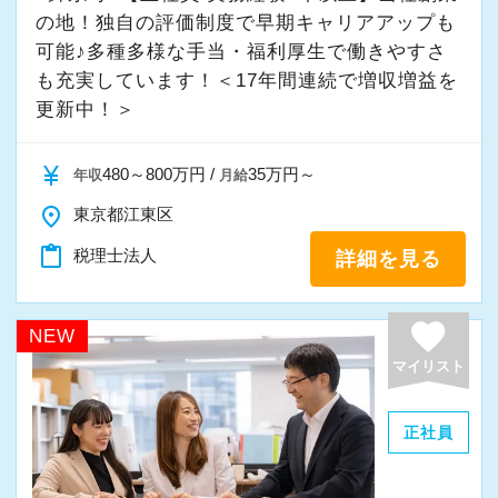
の地！独自の評価制度で早期キャリアアップも
可能♪多種多様な手当・福利厚生で働きやすさ
も充実しています！＜17年間連続で増収増益を
更新中！＞
currency_yen
480～800万円 /
35万円～
年収
月給
place
東京都江東区
content_paste
税理士法人
詳細を見る
favorite
NEW
マイリスト
正社員