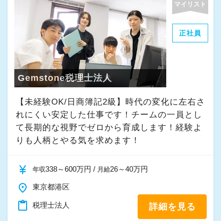
マイリスト
正社員
Gemstone税理士法人
【未経験OK/日商簿記2級】時代の変化に左右さ
れにくい安定した仕事です！チームの一員とし
て⻑期的な視野でゼロから育成します！経験よ
りも人柄とやる気を求めます！
currency_yen
338～600万円 /
26～40万円
年収
月給
place
東京都港区
content_paste
税理士法人
詳細を見る