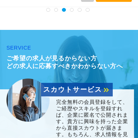
SERVICE
ご希望の求人が見るからない方
どの求人に応募すべきかわからない方へ
スカウトサービス
keyboard_double_arrow_right
完全無料の会員登録をして、
ご経歴やスキルを登録すれ
ば、企業に匿名で公開されま
す。貴方に興味を持った企業
から直接スカウトが届きま
す。もちろん、求人情報を見