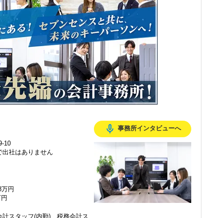
感じ、入所を決めました。
mic_none
事務所インタビューへ
で、以前より成長スピードが上がったと感じています。
-10
で出社はありません
の良い職場だと感じています。
48万円
万円
計スタッフ(内勤)、税務会計ス