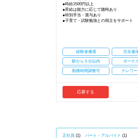
●時給1500円以上
Q. 実際に働いてみてどうですか？
●昇給は能力に応じて随時あり
A. さまざまな業務を任せてもらえるの
●特別手当・賞与あり
●子育て・試験勉強との両立をサポート
Q. 職場の雰囲気は？
●ご都合にあわせて勤務時間・日数は柔軟
A. 上司や先輩に相談しやすく、風通し
●正社員登用あり
＜求める人材＞
当事務所は、創業期や成長期の企業を中
・税務経験を活かして成長したい方
現代では電子化が進んでいることから人も
・キャリアアップ志向のある方
経験者優遇
完全週
しています。
・主体的に業務を進められる方
職員一人ひとりの力がそのまま事業運営
駅から５分以内
ボーナ
・顧客対応や提案業務に挑戦したい方
にはあります。
・資産税など専門性を高めたい方
新しいチャレンジが沢山ありますので、
勤務時間調整可
テレワー
・将来的にマネジメントに関わりたい方
★職場の雰囲気★
＜まずはカジュアル面談へ＞
個人事務所ならではの自由な雰囲気で、
・事前に気軽な面談を実施
職員同士の距離も近く、先輩へ相談しな
応募する
・仕事内容やキャリアを相談可
パソコン作業になりますので、目や脳が
・ざっくばらんに質問OK
す。
・納得後に選考へ進めます
・入社時期は柔軟に対応
★入社後の仕事内容★
・半年～1年の調整も可能
業務時間内は、事務所内スタッフともや
完全在宅会計スタッフとして、会計業務
まずはカジュアル面談からでも歓迎です
「応募する」からお気軽にご連絡くださ
【具体的な業務】
正社員
(1)
パート・アルバイト
(1)