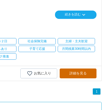
で、以前より成長スピードが上がったと感じています。
keyboard_arrow_down
続きを読む
に相談可能
の良い職場だと感じています。
心に支援を行っている事務所です。
会社も生産性が求められており、当事務所でもDXを積極的に推進
休２日
社会保険完備
主婦・主夫歓迎
に直結するところで、個人事務所ならではの面白さと実感が当事務所
スあり
子育て応援
月間残業30時間以内
飽きることなく経験を積み重ねることができます。
ク推進
気負いなく業務に向かっています。
がら業務を覚えていくことができます。
お気に入り
詳細を見る
疲れたら、お茶やお菓子で糖分補給もしながら、作業を進めていま
1
りとりして頂きながら、
全般をお任せします。
い。