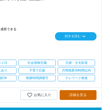
て成長できる
keyboard_arrow_down
続きを読む
り
い。
休２日
社会保険完備
主婦・主夫歓迎
スあり
子育て応援
月間残業30時間以内
接OK
勤務時間調整可
テレワーク推進
お気に入り
詳細を見る