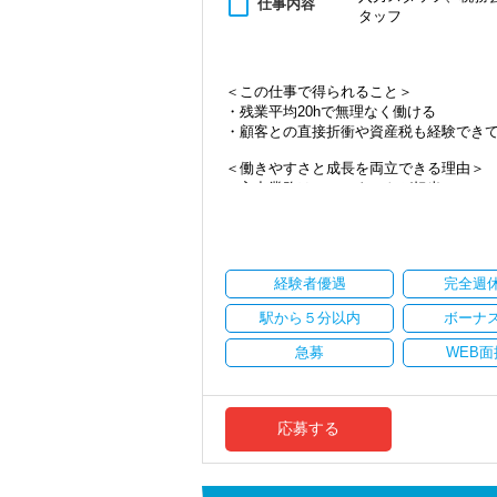
content_paste
仕事内容
タッフ
・資産税など専門性を高めたい方
・将来的にマネジメントに関わりたい方
＜まずはカジュアル面談へ＞
＜この仕事で得られること＞
・事前に気軽な面談を実施
・残業平均20hで無理なく働ける
・仕事内容やキャリアを相談可
・顧客との直接折衝や資産税も経験でき
・ざっくばらんに質問OK
・納得後に選考へ進めます
＜働きやすさと成長を両立できる理由＞
・入社時期は柔軟に対応
・入力業務はアシスタントが担当
・半年～1年の調整も可能
・分業体制で業務負担を軽減
・顧客対応や提案業務に集中可能
まずはカジュアル面談からでも歓迎です
・資産税や相続など専門性の高い案件あ
「応募する」からお気軽にご連絡くださ
・顧客と直接折衝する機会が豊富
経験者優遇
完全週
・経験値が自然と積み上がる環境
駅から５分以内
ボーナ
＜働きやすい環境＞
・有給取得率90％以上
急募
WEB面
・年間休日125日以上
・繁忙期も月30～40h程度
・男性の育休取得率100％
・テレワーク導入済み
応募する
・全席デュアルモニタ完備
＜幅広い経験・成長環境＞