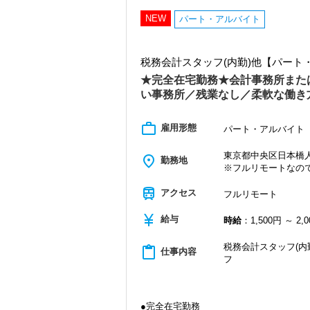
・クライアント2500社以上
・9割が紹介の安定基盤
NEW
パート・アルバイト
・一般企業～医療・学校法人まで対応
・個人～大企業まで幅広く経験可能
・税務顧問＋資産税に関与
税務会計スタッフ(内勤)他【パー
・相続／事業承継／M&Aにも対応
★完全在宅勤務★会計事務所また
＜成長中の税理士法人＞
い事務所／残業なし／柔軟な働き
・全国14拠点で事業展開
・従業員240名以上に拡大
・会計・税務・財務・労務まで対応
work_outline
雇用形態
パート・アルバイト
・専門家が在籍しワンストップ支援
東京都中央区日本橋人形
place
＜学びを後押し＞
勤務地
※フルリモートなの
・書籍購入費／研修費は全額会社負担
・隔月で税法・実務の学習会あり
train
アクセス
フルリモート
・資格取得を目指す社員が多数
currency_yen
給与
＜募集の背景＞
時給
：1,500円 ～ 2,
・事業拡大に伴う増員募集
・組織力強化に向けた採用
税務会計スタッフ(内
content_paste
仕事内容
・将来の中核人材を募集
フ
＜先輩スタッフの声＞
Q. 当事務所を選んだ理由は？
A. 幅広い業務を経験できる点に魅力を
●完全在宅勤務