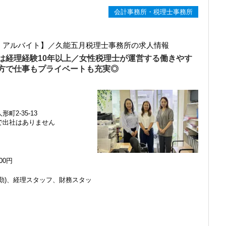
会計事務所・税理士事務所
ト・アルバイト】／久能五月税理士事務所の求人情報
は経理経験10年以上／女性税理士が運営する働きやす
方で仕事もプライベートも充実◎
町2-35-13
で出社はありません
000円
勤)、経理スタッフ、財務スタッ
感じ、入所を決めました。