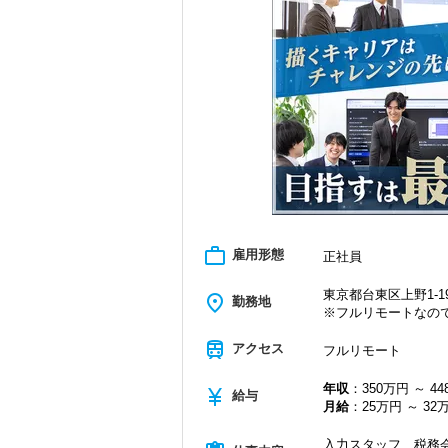
＜学びを後押し＞
・書籍購入費／研修費は全額会社負担
・隔月で税法・実務の学習会あり
・資格取得を目指す社員が多数
＜募集の背景＞
・事業拡大に伴う増員募集
・組織力強化に向けた採用
・将来の中核人材を募集
＜先輩スタッフの声＞
Q. 当事務所を選んだ理由は？
A. 幅広い業務を経験できる点に魅力を
work_outline
雇用形態
正社員
Q. 実際に働いてみてどうですか？
A. さまざまな業務を任せてもらえるの
東京都台東区上野1-19
place
勤務地
※フルリモートなの
Q. 職場の雰囲気は？
A. 上司や先輩に相談しやすく、風通し
train
アクセス
フルリモート
＜求める人材＞
年収
：350万円 ～ 4
currency_yen
・税務経験を活かして成長したい方
給与
月給
：25万円 ～ 32
・キャリアアップ志向のある方
・主体的に業務を進められる方
入力スタッフ、税務会
・顧客対応や提案業務に挑戦したい方