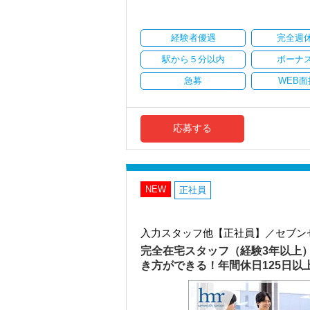
・顧客対応や提案業務に集中可能
・資産税や相続など専門性の高い案件あ
・顧客と直接折衝する機会が豊富
経験者優遇
完全週
・経験値が自然と積み上がる環境
駅から５分以内
ボーナ
＜働きやすい環境＞
・有給取得率90％以上
急募
WEB面
・年間休日125日以上
・繁忙期も月30～40h程度
・男性の育休取得率100％
・テレワーク導入済み
応募する
・全席デュアルモニタ完備
＜幅広い経験・成長環境＞
・クライアント2500社以上
・9割が紹介の安定基盤
NEW
正社員
・一般企業～医療・学校法人まで対応
・個人～大企業まで幅広く経験可能
・税務顧問＋資産税に関与
入力スタッフ他【正社員】／セブン
・相続／事業承継／M&Aにも対応
完全在宅スタッフ（経験3年以上
＜成長中の税理士法人＞
き方ができる！年間休日125日
・全国14拠点で事業展開
・従業員240名以上に拡大
・会計・税務・財務・労務まで対応
・専門家が在籍しワンストップ支援