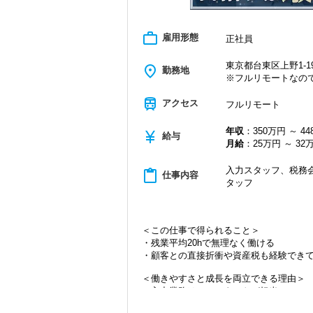
work_outline
雇用形態
正社員
東京都台東区上野1-19
place
勤務地
※フルリモートなの
train
アクセス
フルリモート
年収
：350万円 ～ 4
currency_yen
給与
月給
：25万円 ～ 32
入力スタッフ、税務会
content_paste
仕事内容
タッフ
＜この仕事で得られること＞
・残業平均20hで無理なく働ける
・顧客との直接折衝や資産税も経験でき
＜働きやすさと成長を両立できる理由＞
・入力業務はアシスタントが担当
・分業体制で業務負担を軽減