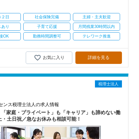
り
休２日
社会保険完備
主婦・主夫歓迎
スあり
子育て応援
月間残業30時間以内
接OK
勤務時間調整可
テレワーク推進
お気に入り
詳細を見る
税理士法人
センス税理士法人の求人情報
）「家庭・プライベート」も「キャリア」も諦めない働
以上・土日祝／急なお休みも相談可能！