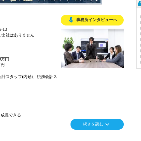
mic_none
事務所インタビューへ
-10
で出社はありません
48万円
万円
計スタッフ(内勤)、税務会計ス
て成長できる
keyboard_arrow_down
続きを読む