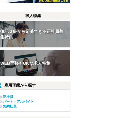
求人特集
簿記２級から応募できる正社員募
集特集
WEB面接もOKな求人特集
雇用形態から探す
正社員
パート・アルバイト
契約社員