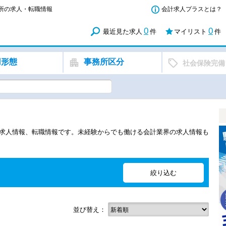
務所の求人・転職情報
会計求人プラスとは？
0
0
最近見た求人
件
マイリスト
件
用形態
事務所区分
社会保険完備
の求人情報、転職情報です。未経験からでも働ける会計業界の求人情報も
並び替え：